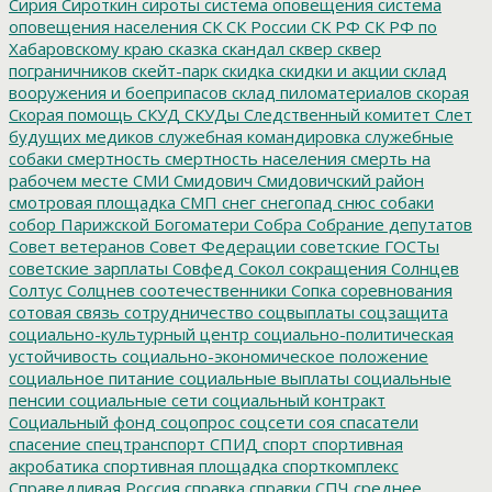
Сирия
Сироткин
сироты
система оповещения
система
оповещения населения
СК
СК России
СК РФ
СК РФ по
Хабаровскому краю
сказка
скандал
сквер
сквер
пограничников
скейт-парк
скидка
скидки и акции
склад
вооружения и боеприпасов
склад пиломатериалов
скорая
Скорая помощь
СКУД
СКУДы
Следственный комитет
Слет
будущих медиков
служебная командировка
служебные
собаки
смертность
смертность населения
смерть на
рабочем месте
СМИ
Смидович
Смидовичский район
смотровая площадка
СМП
снег
снегопад
снюс
собаки
собор Парижской Богоматери
Собра
Собрание депутатов
Совет ветеранов
Совет Федерации
советские ГОСТы
советские зарплаты
Совфед
Сокол
сокращения
Солнцев
Солтус
Солцнев
соотечественники
Сопка
соревнования
сотовая связь
сотрудничество
соцвыплаты
соцзащита
социально-культурный центр
социально-политическая
устойчивость
социально-экономическое положение
социальное питание
социальные выплаты
социальные
пенсии
социальные сети
социальный контракт
Социальный фонд
соцопрос
соцсети
соя
спасатели
спасение
спецтранспорт
СПИД
спорт
спортивная
акробатика
спортивная площадка
спорткомплекс
Справедливая Россия
справка
справки
СПЧ
среднее