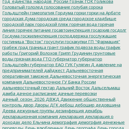
Год_единства_народов_России
Гознак
ГОК
Голикова
Головатый
гололед
голосование
голубая сорока
Гольдштейн
гомеопатия
Гордума
горки
горки на Арбате
городская Дума
городская среда
городское кладбище
городской парк
городской пляж
горячая вода
горячая
линия
горячее питание
госавтоинспекция
госархив
госдолг
Госдума
госжилинспекция
господдержка
госслужащие
гостиница "Восток"
госуслуги
госхакупки
ГП "Фармация"
грабеж
град
граница
грант
график подвоза воды
график
работы
Григорий Волохов
Грипп
Грудинин
грунтовые
воды
грязная вода
ГТО
губернатор
губернатор
Гольдштейн
губернатор ЕАО
ГУК
Гулягин
Д
давление на
предпринимателей
дайджест
Дальневосточная
оперативная таможня
Дальневосточная энергетическая
компания
Дальневосточное ГУ Банка России
дальневосточный гектар
Дальний Восток
Дальсельмаш
дамба
дачное расписание
дачные перевозки
дачный_сезон_2026
ДВЖД
Движение общественный
контроль
двор
Дворы
ДГК
дебош
дебошир
дедовщина
Деева
дежурные группы
дезинфекция
декабрь
декларационная компания
декларация
декларация о
доходах
дело Ельчина
демография
демогрфия
денежные
переводы
День влюбленных
День географа
День города