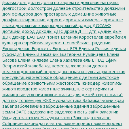
фильм
долг
долги
долги по зарплате
долговая нагрузка
долгострои
долгострой
долевое строительство
должники
дом офицеров
дом престарелых
домашние животные
допфинансирование
дороги
дорожная камера
дорожные
знаки
дорожные камеры
дорожный радар
ДОСААФ
дотации
доход
доходы
ДПС
дрова
ДТП
дтп
Дудин
дым
ДЭК
дюкер
ЕАО
ЕАО_тонет
Евгений Коростелев
еврейская
культура
еврейская_мудрость
еврейские традиции
Евровидение
Евросеть
Еврстат
ЕГЭ
Единая Россия
единая
субсидия
Единый заказчик
Екатерина Румянцева
Елена
Басова
Елена Князева
Елена Хахалева
ель
ЕНВД
Ефим
Вепринский
жалоба
жд переезд
железная дорога
железнодорожный переезд
женская кнсультация
женская
консультация
жестокое обращение с детьми
жестокое
обращение с животными
жестокость
живодер
живопись
животноводство
животные
жилищные сертификаты
жилищные условия
жилье
жилье для детей-сирот
жильё
для подтопленцев
ЖКХ
журналистика
Забайкальский край
забег
заболевание
заброшенные здания
заброшенные
земли
ЗАГС
задержание
задолженность
займ
заказник
Ульдура
заказник Ульдуры
закон
Законодательное
Собрание
законодательство
законопреокт
законопроект
законороект
Заксобрание
Заксобрание ЕАО
заморозка