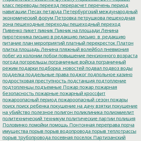
класс
переводы
переезд
перерасчет
перечень
период
навигации
Песах
петарда
Петербургский международный
экономический форум
Петровка
петрушкова
пешеходная
зона
пешеходные переходы
пешеходный переход
Пивенко
пикет
пикник
Пикник на площади Ленина
пиротехника
письмо в редакцию
письмо_в_редакцию
питание
план мероприятий
платный перекресток
Платон
плитка
площадь Ленина
пляжный волейбол
пневмония
побег из колонии
побои
повышение пенсионного возраста
погода
погорельцы
пограничные войска
пограничный
режим
подарки
подборка_новостей
подвал
подвоз воды
подделка
поддельные права
поджог
подпольное казино
подростковая преступность
подстанция
подтопление
подтопленцы
подъемные
Пожар
пожар
пожарная
безопасность
пожарные
пожарный кроссфит
пожароопасный период
пожароопасный сезон
пожары
поиск
поиск ребенка
покушение на дачу взятки
покушение
на убийство
полезное
полигон
поликлиника
полиомиелит
политехнический техникум
политические партии
полиция
Половинко
помойки
помощь
Понтонная переправа
порча
имущества
порыв
порыв водопровода
порыв теплотрассы
порыв трубопровода
посевная
поселок Партизанский