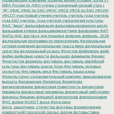
МВД России по ДФО
утечка
утраченный урожай
утро с
"@"
УФАС
УФАС по ЕАО
УФНС
УФСБ
УФСБ по ЕАО
УФСИН
УФССП
участковый
учения
учитель
учитель года
учитель
года ЕАО
учитель_года
учителя
учреждения культуры
ФАД "Амур"
фальсификация
фальсифицированное масло
фальшивая купюра
фальшивомонетчики
фанфурики
ФАП
ФАПы
ФАС
фастфуд для пожилых
февраль
февраль_2026
федеральная программа по переселению
Федеральная
сетевая компания
федеральная трасса Амур
федеральные
средства
федеральный розыск
Федотов
фейерверк
фейк
фейки
фейковые новости
фельдшер
феминизм
Феникс
Феоктистов
фермеры
фестиваль
фестиваль еврейской
культуры
фестиваль красок Холи
Фестиваль ледовых
скульптур
Фестиваль мяса
Фестиваль языка идиш
Физкультурно-оздоровительный комплекс
фиксированная
выплата
Филармония
Филиппов
Филиппова
финансирование
финансовая грамотность
финансовая
пирамида
финансовые пирамиды
финансовый омбудсмен
финансы
Фишман
флешмоб
флюорограф
флюорография
ФНС
фобия
ФОКОТ
фонд
Фонд кино
фонд_защитники_отечества
фонтаны
формирование
комфортной городской среды\
форум
фотовыставка