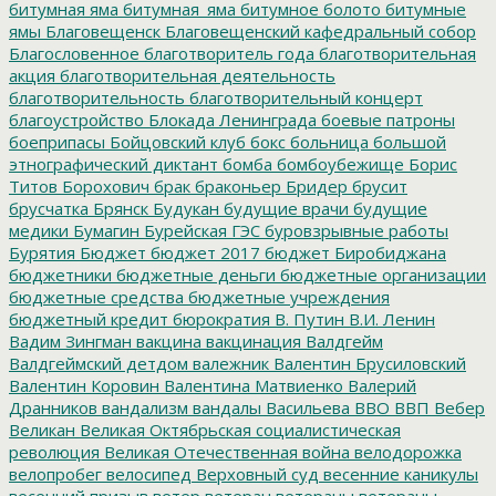
битумная яма
битумная_яма
битумное болото
битумные
ямы
Благовещенск
Благовещенский кафедральный собор
Благословенное
благотворитель года
благотворительная
акция
благотворительная деятельность
благотворительность
благотворительный концерт
благоустройство
Блокада Ленинграда
боевые патроны
боеприпасы
Бойцовский клуб
бокс
больница
большой
этнографический диктант
бомба
бомбоубежище
Борис
Титов
Борохович
брак
браконьер
Бридер
брусит
брусчатка
Брянск
Будукан
будущие врачи
будущие
медики
Бумагин
Бурейская ГЭС
буровзрывные работы
Бурятия
Бюджет
бюджет 2017
бюджет Биробиджана
бюджетники
бюджетные деньги
бюджетные организации
бюджетные средства
бюджетные учреждения
бюджетный кредит
бюрократия
В. Путин
В.И. Ленин
Вадим Зингман
вакцина
вакцинация
Валдгейм
Валдгеймский детдом
валежник
Валентин Брусиловский
Валентин Коровин
Валентина Матвиенко
Валерий
Дранников
вандализм
вандалы
Васильева
ВВО
ВВП
Вебер
Великан
Великая Октябрьская социалистическая
революция
Великая Отечественная война
велодорожка
велопробег
велосипед
Верховный суд
весенние каникулы
весенний призыв
ветер
ветеран
ветераны
ветераны