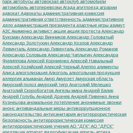
парк
автобусы
автовокзал
автоклуб
автомобили
автомобиль
автоперевозки
Агада
агитпоезд
аграрии
адвокат
Адвокаты
административная комиссия
административная ответственность
административное
дело
администрация президента
азартные игры
азимут
АЗС
Акименко
активист
акция
акция протеста
Александр
Буксман
Александр Винников
Александр Головатый
Александр Золотухин
Александр Козлов
Александр
Левинталь
Александр Ливенталь
Александр Романов
Александр Соловьев
Александр Чаплыгин
Александра
Филиппова
Алексей Корниенко
Алексей Навальный
Алексей Хозяйский
Алексей Черный
Алеппо
алименты
Алиса
алкоголизация
Алкоголь
алкогольная продукция
аллергия
альманах
Амур
Амурзет
Амурская область
Амурский полоз
амурский тигр
Анатолий Мелешко
Анатолий Скоробогатов
Ангелы мира
Андрей Бялик
Андрей Голубь
Андрей Драчев
Андрей Пивенко
Анна
Кузнецова
аномальное потепление
анонимные звонки
анонс
антивандальные меры
антикоррупционное
законодательство
антисанитария
антитеррористическая
безопасность
антитеррористическая комиссия
антитеррористические учения
АО "ДГК"
АО "ДРСК"
апелляция
аппарат видеофиксации
апрель
аптека