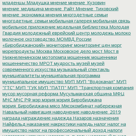
младенцы
Младушка
мнение
мнение_Кузовин
мнение_медицина
мнение_Райт
Мнение_Тиховский
мнение_экономика
мнения
многодетные семьи
многодетные_семьи
мобильная галерея
мобильная связь
мобильное приложение
модельная библиотека
Молодая
Гвардия
молодежный еврейский центр
молодежь
молоко
молочное скотоводство
МОМВД России
«Биробиджанский»
мониторинг
мониторинг цен
морг
морепродукты
Москва
Московское дело
мост
Мост в
Нижнеленинском
мотопомпа
мошенник
мошенники
мошенничество
МРОТ
мудрость
музей
музей
современного искусства
музыкальный спектакль
муниципалитеты
муниципальная программа
муниципальное имущество
МУП
МУП "Водоканал"
МУП
"ГТС"
МУП "ГУК
МУП "ПАТП"
МУП "Транспортная компания
мусор
мусорная реформа
Мусульманская община
МФЦ
МЧС
МЧС РФ
мэр
мэрия
мэрия Биробиджана
мэрия_Биробиджана
мясо
Мясокомбинат
набережная
Навальный
навигация
наводнение
наводнение_2019
награда
награждение
надежда
Назаров
назначения
Найфельд
наказание
накркотики
наледь
налог
налог на
имущество
налог на профессиональный доход
налоги
налоговая нагрузка
налоговые_льготы
налоговый вычет