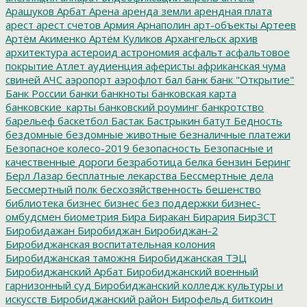
Арашуков
Арбат
Арена
аренда земли
арендная плата
арест
арест счетов
Армия
Арнаполин
арт-объекты
Артеев
Артём Акименко
Артём Куликов
Архангельск
архив
архитектура
астероид
астрономия
асфальт
асфальтовое
покрытие
Атлет
аудиенция
аферисты
африканская чума
свиней
АЧС
аэропорт
аэрофлот
бал
банк
банк "Открытие"
Банк России
банки
банкноты
банковская карта
банковские_карты
банковский роуминг
банкротство
барельеф
баскетбол
Бастак
Бастрыкин
батут
Бедность
бездомные
бездомные животные
безналичные платежи
Безопасное колесо-2019
безопасность
Безопасные и
качественные дороги
безработица
белка
бензин
Беринг
Берл Лазар
бесплатные лекарства
Бессмертные дела
Бессмертный полк
бесхозяйственность
бешенство
библиотека
бизнес
бизнес без поддержки
бизнес-
омбудсмен
биометрия
Бира
Биракан
Бирария
БирЗСТ
Биробидажан
Биробиджан
Биробиджан-2
Биробиджанская воспитательная колония
Биробиджанская таможня
Биробиджанская ТЭЦ
Биробиджанский Арбат
Биробиджанский военный
гарнизонный суд
Биробиджанский колледж культуры и
искусств
Биробиджанский район
Бирофельд
биткоин