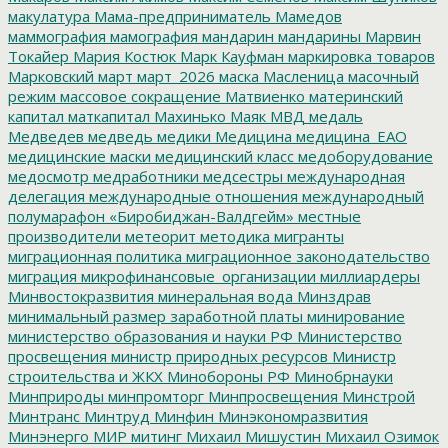
макулатура
Мама-предприниматель
Мамедов
маммография
мамография
мандарин
мандарины
Марвин
Токайер
Мария Костюк
Марк Кауфман
маркировка товаров
Марковский
март
март_2026
маска
Масленица
масочный
режим
массовое сокращение
Матвиенко
материнский
капитал
маткапитал
Махинько
Маяк
МВД
медаль
Медведев
медведь
медики
Медицина
медицина_ЕАО
медицинские маски
медицинский класс
медоборудование
медосмотр
медработники
медсестры
международная
делегация
международные отношения
международный
полумарафон «Биробиджан-Валдгейм»
местные
производители
метеорит
методика
мигранты
миграционная политика
миграционное законодательство
миграция
микрофинансовые_организации
миллиардеры
Минвостокразвития
минеральная вода
Минздрав
минимальный размер заработной платы
минирование
министерство образования и науки РФ
Министерство
просвещения
министр природных ресурсов
Министр
строительства и ЖКХ
Минобороны РФ
Минобрнауки
Минприроды
минпромторг
Минпросвещения
Минстрой
Минтранс
Минтруд
Минфин
Минэкономразвития
Минэнерго
МИР
митинг
Михаил Мишустин
Михаил Озимок