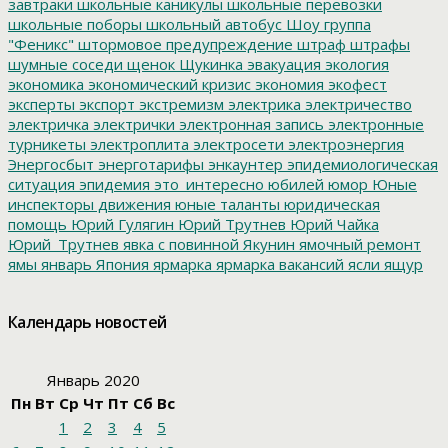
завтраки
школьные каникулы
школьные перевозки
школьные поборы
школьный автобус
Шоу группа
"Феникс"
штормовое предупреждение
штраф
штрафы
шумные соседи
щенок
Щукинка
эвакуация
экология
экономика
экономический кризис
экономия
экофест
эксперты
экспорт
экстремизм
электрика
электричество
электричка
электрички
электронная запись
электронные
турникеты
электроплита
электросети
электроэнергия
Энергосбыт
энерготарифы
энкаунтер
эпидемиологическая
ситуация
эпидемия
это_интересно
юбилей
юмор
Юные
инспекторы движения
юные таланты
юридическая
помощь
Юрий Гулягин
Юрий Трутнев
Юрий Чайка
Юрий_Трутнев
явка с повинной
Якунин
ямочный ремонт
ямы
январь
Япония
ярмарка
ярмарка вакансий
ясли
ящур
Календарь новостей
Январь 2020
Пн
Вт
Ср
Чт
Пт
Сб
Вс
1
2
3
4
5