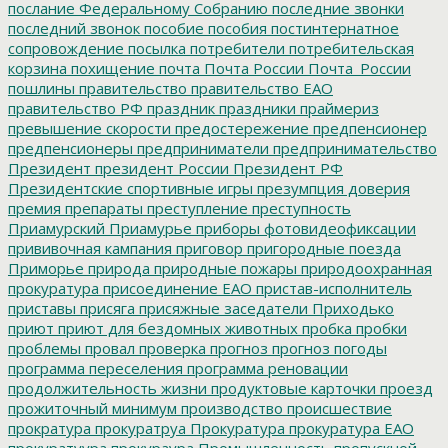
послание Федеральному Собранию
последние звонки
последний звонок
пособие
пособия
постинтернатное
сопровождение
посылка
потребители
потребительская
корзина
похищение
почта
Почта России
Почта_России
пошлины
правительство
правительство ЕАО
правительство РФ
праздник
праздники
праймериз
превышение скорости
предостережение
предпенсионер
предпенсионеры
предприниматели
предпринимательство
Президент
президент России
Президент РФ
Президентские спортивные игры
презумпция доверия
премия
препараты
преступление
преступность
Приамурский
Приамурье
приборы фотовидеофиксации
прививочная кампания
приговор
пригородные поезда
Приморье
природа
природные пожары
природоохранная
прокуратура
присоединение ЕАО
пристав-исполнитель
приставы
присяга
присяжные заседатели
Приходько
приют
приют для бездомных животных
пробка
пробки
проблемы
провал
проверка
прогноз
прогноз погоды
программа переселения
программа реновации
продолжительность жизни
продуктовые карточки
проезд
прожиточный минимум
производство
происшествие
прократура
прокуратруа
Прокуратура
прокуратура ЕАО
прокуратуура
прокураура
Промышленность
пропускной