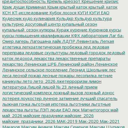
кредитоспособность
Кремль
креозот
Крещение
кризис
Крик души
Криминал
Крым
крытый каток
крытый_каток
КСН
КТ-исследование
Кубок лосося
КУГИ
КУГИ ЕАО
Кудесник
кудо
кулинария
Кульдкр
Кульдур
культура
культурно досуговый центр
купальный сезон
купальный_сезон
купюры
Кураж
курение
Куренков
курсы
курсы повышения квалификации
КФХ
лаборатория
Лаг ба-
Омер
лагерь
Лагошина
лайк
ЛДПР
Левинталь
Легкая
атлетика
легкоатлетическая пробежка
лед
ледовая
переправа
ледовые скульптуры
ледовый городок
ледовый
каток
ледоход
лекарства
лекарственные препараты
лекарство
Ленинская ЦРБ
Ленинский район
Ленинское
Ленинское сельское поселение
Леонид Школьник
лес
леса
лесной пожар
лесные пожары
лесопилка
летние
каникулы
лето
лето_2026
лжетерроризм
лимон
литература
Лицей
лицей № 23
личный прием
логистический комплеск
ложный вызов
ложный донос
лотерея
лоукостер
лунное затмение
лучший спасатель
лыжная гонка
льготная ипотека
льготники
льготные
лекарства
льготы
ЛЭП
люди ЕАО
люк
Магнитогорск
май
май_2026
майские праздники
майские_2026
майские_праздники_2026
МАК-2019
Мак-2020
Мак-2021
Макаров
Максим Акимов
Максим Семенов
Максим Шупиков