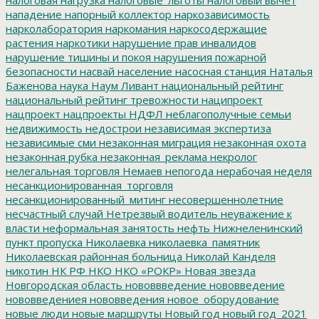
нападение
напорный коллектор
наркозависимость
нарколаборатория
наркомания
наркосодержащие
растения
наркотики
нарушение прав инвалидов
нарушение тишины и покоя
нарушения пожарной
безопасности
насвай
население
насосная станция
Наталья
Баженова
наука
Наум Ливант
национальный рейтинг
национальный рейтинг тревожности
наципроект
нацпроект
нацпроекты
НДФЛ
неблагополучные семьи
недвижимость
недострои
независимая экспертиза
независимые сми
незаконная миграция
незаконная охота
незаконная рубка
незаконная_реклама
некролог
нелегальная торговля
Немаев
непогода
нерабочая неделя
несанкционированная_торговля
несанкционированный_митинг
несовершеннолетние
несчастный случай
Нетрезвый водитель
неуважение к
власти
неформальная занятость
нефть
Нижнеленинский
пункт пропуска
Николаевка
николаевка_памятник
Николаевская районная больница
Николай Канделя
никотин
НК РФ
НКО
НКО «РОКР»
Новая звезда
Новгородская область
нововвведение
нововведение
нововведениея
нововведения
новое_оборудование
новые люди
новые маршруты
Новый год
новый год_2021