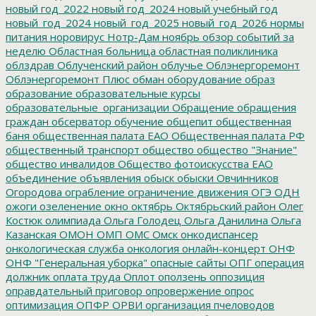
новый год_2022
новый год_2024
новый учебный год
новый_год_2024
новый_год_2025
новый_год_2026
нормы
питания
норовирус
Нотр-Дам
ноябрь
обзор событий за
неделю
Областная больница
областная поликлиника
облздрав
Облученский район
облучье
Облэнергоремонт
Облэнергоремонт Плюс
обман
оборудование
образ
образование
образовательные курсы
образовательные_организации
Обращение
обращения
граждан
обсерватор
обучение
общепит
общественная
баня
общественная палата ЕАО
Общественная палата РФ
общественный транспорт
общество
общество "Знание"
общество инвалидов
Общество фотоискусства ЕАО
объединение
объявления
обыск
обыски
Овчинников
Огородова
ограбление
ограничение движения
ОГЭ
ОДН
ожоги
озеленение
окно
октябрь
Октябрьский район
Олег
Костюк
олимпиада
Ольга Голодец
Ольга Данилина
Ольга
Казанская
ОМОН
ОМП
ОМС
Омск
онкодиспансер
онкологическая служба
онкология
онлайн-концерт
ОНФ
ОНФ "Генеральная уборка"
опасные сайты
ОПГ
операция
должник
оплата труда
Оплот
оползень
оппозиция
оправдательный приговор
опровержение
опрос
оптимизация
ОПФР
ОРВИ
организация пчеловодов