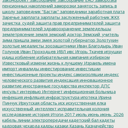
пенсионных накоплений
заморозки
занятость
запись в
школу
заповедник "Бастак"
заповедники
заработная плата
Заречье
зарплата
зарплаты
заслуженный работник ЖКХ
зачистка_судей
защита прав предпринимателей
защита
предпринимателей
здравоохранение
земледельцы
землетрясение
земля
земский доктор
Земский_учитель
зима пришла
змеи
змея
золотой губернатор
Золотухин
золотые медалисты
зоозащитники
Иван Благодырь
Иван
Голунов
Иван Проходцев
ИВЛ
ивс
Игорь Ткачев
игрушки
идиш
избиение
избирательная кампания
избирком
Известковый
измени жизнь к лучшему
Израиль
имена
импорт
инвалиды
инвестирование
инвестиции
инвестиционные проекты
индекс самоизоляции
индекс
человеческого развития
индексация
инновационное
развитие
иностранные государства
инспектор ДПС
инсульт
интервью
Интернет
инфекционная больница
инфекция
инфляция
инфраструктура
ипотека
Ирина
Пинчук
Иркутская область
иск
искусственная елка
искусственный_интеллект
исправительная колония
исследование
история
Итоги-2017
июль
июнь
июнь_2026
кабель линии электропередачи
кадетский бал
кадеты
кадровая чехарда
кадры
казаки
Казань
Казначейство