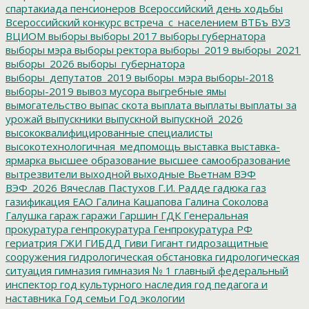
спартакиада пенсионеров
Всероссийский день ходьбы
Всероссийский конкурс
встреча_с_населением
ВТБъ
ВУЗ
ВЦИОМ
выборы
выборы 2017
выборы губернатора
выборы мэра
выборы ректора
выборы_2019
выборы_2021
выборы_2026
выборы_губернатора
выборы_депутатов_2019
выборы_мэра
выборы-2018
выборы-2019
вывоз мусора
выгребные ямы
вымогательство
выпас скота
выплата
выплаты
выплаты за
урожай
выпускники
выпускной
выпускной_2026
высококвалифицированные специалисты
высокотехнологичная_медпомощь
выставка
выставка-
ярмарка
высшее образование
высшее самообразование
вытрезвители
выходной
выходные
Вьетнам
ВЭФ
ВЭФ_2026
Вячеслав Пастухов
Г.И. Радде
гадюка
газ
газификация ЕАО
Галина Кашапова
Галина Соколова
Галушка
гараж
гаражи
Гаршин
ГДК
Генеральная
прокуратура
генпрокуратура
Генпрокуратура РФ
гериатрия
ГЖИ
ГИБДД
Гиви
Гигант
гидрозащитные
сооружения
гидрологическая обстановка
гидрологическая
ситуация
гимназия
гимназия № 1
главный федеральный
инспектор
год культурного наследия
год педагога и
наставника
Год семьи
Год экологии