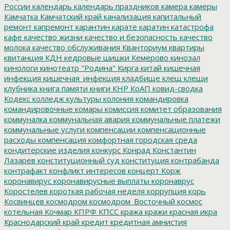
России
календарь
календарь праздников
камера
камеры
Камчатка
Камчатский край
канализация
капитальный
ремонт
капремонт
карантин
карате
каратин
катастрофа
кафе
качество жизни
качество и безопасность
качество
молока
качество обслуживания
Кванториум
квартиры
квитанция
КДН
кедровые шишки
Кемерово
кинозал
кинологи
кинотеатр "Родина"
Кирга
китай
кишечная
инфекция
кишечная_инфекция
кладбище
клещ
клещи
клубника
книга памяти
книги
КНР
КоАП
ковид-сводка
Кодекс
колледж культуры
колония
командировка
командировочные
комары
комиссия
комитет образования
коммуналка
коммунальная авария
коммунальные платежи
коммунальные услуги
компенсации
компенсационные
расходы
компенсация
комфортная городская среда
кондитерские изделия
конкурс
Конрад
Константин
Лазарев
конституционный суд
конституция
контрабанда
контрафакт
конфликт интересов
концерт
Корж
коронавирус
коронавирусные выплаты
коронаврус
Коростелев
короткая рабочая неделя
коррупция
корь
Косвинцев
космодром
космодром_Восточный
космос
котельная
Кочмар
КПРФ
КПСС
кража
кражи
красная икра
Краснодарский край
кредит
кредитная амнистия