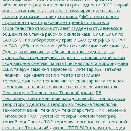
образование
средняя зарплата
срок годности
СССР
старый
мост
статистика
статья
стела
стимулирующие выплаты
стипендия
стихия
столица
столица ДфО
стоматология
страйкбол
страх
страхование
стрельба
строители
строительство
стройка
студент
студенты
студенческое
общежитие
Стычка рабочих с силовиками
СУ СК
СУ СК по
ЕАО
СУ СК по Хабаровскому краю и ЕАО
су ск рф
СУ СК РФ
по ЕАО
субботнее чтиво
субботник
субсидии
субсидия
суд
Суд
суд присяжных
судебные приставы
судьи
судья
суперасфальт
суперлуние
суррогат
суточные
сухой закон
сход вагонов
Счетная палата
Счетная палата Биробиджана
США
тайфун
таможня
Тарасенко
ТАРИ
тарифы
Татьяна
Гладких
Тафи-диагностика
театр
текстильная
телемедицинские технологии
теневая зарплата
теневая
экономика
тепловоз
тепловые сети
тепловычислитель
Теплоозерск
Теплоозёрск
Теплоозёрская ЦРБ
Теплоозерский цементный завод
теплосбыт
теплотрасса
территория действий
терроризм
техника
технологии
технологический_техникум
технопарк
тигр
ТИК
Тимченко
Тихомиров
ТКО
Тлустенко
товары
Толстой
томограф
тонкий лед
Тонких
ТОР
торговля
торговые сети
торговый
центр
тос
Тотальный диктант
ТПП ЕАО
травма
трагедия