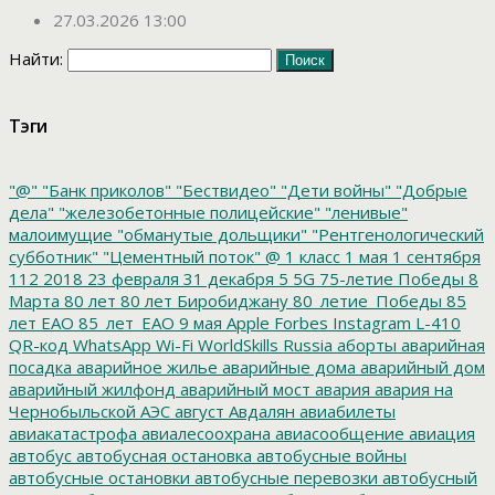
27.03.2026 13:00
Найти:
Тэги
"@"
"Банк приколов"
"Бествидео"
"Дети войны"
"Добрые
дела"
"железобетонные полицейские"
"ленивые"
малоимущие
"обманутые дольщики"
"Рентгенологический
субботник"
"Цементный поток"
@
1 класс
1 мая
1 сентября
112
2018
23 февраля
31 декабря
5
5G
75-летие Победы
8
Марта
80 лет
80 лет Биробиджану
80_летие_Победы
85
лет ЕАО
85_лет_ЕАО
9 мая
Apple
Forbes
Instagram
L-410
QR-код
WhatsApp
Wi-Fi
WorldSkills Russia
аборты
аварийная
посадка
аварийное жилье
аварийные дома
аварийный дом
аварийный жилфонд
аварийный мост
авария
авария на
Чернобыльской АЭС
август
Авдалян
авиабилеты
авиакатастрофа
авиалесоохрана
авиасообщение
авиация
автобус
автобусная остановка
автобусные войны
автобусные остановки
автобусные перевозки
автобусный