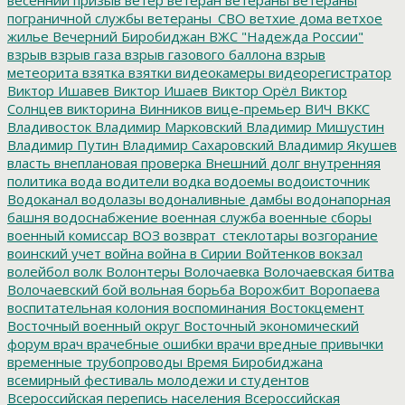
пограничной службы
ветераны_СВО
ветхие дома
ветхое
жилье
Вечерний Биробиджан
ВЖС "Надежда России"
взрыв
взрыв газа
взрыв газового баллона
взрыв
метеорита
взятка
взятки
видеокамеры
видеорегистратор
Виктор Ишавев
Виктор Ишаев
Виктор Орёл
Виктор
Солнцев
викторина
Винников
вице-премьер
ВИЧ
ВККС
Владивосток
Владимир Марковский
Владимир Мишустин
Владимир Путин
Владимир Сахаровский
Владимир Якушев
власть
внеплановая проверка
Внешний долг
внутренняя
политика
вода
водители
водка
водоемы
водоисточник
Водоканал
водолазы
водоналивные дамбы
водонапорная
башня
водоснабжение
военная служба
военные сборы
военный комиссар
ВОЗ
возврат_стеклотары
возгорание
воинский учет
война
война в Сирии
Войтенков
вокзал
волейбол
волк
Волонтеры
Волочаевка
Волочаевская битва
Волочаевский бой
вольная борьба
Ворожбит
Воропаева
воспитательная колония
воспоминания
Востокцемент
Восточный военный округ
Восточный экономический
форум
врач
врачебные ошибки
врачи
вредные привычки
временные трубопроводы
Время Биробиджана
всемирный фестиваль молодежи и студентов
Всероссийская перепись населения
Всероссийская