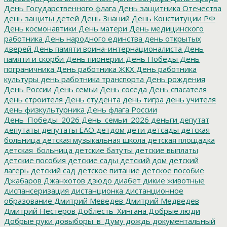
День Государственного флага
День защитника Отечества
день защиты детей
День Знаний
День Конституции РФ
День космонавтики
День матери
День медицинского
работника
День народного единства
день открытых
дверей
День памяти воина-интернационалиста
День
памяти и скорби
День пионерии
День Победы
День
пограничника
День работника ЖКХ
День работника
культуры
день работника транспорта
День рождения
День России
День семьи
День соседа
День спасателя
день строителя
День студента
день тигра
день учителя
день физкультурника
День флага России
День_Победы_2026
День_семьи_2026
деньги
депутат
депутаты
депутаты ЕАО
детдом
дети
детсады
детская
больница
детская музыкальная школа
детская площадка
детская_больница
детские батуты
детские выплаты
детские пособия
детские сады
детский дом
детский
лагерь
детский сад
детское питание
детское пособие
Джабаров
Джанхотов
дзюдо
диабет
дикие животные
диспансеризация
дистанционка
дистанционное
образование
Дмитрий Меведев
Дмитрий Медведев
Дмитрий Нестеров
Доблесть_Хингана
Добрые люди
Добрые руки
довыборы_в_Думу
дождь
документальный