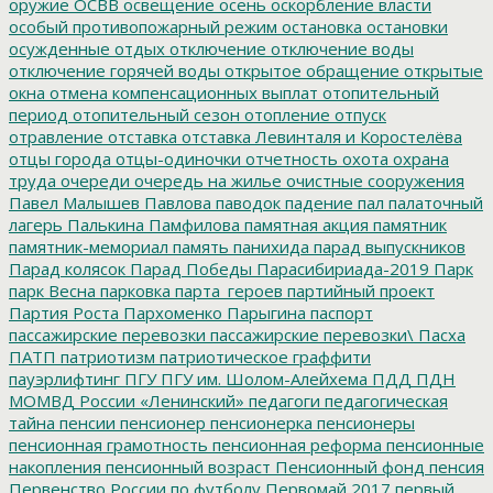
оружие
ОСВВ
освещение
осень
оскорбление власти
особый противопожарный режим
остановка
остановки
осужденные
отдых
отключение
отключение воды
отключение горячей воды
открытое обращение
открытые
окна
отмена компенсационных выплат
отопительный
период
отопительный сезон
отопление
отпуск
отравление
отставка
отставка Левинталя и Коростелёва
отцы города
отцы-одиночки
отчетность
охота
охрана
труда
очереди
очередь на жилье
очистные сооружения
Павел Малышев
Павлова
паводок
падение
пал
палаточный
лагерь
Палькина
Памфилова
памятная акция
памятник
памятник-мемориал
память
панихида
парад выпускников
Парад колясок
Парад Победы
Парасибириада-2019
Парк
парк Весна
парковка
парта_героев
партийный проект
Партия Роста
Пархоменко
Парыгина
паспорт
пассажирские перевозки
пассажирские перевозки\
Пасха
ПАТП
патриотизм
патриотическое граффити
пауэрлифтинг
ПГУ
ПГУ им. Шолом-Алейхема
ПДД
ПДН
МОМВД России «Ленинский»
педагоги
педагогическая
тайна
пенсии
пенсионер
пенсионерка
пенсионеры
пенсионная грамотность
пенсионная реформа
пенсионные
накопления
пенсионный возраст
Пенсионный фонд
пенсия
Первенство России по футболу
Первомай 2017
первый