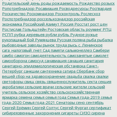
Родительский день
роды
рождаемость
Рождество
розыск
Ропотребнадзор
Росавиация
Росводресурсы
Росгвардия
Роскачество
Роскомнадзор
Росконтроль
Рослесхоз
Роспотребнадзор
россельхознадзор
российская
экономика
Российский Азимут
Россия
Росстат
рост цен
Ростислав Гольдштейн
Ростовская область
роуминг
РПЦ
РСПП
рубка деревьев
рубли
рубль
Рудное
ружье
рукопашный бой
Румянцева
Русская поляна
рыба
рыбалка
рыбоводные заводы
рынок труда
рысь
с. Ленинское
сага_налоговый_гнет
Сад памяти
сальмонеллез
Самбери
самбо
самогон
самодеятельность
самозанятые
самолет
самооборона
самосуд
санавиация
санация
санитария
санитарно-эпидемиологическая обстанвока
Санкт-
Петербург
санкции
сантехника
сатира
Сбербанк
сбор
вещей
сбор на здравоохранение
свадьба
свалка
свалки
светофоры
свищ
связь
священнослужитель
секта
секция
акробатики
сельские врачи
сельские жители
сельский
учитель
сельское хозяйство
сельскохозяйственная
ярмарка
семена
семья
семья года
Семья года-2019
семья
года-2020
Семья года-2021
Сенаторы
сено
сентябрь
Сергей Ерёмин
Сергей Солтус
Сергей Фургал
сертификат
сибиреязвенные захоронения
сигареты
СИЗО
сирена