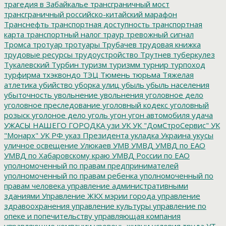
трагедия в Забайкалье
трансграничный мост
трансграничный российско-китайский марафон
Транснефть
транспортная доступность
транспортная
карта
транспортный налог
траур
тревожный сигнал
Тромса
тротуар
тротуары
Трубачев
трудовая книжка
трудовые ресурсы
трудоустройство
Трутнев
туберкулез
Тукалевский
Турбин
туризм
туризмм
турнир
турпоход
турфирма
тхэквондо
ТЭЦ
Тюмень
тюрьма
Тяжелая
атлетика
убийство
уборка улиц
убыль
убыль населения
убыточность
увольнение
увольнения
уголовное дело
уголовное преследование
уголовный кодекс
уголовный
розыск
уголоное дело
уголь
угон
угон автомобиля
удача
УЖАСЫ НАШЕГО ГОРОДКА
узи
УК
УК "ДомСтроСервис"
УК
"Монарх"
УК РФ
указ Президента
укладка
Украина
укусы
уличное освещение
Улюкаев
УМВ
УМВД
УМВД по ЕАО
УМВД по Хабаровскому краю
УМВД России по ЕАО
уполномоченный по правам предпринимателей
уполномоченный по правам ребенка
уполномоченный по
правам человека
управление административными
зданиями
Управление ЖКХ мэрии города
управление
здравоохранения
управление культуры
управление по
опеке и попечительству
управляющая компания
управляющие компании
уровень жизни
условия труда
УТ