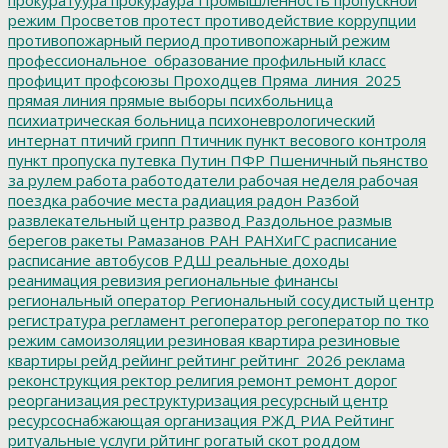
режим
Просветов
протест
противодействие коррупции
противопожарный период
противопожарный режим
профессиональное_образование
профильный класс
профицит
профсоюзы
Проходцев
Пряма_линия_2025
прямая линия
прямые выборы
психбольница
психиатрическая больница
психоневрологический
интернат
птичий грипп
Птичник
пункт весового контроля
пункт пропуска
путевка
Путин
ПФР
Пшеничный
пьянство
за рулем
работа
работодатели
рабочая неделя
рабочая
поездка
рабочие места
радиация
радон
Разбой
развлекательный центр
развод
Раздольное
размыв
берегов
ракеты
Рамазанов
РАН
РАНХиГС
расписание
расписание автобусов
РДШ
реальные доходы
реанимация
ревизия
региональные финансы
региональный оператор
Региональный сосудистый центр
регистратура
регламент
регоператор
регоператор по тко
режим самоизоляции
резиновая квартира
резиновые
квартиры
рейд
рейинг
рейтинг
рейтинг_2026
реклама
реконструкция
ректор
религия
ремонт
ремонт дорог
реорганизация
реструктуризация
ресурсный центр
ресурсоснабжающая организация
РЖД
РИА Рейтинг
ритуальные услуги
рйтинг
рогатый скот
роддом