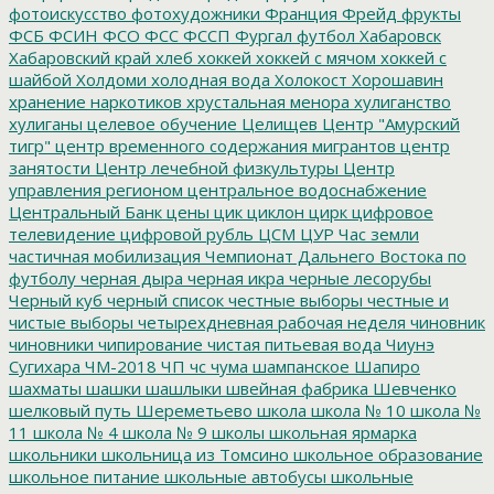
фотоискусство
фотохудожники
Франция
Фрейд
фрукты
ФСБ
ФСИН
ФСО
ФСС
ФССП
Фургал
футбол
Хабаровск
Хабаровский край
хлеб
хоккей
хоккей с мячом
хоккей с
шайбой
Холдоми
холодная вода
Холокост
Хорошавин
хранение наркотиков
хрустальная менора
хулиганство
хулиганы
целевое обучение
Целищев
Центр "Амурский
тигр"
центр временного содержания мигрантов
центр
занятости
Центр лечебной физкультуры
Центр
управления регионом
центральное водоснабжение
Центральный Банк
цены
цик
циклон
цирк
цифровое
телевидение
цифровой рубль
ЦСМ
ЦУР
Час земли
частичная мобилизация
Чемпионат Дальнего Востока по
футболу
черная дыра
черная икра
черные лесорубы
Черный куб
черный список
честные выборы
честные и
чистые выборы
четырехдневная рабочая неделя
чиновник
чиновники
чипирование
чистая питьевая вода
Чиунэ
Сугихара
ЧМ-2018
ЧП
чс
чума
шампанское
Шапиро
шахматы
шашки
шашлыки
швейная фабрика
Шевченко
шелковый путь
Шереметьево
школа
школа № 10
школа №
11
школа № 4
школа № 9
школы
школьная ярмарка
школьники
школьница из Томсино
школьное образование
школьное питание
школьные автобусы
школьные