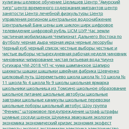
хулиганы
целевое обучение
Целищев
Центр "Амурский
тигр"
центр временного содержания мигрантов
центр
занятости
Центр лечебной физкультуры
Центр
управления регионом
центральное водоснабжение
Центральный Банк
цены
цик
циклон
цирк
цифровое
телевидение
цифровой рубль
ЦСМ
ЦУР
Час земли
частичная мобилизация
Чемпионат Дальнего Востока по
футболу
черная дыра
черная икра
черные лесорубы
Черный куб
черный список
честные выборы
честные и
чистые выборы
четырехдневная рабочая неделя
чиновник
чиновники
чипирование
чистая питьевая вода
Чиунэ
Сугихара
ЧМ-2018
ЧП
чс
чума
шампанское
Шапиро
шахматы
шашки
шашлыки
швейная фабрика
Шевченко
шелковый путь
Шереметьево
школа
школа № 10
школа №
11
школа № 4
школа № 9
школы
школьная ярмарка
школьники
школьница из Томсино
школьное образование
школьное питание
школьные автобусы
школьные
завтраки
школьные каникулы
школьные перевозки
школьные поборы
школьный автобус
Шоу группа
"Феникс"
штормовое предупреждение
штраф
штрафы
шумные соседи
щенок
Щукинка
эвакуация
экология
экономика
экономический кризис
экономия
экофест
эксперты
экспорт
экстремизм
электрика
электричество