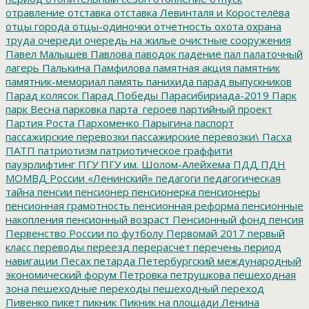
отравление
отставка
отставка Левинталя и Коростелёва
отцы города
отцы-одиночки
отчетность
охота
охрана
труда
очереди
очередь на жилье
очистные сооружения
Павел Малышев
Павлова
паводок
падение
пал
палаточный
лагерь
Палькина
Памфилова
памятная акция
памятник
памятник-мемориал
память
панихида
парад выпускников
Парад колясок
Парад Победы
Парасибириада-2019
Парк
парк Весна
парковка
парта_героев
партийный проект
Партия Роста
Пархоменко
Парыгина
паспорт
пассажирские перевозки
пассажирские перевозки\
Пасха
ПАТП
патриотизм
патриотическое граффити
пауэрлифтинг
ПГУ
ПГУ им. Шолом-Алейхема
ПДД
ПДН
МОМВД России «Ленинский»
педагоги
педагогическая
тайна
пенсии
пенсионер
пенсионерка
пенсионеры
пенсионная грамотность
пенсионная реформа
пенсионные
накопления
пенсионный возраст
Пенсионный фонд
пенсия
Первенство России по футболу
Первомай 2017
первый
класс
переводы
переезд
перерасчет
перечень
период
навигации
Песах
петарда
Петербургский международный
экономический форум
Петровка
петрушкова
пешеходная
зона
пешеходные переходы
пешеходный переход
Пивенко
пикет
пикник
Пикник на площади Ленина