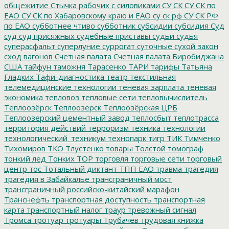
общежитие
Стычка рабочих с силовиками
СУ СК
СУ СК по
ЕАО
СУ СК по Хабаровскому краю и ЕАО
су ск рф
СУ СК РФ
по ЕАО
субботнее чтиво
субботник
субсидии
субсидия
Суд
суд
суд присяжных
судебные приставы
судьи
судья
суперасфальт
суперлуние
суррогат
суточные
сухой закон
сход вагонов
Счетная палата
Счетная палата Биробиджана
США
тайфун
таможня
Тарасенко
ТАРИ
тарифы
Татьяна
Гладких
Тафи-диагностика
театр
текстильная
телемедицинские технологии
теневая зарплата
теневая
экономика
тепловоз
тепловые сети
тепловычислитель
Теплоозёрск
Теплоозерск
Теплоозёрская ЦРБ
Теплоозерский цементный завод
теплосбыт
теплотрасса
территория действий
терроризм
техника
технологии
технологический_техникум
технопарк
тигр
ТИК
Тимченко
Тихомиров
ТКО
Тлустенко
товары
Толстой
томограф
тонкий лед
Тонких
ТОР
торговля
торговые сети
торговый
центр
тос
Тотальный диктант
ТПП ЕАО
травма
трагедия
трагедия в Забайкалье
трансграничный мост
трансграничный российско-китайский марафон
Транснефть
транспортная доступность
транспортная
карта
транспортный налог
траур
тревожный сигнал
Тромса
тротуар
тротуары
Трубачев
трудовая книжка