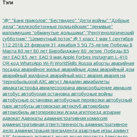
Тэги
"@"
"Банк приколов"
"Бествидео"
"Дети войны"
"Добрые
дела"
"железобетонные полицейские"
"ленивые"
малоимущие
"обманутые дольщики"
"Рентгенологический
субботник"
"Цементный поток"
@
1 класс
1 мая
1 сентября
112
2018
23 февраля
31 декабря
5
5G
75-летие Победы
8
Марта
80 лет
80 лет Биробиджану
80_летие_Победы
85
лет ЕАО
85_лет_ЕАО
9 мая
Apple
Forbes
Instagram
L-410
QR-код
WhatsApp
Wi-Fi
WorldSkills Russia
аборты
аварийная
посадка
аварийное жилье
аварийные дома
аварийный дом
аварийный жилфонд
аварийный мост
авария
авария на
Чернобыльской АЭС
август
Авдалян
авиабилеты
авиакатастрофа
авиалесоохрана
авиасообщение
авиация
автобус
автобусная остановка
автобусные войны
автобусные остановки
автобусные перевозки
автобусный
парк
автобусы
автовокзал
автоклуб
автомобили
автомобиль
автоперевозки
Агада
агитпоезд
аграрии
адвокат
Адвокаты
административная комиссия
административная ответственность
административное
дело
администрация президента
азартные игры
азимут
АЗС
Акименко
активист
акция
акция протеста
Александр