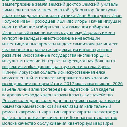
землетрясение
земля
земский доктор
Земский_учитель
зима пришла
змеи
змея
золотой губернатор
Золотухин
золотые медалисты
зоозащитники
Иван Благодырь
Иван
Голунов
Иван Проходцев
ИВЛ
ивс
Игорь Ткачев
игрушки
идиш
избиение
избирательная кампания
избирком
Известковый
измени жизнь к лучшему
Израиль
имена
импорт
инвалиды
инвестирование
инвестиции
инвестиционные проекты
индекс самоизоляции
индекс
человеческого развития
индексация
инновационное
развитие
иностранные государства
инспектор ДПС
инсульт
интервью
Интернет
инфекционная больница
инфекция
инфляция
инфраструктура
ипотека
Ирина
Пинчук
Иркутская область
иск
искусственная елка
искусственный_интеллект
исправительная колония
исследование
история
Итоги-2017
июль
июнь
июнь_2026
кабель линии электропередачи
кадетский бал
кадеты
кадровая чехарда
кадры
казаки
Казань
Казначейство
России
календарь
календарь праздников
камера
камеры
Камчатка
Камчатский край
канализация
капитальный
ремонт
капремонт
карантин
карате
каратин
катастрофа
кафе
качество жизни
качество и безопасность
качество
молока
качество обслуживания
Кванториум
квартиры