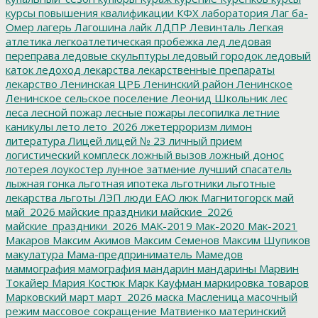
курсы повышения квалификации
КФХ
лаборатория
Лаг ба-
Омер
лагерь
Лагошина
лайк
ЛДПР
Левинталь
Легкая
атлетика
легкоатлетическая пробежка
лед
ледовая
переправа
ледовые скульптуры
ледовый городок
ледовый
каток
ледоход
лекарства
лекарственные препараты
лекарство
Ленинская ЦРБ
Ленинский район
Ленинское
Ленинское сельское поселение
Леонид Школьник
лес
леса
лесной пожар
лесные пожары
лесопилка
летние
каникулы
лето
лето_2026
лжетерроризм
лимон
литература
Лицей
лицей № 23
личный прием
логистический комплеск
ложный вызов
ложный донос
лотерея
лоукостер
лунное затмение
лучший спасатель
лыжная гонка
льготная ипотека
льготники
льготные
лекарства
льготы
ЛЭП
люди ЕАО
люк
Магнитогорск
май
май_2026
майские праздники
майские_2026
майские_праздники_2026
МАК-2019
Мак-2020
Мак-2021
Макаров
Максим Акимов
Максим Семенов
Максим Шупиков
макулатура
Мама-предприниматель
Мамедов
маммография
мамография
мандарин
мандарины
Марвин
Токайер
Мария Костюк
Марк Кауфман
маркировка товаров
Марковский
март
март_2026
маска
Масленица
масочный
режим
массовое сокращение
Матвиенко
материнский