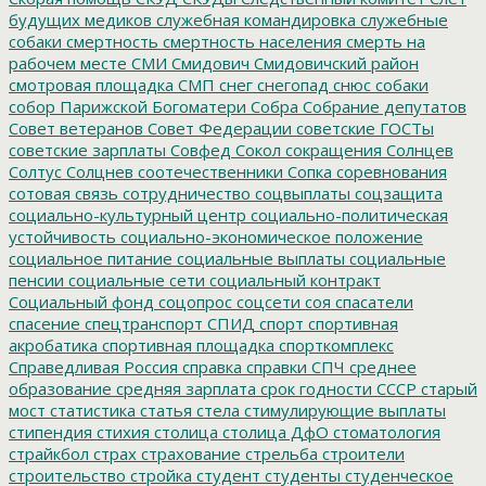
будущих медиков
служебная командировка
служебные
собаки
смертность
смертность населения
смерть на
рабочем месте
СМИ
Смидович
Смидовичский район
смотровая площадка
СМП
снег
снегопад
снюс
собаки
собор Парижской Богоматери
Собра
Собрание депутатов
Совет ветеранов
Совет Федерации
советские ГОСТы
советские зарплаты
Совфед
Сокол
сокращения
Солнцев
Солтус
Солцнев
соотечественники
Сопка
соревнования
сотовая связь
сотрудничество
соцвыплаты
соцзащита
социально-культурный центр
социально-политическая
устойчивость
социально-экономическое положение
социальное питание
социальные выплаты
социальные
пенсии
социальные сети
социальный контракт
Социальный фонд
соцопрос
соцсети
соя
спасатели
спасение
спецтранспорт
СПИД
спорт
спортивная
акробатика
спортивная площадка
спорткомплекс
Справедливая Россия
справка
справки
СПЧ
среднее
образование
средняя зарплата
срок годности
СССР
старый
мост
статистика
статья
стела
стимулирующие выплаты
стипендия
стихия
столица
столица ДфО
стоматология
страйкбол
страх
страхование
стрельба
строители
строительство
стройка
студент
студенты
студенческое