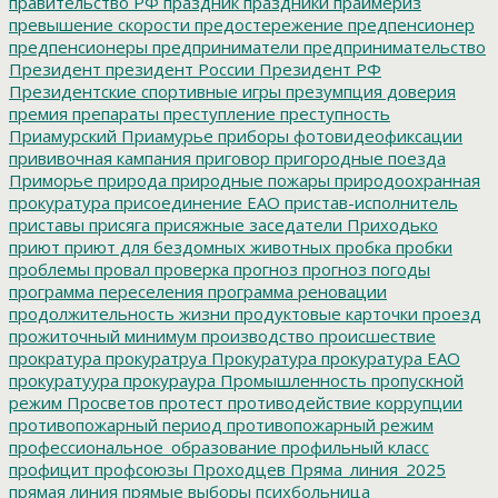
правительство РФ
праздник
праздники
праймериз
превышение скорости
предостережение
предпенсионер
предпенсионеры
предприниматели
предпринимательство
Президент
президент России
Президент РФ
Президентские спортивные игры
презумпция доверия
премия
препараты
преступление
преступность
Приамурский
Приамурье
приборы фотовидеофиксации
прививочная кампания
приговор
пригородные поезда
Приморье
природа
природные пожары
природоохранная
прокуратура
присоединение ЕАО
пристав-исполнитель
приставы
присяга
присяжные заседатели
Приходько
приют
приют для бездомных животных
пробка
пробки
проблемы
провал
проверка
прогноз
прогноз погоды
программа переселения
программа реновации
продолжительность жизни
продуктовые карточки
проезд
прожиточный минимум
производство
происшествие
прократура
прокуратруа
Прокуратура
прокуратура ЕАО
прокуратуура
прокураура
Промышленность
пропускной
режим
Просветов
протест
противодействие коррупции
противопожарный период
противопожарный режим
профессиональное_образование
профильный класс
профицит
профсоюзы
Проходцев
Пряма_линия_2025
прямая линия
прямые выборы
психбольница