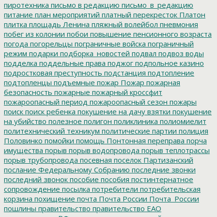
пиротехника
письмо в редакцию
письмо_в_редакцию
питание
план мероприятий
платный перекресток
Платон
плитка
площадь Ленина
пляжный волейбол
пневмония
побег из колонии
побои
повышение пенсионного возраста
погода
погорельцы
пограничные войска
пограничный
режим
подарки
подборка_новостей
подвал
подвоз воды
подделка
поддельные права
поджог
подпольное казино
подростковая преступность
подстанция
подтопление
подтопленцы
подъемные
пожар
Пожар
пожарная
безопасность
пожарные
пожарный кроссфит
пожароопасный период
пожароопасный сезон
пожары
поиск
поиск ребенка
покушение на дачу взятки
покушение
на убийство
полезное
полигон
поликлиника
полиомиелит
политехнический техникум
политические партии
полиция
Половинко
помойки
помощь
Понтонная переправа
порча
имущества
порыв
порыв водопровода
порыв теплотрассы
порыв трубопровода
посевная
поселок Партизанский
послание Федеральному Собранию
последние звонки
последний звонок
пособие
пособия
постинтернатное
сопровождение
посылка
потребители
потребительская
корзина
похищение
почта
Почта России
Почта_России
пошлины
правительство
правительство ЕАО