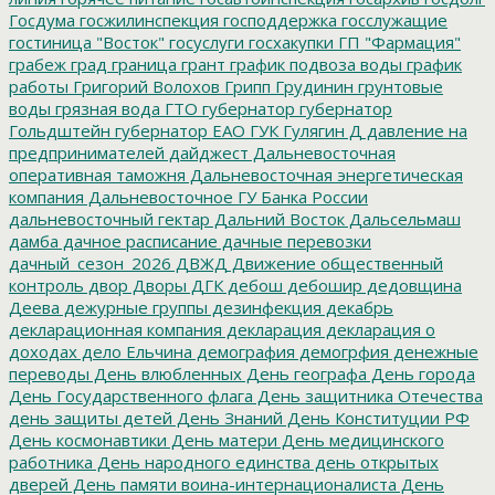
Госдума
госжилинспекция
господдержка
госслужащие
гостиница "Восток"
госуслуги
госхакупки
ГП "Фармация"
грабеж
град
граница
грант
график подвоза воды
график
работы
Григорий Волохов
Грипп
Грудинин
грунтовые
воды
грязная вода
ГТО
губернатор
губернатор
Гольдштейн
губернатор ЕАО
ГУК
Гулягин
Д
давление на
предпринимателей
дайджест
Дальневосточная
оперативная таможня
Дальневосточная энергетическая
компания
Дальневосточное ГУ Банка России
дальневосточный гектар
Дальний Восток
Дальсельмаш
дамба
дачное расписание
дачные перевозки
дачный_сезон_2026
ДВЖД
Движение общественный
контроль
двор
Дворы
ДГК
дебош
дебошир
дедовщина
Деева
дежурные группы
дезинфекция
декабрь
декларационная компания
декларация
декларация о
доходах
дело Ельчина
демография
демогрфия
денежные
переводы
День влюбленных
День географа
День города
День Государственного флага
День защитника Отечества
день защиты детей
День Знаний
День Конституции РФ
День космонавтики
День матери
День медицинского
работника
День народного единства
день открытых
дверей
День памяти воина-интернационалиста
День