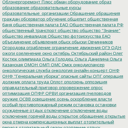
Облэнергоремонт Плюс
обман
оборудование
образ
образование
образовательные курсы
образовательные_организации
Обращение
обращения
граждан
обсерватор
обучение
общепит
общественная
баня
общественная палата ЕАО
Общественная палата РФ
общественный транспорт
общество
общество "Знание"
общество инвалидов
Общество фотоискусства ЕАО
объединение
объявления
обыск
обыски
Овчинников
Огородова
ограбление
ограничение движения
ОГЭ
ОДН
ожоги
озеленение
окно
октябрь
Октябрьский район
Олег
Костюк
олимпиада
Ольга Голодец
Ольга Данилина
Ольга
Казанская
ОМОН
ОМП
ОМС
Омск
онкодиспансер
онкологическая служба
онкология
онлайн-концерт
ОНФ
ОНФ "Генеральная уборка"
опасные сайты
ОПГ
операция
должник
оплата труда
Оплот
оползень
оппозиция
оправдательный приговор
опровержение
опрос
оптимизация
ОПФР
ОРВИ
организация пчеловодов
оружие
ОСВВ
освещение
осень
оскорбление власти
особый противопожарный режим
остановка
остановки
осужденные
отдых
отключение
отключение воды
отключение горячей воды
открытое обращение
открытые
окна
отмена компенсационных выплат
отопительный
период
отопительный сезон
отопление
отпуск