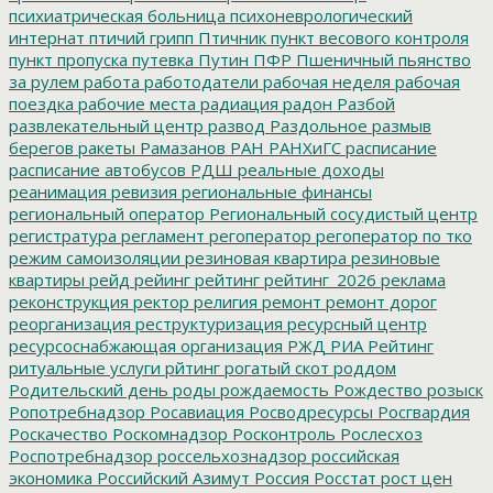
психиатрическая больница
психоневрологический
интернат
птичий грипп
Птичник
пункт весового контроля
пункт пропуска
путевка
Путин
ПФР
Пшеничный
пьянство
за рулем
работа
работодатели
рабочая неделя
рабочая
поездка
рабочие места
радиация
радон
Разбой
развлекательный центр
развод
Раздольное
размыв
берегов
ракеты
Рамазанов
РАН
РАНХиГС
расписание
расписание автобусов
РДШ
реальные доходы
реанимация
ревизия
региональные финансы
региональный оператор
Региональный сосудистый центр
регистратура
регламент
регоператор
регоператор по тко
режим самоизоляции
резиновая квартира
резиновые
квартиры
рейд
рейинг
рейтинг
рейтинг_2026
реклама
реконструкция
ректор
религия
ремонт
ремонт дорог
реорганизация
реструктуризация
ресурсный центр
ресурсоснабжающая организация
РЖД
РИА Рейтинг
ритуальные услуги
рйтинг
рогатый скот
роддом
Родительский день
роды
рождаемость
Рождество
розыск
Ропотребнадзор
Росавиация
Росводресурсы
Росгвардия
Роскачество
Роскомнадзор
Росконтроль
Рослесхоз
Роспотребнадзор
россельхознадзор
российская
экономика
Российский Азимут
Россия
Росстат
рост цен