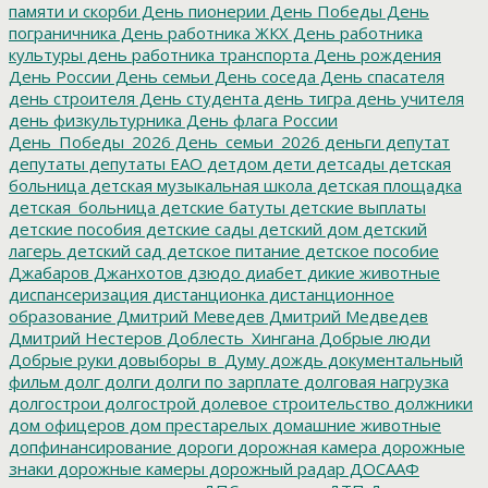
памяти и скорби
День пионерии
День Победы
День
пограничника
День работника ЖКХ
День работника
культуры
день работника транспорта
День рождения
День России
День семьи
День соседа
День спасателя
день строителя
День студента
день тигра
день учителя
день физкультурника
День флага России
День_Победы_2026
День_семьи_2026
деньги
депутат
депутаты
депутаты ЕАО
детдом
дети
детсады
детская
больница
детская музыкальная школа
детская площадка
детская_больница
детские батуты
детские выплаты
детские пособия
детские сады
детский дом
детский
лагерь
детский сад
детское питание
детское пособие
Джабаров
Джанхотов
дзюдо
диабет
дикие животные
диспансеризация
дистанционка
дистанционное
образование
Дмитрий Меведев
Дмитрий Медведев
Дмитрий Нестеров
Доблесть_Хингана
Добрые люди
Добрые руки
довыборы_в_Думу
дождь
документальный
фильм
долг
долги
долги по зарплате
долговая нагрузка
долгострои
долгострой
долевое строительство
должники
дом офицеров
дом престарелых
домашние животные
допфинансирование
дороги
дорожная камера
дорожные
знаки
дорожные камеры
дорожный радар
ДОСААФ