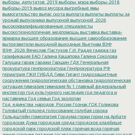
выборы_депутатов_2019
выборы_мэра
выборы-2018
выборы-2019
вывоз мусора
выгребные ямы
вымогательство
выпас скота
выплата
выплаты
выплаты за
урожай
выпускники
выпускной
выпускной_2026
высококвалифицированные специалисты
высокотехнологичная_медпомощь
выставка
выставка-
ярмарка
высшее образование
высшее самообразование
вытрезвители
выходной
выходные
Вьетнам
ВЭФ
ВЭФ_2026
Вячеслав Пастухов
Г.И. Радде
гадюка
газ
газификация ЕАО
Галина Кашапова
Галина Соколова
Галушка
гараж
гаражи
Гаршин
ГДК
Генеральная
прокуратура
генпрокуратура
Генпрокуратура РФ
гериатрия
ГЖИ
ГИБДД
Гиви
Гигант
гидрозащитные
сооружения
гидрологическая обстановка
гидрологическая
ситуация
гимназия
гимназия № 1
главный федеральный
инспектор
год культурного наследия
год педагога и
наставника
Год семьи
Год экологии
Год_единства_народов_России
Гознак
ГОК
Голикова
Головатый
гололед
голосование
голубая сорока
Гольдштейн
гомеопатия
Гордума
горки
горки на Арбате
городская Дума
городская среда
городское кладбище
городской парк
городской пляж
горячая вода
горячая
линия
горячее питание
госавтоинспекция
госархив
госдолг