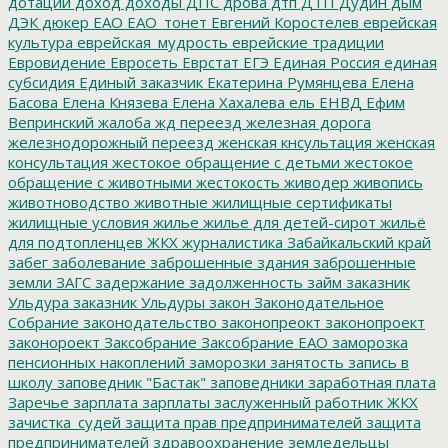
дотации
доход
доходы
ДПС
дрова
дтп
ДТП
Дудин
дым
ДЭК
дюкер
ЕАО
ЕАО_тонет
Евгений Коростелев
еврейская
культура
еврейская_мудрость
еврейские традиции
Евровидение
Евросеть
Еврстат
ЕГЭ
Единая Россия
единая
субсидия
Единый заказчик
Екатерина Румянцева
Елена
Басова
Елена Князева
Елена Хахалева
ель
ЕНВД
Ефим
Вепринский
жалоба
жд переезд
железная дорога
железнодорожный переезд
женская кнсультация
женская
консультация
жестокое обращение с детьми
жестокое
обращение с животными
жестокость
живодер
живопись
животноводство
животные
жилищные сертификаты
жилищные условия
жилье
жилье для детей-сирот
жильё
для подтопленцев
ЖКХ
журналистика
Забайкальский край
забег
заболевание
заброшенные здания
заброшенные
земли
ЗАГС
задержание
задолженность
займ
заказник
Ульдура
заказник Ульдуры
закон
Законодательное
Собрание
законодательство
законопреокт
законопроект
законороект
Заксобрание
Заксобрание ЕАО
заморозка
пенсионных накоплений
заморозки
занятость
запись в
школу
заповедник "Бастак"
заповедники
заработная плата
Заречье
зарплата
зарплаты
заслуженный работник ЖКХ
зачистка_судей
защита прав предпринимателей
защита
предпринимателей
здравоохранение
земледельцы