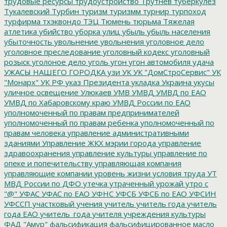
трудовые ресурсы
трудоустройство
Трутнев
туберкулез
Тукалевский
Турбин
туризм
туризмм
турнир
турпоход
турфирма
тхэквондо
ТЭЦ
Тюмень
тюрьма
Тяжелая
атлетика
убийство
уборка улиц
убыль
убыль населения
убыточность
увольнение
увольнения
уголовное дело
уголовное преследование
уголовный кодекс
уголовный
розыск
уголоное дело
уголь
угон
угон автомобиля
удача
УЖАСЫ НАШЕГО ГОРОДКА
узи
УК
УК "ДомСтроСервис"
УК
"Монарх"
УК РФ
указ Президента
укладка
Украина
укусы
уличное освещение
Улюкаев
УМВ
УМВД
УМВД по ЕАО
УМВД по Хабаровскому краю
УМВД России по ЕАО
уполномоченный по правам предпринимателей
уполномоченный по правам ребенка
уполномоченный по
правам человека
управление административными
зданиями
Управление ЖКХ мэрии города
управление
здравоохранения
управление культуры
управление по
опеке и попечительству
управляющая компания
управляющие компании
уровень жизни
условия труда
УТ
МВД России по ДФО
утечка
утраченный урожай
утро с
"@"
УФАС
УФАС по ЕАО
УФНС
УФСБ
УФСБ по ЕАО
УФСИН
УФССП
участковый
учения
учитель
учитель года
учитель
года ЕАО
учитель_года
учителя
учреждения культуры
ФАД "Амур"
фальсификация
фальсифицированное масло