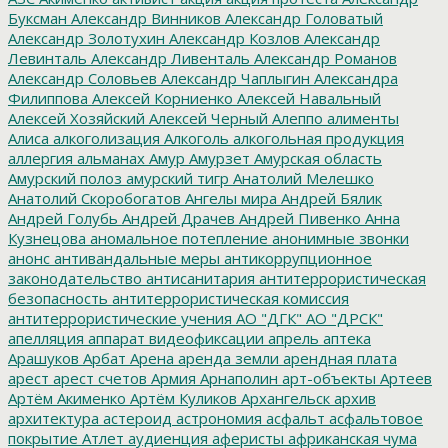
Буксман
Александр Винников
Александр Головатый
Александр Золотухин
Александр Козлов
Александр
Левинталь
Александр Ливенталь
Александр Романов
Александр Соловьев
Александр Чаплыгин
Александра
Филиппова
Алексей Корниенко
Алексей Навальный
Алексей Хозяйский
Алексей Черный
Алеппо
алименты
Алиса
алкоголизация
Алкоголь
алкогольная продукция
аллергия
альманах
Амур
Амурзет
Амурская область
Амурский полоз
амурский тигр
Анатолий Мелешко
Анатолий Скоробогатов
Ангелы мира
Андрей Бялик
Андрей Голубь
Андрей Драчев
Андрей Пивенко
Анна
Кузнецова
аномальное потепление
анонимные звонки
анонс
антивандальные меры
антикоррупционное
законодательство
антисанитария
антитеррористическая
безопасность
антитеррористическая комиссия
антитеррористические учения
АО "ДГК"
АО "ДРСК"
апелляция
аппарат видеофиксации
апрель
аптека
Арашуков
Арбат
Арена
аренда земли
арендная плата
арест
арест счетов
Армия
Арнаполин
арт-объекты
Артеев
Артём Акименко
Артём Куликов
Архангельск
архив
архитектура
астероид
астрономия
асфальт
асфальтовое
покрытие
Атлет
аудиенция
аферисты
африканская чума