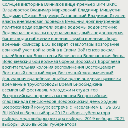
Солнцев
викторина
Винников
вице-премьер
ВИЧ
ВККС
Владивосток
Владимир Марковский
Владимир Мишустин
Владимир Путин
Владимир Сахаровский
Владимир Якушев
власть
внеплановая проверка
Внешний долг
внутренняя
политика
вода
водители
водка
водоемы
водоисточник
Водоканал
водолазы
водоналивные дамбы
водонапорная
башня
водоснабжение
военная служба
военные сборы
военный комиссар
ВОЗ
возврат_стеклотары
возгорание
воинский учет
война
война в Сирии
Войтенков
вокзал
волейбол
волк
Волонтеры
Волочаевка
Волочаевская битва
Волочаевский бой
вольная борьба
Ворожбит
Воропаева
воспитательная колония
воспоминания
Востокцемент
Восточный военный округ
Восточный экономический
форум
врач
врачебные ошибки
врачи
вредные привычки
временные трубопроводы
Время Биробиджана
всемирный фестиваль молодежи и студентов
Всероссийская перепись населения
Всероссийская
спартакиада пенсионеров
Всероссийский день ходьбы
Всероссийский конкурс
встреча_с_населением
ВТБъ
ВУЗ
ВЦИОМ
выборы
выборы 2017
выборы губернатора
выборы мэра
выборы ректора
выборы_2019
выборы_2021
выборы_2026
выборы_губернатора