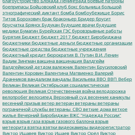
благоустройство
Блокада Ленинграда
боевые патроны
боеприпасы
Бойцовский клуб
бокс
больница
большой
этнографический диктант
бомба
бомбоубежище
Борис
Титов
Борохович
брак
браконьер
Бридер
брусит
брусчатка
Брянск
Будукан
будущие врачи
будущие
медики
Бумагин
Бурейская ГЭС
буровзрывные работы
Бурятия
Бюджет
бюджет 2017
бюджет Биробиджана
бюджетники
бюджетные деньги
бюджетные организации
бюджетные средства
бюджетные учреждения
бюджетный кредит
бюрократия
В. Путин
В.И. Ленин
Вадим Зингман
вакцина
вакцинация
Валдгейм
Валдгеймский детдом
валежник
Валентин Брусиловский
Валентин Коровин
Валентина Матвиенко
Валерий
Дранников
вандализм
вандалы
Васильева
ВВО
ВВП
Вебер
Великан
Великая Октябрьская социалистическая
революция
Великая Отечественная война
велодорожка
велопробег
велосипед
Верховный суд
весенние каникулы
весенний призыв
ветер
ветеран
ветераны
ветераны
пограничной службы
ветераны_СВО
ветхие дома
ветхое
жилье
Вечерний Биробиджан
ВЖС "Надежда России"
взрыв
взрыв газа
взрыв газового баллона
взрыв
метеорита
взятка
взятки
видеокамеры
видеорегистратор
Виктор Ишавев
Виктор Ишаев
Виктор Орёл
Виктор