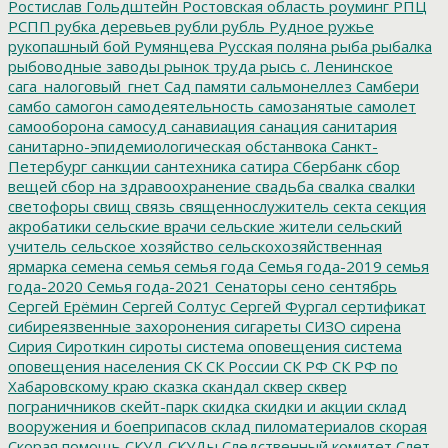
Ростислав Гольдштейн
Ростовская область
роуминг
РПЦ
РСПП
рубка деревьев
рубли
рубль
Рудное
ружье
рукопашный бой
Румянцева
Русская поляна
рыба
рыбалка
рыбоводные заводы
рынок труда
рысь
с. Ленинское
сага_налоговый_гнет
Сад памяти
сальмонеллез
Самбери
самбо
самогон
самодеятельность
самозанятые
самолет
самооборона
самосуд
санавиация
санация
санитария
санитарно-эпидемиологическая обстанвока
Санкт-
Петербург
санкции
сантехника
сатира
Сбербанк
сбор
вещей
сбор на здравоохранение
свадьба
свалка
свалки
светофоры
свищ
связь
священнослужитель
секта
секция
акробатики
сельские врачи
сельские жители
сельский
учитель
сельское хозяйство
сельскохозяйственная
ярмарка
семена
семья
семья года
Семья года-2019
семья
года-2020
Семья года-2021
Сенаторы
сено
сентябрь
Сергей Ерёмин
Сергей Солтус
Сергей Фургал
сертификат
сибиреязвенные захоронения
сигареты
СИЗО
сирена
Сирия
Сироткин
сироты
система оповещения
система
оповещения населения
СК
СК России
СК РФ
СК РФ по
Хабаровскому краю
сказка
скандал
сквер
сквер
пограничников
скейт-парк
скидка
скидки и акции
склад
вооружения и боеприпасов
склад пиломатериалов
скорая
Скорая помощь
СКУД
СКУДы
Следственный комитет
Слет