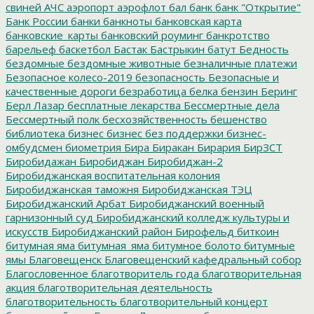
свиней
АЧС
аэропорт
аэрофлот
бал
банк
банк "Открытие"
Банк России
банки
банкноты
банковская карта
банковские_карты
банковский роуминг
банкротство
барельеф
баскетбол
Бастак
Бастрыкин
батут
Бедность
бездомные
бездомные животные
безналичные платежи
Безопасное колесо-2019
безопасность
Безопасные и
качественные дороги
безработица
белка
бензин
Беринг
Берл Лазар
бесплатные лекарства
Бессмертные дела
Бессмертный полк
бесхозяйственность
бешенство
библиотека
бизнес
бизнес без поддержки
бизнес-
омбудсмен
биометрия
Бира
Биракан
Бирария
БирЗСТ
Биробидажан
Биробиджан
Биробиджан-2
Биробиджанская воспитательная колония
Биробиджанская таможня
Биробиджанская ТЭЦ
Биробиджанский Арбат
Биробиджанский военный
гарнизонный суд
Биробиджанский колледж культуры и
искусств
Биробиджанский район
Бирофельд
биткоин
битумная яма
битумная_яма
битумное болото
битумные
ямы
Благовещенск
Благовещенский кафедральный собор
Благословенное
благотворитель года
благотворительная
акция
благотворительная деятельность
благотворительность
благотворительный концерт