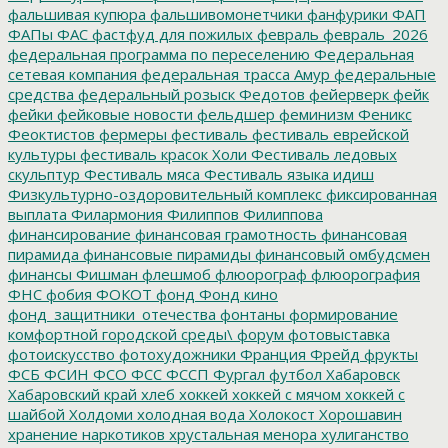
фальшивая купюра
фальшивомонетчики
фанфурики
ФАП
ФАПы
ФАС
фастфуд для пожилых
февраль
февраль_2026
федеральная программа по переселению
Федеральная
сетевая компания
федеральная трасса Амур
федеральные
средства
федеральный розыск
Федотов
фейерверк
фейк
фейки
фейковые новости
фельдшер
феминизм
Феникс
Феоктистов
фермеры
фестиваль
фестиваль еврейской
культуры
фестиваль красок Холи
Фестиваль ледовых
скульптур
Фестиваль мяса
Фестиваль языка идиш
Физкультурно-оздоровительный комплекс
фиксированная
выплата
Филармония
Филиппов
Филиппова
финансирование
финансовая грамотность
финансовая
пирамида
финансовые пирамиды
финансовый омбудсмен
финансы
Фишман
флешмоб
флюорограф
флюорография
ФНС
фобия
ФОКОТ
фонд
Фонд кино
фонд_защитники_отечества
фонтаны
формирование
комфортной городской среды\
форум
фотовыставка
фотоискусство
фотохудожники
Франция
Фрейд
фрукты
ФСБ
ФСИН
ФСО
ФСС
ФССП
Фургал
футбол
Хабаровск
Хабаровский край
хлеб
хоккей
хоккей с мячом
хоккей с
шайбой
Холдоми
холодная вода
Холокост
Хорошавин
хранение наркотиков
хрустальная менора
хулиганство