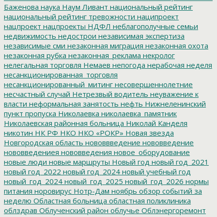
Баженова
наука
Наум Ливант
национальный рейтинг
национальный рейтинг тревожности
наципроект
нацпроект
нацпроекты
НДФЛ
неблагополучные семьи
недвижимость
недострои
независимая экспертиза
независимые сми
незаконная миграция
незаконная охота
незаконная рубка
незаконная_реклама
некролог
нелегальная торговля
Немаев
непогода
нерабочая неделя
несанкционированная_торговля
несанкционированный_митинг
несовершеннолетние
несчастный случай
Нетрезвый водитель
неуважение к
власти
неформальная занятость
нефть
Нижнеленинский
пункт пропуска
Николаевка
николаевка_памятник
Николаевская районная больница
Николай Канделя
никотин
НК РФ
НКО
НКО «РОКР»
Новая звезда
Новгородская область
нововвведение
нововведение
нововведениея
нововведения
новое_оборудование
новые люди
новые маршруты
Новый год
новый год_2021
новый год_2022
новый год_2024
новый учебный год
новый_год_2024
новый_год_2025
новый_год_2026
нормы
питания
норовирус
Нотр-Дам
ноябрь
обзор событий за
неделю
Областная больница
областная поликлиника
облздрав
Облученский район
облучье
Облэнергоремонт