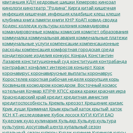
квитанция
КДН
кедровые шишки
Кемерово
кинозал
кинологи
кинотеатр "Родина"
Кирга
китай
кишечная
инфекция
кишечная_инфекция
кладбище
клещ
клещи
клубника
книга памяти
книги
КНР
КоАП
ковид-сводка
Кодекс
колледж культуры
колония
командировка
командировочные
комары
комиссия
комитет образования
коммуналка
коммунальная авария
коммунальные платежи
коммунальные услуги
компенсации
компенсационные
расходы
компенсация
комфортная городская среда
кондитерские изделия
конкурс
Конрад
Константин
Лазарев
конституционный суд
конституция
контрабанда
контрафакт
конфликт интересов
концерт
Корж
коронавирус
коронавирусные выплаты
коронаврус
Коростелев
короткая рабочая неделя
коррупция
корь
Косвинцев
космодром
космодром_Восточный
космос
котельная
Кочмар
КПРФ
КПСС
кража
кражи
красная икра
Краснодарский край
кредит
кредитная амнистия
кредитоспособность
Кремль
креозот
Крещение
кризис
Крик души
Криминал
Крым
крытый каток
крытый_каток
КСН
КТ-исследование
Кубок лосося
КУГИ
КУГИ ЕАО
Кудесник
кудо
кулинария
Кульдкр
Кульдур
культура
культурно досуговый центр
купальный сезон
купальный_сезон
купюры
Кураж
курение
Куренков
курсы