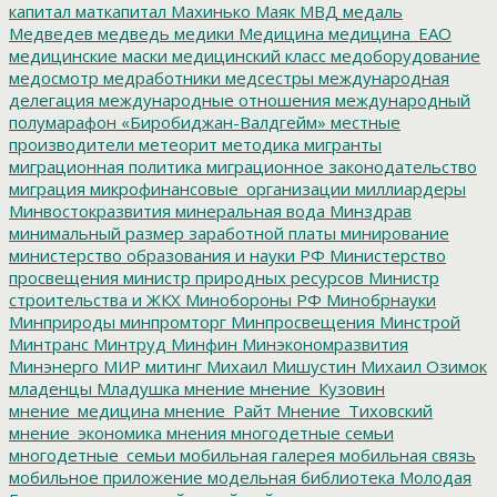
капитал
маткапитал
Махинько
Маяк
МВД
медаль
Медведев
медведь
медики
Медицина
медицина_ЕАО
медицинские маски
медицинский класс
медоборудование
медосмотр
медработники
медсестры
международная
делегация
международные отношения
международный
полумарафон «Биробиджан-Валдгейм»
местные
производители
метеорит
методика
мигранты
миграционная политика
миграционное законодательство
миграция
микрофинансовые_организации
миллиардеры
Минвостокразвития
минеральная вода
Минздрав
минимальный размер заработной платы
минирование
министерство образования и науки РФ
Министерство
просвещения
министр природных ресурсов
Министр
строительства и ЖКХ
Минобороны РФ
Минобрнауки
Минприроды
минпромторг
Минпросвещения
Минстрой
Минтранс
Минтруд
Минфин
Минэкономразвития
Минэнерго
МИР
митинг
Михаил Мишустин
Михаил Озимок
младенцы
Младушка
мнение
мнение_Кузовин
мнение_медицина
мнение_Райт
Мнение_Тиховский
мнение_экономика
мнения
многодетные семьи
многодетные_семьи
мобильная галерея
мобильная связь
мобильное приложение
модельная библиотека
Молодая