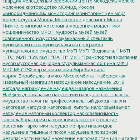
Гвардия
молодежный еврейский центр
молодежь
молоко
молочное скотоводство
МОМВД России
«Биробиджанский»
мониторинг
мониторинг цен
морг
морепродукты
Москва
Московское дело
мост
Мост в
Нижнеленинском
мотопомпа
мошенник
мошенники
мошенничество
МРОТ
мудрость
музей
музей
современного искусства
музыкальный спектакль
муниципалитеты
муниципальная программа
муниципальное имущество
МУП
МУП "Водоканал"
МУП
"ГТС"
МУП "ГУК
МУП "ПАТП"
МУП "Транспортная компания
мусор
мусорная реформа
Мусульманская община
МФЦ
МЧС
МЧС РФ
мэр
мэрия
мэрия Биробиджана
мэрия_Биробиджана
мясо
Мясокомбинат
набережная
Навальный
навигация
наводнение
наводнение_2019
награда
награждение
надежда
Назаров
назначения
Найфельд
наказание
накркотики
наледь
налог
налог на
имущество
налог на профессиональный доход
налоги
налоговая нагрузка
налоговые_льготы
налоговый вычет
нападение
напорный коллектор
наркозависимость
нарколаборатория
наркомания
наркосодержащие
растения
наркотики
нарушение прав инвалидов
нарушение тишины и покоя
нарушения пожарной
безопасности
насвай
население
насосная станция
Наталья