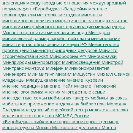
делегация
международные отношения
международный
полумарафон «Биробиджан-Валдгейм»
местные
производители
метеорит
методика
мигранты
миграционная политика
миграционное законодательство
миграция
микрофинансовые_организации
миллиардеры
Минвостокразвития
минеральная вода
Минздрав
минимальный размер заработной платы
минирование
министерство образования и науки РФ
Министерство
просвещения
министр природных ресурсов
Министр
строительства и ЖКХ
Минобороны РФ
Минобрнауки
Минприроды
минпромторг
Минпросвещения
Минстрой
Минтранс
Минтруд
Минфин
Минэкономразвития
Минэнерго
МИР
митинг
Михаил Мишустин
Михаил Озимок
младенцы
Младушка
мнение
мнение_Кузовин
мнение_медицина
мнение_Райт
Мнение_Тиховский
мнение_экономика
мнения
многодетные семьи
многодетные_семьи
мобильная галерея
мобильная связь
мобильное приложение
модельная библиотека
Молодая
Гвардия
молодежный еврейский центр
молодежь
молоко
молочное скотоводство
МОМВД России
«Биробиджанский»
мониторинг
мониторинг цен
морг
морепродукты
Москва
Московское дело
мост
Мост в