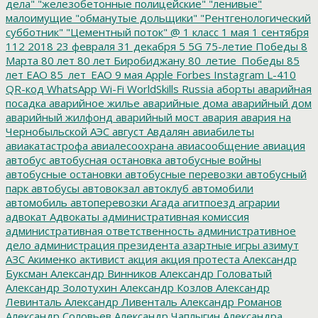
дела"
"железобетонные полицейские"
"ленивые"
малоимущие
"обманутые дольщики"
"Рентгенологический
субботник"
"Цементный поток"
@
1 класс
1 мая
1 сентября
112
2018
23 февраля
31 декабря
5
5G
75-летие Победы
8
Марта
80 лет
80 лет Биробиджану
80_летие_Победы
85
лет ЕАО
85_лет_ЕАО
9 мая
Apple
Forbes
Instagram
L-410
QR-код
WhatsApp
Wi-Fi
WorldSkills Russia
аборты
аварийная
посадка
аварийное жилье
аварийные дома
аварийный дом
аварийный жилфонд
аварийный мост
авария
авария на
Чернобыльской АЭС
август
Авдалян
авиабилеты
авиакатастрофа
авиалесоохрана
авиасообщение
авиация
автобус
автобусная остановка
автобусные войны
автобусные остановки
автобусные перевозки
автобусный
парк
автобусы
автовокзал
автоклуб
автомобили
автомобиль
автоперевозки
Агада
агитпоезд
аграрии
адвокат
Адвокаты
административная комиссия
административная ответственность
административное
дело
администрация президента
азартные игры
азимут
АЗС
Акименко
активист
акция
акция протеста
Александр
Буксман
Александр Винников
Александр Головатый
Александр Золотухин
Александр Козлов
Александр
Левинталь
Александр Ливенталь
Александр Романов
Александр Соловьев
Александр Чаплыгин
Александра