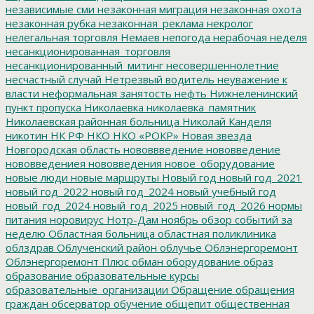
независимые сми
незаконная миграция
незаконная охота
незаконная рубка
незаконная_реклама
некролог
нелегальная торговля
Немаев
непогода
нерабочая неделя
несанкционированная_торговля
несанкционированный_митинг
несовершеннолетние
несчастный случай
Нетрезвый водитель
неуважение к
власти
неформальная занятость
нефть
Нижнеленинский
пункт пропуска
Николаевка
николаевка_памятник
Николаевская районная больница
Николай Канделя
никотин
НК РФ
НКО
НКО «РОКР»
Новая звезда
Новгородская область
нововвведение
нововведение
нововведениея
нововведения
новое_оборудование
новые люди
новые маршруты
Новый год
новый год_2021
новый год_2022
новый год_2024
новый учебный год
новый_год_2024
новый_год_2025
новый_год_2026
нормы
питания
норовирус
Нотр-Дам
ноябрь
обзор событий за
неделю
Областная больница
областная поликлиника
облздрав
Облученский район
облучье
Облэнергоремонт
Облэнергоремонт Плюс
обман
оборудование
образ
образование
образовательные курсы
образовательные_организации
Обращение
обращения
граждан
обсерватор
обучение
общепит
общественная