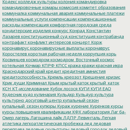
Кодекс
колледж культуры
колония
командировка
командировочные
комары
комиссия
комитет образования
коммуналка
коммунальная авария
коммунальные платежи
коммунальные услуги
компенсации
компенсационные
расходы
компенсация
комфортная городская среда
кондитерские изделия
конкурс
Конрад
Константин
Лазарев
конституционный суд
конституция
контрабанда
контрафакт
конфликт интересов
концерт
Корж
коронавирус
коронавирусные выплаты
коронаврус
Коростелев
короткая рабочая неделя
коррупция
корь
Косвинцев
космодром
космодром_Восточный
космос
котельная
Кочмар
КПРФ
КПСС
кража
кражи
красная икра
Краснодарский край
кредит
кредитная амнистия
кредитоспособность
Кремль
креозот
Крещение
кризис
Крик души
Криминал
Крым
крытый каток
крытый_каток
КСН
КТ-исследование
Кубок лосося
КУГИ
КУГИ ЕАО
Кудесник
кудо
кулинария
Кульдкр
Кульдур
культура
культурно досуговый центр
купальный сезон
купальный_сезон
купюры
Кураж
курение
Куренков
курсы
курсы повышения квалификации
КФХ
лаборатория
Лаг ба-
Омер
лагерь
Лагошина
лайк
ЛДПР
Левинталь
Легкая
атлетика
легкоатлетическая пробежка
лед
ледовая
переправа
ледовые скульптуры
ледовый городок
ледовый