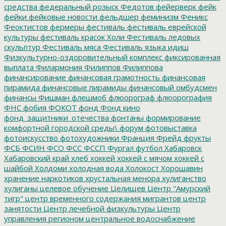
средства
федеральный розыск
Федотов
фейерверк
фейк
фейки
фейковые новости
фельдшер
феминизм
Феникс
Феоктистов
фермеры
фестиваль
фестиваль еврейской
культуры
фестиваль красок Холи
Фестиваль ледовых
скульптур
Фестиваль мяса
Фестиваль языка идиш
Физкультурно-оздоровительный комплекс
фиксированная
выплата
Филармония
Филиппов
Филиппова
финансирование
финансовая грамотность
финансовая
пирамида
финансовые пирамиды
финансовый омбудсмен
финансы
Фишман
флешмоб
флюорограф
флюорография
ФНС
фобия
ФОКОТ
фонд
Фонд кино
фонд_защитники_отечества
фонтаны
формирование
комфортной городской среды\
форум
фотовыставка
фотоискусство
фотохудожники
Франция
Фрейд
фрукты
ФСБ
ФСИН
ФСО
ФСС
ФССП
Фургал
футбол
Хабаровск
Хабаровский край
хлеб
хоккей
хоккей с мячом
хоккей с
шайбой
Холдоми
холодная вода
Холокост
Хорошавин
хранение наркотиков
хрустальная менора
хулиганство
хулиганы
целевое обучение
Целищев
Центр "Амурский
тигр"
центр временного содержания мигрантов
центр
занятости
Центр лечебной физкультуры
Центр
управления регионом
центральное водоснабжение