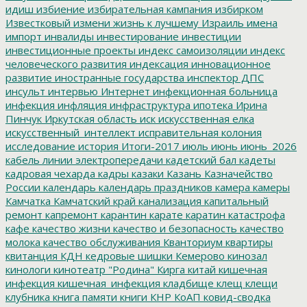
идиш
избиение
избирательная кампания
избирком
Известковый
измени жизнь к лучшему
Израиль
имена
импорт
инвалиды
инвестирование
инвестиции
инвестиционные проекты
индекс самоизоляции
индекс
человеческого развития
индексация
инновационное
развитие
иностранные государства
инспектор ДПС
инсульт
интервью
Интернет
инфекционная больница
инфекция
инфляция
инфраструктура
ипотека
Ирина
Пинчук
Иркутская область
иск
искусственная елка
искусственный_интеллект
исправительная колония
исследование
история
Итоги-2017
июль
июнь
июнь_2026
кабель линии электропередачи
кадетский бал
кадеты
кадровая чехарда
кадры
казаки
Казань
Казначейство
России
календарь
календарь праздников
камера
камеры
Камчатка
Камчатский край
канализация
капитальный
ремонт
капремонт
карантин
карате
каратин
катастрофа
кафе
качество жизни
качество и безопасность
качество
молока
качество обслуживания
Кванториум
квартиры
квитанция
КДН
кедровые шишки
Кемерово
кинозал
кинологи
кинотеатр "Родина"
Кирга
китай
кишечная
инфекция
кишечная_инфекция
кладбище
клещ
клещи
клубника
книга памяти
книги
КНР
КоАП
ковид-сводка