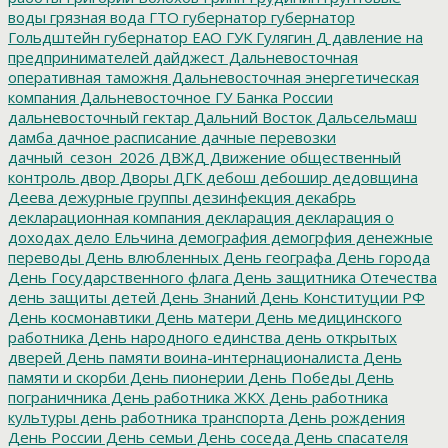
воды
грязная вода
ГТО
губернатор
губернатор
Гольдштейн
губернатор ЕАО
ГУК
Гулягин
Д
давление на
предпринимателей
дайджест
Дальневосточная
оперативная таможня
Дальневосточная энергетическая
компания
Дальневосточное ГУ Банка России
дальневосточный гектар
Дальний Восток
Дальсельмаш
дамба
дачное расписание
дачные перевозки
дачный_сезон_2026
ДВЖД
Движение общественный
контроль
двор
Дворы
ДГК
дебош
дебошир
дедовщина
Деева
дежурные группы
дезинфекция
декабрь
декларационная компания
декларация
декларация о
доходах
дело Ельчина
демография
демогрфия
денежные
переводы
День влюбленных
День географа
День города
День Государственного флага
День защитника Отечества
день защиты детей
День Знаний
День Конституции РФ
День космонавтики
День матери
День медицинского
работника
День народного единства
день открытых
дверей
День памяти воина-интернационалиста
День
памяти и скорби
День пионерии
День Победы
День
пограничника
День работника ЖКХ
День работника
культуры
день работника транспорта
День рождения
День России
День семьи
День соседа
День спасателя