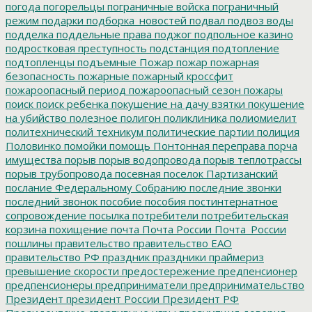
погода
погорельцы
пограничные войска
пограничный
режим
подарки
подборка_новостей
подвал
подвоз воды
подделка
поддельные права
поджог
подпольное казино
подростковая преступность
подстанция
подтопление
подтопленцы
подъемные
Пожар
пожар
пожарная
безопасность
пожарные
пожарный кроссфит
пожароопасный период
пожароопасный сезон
пожары
поиск
поиск ребенка
покушение на дачу взятки
покушение
на убийство
полезное
полигон
поликлиника
полиомиелит
политехнический техникум
политические партии
полиция
Половинко
помойки
помощь
Понтонная переправа
порча
имущества
порыв
порыв водопровода
порыв теплотрассы
порыв трубопровода
посевная
поселок Партизанский
послание Федеральному Собранию
последние звонки
последний звонок
пособие
пособия
постинтернатное
сопровождение
посылка
потребители
потребительская
корзина
похищение
почта
Почта России
Почта_России
пошлины
правительство
правительство ЕАО
правительство РФ
праздник
праздники
праймериз
превышение скорости
предостережение
предпенсионер
предпенсионеры
предприниматели
предпринимательство
Президент
президент России
Президент РФ