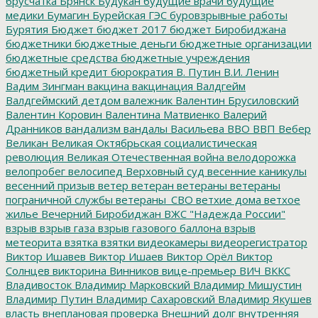
брусчатка
Брянск
Будукан
будущие врачи
будущие
медики
Бумагин
Бурейская ГЭС
буровзрывные работы
Бурятия
Бюджет
бюджет 2017
бюджет Биробиджана
бюджетники
бюджетные деньги
бюджетные организации
бюджетные средства
бюджетные учреждения
бюджетный кредит
бюрократия
В. Путин
В.И. Ленин
Вадим Зингман
вакцина
вакцинация
Валдгейм
Валдгеймский детдом
валежник
Валентин Брусиловский
Валентин Коровин
Валентина Матвиенко
Валерий
Дранников
вандализм
вандалы
Васильева
ВВО
ВВП
Вебер
Великан
Великая Октябрьская социалистическая
революция
Великая Отечественная война
велодорожка
велопробег
велосипед
Верховный суд
весенние каникулы
весенний призыв
ветер
ветеран
ветераны
ветераны
пограничной службы
ветераны_СВО
ветхие дома
ветхое
жилье
Вечерний Биробиджан
ВЖС "Надежда России"
взрыв
взрыв газа
взрыв газового баллона
взрыв
метеорита
взятка
взятки
видеокамеры
видеорегистратор
Виктор Ишавев
Виктор Ишаев
Виктор Орёл
Виктор
Солнцев
викторина
Винников
вице-премьер
ВИЧ
ВККС
Владивосток
Владимир Марковский
Владимир Мишустин
Владимир Путин
Владимир Сахаровский
Владимир Якушев
власть
внеплановая проверка
Внешний долг
внутренняя