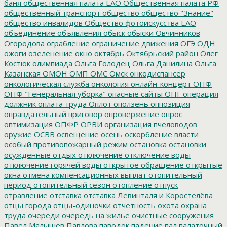
баня
общественная палата ЕАО
Общественная палата РФ
общественный транспорт
общество
общество "Знание"
общество инвалидов
Общество фотоискусства ЕАО
объединение
объявления
обыск
обыски
Овчинников
Огородова
ограбление
ограничение движения
ОГЭ
ОДН
ожоги
озеленение
окно
октябрь
Октябрьский район
Олег
Костюк
олимпиада
Ольга Голодец
Ольга Данилина
Ольга
Казанская
ОМОН
ОМП
ОМС
Омск
онкодиспансер
онкологическая служба
онкология
онлайн-концерт
ОНФ
ОНФ "Генеральная уборка"
опасные сайты
ОПГ
операция
должник
оплата труда
Оплот
оползень
оппозиция
оправдательный приговор
опровержение
опрос
оптимизация
ОПФР
ОРВИ
организация пчеловодов
оружие
ОСВВ
освещение
осень
оскорбление власти
особый противопожарный режим
остановка
остановки
осужденные
отдых
отключение
отключение воды
отключение горячей воды
открытое обращение
открытые
окна
отмена компенсационных выплат
отопительный
период
отопительный сезон
отопление
отпуск
отравление
отставка
отставка Левинталя и Коростелёва
отцы города
отцы-одиночки
отчетность
охота
охрана
труда
очереди
очередь на жилье
очистные сооружения
Павел Малышев
Павлова
паводок
падение
пал
палаточный