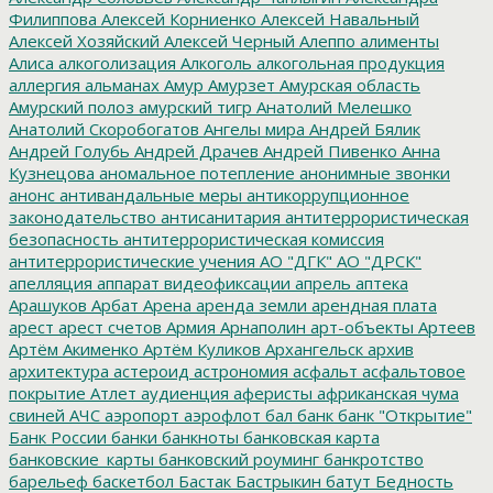
Филиппова
Алексей Корниенко
Алексей Навальный
Алексей Хозяйский
Алексей Черный
Алеппо
алименты
Алиса
алкоголизация
Алкоголь
алкогольная продукция
аллергия
альманах
Амур
Амурзет
Амурская область
Амурский полоз
амурский тигр
Анатолий Мелешко
Анатолий Скоробогатов
Ангелы мира
Андрей Бялик
Андрей Голубь
Андрей Драчев
Андрей Пивенко
Анна
Кузнецова
аномальное потепление
анонимные звонки
анонс
антивандальные меры
антикоррупционное
законодательство
антисанитария
антитеррористическая
безопасность
антитеррористическая комиссия
антитеррористические учения
АО "ДГК"
АО "ДРСК"
апелляция
аппарат видеофиксации
апрель
аптека
Арашуков
Арбат
Арена
аренда земли
арендная плата
арест
арест счетов
Армия
Арнаполин
арт-объекты
Артеев
Артём Акименко
Артём Куликов
Архангельск
архив
архитектура
астероид
астрономия
асфальт
асфальтовое
покрытие
Атлет
аудиенция
аферисты
африканская чума
свиней
АЧС
аэропорт
аэрофлот
бал
банк
банк "Открытие"
Банк России
банки
банкноты
банковская карта
банковские_карты
банковский роуминг
банкротство
барельеф
баскетбол
Бастак
Бастрыкин
батут
Бедность