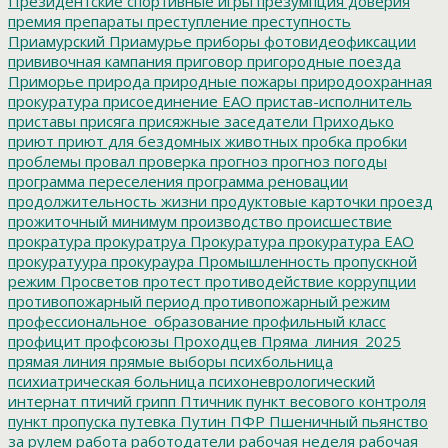
Президентские спортивные игры
презумпция доверия
премия
препараты
преступление
преступность
Приамурский
Приамурье
приборы фотовидеофиксации
прививочная кампания
приговор
пригородные поезда
Приморье
природа
природные пожары
природоохранная
прокуратура
присоединение ЕАО
пристав-исполнитель
приставы
присяга
присяжные заседатели
Приходько
приют
приют для бездомных животных
пробка
пробки
проблемы
провал
проверка
прогноз
прогноз погоды
программа переселения
программа реновации
продолжительность жизни
продуктовые карточки
проезд
прожиточный минимум
производство
происшествие
прократура
прокуратруа
Прокуратура
прокуратура ЕАО
прокуратуура
прокураура
Промышленность
пропускной
режим
Просветов
протест
противодействие коррупции
противопожарный период
противопожарный режим
профессиональное_образование
профильный класс
профицит
профсоюзы
Проходцев
Пряма_линия_2025
прямая линия
прямые выборы
психбольница
психиатрическая больница
психоневрологический
интернат
птичий грипп
Птичник
пункт весового контроля
пункт пропуска
путевка
Путин
ПФР
Пшеничный
пьянство
за рулем
работа
работодатели
рабочая неделя
рабочая