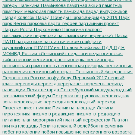
лагерь
Палькина
Памфилова
памятная акция
памятник
памятник-мемориал
память
панихида
парад выпускников
Парад колясок
Парад Победы
Парасибириада-2019
Парк
парк Весна
парковка
парта_героев
партийный проект
Партия Роста
Пархоменко
Парыгина
паспорт
пассажирские перевозки
пассажирские перевозки\
Пасха
ПАТП
патриотизм
патриотическое граффити
пауэрлифтинг
ПГУ
ПГУ им. Шолом-Алейхема
ПДД
ПДН
МОМВД России «Ленинский»
педагоги
педагогическая
тайна
пенсии
пенсионер
пенсионерка
пенсионеры
пенсионная грамотность
пенсионная реформа
пенсионные
накопления
пенсионный возраст
Пенсионный фонд
пенсия
Первенство России по футболу
Первомай 2017
первый
класс
переводы
переезд
перерасчет
перечень
период
навигации
Песах
петарда
Петербургский международный
экономический форум
Петровка
петрушкова
пешеходная
зона
пешеходные переходы
пешеходный переход
Пивенко
пикет
пикник
Пикник на площади Ленина
пиротехника
письмо в редакцию
письмо_в_редакцию
питание
план мероприятий
платный перекресток
Платон
плитка
площадь Ленина
пляжный волейбол
пневмония
побег из колонии
побои
повышение пенсионного возраста