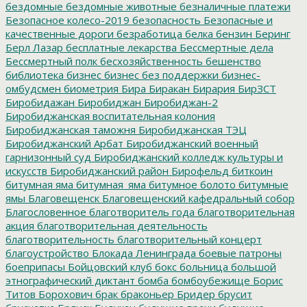
бездомные
бездомные животные
безналичные платежи
Безопасное колесо-2019
безопасность
Безопасные и
качественные дороги
безработица
белка
бензин
Беринг
Берл Лазар
бесплатные лекарства
Бессмертные дела
Бессмертный полк
бесхозяйственность
бешенство
библиотека
бизнес
бизнес без поддержки
бизнес-
омбудсмен
биометрия
Бира
Биракан
Бирария
БирЗСТ
Биробидажан
Биробиджан
Биробиджан-2
Биробиджанская воспитательная колония
Биробиджанская таможня
Биробиджанская ТЭЦ
Биробиджанский Арбат
Биробиджанский военный
гарнизонный суд
Биробиджанский колледж культуры и
искусств
Биробиджанский район
Бирофельд
биткоин
битумная яма
битумная_яма
битумное болото
битумные
ямы
Благовещенск
Благовещенский кафедральный собор
Благословенное
благотворитель года
благотворительная
акция
благотворительная деятельность
благотворительность
благотворительный концерт
благоустройство
Блокада Ленинграда
боевые патроны
боеприпасы
Бойцовский клуб
бокс
больница
большой
этнографический диктант
бомба
бомбоубежище
Борис
Титов
Борохович
брак
браконьер
Бридер
брусит