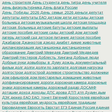
день строителя
День студента
день тигра
день учителя
день физкультурника
День флага России
День_Победы_2026
День_семьи_2026
деньги
депутат
депутаты
депутаты ЕАО
детдом
дети
детсады
детская
больница
детская музыкальная школа
детская площадка
детская_больница
детские батуты
детские выплаты
детские пособия
детские сады
детский дом
детский
лагерь
детский сад
детское питание
детское пособие
Джабаров
Джанхотов
дзюдо
диабет
дикие животные
диспансеризация
дистанционка
дистанционное
образование
Дмитрий Меведев
Дмитрий Медведев
Дмитрий Нестеров
Доблесть_Хингана
Добрые люди
Добрые руки
довыборы_в_Думу
дождь
документальный
фильм
долг
долги
долги по зарплате
долговая нагрузка
долгострои
долгострой
долевое строительство
должники
дом офицеров
дом престарелых
домашние животные
допфинансирование
дороги
дорожная камера
дорожные
знаки
дорожные камеры
дорожный радар
ДОСААФ
дотации
доход
доходы
ДПС
дрова
ДТП
дтп
Дудин
дым
ДЭК
дюкер
ЕАО
ЕАО_тонет
Евгений Коростелев
еврейская
культура
еврейская_мудрость
еврейские традиции
Евровидение
Евросеть
Еврстат
ЕГЭ
Единая Россия
единая