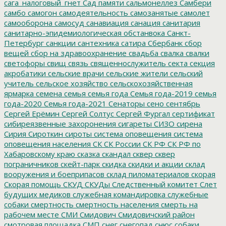
сага_налоговый_гнет
Сад памяти
сальмонеллез
Самбери
самбо
самогон
самодеятельность
самозанятые
самолет
самооборона
самосуд
санавиация
санация
санитария
санитарно-эпидемиологическая обстанвока
Санкт-
Петербург
санкции
сантехника
сатира
Сбербанк
сбор
вещей
сбор на здравоохранение
свадьба
свалка
свалки
светофоры
свищ
связь
священнослужитель
секта
секция
акробатики
сельские врачи
сельские жители
сельский
учитель
сельское хозяйство
сельскохозяйственная
ярмарка
семена
семья
семья года
Семья года-2019
семья
года-2020
Семья года-2021
Сенаторы
сено
сентябрь
Сергей Ерёмин
Сергей Солтус
Сергей Фургал
сертификат
сибиреязвенные захоронения
сигареты
СИЗО
сирена
Сирия
Сироткин
сироты
система оповещения
система
оповещения населения
СК
СК России
СК РФ
СК РФ по
Хабаровскому краю
сказка
скандал
сквер
сквер
пограничников
скейт-парк
скидка
скидки и акции
склад
вооружения и боеприпасов
склад пиломатериалов
скорая
Скорая помощь
СКУД
СКУДы
Следственный комитет
Слет
будущих медиков
служебная командировка
служебные
собаки
смертность
смертность населения
смерть на
рабочем месте
СМИ
Смидович
Смидовичский район
смотровая площадка
СМП
снег
снегопад
снюс
собаки