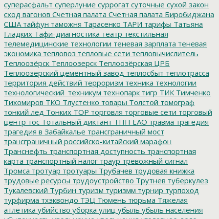
суперасфальт
суперлуние
суррогат
суточные
сухой закон
сход вагонов
Счетная палата
Счетная палата Биробиджана
США
тайфун
таможня
Тарасенко
ТАРИ
тарифы
Татьяна
Гладких
Тафи-диагностика
театр
текстильная
телемедицинские технологии
теневая зарплата
теневая
экономика
тепловоз
тепловые сети
тепловычислитель
Теплоозёрск
Теплоозерск
Теплоозёрская ЦРБ
Теплоозерский цементный завод
теплосбыт
теплотрасса
территория действий
терроризм
техника
технологии
технологический_техникум
технопарк
тигр
ТИК
Тимченко
Тихомиров
ТКО
Тлустенко
товары
Толстой
томограф
тонкий лед
Тонких
ТОР
торговля
торговые сети
торговый
центр
тос
Тотальный диктант
ТПП ЕАО
травма
трагедия
трагедия в Забайкалье
трансграничный мост
трансграничный российско-китайский марафон
Транснефть
транспортная доступность
транспортная
карта
транспортный налог
траур
тревожный сигнал
Тромса
тротуар
тротуары
Трубачев
трудовая книжка
трудовые ресурсы
трудоустройство
Трутнев
туберкулез
Тукалевский
Турбин
туризм
туризмм
турнир
турпоход
турфирма
тхэквондо
ТЭЦ
Тюмень
тюрьма
Тяжелая
атлетика
убийство
уборка улиц
убыль
убыль населения