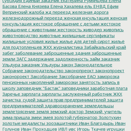
субсидия
Единый заказчик
Екатерина Румянцева
Елена
Басова
Елена Князева
Елена Хахалева
ель
ЕНВД
Ефим
Вепринский
жалоба
жд переезд
железная дорога
железнодорожный переезд
женская кнсультация
женская
консультация
жестокое обращение с детьми
жестокое
обращение с животными
жестокость
живодер
живопись
животноводство
животные
жилищные сертификаты
жилищные условия
жилье
жилье для детей-сирот
жильё
для подтопленцев
ЖКХ
журналистика
Забайкальский край
забег
заболевание
заброшенные здания
заброшенные
земли
ЗАГС
задержание
задолженность
займ
заказник
Ульдура
заказник Ульдуры
закон
Законодательное
Собрание
законодательство
законопреокт
законопроект
законороект
Заксобрание
Заксобрание ЕАО
заморозка
пенсионных накоплений
заморозки
занятость
запись в
школу
заповедник "Бастак"
заповедники
заработная плата
Заречье
зарплата
зарплаты
заслуженный работник ЖКХ
зачистка_судей
защита прав предпринимателей
защита
предпринимателей
здравоохранение
земледельцы
землетрясение
земля
земский доктор
Земский_учитель
зима пришла
змеи
змея
золотой губернатор
Золотухин
золотые медалисты
зоозащитники
Иван Благодырь
Иван
Голунов
Иван Проходцев
ИВЛ
ивс
Игорь Ткачев
игрушки