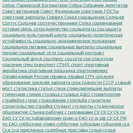
собор Парижской Богоматери
Собра
Собрание депутатов
Совет ветеранов
Совет Федерации
советские ГОСТы
советские зарплаты
Совфед
Сокол
сокращения
Солнцев
Солтус
Солцнев
соотечественники
Сопка
соревнования
сотовая связь
сотрудничество
соцвыплаты
соцзащита
социально-культурный центр
социально-политическая
устойчивость
социально-экономическое положение
социальное питание
социальные выплаты
социальные
пенсии
социальные сети
социальный контракт
Социальный фонд
соцопрос
соцсети
соя
спасатели
спасение
спецтранспорт
СПИД
спорт
спортивная
акробатика
спортивная площадка
спорткомплекс
Справедливая Россия
справка
справки
СПЧ
среднее
образование
средняя зарплата
срок годности
СССР
старый
мост
статистика
статья
стела
стимулирующие выплаты
стипендия
стихия
столица
столица ДфО
стоматология
страйкбол
страх
страхование
стрельба
строители
строительство
стройка
студент
студенты
студенческое
общежитие
Стычка рабочих с силовиками
СУ СК
СУ СК по
ЕАО
СУ СК по Хабаровскому краю и ЕАО
су ск рф
СУ СК РФ
по ЕАО
субботнее чтиво
субботник
субсидии
субсидия
суд
Суд
суд присяжных
судебные приставы
судьи
судья