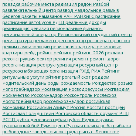
поездка
рабочие места
радиация
радон
Разбой
развлекательный центр
развод
Раздольное
размыв
берегов
ракеты
Рамазанов
РАН
РАНХиГС
расписание
расписание автобусов
РДШ
реальные доходы
реанимация
ревизия
региональные финансы
региональный оператор
Региональный сосудистый центр
регистратура
регламент
регоператор
регоператор по тко
режим самоизоляции
резиновая квартира
резиновые
квартиры
рейд
рейинг
рейтинг
рейтинг_2026
реклама
реконструкция
ректор
религия
ремонт
ремонт дорог
реорганизация
реструктуризация
ресурсный центр
ресурсоснабжающая организация
РЖД
РИА Рейтинг
ритуальные услуги
рйтинг
рогатый скот
роддом
Родительский день
роды
рождаемость
Рождество
розыск
Ропотребнадзор
Росавиация
Росводресурсы
Росгвардия
Роскачество
Роскомнадзор
Росконтроль
Рослесхоз
Роспотребнадзор
россельхознадзор
российская
экономика
Российский Азимут
Россия
Росстат
рост цен
Ростислав Гольдштейн
Ростовская область
роуминг
РПЦ
РСПП
рубка деревьев
рубли
рубль
Рудное
ружье
рукопашный бой
Румянцева
Русская поляна
рыба
рыбалка
рыбоводные заводы
рынок труда
рысь
с. Ленинское