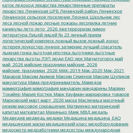
каток
ледоход
лекарства
лекарственные препараты
лекарство
Ленинская ЦРБ
Ленинский район
Ленинское
Ленинское сельское поселение
Леонид Школьник
лес
леса
лесной пожар
лесные пожары
лесопилка
летние
каникулы
лето
лето_2026
лжетерроризм
лимон
литература
Лицей
лицей № 23
личный прием
логистический комплеск
ложный вызов
ложный донос
лотерея
лоукостер
лунное затмение
лучший спасатель
лыжная гонка
льготная ипотека
льготники
льготные
лекарства
льготы
ЛЭП
люди ЕАО
люк
Магнитогорск
май
май_2026
майские праздники
майские_2026
майские_праздники_2026
МАК-2019
Мак-2020
Мак-2021
Макаров
Максим Акимов
Максим Семенов
Максим Шупиков
макулатура
Мама-предприниматель
Мамедов
маммография
мамография
мандарин
мандарины
Марвин
Токайер
Мария Костюк
Марк Кауфман
маркировка товаров
Марковский
март
март_2026
маска
Масленица
масочный
режим
массовое сокращение
Матвиенко
материнский
капитал
маткапитал
Махинько
Маяк
МВД
медаль
Медведев
медведь
медики
Медицина
медицина_ЕАО
медицинские маски
медицинский класс
медоборудование
медосмотр
медработники
медсестры
международная