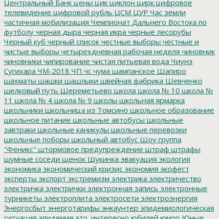
Центральный Банк
цены
цик
циклон
цирк
цифровое
телевидение
цифровой рубль
ЦСМ
ЦУР
Час земли
частичная мобилизация
Чемпионат Дальнего Востока по
футболу
черная дыра
черная икра
черные лесорубы
Черный куб
черный список
честные выборы
честные и
чистые выборы
четырехдневная рабочая неделя
чиновник
чиновники
чипирование
чистая питьевая вода
Чиунэ
Сугихара
ЧМ-2018
ЧП
чс
чума
шампанское
Шапиро
шахматы
шашки
шашлыки
швейная фабрика
Шевченко
шелковый путь
Шереметьево
школа
школа № 10
школа №
11
школа № 4
школа № 9
школы
школьная ярмарка
школьники
школьница из Томсино
школьное образование
школьное питание
школьные автобусы
школьные
завтраки
школьные каникулы
школьные перевозки
школьные поборы
школьный автобус
Шоу группа
"Феникс"
штормовое предупреждение
штраф
штрафы
шумные соседи
щенок
Щукинка
эвакуация
экология
экономика
экономический кризис
экономия
экофест
эксперты
экспорт
экстремизм
электрика
электричество
электричка
электрички
электронная запись
электронные
турникеты
электроплита
электросети
электроэнергия
Энергосбыт
энерготарифы
энкаунтер
эпидемиологическая
ситуация
эпидемия
это_интересно
юбилей
юмор
Юные