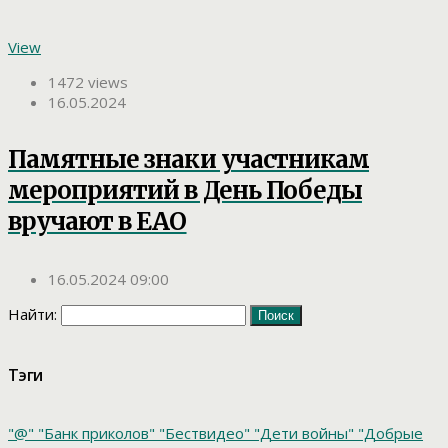
View
1472 views
16.05.2024
Памятные знаки участникам
мероприятий в День Победы
вручают в ЕАО
16.05.2024 09:00
Найти:
Тэги
"@"
"Банк приколов"
"Бествидео"
"Дети войны"
"Добрые