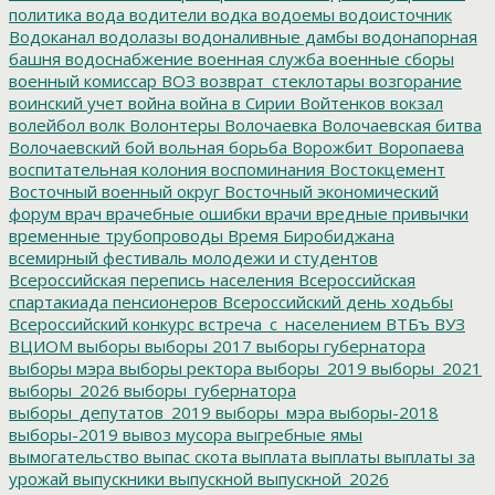
политика
вода
водители
водка
водоемы
водоисточник
Водоканал
водолазы
водоналивные дамбы
водонапорная
башня
водоснабжение
военная служба
военные сборы
военный комиссар
ВОЗ
возврат_стеклотары
возгорание
воинский учет
война
война в Сирии
Войтенков
вокзал
волейбол
волк
Волонтеры
Волочаевка
Волочаевская битва
Волочаевский бой
вольная борьба
Ворожбит
Воропаева
воспитательная колония
воспоминания
Востокцемент
Восточный военный округ
Восточный экономический
форум
врач
врачебные ошибки
врачи
вредные привычки
временные трубопроводы
Время Биробиджана
всемирный фестиваль молодежи и студентов
Всероссийская перепись населения
Всероссийская
спартакиада пенсионеров
Всероссийский день ходьбы
Всероссийский конкурс
встреча_с_населением
ВТБъ
ВУЗ
ВЦИОМ
выборы
выборы 2017
выборы губернатора
выборы мэра
выборы ректора
выборы_2019
выборы_2021
выборы_2026
выборы_губернатора
выборы_депутатов_2019
выборы_мэра
выборы-2018
выборы-2019
вывоз мусора
выгребные ямы
вымогательство
выпас скота
выплата
выплаты
выплаты за
урожай
выпускники
выпускной
выпускной_2026