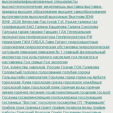
высококвалифицированные специалисты
высокотехнологичная_медпомощь
выставка
выставка-
ярмарка
высшее образование
высшее самообразование
вытрезвители
выходной
выходные
Вьетнам
ВЭФ
ВЭФ_2026
Вячеслав Пастухов
Г.И. Радде
гадюка
газ
газификация ЕАО
Галина Кашапова
Галина Соколова
Галушка
гараж
гаражи
Гаршин
ГДК
Генеральная
прокуратура
генпрокуратура
Генпрокуратура РФ
гериатрия
ГЖИ
ГИБДД
Гиви
Гигант
гидрозащитные
сооружения
гидрологическая обстановка
гидрологическая
ситуация
гимназия
гимназия № 1
главный федеральный
инспектор
год культурного наследия
год педагога и
наставника
Год семьи
Год экологии
Год_единства_народов_России
Гознак
ГОК
Голикова
Головатый
гололед
голосование
голубая сорока
Гольдштейн
гомеопатия
Гордума
горки
горки на Арбате
городская Дума
городская среда
городское кладбище
городской парк
городской пляж
горячая вода
горячая
линия
горячее питание
госавтоинспекция
госархив
госдолг
Госдума
госжилинспекция
господдержка
госслужащие
гостиница "Восток"
госуслуги
госхакупки
ГП "Фармация"
грабеж
град
граница
грант
график подвоза воды
график
работы
Григорий Волохов
Грипп
Грудинин
грунтовые