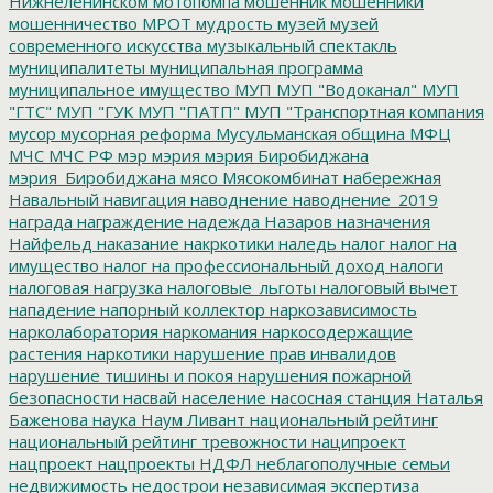
Нижнеленинском
мотопомпа
мошенник
мошенники
мошенничество
МРОТ
мудрость
музей
музей
современного искусства
музыкальный спектакль
муниципалитеты
муниципальная программа
муниципальное имущество
МУП
МУП "Водоканал"
МУП
"ГТС"
МУП "ГУК
МУП "ПАТП"
МУП "Транспортная компания
мусор
мусорная реформа
Мусульманская община
МФЦ
МЧС
МЧС РФ
мэр
мэрия
мэрия Биробиджана
мэрия_Биробиджана
мясо
Мясокомбинат
набережная
Навальный
навигация
наводнение
наводнение_2019
награда
награждение
надежда
Назаров
назначения
Найфельд
наказание
накркотики
наледь
налог
налог на
имущество
налог на профессиональный доход
налоги
налоговая нагрузка
налоговые_льготы
налоговый вычет
нападение
напорный коллектор
наркозависимость
нарколаборатория
наркомания
наркосодержащие
растения
наркотики
нарушение прав инвалидов
нарушение тишины и покоя
нарушения пожарной
безопасности
насвай
население
насосная станция
Наталья
Баженова
наука
Наум Ливант
национальный рейтинг
национальный рейтинг тревожности
наципроект
нацпроект
нацпроекты
НДФЛ
неблагополучные семьи
недвижимость
недострои
независимая экспертиза