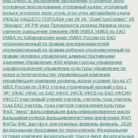
убыточность
увольнение
увольнения
уголовное дело
уголовное преследование
уголовный кодекс
уголовный
розыск
уголоное дело
уголь
угон
угон автомобиля
удача
УЖАСЫ НАШЕГО ГОРОДКА
узи
УК
УК "ДомСтроСервис"
УК
"Монарх"
УК РФ
указ Президента
укладка
Украина
укусы
уличное освещение
Улюкаев
УМВ
УМВД
УМВД по ЕАО
УМВД по Хабаровскому краю
УМВД России по ЕАО
уполномоченный по правам предпринимателей
уполномоченный по правам ребенка
уполномоченный по
правам человека
управление административными
зданиями
Управление ЖКХ мэрии города
управление
здравоохранения
управление культуры
управление по
опеке и попечительству
управляющая компания
управляющие компании
уровень жизни
условия труда
УТ
МВД России по ДФО
утечка
утраченный урожай
утро с
"@"
УФАС
УФАС по ЕАО
УФНС
УФСБ
УФСБ по ЕАО
УФСИН
УФССП
участковый
учения
учитель
учитель года
учитель
года ЕАО
учитель_года
учителя
учреждения культуры
ФАД "Амур"
фальсификация
фальсифицированное масло
фальшивая купюра
фальшивомонетчики
фанфурики
ФАП
ФАПы
ФАС
фастфуд для пожилых
февраль
февраль_2026
федеральная программа по переселению
Федеральная
сетевая компания
федеральная трасса Амур
федеральные