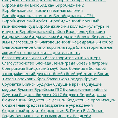
Биробидажан
Биробиджан
Биробиджан-2
Биробиджанская воспитательная колония
Биробиджанская таможня
Биробиджанская ТЭЦ
Биробиджанский Арбат
Биробиджанский военный
гарнизонный суд
Биробиджанский колледж культуры и
искусств
Биробиджанский район
Бирофельд
биткоин
битумная яма
битумная_яма
битумное болото
битумные
ямы
Благовещенск
Благовещенский кафедральный собор
Благословенное
благотворитель года
благотворительная
акция
благотворительная деятельность
благотворительность
благотворительный концерт
благоустройство
Блокада Ленинграда
боевые патроны
боеприпасы
Бойцовский клуб
бокс
больница
большой
этнографический диктант
бомба
бомбоубежище
Борис
Титов
Борохович
брак
браконьер
Бридер
брусит
брусчатка
Брянск
Будукан
будущие врачи
будущие
медики
Бумагин
Бурейская ГЭС
буровзрывные работы
Бурятия
Бюджет
бюджет 2017
бюджет Биробиджана
бюджетники
бюджетные деньги
бюджетные организации
бюджетные средства
бюджетные учреждения
бюджетный кредит
бюрократия
В. Путин
В.И. Ленин
Вадим Зингман
вакцина
вакцинация
Валдгейм