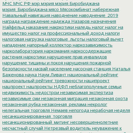
МЧС
МЧС РФ
мэр
мэрия
мэрия Биробиджана
мэрия_Биробиджана
мясо
Мясокомбинат
набережная
Навальный
навигация
наводнение
наводнение_2019
награда
награждение
надежда
Назаров
назначения
Найфельд
наказание
накркотики
наледь
налог
налог на
имущество
налог на профессиональный доход
налоги
налоговая нагрузка
налоговые_льготы
налоговый вычет
нападение
напорный коллектор
наркозависимость
нарколаборатория
наркомания
наркосодержащие
растения
наркотики
нарушение прав инвалидов
нарушение тишины и покоя
нарушения пожарной
безопасности
насвай
население
насосная станция
Наталья
Баженова
наука
Наум Ливант
национальный рейтинг
национальный рейтинг тревожности
наципроект
нацпроект
нацпроекты
НДФЛ
неблагополучные семьи
недвижимость
недострои
независимая экспертиза
независимые сми
незаконная миграция
незаконная охота
незаконная рубка
незаконная_реклама
некролог
нелегальная торговля
Немаев
непогода
нерабочая неделя
несанкционированная_торговля
несанкционированный_митинг
несовершеннолетние
несчастный случай
Нетрезвый водитель
неуважение к