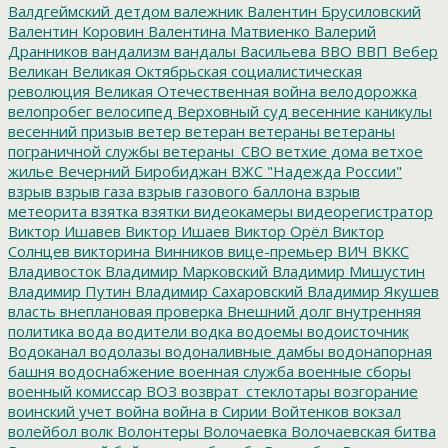
Валдгеймский детдом
валежник
Валентин Брусиловский
Валентин Коровин
Валентина Матвиенко
Валерий
Дранников
вандализм
вандалы
Васильева
ВВО
ВВП
Вебер
Великан
Великая Октябрьская социалистическая
революция
Великая Отечественная война
велодорожка
велопробег
велосипед
Верховный суд
весенние каникулы
весенний призыв
ветер
ветеран
ветераны
ветераны
пограничной службы
ветераны_СВО
ветхие дома
ветхое
жилье
Вечерний Биробиджан
ВЖС "Надежда России"
взрыв
взрыв газа
взрыв газового баллона
взрыв
метеорита
взятка
взятки
видеокамеры
видеорегистратор
Виктор Ишавев
Виктор Ишаев
Виктор Орёл
Виктор
Солнцев
викторина
Винников
вице-премьер
ВИЧ
ВККС
Владивосток
Владимир Марковский
Владимир Мишустин
Владимир Путин
Владимир Сахаровский
Владимир Якушев
власть
внеплановая проверка
Внешний долг
внутренняя
политика
вода
водители
водка
водоемы
водоисточник
Водоканал
водолазы
водоналивные дамбы
водонапорная
башня
водоснабжение
военная служба
военные сборы
военный комиссар
ВОЗ
возврат_стеклотары
возгорание
воинский учет
война
война в Сирии
Войтенков
вокзал
волейбол
волк
Волонтеры
Волочаевка
Волочаевская битва