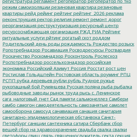
регистратура
регламент
регоператор
регоператор по тко
режим самоизоляции
резиновая квартира
резиновые
квартиры
рейд
рейинг
рейтинг
рейтинг_2026
реклама
реконструкция
ректор
религия
ремонт
ремонт дорог
реорганизация
реструктуризация
ресурсный центр
ресурсоснабжающая организация
РЖД
РИА Рейтинг
ритуальные услуги
рйтинг
рогатый скот
роддом
Родительский день
роды
рождаемость
Рождество
розыск
Ропотребнадзор
Росавиация
Росводресурсы
Росгвардия
Роскачество
Роскомнадзор
Росконтроль
Рослесхоз
Роспотребнадзор
россельхознадзор
российская
экономика
Российский Азимут
Россия
Росстат
рост цен
Ростислав Гольдштейн
Ростовская область
роуминг
РПЦ
РСПП
рубка деревьев
рубли
рубль
Рудное
ружье
рукопашный бой
Румянцева
Русская поляна
рыба
рыбалка
рыбоводные заводы
рынок труда
рысь
с. Ленинское
сага_налоговый_гнет
Сад памяти
сальмонеллез
Самбери
самбо
самогон
самодеятельность
самозанятые
самолет
самооборона
самосуд
санавиация
санация
санитария
санитарно-эпидемиологическая обстанвока
Санкт-
Петербург
санкции
сантехника
сатира
Сбербанк
сбор
вещей
сбор на здравоохранение
свадьба
свалка
свалки
светофоры
свищ
связь
священнослужитель
секта
секция