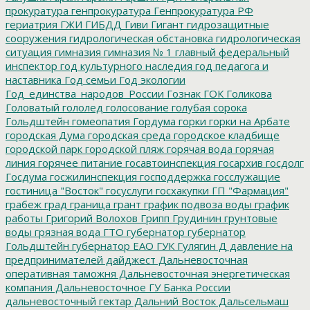
прокуратура
генпрокуратура
Генпрокуратура РФ
гериатрия
ГЖИ
ГИБДД
Гиви
Гигант
гидрозащитные
сооружения
гидрологическая обстановка
гидрологическая
ситуация
гимназия
гимназия № 1
главный федеральный
инспектор
год культурного наследия
год педагога и
наставника
Год семьи
Год экологии
Год_единства_народов_России
Гознак
ГОК
Голикова
Головатый
гололед
голосование
голубая сорока
Гольдштейн
гомеопатия
Гордума
горки
горки на Арбате
городская Дума
городская среда
городское кладбище
городской парк
городской пляж
горячая вода
горячая
линия
горячее питание
госавтоинспекция
госархив
госдолг
Госдума
госжилинспекция
господдержка
госслужащие
гостиница "Восток"
госуслуги
госхакупки
ГП "Фармация"
грабеж
град
граница
грант
график подвоза воды
график
работы
Григорий Волохов
Грипп
Грудинин
грунтовые
воды
грязная вода
ГТО
губернатор
губернатор
Гольдштейн
губернатор ЕАО
ГУК
Гулягин
Д
давление на
предпринимателей
дайджест
Дальневосточная
оперативная таможня
Дальневосточная энергетическая
компания
Дальневосточное ГУ Банка России
дальневосточный гектар
Дальний Восток
Дальсельмаш