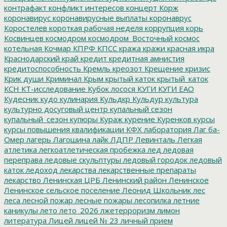
контрафакт
конфликт интересов
концерт
Корж
коронавирус
коронавирусные выплаты
коронаврус
Коростелев
короткая рабочая неделя
коррупция
корь
Косвинцев
космодром
космодром_Восточный
космос
котельная
Кочмар
КПРФ
КПСС
кража
кражи
красная икра
Краснодарский край
кредит
кредитная амнистия
кредитоспособность
Кремль
креозот
Крещение
кризис
Крик души
Криминал
Крым
крытый каток
крытый_каток
КСН
КТ-исследование
Кубок лосося
КУГИ
КУГИ ЕАО
Кудесник
кудо
кулинария
Кульдкр
Кульдур
культура
культурно досуговый центр
купальный сезон
купальный_сезон
купюры
Кураж
курение
Куренков
курсы
курсы повышения квалификации
КФХ
лаборатория
Лаг ба-
Омер
лагерь
Лагошина
лайк
ЛДПР
Левинталь
Легкая
атлетика
легкоатлетическая пробежка
лед
ледовая
переправа
ледовые скульптуры
ледовый городок
ледовый
каток
ледоход
лекарства
лекарственные препараты
лекарство
Ленинская ЦРБ
Ленинский район
Ленинское
Ленинское сельское поселение
Леонид Школьник
лес
леса
лесной пожар
лесные пожары
лесопилка
летние
каникулы
лето
лето_2026
лжетерроризм
лимон
литература
Лицей
лицей № 23
личный прием