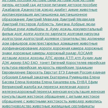
лагерь
детский сад
детское питание
детское пособие
Джабаров
Джанхотов
дзюдо
диабет
дикие животные
диспансеризация
дистанционка
дистанционное
образование
Дмитрий Меведев
Дмитрий Медведев
Дмитрий Нестеров
Доблесть_Хингана
Добрые люди
Добрые руки
довыборы_в_Думу
дождь
документальный
фильм
долг
долги
долги по зарплате
долговая нагрузка
долгострои
долгострой
долевое строительство
должники
дом офицеров
дом престарелых
домашние животные
допфинансирование
дороги
дорожная камера
дорожные
знаки
дорожные камеры
дорожный радар
ДОСААФ
дотации
доход
доходы
ДПС
дрова
ДТП
дтп
Дудин
дым
ДЭК
дюкер
ЕАО
ЕАО_тонет
Евгений Коростелев
еврейская
культура
еврейская_мудрость
еврейские традиции
Евровидение
Евросеть
Еврстат
ЕГЭ
Единая Россия
единая
субсидия
Единый заказчик
Екатерина Румянцева
Елена
Басова
Елена Князева
Елена Хахалева
ель
ЕНВД
Ефим
Вепринский
жалоба
жд переезд
железная дорога
железнодорожный переезд
женская кнсультация
женская
консультация
жестокое обращение с детьми
жестокое
обращение с животными
жестокость
живодер
живопись
животноводство
животные
жилищные сертификаты