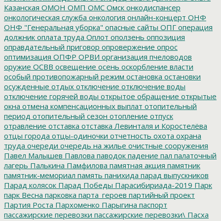
Казанская
ОМОН
ОМП
ОМС
Омск
онкодиспансер
онкологическая служба
онкология
онлайн-концерт
ОНФ
ОНФ "Генеральная уборка"
опасные сайты
ОПГ
операция
должник
оплата труда
Оплот
оползень
оппозиция
оправдательный приговор
опровержение
опрос
оптимизация
ОПФР
ОРВИ
организация пчеловодов
оружие
ОСВВ
освещение
осень
оскорбление власти
особый противопожарный режим
остановка
остановки
осужденные
отдых
отключение
отключение воды
отключение горячей воды
открытое обращение
открытые
окна
отмена компенсационных выплат
отопительный
период
отопительный сезон
отопление
отпуск
отравление
отставка
отставка Левинталя и Коростелёва
отцы города
отцы-одиночки
отчетность
охота
охрана
труда
очереди
очередь на жилье
очистные сооружения
Павел Малышев
Павлова
паводок
падение
пал
палаточный
лагерь
Палькина
Памфилова
памятная акция
памятник
памятник-мемориал
память
панихида
парад выпускников
Парад колясок
Парад Победы
Парасибириада-2019
Парк
парк Весна
парковка
парта_героев
партийный проект
Партия Роста
Пархоменко
Парыгина
паспорт
пассажирские перевозки
пассажирские перевозки\
Пасха