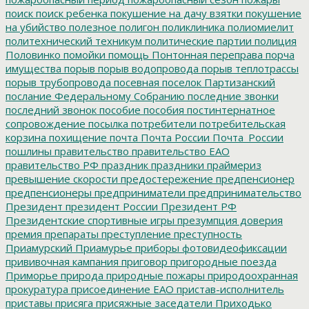
поиск
поиск ребенка
покушение на дачу взятки
покушение
на убийство
полезное
полигон
поликлиника
полиомиелит
политехнический техникум
политические партии
полиция
Половинко
помойки
помощь
Понтонная переправа
порча
имущества
порыв
порыв водопровода
порыв теплотрассы
порыв трубопровода
посевная
поселок Партизанский
послание Федеральному Собранию
последние звонки
последний звонок
пособие
пособия
постинтернатное
сопровождение
посылка
потребители
потребительская
корзина
похищение
почта
Почта России
Почта_России
пошлины
правительство
правительство ЕАО
правительство РФ
праздник
праздники
праймериз
превышение скорости
предостережение
предпенсионер
предпенсионеры
предприниматели
предпринимательство
Президент
президент России
Президент РФ
Президентские спортивные игры
презумпция доверия
премия
препараты
преступление
преступность
Приамурский
Приамурье
приборы фотовидеофиксации
прививочная кампания
приговор
пригородные поезда
Приморье
природа
природные пожары
природоохранная
прокуратура
присоединение ЕАО
пристав-исполнитель
приставы
присяга
присяжные заседатели
Приходько