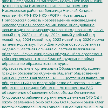
власти
неформальная занятость
нефть
Нижнеленинский
пункт пропуска
Николаевка
николаевка_памятник
Николаевская районная больница
Николай Канделя
никотин
НК РФ
НКО
НКО «РОКР»
Новая звезда
Новгородская область
нововвведение
нововведение
нововведениея
нововведения
новое_оборудование
новые люди
новые маршруты
Новый год
новый год_2021
новый год_2022
новый год_2024
новый учебный год
новый_год_2024
новый_год_2025
новый_год_2026
нормы
питания
норовирус
Нотр-Дам
ноябрь
обзор событий за
неделю
Областная больница
областная поликлиника
облздрав
Облученский район
облучье
Облэнергоремонт
Облэнергоремонт Плюс
обман
оборудование
образ
образование
образовательные курсы
образовательные_организации
Обращение
обращения
граждан
обсерватор
обучение
общепит
общественная
баня
общественная палата ЕАО
Общественная палата РФ
общественный транспорт
общество
общество "Знание"
общество инвалидов
Общество фотоискусства ЕАО
объединение
объявления
обыск
обыски
Овчинников
Огородова
ограбление
ограничение движения
ОГЭ
ОДН
ожоги
озеленение
окно
октябрь
Октябрьский район
Олег
Костюк
олимпиада
Ольга Голодец
Ольга Данилина
Ольга