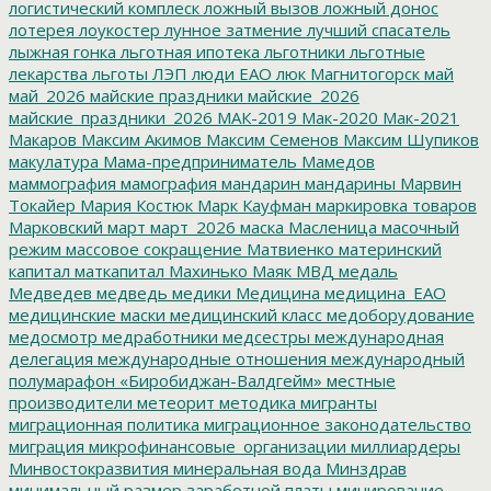
логистический комплеск
ложный вызов
ложный донос
лотерея
лоукостер
лунное затмение
лучший спасатель
лыжная гонка
льготная ипотека
льготники
льготные
лекарства
льготы
ЛЭП
люди ЕАО
люк
Магнитогорск
май
май_2026
майские праздники
майские_2026
майские_праздники_2026
МАК-2019
Мак-2020
Мак-2021
Макаров
Максим Акимов
Максим Семенов
Максим Шупиков
макулатура
Мама-предприниматель
Мамедов
маммография
мамография
мандарин
мандарины
Марвин
Токайер
Мария Костюк
Марк Кауфман
маркировка товаров
Марковский
март
март_2026
маска
Масленица
масочный
режим
массовое сокращение
Матвиенко
материнский
капитал
маткапитал
Махинько
Маяк
МВД
медаль
Медведев
медведь
медики
Медицина
медицина_ЕАО
медицинские маски
медицинский класс
медоборудование
медосмотр
медработники
медсестры
международная
делегация
международные отношения
международный
полумарафон «Биробиджан-Валдгейм»
местные
производители
метеорит
методика
мигранты
миграционная политика
миграционное законодательство
миграция
микрофинансовые_организации
миллиардеры
Минвостокразвития
минеральная вода
Минздрав
минимальный размер заработной платы
минирование