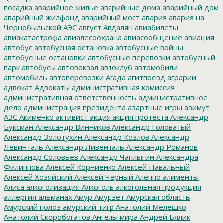
посадка
аварийное жилье
аварийные дома
аварийный дом
аварийный жилфонд
аварийный мост
авария
авария на
Чернобыльской АЭС
август
Авдалян
авиабилеты
авиакатастрофа
авиалесоохрана
авиасообщение
авиация
автобус
автобусная остановка
автобусные войны
автобусные остановки
автобусные перевозки
автобусный
парк
автобусы
автовокзал
автоклуб
автомобили
автомобиль
автоперевозки
Агада
агитпоезд
аграрии
адвокат
Адвокаты
административная комиссия
административная ответственность
административное
дело
администрация президента
азартные игры
азимут
АЗС
Акименко
активист
акция
акция протеста
Александр
Буксман
Александр Винников
Александр Головатый
Александр Золотухин
Александр Козлов
Александр
Левинталь
Александр Ливенталь
Александр Романов
Александр Соловьев
Александр Чаплыгин
Александра
Филиппова
Алексей Корниенко
Алексей Навальный
Алексей Хозяйский
Алексей Черный
Алеппо
алименты
Алиса
алкоголизация
Алкоголь
алкогольная продукция
аллергия
альманах
Амур
Амурзет
Амурская область
Амурский полоз
амурский тигр
Анатолий Мелешко
Анатолий Скоробогатов
Ангелы мира
Андрей Бялик