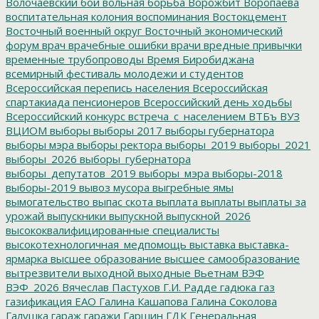
Волочаевский бой
вольная борьба
Ворожбит
Воропаева
воспитательная колония
воспоминания
Востокцемент
Восточный военный округ
Восточный экономический
форум
врач
врачебные ошибки
врачи
вредные привычки
временные трубопроводы
Время Биробиджана
всемирный фестиваль молодежи и студентов
Всероссийская перепись населения
Всероссийская
спартакиада пенсионеров
Всероссийский день ходьбы
Всероссийский конкурс
встреча_с_населением
ВТБъ
ВУЗ
ВЦИОМ
выборы
выборы 2017
выборы губернатора
выборы мэра
выборы ректора
выборы_2019
выборы_2021
выборы_2026
выборы_губернатора
выборы_депутатов_2019
выборы_мэра
выборы-2018
выборы-2019
вывоз мусора
выгребные ямы
вымогательство
выпас скота
выплата
выплаты
выплаты за
урожай
выпускники
выпускной
выпускной_2026
высококвалифицированные специалисты
высокотехнологичная_медпомощь
выставка
выставка-
ярмарка
высшее образование
высшее самообразование
вытрезвители
выходной
выходные
Вьетнам
ВЭФ
ВЭФ_2026
Вячеслав Пастухов
Г.И. Радде
гадюка
газ
газификация ЕАО
Галина Кашапова
Галина Соколова
Галушка
гараж
гаражи
Гаршин
ГДК
Генеральная