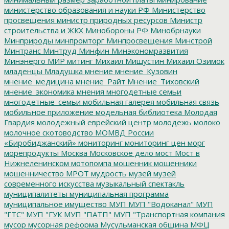
министерство образования и науки РФ
Министерство
просвещения
министр природных ресурсов
Министр
строительства и ЖКХ
Минобороны РФ
Минобрнауки
Минприроды
минпромторг
Минпросвещения
Минстрой
Минтранс
Минтруд
Минфин
Минэкономразвития
Минэнерго
МИР
митинг
Михаил Мишустин
Михаил Озимок
младенцы
Младушка
мнение
мнение_Кузовин
мнение_медицина
мнение_Райт
Мнение_Тиховский
мнение_экономика
мнения
многодетные семьи
многодетные_семьи
мобильная галерея
мобильная связь
мобильное приложение
модельная библиотека
Молодая
Гвардия
молодежный еврейский центр
молодежь
молоко
молочное скотоводство
МОМВД России
«Биробиджанский»
мониторинг
мониторинг цен
морг
морепродукты
Москва
Московское дело
мост
Мост в
Нижнеленинском
мотопомпа
мошенник
мошенники
мошенничество
МРОТ
мудрость
музей
музей
современного искусства
музыкальный спектакль
муниципалитеты
муниципальная программа
муниципальное имущество
МУП
МУП "Водоканал"
МУП
"ГТС"
МУП "ГУК
МУП "ПАТП"
МУП "Транспортная компания
мусор
мусорная реформа
Мусульманская община
МФЦ