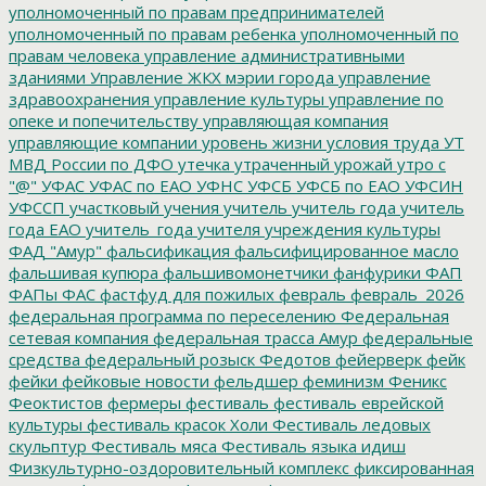
уполномоченный по правам предпринимателей
уполномоченный по правам ребенка
уполномоченный по
правам человека
управление административными
зданиями
Управление ЖКХ мэрии города
управление
здравоохранения
управление культуры
управление по
опеке и попечительству
управляющая компания
управляющие компании
уровень жизни
условия труда
УТ
МВД России по ДФО
утечка
утраченный урожай
утро с
"@"
УФАС
УФАС по ЕАО
УФНС
УФСБ
УФСБ по ЕАО
УФСИН
УФССП
участковый
учения
учитель
учитель года
учитель
года ЕАО
учитель_года
учителя
учреждения культуры
ФАД "Амур"
фальсификация
фальсифицированное масло
фальшивая купюра
фальшивомонетчики
фанфурики
ФАП
ФАПы
ФАС
фастфуд для пожилых
февраль
февраль_2026
федеральная программа по переселению
Федеральная
сетевая компания
федеральная трасса Амур
федеральные
средства
федеральный розыск
Федотов
фейерверк
фейк
фейки
фейковые новости
фельдшер
феминизм
Феникс
Феоктистов
фермеры
фестиваль
фестиваль еврейской
культуры
фестиваль красок Холи
Фестиваль ледовых
скульптур
Фестиваль мяса
Фестиваль языка идиш
Физкультурно-оздоровительный комплекс
фиксированная