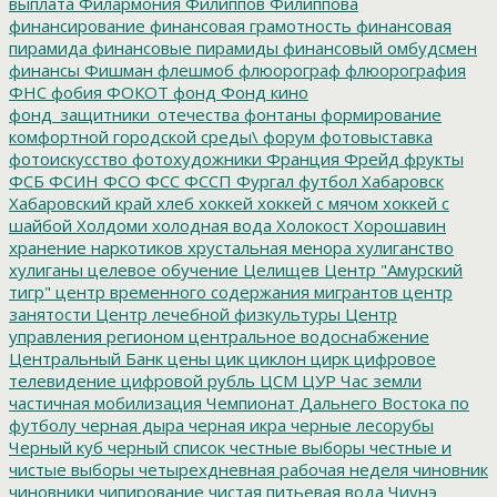
выплата
Филармония
Филиппов
Филиппова
финансирование
финансовая грамотность
финансовая
пирамида
финансовые пирамиды
финансовый омбудсмен
финансы
Фишман
флешмоб
флюорограф
флюорография
ФНС
фобия
ФОКОТ
фонд
Фонд кино
фонд_защитники_отечества
фонтаны
формирование
комфортной городской среды\
форум
фотовыставка
фотоискусство
фотохудожники
Франция
Фрейд
фрукты
ФСБ
ФСИН
ФСО
ФСС
ФССП
Фургал
футбол
Хабаровск
Хабаровский край
хлеб
хоккей
хоккей с мячом
хоккей с
шайбой
Холдоми
холодная вода
Холокост
Хорошавин
хранение наркотиков
хрустальная менора
хулиганство
хулиганы
целевое обучение
Целищев
Центр "Амурский
тигр"
центр временного содержания мигрантов
центр
занятости
Центр лечебной физкультуры
Центр
управления регионом
центральное водоснабжение
Центральный Банк
цены
цик
циклон
цирк
цифровое
телевидение
цифровой рубль
ЦСМ
ЦУР
Час земли
частичная мобилизация
Чемпионат Дальнего Востока по
футболу
черная дыра
черная икра
черные лесорубы
Черный куб
черный список
честные выборы
честные и
чистые выборы
четырехдневная рабочая неделя
чиновник
чиновники
чипирование
чистая питьевая вода
Чиунэ