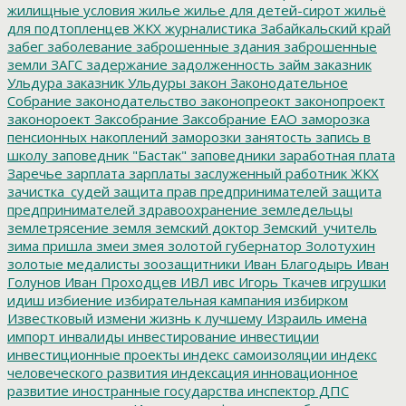
жилищные условия
жилье
жилье для детей-сирот
жильё
для подтопленцев
ЖКХ
журналистика
Забайкальский край
забег
заболевание
заброшенные здания
заброшенные
земли
ЗАГС
задержание
задолженность
займ
заказник
Ульдура
заказник Ульдуры
закон
Законодательное
Собрание
законодательство
законопреокт
законопроект
законороект
Заксобрание
Заксобрание ЕАО
заморозка
пенсионных накоплений
заморозки
занятость
запись в
школу
заповедник "Бастак"
заповедники
заработная плата
Заречье
зарплата
зарплаты
заслуженный работник ЖКХ
зачистка_судей
защита прав предпринимателей
защита
предпринимателей
здравоохранение
земледельцы
землетрясение
земля
земский доктор
Земский_учитель
зима пришла
змеи
змея
золотой губернатор
Золотухин
золотые медалисты
зоозащитники
Иван Благодырь
Иван
Голунов
Иван Проходцев
ИВЛ
ивс
Игорь Ткачев
игрушки
идиш
избиение
избирательная кампания
избирком
Известковый
измени жизнь к лучшему
Израиль
имена
импорт
инвалиды
инвестирование
инвестиции
инвестиционные проекты
индекс самоизоляции
индекс
человеческого развития
индексация
инновационное
развитие
иностранные государства
инспектор ДПС