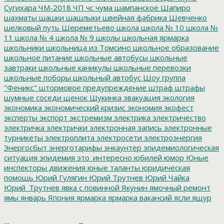
Сугихара
ЧМ-2018
ЧП
чс
чума
шампанское
Шапиро
шахматы
шашки
шашлыки
швейная фабрика
Шевченко
шелковый путь
Шереметьево
школа
школа № 10
школа №
11
школа № 4
школа № 9
школы
школьная ярмарка
школьники
школьница из Томсино
школьное образование
школьное питание
школьные автобусы
школьные
завтраки
школьные каникулы
школьные перевозки
школьные поборы
школьный автобус
Шоу группа
"Феникс"
штормовое предупреждение
штраф
штрафы
шумные соседи
щенок
Щукинка
эвакуация
экология
экономика
экономический кризис
экономия
экофест
эксперты
экспорт
экстремизм
электрика
электричество
электричка
электрички
электронная запись
электронные
турникеты
электроплита
электросети
электроэнергия
Энергосбыт
энерготарифы
энкаунтер
эпидемиологическая
ситуация
эпидемия
это_интересно
юбилей
юмор
Юные
инспекторы движения
юные таланты
юридическая
помощь
Юрий Гулягин
Юрий Трутнев
Юрий Чайка
Юрий_Трутнев
явка с повинной
Якунин
ямочный ремонт
ямы
январь
Япония
ярмарка
ярмарка вакансий
ясли
ящур