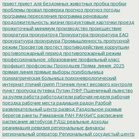
приют
приют для бездомных животных
пробка
пробки
проблемы
провал
проверка
прогноз
прогноз погоды
программа переселения
программа реновации
продолжительность жизни
продуктовые карточки
проезд
прожиточный минимум
производство
происшествие
прократура
прокуратруа
Прокуратура
прокуратура ЕАО
прокуратуура
прокураура
Промышленность
пропускной
режим
Просветов
протест
противодействие коррупции
противопожарный период
противопожарный режим
профессиональное_образование
профильный класс
профицит
профсоюзы
Проходцев
Пряма_линия_2025
прямая линия
прямые выборы
психбольница
психиатрическая больница
психоневрологический
интернат
птичий грипп
Птичник
пункт весового контроля
пункт пропуска
путевка
Путин
ПФР
Пшеничный
пьянство
за рулем
работа
работодатели
рабочая неделя
рабочая
поездка
рабочие места
радиация
радон
Разбой
развлекательный центр
развод
Раздольное
размыв
берегов
ракеты
Рамазанов
РАН
РАНХиГС
расписание
расписание автобусов
РДШ
реальные доходы
реанимация
ревизия
региональные финансы
региональный оператор
Региональный сосудистый центр