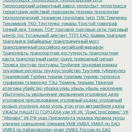
Теплоозерский цементный завод
теплосбыт
теплотрасса
территория действий
терроризм
техника
технологии
технологический_техникум
технопарк
тигр
ТИК
Тимченко
Тихомиров
ТКО
Тлустенко
товары
Толстой
томограф
тонкий лед
Тонких
ТОР
торговля
торговые сети
торговый
центр
тос
Тотальный диктант
ТПП ЕАО
травма
трагедия
трагедия в Забайкалье
трансграничный мост
трансграничный российско-китайский марафон
Транснефть
транспортная доступность
транспортная
карта
транспортный налог
траур
тревожный сигнал
Тромса
тротуар
тротуары
Трубачев
трудовая книжка
трудовые ресурсы
трудоустройство
Трутнев
туберкулез
Тукалевский
Турбин
туризм
туризмм
турнир
турпоход
турфирма
тхэквондо
ТЭЦ
Тюмень
тюрьма
Тяжелая
атлетика
убийство
уборка улиц
убыль
убыль населения
убыточность
увольнение
увольнения
уголовное дело
уголовное преследование
уголовный кодекс
уголовный
розыск
уголоное дело
уголь
угон
угон автомобиля
удача
УЖАСЫ НАШЕГО ГОРОДКА
узи
УК
УК "ДомСтроСервис"
УК
"Монарх"
УК РФ
указ Президента
укладка
Украина
укусы
уличное освещение
Улюкаев
УМВ
УМВД
УМВД по ЕАО
УМВД по Хабаровскому краю
УМВД России по ЕАО