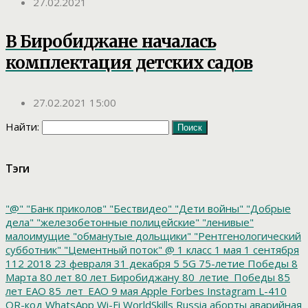
27.02.2021
В Биробиджане началась
комплектация детских садов
27.02.2021 15:00
Найти:
Тэги
"@"
"Банк приколов"
"Бествидео"
"Дети войны"
"Добрые
дела"
"железобетонные полицейские"
"ленивые"
малоимущие
"обманутые дольщики"
"Рентгенологический
субботник"
"Цементный поток"
@
1 класс
1 мая
1 сентября
112
2018
23 февраля
31 декабря
5
5G
75-летие Победы
8
Марта
80 лет
80 лет Биробиджану
80_летие_Победы
85
лет ЕАО
85_лет_ЕАО
9 мая
Apple
Forbes
Instagram
L-410
QR-код
WhatsApp
Wi-Fi
WorldSkills Russia
аборты
аварийная