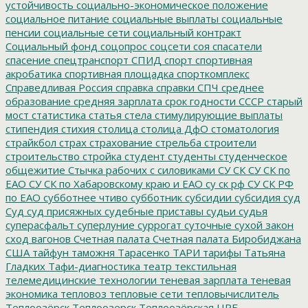
устойчивость
социально-экономическое положение
социальное питание
социальные выплаты
социальные
пенсии
социальные сети
социальный контракт
Социальный фонд
соцопрос
соцсети
соя
спасатели
спасение
спецтранспорт
СПИД
спорт
спортивная
акробатика
спортивная площадка
спорткомплекс
Справедливая Россия
справка
справки
СПЧ
среднее
образование
средняя зарплата
срок годности
СССР
старый
мост
статистика
статья
стела
стимулирующие выплаты
стипендия
стихия
столица
столица ДфО
стоматология
страйкбол
страх
страхование
стрельба
строители
строительство
стройка
студент
студенты
студенческое
общежитие
Стычка рабочих с силовиками
СУ СК
СУ СК по
ЕАО
СУ СК по Хабаровскому краю и ЕАО
су ск рф
СУ СК РФ
по ЕАО
субботнее чтиво
субботник
субсидии
субсидия
суд
Суд
суд присяжных
судебные приставы
судьи
судья
суперасфальт
суперлуние
суррогат
суточные
сухой закон
сход вагонов
Счетная палата
Счетная палата Биробиджана
США
тайфун
таможня
Тарасенко
ТАРИ
тарифы
Татьяна
Гладких
Тафи-диагностика
театр
текстильная
телемедицинские технологии
теневая зарплата
теневая
экономика
тепловоз
тепловые сети
тепловычислитель
Теплоозёрск
Теплоозерск
Теплоозёрская ЦРБ