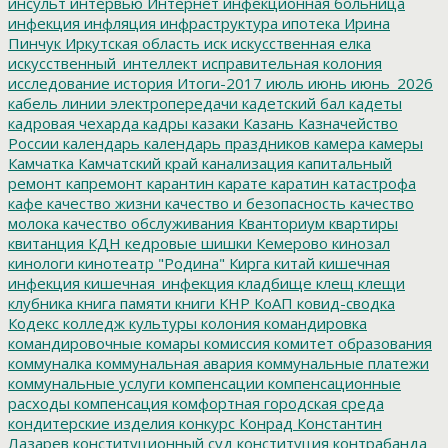
инсульт
интервью
Интернет
инфекционная больница
инфекция
инфляция
инфраструктура
ипотека
Ирина
Пинчук
Иркутская область
иск
искусственная елка
искусственный_интеллект
исправительная колония
исследование
история
Итоги-2017
июль
июнь
июнь_2026
кабель линии электропередачи
кадетский бал
кадеты
кадровая чехарда
кадры
казаки
Казань
Казначейство
России
календарь
календарь праздников
камера
камеры
Камчатка
Камчатский край
канализация
капитальный
ремонт
капремонт
карантин
карате
каратин
катастрофа
кафе
качество жизни
качество и безопасность
качество
молока
качество обслуживания
Кванториум
квартиры
квитанция
КДН
кедровые шишки
Кемерово
кинозал
кинологи
кинотеатр "Родина"
Кирга
китай
кишечная
инфекция
кишечная_инфекция
кладбище
клещ
клещи
клубника
книга памяти
книги
КНР
КоАП
ковид-сводка
Кодекс
колледж культуры
колония
командировка
командировочные
комары
комиссия
комитет образования
коммуналка
коммунальная авария
коммунальные платежи
коммунальные услуги
компенсации
компенсационные
расходы
компенсация
комфортная городская среда
кондитерские изделия
конкурс
Конрад
Константин
Лазарев
конституционный суд
конституция
контрабанда