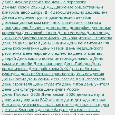
дамба
дачное расписание
дачные перевозки
дачный_сезон_2026
ДВЖД
Движение общественный
контроль
двор
Дворы
ДГК
дебош
дебошир
дедовщина
Деева
дежурные группы
дезинфекция
декабрь
декларационная компания
декларация
декларация о
доходах
дело Ельчина
демография
демогрфия
денежные
переводы
День влюбленных
День географа
День города
День Государственного флага
День защитника Отечества
день защиты детей
День Знаний
День Конституции РФ
День космонавтики
День матери
День медицинского
работника
День народного единства
день открытых
дверей
День памяти воина-интернационалиста
День
памяти и скорби
День пионерии
День Победы
День
пограничника
День работника ЖКХ
День работника
культуры
день работника транспорта
День рождения
День России
День семьи
День соседа
День спасателя
день строителя
День студента
день тигра
день учителя
день физкультурника
День флага России
День_Победы_2026
День_семьи_2026
деньги
депутат
депутаты
депутаты ЕАО
детдом
дети
детсады
детская
больница
детская музыкальная школа
детская площадка
детская_больница
детские батуты
детские выплаты
детские пособия
детские сады
детский дом
детский