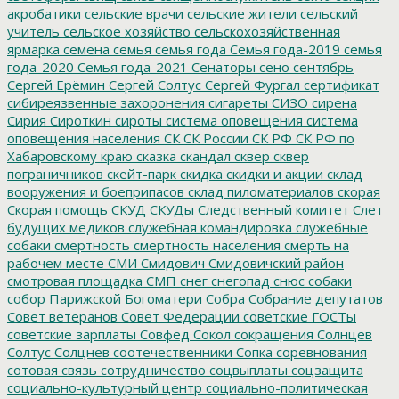
акробатики
сельские врачи
сельские жители
сельский
учитель
сельское хозяйство
сельскохозяйственная
ярмарка
семена
семья
семья года
Семья года-2019
семья
года-2020
Семья года-2021
Сенаторы
сено
сентябрь
Сергей Ерёмин
Сергей Солтус
Сергей Фургал
сертификат
сибиреязвенные захоронения
сигареты
СИЗО
сирена
Сирия
Сироткин
сироты
система оповещения
система
оповещения населения
СК
СК России
СК РФ
СК РФ по
Хабаровскому краю
сказка
скандал
сквер
сквер
пограничников
скейт-парк
скидка
скидки и акции
склад
вооружения и боеприпасов
склад пиломатериалов
скорая
Скорая помощь
СКУД
СКУДы
Следственный комитет
Слет
будущих медиков
служебная командировка
служебные
собаки
смертность
смертность населения
смерть на
рабочем месте
СМИ
Смидович
Смидовичский район
смотровая площадка
СМП
снег
снегопад
снюс
собаки
собор Парижской Богоматери
Собра
Собрание депутатов
Совет ветеранов
Совет Федерации
советские ГОСТы
советские зарплаты
Совфед
Сокол
сокращения
Солнцев
Солтус
Солцнев
соотечественники
Сопка
соревнования
сотовая связь
сотрудничество
соцвыплаты
соцзащита
социально-культурный центр
социально-политическая