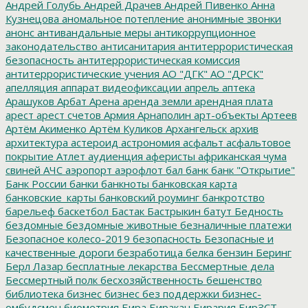
Андрей Голубь
Андрей Драчев
Андрей Пивенко
Анна
Кузнецова
аномальное потепление
анонимные звонки
анонс
антивандальные меры
антикоррупционное
законодательство
антисанитария
антитеррористическая
безопасность
антитеррористическая комиссия
антитеррористические учения
АО "ДГК"
АО "ДРСК"
апелляция
аппарат видеофиксации
апрель
аптека
Арашуков
Арбат
Арена
аренда земли
арендная плата
арест
арест счетов
Армия
Арнаполин
арт-объекты
Артеев
Артём Акименко
Артём Куликов
Архангельск
архив
архитектура
астероид
астрономия
асфальт
асфальтовое
покрытие
Атлет
аудиенция
аферисты
африканская чума
свиней
АЧС
аэропорт
аэрофлот
бал
банк
банк "Открытие"
Банк России
банки
банкноты
банковская карта
банковские_карты
банковский роуминг
банкротство
барельеф
баскетбол
Бастак
Бастрыкин
батут
Бедность
бездомные
бездомные животные
безналичные платежи
Безопасное колесо-2019
безопасность
Безопасные и
качественные дороги
безработица
белка
бензин
Беринг
Берл Лазар
бесплатные лекарства
Бессмертные дела
Бессмертный полк
бесхозяйственность
бешенство
библиотека
бизнес
бизнес без поддержки
бизнес-
омбудсмен
биометрия
Бира
Биракан
Бирария
БирЗСТ