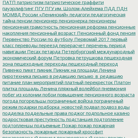
ПАТП
патриотизм
патриотическое граффити
пауэрлифтинг
ПГУ
ПГУ им. Шолом-Алейхема
ПДД
ПДН
МОМВД России «Ленинский»
педагоги
педагогическая
тайна
пенсии
пенсионер
пенсионерка
пенсионеры
пенсионная грамотность
пенсионная реформа
пенсионные
накопления
пенсионный возраст
Пенсионный фонд
пенсия
Первенство России по футболу
Первомай 2017
первый
класс
переводы
переезд
перерасчет
перечень
период
навигации
Песах
петарда
Петербургский международный
экономический форум
Петровка
петрушкова
пешеходная
зона
пешеходные переходы
пешеходный переход
Пивенко
пикет
пикник
Пикник на площади Ленина
пиротехника
письмо в редакцию
письмо_в_редакцию
питание
план мероприятий
платный перекресток
Платон
плитка
площадь Ленина
пляжный волейбол
пневмония
побег из колонии
побои
повышение пенсионного возраста
погода
погорельцы
пограничные войска
пограничный
режим
подарки
подборка_новостей
подвал
подвоз воды
подделка
поддельные права
поджог
подпольное казино
подростковая преступность
подстанция
подтопление
подтопленцы
подъемные
Пожар
пожар
пожарная
безопасность
пожарные
пожарный кроссфит
пожароопасный период
пожароопасный сезон
пожары