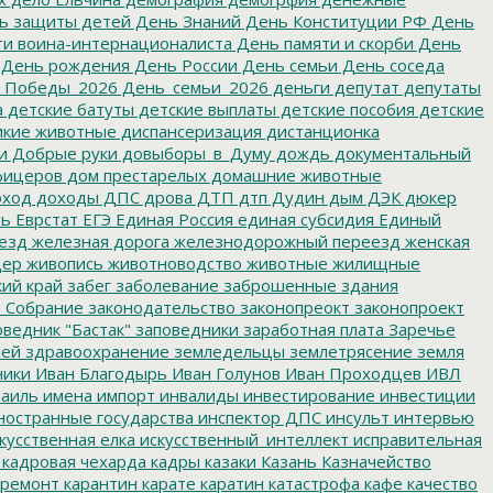
ь защиты детей
День Знаний
День Конституции РФ
День
и воина-интернационалиста
День памяти и скорби
День
День рождения
День России
День семьи
День соседа
_Победы_2026
День_семьи_2026
деньги
депутат
депутаты
а
детские батуты
детские выплаты
детские пособия
детские
кие животные
диспансеризация
дистанционка
и
Добрые руки
довыборы_в_Думу
дождь
документальный
фицеров
дом престарелых
домашние животные
ход
доходы
ДПС
дрова
ДТП
дтп
Дудин
дым
ДЭК
дюкер
ть
Еврстат
ЕГЭ
Единая Россия
единая субсидия
Единый
езд
железная дорога
железнодорожный переезд
женская
дер
живопись
животноводство
животные
жилищные
ий край
забег
заболевание
заброшенные здания
 Собрание
законодательство
законопреокт
законопроект
ведник "Бастак"
заповедники
заработная плата
Заречье
лей
здравоохранение
земледельцы
землетрясение
земля
ники
Иван Благодырь
Иван Голунов
Иван Проходцев
ИВЛ
аиль
имена
импорт
инвалиды
инвестирование
инвестиции
остранные государства
инспектор ДПС
инсульт
интервью
кусственная елка
искусственный_интеллект
исправительная
кадровая чехарда
кадры
казаки
Казань
Казначейство
ремонт
карантин
карате
каратин
катастрофа
кафе
качество