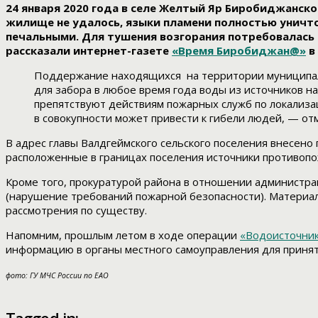
24 января 2020 года в селе Желтый Яр Биробиджанск
жилище не удалось, языки пламени полностью уничто
печальными. Для тушения возгорания потребовалась 
рассказали интернет-газете
«Время Биробиджан@»
в
Поддержание находящихся на территории муниципаль
для забора в любое время года воды из источников 
препятствуют действиям пожарных служб по локализа
в совокупности может привести к гибели людей, — от
В адрес главы Валдгеймского сельского поселения внесено
расположенные в границах поселения источники противоп
Кроме того, прокуратурой района в отношении администрац
(нарушение требований пожарной безопасности). Материа
рассмотрения по существу.
Напомним, прошлым летом в ходе операции
«Водоисточни
информацию в органы местного самоуправления для принят
фото: ГУ МЧС России по ЕАО