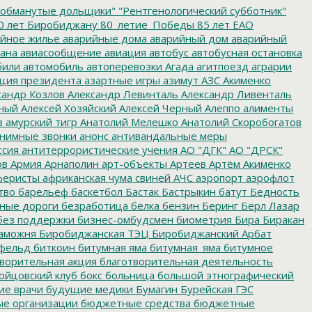
обманутые дольщики"
"Рентгенологический субботник"
0 лет Биробиджану
80_летие_Победы
85 лет ЕАО
йное жилье
аварийные дома
аварийный дом
аварийный
ана
авиасообщение
авиация
автобус
автобусная остановка
били
автомобиль
автоперевозки
Агада
агитпоезд
аграрии
ция президента
азартные игры
азимут
АЗС
Акименко
сандр Козлов
Александр Левинталь
Александр Ливенталь
ный
Алексей Хозяйский
Алексей Черный
Алеппо
алименты
з
амурский тигр
Анатолий Мелешко
Анатолий Скоробогатов
нимные звонки
анонс
антивандальные меры
ссия
антитеррористические учения
АО "ДГК"
АО "ДРСК"
ов
Армия
Арнаполин
арт-объекты
Артеев
Артём Акименко
еристы
африканская чума свиней
АЧС
аэропорт
аэрофлот
тво
барельеф
баскетбол
Бастак
Бастрыкин
батут
Бедность
нные дороги
безработица
белка
бензин
Беринг
Берл Лазар
без поддержки
бизнес-омбудсмен
биометрия
Бира
Биракан
аможня
Биробиджанская ТЭЦ
Биробиджанский Арбат
фельд
биткоин
битумная яма
битумная_яма
битумное
ворительная акция
благотворительная деятельность
ойцовский клуб
бокс
больница
большой этнографический
е врачи
будущие медики
Бумагин
Бурейская ГЭС
е организации
бюджетные средства
бюджетные