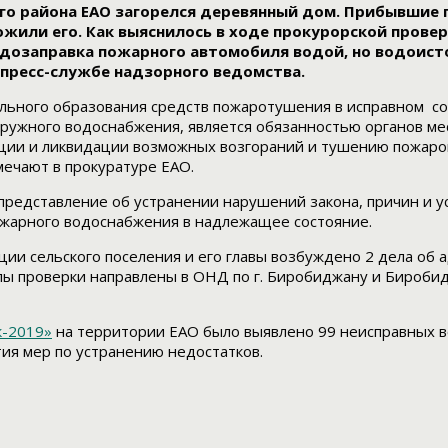
ого района ЕАО загорелся деревянный дом. Прибывшие 
жили его. Как выяснилось в ходе прокурорской провер
дозаправка пожарного автомобиля водой, но водоисто
 пресс-службе надзорного ведомства.
ного образования средств пожаротушения в исправном сос
наружного водоснабжения, является обязанностью органов 
ции и ликвидации возможных возгораний и тушению пожаров
мечают в прокуратуре ЕАО.
 представление об устранении нарушений закона, причин и у
ожарного водоснабжения в надлежащее состояние.
ии сельского поселения и его главы возбуждено 2 дела об а
лы проверки направлены в ОНД по г. Биробиджану и Бироб
к-2019»
на территории ЕАО было выявлено 99 неисправных в
ия мер по устранению недостатков.