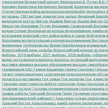
учреждения
бюджетный кредит
бюрократия
В. Путин
В.И. 
Коровин
Валентина Матвиенко
Валерий Дранников
вандал
Отечественная война
велодорожка
велопробег
велосипед
В
ветераны_СВО
ветхие дома
ветхое жилье
Вечерний Бироб
видеорегистратор
Виктор Ишавев
Виктор Ишаев
Виктор О
Мишустин
Владимир Путин
Владимир Сахаровский
Владими
водоисточник
Водоканал
водолазы
водоналивные дамбы
во
возгорание
воинский учет
война
война в Сирии
Войтенков
в
Воропаева
воспитательная колония
воспоминания
Востокц
временные трубопроводы
Время Биробиджана
всемирный 
Всероссийский день ходьбы
Всероссийский конкурс
встреч
выборы_2019
выборы_2021
выборы_2026
выборы_губерна
выпас скота
выплата
выплаты
выплаты за урожай
выпускник
выставка-ярмарка
высшее образование
высшее самообразо
газификация ЕАО
Галина Кашапова
Галина Соколова
Галушк
Гигант
гидрозащитные сооружения
гидрологическая обста
педагога и наставника
Год семьи
Год экологии
Год_единств
Гордума
горки
горки на Арбате
городская Дума
городская с
госархив
госдолг
Госдума
госжилинспекция
господдержка
г
график работы
Григорий Волохов
Грипп
Грудинин
грунтовы
предпринимателей
дайджест
Дальневосточная оперативна
Дальний Восток
Дальсельмаш
дамба
дачное расписание
да
дедовщина
Деева
дежурные группы
дезинфекция
декабрь