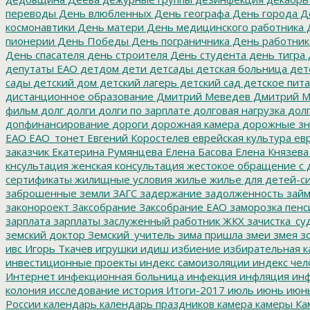
переводы
День влюбленных
День географа
День города
Де
космонавтики
День матери
День медицинского работника
Д
пионерии
День Победы
День пограничника
День работник
День спасателя
день строителя
День студента
день тигра
депутаты ЕАО
детдом
дети
детсады
детская больница
дет
сады
детский дом
детский лагерь
детский сад
детское пит
дистанционное образование
Дмитрий Меведев
Дмитрий М
фильм
долг
долги
долги по зарплате
долговая нагрузка
долг
допфинансирование
дороги
дорожная камера
дорожные зн
ЕАО
ЕАО_тонет
Евгений Коростелев
еврейская культура
евр
заказчик
Екатерина Румянцева
Елена Басова
Елена Князева
кнсультация
женская консультация
жестокое обращение с 
сертификаты
жилищные условия
жилье
жилье для детей-с
заброшенные земли
ЗАГС
задержание
задолженность
зай
законороект
Заксобрание
Заксобрание ЕАО
заморозка пенс
зарплата
зарплаты
заслуженный работник ЖКХ
зачистка_су
земский доктор
Земский_учитель
зима пришла
змеи
змея
зо
ивс
Игорь Ткачев
игрушки
идиш
избиение
избирательная к
инвестиционные проекты
индекс самоизоляции
индекс чел
Интернет
инфекционная больница
инфекция
инфляция
инф
колония
исследование
история
Итоги-2017
июль
июнь
июн
России
календарь
календарь праздников
камера
камеры
Ка