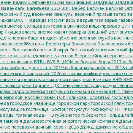
Ленин
Вадим Зингман
вакцина
вакцинация
Валдгейм
Валдгей
изм
вандалы
Васильева
ВВО
ВВП
Вебер
Великан
Великая Окт
ерховный суд
весенние каникулы
весенний призыв
ветер
ве
иджан
ВЖС "Надежда России"
взрыв
взрыв газа
взрыв газово
рёл
Виктор Солнцев
викторина
Винников
вице-премьер
ВИЧ
р Якушев
власть
внеплановая проверка
Внешний долг
внутр
донапорная башня
водоснабжение
военная служба
военные
окзал
волейбол
волк
Волонтеры
Волочаевка
Волочаевская б
емент
Восточный военный округ
Восточный экономический ф
фестиваль молодежи и студентов
Всероссийская перепись н
а_с_населением
ВТБъ
ВУЗ
ВЦИОМ
выборы
выборы 2017
выбо
тора
выборы_депутатов_2019
выборы_мэра
выборы-2018
вы
и
выпускной
выпускной_2026
высококвалифицированные спе
вание
вытрезвители
выходной
выходные
Вьетнам
ВЭФ
ВЭФ
а
гараж
гаражи
Гаршин
ГДК
Генеральная прокуратура
генпро
новка
гидрологическая ситуация
гимназия
гимназия № 1
глав
а_народов_России
Гознак
ГОК
Голикова
Головатый
гололед
г
реда
городское кладбище
городской парк
городской пляж
гор
осслужащие
гостиница "Восток"
госуслуги
госхакупки
ГП "Фар
е воды
грязная вода
ГТО
губернатор
губернатор Гольдштей
я таможня
Дальневосточная энергетическая компания
Дальне
чные перевозки
дачный_сезон_2026
ДВЖД
Движение общес
декларационная компания
декларация
декларация о дохода