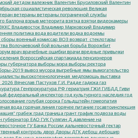
мский детдом
валежник
Валентин Брусиловский
Валентин
ябрьская социалистическая революция
Великая
теран
ветераны
ветераны пограничной службы
го баллона
взрыв метеорита
взятка
взятки
видеокамеры
ВККС
Владивосток
Владимир Марковский
Владимир
енняя политика
вода
водители
водка
водоемы
 сборы
военный комиссар
ВОЗ
возврат_стеклотары
итва
Волочаевский бой
вольная борьба
Ворожбит
орум
врач
врачебные ошибки
врачи
вредные привычки
аселения
Всероссийская спартакиада пенсионеров
ры губернатора
выборы мэра
выборы ректора
боры-2019
вывоз мусора
выгребные ямы
вымогательство
циалисты
высокотехнологичная_медпомощь
выставка
_2026
Вячеслав Пастухов
Г.И. Радде
гадюка
газ
куратура
Генпрокуратура РФ
гериатрия
ГЖИ
ГИБДД
Гиви
ный федеральный инспектор
год культурного наследия
год
олосование
голубая сорока
Гольдштейн
гомеопатия
ячая вода
горячая линия
горячее питание
госавтоинспекция
мация"
грабеж
град
граница
грант
график подвоза воды
н
губернатор ЕАО
ГУК
Гулягин
Д
давление на
восточное ГУ Банка России
дальневосточный гектар
твенный контроль
двор
Дворы
ДГК
дебош
дебошир
х
дело Ельчина
демография
демогрфия
денежные