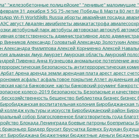
ла"
"железобетонные полицейские"
"ленивые" малоимущие
"
февраля
31 декабря
5
5G
75-летие Победы
8 Марта
80 лет
8
tsApp
Wi-Fi
WorldSkills Russia
аборты
аварийная посадка
авари
 АЭС
август
Авдалян
авиабилеты
авиакатастрофа
авиалесоохр
озки
автобусный парк
автобусы
автовокзал
автоклуб
автомо
ивная ответственность
административное дело
администра
р Винников
Александр Головатый
Александр Золотухин
Алек
ин
Александра Филиппова
Алексей Корниенко
Алексей Наваль
гия
альманах
Амур
Амурзет
Амурская область
Амурский поло
ндрей Пивенко
Анна Кузнецова
аномальное потепление
ано
террористическая безопасность
антитеррористическая коми
Арбат
Арена
аренда земли
арендная плата
арест
арест счет
трономия
асфальт
асфальтовое покрытие
Атлет
аудиенция
аф
овская карта
банковские_карты
банковский роуминг
банкротс
зопасное колесо-2019
безопасность
Безопасные и качестве
к
бесхозяйственность
бешенство
библиотека
бизнес
бизнес 
Биробиджанская воспитательная колония
Биробиджанская т
 колледж культуры и искусств
Биробиджанский район
Биро
дральный собор
Благословенное
благотворитель года
благот
тройство
Блокада Ленинграда
боевые патроны
боеприпасы
Б
к
браконьер
Бридер
брусит
брусчатка
Брянск
Будукан
будущи
ет Биробиджана
бюджетники
бюджетные деньги
бюджетны