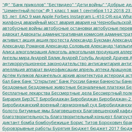
"@"
"Банк приколов"
"Бествидео"
"Дети войны"
"Добрые де
"Цементный поток"
@
1 класс
1 мая
1 сентября
112
2018
23 
85_лет_ЕАО
9 мая
Apple
Forbes
Instagram
L-410
QR-код
Wha
жилфонд
аварийный мост
авария
авария на Чернобыльской
автобусные войны
автобусные остановки
автобусные перев
адвокат
Адвокаты
административная комиссия
администрат
активист
акция
акция протеста
Александр Буксман
Александ
Александр Романов
Александр Соловьев
Александр Чаплыг
Алиса
алкоголизация
Алкоголь
алкогольная продукция
аллер
Ангелы мира
Андрей Бялик
Андрей Голубь
Андрей Драчев
А
антикоррупционное законодательство
антисанитария
анти
апелляция
аппарат видеофиксации
апрель
аптека
Арашуков
Артём Куликов
Архангельск
архив
архитектура
астероид
ас
бал
банк
банк "Открытие"
Банк России
банки
банкноты
банк
бездомные
бездомные животные
безналичные платежи
Бе
бесплатные лекарства
Бессмертные дела
Бессмертный пол
Бирария
БирЗСТ
Биробидажан
Биробиджан
Биробиджан-2
Биробиджанский военный гарнизонный суд
Биробиджанский
болото
битумные ямы
Благовещенск
Благовещенский кафе
благотворительность
благотворительный концерт
благоус
диктант
бомба
бомбоубежище
Борис Титов
Борохович
бра
буровзрывные работы
Бурятия
Бюджет
бюджет 2017
бюдж