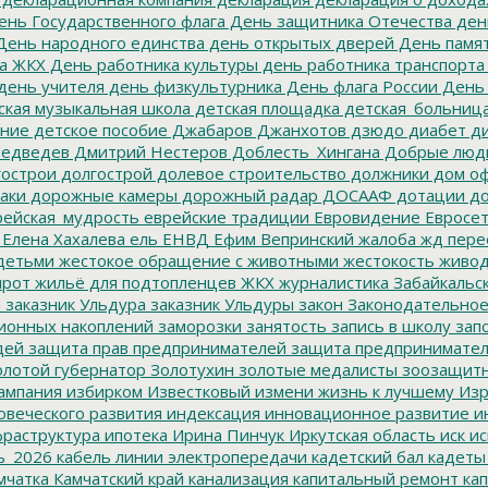
нь Государственного флага
День защитника Отечества
ден
ень народного единства
день открытых дверей
День памят
а ЖКХ
День работника культуры
день работника транспорта
день учителя
день физкультурника
День флага России
День
ская музыкальная школа
детская площадка
детская_больниц
ание
детское пособие
Джабаров
Джанхотов
дзюдо
диабет
ди
едведев
Дмитрий Нестеров
Доблесть_Хингана
Добрые люд
острои
долгострой
долевое строительство
должники
дом о
аки
дорожные камеры
дорожный радар
ДОСААФ
дотации
до
ейская_мудрость
еврейские традиции
Евровидение
Евросе
Елена Хахалева
ель
ЕНВД
Ефим Вепринский
жалоба
жд пере
детьми
жестокое обращение с животными
жестокость
живо
ирот
жильё для подтопленцев
ЖКХ
журналистика
Забайкальск
м
заказник Ульдура
заказник Ульдуры
закон
Законодательное
ионных накоплений
заморозки
занятость
запись в школу
запо
дей
защита прав предпринимателей
защита предпринимате
лотой губернатор
Золотухин
золотые медалисты
зоозащит
ампания
избирком
Известковый
измени жизнь к лучшему
Изр
овеческого развития
индексация
инновационное развитие
ин
раструктура
ипотека
Ирина Пинчук
Иркутская область
иск
ис
ь_2026
кабель линии электропередачи
кадетский бал
кадеты
мчатка
Камчатский край
канализация
капитальный ремонт
кап