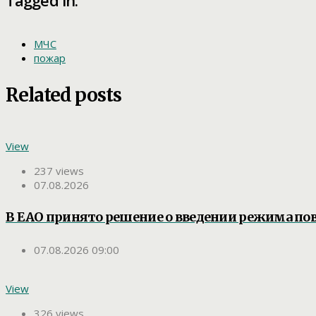
Tagged in:
МЧС
пожар
Related posts
View
237 views
07.08.2026
В ЕАО принято решение о введении режима п
07.08.2026 09:00
View
326 views