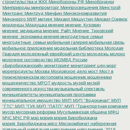
строительства и ЖКХ
Минобороны РФ
Минобрнауки
Минприроды
минпромторг
Минпросвещения
Минстрой
Минтранс
Минтруд
Минфин
Минэкономразвития
Минэнерго
МИР
митинг
Михаил Мишустин
Михаил Озимок
младенцы
Младушка
мнение
мнение_Кузовин
мнение_медицина
мнение_Райт
Мнение_Тиховский
мнение_экономика
мнения
многодетные семьи
многодетные_семьи
мобильная галерея
мобильная связь
мобильное приложение
модельная библиотека
Молодая
Гвардия
молодежный еврейский центр
молодежь
молоко
молочное скотоводство
МОМВД России
«Биробиджанский»
мониторинг
мониторинг цен
морг
морепродукты
Москва
Московское дело
мост
Мост в
Нижнеленинском
мотопомпа
мошенник
мошенники
мошенничество
МРОТ
мудрость
музей
музей
современного искусства
музыкальный спектакль
муниципалитеты
муниципальная программа
муниципальное имущество
МУП
МУП "Водоканал"
МУП
"ГТС"
МУП "ГУК
МУП "ПАТП"
МУП "Транспортная компания
мусор
мусорная реформа
Мусульманская община
МФЦ
МЧС
МЧС РФ
мэр
мэрия
мэрия Биробиджана
мэрия_Биробиджана
мясо
Мясокомбинат
набережная
Навальный
навигация
наводнение
наводнение_2019