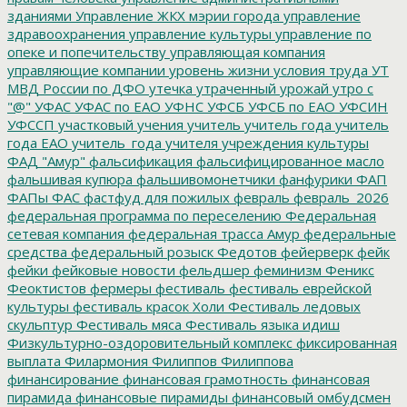
зданиями
Управление ЖКХ мэрии города
управление
здравоохранения
управление культуры
управление по
опеке и попечительству
управляющая компания
управляющие компании
уровень жизни
условия труда
УТ
МВД России по ДФО
утечка
утраченный урожай
утро с
"@"
УФАС
УФАС по ЕАО
УФНС
УФСБ
УФСБ по ЕАО
УФСИН
УФССП
участковый
учения
учитель
учитель года
учитель
года ЕАО
учитель_года
учителя
учреждения культуры
ФАД "Амур"
фальсификация
фальсифицированное масло
фальшивая купюра
фальшивомонетчики
фанфурики
ФАП
ФАПы
ФАС
фастфуд для пожилых
февраль
февраль_2026
федеральная программа по переселению
Федеральная
сетевая компания
федеральная трасса Амур
федеральные
средства
федеральный розыск
Федотов
фейерверк
фейк
фейки
фейковые новости
фельдшер
феминизм
Феникс
Феоктистов
фермеры
фестиваль
фестиваль еврейской
культуры
фестиваль красок Холи
Фестиваль ледовых
скульптур
Фестиваль мяса
Фестиваль языка идиш
Физкультурно-оздоровительный комплекс
фиксированная
выплата
Филармония
Филиппов
Филиппова
финансирование
финансовая грамотность
финансовая
пирамида
финансовые пирамиды
финансовый омбудсмен