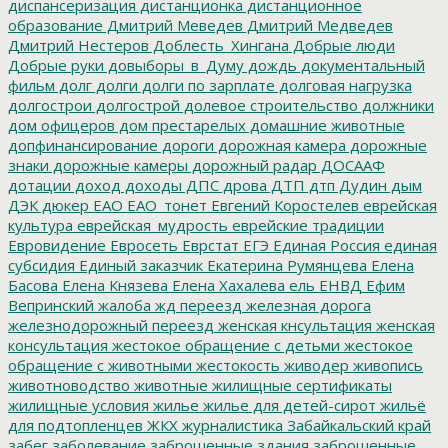
диспансеризация
дистанционка
дистанционное
образование
Дмитрий Меведев
Дмитрий Медведев
Дмитрий Нестеров
Доблесть_Хингана
Добрые люди
Добрые руки
довыборы_в_Думу
дождь
документальный
фильм
долг
долги
долги по зарплате
долговая нагрузка
долгострои
долгострой
долевое строительство
должники
дом офицеров
дом престарелых
домашние животные
допфинансирование
дороги
дорожная камера
дорожные
знаки
дорожные камеры
дорожный радар
ДОСААФ
дотации
доход
доходы
ДПС
дрова
ДТП
дтп
Дудин
дым
ДЭК
дюкер
ЕАО
ЕАО_тонет
Евгений Коростелев
еврейская
культура
еврейская_мудрость
еврейские традиции
Евровидение
Евросеть
Еврстат
ЕГЭ
Единая Россия
единая
субсидия
Единый заказчик
Екатерина Румянцева
Елена
Басова
Елена Князева
Елена Хахалева
ель
ЕНВД
Ефим
Вепринский
жалоба
жд переезд
железная дорога
железнодорожный переезд
женская кнсультация
женская
консультация
жестокое обращение с детьми
жестокое
обращение с животными
жестокость
живодер
живопись
животноводство
животные
жилищные сертификаты
жилищные условия
жилье
жилье для детей-сирот
жильё
для подтопленцев
ЖКХ
журналистика
Забайкальский край
забег
заболевание
заброшенные здания
заброшенные