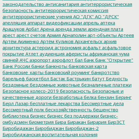
законодательство
антисанитария
антитеррористическая
безопасность
антитеррористическая комиссия
антитеррористические учения
АО "ДГК"
АО "ДРСК"
апелляция
аппарат видеофиксации
апрель
аптека
Арашуков
Арбат
Арена
аренда земли
арендная плата
арест
арест счетов
Армия
Арнаполин
арт-объекты
Артеев
Артём Акименко
Артём Куликов
Архангельск
архив
архитектура
астероид
астрономия
асфальт
асфальтовое
покрытие
Атлет
аудиенция
аферисты
африканская чума
свиней
АЧС
аэропорт
аэрофлот
бал
банк
банк "Открытие"
Банк России
банки
банкноты
банковская карта
банковские_карты
банковский роуминг
банкротство
барельеф
баскетбол
Бастак
Бастрыкин
батут
Бедность
бездомные
бездомные животные
безналичные платежи
Безопасное колесо-2019
безопасность
Безопасные и
качественные дороги
безработица
белка
бензин
Беринг
Берл Лазар
бесплатные лекарства
Бессмертные дела
Бессмертный полк
бесхозяйственность
бешенство
библиотека
бизнес
бизнес без поддержки
бизнес-
омбудсмен
биометрия
Бира
Биракан
Бирария
БирЗСТ
Биробидажан
Биробиджан
Биробиджан-2
Биробиджанская воспитательная колония