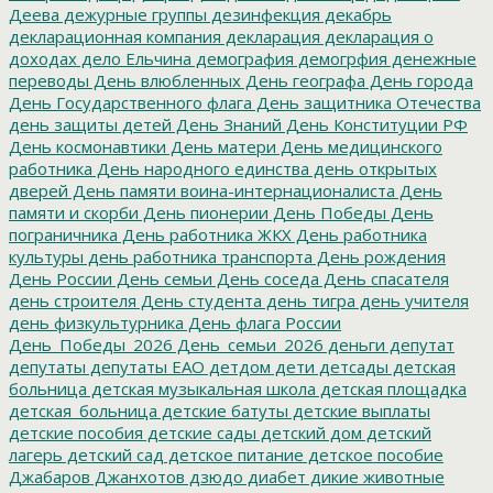
Деева
дежурные группы
дезинфекция
декабрь
декларационная компания
декларация
декларация о
доходах
дело Ельчина
демография
демогрфия
денежные
переводы
День влюбленных
День географа
День города
День Государственного флага
День защитника Отечества
день защиты детей
День Знаний
День Конституции РФ
День космонавтики
День матери
День медицинского
работника
День народного единства
день открытых
дверей
День памяти воина-интернационалиста
День
памяти и скорби
День пионерии
День Победы
День
пограничника
День работника ЖКХ
День работника
культуры
день работника транспорта
День рождения
День России
День семьи
День соседа
День спасателя
день строителя
День студента
день тигра
день учителя
день физкультурника
День флага России
День_Победы_2026
День_семьи_2026
деньги
депутат
депутаты
депутаты ЕАО
детдом
дети
детсады
детская
больница
детская музыкальная школа
детская площадка
детская_больница
детские батуты
детские выплаты
детские пособия
детские сады
детский дом
детский
лагерь
детский сад
детское питание
детское пособие
Джабаров
Джанхотов
дзюдо
диабет
дикие животные