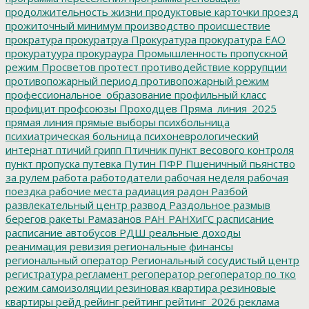
продолжительность жизни
продуктовые карточки
проезд
прожиточный минимум
производство
происшествие
прократура
прокуратруа
Прокуратура
прокуратура ЕАО
прокуратуура
прокураура
Промышленность
пропускной
режим
Просветов
протест
противодействие коррупции
противопожарный период
противопожарный режим
профессиональное_образование
профильный класс
профицит
профсоюзы
Проходцев
Пряма_линия_2025
прямая линия
прямые выборы
психбольница
психиатрическая больница
психоневрологический
интернат
птичий грипп
Птичник
пункт весового контроля
пункт пропуска
путевка
Путин
ПФР
Пшеничный
пьянство
за рулем
работа
работодатели
рабочая неделя
рабочая
поездка
рабочие места
радиация
радон
Разбой
развлекательный центр
развод
Раздольное
размыв
берегов
ракеты
Рамазанов
РАН
РАНХиГС
расписание
расписание автобусов
РДШ
реальные доходы
реанимация
ревизия
региональные финансы
региональный оператор
Региональный сосудистый центр
регистратура
регламент
регоператор
регоператор по тко
режим самоизоляции
резиновая квартира
резиновые
квартиры
рейд
рейинг
рейтинг
рейтинг_2026
реклама