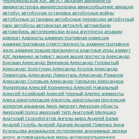
Чернобыльской АЭС
август
Авдалян
авиабилеты
авиакатастрофа
авиалесоохрана
авиасообщение
авиация
автобус
автобусная остановка
автобусные войны
автобусные остановки
автобусные перевозки
автобусный
парк
автобусы
автовокзал
автоклуб
автомобили
автомобиль
автоперевозки
Агада
агитпоезд
аграрии
адвокат
Адвокаты
административная комиссия
административная ответственность
административное
дело
администрация президента
азартные игры
азимут
АЗС
Акименко
активист
акция
акция протеста
Александр
Буксман
Александр Винников
Александр Головатый
Александр Золотухин
Александр Козлов
Александр
Левинталь
Александр Ливенталь
Александр Романов
Александр Соловьев
Александр Чаплыгин
Александра
Филиппова
Алексей Корниенко
Алексей Навальный
Алексей Хозяйский
Алексей Черный
Алеппо
алименты
Алиса
алкоголизация
Алкоголь
алкогольная продукция
аллергия
альманах
Амур
Амурзет
Амурская область
Амурский полоз
амурский тигр
Анатолий Мелешко
Анатолий Скоробогатов
Ангелы мира
Андрей Бялик
Андрей Голубь
Андрей Драчев
Андрей Пивенко
Анна
Кузнецова
аномальное потепление
анонимные звонки
анонс
антивандальные меры
антикоррупционное