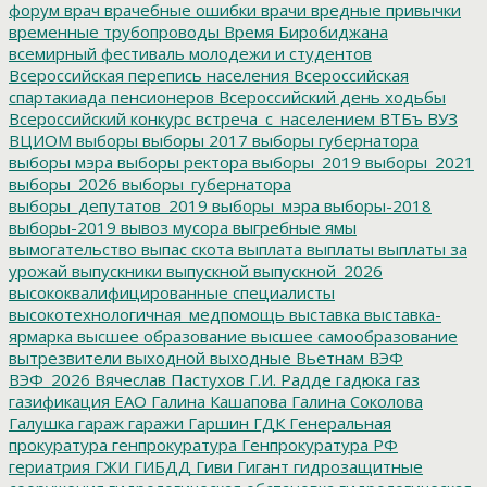
форум
врач
врачебные ошибки
врачи
вредные привычки
временные трубопроводы
Время Биробиджана
всемирный фестиваль молодежи и студентов
Всероссийская перепись населения
Всероссийская
спартакиада пенсионеров
Всероссийский день ходьбы
Всероссийский конкурс
встреча_с_населением
ВТБъ
ВУЗ
ВЦИОМ
выборы
выборы 2017
выборы губернатора
выборы мэра
выборы ректора
выборы_2019
выборы_2021
выборы_2026
выборы_губернатора
выборы_депутатов_2019
выборы_мэра
выборы-2018
выборы-2019
вывоз мусора
выгребные ямы
вымогательство
выпас скота
выплата
выплаты
выплаты за
урожай
выпускники
выпускной
выпускной_2026
высококвалифицированные специалисты
высокотехнологичная_медпомощь
выставка
выставка-
ярмарка
высшее образование
высшее самообразование
вытрезвители
выходной
выходные
Вьетнам
ВЭФ
ВЭФ_2026
Вячеслав Пастухов
Г.И. Радде
гадюка
газ
газификация ЕАО
Галина Кашапова
Галина Соколова
Галушка
гараж
гаражи
Гаршин
ГДК
Генеральная
прокуратура
генпрокуратура
Генпрокуратура РФ
гериатрия
ГЖИ
ГИБДД
Гиви
Гигант
гидрозащитные