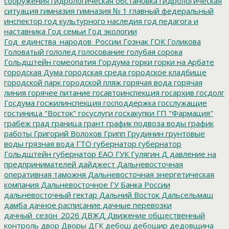
сооружения
гидрологическая обстановка
гидрологическая
ситуация
гимназия
гимназия № 1
главный федеральный
инспектор
год культурного наследия
год педагога и
наставника
Год семьи
Год экологии
Год_единства_народов_России
Гознак
ГОК
Голикова
Головатый
гололед
голосование
голубая сорока
Гольдштейн
гомеопатия
Гордума
горки
горки на Арбате
городская Дума
городская среда
городское кладбище
городской парк
городской пляж
горячая вода
горячая
линия
горячее питание
госавтоинспекция
госархив
госдолг
Госдума
госжилинспекция
господдержка
госслужащие
гостиница "Восток"
госуслуги
госхакупки
ГП "Фармация"
грабеж
град
граница
грант
график подвоза воды
график
работы
Григорий Волохов
Грипп
Грудинин
грунтовые
воды
грязная вода
ГТО
губернатор
губернатор
Гольдштейн
губернатор ЕАО
ГУК
Гулягин
Д
давление на
предпринимателей
дайджест
Дальневосточная
оперативная таможня
Дальневосточная энергетическая
компания
Дальневосточное ГУ Банка России
дальневосточный гектар
Дальний Восток
Дальсельмаш
дамба
дачное расписание
дачные перевозки
дачный_сезон_2026
ДВЖД
Движение общественный
контроль
двор
Дворы
ДГК
дебош
дебошир
дедовщина