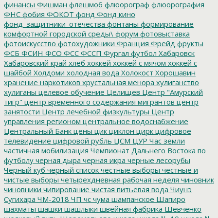
финансы
Фишман
флешмоб
флюорограф
флюорография
ФНС
фобия
ФОКОТ
фонд
Фонд кино
фонд_защитники_отечества
фонтаны
формирование
комфортной городской среды\
форум
фотовыставка
фотоискусство
фотохудожники
Франция
Фрейд
фрукты
ФСБ
ФСИН
ФСО
ФСС
ФССП
Фургал
футбол
Хабаровск
Хабаровский край
хлеб
хоккей
хоккей с мячом
хоккей с
шайбой
Холдоми
холодная вода
Холокост
Хорошавин
хранение наркотиков
хрустальная менора
хулиганство
хулиганы
целевое обучение
Целищев
Центр "Амурский
тигр"
центр временного содержания мигрантов
центр
занятости
Центр лечебной физкультуры
Центр
управления регионом
центральное водоснабжение
Центральный Банк
цены
цик
циклон
цирк
цифровое
телевидение
цифровой рубль
ЦСМ
ЦУР
Час земли
частичная мобилизация
Чемпионат Дальнего Востока по
футболу
черная дыра
черная икра
черные лесорубы
Черный куб
черный список
честные выборы
честные и
чистые выборы
четырехдневная рабочая неделя
чиновник
чиновники
чипирование
чистая питьевая вода
Чиунэ
Сугихара
ЧМ-2018
ЧП
чс
чума
шампанское
Шапиро
шахматы
шашки
шашлыки
швейная фабрика
Шевченко