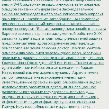
земли
ЗАГС
задержание
задолженность
займ
заказник
Ульдура
заказник Ульдуры
закон
Законодательное
Собрание
законодательство
законопреокт
законопроект
законороект
Заксобрание
Заксобрание ЕАО
заморозка
пенсионных накоплений
заморозки
занятость
запись в
школу
заповедник "Бастак"
заповедники
заработная плата
Заречье
зарплата
зарплаты
заслуженный работник ЖКХ
зачистка_судей
защита прав предпринимателей
защита
предпринимателей
здравоохранение
земледельцы
землетрясение
земля
земский доктор
Земский_учитель
зима пришла
змеи
змея
золотой губернатор
Золотухин
золотые медалисты
зоозащитники
Иван Благодырь
Иван
Голунов
Иван Проходцев
ИВЛ
ивс
Игорь Ткачев
игрушки
идиш
избиение
избирательная кампания
избирком
Известковый
измени жизнь к лучшему
Израиль
имена
импорт
инвалиды
инвестирование
инвестиции
инвестиционные проекты
индекс самоизоляции
индекс
человеческого развития
индексация
инновационное
развитие
иностранные государства
инспектор ДПС
инсульт
интервью
Интернет
инфекционная больница
инфекция
инфляция
инфраструктура
ипотека
Ирина
Пинчук
Иркутская область
иск
искусственная елка