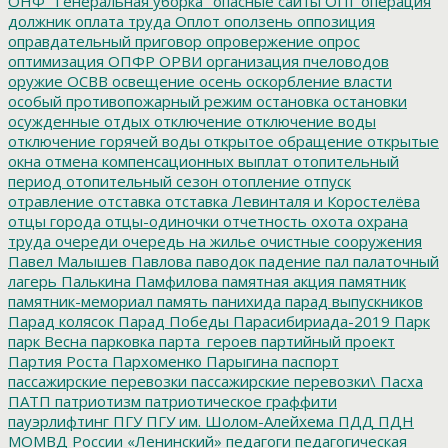
ОНФ "Генеральная уборка"
опасные сайты
ОПГ
операция
должник
оплата труда
Оплот
оползень
оппозиция
оправдательный приговор
опровержение
опрос
оптимизация
ОПФР
ОРВИ
организация пчеловодов
оружие
ОСВВ
освещение
осень
оскорбление власти
особый противопожарный режим
остановка
остановки
осужденные
отдых
отключение
отключение воды
отключение горячей воды
открытое обращение
открытые
окна
отмена компенсационных выплат
отопительный
период
отопительный сезон
отопление
отпуск
отравление
отставка
отставка Левинталя и Коростелёва
отцы города
отцы-одиночки
отчетность
охота
охрана
труда
очереди
очередь на жилье
очистные сооружения
Павел Малышев
Павлова
паводок
падение
пал
палаточный
лагерь
Палькина
Памфилова
памятная акция
памятник
памятник-мемориал
память
панихида
парад выпускников
Парад колясок
Парад Победы
Парасибириада-2019
Парк
парк Весна
парковка
парта_героев
партийный проект
Партия Роста
Пархоменко
Парыгина
паспорт
пассажирские перевозки
пассажирские перевозки\
Пасха
ПАТП
патриотизм
патриотическое граффити
пауэрлифтинг
ПГУ
ПГУ им. Шолом-Алейхема
ПДД
ПДН
МОМВД России «Ленинский»
педагоги
педагогическая