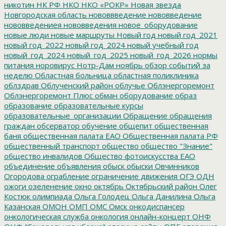
никотин
НК РФ
НКО
НКО «РОКР»
Новая звезда
Новгородская область
нововвведение
нововведение
нововведениея
нововведения
новое_оборудование
новые люди
новые маршруты
Новый год
новый год_2021
новый год_2022
новый год_2024
новый учебный год
новый_год_2024
новый_год_2025
новый_год_2026
нормы
питания
норовирус
Нотр-Дам
ноябрь
обзор событий за
неделю
Областная больница
областная поликлиника
облздрав
Облученский район
облучье
Облэнергоремонт
Облэнергоремонт Плюс
обман
оборудование
образ
образование
образовательные курсы
образовательные_организации
Обращение
обращения
граждан
обсерватор
обучение
общепит
общественная
баня
общественная палата ЕАО
Общественная палата РФ
общественный транспорт
общество
общество "Знание"
общество инвалидов
Общество фотоискусства ЕАО
объединение
объявления
обыск
обыски
Овчинников
Огородова
ограбление
ограничение движения
ОГЭ
ОДН
ожоги
озеленение
окно
октябрь
Октябрьский район
Олег
Костюк
олимпиада
Ольга Голодец
Ольга Данилина
Ольга
Казанская
ОМОН
ОМП
ОМС
Омск
онкодиспансер
онкологическая служба
онкология
онлайн-концерт
ОНФ