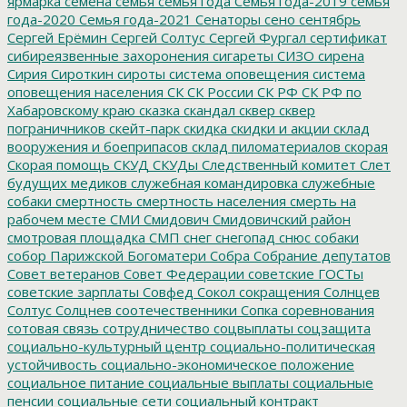
ярмарка
семена
семья
семья года
Семья года-2019
семья
года-2020
Семья года-2021
Сенаторы
сено
сентябрь
Сергей Ерёмин
Сергей Солтус
Сергей Фургал
сертификат
сибиреязвенные захоронения
сигареты
СИЗО
сирена
Сирия
Сироткин
сироты
система оповещения
система
оповещения населения
СК
СК России
СК РФ
СК РФ по
Хабаровскому краю
сказка
скандал
сквер
сквер
пограничников
скейт-парк
скидка
скидки и акции
склад
вооружения и боеприпасов
склад пиломатериалов
скорая
Скорая помощь
СКУД
СКУДы
Следственный комитет
Слет
будущих медиков
служебная командировка
служебные
собаки
смертность
смертность населения
смерть на
рабочем месте
СМИ
Смидович
Смидовичский район
смотровая площадка
СМП
снег
снегопад
снюс
собаки
собор Парижской Богоматери
Собра
Собрание депутатов
Совет ветеранов
Совет Федерации
советские ГОСТы
советские зарплаты
Совфед
Сокол
сокращения
Солнцев
Солтус
Солцнев
соотечественники
Сопка
соревнования
сотовая связь
сотрудничество
соцвыплаты
соцзащита
социально-культурный центр
социально-политическая
устойчивость
социально-экономическое положение
социальное питание
социальные выплаты
социальные
пенсии
социальные сети
социальный контракт