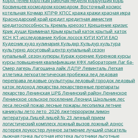
Коростелев
короткая рабочая неделя
коррупция
корь
Косвинцев
космодром
космодром_Восточный
космос
котельная
Кочмар
КПРФ
КПСС
кража
кражи
красная икра
Краснодарский край
кредит
кредитная амнистия
кредитоспособность
Кремль
креозот
Крещение
кризис
Крик души
Криминал
Крым
крытый каток
крытый_каток
КСН
КТ-исследование
Кубок лосося
КУГИ
КУГИ ЕАО
Кудесник
кудо
кулинария
Кульдкр
Кульдур
культура
культурно досуговый центр
купальный сезон
купальный_сезон
купюры
Кураж
курение
Куренков
курсы
курсы повышения квалификации
КФХ
лаборатория
Лаг ба-
Омер
лагерь
Лагошина
лайк
ЛДПР
Левинталь
Легкая
атлетика
легкоатлетическая пробежка
лед
ледовая
переправа
ледовые скульптуры
ледовый городок
ледовый
каток
ледоход
лекарства
лекарственные препараты
лекарство
Ленинская ЦРБ
Ленинский район
Ленинское
Ленинское сельское поселение
Леонид Школьник
лес
леса
лесной пожар
лесные пожары
лесопилка
летние
каникулы
лето
лето_2026
лжетерроризм
лимон
литература
Лицей
лицей № 23
личный прием
логистический комплеск
ложный вызов
ложный донос
лотерея
лоукостер
лунное затмение
лучший спасатель
лыжная гонка
льготная ипотека
льготники
льготные