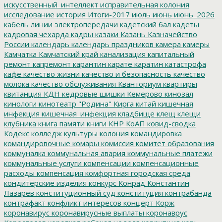
искусственный_интеллект
исправительная колония
исследование
история
Итоги-2017
июль
июнь
июнь_2026
кабель линии электропередачи
кадетский бал
кадеты
кадровая чехарда
кадры
казаки
Казань
Казначейство
России
календарь
календарь праздников
камера
камеры
Камчатка
Камчатский край
канализация
капитальный
ремонт
капремонт
карантин
карате
каратин
катастрофа
кафе
качество жизни
качество и безопасность
качество
молока
качество обслуживания
Кванториум
квартиры
квитанция
КДН
кедровые шишки
Кемерово
кинозал
кинологи
кинотеатр "Родина"
Кирга
китай
кишечная
инфекция
кишечная_инфекция
кладбище
клещ
клещи
клубника
книга памяти
книги
КНР
КоАП
ковид-сводка
Кодекс
колледж культуры
колония
командировка
командировочные
комары
комиссия
комитет образования
коммуналка
коммунальная авария
коммунальные платежи
коммунальные услуги
компенсации
компенсационные
расходы
компенсация
комфортная городская среда
кондитерские изделия
конкурс
Конрад
Константин
Лазарев
конституционный суд
конституция
контрабанда
контрафакт
конфликт интересов
концерт
Корж
коронавирус
коронавирусные выплаты
коронаврус