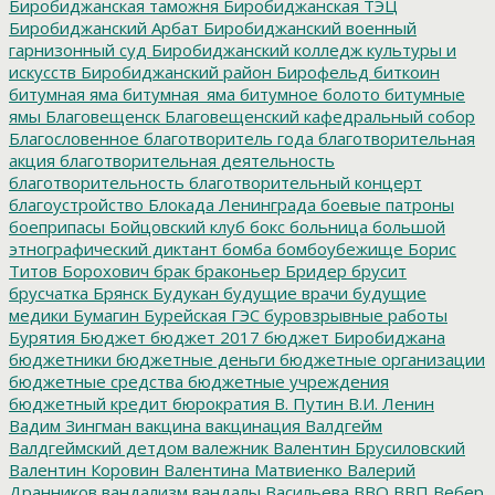
Биробиджанская таможня
Биробиджанская ТЭЦ
Биробиджанский Арбат
Биробиджанский военный
гарнизонный суд
Биробиджанский колледж культуры и
искусств
Биробиджанский район
Бирофельд
биткоин
битумная яма
битумная_яма
битумное болото
битумные
ямы
Благовещенск
Благовещенский кафедральный собор
Благословенное
благотворитель года
благотворительная
акция
благотворительная деятельность
благотворительность
благотворительный концерт
благоустройство
Блокада Ленинграда
боевые патроны
боеприпасы
Бойцовский клуб
бокс
больница
большой
этнографический диктант
бомба
бомбоубежище
Борис
Титов
Борохович
брак
браконьер
Бридер
брусит
брусчатка
Брянск
Будукан
будущие врачи
будущие
медики
Бумагин
Бурейская ГЭС
буровзрывные работы
Бурятия
Бюджет
бюджет 2017
бюджет Биробиджана
бюджетники
бюджетные деньги
бюджетные организации
бюджетные средства
бюджетные учреждения
бюджетный кредит
бюрократия
В. Путин
В.И. Ленин
Вадим Зингман
вакцина
вакцинация
Валдгейм
Валдгеймский детдом
валежник
Валентин Брусиловский
Валентин Коровин
Валентина Матвиенко
Валерий
Дранников
вандализм
вандалы
Васильева
ВВО
ВВП
Вебер