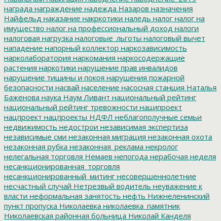
награда
награждение
надежда
Назаров
назначения
Найфельд
наказание
накркотики
наледь
налог
налог на
имущество
налог на профессиональный доход
налоги
налоговая нагрузка
налоговые_льготы
налоговый вычет
нападение
напорный коллектор
наркозависимость
нарколаборатория
наркомания
наркосодержащие
растения
наркотики
нарушение прав инвалидов
нарушение тишины и покоя
нарушения пожарной
безопасности
насвай
население
насосная станция
Наталья
Баженова
наука
Наум Ливант
национальный рейтинг
национальный рейтинг тревожности
наципроект
нацпроект
нацпроекты
НДФЛ
неблагополучные семьи
недвижимость
недострои
независимая экспертиза
независимые сми
незаконная миграция
незаконная охота
незаконная рубка
незаконная_реклама
некролог
нелегальная торговля
Немаев
непогода
нерабочая неделя
несанкционированная_торговля
несанкционированный_митинг
несовершеннолетние
несчастный случай
Нетрезвый водитель
неуважение к
власти
неформальная занятость
нефть
Нижнеленинский
пункт пропуска
Николаевка
николаевка_памятник
Николаевская районная больница
Николай Канделя