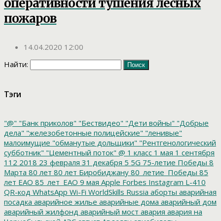
оперативности тушения лесных
пожаров
14.04.2020 12:00
Найти:
Тэги
"@"
"Банк приколов"
"Бествидео"
"Дети войны"
"Добрые
дела"
"железобетонные полицейские"
"ленивые"
малоимущие
"обманутые дольщики"
"Рентгенологический
субботник"
"Цементный поток"
@
1 класс
1 мая
1 сентября
112
2018
23 февраля
31 декабря
5
5G
75-летие Победы
8
Марта
80 лет
80 лет Биробиджану
80_летие_Победы
85
лет ЕАО
85_лет_ЕАО
9 мая
Apple
Forbes
Instagram
L-410
QR-код
WhatsApp
Wi-Fi
WorldSkills Russia
аборты
аварийная
посадка
аварийное жилье
аварийные дома
аварийный дом
аварийный жилфонд
аварийный мост
авария
авария на