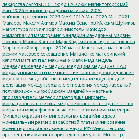
лекарства
льготы
ЛЭП
люди ЕАО
люк
Магнитогорск
май
май_2026
майские праздники
майские_2026
майские_праздники_2026
МАК-2019
Мак-2020
Мак-2021
Макаров
Максим Акимов
Максим Семенов
Максим Шупиков
макулатура
Мама-предприниматель
Мамедов
маммография
мамография
мандарин
мандарины
Марвин
Токайер
Мария Костюк
Марк Кауфман
маркировка товаров
Марковский
март
март_2026
маска
Масленица
масочный
режим
массовое сокращение
Матвиенко
материнский
капитал
маткапитал
Махинько
Маяк
МВД
медаль
Медведев
медведь
медики
Медицина
медицина_ЕАО
медицинские маски
медицинский класс
медоборудование
медосмотр
медработники
медсестры
международная
делегация
международные отношения
международный
полумарафон «Биробиджан-Валдгейм»
местные
производители
метеорит
методика
мигранты
миграционная политика
миграционное законодательство
миграция
микрофинансовые_организации
миллиардеры
Минвостокразвития
минеральная вода
Минздрав
минимальный размер заработной платы
минирование
министерство образования и науки РФ
Министерство
просвещения
министр природных ресурсов
Министр