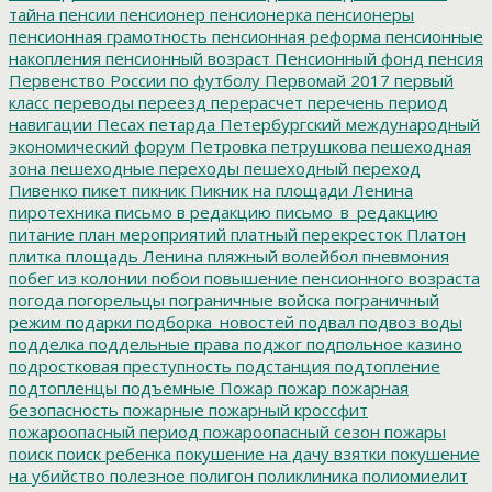
тайна
пенсии
пенсионер
пенсионерка
пенсионеры
пенсионная грамотность
пенсионная реформа
пенсионные
накопления
пенсионный возраст
Пенсионный фонд
пенсия
Первенство России по футболу
Первомай 2017
первый
класс
переводы
переезд
перерасчет
перечень
период
навигации
Песах
петарда
Петербургский международный
экономический форум
Петровка
петрушкова
пешеходная
зона
пешеходные переходы
пешеходный переход
Пивенко
пикет
пикник
Пикник на площади Ленина
пиротехника
письмо в редакцию
письмо_в_редакцию
питание
план мероприятий
платный перекресток
Платон
плитка
площадь Ленина
пляжный волейбол
пневмония
побег из колонии
побои
повышение пенсионного возраста
погода
погорельцы
пограничные войска
пограничный
режим
подарки
подборка_новостей
подвал
подвоз воды
подделка
поддельные права
поджог
подпольное казино
подростковая преступность
подстанция
подтопление
подтопленцы
подъемные
Пожар
пожар
пожарная
безопасность
пожарные
пожарный кроссфит
пожароопасный период
пожароопасный сезон
пожары
поиск
поиск ребенка
покушение на дачу взятки
покушение
на убийство
полезное
полигон
поликлиника
полиомиелит