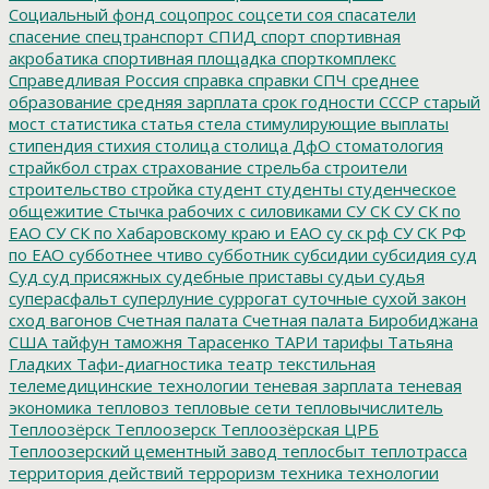
Социальный фонд
соцопрос
соцсети
соя
спасатели
спасение
спецтранспорт
СПИД
спорт
спортивная
акробатика
спортивная площадка
спорткомплекс
Справедливая Россия
справка
справки
СПЧ
среднее
образование
средняя зарплата
срок годности
СССР
старый
мост
статистика
статья
стела
стимулирующие выплаты
стипендия
стихия
столица
столица ДфО
стоматология
страйкбол
страх
страхование
стрельба
строители
строительство
стройка
студент
студенты
студенческое
общежитие
Стычка рабочих с силовиками
СУ СК
СУ СК по
ЕАО
СУ СК по Хабаровскому краю и ЕАО
су ск рф
СУ СК РФ
по ЕАО
субботнее чтиво
субботник
субсидии
субсидия
суд
Суд
суд присяжных
судебные приставы
судьи
судья
суперасфальт
суперлуние
суррогат
суточные
сухой закон
сход вагонов
Счетная палата
Счетная палата Биробиджана
США
тайфун
таможня
Тарасенко
ТАРИ
тарифы
Татьяна
Гладких
Тафи-диагностика
театр
текстильная
телемедицинские технологии
теневая зарплата
теневая
экономика
тепловоз
тепловые сети
тепловычислитель
Теплоозёрск
Теплоозерск
Теплоозёрская ЦРБ
Теплоозерский цементный завод
теплосбыт
теплотрасса
территория действий
терроризм
техника
технологии