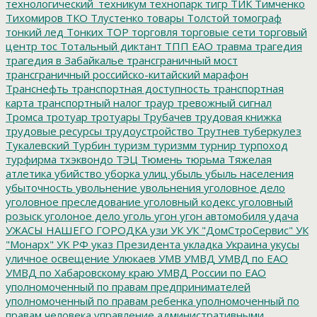
технологический_техникум
технопарк
тигр
ТИК
Тимченко
Тихомиров
ТКО
Тлустенко
товары
Толстой
томограф
тонкий лед
Тонких
ТОР
торговля
торговые сети
торговый
центр
тос
Тотальный диктант
ТПП ЕАО
травма
трагедия
трагедия в Забайкалье
трансграничный мост
трансграничный российско-китайский марафон
Транснефть
транспортная доступность
транспортная
карта
транспортный налог
траур
тревожный сигнал
Тромса
тротуар
тротуары
Трубачев
трудовая книжка
трудовые ресурсы
трудоустройство
Трутнев
туберкулез
Тукалевский
Турбин
туризм
туризмм
турнир
турпоход
турфирма
тхэквондо
ТЭЦ
Тюмень
тюрьма
Тяжелая
атлетика
убийство
уборка улиц
убыль
убыль населения
убыточность
увольнение
увольнения
уголовное дело
уголовное преследование
уголовный кодекс
уголовный
розыск
уголоное дело
уголь
угон
угон автомобиля
удача
УЖАСЫ НАШЕГО ГОРОДКА
узи
УК
УК "ДомСтроСервис"
УК
"Монарх"
УК РФ
указ Президента
укладка
Украина
укусы
уличное освещение
Улюкаев
УМВ
УМВД
УМВД по ЕАО
УМВД по Хабаровскому краю
УМВД России по ЕАО
уполномоченный по правам предпринимателей
уполномоченный по правам ребенка
уполномоченный по
правам человека
управление административными