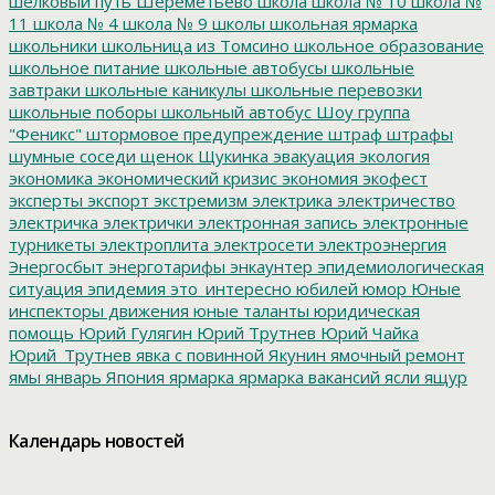
шелковый путь
Шереметьево
школа
школа № 10
школа №
11
школа № 4
школа № 9
школы
школьная ярмарка
школьники
школьница из Томсино
школьное образование
школьное питание
школьные автобусы
школьные
завтраки
школьные каникулы
школьные перевозки
школьные поборы
школьный автобус
Шоу группа
"Феникс"
штормовое предупреждение
штраф
штрафы
шумные соседи
щенок
Щукинка
эвакуация
экология
экономика
экономический кризис
экономия
экофест
эксперты
экспорт
экстремизм
электрика
электричество
электричка
электрички
электронная запись
электронные
турникеты
электроплита
электросети
электроэнергия
Энергосбыт
энерготарифы
энкаунтер
эпидемиологическая
ситуация
эпидемия
это_интересно
юбилей
юмор
Юные
инспекторы движения
юные таланты
юридическая
помощь
Юрий Гулягин
Юрий Трутнев
Юрий Чайка
Юрий_Трутнев
явка с повинной
Якунин
ямочный ремонт
ямы
январь
Япония
ярмарка
ярмарка вакансий
ясли
ящур
Календарь новостей