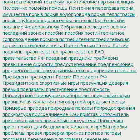
политехнический техникум
политические партии
полиция
Половинко
помойки
помощь
Понтонная переправа
порча
имущества
порыв
порыв водопровода
порыв теплотрассы
порыв трубопровода
посевная
поселок Партизанский
послание Федеральному Собранию
последние звонки
последний звонок
пособие
пособия
постинтернатное
сопровождение
посылка
потребители
потребительская
корзина
похищение
почта
Почта России
Почта_России
пошлины
правительство
правительство ЕАО
правительство РФ
праздник
праздники
праймериз
превышение скорости
предостережение
предпенсионер
предпенсионеры
предприниматели
предпринимательство
Президент
президент России
Президент РФ
Президентские спортивные игры
презумпция доверия
премия
препараты
преступление
преступность
Приамурский
Приамурье
приборы фотовидеофиксации
прививочная кампания
приговор
пригородные поезда
Приморье
природа
природные пожары
природоохранная
прокуратура
присоединение ЕАО
пристав-исполнитель
приставы
присяга
присяжные заседатели
Приходько
приют
приют для бездомных животных
пробка
пробки
проблемы
провал
проверка
прогноз
прогноз погоды
программа переселения
программа реновации