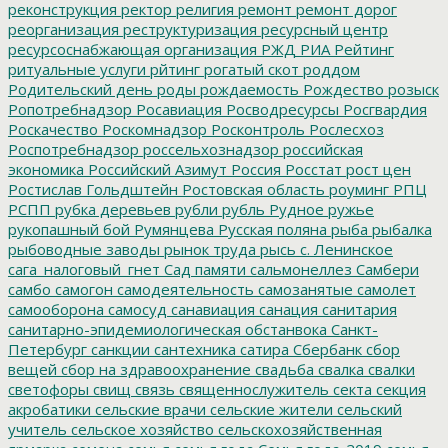
реконструкция
ректор
религия
ремонт
ремонт дорог
реорганизация
реструктуризация
ресурсный центр
ресурсоснабжающая организация
РЖД
РИА Рейтинг
ритуальные услуги
рйтинг
рогатый скот
роддом
Родительский день
роды
рождаемость
Рождество
розыск
Ропотребнадзор
Росавиация
Росводресурсы
Росгвардия
Роскачество
Роскомнадзор
Росконтроль
Рослесхоз
Роспотребнадзор
россельхознадзор
российская
экономика
Российский Азимут
Россия
Росстат
рост цен
Ростислав Гольдштейн
Ростовская область
роуминг
РПЦ
РСПП
рубка деревьев
рубли
рубль
Рудное
ружье
рукопашный бой
Румянцева
Русская поляна
рыба
рыбалка
рыбоводные заводы
рынок труда
рысь
с. Ленинское
сага_налоговый_гнет
Сад памяти
сальмонеллез
Самбери
самбо
самогон
самодеятельность
самозанятые
самолет
самооборона
самосуд
санавиация
санация
санитария
санитарно-эпидемиологическая обстанвока
Санкт-
Петербург
санкции
сантехника
сатира
Сбербанк
сбор
вещей
сбор на здравоохранение
свадьба
свалка
свалки
светофоры
свищ
связь
священнослужитель
секта
секция
акробатики
сельские врачи
сельские жители
сельский
учитель
сельское хозяйство
сельскохозяйственная