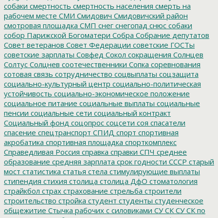
собаки
смертность
смертность населения
смерть на
рабочем месте
СМИ
Смидович
Смидовичский район
смотровая площадка
СМП
снег
снегопад
снюс
собаки
собор Парижской Богоматери
Собра
Собрание депутатов
Совет ветеранов
Совет Федерации
советские ГОСТы
советские зарплаты
Совфед
Сокол
сокращения
Солнцев
Солтус
Солцнев
соотечественники
Сопка
соревнования
сотовая связь
сотрудничество
соцвыплаты
соцзащита
социально-культурный центр
социально-политическая
устойчивость
социально-экономическое положение
социальное питание
социальные выплаты
социальные
пенсии
социальные сети
социальный контракт
Социальный фонд
соцопрос
соцсети
соя
спасатели
спасение
спецтранспорт
СПИД
спорт
спортивная
акробатика
спортивная площадка
спорткомплекс
Справедливая Россия
справка
справки
СПЧ
среднее
образование
средняя зарплата
срок годности
СССР
старый
мост
статистика
статья
стела
стимулирующие выплаты
стипендия
стихия
столица
столица ДфО
стоматология
страйкбол
страх
страхование
стрельба
строители
строительство
стройка
студент
студенты
студенческое
общежитие
Стычка рабочих с силовиками
СУ СК
СУ СК по