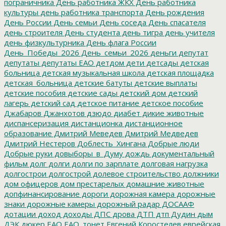
пограничника
День работника ЖКХ
День работника
культуры
день работника транспорта
День рождения
День России
День семьи
День соседа
День спасателя
день строителя
День студента
день тигра
день учителя
день физкультурника
День флага России
День_Победы_2026
День_семьи_2026
деньги
депутат
депутаты
депутаты ЕАО
детдом
дети
детсады
детская
больница
детская музыкальная школа
детская площадка
детская_больница
детские батуты
детские выплаты
детские пособия
детские сады
детский дом
детский
лагерь
детский сад
детское питание
детское пособие
Джабаров
Джанхотов
дзюдо
диабет
дикие животные
диспансеризация
дистанционка
дистанционное
образование
Дмитрий Меведев
Дмитрий Медведев
Дмитрий Нестеров
Доблесть_Хингана
Добрые люди
Добрые руки
довыборы_в_Думу
дождь
документальный
фильм
долг
долги
долги по зарплате
долговая нагрузка
долгострои
долгострой
долевое строительство
должники
дом офицеров
дом престарелых
домашние животные
допфинансирование
дороги
дорожная камера
дорожные
знаки
дорожные камеры
дорожный радар
ДОСААФ
дотации
доход
доходы
ДПС
дрова
ДТП
дтп
Дудин
дым
ДЭК
дюкер
ЕАО
ЕАО_тонет
Евгений Коростелев
еврейская