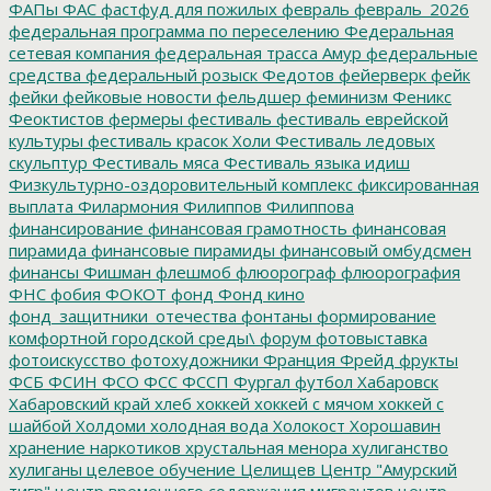
ФАПы
ФАС
фастфуд для пожилых
февраль
февраль_2026
федеральная программа по переселению
Федеральная
сетевая компания
федеральная трасса Амур
федеральные
средства
федеральный розыск
Федотов
фейерверк
фейк
фейки
фейковые новости
фельдшер
феминизм
Феникс
Феоктистов
фермеры
фестиваль
фестиваль еврейской
культуры
фестиваль красок Холи
Фестиваль ледовых
скульптур
Фестиваль мяса
Фестиваль языка идиш
Физкультурно-оздоровительный комплекс
фиксированная
выплата
Филармония
Филиппов
Филиппова
финансирование
финансовая грамотность
финансовая
пирамида
финансовые пирамиды
финансовый омбудсмен
финансы
Фишман
флешмоб
флюорограф
флюорография
ФНС
фобия
ФОКОТ
фонд
Фонд кино
фонд_защитники_отечества
фонтаны
формирование
комфортной городской среды\
форум
фотовыставка
фотоискусство
фотохудожники
Франция
Фрейд
фрукты
ФСБ
ФСИН
ФСО
ФСС
ФССП
Фургал
футбол
Хабаровск
Хабаровский край
хлеб
хоккей
хоккей с мячом
хоккей с
шайбой
Холдоми
холодная вода
Холокост
Хорошавин
хранение наркотиков
хрустальная менора
хулиганство
хулиганы
целевое обучение
Целищев
Центр "Амурский
тигр"
центр временного содержания мигрантов
центр