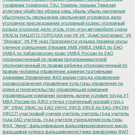
турфирма
тхэквондо
ТЭЦ
Тюмень
тюрьма
Тяжелая
атлетика
убийство
уборка улиц
убыль
убыль населения
убыточность
увольнение
увольнения
уголовное дело
уголовное преследование
уголовный кодекс
уголовный
розыск
уголоное дело
уголь
угон
угон автомобиля
удача
УЖАСЫ НАШЕГО ГОРОДКА
узи
УК
УК "ДомСтроСервис"
УК
"Монарх"
УК РФ
указ Президента
укладка
Украина
укусы
уличное освещение
Улюкаев
УМВ
УМВД
УМВД по ЕАО
УМВД по Хабаровскому краю
УМВД России по ЕАО
уполномоченный по правам предпринимателей
уполномоченный по правам ребенка
уполномоченный по
правам человека
управление административными
зданиями
Управление ЖКХ мэрии города
управление
здравоохранения
управление культуры
управление по
опеке и попечительству
управляющая компания
управляющие компании
уровень жизни
условия труда
УТ
МВД России по ДФО
утечка
утраченный урожай
утро с
"@"
УФАС
УФАС по ЕАО
УФНС
УФСБ
УФСБ по ЕАО
УФСИН
УФССП
участковый
учения
учитель
учитель года
учитель
года ЕАО
учитель_года
учителя
учреждения культуры
ФАД "Амур"
фальсификация
фальсифицированное масло
фальшивая купюра
фальшивомонетчики
фанфурики
ФАП