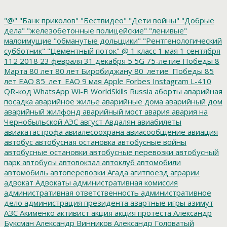
"@"
"Банк приколов"
"Бествидео"
"Дети войны"
"Добрые
дела"
"железобетонные полицейские"
"ленивые"
малоимущие
"обманутые дольщики"
"Рентгенологический
субботник"
"Цементный поток"
@
1 класс
1 мая
1 сентября
112
2018
23 февраля
31 декабря
5
5G
75-летие Победы
8
Марта
80 лет
80 лет Биробиджану
80_летие_Победы
85
лет ЕАО
85_лет_ЕАО
9 мая
Apple
Forbes
Instagram
L-410
QR-код
WhatsApp
Wi-Fi
WorldSkills Russia
аборты
аварийная
посадка
аварийное жилье
аварийные дома
аварийный дом
аварийный жилфонд
аварийный мост
авария
авария на
Чернобыльской АЭС
август
Авдалян
авиабилеты
авиакатастрофа
авиалесоохрана
авиасообщение
авиация
автобус
автобусная остановка
автобусные войны
автобусные остановки
автобусные перевозки
автобусный
парк
автобусы
автовокзал
автоклуб
автомобили
автомобиль
автоперевозки
Агада
агитпоезд
аграрии
адвокат
Адвокаты
административная комиссия
административная ответственность
административное
дело
администрация президента
азартные игры
азимут
АЗС
Акименко
активист
акция
акция протеста
Александр
Буксман
Александр Винников
Александр Головатый