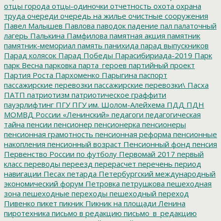
отцы города
отцы-одиночки
отчетность
охота
охрана
труда
очереди
очередь на жилье
очистные сооружения
Павел Малышев
Павлова
паводок
падение
пал
палаточный
лагерь
Палькина
Памфилова
памятная акция
памятник
памятник-мемориал
память
панихида
парад выпускников
Парад колясок
Парад Победы
Парасибириада-2019
Парк
парк Весна
парковка
парта_героев
партийный проект
Партия Роста
Пархоменко
Парыгина
паспорт
пассажирские перевозки
пассажирские перевозки\
Пасха
ПАТП
патриотизм
патриотическое граффити
пауэрлифтинг
ПГУ
ПГУ им. Шолом-Алейхема
ПДД
ПДН
МОМВД России «Ленинский»
педагоги
педагогическая
тайна
пенсии
пенсионер
пенсионерка
пенсионеры
пенсионная грамотность
пенсионная реформа
пенсионные
накопления
пенсионный возраст
Пенсионный фонд
пенсия
Первенство России по футболу
Первомай 2017
первый
класс
переводы
переезд
перерасчет
перечень
период
навигации
Песах
петарда
Петербургский международный
экономический форум
Петровка
петрушкова
пешеходная
зона
пешеходные переходы
пешеходный переход
Пивенко
пикет
пикник
Пикник на площади Ленина
пиротехника
письмо в редакцию
письмо_в_редакцию