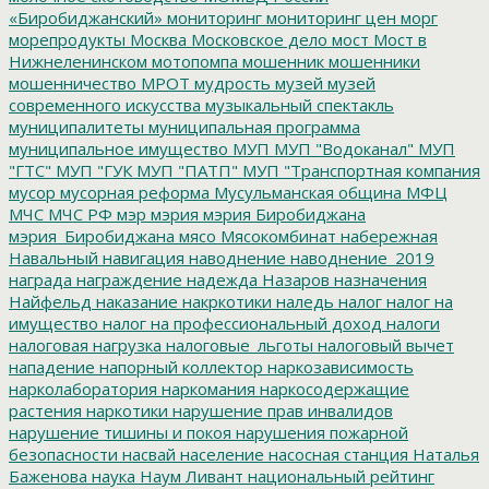
«Биробиджанский»
мониторинг
мониторинг цен
морг
морепродукты
Москва
Московское дело
мост
Мост в
Нижнеленинском
мотопомпа
мошенник
мошенники
мошенничество
МРОТ
мудрость
музей
музей
современного искусства
музыкальный спектакль
муниципалитеты
муниципальная программа
муниципальное имущество
МУП
МУП "Водоканал"
МУП
"ГТС"
МУП "ГУК
МУП "ПАТП"
МУП "Транспортная компания
мусор
мусорная реформа
Мусульманская община
МФЦ
МЧС
МЧС РФ
мэр
мэрия
мэрия Биробиджана
мэрия_Биробиджана
мясо
Мясокомбинат
набережная
Навальный
навигация
наводнение
наводнение_2019
награда
награждение
надежда
Назаров
назначения
Найфельд
наказание
накркотики
наледь
налог
налог на
имущество
налог на профессиональный доход
налоги
налоговая нагрузка
налоговые_льготы
налоговый вычет
нападение
напорный коллектор
наркозависимость
нарколаборатория
наркомания
наркосодержащие
растения
наркотики
нарушение прав инвалидов
нарушение тишины и покоя
нарушения пожарной
безопасности
насвай
население
насосная станция
Наталья
Баженова
наука
Наум Ливант
национальный рейтинг