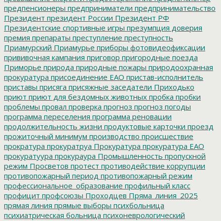
предпенсионеры
предприниматели
предпринимательство
Президент
президент России
Президент РФ
Президентские спортивные игры
презумпция доверия
премия
препараты
преступление
преступность
Приамурский
Приамурье
приборы фотовидеофиксации
прививочная кампания
приговор
пригородные поезда
Приморье
природа
природные пожары
природоохранная
прокуратура
присоединение ЕАО
пристав-исполнитель
приставы
присяга
присяжные заседатели
Приходько
приют
приют для бездомных животных
пробка
пробки
проблемы
провал
проверка
прогноз
прогноз погоды
программа переселения
программа реновации
продолжительность жизни
продуктовые карточки
проезд
прожиточный минимум
производство
происшествие
прократура
прокуратруа
Прокуратура
прокуратура ЕАО
прокуратуура
прокураура
Промышленность
пропускной
режим
Просветов
протест
противодействие коррупции
противопожарный период
противопожарный режим
профессиональное_образование
профильный класс
профицит
профсоюзы
Проходцев
Пряма_линия_2025
прямая линия
прямые выборы
психбольница
психиатрическая больница
психоневрологический