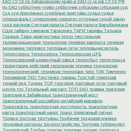
ЕАО
СУ СК по Хабаровскому краю и ЕАО
су ск рф
СУ СК РФ
по ЕАО
субботнее чтиво
субботник
субсидии
субсидия
суд
Суд
суд присяжных
судебные приставы
судьи
судья
суперасфальт
суперлуние
суррогат
суточные
сухой закон
сход вагонов
Счетная палата
Счетная палата Биробиджана
США
тайфун
таможня
Тарасенко
ТАРИ
тарифы
Татьяна
Гладких
Тафи-диагностика
театр
текстильная
телемедицинские технологии
теневая зарплата
теневая
экономика
тепловоз
тепловые сети
тепловычислитель
Теплоозерск
Теплоозёрск
Теплоозёрская ЦРБ
Теплоозерский цементный завод
теплосбыт
теплотрасса
территория действий
терроризм
техника
технологии
технологический_техникум
технопарк
тигр
ТИК
Тимченко
Тихомиров
ТКО
Тлустенко
товары
Толстой
томограф
тонкий лед
Тонких
ТОР
торговля
торговые сети
торговый
центр
тос
Тотальный диктант
ТПП ЕАО
травма
трагедия
трагедия в Забайкалье
трансграничный мост
трансграничный российско-китайский марафон
Транснефть
транспортная доступность
транспортная
карта
транспортный налог
траур
тревожный сигнал
Тромса
тротуар
тротуары
Трубачев
трудовая книжка
трудовые ресурсы
трудоустройство
Трутнев
туберкулез
Тукалевский
Турбин
туризм
туризмм
турнир
турпоход