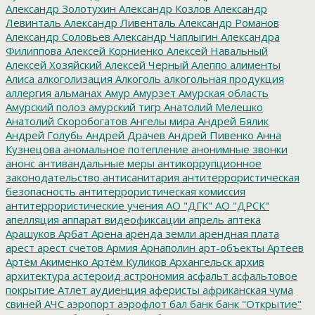
Александр Золотухин
Александр Козлов
Александр
Левинталь
Александр Ливенталь
Александр Романов
Александр Соловьев
Александр Чаплыгин
Александра
Филиппова
Алексей Корниенко
Алексей Навальный
Алексей Хозяйский
Алексей Черный
Алеппо
алименты
Алиса
алкоголизация
Алкоголь
алкогольная продукция
аллергия
альманах
Амур
Амурзет
Амурская область
Амурский полоз
амурский тигр
Анатолий Мелешко
Анатолий Скоробогатов
Ангелы мира
Андрей Бялик
Андрей Голубь
Андрей Драчев
Андрей Пивенко
Анна
Кузнецова
аномальное потепление
анонимные звонки
анонс
антивандальные меры
антикоррупционное
законодательство
антисанитария
антитеррористическая
безопасность
антитеррористическая комиссия
антитеррористические учения
АО "ДГК"
АО "ДРСК"
апелляция
аппарат видеофиксации
апрель
аптека
Арашуков
Арбат
Арена
аренда земли
арендная плата
арест
арест счетов
Армия
Арнаполин
арт-объекты
Артеев
Артём Акименко
Артём Куликов
Архангельск
архив
архитектура
астероид
астрономия
асфальт
асфальтовое
покрытие
Атлет
аудиенция
аферисты
африканская чума
свиней
АЧС
аэропорт
аэрофлот
бал
банк
банк "Открытие"