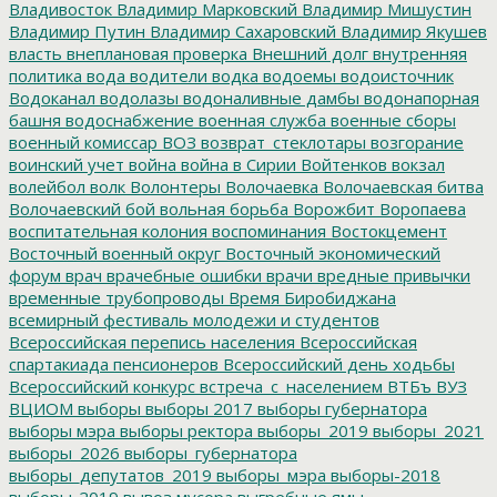
Владивосток
Владимир Марковский
Владимир Мишустин
Владимир Путин
Владимир Сахаровский
Владимир Якушев
власть
внеплановая проверка
Внешний долг
внутренняя
политика
вода
водители
водка
водоемы
водоисточник
Водоканал
водолазы
водоналивные дамбы
водонапорная
башня
водоснабжение
военная служба
военные сборы
военный комиссар
ВОЗ
возврат_стеклотары
возгорание
воинский учет
война
война в Сирии
Войтенков
вокзал
волейбол
волк
Волонтеры
Волочаевка
Волочаевская битва
Волочаевский бой
вольная борьба
Ворожбит
Воропаева
воспитательная колония
воспоминания
Востокцемент
Восточный военный округ
Восточный экономический
форум
врач
врачебные ошибки
врачи
вредные привычки
временные трубопроводы
Время Биробиджана
всемирный фестиваль молодежи и студентов
Всероссийская перепись населения
Всероссийская
спартакиада пенсионеров
Всероссийский день ходьбы
Всероссийский конкурс
встреча_с_населением
ВТБъ
ВУЗ
ВЦИОМ
выборы
выборы 2017
выборы губернатора
выборы мэра
выборы ректора
выборы_2019
выборы_2021
выборы_2026
выборы_губернатора
выборы_депутатов_2019
выборы_мэра
выборы-2018
выборы-2019
вывоз мусора
выгребные ямы