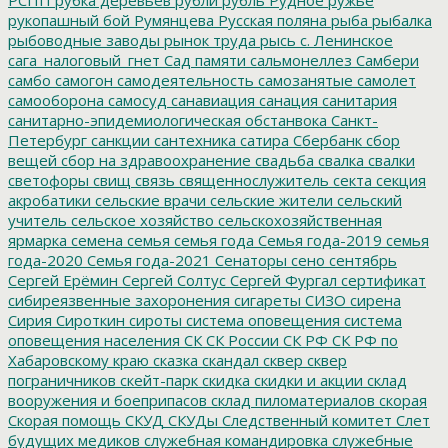
рукопашный бой
Румянцева
Русская поляна
рыба
рыбалка
рыбоводные заводы
рынок труда
рысь
с. Ленинское
сага_налоговый_гнет
Сад памяти
сальмонеллез
Самбери
самбо
самогон
самодеятельность
самозанятые
самолет
самооборона
самосуд
санавиация
санация
санитария
санитарно-эпидемиологическая обстанвока
Санкт-
Петербург
санкции
сантехника
сатира
Сбербанк
сбор
вещей
сбор на здравоохранение
свадьба
свалка
свалки
светофоры
свищ
связь
священнослужитель
секта
секция
акробатики
сельские врачи
сельские жители
сельский
учитель
сельское хозяйство
сельскохозяйственная
ярмарка
семена
семья
семья года
Семья года-2019
семья
года-2020
Семья года-2021
Сенаторы
сено
сентябрь
Сергей Ерёмин
Сергей Солтус
Сергей Фургал
сертификат
сибиреязвенные захоронения
сигареты
СИЗО
сирена
Сирия
Сироткин
сироты
система оповещения
система
оповещения населения
СК
СК России
СК РФ
СК РФ по
Хабаровскому краю
сказка
скандал
сквер
сквер
пограничников
скейт-парк
скидка
скидки и акции
склад
вооружения и боеприпасов
склад пиломатериалов
скорая
Скорая помощь
СКУД
СКУДы
Следственный комитет
Слет
будущих медиков
служебная командировка
служебные