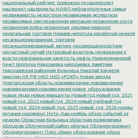
национальный рейтинг тревожности
наципроект
нацпроект
нацпроекты
НДФЛ
неблагополучные семьи
недвижимость
недострои
независимая экспертиза
независимые сми
незаконная миграция
незаконная охота
незаконная рубка
незаконная_реклама
некролог
нелегальная торговля
Немаев
непогода
нерабочая неделя
несанкционированная_торговля
несанкционированный_митинг
несовершеннолетние
несчастный случай
Нетрезвый водитель
неуважение к
власти
неформальная занятость
нефть
Нижнеленинский
пункт пропуска
Николаевка
николаевка_памятник
Николаевская районная больница
Николай Канделя
никотин
НК РФ
НКО
НКО «РОКР»
Новая звезда
Новгородская область
нововвведение
нововведение
нововведениея
нововведения
новое_оборудование
новые люди
новые маршруты
Новый год
новый год_2021
новый год_2022
новый год_2024
новый учебный год
новый_год_2024
новый_год_2025
новый_год_2026
нормы
питания
норовирус
Нотр-Дам
ноябрь
обзор событий за
неделю
Областная больница
областная поликлиника
облздрав
Облученский район
облучье
Облэнергоремонт
Облэнергоремонт Плюс
обман
оборудование
образ
образование
образовательные курсы