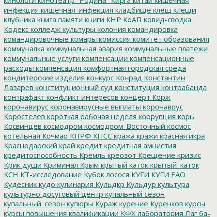
инфекция
кишечная_инфекция
кладбище
клещ
клещи
клубника
книга памяти
книги
КНР
КоАП
ковид-сводка
Кодекс
колледж культуры
колония
командировка
командировочные
комары
комиссия
комитет образования
коммуналка
коммунальная авария
коммунальные платежи
коммунальные услуги
компенсации
компенсационные
расходы
компенсация
комфортная городская среда
кондитерские изделия
конкурс
Конрад
Константин
Лазарев
конституционный суд
конституция
контрабанда
контрафакт
конфликт интересов
концерт
Корж
коронавирус
коронавирусные выплаты
коронаврус
Коростелев
короткая рабочая неделя
коррупция
корь
Косвинцев
космодром
космодром_Восточный
космос
котельная
Кочмар
КПРФ
КПСС
кража
кражи
красная икра
Краснодарский край
кредит
кредитная амнистия
кредитоспособность
Кремль
креозот
Крещение
кризис
Крик души
Криминал
Крым
крытый каток
крытый_каток
КСН
КТ-исследование
Кубок лосося
КУГИ
КУГИ ЕАО
Кудесник
кудо
кулинария
Кульдкр
Кульдур
культура
культурно досуговый центр
купальный сезон
купальный_сезон
купюры
Кураж
курение
Куренков
курсы
курсы повышения квалификации
КФХ
лаборатория
Лаг ба-