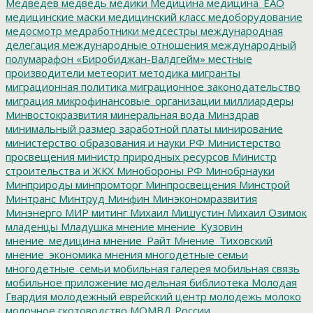
Медведев
медведь
медики
Медицина
медицина_ЕАО
медицинские маски
медицинский класс
медоборудование
медосмотр
медработники
медсестры
международная
делегация
международные отношения
международный
полумарафон «Биробиджан-Валдгейм»
местные
производители
метеорит
методика
мигранты
миграционная политика
миграционное законодательство
миграция
микрофинансовые_организации
миллиардеры
Минвостокразвития
минеральная вода
Минздрав
минимальный размер заработной платы
минирование
министерство образования и науки РФ
Министерство
просвещения
министр природных ресурсов
Министр
строительства и ЖКХ
Минобороны РФ
Минобрнауки
Минприроды
минпромторг
Минпросвещения
Минстрой
Минтранс
Минтруд
Минфин
Минэкономразвития
Минэнерго
МИР
митинг
Михаил Мишустин
Михаил Озимок
младенцы
Младушка
мнение
мнение_Кузовин
мнение_медицина
мнение_Райт
Мнение_Тиховский
мнение_экономика
мнения
многодетные семьи
многодетные_семьи
мобильная галерея
мобильная связь
мобильное приложение
модельная библиотека
Молодая
Гвардия
молодежный еврейский центр
молодежь
молоко
молочное скотоводство
МОМВД России