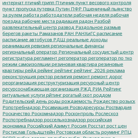
интернат
птичий грипп
Птичник
пункт весового контроля
пункт пропуска
путевка
Путин
ПФР
Пшеничный
пьянство
за рулем
работа
работодатели
рабочая неделя
рабочая
поездка
рабочие места
радиация
радон
Разбой
развлекательный центр
развод
Раздольное
размыв
берегов
ракеты
Рамазанов
РАН
РАНХиГС
расписание
расписание автобусов
РДШ
реальные доходы
реанимация
ревизия
региональные финансы
региональный оператор
Региональный сосудистый центр
регистратура
регламент
регоператор
регоператор по тко
режим самоизоляции
резиновая квартира
резиновые
квартиры
рейд
рейинг
рейтинг
рейтинг_2026
реклама
реконструкция
ректор
религия
ремонт
ремонт дорог
реорганизация
реструктуризация
ресурсный центр
ресурсоснабжающая организация
РЖД
РИА Рейтинг
ритуальные услуги
рйтинг
рогатый скот
роддом
Родительский день
роды
рождаемость
Рождество
розыск
Ропотребнадзор
Росавиация
Росводресурсы
Росгвардия
Роскачество
Роскомнадзор
Росконтроль
Рослесхоз
Роспотребнадзор
россельхознадзор
российская
экономика
Российский Азимут
Россия
Росстат
рост цен
Ростислав Гольдштейн
Ростовская область
роуминг
РПЦ
РСПП
рубка деревьев
рубли
рубль
Рудное
ружье