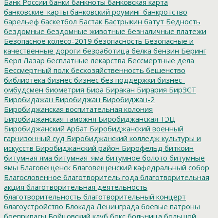
Банк России
банки
банкноты
банковская карта
банковские_карты
банковский роуминг
банкротство
барельеф
баскетбол
Бастак
Бастрыкин
батут
Бедность
бездомные
бездомные животные
безналичные платежи
Безопасное колесо-2019
безопасность
Безопасные и
качественные дороги
безработица
белка
бензин
Беринг
Берл Лазар
бесплатные лекарства
Бессмертные дела
Бессмертный полк
бесхозяйственность
бешенство
библиотека
бизнес
бизнес без поддержки
бизнес-
омбудсмен
биометрия
Бира
Биракан
Бирария
БирЗСТ
Биробидажан
Биробиджан
Биробиджан-2
Биробиджанская воспитательная колония
Биробиджанская таможня
Биробиджанская ТЭЦ
Биробиджанский Арбат
Биробиджанский военный
гарнизонный суд
Биробиджанский колледж культуры и
искусств
Биробиджанский район
Бирофельд
биткоин
битумная яма
битумная_яма
битумное болото
битумные
ямы
Благовещенск
Благовещенский кафедральный собор
Благословенное
благотворитель года
благотворительная
акция
благотворительная деятельность
благотворительность
благотворительный концерт
благоустройство
Блокада Ленинграда
боевые патроны
боеприпасы
Бойцовский клуб
бокс
больница
большой