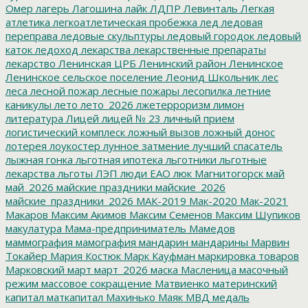
Омер
лагерь
Лагошина
лайк
ЛДПР
Левинталь
Легкая
атлетика
легкоатлетическая пробежка
лед
ледовая
переправа
ледовые скульптуры
ледовый городок
ледовый
каток
ледоход
лекарства
лекарственные препараты
лекарство
Ленинская ЦРБ
Ленинский район
Ленинское
Ленинское сельское поселение
Леонид Школьник
лес
леса
лесной пожар
лесные пожары
лесопилка
летние
каникулы
лето
лето_2026
лжетерроризм
лимон
литература
Лицей
лицей № 23
личный прием
логистический комплеск
ложный вызов
ложный донос
лотерея
лоукостер
лунное затмение
лучший спасатель
лыжная гонка
льготная ипотека
льготники
льготные
лекарства
льготы
ЛЭП
люди ЕАО
люк
Магнитогорск
май
май_2026
майские праздники
майские_2026
майские_праздники_2026
МАК-2019
Мак-2020
Мак-2021
Макаров
Максим Акимов
Максим Семенов
Максим Шупиков
макулатура
Мама-предприниматель
Мамедов
маммография
мамография
мандарин
мандарины
Марвин
Токайер
Мария Костюк
Марк Кауфман
маркировка товаров
Марковский
март
март_2026
маска
Масленица
масочный
режим
массовое сокращение
Матвиенко
материнский
капитал
маткапитал
Махинько
Маяк
МВД
медаль