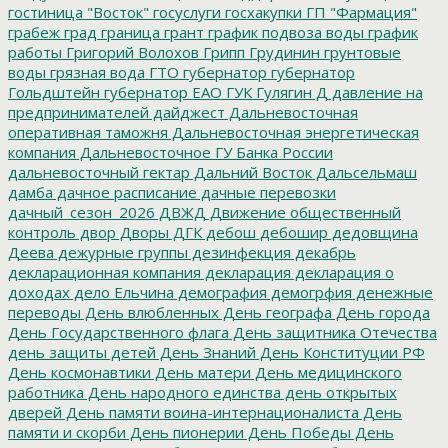
гостиница "Восток"
госуслуги
госхакупки
ГП "Фармация"
грабеж
град
граница
грант
график подвоза воды
график
работы
Григорий Волохов
Грипп
Грудинин
грунтовые
воды
грязная вода
ГТО
губернатор
губернатор
Гольдштейн
губернатор ЕАО
ГУК
Гулягин
Д
давление на
предпринимателей
дайджест
Дальневосточная
оперативная таможня
Дальневосточная энергетическая
компания
Дальневосточное ГУ Банка России
дальневосточный гектар
Дальний Восток
Дальсельмаш
дамба
дачное расписание
дачные перевозки
дачный_сезон_2026
ДВЖД
Движение общественный
контроль
двор
Дворы
ДГК
дебош
дебошир
дедовщина
Деева
дежурные группы
дезинфекция
декабрь
декларационная компания
декларация
декларация о
доходах
дело Ельчина
демография
демогрфия
денежные
переводы
День влюбленных
День географа
День города
День Государственного флага
День защитника Отечества
день защиты детей
День Знаний
День Конституции РФ
День космонавтики
День матери
День медицинского
работника
День народного единства
день открытых
дверей
День памяти воина-интернационалиста
День
памяти и скорби
День пионерии
День Победы
День