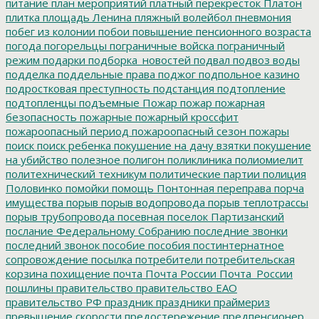
питание
план мероприятий
платный перекресток
Платон
плитка
площадь Ленина
пляжный волейбол
пневмония
побег из колонии
побои
повышение пенсионного возраста
погода
погорельцы
пограничные войска
пограничный
режим
подарки
подборка_новостей
подвал
подвоз воды
подделка
поддельные права
поджог
подпольное казино
подростковая преступность
подстанция
подтопление
подтопленцы
подъемные
Пожар
пожар
пожарная
безопасность
пожарные
пожарный кроссфит
пожароопасный период
пожароопасный сезон
пожары
поиск
поиск ребенка
покушение на дачу взятки
покушение
на убийство
полезное
полигон
поликлиника
полиомиелит
политехнический техникум
политические партии
полиция
Половинко
помойки
помощь
Понтонная переправа
порча
имущества
порыв
порыв водопровода
порыв теплотрассы
порыв трубопровода
посевная
поселок Партизанский
послание Федеральному Собранию
последние звонки
последний звонок
пособие
пособия
постинтернатное
сопровождение
посылка
потребители
потребительская
корзина
похищение
почта
Почта России
Почта_России
пошлины
правительство
правительство ЕАО
правительство РФ
праздник
праздники
праймериз
превышение скорости
предостережение
предпенсионер