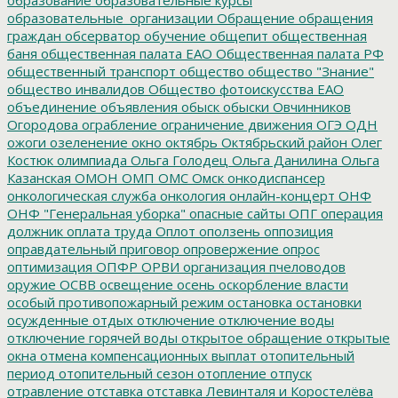
образовательные_организации
Обращение
обращения
граждан
обсерватор
обучение
общепит
общественная
баня
общественная палата ЕАО
Общественная палата РФ
общественный транспорт
общество
общество "Знание"
общество инвалидов
Общество фотоискусства ЕАО
объединение
объявления
обыск
обыски
Овчинников
Огородова
ограбление
ограничение движения
ОГЭ
ОДН
ожоги
озеленение
окно
октябрь
Октябрьский район
Олег
Костюк
олимпиада
Ольга Голодец
Ольга Данилина
Ольга
Казанская
ОМОН
ОМП
ОМС
Омск
онкодиспансер
онкологическая служба
онкология
онлайн-концерт
ОНФ
ОНФ "Генеральная уборка"
опасные сайты
ОПГ
операция
должник
оплата труда
Оплот
оползень
оппозиция
оправдательный приговор
опровержение
опрос
оптимизация
ОПФР
ОРВИ
организация пчеловодов
оружие
ОСВВ
освещение
осень
оскорбление власти
особый противопожарный режим
остановка
остановки
осужденные
отдых
отключение
отключение воды
отключение горячей воды
открытое обращение
открытые
окна
отмена компенсационных выплат
отопительный
период
отопительный сезон
отопление
отпуск
отравление
отставка
отставка Левинталя и Коростелёва