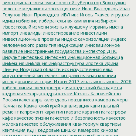
зима пришла
змеи
змея
золотой губернатор
Золотухин
золотые медалисты
зоозащитники
Иван Благодырь
Иван
Голунов
Иван Проходцев
ИВЛ
ивс
Игорь Ткачев
игрушки
идиш
избиение
избирательная кампания
избирком
Известковый
измени жизнь к лучшему
Израиль
имена
импорт
инвалиды
инвестирование
инвестиции
инвестиционные проекты
индекс самоизоляции
индекс
человеческого развития
индексация
инновационное
развитие
иностранные государства
инспектор ДПС
инсульт
интервью
Интернет
инфекционная больница
инфекция
инфляция
инфраструктура
ипотека
Ирина
Пинчук
Иркутская область
иск
искусственная елка
искусственный_интеллект
исправительная колония
исследование
история
Итоги-2017
июль
июнь
июнь_2026
кабель линии электропередачи
кадетский бал
кадеты
кадровая чехарда
кадры
казаки
Казань
Казначейство
России
календарь
календарь праздников
камера
камеры
Камчатка
Камчатский край
канализация
капитальный
ремонт
капремонт
карантин
карате
каратин
катастрофа
кафе
качество жизни
качество и безопасность
качество
молока
качество обслуживания
Кванториум
квартиры
квитанция
КДН
кедровые шишки
Кемерово
кинозал
кинологи
кинотеатр "Родина"
Кирга
китай
кишечная