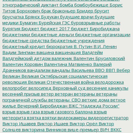
этнографический диктант
бомба
бомбоубежище
Борис
Титов
Борохович
брак
браконьер
Бридер
брусит
брусчатка
Брянск
Будукан
будущие врачи
будущие
медики
Бумагин
Бурейская ГЭС
буровзрывные работы
Бурятия
Бюджет
бюджет 2017
бюджет Биробиджана
бюджетники
бюджетные деньги
бюджетные организации
бюджетные средства
бюджетные учреждения
бюджетный кредит
бюрократия
В. Путин
В.И. Ленин
Вадим Зингман
вакцина
вакцинация
Валдгейм
Валдгеймский детдом
валежник
Валентин Брусиловский
Валентин Коровин
Валентина Матвиенко
Валерий
Дранников
вандализм
вандалы
Васильева
ВВО
ВВП
Вебер
Великан
Великая Октябрьская социалистическая
революция
Великая Отечественная война
велодорожка
велопробег
велосипед
Верховный суд
весенние каникулы
весенний призыв
ветер
ветеран
ветераны
ветераны
пограничной службы
ветераны_СВО
ветхие дома
ветхое
жилье
Вечерний Биробиджан
ВЖС "Надежда России"
взрыв
взрыв газа
взрыв газового баллона
взрыв
метеорита
взятка
взятки
видеокамеры
видеорегистратор
Виктор Ишавев
Виктор Ишаев
Виктор Орёл
Виктор
Солнцев
викторина
Винников
вице-премьер
ВИЧ
ВККС