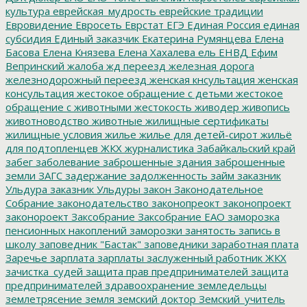
культура
еврейская_мудрость
еврейские традиции
Евровидение
Евросеть
Еврстат
ЕГЭ
Единая Россия
единая
субсидия
Единый заказчик
Екатерина Румянцева
Елена
Басова
Елена Князева
Елена Хахалева
ель
ЕНВД
Ефим
Вепринский
жалоба
жд переезд
железная дорога
железнодорожный переезд
женская кнсультация
женская
консультация
жестокое обращение с детьми
жестокое
обращение с животными
жестокость
живодер
живопись
животноводство
животные
жилищные сертификаты
жилищные условия
жилье
жилье для детей-сирот
жильё
для подтопленцев
ЖКХ
журналистика
Забайкальский край
забег
заболевание
заброшенные здания
заброшенные
земли
ЗАГС
задержание
задолженность
займ
заказник
Ульдура
заказник Ульдуры
закон
Законодательное
Собрание
законодательство
законопреокт
законопроект
законороект
Заксобрание
Заксобрание ЕАО
заморозка
пенсионных накоплений
заморозки
занятость
запись в
школу
заповедник "Бастак"
заповедники
заработная плата
Заречье
зарплата
зарплаты
заслуженный работник ЖКХ
зачистка_судей
защита прав предпринимателей
защита
предпринимателей
здравоохранение
земледельцы
землетрясение
земля
земский доктор
Земский_учитель