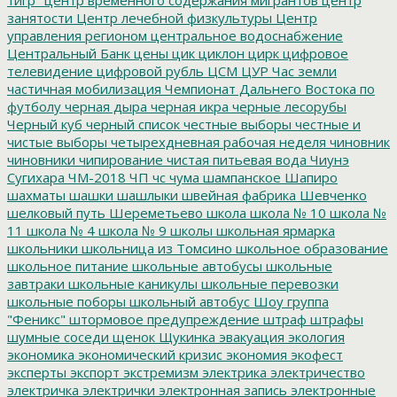
занятости
Центр лечебной физкультуры
Центр
управления регионом
центральное водоснабжение
Центральный Банк
цены
цик
циклон
цирк
цифровое
телевидение
цифровой рубль
ЦСМ
ЦУР
Час земли
частичная мобилизация
Чемпионат Дальнего Востока по
футболу
черная дыра
черная икра
черные лесорубы
Черный куб
черный список
честные выборы
честные и
чистые выборы
четырехдневная рабочая неделя
чиновник
чиновники
чипирование
чистая питьевая вода
Чиунэ
Сугихара
ЧМ-2018
ЧП
чс
чума
шампанское
Шапиро
шахматы
шашки
шашлыки
швейная фабрика
Шевченко
шелковый путь
Шереметьево
школа
школа № 10
школа №
11
школа № 4
школа № 9
школы
школьная ярмарка
школьники
школьница из Томсино
школьное образование
школьное питание
школьные автобусы
школьные
завтраки
школьные каникулы
школьные перевозки
школьные поборы
школьный автобус
Шоу группа
"Феникс"
штормовое предупреждение
штраф
штрафы
шумные соседи
щенок
Щукинка
эвакуация
экология
экономика
экономический кризис
экономия
экофест
эксперты
экспорт
экстремизм
электрика
электричество
электричка
электрички
электронная запись
электронные