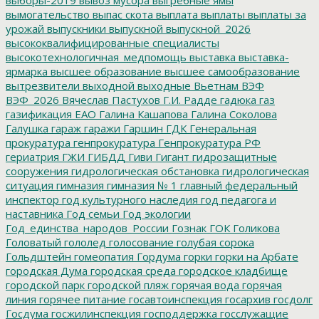
вымогательство
выпас скота
выплата
выплаты
выплаты за
урожай
выпускники
выпускной
выпускной_2026
высококвалифицированные специалисты
высокотехнологичная_медпомощь
выставка
выставка-
ярмарка
высшее образование
высшее самообразование
вытрезвители
выходной
выходные
Вьетнам
ВЭФ
ВЭФ_2026
Вячеслав Пастухов
Г.И. Радде
гадюка
газ
газификация ЕАО
Галина Кашапова
Галина Соколова
Галушка
гараж
гаражи
Гаршин
ГДК
Генеральная
прокуратура
генпрокуратура
Генпрокуратура РФ
гериатрия
ГЖИ
ГИБДД
Гиви
Гигант
гидрозащитные
сооружения
гидрологическая обстановка
гидрологическая
ситуация
гимназия
гимназия № 1
главный федеральный
инспектор
год культурного наследия
год педагога и
наставника
Год семьи
Год экологии
Год_единства_народов_России
Гознак
ГОК
Голикова
Головатый
гололед
голосование
голубая сорока
Гольдштейн
гомеопатия
Гордума
горки
горки на Арбате
городская Дума
городская среда
городское кладбище
городской парк
городской пляж
горячая вода
горячая
линия
горячее питание
госавтоинспекция
госархив
госдолг
Госдума
госжилинспекция
господдержка
госслужащие