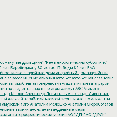
обманутые дольщики"
"Рентгенологический субботник"
0 лет Биробиджану
80_летие_Победы
85 лет ЕАО
йное жилье
аварийные дома
аварийный дом
аварийный
ана
авиасообщение
авиация
автобус
автобусная остановка
били
автомобиль
автоперевозки
Агада
агитпоезд
аграрии
ция президента
азартные игры
азимут
АЗС
Акименко
сандр Козлов
Александр Левинталь
Александр Ливенталь
ный
Алексей Хозяйский
Алексей Черный
Алеппо
алименты
з
амурский тигр
Анатолий Мелешко
Анатолий Скоробогатов
нимные звонки
анонс
антивандальные меры
ссия
антитеррористические учения
АО "ДГК"
АО "ДРСК"