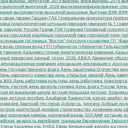
тора
выборы_депутатов_2019
выборы_мэра
выборы-2018
вы
и
выпускной
выпускной_2026
высококвалифицированные спе
вание
вытрезвители
выходной
выходные
Вьетнам
ВЭФ
ВЭФ
а
гараж
гаражи
Гаршин
ГДК
Генеральная прокуратура
генпро
новка
гидрологическая ситуация
гимназия
гимназия № 1
глав
а_народов_России
Гознак
ГОК
Голикова
Головатый
гололед
г
реда
городское кладбище
городской парк
городской пляж
гор
осслужащие
гостиница "Восток"
госуслуги
госхакупки
ГП "Фар
е воды
грязная вода
ГТО
губернатор
губернатор Гольдштей
я таможня
Дальневосточная энергетическая компания
Дальне
чные перевозки
дачный_сезон_2026
ДВЖД
Движение общес
декларационная компания
декларация
декларация о дохода
нь Государственного флага
День защитника Отечества
ден
ень народного единства
день открытых дверей
День памят
а ЖКХ
День работника культуры
день работника транспорта
день учителя
день физкультурника
День флага России
День
ская музыкальная школа
детская площадка
детская_больниц
ание
детское пособие
Джабаров
Джанхотов
дзюдо
диабет
ди
едведев
Дмитрий Нестеров
Доблесть_Хингана
Добрые люд
острои
долгострой
долевое строительство
должники
дом о
аки
дорожные камеры
дорожный радар
ДОСААФ
дотации
до
ейская_мудрость
еврейские традиции
Евровидение
Евросе
Елена Хахалева
ель
ЕНВД
Ефим Вепринский
жалоба
жд пере