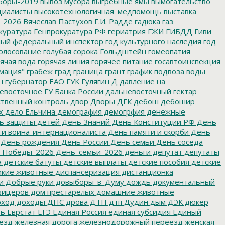
боры-2019
вывоз мусора
выгребные ямы
вымогательство
циалисты
высокотехнологичная_медпомощь
выставка
_2026
Вячеслав Пастухов
Г.И. Радде
гадюка
газ
куратура
Генпрокуратура РФ
гериатрия
ГЖИ
ГИБДД
Гиви
ный федеральный инспектор
год культурного наследия
год
олосование
голубая сорока
Гольдштейн
гомеопатия
ячая вода
горячая линия
горячее питание
госавтоинспекция
мация"
грабеж
град
граница
грант
график подвоза воды
н
губернатор ЕАО
ГУК
Гулягин
Д
давление на
восточное ГУ Банка России
дальневосточный гектар
твенный контроль
двор
Дворы
ДГК
дебош
дебошир
х
дело Ельчина
демография
демогрфия
денежные
ь защиты детей
День Знаний
День Конституции РФ
День
и воина-интернационалиста
День памяти и скорби
День
День рождения
День России
День семьи
День соседа
_Победы_2026
День_семьи_2026
деньги
депутат
депутаты
а
детские батуты
детские выплаты
детские пособия
детские
кие животные
диспансеризация
дистанционка
и
Добрые руки
довыборы_в_Думу
дождь
документальный
фицеров
дом престарелых
домашние животные
ход
доходы
ДПС
дрова
ДТП
дтп
Дудин
дым
ДЭК
дюкер
ть
Еврстат
ЕГЭ
Единая Россия
единая субсидия
Единый
езд
железная дорога
железнодорожный переезд
женская