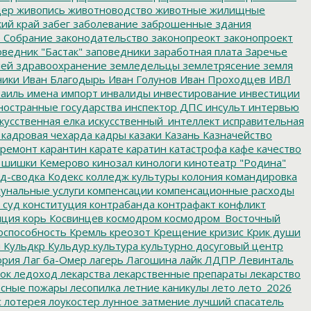
дер
живопись
животноводство
животные
жилищные
ий край
забег
заболевание
заброшенные здания
 Собрание
законодательство
законопреокт
законопроект
ведник "Бастак"
заповедники
заработная плата
Заречье
лей
здравоохранение
земледельцы
землетрясение
земля
ники
Иван Благодырь
Иван Голунов
Иван Проходцев
ИВЛ
аиль
имена
импорт
инвалиды
инвестирование
инвестиции
остранные государства
инспектор ДПС
инсульт
интервью
кусственная елка
искусственный_интеллект
исправительная
кадровая чехарда
кадры
казаки
Казань
Казначейство
ремонт
карантин
карате
каратин
катастрофа
кафе
качество
 шишки
Кемерово
кинозал
кинологи
кинотеатр "Родина"
д-сводка
Кодекс
колледж культуры
колония
командировка
унальные услуги
компенсации
компенсационные расходы
 суд
конституция
контрабанда
контрафакт
конфликт
пция
корь
Косвинцев
космодром
космодром_Восточный
оспособность
Кремль
креозот
Крещение
кризис
Крик души
я
Кульдкр
Кульдур
культура
культурно досуговый центр
ория
Лаг ба-Омер
лагерь
Лагошина
лайк
ЛДПР
Левинталь
ок
ледоход
лекарства
лекарственные препараты
лекарство
сные пожары
лесопилка
летние каникулы
лето
лето_2026
с
лотерея
лоукостер
лунное затмение
лучший спасатель