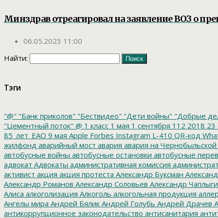
Минздрав отреагировал на заявление ВОЗ о п
06.05.2023 11:00
Найти:
Тэги
"@"
"Банк приколов"
"Бествидео"
"Дети войны"
"Добрые де
"Цементный поток"
@
1 класс
1 мая
1 сентября
112
2018
23 
85_лет_ЕАО
9 мая
Apple
Forbes
Instagram
L-410
QR-код
Wha
жилфонд
аварийный мост
авария
авария на Чернобыльской
автобусные войны
автобусные остановки
автобусные перев
адвокат
Адвокаты
административная комиссия
администрат
активист
акция
акция протеста
Александр Буксман
Александ
Александр Романов
Александр Соловьев
Александр Чаплыг
Алиса
алкоголизация
Алкоголь
алкогольная продукция
аллер
Ангелы мира
Андрей Бялик
Андрей Голубь
Андрей Драчев
А
антикоррупционное законодательство
антисанитария
анти