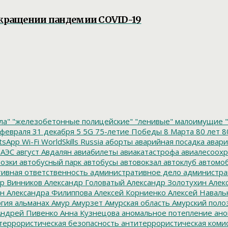
рекращении пандемии COVID-19
ла"
"железобетонные полицейские"
"ленивые" малоимущие
"
февраля
31 декабря
5
5G
75-летие Победы
8 Марта
80 лет
8
tsApp
Wi-Fi
WorldSkills Russia
аборты
аварийная посадка
авари
 АЭС
август
Авдалян
авиабилеты
авиакатастрофа
авиалесоохр
озки
автобусный парк
автобусы
автовокзал
автоклуб
автомо
ивная ответственность
административное дело
администра
р Винников
Александр Головатый
Александр Золотухин
Алек
ин
Александра Филиппова
Алексей Корниенко
Алексей Наваль
гия
альманах
Амур
Амурзет
Амурская область
Амурский поло
ндрей Пивенко
Анна Кузнецова
аномальное потепление
ано
террористическая безопасность
антитеррористическая коми