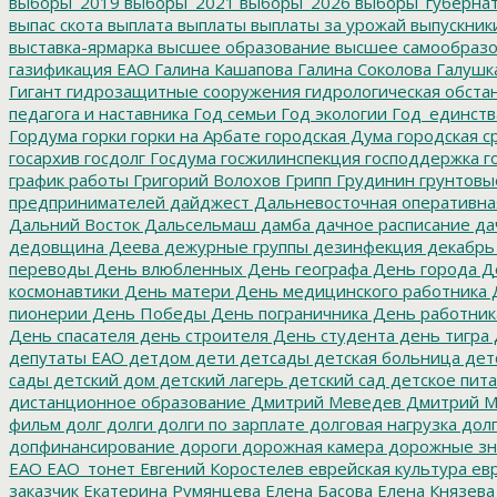
выборы_2019
выборы_2021
выборы_2026
выборы_губерна
выпас скота
выплата
выплаты
выплаты за урожай
выпускник
выставка-ярмарка
высшее образование
высшее самообразо
газификация ЕАО
Галина Кашапова
Галина Соколова
Галушк
Гигант
гидрозащитные сооружения
гидрологическая обста
педагога и наставника
Год семьи
Год экологии
Год_единств
Гордума
горки
горки на Арбате
городская Дума
городская с
госархив
госдолг
Госдума
госжилинспекция
господдержка
г
график работы
Григорий Волохов
Грипп
Грудинин
грунтовы
предпринимателей
дайджест
Дальневосточная оперативна
Дальний Восток
Дальсельмаш
дамба
дачное расписание
да
дедовщина
Деева
дежурные группы
дезинфекция
декабрь
переводы
День влюбленных
День географа
День города
Де
космонавтики
День матери
День медицинского работника
Д
пионерии
День Победы
День пограничника
День работник
День спасателя
день строителя
День студента
день тигра
депутаты ЕАО
детдом
дети
детсады
детская больница
дет
сады
детский дом
детский лагерь
детский сад
детское пит
дистанционное образование
Дмитрий Меведев
Дмитрий М
фильм
долг
долги
долги по зарплате
долговая нагрузка
долг
допфинансирование
дороги
дорожная камера
дорожные зн
ЕАО
ЕАО_тонет
Евгений Коростелев
еврейская культура
евр
заказчик
Екатерина Румянцева
Елена Басова
Елена Князева