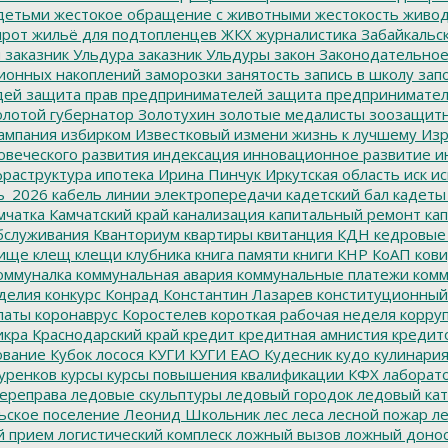
детьми
жестокое обращение с животными
жестокость
живо
ирот
жильё для подтопленцев
ЖКХ
журналистика
Забайкальск
м
заказник Ульдура
заказник Ульдуры
закон
Законодательное
ионных накоплений
заморозки
занятость
запись в школу
запо
дей
защита прав предпринимателей
защита предпринимате
лотой губернатор
Золотухин
золотые медалисты
зоозащит
ампания
избирком
Известковый
измени жизнь к лучшему
Изр
овеческого развития
индексация
инновационное развитие
ин
раструктура
ипотека
Ирина Пинчук
Иркутская область
иск
ис
ь_2026
кабель линии электропередачи
кадетский бал
кадеты
мчатка
Камчатский край
канализация
капитальный ремонт
кап
бслуживания
Кванториум
квартиры
квитанция
КДН
кедровые
ище
клещ
клещи
клубника
книга памяти
книги
КНР
КоАП
кови
оммуналка
коммунальная авария
коммунальные платежи
комм
делия
конкурс
Конрад
Константин Лазарев
конституционный
латы
коронаврус
Коростелев
короткая рабочая неделя
корру
икра
Краснодарский край
кредит
кредитная амнистия
кредит
ование
Кубок лосося
КУГИ
КУГИ ЕАО
Кудесник
кудо
кулинари
уренков
курсы
курсы повышения квалификации
КФХ
лаборат
ереправа
ледовые скульптуры
ледовый городок
ледовый кат
ьское поселение
Леонид Школьник
лес
леса
лесной пожар
ле
й прием
логистический комплеск
ложный вызов
ложный доно