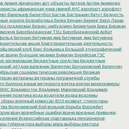
ов
Армия
Арнаполин
арт-объекты
Артеев
Артём Акименко
еристы
африканская чума свиней
АЧС
аэропорт
аэрофлот
тво
барельеф
баскетбол
Бастак
Бастрыкин
батут
Бедность
нные дороги
безработица
белка
бензин
Беринг
Берл Лазар
без поддержки
бизнес-омбудсмен
биометрия
Бира
Биракан
аможня
Биробиджанская ТЭЦ
Биробиджанский Арбат
фельд
биткоин
битумная яма
битумная_яма
битумное
ворительная акция
благотворительная деятельность
ойцовский клуб
бокс
больница
большой этнографический
е врачи
будущие медики
Бумагин
Бурейская ГЭС
е организации
бюджетные средства
бюджетные
мский детдом
валежник
Валентин Брусиловский
Валентин
ябрьская социалистическая революция
Великая
теран
ветераны
ветераны пограничной службы
го баллона
взрыв метеорита
взятка
взятки
видеокамеры
ВККС
Владивосток
Владимир Марковский
Владимир
енняя политика
вода
водители
водка
водоемы
 сборы
военный комиссар
ВОЗ
возврат_стеклотары
итва
Волочаевский бой
вольная борьба
Ворожбит
орум
врач
врачебные ошибки
врачи
вредные привычки
аселения
Всероссийская спартакиада пенсионеров
ры губернатора
выборы мэра
выборы ректора