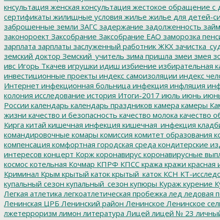
кнсультация
женская консультация
жестокое обращение с 
сертификаты
жилищные условия
жилье
жилье для детей-с
заброшенные земли
ЗАГС
задержание
задолженность
зай
законороект
Заксобрание
Заксобрание ЕАО
заморозка пенс
зарплата
зарплаты
заслуженный работник ЖКХ
зачистка_су
земский доктор
Земский_учитель
зима пришла
змеи
змея
зо
ивс
Игорь Ткачев
игрушки
идиш
избиение
избирательная к
инвестиционные проекты
индекс самоизоляции
индекс чел
Интернет
инфекционная больница
инфекция
инфляция
инф
колония
исследование
история
Итоги-2017
июль
июнь
июн
России
календарь
календарь праздников
камера
камеры
Ка
жизни
качество и безопасность
качество молока
качество о
Кирга
китай
кишечная инфекция
кишечная_инфекция
кладб
командировочные
комары
комиссия
комитет образования
к
компенсация
комфортная городская среда
кондитерские из
интересов
концерт
Корж
коронавирус
коронавирусные вып
космос
котельная
Кочмар
КПРФ
КПСС
кража
кражи
красная 
Криминал
Крым
крытый каток
крытый_каток
КСН
КТ-исслед
купальный сезон
купальный_сезон
купюры
Кураж
курение
К
Легкая атлетика
легкоатлетическая пробежка
лед
ледовая п
Ленинская ЦРБ
Ленинский район
Ленинское
Ленинское сел
лжетерроризм
лимон
литература
Лицей
лицей № 23
личны