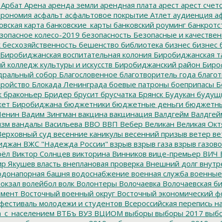
Арбат
Арена
аренда земли
арендная плата
арест
арест счет
трономия
асфальт
асфальтовое покрытие
Атлет
аудиенция
аф
овская карта
банковские_карты
банковский роуминг
банкротс
зопасное колесо-2019
безопасность
Безопасные и качестве
к
бесхозяйственность
бешенство
библиотека
бизнес
бизнес 
Биробиджанская воспитательная колония
Биробиджанская т
 колледж культуры и искусств
Биробиджанский район
Биро
дральный собор
Благословенное
благотворитель года
благот
тройство
Блокада Ленинграда
боевые патроны
боеприпасы
Б
к
браконьер
Бридер
брусит
брусчатка
Брянск
Будукан
будущи
ет Биробиджана
бюджетники
бюджетные деньги
бюджетны
Ленин
Вадим Зингман
вакцина
вакцинация
Валдгейм
Валдгей
изм
вандалы
Васильева
ВВО
ВВП
Вебер
Великан
Великая Окт
ерховный суд
весенние каникулы
весенний призыв
ветер
ве
иджан
ВЖС "Надежда России"
взрыв
взрыв газа
взрыв газово
рёл
Виктор Солнцев
викторина
Винников
вице-премьер
ВИЧ
р Якушев
власть
внеплановая проверка
Внешний долг
внутр
донапорная башня
водоснабжение
военная служба
военные
окзал
волейбол
волк
Волонтеры
Волочаевка
Волочаевская б
емент
Восточный военный округ
Восточный экономический ф
фестиваль молодежи и студентов
Всероссийская перепись н
а_с_населением
ВТБъ
ВУЗ
ВЦИОМ
выборы
выборы 2017
выбо