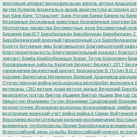
апелляция
аппарат видеофиксации
апрель
аптека
Арашуков
Артём Куликов
Архангельск
архив
архитектура
астероид
ас
бал
банк
банк "Открытие"
Банк России
банки
банкноты
банк
бездомные
бездомные животные
безналичные платежи
Бе
бесплатные лекарства
Бессмертные дела
Бессмертный пол
Бирария
БирЗСТ
Биробидажан
Биробиджан
Биробиджан-2
Биробиджанский военный гарнизонный суд
Биробиджанский
болото
битумные ямы
Благовещенск
Благовещенский кафе
благотворительность
благотворительный концерт
благоус
диктант
бомба
бомбоубежище
Борис Титов
Борохович
бра
буровзрывные работы
Бурятия
Бюджет
бюджет 2017
бюдж
учреждения
бюджетный кредит
бюрократия
В. Путин
В.И. 
Коровин
Валентина Матвиенко
Валерий Дранников
вандал
Отечественная война
велодорожка
велопробег
велосипед
В
ветераны_СВО
ветхие дома
ветхое жилье
Вечерний Бироб
видеорегистратор
Виктор Ишавев
Виктор Ишаев
Виктор О
Мишустин
Владимир Путин
Владимир Сахаровский
Владими
водоисточник
Водоканал
водолазы
водоналивные дамбы
во
возгорание
воинский учет
война
война в Сирии
Войтенков
в
Воропаева
воспитательная колония
воспоминания
Востокц
временные трубопроводы
Время Биробиджана
всемирный 
Всероссийский день ходьбы
Всероссийский конкурс
встреч