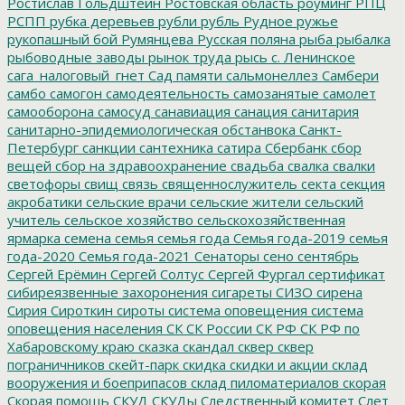
Ростислав Гольдштейн
Ростовская область
роуминг
РПЦ
РСПП
рубка деревьев
рубли
рубль
Рудное
ружье
рукопашный бой
Румянцева
Русская поляна
рыба
рыбалка
рыбоводные заводы
рынок труда
рысь
с. Ленинское
сага_налоговый_гнет
Сад памяти
сальмонеллез
Самбери
самбо
самогон
самодеятельность
самозанятые
самолет
самооборона
самосуд
санавиация
санация
санитария
санитарно-эпидемиологическая обстанвока
Санкт-
Петербург
санкции
сантехника
сатира
Сбербанк
сбор
вещей
сбор на здравоохранение
свадьба
свалка
свалки
светофоры
свищ
связь
священнослужитель
секта
секция
акробатики
сельские врачи
сельские жители
сельский
учитель
сельское хозяйство
сельскохозяйственная
ярмарка
семена
семья
семья года
Семья года-2019
семья
года-2020
Семья года-2021
Сенаторы
сено
сентябрь
Сергей Ерёмин
Сергей Солтус
Сергей Фургал
сертификат
сибиреязвенные захоронения
сигареты
СИЗО
сирена
Сирия
Сироткин
сироты
система оповещения
система
оповещения населения
СК
СК России
СК РФ
СК РФ по
Хабаровскому краю
сказка
скандал
сквер
сквер
пограничников
скейт-парк
скидка
скидки и акции
склад
вооружения и боеприпасов
склад пиломатериалов
скорая
Скорая помощь
СКУД
СКУДы
Следственный комитет
Слет