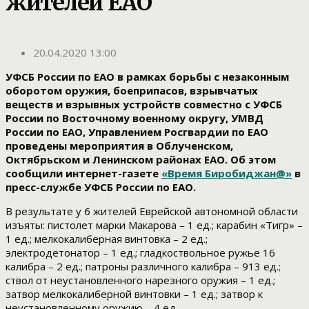
жителей ЕАО
20.04.2020 13:00
УФСБ России по ЕАО в рамках борьбы с незаконным
оборотом оружия, боеприпасов, взрывчатых
веществ и взрывных устройств совместно с УФСБ
России по Восточному военному округу, УМВД
России по ЕАО, Управлением Росгвардии по ЕАО
проведены мероприятия в Облученском,
Октябрьском и Ленинском районах ЕАО. Об этом
сообщили интернет-газете
«Время Биробиджан@»
в
пресс-службе УФСБ России по ЕАО.
В результате у 6 жителей Еврейской автономной области
изъяты: пистолет марки Макарова – 1 ед.; карабин «Тигр» –
1 ед.; мелкокалиберная винтовка – 2 ед.;
электродетонатор – 1 ед.; гладкоствольное ружье 16
калибра – 2 ед.; патроны различного калибра – 913 ед.;
ствол от неустановленного нарезного оружия – 1 ед.;
затвор мелкокалиберной винтовки – 1 ед.; затвор к
неустановленному оружию – 4 ед.