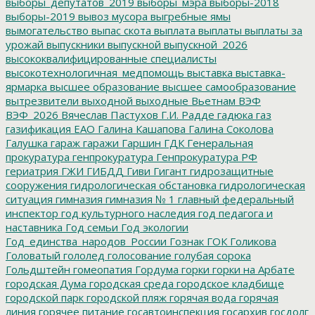
выборы_депутатов_2019
выборы_мэра
выборы-2018
выборы-2019
вывоз мусора
выгребные ямы
вымогательство
выпас скота
выплата
выплаты
выплаты за
урожай
выпускники
выпускной
выпускной_2026
высококвалифицированные специалисты
высокотехнологичная_медпомощь
выставка
выставка-
ярмарка
высшее образование
высшее самообразование
вытрезвители
выходной
выходные
Вьетнам
ВЭФ
ВЭФ_2026
Вячеслав Пастухов
Г.И. Радде
гадюка
газ
газификация ЕАО
Галина Кашапова
Галина Соколова
Галушка
гараж
гаражи
Гаршин
ГДК
Генеральная
прокуратура
генпрокуратура
Генпрокуратура РФ
гериатрия
ГЖИ
ГИБДД
Гиви
Гигант
гидрозащитные
сооружения
гидрологическая обстановка
гидрологическая
ситуация
гимназия
гимназия № 1
главный федеральный
инспектор
год культурного наследия
год педагога и
наставника
Год семьи
Год экологии
Год_единства_народов_России
Гознак
ГОК
Голикова
Головатый
гололед
голосование
голубая сорока
Гольдштейн
гомеопатия
Гордума
горки
горки на Арбате
городская Дума
городская среда
городское кладбище
городской парк
городской пляж
горячая вода
горячая
линия
горячее питание
госавтоинспекция
госархив
госдолг