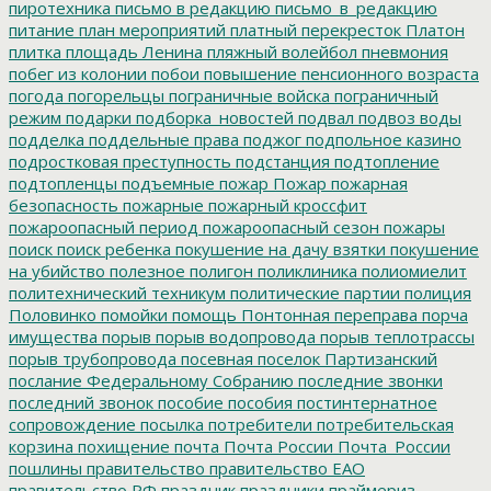
пиротехника
письмо в редакцию
письмо_в_редакцию
питание
план мероприятий
платный перекресток
Платон
плитка
площадь Ленина
пляжный волейбол
пневмония
побег из колонии
побои
повышение пенсионного возраста
погода
погорельцы
пограничные войска
пограничный
режим
подарки
подборка_новостей
подвал
подвоз воды
подделка
поддельные права
поджог
подпольное казино
подростковая преступность
подстанция
подтопление
подтопленцы
подъемные
пожар
Пожар
пожарная
безопасность
пожарные
пожарный кроссфит
пожароопасный период
пожароопасный сезон
пожары
поиск
поиск ребенка
покушение на дачу взятки
покушение
на убийство
полезное
полигон
поликлиника
полиомиелит
политехнический техникум
политические партии
полиция
Половинко
помойки
помощь
Понтонная переправа
порча
имущества
порыв
порыв водопровода
порыв теплотрассы
порыв трубопровода
посевная
поселок Партизанский
послание Федеральному Собранию
последние звонки
последний звонок
пособие
пособия
постинтернатное
сопровождение
посылка
потребители
потребительская
корзина
похищение
почта
Почта России
Почта_России
пошлины
правительство
правительство ЕАО
правительство РФ
праздник
праздники
праймериз