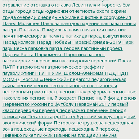
отравление
отставка
отставка Левинталя и Коростелёва
отцы города
отцы-одиночки
отчетность
охота
охрана
труда
очереди
очередь на жилье
очистные сооружения
Павел Малышев
Павлова
паводок
падение
пал
палаточный
лагерь
Палькина
Памфилова
памятная акция
памятник
памятник-мемориал
память
панихида
парад выпускников
Парад колясок
Парад Победы
Парасибириада-2019
Парк
парк Весна
парковка
парта_героев
партийный проект
Партия Роста
Пархоменко
Парыгина
паспорт
пассажирские перевозки
пассажирские перевозки\
Пасха
ПАТП
патриотизм
патриотическое граффити
пауэрлифтинг
ПГУ
ПГУ им. Шолом-Алейхема
ПДД
ПДН
МОМВД России «Ленинский»
педагоги
педагогическая
тайна
пенсии
пенсионер
пенсионерка
пенсионеры
пенсионная грамотность
пенсионная реформа
пенсионные
накопления
пенсионный возраст
Пенсионный фонд
пенсия
Первенство России по футболу
Первомай 2017
первый
класс
переводы
переезд
перерасчет
перечень
период
навигации
Песах
петарда
Петербургский международный
экономический форум
Петровка
петрушкова
пешеходная
зона
пешеходные переходы
пешеходный переход
Пивенко
пикет
пикник
Пикник на площади Ленина