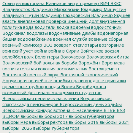
Солнцев
викторина
Винников
вице-премьер
ВИЧ
ВККС
Владивосток
Владимир Марковский
Владимир Мишустин
Владимир Путин
Владимир Сахаровский
Владимир Якушев
власть
внеплановая проверка
Внешний долг
внутренняя
политика
вода
водители
водка
водоемы
водоисточник
Водоканал
водолазы
водоналивные дамбы
водонапорная
башня
водоснабжение
военная служба
военные сборы
военный комиссар
ВОЗ
возврат_стеклотары
возгорание
воинский учет
война
война в Сирии
Войтенков
вокзал
волейбол
волк
Волонтеры
Волочаевка
Волочаевская битва
Волочаевский бой
вольная борьба
Ворожбит
Воропаева
воспитательная колония
воспоминания
Востокцемент
Восточный военный округ
Восточный экономический
форум
врач
врачебные ошибки
врачи
вредные привычки
временные трубопроводы
Время Биробиджана
всемирный фестиваль молодежи и студентов
Всероссийская перепись населения
Всероссийская
спартакиада пенсионеров
Всероссийский день ходьбы
Всероссийский конкурс
встреча_с_населением
ВТБъ
ВУЗ
ВЦИОМ
выборы
выборы 2017
выборы губернатора
выборы мэра
выборы ректора
выборы_2019
выборы_2021
выборы_2026
выборы_губернатора