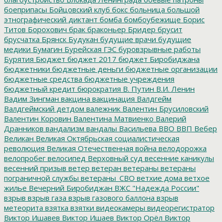
боеприпасы
Бойцовский клуб
бокс
больница
большой
этнографический диктант
бомба
бомбоубежище
Борис
Титов
Борохович
брак
браконьер
Бридер
брусит
брусчатка
Брянск
Будукан
будущие врачи
будущие
медики
Бумагин
Бурейская ГЭС
буровзрывные работы
Бурятия
Бюджет
бюджет 2017
бюджет Биробиджана
бюджетники
бюджетные деньги
бюджетные организации
бюджетные средства
бюджетные учреждения
бюджетный кредит
бюрократия
В. Путин
В.И. Ленин
Вадим Зингман
вакцина
вакцинация
Валдгейм
Валдгеймский детдом
валежник
Валентин Брусиловский
Валентин Коровин
Валентина Матвиенко
Валерий
Дранников
вандализм
вандалы
Васильева
ВВО
ВВП
Вебер
Великан
Великая Октябрьская социалистическая
революция
Великая Отечественная война
велодорожка
велопробег
велосипед
Верховный суд
весенние каникулы
весенний призыв
ветер
ветеран
ветераны
ветераны
пограничной службы
ветераны_СВО
ветхие дома
ветхое
жилье
Вечерний Биробиджан
ВЖС "Надежда России"
взрыв
взрыв газа
взрыв газового баллона
взрыв
метеорита
взятка
взятки
видеокамеры
видеорегистратор
Виктор Ишавев
Виктор Ишаев
Виктор Орёл
Виктор