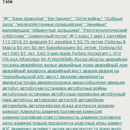
Тэги
"@"
"Банк приколов"
"Бествидео"
"Дети войны"
"Добрые
дела"
"железобетонные полицейские"
"ленивые"
малоимущие
"обманутые дольщики"
"Рентгенологический
субботник"
"Цементный поток"
@
1 класс
1 мая
1 сентября
112
2018
23 февраля
31 декабря
5
5G
75-летие Победы
8
Марта
80 лет
80 лет Биробиджану
80_летие_Победы
85
лет ЕАО
85_лет_ЕАО
9 мая
Apple
Forbes
Instagram
L-410
QR-код
WhatsApp
Wi-Fi
WorldSkills Russia
аборты
аварийная
посадка
аварийное жилье
аварийные дома
аварийный дом
аварийный жилфонд
аварийный мост
авария
авария на
Чернобыльской АЭС
август
Авдалян
авиабилеты
авиакатастрофа
авиалесоохрана
авиасообщение
авиация
автобус
автобусная остановка
автобусные войны
автобусные остановки
автобусные перевозки
автобусный
парк
автобусы
автовокзал
автоклуб
автомобили
автомобиль
автоперевозки
Агада
агитпоезд
аграрии
адвокат
Адвокаты
административная комиссия
административная ответственность
административное
дело
администрация президента
азартные игры
азимут
АЗС
Акименко
активист
акция
акция протеста
Александр