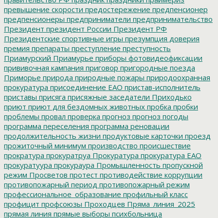
превышение скорости
предостережение
предпенсионер
предпенсионеры
предприниматели
предпринимательство
Президент
президент России
Президент РФ
Президентские спортивные игры
презумпция доверия
премия
препараты
преступление
преступность
Приамурский
Приамурье
приборы фотовидеофиксации
прививочная кампания
приговор
пригородные поезда
Приморье
природа
природные пожары
природоохранная
прокуратура
присоединение ЕАО
пристав-исполнитель
приставы
присяга
присяжные заседатели
Приходько
приют
приют для бездомных животных
пробка
пробки
проблемы
провал
проверка
прогноз
прогноз погоды
программа переселения
программа реновации
продолжительность жизни
продуктовые карточки
проезд
прожиточный минимум
производство
происшествие
прократура
прокуратруа
Прокуратура
прокуратура ЕАО
прокуратуура
прокураура
Промышленность
пропускной
режим
Просветов
протест
противодействие коррупции
противопожарный период
противопожарный режим
профессиональное_образование
профильный класс
профицит
профсоюзы
Проходцев
Пряма_линия_2025
прямая линия
прямые выборы
психбольница