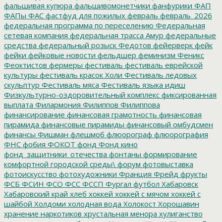
фальшивая купюра
фальшивомонетчики
фанфурики
ФАП
ФАПы
ФАС
фастфуд для пожилых
февраль
февраль_2026
федеральная программа по переселению
Федеральная
сетевая компания
федеральная трасса Амур
федеральные
средства
федеральный розыск
Федотов
фейерверк
фейк
фейки
фейковые новости
фельдшер
феминизм
Феникс
Феоктистов
фермеры
фестиваль
фестиваль еврейской
культуры
фестиваль красок Холи
Фестиваль ледовых
скульптур
Фестиваль мяса
Фестиваль языка идиш
Физкультурно-оздоровительный комплекс
фиксированная
выплата
Филармония
Филиппов
Филиппова
финансирование
финансовая грамотность
финансовая
пирамида
финансовые пирамиды
финансовый омбудсмен
финансы
Фишман
флешмоб
флюорограф
флюорография
ФНС
фобия
ФОКОТ
фонд
Фонд кино
фонд_защитники_отечества
фонтаны
формирование
комфортной городской среды\
форум
фотовыставка
фотоискусство
фотохудожники
Франция
Фрейд
фрукты
ФСБ
ФСИН
ФСО
ФСС
ФССП
Фургал
футбол
Хабаровск
Хабаровский край
хлеб
хоккей
хоккей с мячом
хоккей с
шайбой
Холдоми
холодная вода
Холокост
Хорошавин
хранение наркотиков
хрустальная менора
хулиганство