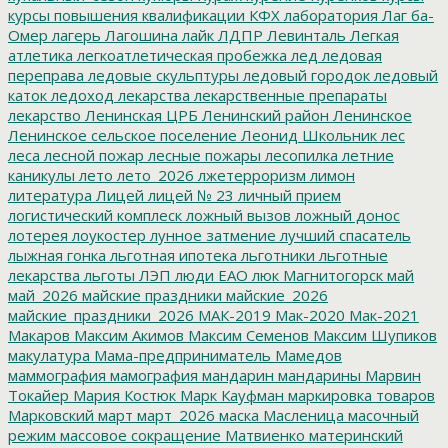
курсы повышения квалификации
КФХ
лаборатория
Лаг ба-
Омер
лагерь
Лагошина
лайк
ЛДПР
Левинталь
Легкая
атлетика
легкоатлетическая пробежка
лед
ледовая
переправа
ледовые скульптуры
ледовый городок
ледовый
каток
ледоход
лекарства
лекарственные препараты
лекарство
Ленинская ЦРБ
Ленинский район
Ленинское
Ленинское сельское поселение
Леонид Школьник
лес
леса
лесной пожар
лесные пожары
лесопилка
летние
каникулы
лето
лето_2026
лжетерроризм
лимон
литература
Лицей
лицей № 23
личный прием
логистический комплеск
ложный вызов
ложный донос
лотерея
лоукостер
лунное затмение
лучший спасатель
лыжная гонка
льготная ипотека
льготники
льготные
лекарства
льготы
ЛЭП
люди ЕАО
люк
Магнитогорск
май
май_2026
майские праздники
майские_2026
майские_праздники_2026
МАК-2019
Мак-2020
Мак-2021
Макаров
Максим Акимов
Максим Семенов
Максим Шупиков
макулатура
Мама-предприниматель
Мамедов
маммография
мамография
мандарин
мандарины
Марвин
Токайер
Мария Костюк
Марк Кауфман
маркировка товаров
Марковский
март
март_2026
маска
Масленица
масочный
режим
массовое сокращение
Матвиенко
материнский