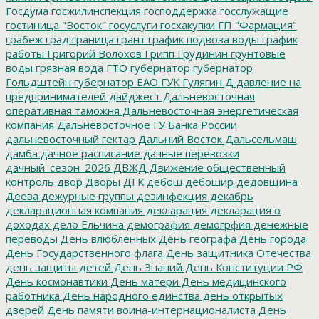
Госдума
госжилинспекция
господдержка
госслужащие
гостиница "Восток"
госуслуги
госхакупки
ГП "Фармация"
грабеж
град
граница
грант
график подвоза воды
график
работы
Григорий Волохов
Грипп
Грудинин
грунтовые
воды
грязная вода
ГТО
губернатор
губернатор
Гольдштейн
губернатор ЕАО
ГУК
Гулягин
Д
давление на
предпринимателей
дайджест
Дальневосточная
оперативная таможня
Дальневосточная энергетическая
компания
Дальневосточное ГУ Банка России
дальневосточный гектар
Дальний Восток
Дальсельмаш
дамба
дачное расписание
дачные перевозки
дачный_сезон_2026
ДВЖД
Движение общественный
контроль
двор
Дворы
ДГК
дебош
дебошир
дедовщина
Деева
дежурные группы
дезинфекция
декабрь
декларационная компания
декларация
декларация о
доходах
дело Ельчина
демография
демогрфия
денежные
переводы
День влюбленных
День географа
День города
День Государственного флага
День защитника Отечества
день защиты детей
День Знаний
День Конституции РФ
День космонавтики
День матери
День медицинского
работника
День народного единства
день открытых
дверей
День памяти воина-интернационалиста
День