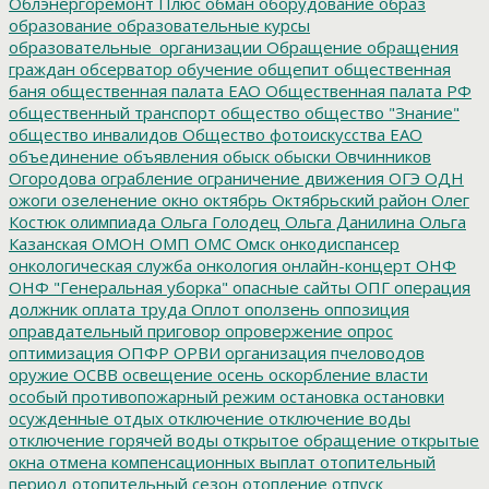
Облэнергоремонт Плюс
обман
оборудование
образ
образование
образовательные курсы
образовательные_организации
Обращение
обращения
граждан
обсерватор
обучение
общепит
общественная
баня
общественная палата ЕАО
Общественная палата РФ
общественный транспорт
общество
общество "Знание"
общество инвалидов
Общество фотоискусства ЕАО
объединение
объявления
обыск
обыски
Овчинников
Огородова
ограбление
ограничение движения
ОГЭ
ОДН
ожоги
озеленение
окно
октябрь
Октябрьский район
Олег
Костюк
олимпиада
Ольга Голодец
Ольга Данилина
Ольга
Казанская
ОМОН
ОМП
ОМС
Омск
онкодиспансер
онкологическая служба
онкология
онлайн-концерт
ОНФ
ОНФ "Генеральная уборка"
опасные сайты
ОПГ
операция
должник
оплата труда
Оплот
оползень
оппозиция
оправдательный приговор
опровержение
опрос
оптимизация
ОПФР
ОРВИ
организация пчеловодов
оружие
ОСВВ
освещение
осень
оскорбление власти
особый противопожарный режим
остановка
остановки
осужденные
отдых
отключение
отключение воды
отключение горячей воды
открытое обращение
открытые
окна
отмена компенсационных выплат
отопительный
период
отопительный сезон
отопление
отпуск