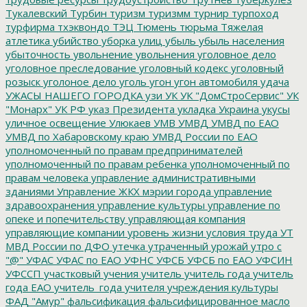
Тукалевский
Турбин
туризм
туризмм
турнир
турпоход
турфирма
тхэквондо
ТЭЦ
Тюмень
тюрьма
Тяжелая
атлетика
убийство
уборка улиц
убыль
убыль населения
убыточность
увольнение
увольнения
уголовное дело
уголовное преследование
уголовный кодекс
уголовный
розыск
уголоное дело
уголь
угон
угон автомобиля
удача
УЖАСЫ НАШЕГО ГОРОДКА
узи
УК
УК "ДомСтроСервис"
УК
"Монарх"
УК РФ
указ Президента
укладка
Украина
укусы
уличное освещение
Улюкаев
УМВ
УМВД
УМВД по ЕАО
УМВД по Хабаровскому краю
УМВД России по ЕАО
уполномоченный по правам предпринимателей
уполномоченный по правам ребенка
уполномоченный по
правам человека
управление административными
зданиями
Управление ЖКХ мэрии города
управление
здравоохранения
управление культуры
управление по
опеке и попечительству
управляющая компания
управляющие компании
уровень жизни
условия труда
УТ
МВД России по ДФО
утечка
утраченный урожай
утро с
"@"
УФАС
УФАС по ЕАО
УФНС
УФСБ
УФСБ по ЕАО
УФСИН
УФССП
участковый
учения
учитель
учитель года
учитель
года ЕАО
учитель_года
учителя
учреждения культуры
ФАД "Амур"
фальсификация
фальсифицированное масло