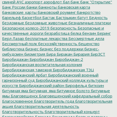
свиней
АЧС
аэропорт
аэрофлот
бал
банк
банк "Открытие"
Банк России
банки
банкноты
банковская карта
банковские_карты
банковский роуминг
банкротство
барельеф
баскетбол
Бастак
Бастрыкин
батут
Бедность
бездомные
бездомные животные
безналичные платежи
Безопасное колесо-2019
безопасность
Безопасные и
качественные дороги
безработица
белка
бензин
Беринг
Берл Лазар
бесплатные лекарства
Бессмертные дела
Бессмертный полк
бесхозяйственность
бешенство
библиотека
бизнес
бизнес без поддержки
бизнес-
омбудсмен
биометрия
Бира
Биракан
Бирария
БирЗСТ
Биробидажан
Биробиджан
Биробиджан-2
Биробиджанская воспитательная колония
Биробиджанская таможня
Биробиджанская ТЭЦ
Биробиджанский Арбат
Биробиджанский военный
гарнизонный суд
Биробиджанский колледж культуры и
искусств
Биробиджанский район
Бирофельд
биткоин
битумная яма
битумная_яма
битумное болото
битумные
ямы
Благовещенск
Благовещенский кафедральный собор
Благословенное
благотворитель года
благотворительная
акция
благотворительная деятельность
благотворительность
благотворительный концерт
благоустройство
Блокада Ленинграда
боевые патроны