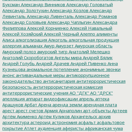
Буксман
Александр Винников
Александр Головатый
Александр Золотухин
Александр Козлов
Александр
Левинталь
Александр Ливенталь
Александр Романов
Александр Соловьев
Александр Чаплыгин
Александра
Филиппова
Алексей Корниенко
Алексей Навальный
Алексей Хозяйский
Алексей Черный
Алеппо
алименты
Алиса
алкоголизация
Алкоголь
алкогольная продукция
аллергия
альманах
Амур
Амурзет
Амурская область
Амурский полоз
амурский тигр
Анатолий Мелешко
Анатолий Скоробогатов
Ангелы мира
Андрей Бялик
Андрей Голубь
Андрей Драчев
Андрей Пивенко
Анна
Кузнецова
аномальное потепление
анонимные звонки
анонс
антивандальные меры
антикоррупционное
законодательство
антисанитария
антитеррористическая
безопасность
антитеррористическая комиссия
антитеррористические учения
АО "ДГК"
АО "ДРСК"
апелляция
аппарат видеофиксации
апрель
аптека
Арашуков
Арбат
Арена
аренда земли
арендная плата
арест
арест счетов
Армия
Арнаполин
арт-объекты
Артеев
Артём Акименко
Артём Куликов
Архангельск
архив
архитектура
астероид
астрономия
асфальт
асфальтовое
покрытие
Атлет
аудиенция
аферисты
африканская чума