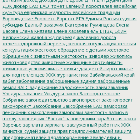
ДЭК
дюкер
ЕАО
ЕАО_тонет
Евгений Коростелев
еврейская
культура
еврейская_мудрость
еврейские традиции
Евровидение
Евросеть
Еврстат
ЕГЭ
Единая Россия
единая
субсидия
Единый заказчик
Екатерина Румянцева
Елена
Басова
Елена Князева
Елена Хахалева
ель
ЕНВД
Ефим
Вепринский
жалоба
жд переезд
железная дорога
железнодорожный переезд
женская кнсультация
женская
консультация
жестокое обращение с детьми
жестокое
обращение с животными
жестокость
живодер
живопись
животноводство
животные
жилищные сертификаты
жилищные условия
жилье
жилье для детей-сирот
жильё
для подтопленцев
ЖКХ
журналистика
Забайкальский край
забег
заболевание
заброшенные здания
заброшенные
земли
ЗАГС
задержание
задолженность
займ
заказник
Ульдура
заказник Ульдуры
закон
Законодательное
Собрание
законодательство
законопреокт
законопроект
законороект
Заксобрание
Заксобрание ЕАО
заморозка
пенсионных накоплений
заморозки
занятость
запись в
школу
заповедник "Бастак"
заповедники
заработная плата
Заречье
зарплата
зарплаты
заслуженный работник ЖКХ
зачистка_судей
защита прав предпринимателей
защита
предпринимателей
здравоохранение
земледельцы