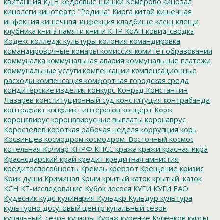
квитанция
КДН
кедровые шишки
Кемерово
кинозал
кинологи
кинотеатр "Родина"
Кирга
китай
кишечная
инфекция
кишечная_инфекция
кладбище
клещ
клещи
клубника
книга памяти
книги
КНР
КоАП
ковид-сводка
Кодекс
колледж культуры
колония
командировка
командировочные
комары
комиссия
комитет образования
коммуналка
коммунальная авария
коммунальные платежи
коммунальные услуги
компенсации
компенсационные
расходы
компенсация
комфортная городская среда
кондитерские изделия
конкурс
Конрад
Константин
Лазарев
конституционный суд
конституция
контрабанда
контрафакт
конфликт интересов
концерт
Корж
коронавирус
коронавирусные выплаты
коронаврус
Коростелев
короткая рабочая неделя
коррупция
корь
Косвинцев
космодром
космодром_Восточный
космос
котельная
Кочмар
КПРФ
КПСС
кража
кражи
красная икра
Краснодарский край
кредит
кредитная амнистия
кредитоспособность
Кремль
креозот
Крещение
кризис
Крик души
Криминал
Крым
крытый каток
крытый_каток
КСН
КТ-исследование
Кубок лосося
КУГИ
КУГИ ЕАО
Кудесник
кудо
кулинария
Кульдкр
Кульдур
культура
культурно досуговый центр
купальный сезон
купальный_сезон
купюры
Кураж
курение
Куренков
курсы