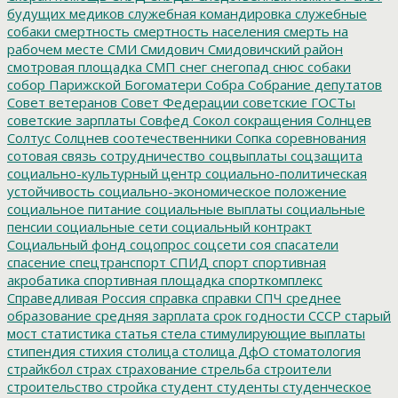
будущих медиков
служебная командировка
служебные
собаки
смертность
смертность населения
смерть на
рабочем месте
СМИ
Смидович
Смидовичский район
смотровая площадка
СМП
снег
снегопад
снюс
собаки
собор Парижской Богоматери
Собра
Собрание депутатов
Совет ветеранов
Совет Федерации
советские ГОСТы
советские зарплаты
Совфед
Сокол
сокращения
Солнцев
Солтус
Солцнев
соотечественники
Сопка
соревнования
сотовая связь
сотрудничество
соцвыплаты
соцзащита
социально-культурный центр
социально-политическая
устойчивость
социально-экономическое положение
социальное питание
социальные выплаты
социальные
пенсии
социальные сети
социальный контракт
Социальный фонд
соцопрос
соцсети
соя
спасатели
спасение
спецтранспорт
СПИД
спорт
спортивная
акробатика
спортивная площадка
спорткомплекс
Справедливая Россия
справка
справки
СПЧ
среднее
образование
средняя зарплата
срок годности
СССР
старый
мост
статистика
статья
стела
стимулирующие выплаты
стипендия
стихия
столица
столица ДфО
стоматология
страйкбол
страх
страхование
стрельба
строители
строительство
стройка
студент
студенты
студенческое