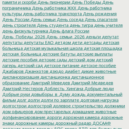
памяти и скорби
День пионерии
День Победы
День
пограничника
День работника ЖКХ
День работника
культуры
день работника транспорта
День рождения
День России
День семьи
День соседа
День спасателя
день строителя
День студента
день тигра
день учителя
день физкультурника
День флага России
День_Победы_2026
День_семьи_2026
деньги
депутат
депутаты
депутаты ЕАО
детдом
дети
детсады
детская
больница
детская музыкальная школа
детская площадка
детская_больница
детские батуты
детские выплаты
детские пособия
детские сады
детский дом
детский
лагерь
детский сад
детское питание
детское пособие
Джабаров
Джанхотов
дзюдо
диабет
дикие животные
диспансеризация
дистанционка
дистанционное
образование
Дмитрий Меведев
Дмитрий Медведев
Дмитрий Нестеров
Доблесть_Хингана
Добрые люди
Добрые руки
довыборы_в_Думу
дождь
документальный
фильм
долг
долги
долги по зарплате
долговая нагрузка
долгострои
долгострой
долевое строительство
должники
дом офицеров
дом престарелых
домашние животные
допфинансирование
дороги
дорожная камера
дорожные
знаки
дорожные камеры
дорожный радар
ДОСААФ
дотации
доход
доходы
ДПС
дрова
ДТП
дтп
Дудин
дым