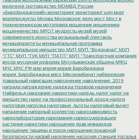
молочное скотоводство
МОМВД России
«Биробиджанский»
мониторинг
мониторинг цен
морг
морепродукты
Москва
Московское дело
мост
Мост в
Нижнеленинском
мотопомпа
мошенник
мошенники
мошенничество
МРОТ
мудрость
музей
музей
современного искусства
музыкальный спектакль
муниципалитеты
муниципальная программа
муниципальное имущество
МУП
МУП "Водоканал"
МУП
"ГТС"
МУП "ГУК
МУП "ПАТП"
МУП "Транспортная компания
мусор
мусорная реформа
Мусульманская община
МФЦ
МЧС
МЧС РФ
мэр
мэрия
мэрия Биробиджана
мэрия_Биробиджана
мясо
Мясокомбинат
набережная
Навальный
навигация
наводнение
наводнение_2019
награда
награждение
надежда
Назаров
назначения
Найфельд
наказание
накркотики
наледь
налог
налог на
имущество
налог на профессиональный доход
налоги
налоговая нагрузка
налоговые_льготы
налоговый вычет
нападение
напорный коллектор
наркозависимость
нарколаборатория
наркомания
наркосодержащие
растения
наркотики
нарушение прав инвалидов
нарушение тишины и покоя
нарушения пожарной
безопасности
насвай
население
насосная станция
Наталья