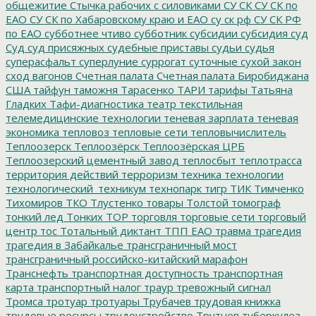
общежитие
Стычка рабочих с силовиками
СУ СК
СУ СК по
ЕАО
СУ СК по Хабаровскому краю и ЕАО
су ск рф
СУ СК РФ
по ЕАО
субботнее чтиво
субботник
субсидии
субсидия
суд
Суд
суд присяжных
судебные приставы
судьи
судья
суперасфальт
суперлуние
суррогат
суточные
сухой закон
сход вагонов
Счетная палата
Счетная палата Биробиджана
США
тайфун
таможня
Тарасенко
ТАРИ
тарифы
Татьяна
Гладких
Тафи-диагностика
театр
текстильная
телемедицинские технологии
теневая зарплата
теневая
экономика
тепловоз
тепловые сети
тепловычислитель
Теплоозерск
Теплоозёрск
Теплоозёрская ЦРБ
Теплоозерский цементный завод
теплосбыт
теплотрасса
территория действий
терроризм
техника
технологии
технологический_техникум
технопарк
тигр
ТИК
Тимченко
Тихомиров
ТКО
Тлустенко
товары
Толстой
томограф
тонкий лед
Тонких
ТОР
торговля
торговые сети
торговый
центр
тос
Тотальный диктант
ТПП ЕАО
травма
трагедия
трагедия в Забайкалье
трансграничный мост
трансграничный российско-китайский марафон
Транснефть
транспортная доступность
транспортная
карта
транспортный налог
траур
тревожный сигнал
Тромса
тротуар
тротуары
Трубачев
трудовая книжка
трудовые ресурсы
трудоустройство
Трутнев
туберкулез