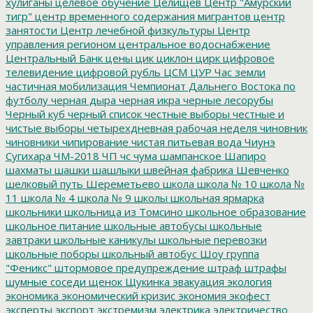
хулиганы
целевое обучение
Целищев
Центр "Амурский
тигр"
центр временного содержания мигрантов
центр
занятости
Центр лечебной физкультуры
Центр
управления регионом
центральное водоснабжение
Центральный Банк
цены
цик
циклон
цирк
цифровое
телевидение
цифровой рубль
ЦСМ
ЦУР
Час земли
частичная мобилизация
Чемпионат Дальнего Востока по
футболу
черная дыра
черная икра
черные лесорубы
Черный куб
черный список
честные выборы
честные и
чистые выборы
четырехдневная рабочая неделя
чиновник
чиновники
чипирование
чистая питьевая вода
Чиунэ
Сугихара
ЧМ-2018
ЧП
чс
чума
шампанское
Шапиро
шахматы
шашки
шашлыки
швейная фабрика
Шевченко
шелковый путь
Шереметьево
школа
школа № 10
школа №
11
школа № 4
школа № 9
школы
школьная ярмарка
школьники
школьница из Томсино
школьное образование
школьное питание
школьные автобусы
школьные
завтраки
школьные каникулы
школьные перевозки
школьные поборы
школьный автобус
Шоу группа
"Феникс"
штормовое предупреждение
штраф
штрафы
шумные соседи
щенок
Щукинка
эвакуация
экология
экономика
экономический кризис
экономия
экофест
эксперты
экспорт
экстремизм
электрика
электричество