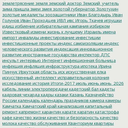
землетрясение
земля
земский доктор
Земский_учитель
зима пришла
змеи
змея
золотой губернатор
Золотухин
золотые медалисты
зоозащитники
Иван Благодырь
Иван
Голунов
Иван Проходцев
ИВЛ
ивс
Игорь Ткачев
игрушки
идиш
избиение
избирательная кампания
избирком
Известковый
измени жизнь к лучшему
Израиль
имена
импорт
инвалиды
инвестирование
инвестиции
инвестиционные проекты
индекс самоизоляции
индекс
человеческого развития
индексация
инновационное
развитие
иностранные государства
инспектор ДПС
инсульт
интервью
Интернет
инфекционная больница
инфекция
инфляция
инфраструктура
ипотека
Ирина
Пинчук
Иркутская область
иск
искусственная елка
искусственный_интеллект
исправительная колония
исследование
история
Итоги-2017
июль
июнь
июнь_2026
кабель линии электропередачи
кадетский бал
кадеты
кадровая чехарда
кадры
казаки
Казань
Казначейство
России
календарь
календарь праздников
камера
камеры
Камчатка
Камчатский край
канализация
капитальный
ремонт
капремонт
карантин
карате
каратин
катастрофа
кафе
качество жизни
качество и безопасность
качество
молока
качество обслуживания
Кванториум
квартиры