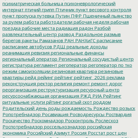
психиатрическая больница
психоневрологический
интернат
птичий грипп
Птичник
пункт весового контроля
пункт пропуска
путевка
Путин
ПФР
Пшеничный
пьянство
за рулем
работа
работодатели
рабочая неделя
рабочая
поездка
рабочие места
радиация
радон
Разбой
развлекательный центр
развод
Раздольное
размыв
берегов
ракеты
Рамазанов
РАН
РАНХиГС
расписание
расписание автобусов
РДШ
реальные доходы
реанимация
ревизия
региональные финансы
региональный оператор
Региональный сосудистый центр
регистратура
регламент
регоператор
регоператор по тко
режим самоизоляции
резиновая квартира
резиновые
квартиры
рейд
рейинг
рейтинг
рейтинг_2026
реклама
реконструкция
ректор
религия
ремонт
ремонт дорог
реорганизация
реструктуризация
ресурсный центр
ресурсоснабжающая организация
РЖД
РИА Рейтинг
ритуальные услуги
рйтинг
рогатый скот
роддом
Родительский день
роды
рождаемость
Рождество
розыск
Ропотребнадзор
Росавиация
Росводресурсы
Росгвардия
Роскачество
Роскомнадзор
Росконтроль
Рослесхоз
Роспотребнадзор
россельхознадзор
российская
экономика
Российский Азимут
Россия
Росстат
рост цен