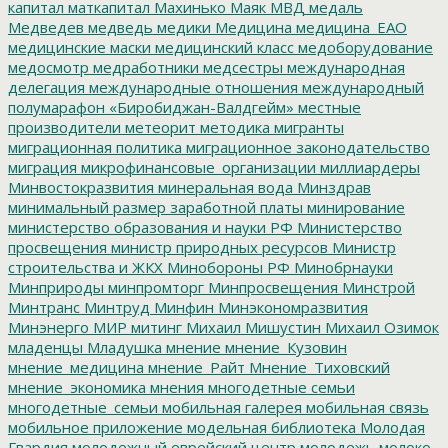
капитал
маткапитал
Махинько
Маяк
МВД
медаль
Медведев
медведь
медики
Медицина
медицина_ЕАО
медицинские маски
медицинский класс
медоборудование
медосмотр
медработники
медсестры
международная
делегация
международные отношения
международный
полумарафон «Биробиджан-Валдгейм»
местные
производители
метеорит
методика
мигранты
миграционная политика
миграционное законодательство
миграция
микрофинансовые_организации
миллиардеры
Минвостокразвития
минеральная вода
Минздрав
минимальный размер заработной платы
минирование
министерство образования и науки РФ
Министерство
просвещения
министр природных ресурсов
Министр
строительства и ЖКХ
Минобороны РФ
Минобрнауки
Минприроды
минпромторг
Минпросвещения
Минстрой
Минтранс
Минтруд
Минфин
Минэкономразвития
Минэнерго
МИР
митинг
Михаил Мишустин
Михаил Озимок
младенцы
Младушка
мнение
мнение_Кузовин
мнение_медицина
мнение_Райт
Мнение_Тиховский
мнение_экономика
мнения
многодетные семьи
многодетные_семьи
мобильная галерея
мобильная связь
мобильное приложение
модельная библиотека
Молодая
Гвардия
молодежный еврейский центр
молодежь
молоко