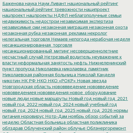
Баженова
наука
Наум Ливант
национальный рейтинг
национальный рейтинг тревожности
наципроект
нацпроект
нацпроекты
НДФЛ
неблагополучные семьи
недвижимость
недострои
независимая экспертиза
независимые сми
незаконная миграция
незаконная охота
незаконная рубка
незаконная_реклама
некролог
нелегальная торговля
Немаев
непогода
нерабочая неделя
несанкционированная_торговля
несанкционированный_митинг
несовершеннолетние
несчастный случай
Нетрезвый водитель
неуважение к
власти
неформальная занятость
нефть
Нижнеленинский
пункт пропуска
Николаевка
николаевка_памятник
Николаевская районная больница
Николай Канделя
никотин
НК РФ
НКО
НКО «РОКР»
Новая звезда
Новгородская область
нововвведение
нововведение
нововведениея
нововведения
новое_оборудование
новые люди
новые маршруты
Новый год
новый год_2021
новый год_2022
новый год_2024
новый учебный год
новый_год_2024
новый_год_2025
новый_год_2026
нормы
питания
норовирус
Нотр-Дам
ноябрь
обзор событий за
неделю
Областная больница
областная поликлиника
облздрав
Облученский район
облучье
Облэнергоремонт