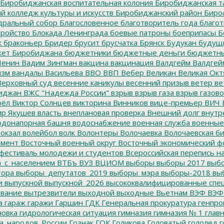
Биробиджанская воспитательная колония
Биробиджанская т
 колледж культуры и искусств
Биробиджанский район
Биро
дральный собор
Благословенное
благотворитель года
благот
тройство
Блокада Ленинграда
боевые патроны
боеприпасы
Б
к
браконьер
Бридер
брусит
брусчатка
Брянск
Будукан
будущи
ет Биробиджана
бюджетники
бюджетные деньги
бюджетны
Ленин
Вадим Зингман
вакцина
вакцинация
Валдгейм
Валдгей
изм
вандалы
Васильева
ВВО
ВВП
Вебер
Великан
Великая Окт
ерховный суд
весенние каникулы
весенний призыв
ветер
ве
иджан
ВЖС "Надежда России"
взрыв
взрыв газа
взрыв газово
рёл
Виктор Солнцев
викторина
Винников
вице-премьер
ВИЧ
р Якушев
власть
внеплановая проверка
Внешний долг
внутр
донапорная башня
водоснабжение
военная служба
военные
окзал
волейбол
волк
Волонтеры
Волочаевка
Волочаевская б
емент
Восточный военный округ
Восточный экономический ф
фестиваль молодежи и студентов
Всероссийская перепись н
а_с_населением
ВТБъ
ВУЗ
ВЦИОМ
выборы
выборы 2017
выбо
тора
выборы_депутатов_2019
выборы_мэра
выборы-2018
вы
и
выпускной
выпускной_2026
высококвалифицированные спе
вание
вытрезвители
выходной
выходные
Вьетнам
ВЭФ
ВЭФ
а
гараж
гаражи
Гаршин
ГДК
Генеральная прокуратура
генпро
новка
гидрологическая ситуация
гимназия
гимназия № 1
глав
а_народов_России
Гознак
ГОК
Голикова
Головатый
гололед
г