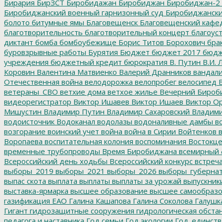
Бирария
БирЗСТ
Биробидажан
Биробиджан
Биробиджан-2
Биробиджанский военный гарнизонный суд
Биробиджанский
болото
битумные ямы
Благовещенск
Благовещенский кафе
благотворительность
благотворительный концерт
благоус
диктант
бомба
бомбоубежище
Борис Титов
Борохович
бра
буровзрывные работы
Бурятия
Бюджет
бюджет 2017
бюдж
учреждения
бюджетный кредит
бюрократия
В. Путин
В.И. 
Коровин
Валентина Матвиенко
Валерий Дранников
вандал
Отечественная война
велодорожка
велопробег
велосипед
В
ветераны_СВО
ветхие дома
ветхое жилье
Вечерний Бироб
видеорегистратор
Виктор Ишавев
Виктор Ишаев
Виктор О
Мишустин
Владимир Путин
Владимир Сахаровский
Владими
водоисточник
Водоканал
водолазы
водоналивные дамбы
во
возгорание
воинский учет
война
война в Сирии
Войтенков
в
Воропаева
воспитательная колония
воспоминания
Востокц
временные трубопроводы
Время Биробиджана
всемирный 
Всероссийский день ходьбы
Всероссийский конкурс
встреч
выборы_2019
выборы_2021
выборы_2026
выборы_губерна
выпас скота
выплата
выплаты
выплаты за урожай
выпускник
выставка-ярмарка
высшее образование
высшее самообразо
газификация ЕАО
Галина Кашапова
Галина Соколова
Галушк
Гигант
гидрозащитные сооружения
гидрологическая обста
педагога и наставника
Год семьи
Год экологии
Год_единств