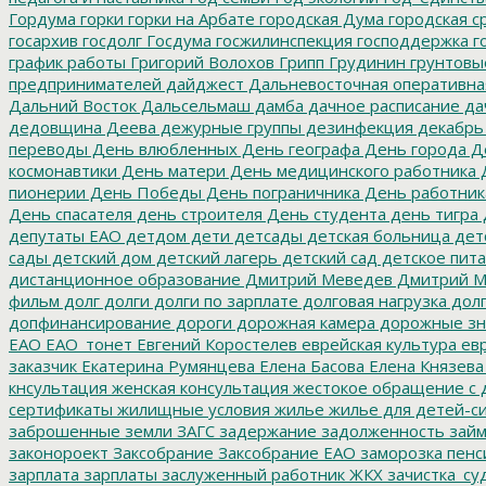
Гордума
горки
горки на Арбате
городская Дума
городская с
госархив
госдолг
Госдума
госжилинспекция
господдержка
г
график работы
Григорий Волохов
Грипп
Грудинин
грунтовы
предпринимателей
дайджест
Дальневосточная оперативна
Дальний Восток
Дальсельмаш
дамба
дачное расписание
да
дедовщина
Деева
дежурные группы
дезинфекция
декабрь
переводы
День влюбленных
День географа
День города
Де
космонавтики
День матери
День медицинского работника
Д
пионерии
День Победы
День пограничника
День работник
День спасателя
день строителя
День студента
день тигра
депутаты ЕАО
детдом
дети
детсады
детская больница
дет
сады
детский дом
детский лагерь
детский сад
детское пит
дистанционное образование
Дмитрий Меведев
Дмитрий М
фильм
долг
долги
долги по зарплате
долговая нагрузка
долг
допфинансирование
дороги
дорожная камера
дорожные зн
ЕАО
ЕАО_тонет
Евгений Коростелев
еврейская культура
евр
заказчик
Екатерина Румянцева
Елена Басова
Елена Князева
кнсультация
женская консультация
жестокое обращение с 
сертификаты
жилищные условия
жилье
жилье для детей-с
заброшенные земли
ЗАГС
задержание
задолженность
зай
законороект
Заксобрание
Заксобрание ЕАО
заморозка пенс
зарплата
зарплаты
заслуженный работник ЖКХ
зачистка_су