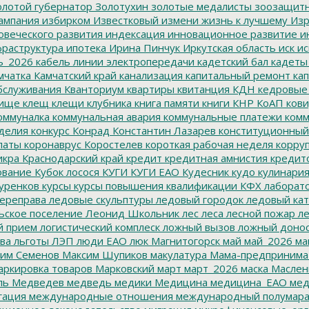
лотой губернатор
Золотухин
золотые медалисты
зоозащит
ампания
избирком
Известковый
измени жизнь к лучшему
Изр
овеческого развития
индексация
инновационное развитие
ин
раструктура
ипотека
Ирина Пинчук
Иркутская область
иск
ис
ь_2026
кабель линии электропередачи
кадетский бал
кадеты
мчатка
Камчатский край
канализация
капитальный ремонт
кап
бслуживания
Кванториум
квартиры
квитанция
КДН
кедровые
ище
клещ
клещи
клубника
книга памяти
книги
КНР
КоАП
кови
оммуналка
коммунальная авария
коммунальные платежи
комм
делия
конкурс
Конрад
Константин Лазарев
конституционный
латы
коронаврус
Коростелев
короткая рабочая неделя
корру
икра
Краснодарский край
кредит
кредитная амнистия
кредит
ование
Кубок лосося
КУГИ
КУГИ ЕАО
Кудесник
кудо
кулинари
уренков
курсы
курсы повышения квалификации
КФХ
лаборат
ереправа
ледовые скульптуры
ледовый городок
ледовый кат
ьское поселение
Леонид Школьник
лес
леса
лесной пожар
ле
й прием
логистический комплеск
ложный вызов
ложный доно
ва
льготы
ЛЭП
люди ЕАО
люк
Магнитогорск
май
май_2026
ма
им Семенов
Максим Шупиков
макулатура
Мама-предпринима
ркировка товаров
Марковский
март
март_2026
маска
Маслен
ль
Медведев
медведь
медики
Медицина
медицина_ЕАО
мед
гация
международные отношения
международный полумара