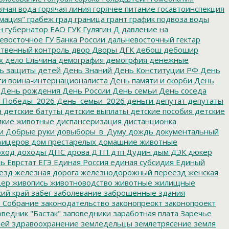
ячая вода
горячая линия
горячее питание
госавтоинспекция
мация"
грабеж
град
граница
грант
график подвоза воды
н
губернатор ЕАО
ГУК
Гулягин
Д
давление на
восточное ГУ Банка России
дальневосточный гектар
твенный контроль
двор
Дворы
ДГК
дебош
дебошир
х
дело Ельчина
демография
демогрфия
денежные
ь защиты детей
День Знаний
День Конституции РФ
День
и воина-интернационалиста
День памяти и скорби
День
День рождения
День России
День семьи
День соседа
_Победы_2026
День_семьи_2026
деньги
депутат
депутаты
а
детские батуты
детские выплаты
детские пособия
детские
кие животные
диспансеризация
дистанционка
и
Добрые руки
довыборы_в_Думу
дождь
документальный
фицеров
дом престарелых
домашние животные
ход
доходы
ДПС
дрова
ДТП
дтп
Дудин
дым
ДЭК
дюкер
ть
Еврстат
ЕГЭ
Единая Россия
единая субсидия
Единый
езд
железная дорога
железнодорожный переезд
женская
дер
живопись
животноводство
животные
жилищные
ий край
забег
заболевание
заброшенные здания
 Собрание
законодательство
законопреокт
законопроект
ведник "Бастак"
заповедники
заработная плата
Заречье
лей
здравоохранение
земледельцы
землетрясение
земля