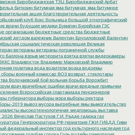
аможня
Биробиджанская ТЭЦ
Биробиджанский Арбат
фельд
биткоин
битумная яма
битумная_яма
битумное
ворительная акция
благотворительная деятельность
ойцовский клуб
бокс
больница
большой этнографический
е врачи
будущие медики
Бумагин
Бурейская ГЭС
е организации
бюджетные средства
бюджетные
мский детдом
валежник
Валентин Брусиловский
Валентин
ябрьская социалистическая революция
Великая
теран
ветераны
ветераны пограничной службы
го баллона
взрыв метеорита
взятка
взятки
видеокамеры
ВККС
Владивосток
Владимир Марковский
Владимир
енняя политика
вода
водители
водка
водоемы
 сборы
военный комиссар
ВОЗ
возврат_стеклотары
итва
Волочаевский бой
вольная борьба
Ворожбит
орум
врач
врачебные ошибки
врачи
вредные привычки
аселения
Всероссийская спартакиада пенсионеров
ры губернатора
выборы мэра
выборы ректора
боры-2019
вывоз мусора
выгребные ямы
вымогательство
циалисты
высокотехнологичная_медпомощь
выставка
_2026
Вячеслав Пастухов
Г.И. Радде
гадюка
газ
куратура
Генпрокуратура РФ
гериатрия
ГЖИ
ГИБДД
Гиви
ный федеральный инспектор
год культурного наследия
год
олосование
голубая сорока
Гольдштейн
гомеопатия