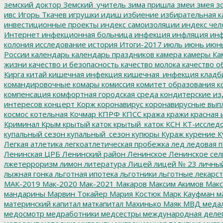
земский доктор
Земский_учитель
зима пришла
змеи
змея
зо
ивс
Игорь Ткачев
игрушки
идиш
избиение
избирательная к
инвестиционные проекты
индекс самоизоляции
индекс чел
Интернет
инфекционная больница
инфекция
инфляция
инф
колония
исследование
история
Итоги-2017
июль
июнь
июн
России
календарь
календарь праздников
камера
камеры
Ка
жизни
качество и безопасность
качество молока
качество о
Кирга
китай
кишечная инфекция
кишечная_инфекция
кладб
командировочные
комары
комиссия
комитет образования
к
компенсация
комфортная городская среда
кондитерские из
интересов
концерт
Корж
коронавирус
коронавирусные вып
космос
котельная
Кочмар
КПРФ
КПСС
кража
кражи
красная 
Криминал
Крым
крытый каток
крытый_каток
КСН
КТ-исслед
купальный сезон
купальный_сезон
купюры
Кураж
курение
К
Легкая атлетика
легкоатлетическая пробежка
лед
ледовая п
Ленинская ЦРБ
Ленинский район
Ленинское
Ленинское сел
лжетерроризм
лимон
литература
Лицей
лицей № 23
личны
лыжная гонка
льготная ипотека
льготники
льготные лекарст
МАК-2019
Мак-2020
Мак-2021
Макаров
Максим Акимов
Макс
мандарины
Марвин Токайер
Мария Костюк
Марк Кауфман
ма
материнский капитал
маткапитал
Махинько
Маяк
МВД
меда
медосмотр
медработники
медсестры
международная деле