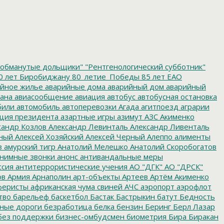
обманутые дольщики"
"Рентгенологический субботник"
0 лет Биробиджану
80_летие_Победы
85 лет ЕАО
йное жилье
аварийные дома
аварийный дом
аварийный
ана
авиасообщение
авиация
автобус
автобусная остановка
били
автомобиль
автоперевозки
Агада
агитпоезд
аграрии
ция президента
азартные игры
азимут
АЗС
Акименко
сандр Козлов
Александр Левинталь
Александр Ливенталь
ный
Алексей Хозяйский
Алексей Черный
Алеппо
алименты
з
амурский тигр
Анатолий Мелешко
Анатолий Скоробогатов
нимные звонки
анонс
антивандальные меры
ссия
антитеррористические учения
АО "ДГК"
АО "ДРСК"
ов
Армия
Арнаполин
арт-объекты
Артеев
Артём Акименко
еристы
африканская чума свиней
АЧС
аэропорт
аэрофлот
тво
барельеф
баскетбол
Бастак
Бастрыкин
батут
Бедность
нные дороги
безработица
белка
бензин
Беринг
Берл Лазар
без поддержки
бизнес-омбудсмен
биометрия
Бира
Биракан