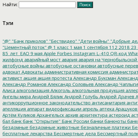
Найти:
Тэги
"@"
"Банк приколов"
"Бествидео"
"Дети войны"
"Добрые де
"Цементный поток"
@
1 класс
1 мая
1 сентября
112
2018
23 
85_лет_ЕАО
9 мая
Apple
Forbes
Instagram
L-410
QR-код
Wha
жилфонд
аварийный мост
авария
авария на Чернобыльской
автобусные войны
автобусные остановки
автобусные перев
адвокат
Адвокаты
административная комиссия
администрат
активист
акция
акция протеста
Александр Буксман
Александ
Александр Романов
Александр Соловьев
Александр Чаплыг
Алиса
алкоголизация
Алкоголь
алкогольная продукция
аллер
Ангелы мира
Андрей Бялик
Андрей Голубь
Андрей Драчев
А
антикоррупционное законодательство
антисанитария
анти
апелляция
аппарат видеофиксации
апрель
аптека
Арашуков
Артём Куликов
Архангельск
архив
архитектура
астероид
ас
бал
банк
банк "Открытие"
Банк России
банки
банкноты
банк
бездомные
бездомные животные
безналичные платежи
Бе
бесплатные лекарства
Бессмертные дела
Бессмертный пол