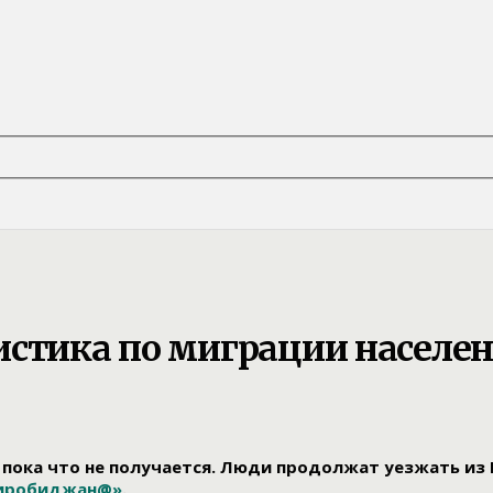
истика по миграции населе
а пока что не получается. Люди продолжат уезжать из
Биробиджан@»
.