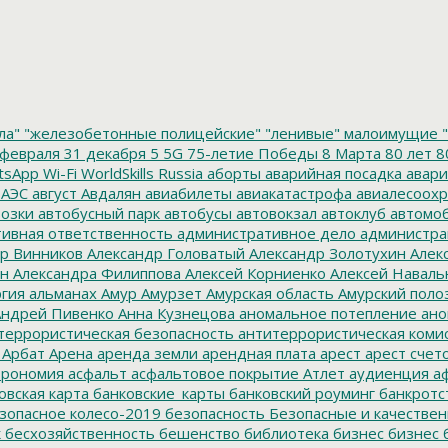
ла"
"железобетонные полицейские"
"ленивые" малоимущие
"
февраля
31 декабря
5
5G
75-летие Победы
8 Марта
80 лет
8
tsApp
Wi-Fi
WorldSkills Russia
аборты
аварийная посадка
авари
 АЭС
август
Авдалян
авиабилеты
авиакатастрофа
авиалесоохр
озки
автобусный парк
автобусы
автовокзал
автоклуб
автомо
ивная ответственность
административное дело
администра
р Винников
Александр Головатый
Александр Золотухин
Алек
ин
Александра Филиппова
Алексей Корниенко
Алексей Наваль
гия
альманах
Амур
Амурзет
Амурская область
Амурский поло
ндрей Пивенко
Анна Кузнецова
аномальное потепление
ано
террористическая безопасность
антитеррористическая коми
Арбат
Арена
аренда земли
арендная плата
арест
арест счет
трономия
асфальт
асфальтовое покрытие
Атлет
аудиенция
аф
овская карта
банковские_карты
банковский роуминг
банкротс
зопасное колесо-2019
безопасность
Безопасные и качестве
к
бесхозяйственность
бешенство
библиотека
бизнес
бизнес 