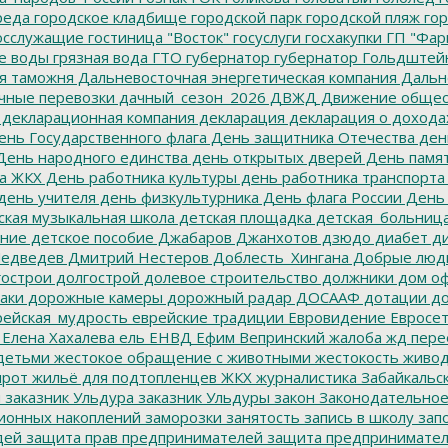
реда
городское кладбище
городской парк
городской пляж
гор
осслужащие
гостиница "Восток"
госуслуги
госхакупки
ГП "Фар
е воды
грязная вода
ГТО
губернатор
губернатор Гольдштей
я таможня
Дальневосточная энергетическая компания
Дальне
чные перевозки
дачный_сезон_2026
ДВЖД
Движение общес
декларационная компания
декларация
декларация о дохода
нь Государственного флага
День защитника Отечества
ден
ень народного единства
день открытых дверей
День памят
а ЖКХ
День работника культуры
день работника транспорта
день учителя
день физкультурника
День флага России
День
ская музыкальная школа
детская площадка
детская_больниц
ание
детское пособие
Джабаров
Джанхотов
дзюдо
диабет
ди
едведев
Дмитрий Нестеров
Доблесть_Хингана
Добрые люд
острои
долгострой
долевое строительство
должники
дом о
аки
дорожные камеры
дорожный радар
ДОСААФ
дотации
до
ейская_мудрость
еврейские традиции
Евровидение
Евросе
Елена Хахалева
ель
ЕНВД
Ефим Вепринский
жалоба
жд пере
детьми
жестокое обращение с животными
жестокость
живо
ирот
жильё для подтопленцев
ЖКХ
журналистика
Забайкальск
м
заказник Ульдура
заказник Ульдуры
закон
Законодательное
ионных накоплений
заморозки
занятость
запись в школу
запо
дей
защита прав предпринимателей
защита предпринимате