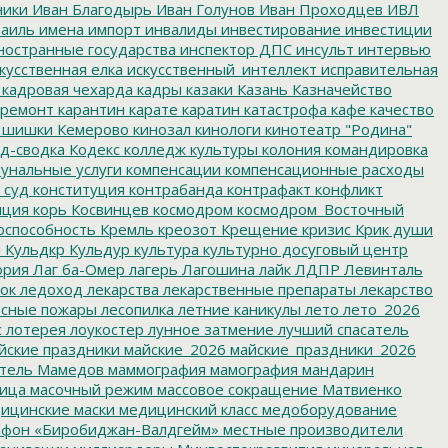
ники
Иван Благодырь
Иван Голунов
Иван Проходцев
ИВЛ
аиль
имена
импорт
инвалиды
инвестирование
инвестиции
остранные государства
инспектор ДПС
инсульт
интервью
кусственная елка
искусственный_интеллект
исправительная
кадровая чехарда
кадры
казаки
Казань
Казначейство
ремонт
карантин
карате
каратин
катастрофа
кафе
качество
 шишки
Кемерово
кинозал
кинологи
кинотеатр "Родина"
д-сводка
Кодекс
колледж культуры
колония
командировка
унальные услуги
компенсации
компенсационные расходы
 суд
конституция
контрабанда
контрафакт
конфликт
пция
корь
Косвинцев
космодром
космодром_Восточный
оспособность
Кремль
креозот
Крещение
кризис
Крик души
я
Кульдкр
Кульдур
культура
культурно досуговый центр
ория
Лаг ба-Омер
лагерь
Лагошина
лайк
ЛДПР
Левинталь
ок
ледоход
лекарства
лекарственные препараты
лекарство
сные пожары
лесопилка
летние каникулы
лето
лето_2026
с
лотерея
лоукостер
лунное затмение
лучший спасатель
йские праздники
майские_2026
майские_праздники_2026
тель
Мамедов
маммография
мамография
мандарин
ица
масочный режим
массовое сокращение
Матвиенко
ицинские маски
медицинский класс
медоборудование
фон «Биробиджан-Валдгейм»
местные производители