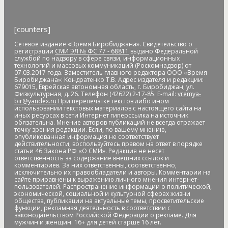
свиней
АЧС
аэропорт
аэрофлот
бал
банк
банк "Открытие"
Банк России
банки
банкноты
банковская карта
[counters]
банковские_карты
банковский роуминг
банкротство
барельеф
баскетбол
Бастак
Бастрыкин
батут
Бедность
Сетевое издание «Время Биробиджана». Свидетельство о
регистрации
СМИ ЭЛ № ФС 77 - 68811
выдано Федеральной
бездомные
бездомные животные
безналичные платежи
службой по надзору в сфере связи, информационных
технологий и массовых коммуникаций (Роскомнадзор) от
Безопасное колесо-2019
безопасность
Безопасные и
07.03.2017 года. Заместитель главного редактора ООО «Время
качественные дороги
безработица
белка
бензин
Беринг
Биробиджана»: Кондратенко Т.В. Адрес издателя и редакции:
679015, Еврейская автономная область, г. Биробиджан, ул.
Берл Лазар
бесплатные лекарства
Бессмертные дела
Физкультурная, д. 26. Телефон (42622) 2-17-85. E-mail:
vremya-
Бессмертный полк
бесхозяйственность
бешенство
bir@yandex.ru
При перепечатке текстов либо ином
использовании текстовых материалов с настоящего сайта на
библиотека
бизнес
бизнес без поддержки
бизнес-
иных ресурсах в сети Интернет гиперссылка на источник
омбудсмен
биометрия
Бира
Биракан
Бирария
БирЗСТ
обязательна. Мнение авторов публикаций не всегда отражает
точку зрения редакции. Если, по вашему мнению,
Биробидажан
Биробиджан
Биробиджан-2
опубликованная информация не соответствует
действительности, воспользуйтесь правом на ответ в порядке
Биробиджанская воспитательная колония
статьи 46 Закона РФ «О СМИ». Редакция не несет
Биробиджанская таможня
Биробиджанская ТЭЦ
ответственность за содержание внешних ссылок и
комментариев. За них ответственны, соответственно,
Биробиджанский Арбат
Биробиджанский военный
исключительно их правообладатели и авторы. Комментарии на
гарнизонный суд
Биробиджанский колледж культуры и
сайте приравнены к выражению личного мнения интернет-
пользователей. Распространение информации о политической,
искусств
Биробиджанский район
Бирофельд
биткоин
экономической, социальной и культурной сферах жизни
битумная яма
битумная_яма
битумное болото
битумные
общества, публикации на актуальные темы, просветительские
функции, рекламная деятельность в соответствии с
ямы
Благовещенск
Благовещенский кафедральный собор
законодательством Российской Федерации о рекламе. Для
мужчин и женщин. 16+ для детей старше 16 лет.
Благословенное
благотворитель года
благотворительная