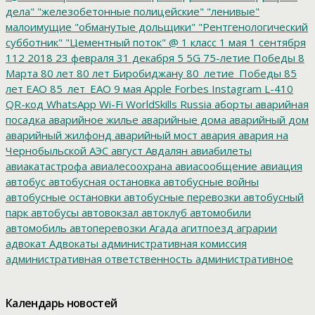
дела"
"железобетонные полицейские"
"ленивые"
малоимущие
"обманутые дольщики"
"Рентгенологический
субботник"
"Цементный поток"
@
1 класс
1 мая
1 сентября
112
2018
23 февраля
31 декабря
5
5G
75-летие Победы
8
Марта
80 лет
80 лет Биробиджану
80_летие_Победы
85
лет ЕАО
85_лет_ЕАО
9 мая
Apple
Forbes
Instagram
L-410
QR-код
WhatsApp
Wi-Fi
WorldSkills Russia
аборты
аварийная
посадка
аварийное жилье
аварийные дома
аварийный дом
аварийный жилфонд
аварийный мост
авария
авария на
Чернобыльской АЭС
август
Авдалян
авиабилеты
авиакатастрофа
авиалесоохрана
авиасообщение
авиация
автобус
автобусная остановка
автобусные войны
автобусные остановки
автобусные перевозки
автобусный
парк
автобусы
автовокзал
автоклуб
автомобили
автомобиль
автоперевозки
Агада
агитпоезд
аграрии
адвокат
Адвокаты
административная комиссия
административная ответственность
административное
дело
администрация президента
азартные игры
азимут
АЗС
Акименко
активист
акция
акция протеста
Александр
Календарь новостей
Буксман
Александр Винников
Александр Головатый