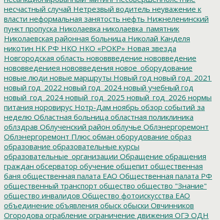
несчастный случай
Нетрезвый водитель
неуважение к
власти
неформальная занятость
нефть
Нижнеленинский
пункт пропуска
Николаевка
николаевка_памятник
Николаевская районная больница
Николай Канделя
никотин
НК РФ
НКО
НКО «РОКР»
Новая звезда
Новгородская область
нововвведение
нововведение
нововведениея
нововведения
новое_оборудование
новые люди
новые маршруты
Новый год
новый год_2021
новый год_2022
новый год_2024
новый учебный год
новый_год_2024
новый_год_2025
новый_год_2026
нормы
питания
норовирус
Нотр-Дам
ноябрь
обзор событий за
неделю
Областная больница
областная поликлиника
облздрав
Облученский район
облучье
Облэнергоремонт
Облэнергоремонт Плюс
обман
оборудование
образ
образование
образовательные курсы
образовательные_организации
Обращение
обращения
граждан
обсерватор
обучение
общепит
общественная
баня
общественная палата ЕАО
Общественная палата РФ
общественный транспорт
общество
общество "Знание"
общество инвалидов
Общество фотоискусства ЕАО
объединение
объявления
обыск
обыски
Овчинников
Огородова
ограбление
ограничение движения
ОГЭ
ОДН