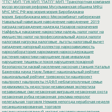
"ГТС"
МУП "ГУК
МУП "ПАТП"
МУП "Транспортная компания
мусор
мусорная реформа
Мусульманская община
МФЦ
МЧС
МЧС РФ
мэр
мэрия
мэрия Биробиджана
мэрия_Биробиджана
мясо
Мясокомбинат
набережная
Навальный
навигация
наводнение
наводнение_2019
награда
награждение
надежда
Назаров
назначения
Найфельд
наказание
накркотики
наледь
налог
налог на
имущество
налог на профессиональный доход
налоги
налоговая нагрузка
налоговые_льготы
налоговый вычет
нападение
напорный коллектор
наркозависимость
нарколаборатория
наркомания
наркосодержащие
растения
наркотики
нарушение прав инвалидов
нарушение тишины и покоя
нарушения пожарной
безопасности
насвай
население
насосная станция
Наталья
Баженова
наука
Наум Ливант
национальный рейтинг
национальный рейтинг тревожности
наципроект
нацпроект
нацпроекты
НДФЛ
неблагополучные семьи
недвижимость
недострои
независимая экспертиза
независимые сми
незаконная миграция
незаконная охота
незаконная рубка
незаконная_реклама
некролог
нелегальная торговля
Немаев
непогода
нерабочая неделя
несанкционированная_торговля
несанкционированный_митинг
несовершеннолетние