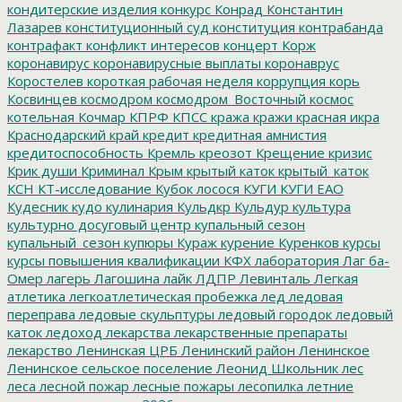
кондитерские изделия
конкурс
Конрад
Константин
Лазарев
конституционный суд
конституция
контрабанда
контрафакт
конфликт интересов
концерт
Корж
коронавирус
коронавирусные выплаты
коронаврус
Коростелев
короткая рабочая неделя
коррупция
корь
Косвинцев
космодром
космодром_Восточный
космос
котельная
Кочмар
КПРФ
КПСС
кража
кражи
красная икра
Краснодарский край
кредит
кредитная амнистия
кредитоспособность
Кремль
креозот
Крещение
кризис
Крик души
Криминал
Крым
крытый каток
крытый_каток
КСН
КТ-исследование
Кубок лосося
КУГИ
КУГИ ЕАО
Кудесник
кудо
кулинария
Кульдкр
Кульдур
культура
культурно досуговый центр
купальный сезон
купальный_сезон
купюры
Кураж
курение
Куренков
курсы
курсы повышения квалификации
КФХ
лаборатория
Лаг ба-
Омер
лагерь
Лагошина
лайк
ЛДПР
Левинталь
Легкая
атлетика
легкоатлетическая пробежка
лед
ледовая
переправа
ледовые скульптуры
ледовый городок
ледовый
каток
ледоход
лекарства
лекарственные препараты
лекарство
Ленинская ЦРБ
Ленинский район
Ленинское
Ленинское сельское поселение
Леонид Школьник
лес
леса
лесной пожар
лесные пожары
лесопилка
летние