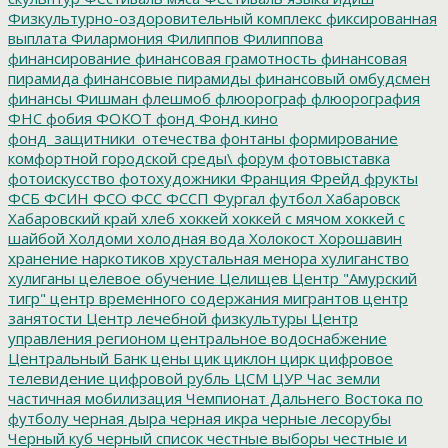
Физкультурно-оздоровительный комплекс
фиксированная
выплата
Филармония
Филиппов
Филиппова
финансирование
финансовая грамотность
финансовая
пирамида
финансовые пирамиды
финансовый омбудсмен
финансы
Фишман
флешмоб
флюорограф
флюорография
ФНС
фобия
ФОКОТ
фонд
Фонд кино
фонд_защитники_отечества
фонтаны
формирование
комфортной городской среды\
форум
фотовыставка
фотоискусство
фотохудожники
Франция
Фрейд
фрукты
ФСБ
ФСИН
ФСО
ФСС
ФССП
Фургал
футбол
Хабаровск
Хабаровский край
хлеб
хоккей
хоккей с мячом
хоккей с
шайбой
Холдоми
холодная вода
Холокост
Хорошавин
хранение наркотиков
хрустальная менора
хулиганство
хулиганы
целевое обучение
Целищев
Центр "Амурский
тигр"
центр временного содержания мигрантов
центр
занятости
Центр лечебной физкультуры
Центр
управления регионом
центральное водоснабжение
Центральный Банк
цены
цик
циклон
цирк
цифровое
телевидение
цифровой рубль
ЦСМ
ЦУР
Час земли
частичная мобилизация
Чемпионат Дальнего Востока по
футболу
черная дыра
черная икра
черные лесорубы
Черный куб
черный список
честные выборы
честные и