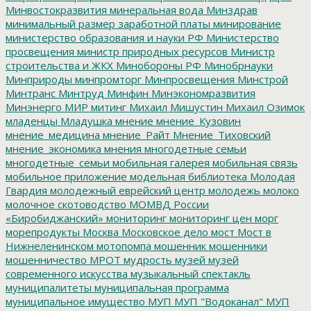
Минвостокразвития
минеральная вода
Минздрав
минимальный размер заработной платы
минирование
министерство образования и науки РФ
Министерство
просвещения
министр природных ресурсов
Министр
строительства и ЖКХ
Минобороны РФ
Минобрнауки
Минприроды
минпромторг
Минпросвещения
Минстрой
Минтранс
Минтруд
Минфин
Минэкономразвития
Минэнерго
МИР
митинг
Михаил Мишустин
Михаил Озимок
младенцы
Младушка
мнение
мнение_Кузовин
мнение_медицина
мнение_Райт
Мнение_Тиховский
мнение_экономика
мнения
многодетные семьи
многодетные_семьи
мобильная галерея
мобильная связь
мобильное приложение
модельная библиотека
Молодая
Гвардия
молодежный еврейский центр
молодежь
молоко
молочное скотоводство
МОМВД России
«Биробиджанский»
мониторинг
мониторинг цен
морг
морепродукты
Москва
Московское дело
мост
Мост в
Нижнеленинском
мотопомпа
мошенник
мошенники
мошенничество
МРОТ
мудрость
музей
музей
современного искусства
музыкальный спектакль
муниципалитеты
муниципальная программа
муниципальное имущество
МУП
МУП "Водоканал"
МУП