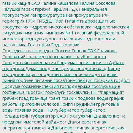
газификация ЕАО
Галина Кашапова
Галина Соколова
Галушка
гараж
гаражи
Гаршин
ГДК
Генеральная
прокуратура
генпрокуратура
Генпрокуратура РФ
гериатрия
ГЖИ
ГИБДД
Гиви
Гигант
гидрозащитные
сооружения
гидрологическая обстановка
гидрологическая
ситуация
гимназия
гимназия № 1
главный федеральный
инспектор
год культурного наследия
год педагога и
наставника
Год семьи
Год экологии
Год_единства_народов_России
Гознак
ГОК
Голикова
Головатый
гололед
голосование
голубая сорока
Гольдштейн
гомеопатия
Гордума
горки
горки на Арбате
городская Дума
городская среда
городское кладбище
городской парк
городской пляж
горячая вода
горячая
линия
горячее питание
госавтоинспекция
госархив
госдолг
Госдума
госжилинспекция
господдержка
госслужащие
гостиница "Восток"
госуслуги
госхакупки
ГП "Фармация"
грабеж
град
граница
грант
график подвоза воды
график
работы
Григорий Волохов
Грипп
Грудинин
грунтовые
воды
грязная вода
ГТО
губернатор
губернатор
Гольдштейн
губернатор ЕАО
ГУК
Гулягин
Д
давление на
предпринимателей
дайджест
Дальневосточная
оперативная таможня
Дальневосточная энергетическая