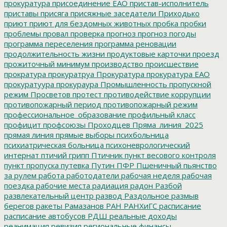
прокуратура
присоединение ЕАО
пристав-исполнитель
приставы
присяга
присяжные заседатели
Приходько
приют
приют для бездомных животных
пробка
пробки
проблемы
провал
проверка
прогноз
прогноз погоды
программа переселения
программа реновации
продолжительность жизни
продуктовые карточки
проезд
прожиточный минимум
производство
происшествие
прократура
прокуратруа
Прокуратура
прокуратура ЕАО
прокуратуура
прокураура
Промышленность
пропускной
режим
Просветов
протест
противодействие коррупции
противопожарный период
противопожарный режим
профессиональное_образование
профильный класс
профицит
профсоюзы
Проходцев
Пряма_линия_2025
прямая линия
прямые выборы
психбольница
психиатрическая больница
психоневрологический
интернат
птичий грипп
Птичник
пункт весового контроля
пункт пропуска
путевка
Путин
ПФР
Пшеничный
пьянство
за рулем
работа
работодатели
рабочая неделя
рабочая
поездка
рабочие места
радиация
радон
Разбой
развлекательный центр
развод
Раздольное
размыв
берегов
ракеты
Рамазанов
РАН
РАНХиГС
расписание
расписание автобусов
РДШ
реальные доходы
реанимация
ревизия
региональные финансы