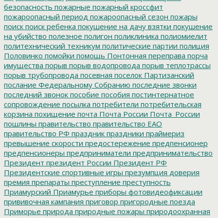
безопасность
пожарные
пожарный кроссфит
пожароопасный период
пожароопасный сезон
пожары
поиск
поиск ребенка
покушение на дачу взятки
покушение
на убийство
полезное
полигон
поликлиника
полиомиелит
политехнический техникум
политические партии
полиция
Половинко
помойки
помощь
Понтонная переправа
порча
имущества
порыв
порыв водопровода
порыв теплотрассы
порыв трубопровода
посевная
поселок Партизанский
послание Федеральному Собранию
последние звонки
последний звонок
пособие
пособия
постинтернатное
сопровождение
посылка
потребители
потребительская
корзина
похищение
почта
Почта России
Почта_России
пошлины
правительство
правительство ЕАО
правительство РФ
праздник
праздники
праймериз
превышение скорости
предостережение
предпенсионер
предпенсионеры
предприниматели
предпринимательство
Президент
президент России
Президент РФ
Президентские спортивные игры
презумпция доверия
премия
препараты
преступление
преступность
Приамурский
Приамурье
приборы фотовидеофиксации
прививочная кампания
приговор
пригородные поезда
Приморье
природа
природные пожары
природоохранная