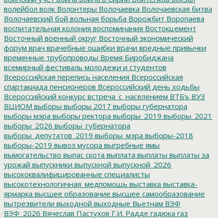
волейбол
волк
Волонтеры
Волочаевка
Волочаевская битва
Волочаевский бой
вольная борьба
Ворожбит
Воропаева
воспитательная колония
воспоминания
Востокцемент
Восточный военный округ
Восточный экономический
форум
врач
врачебные ошибки
врачи
вредные привычки
временные трубопроводы
Время Биробиджана
всемирный фестиваль молодежи и студентов
Всероссийская перепись населения
Всероссийская
спартакиада пенсионеров
Всероссийский день ходьбы
Всероссийский конкурс
встреча_с_населением
ВТБъ
ВУЗ
ВЦИОМ
выборы
выборы 2017
выборы губернатора
выборы мэра
выборы ректора
выборы_2019
выборы_2021
выборы_2026
выборы_губернатора
выборы_депутатов_2019
выборы_мэра
выборы-2018
выборы-2019
вывоз мусора
выгребные ямы
вымогательство
выпас скота
выплата
выплаты
выплаты за
урожай
выпускники
выпускной
выпускной_2026
высококвалифицированные специалисты
высокотехнологичная_медпомощь
выставка
выставка-
ярмарка
высшее образование
высшее самообразование
вытрезвители
выходной
выходные
Вьетнам
ВЭФ
ВЭФ_2026
Вячеслав Пастухов
Г.И. Радде
гадюка
газ