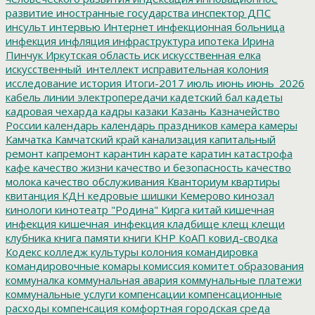
развитие
иностранные государства
инспектор ДПС
инсульт
интервью
Интернет
инфекционная больница
инфекция
инфляция
инфраструктура
ипотека
Ирина
Пинчук
Иркутская область
иск
искусственная елка
искусственный_интеллект
исправительная колония
исследование
история
Итоги-2017
июль
июнь
июнь_2026
кабель линии электропередачи
кадетский бал
кадеты
кадровая чехарда
кадры
казаки
Казань
Казначейство
России
календарь
календарь праздников
камера
камеры
Камчатка
Камчатский край
канализация
капитальный
ремонт
капремонт
карантин
карате
каратин
катастрофа
кафе
качество жизни
качество и безопасность
качество
молока
качество обслуживания
Кванториум
квартиры
квитанция
КДН
кедровые шишки
Кемерово
кинозал
кинологи
кинотеатр "Родина"
Кирга
китай
кишечная
инфекция
кишечная_инфекция
кладбище
клещ
клещи
клубника
книга памяти
книги
КНР
КоАП
ковид-сводка
Кодекс
колледж культуры
колония
командировка
командировочные
комары
комиссия
комитет образования
коммуналка
коммунальная авария
коммунальные платежи
коммунальные услуги
компенсации
компенсационные
расходы
компенсация
комфортная городская среда