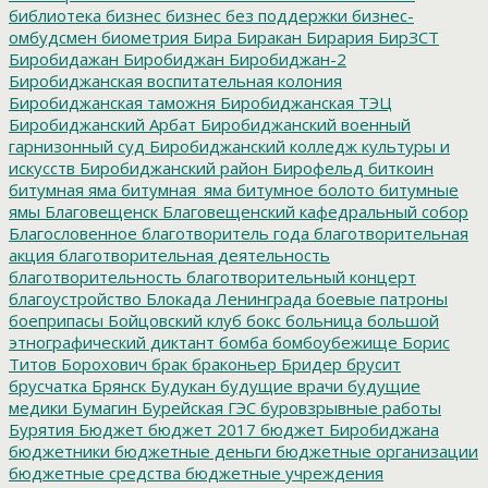
библиотека
бизнес
бизнес без поддержки
бизнес-
омбудсмен
биометрия
Бира
Биракан
Бирария
БирЗСТ
Биробидажан
Биробиджан
Биробиджан-2
Биробиджанская воспитательная колония
Биробиджанская таможня
Биробиджанская ТЭЦ
Биробиджанский Арбат
Биробиджанский военный
гарнизонный суд
Биробиджанский колледж культуры и
искусств
Биробиджанский район
Бирофельд
биткоин
битумная яма
битумная_яма
битумное болото
битумные
ямы
Благовещенск
Благовещенский кафедральный собор
Благословенное
благотворитель года
благотворительная
акция
благотворительная деятельность
благотворительность
благотворительный концерт
благоустройство
Блокада Ленинграда
боевые патроны
боеприпасы
Бойцовский клуб
бокс
больница
большой
этнографический диктант
бомба
бомбоубежище
Борис
Титов
Борохович
брак
браконьер
Бридер
брусит
брусчатка
Брянск
Будукан
будущие врачи
будущие
медики
Бумагин
Бурейская ГЭС
буровзрывные работы
Бурятия
Бюджет
бюджет 2017
бюджет Биробиджана
бюджетники
бюджетные деньги
бюджетные организации
бюджетные средства
бюджетные учреждения