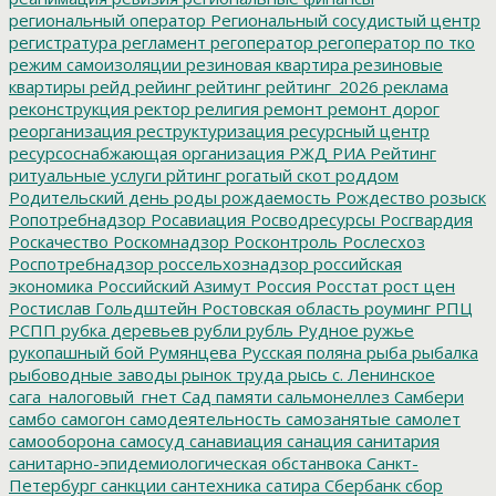
региональный оператор
Региональный сосудистый центр
регистратура
регламент
регоператор
регоператор по тко
режим самоизоляции
резиновая квартира
резиновые
квартиры
рейд
рейинг
рейтинг
рейтинг_2026
реклама
реконструкция
ректор
религия
ремонт
ремонт дорог
реорганизация
реструктуризация
ресурсный центр
ресурсоснабжающая организация
РЖД
РИА Рейтинг
ритуальные услуги
рйтинг
рогатый скот
роддом
Родительский день
роды
рождаемость
Рождество
розыск
Ропотребнадзор
Росавиация
Росводресурсы
Росгвардия
Роскачество
Роскомнадзор
Росконтроль
Рослесхоз
Роспотребнадзор
россельхознадзор
российская
экономика
Российский Азимут
Россия
Росстат
рост цен
Ростислав Гольдштейн
Ростовская область
роуминг
РПЦ
РСПП
рубка деревьев
рубли
рубль
Рудное
ружье
рукопашный бой
Румянцева
Русская поляна
рыба
рыбалка
рыбоводные заводы
рынок труда
рысь
с. Ленинское
сага_налоговый_гнет
Сад памяти
сальмонеллез
Самбери
самбо
самогон
самодеятельность
самозанятые
самолет
самооборона
самосуд
санавиация
санация
санитария
санитарно-эпидемиологическая обстанвока
Санкт-
Петербург
санкции
сантехника
сатира
Сбербанк
сбор