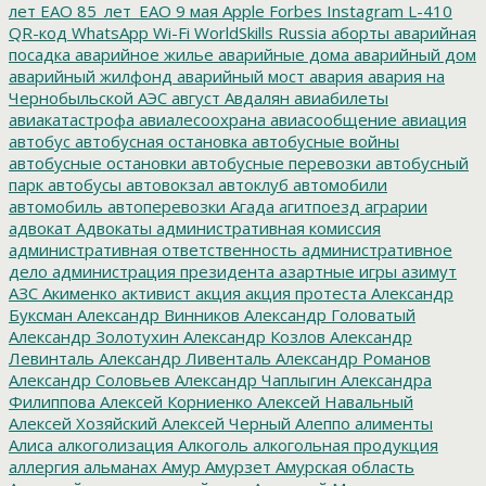
лет ЕАО
85_лет_ЕАО
9 мая
Apple
Forbes
Instagram
L-410
QR-код
WhatsApp
Wi-Fi
WorldSkills Russia
аборты
аварийная
посадка
аварийное жилье
аварийные дома
аварийный дом
аварийный жилфонд
аварийный мост
авария
авария на
Чернобыльской АЭС
август
Авдалян
авиабилеты
авиакатастрофа
авиалесоохрана
авиасообщение
авиация
автобус
автобусная остановка
автобусные войны
автобусные остановки
автобусные перевозки
автобусный
парк
автобусы
автовокзал
автоклуб
автомобили
автомобиль
автоперевозки
Агада
агитпоезд
аграрии
адвокат
Адвокаты
административная комиссия
административная ответственность
административное
дело
администрация президента
азартные игры
азимут
АЗС
Акименко
активист
акция
акция протеста
Александр
Буксман
Александр Винников
Александр Головатый
Александр Золотухин
Александр Козлов
Александр
Левинталь
Александр Ливенталь
Александр Романов
Александр Соловьев
Александр Чаплыгин
Александра
Филиппова
Алексей Корниенко
Алексей Навальный
Алексей Хозяйский
Алексей Черный
Алеппо
алименты
Алиса
алкоголизация
Алкоголь
алкогольная продукция
аллергия
альманах
Амур
Амурзет
Амурская область