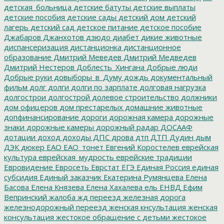
детская_больница
детские батуты
детские выплаты
детские пособия
детские сады
детский дом
детский
лагерь
детский сад
детское питание
детское пособие
Джабаров
Джанхотов
дзюдо
диабет
дикие животные
диспансеризация
дистанционка
дистанционное
образование
Дмитрий Меведев
Дмитрий Медведев
Дмитрий Нестеров
Доблесть_Хингана
Добрые люди
Добрые руки
довыборы_в_Думу
дождь
документальный
фильм
долг
долги
долги по зарплате
долговая нагрузка
долгострои
долгострой
долевое строительство
должники
дом офицеров
дом престарелых
домашние животные
допфинансирование
дороги
дорожная камера
дорожные
знаки
дорожные камеры
дорожный радар
ДОСААФ
дотации
доход
доходы
ДПС
дрова
дтп
ДТП
Дудин
дым
ДЭК
дюкер
ЕАО
ЕАО_тонет
Евгений Коростелев
еврейская
культура
еврейская_мудрость
еврейские традиции
Евровидение
Евросеть
Еврстат
ЕГЭ
Единая Россия
единая
субсидия
Единый заказчик
Екатерина Румянцева
Елена
Басова
Елена Князева
Елена Хахалева
ель
ЕНВД
Ефим
Вепринский
жалоба
жд переезд
железная дорога
железнодорожный переезд
женская кнсультация
женская
консультация
жестокое обращение с детьми
жестокое