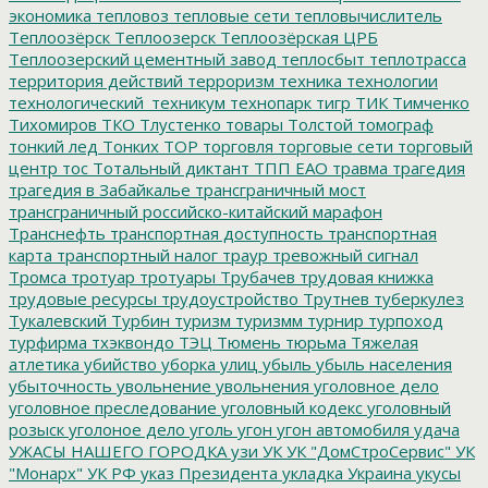
экономика
тепловоз
тепловые сети
тепловычислитель
Теплоозёрск
Теплоозерск
Теплоозёрская ЦРБ
Теплоозерский цементный завод
теплосбыт
теплотрасса
территория действий
терроризм
техника
технологии
технологический_техникум
технопарк
тигр
ТИК
Тимченко
Тихомиров
ТКО
Тлустенко
товары
Толстой
томограф
тонкий лед
Тонких
ТОР
торговля
торговые сети
торговый
центр
тос
Тотальный диктант
ТПП ЕАО
травма
трагедия
трагедия в Забайкалье
трансграничный мост
трансграничный российско-китайский марафон
Транснефть
транспортная доступность
транспортная
карта
транспортный налог
траур
тревожный сигнал
Тромса
тротуар
тротуары
Трубачев
трудовая книжка
трудовые ресурсы
трудоустройство
Трутнев
туберкулез
Тукалевский
Турбин
туризм
туризмм
турнир
турпоход
турфирма
тхэквондо
ТЭЦ
Тюмень
тюрьма
Тяжелая
атлетика
убийство
уборка улиц
убыль
убыль населения
убыточность
увольнение
увольнения
уголовное дело
уголовное преследование
уголовный кодекс
уголовный
розыск
уголоное дело
уголь
угон
угон автомобиля
удача
УЖАСЫ НАШЕГО ГОРОДКА
узи
УК
УК "ДомСтроСервис"
УК
"Монарх"
УК РФ
указ Президента
укладка
Украина
укусы