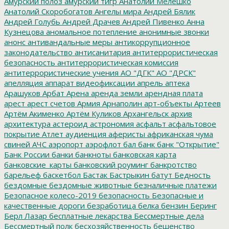
Амурский полоз
амурский тигр
Анатолий Мелешко
Анатолий Скоробогатов
Ангелы мира
Андрей Бялик
Андрей Голубь
Андрей Драчев
Андрей Пивенко
Анна
Кузнецова
аномальное потепление
анонимные звонки
анонс
антивандальные меры
антикоррупционное
законодательство
антисанитария
антитеррористическая
безопасность
антитеррористическая комиссия
антитеррористические учения
АО "ДГК"
АО "ДРСК"
апелляция
аппарат видеофиксации
апрель
аптека
Арашуков
Арбат
Арена
аренда земли
арендная плата
арест
арест счетов
Армия
Арнаполин
арт-объекты
Артеев
Артём Акименко
Артём Куликов
Архангельск
архив
архитектура
астероид
астрономия
асфальт
асфальтовое
покрытие
Атлет
аудиенция
аферисты
африканская чума
свиней
АЧС
аэропорт
аэрофлот
бал
банк
банк "Открытие"
Банк России
банки
банкноты
банковская карта
банковские_карты
банковский роуминг
банкротство
барельеф
баскетбол
Бастак
Бастрыкин
батут
Бедность
бездомные
бездомные животные
безналичные платежи
Безопасное колесо-2019
безопасность
Безопасные и
качественные дороги
безработица
белка
бензин
Беринг
Берл Лазар
бесплатные лекарства
Бессмертные дела
Бессмертный полк
бесхозяйственность
бешенство