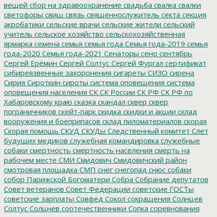
вещей
сбор на здравоохранение
свадьба
свалка
свалки
светофоры
свищ
связь
священнослужитель
секта
секция
акробатики
сельские врачи
сельские жители
сельский
учитель
сельское хозяйство
сельскохозяйственная
ярмарка
семена
семья
семья года
Семья года-2019
семья
года-2020
Семья года-2021
Сенаторы
сено
сентябрь
Сергей Ерёмин
Сергей Солтус
Сергей Фургал
сертификат
сибиреязвенные захоронения
сигареты
СИЗО
сирена
Сирия
Сироткин
сироты
система оповещения
система
оповещения населения
СК
СК России
СК РФ
СК РФ по
Хабаровскому краю
сказка
скандал
сквер
сквер
пограничников
скейт-парк
скидка
скидки и акции
склад
вооружения и боеприпасов
склад пиломатериалов
скорая
Скорая помощь
СКУД
СКУДы
Следственный комитет
Слет
будущих медиков
служебная командировка
служебные
собаки
смертность
смертность населения
смерть на
рабочем месте
СМИ
Смидович
Смидовичский район
смотровая площадка
СМП
снег
снегопад
снюс
собаки
собор Парижской Богоматери
Собра
Собрание депутатов
Совет ветеранов
Совет Федерации
советские ГОСТы
советские зарплаты
Совфед
Сокол
сокращения
Солнцев
Солтус
Солцнев
соотечественники
Сопка
соревнования