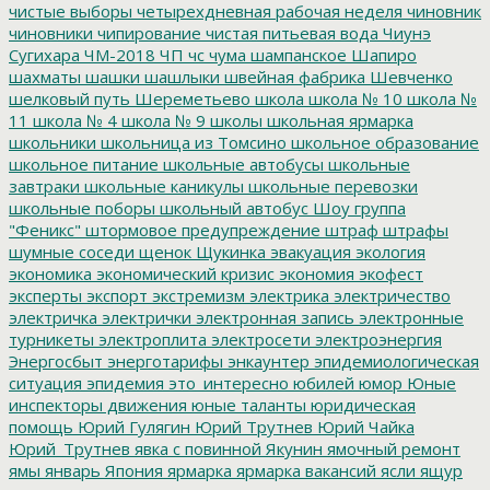
чистые выборы
четырехдневная рабочая неделя
чиновник
чиновники
чипирование
чистая питьевая вода
Чиунэ
Сугихара
ЧМ-2018
ЧП
чс
чума
шампанское
Шапиро
шахматы
шашки
шашлыки
швейная фабрика
Шевченко
шелковый путь
Шереметьево
школа
школа № 10
школа №
11
школа № 4
школа № 9
школы
школьная ярмарка
школьники
школьница из Томсино
школьное образование
школьное питание
школьные автобусы
школьные
завтраки
школьные каникулы
школьные перевозки
школьные поборы
школьный автобус
Шоу группа
"Феникс"
штормовое предупреждение
штраф
штрафы
шумные соседи
щенок
Щукинка
эвакуация
экология
экономика
экономический кризис
экономия
экофест
эксперты
экспорт
экстремизм
электрика
электричество
электричка
электрички
электронная запись
электронные
турникеты
электроплита
электросети
электроэнергия
Энергосбыт
энерготарифы
энкаунтер
эпидемиологическая
ситуация
эпидемия
это_интересно
юбилей
юмор
Юные
инспекторы движения
юные таланты
юридическая
помощь
Юрий Гулягин
Юрий Трутнев
Юрий Чайка
Юрий_Трутнев
явка с повинной
Якунин
ямочный ремонт
ямы
январь
Япония
ярмарка
ярмарка вакансий
ясли
ящур