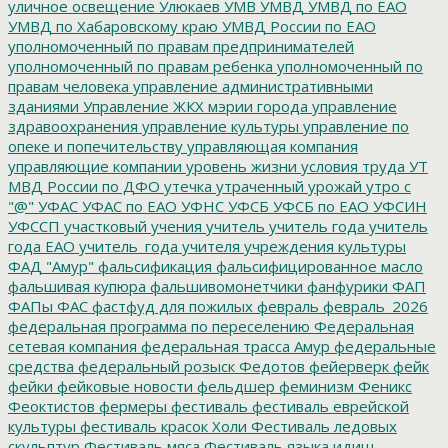
уличное освещение
Улюкаев
УМВ
УМВД
УМВД по ЕАО
УМВД по Хабаровскому краю
УМВД России по ЕАО
уполномоченный по правам предпринимателей
уполномоченный по правам ребенка
уполномоченный по
правам человека
управление административными
зданиями
Управление ЖКХ мэрии города
управление
здравоохранения
управление культуры
управление по
опеке и попечительству
управляющая компания
управляющие компании
уровень жизни
условия труда
УТ
МВД России по ДФО
утечка
утраченный урожай
утро с
"@"
УФАС
УФАС по ЕАО
УФНС
УФСБ
УФСБ по ЕАО
УФСИН
УФССП
участковый
учения
учитель
учитель года
учитель
года ЕАО
учитель_года
учителя
учреждения культуры
ФАД "Амур"
фальсификация
фальсифицированное масло
фальшивая купюра
фальшивомонетчики
фанфурики
ФАП
ФАПы
ФАС
фастфуд для пожилых
февраль
февраль_2026
федеральная программа по переселению
Федеральная
сетевая компания
федеральная трасса Амур
федеральные
средства
федеральный розыск
Федотов
фейерверк
фейк
фейки
фейковые новости
фельдшер
феминизм
Феникс
Феоктистов
фермеры
фестиваль
фестиваль еврейской
культуры
фестиваль красок Холи
Фестиваль ледовых
скульптур
Фестиваль мяса
Фестиваль языка идиш