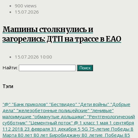
900 views
15.07.2026
Машины столкнулись и
загорелись: ДТП на трассе в ЕАО
15.07.2026 10:00
Найти:
Тэги
"@"
"Банк приколов"
"Бествидео"
"Дети войны"
"Добрые
дела"
"железобетонные полицейские"
"ленивые"
малоимущие
"обманутые дольщики"
"Рентгенологический
субботник"
"Цементный поток"
@
1 класс
1 мая
1 сентября
112
2018
23 февраля
31 декабря
5
5G
75-летие Победы
8
Марта
80 лет
80 лет Биробиджану
80_летие_Победы
85