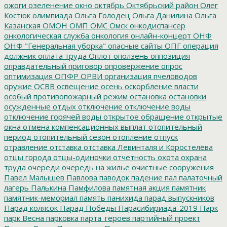
ожоги
озеленение
окно
октябрь
Октябрьский район
Олег
Костюк
олимпиада
Ольга Голодец
Ольга Данилина
Ольга
Казанская
ОМОН
ОМП
ОМС
Омск
онкодиспансер
онкологическая служба
онкология
онлайн-концерт
ОНФ
ОНФ "Генеральная уборка"
опасные сайты
ОПГ
операция
должник
оплата труда
Оплот
оползень
оппозиция
оправдательный приговор
опровержение
опрос
оптимизация
ОПФР
ОРВИ
организация пчеловодов
оружие
ОСВВ
освещение
осень
оскорбление власти
особый противопожарный режим
остановка
остановки
осужденные
отдых
отключение
отключение воды
отключение горячей воды
открытое обращение
открытые
окна
отмена компенсационных выплат
отопительный
период
отопительный сезон
отопление
отпуск
отравление
отставка
отставка Левинталя и Коростелёва
отцы города
отцы-одиночки
отчетность
охота
охрана
труда
очереди
очередь на жилье
очистные сооружения
Павел Малышев
Павлова
паводок
падение
пал
палаточный
лагерь
Палькина
Памфилова
памятная акция
памятник
памятник-мемориал
память
панихида
парад выпускников
Парад колясок
Парад Победы
Парасибириада-2019
Парк
парк Весна
парковка
парта_героев
партийный проект