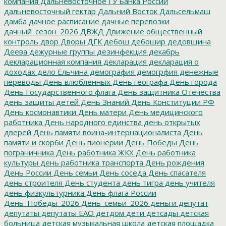
компания
Дальневосточное ГУ Банка России
дальневосточный гектар
Дальний Восток
Дальсельмаш
дамба
дачное расписание
дачные перевозки
дачный_сезон_2026
ДВЖД
Движение общественный
контроль
двор
Дворы
ДГК
дебош
дебошир
дедовщина
Деева
дежурные группы
дезинфекция
декабрь
декларационная компания
декларация
декларация о
доходах
дело Ельчина
демография
демогрфия
денежные
переводы
День влюбленных
День географа
День города
День Государственного флага
День защитника Отечества
день защиты детей
День Знаний
День Конституции РФ
День космонавтики
День матери
День медицинского
работника
День народного единства
день открытых
дверей
День памяти воина-интернационалиста
День
памяти и скорби
День пионерии
День Победы
День
пограничника
День работника ЖКХ
День работника
культуры
день работника транспорта
День рождения
День России
День семьи
День соседа
День спасателя
день строителя
День студента
день тигра
день учителя
день физкультурника
День флага России
День_Победы_2026
День_семьи_2026
деньги
депутат
депутаты
депутаты ЕАО
детдом
дети
детсады
детская
больница
детская музыкальная школа
детская площадка