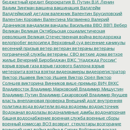
бюджетный кредит
бюрократия
В. Путин
В.И. Ленин
Вадим Зингман
вакцина
вакцинация
Валдгейм
Валдгеймский детдом
валежник
Валентин Брусиловский
Валентин Коровин
Валентина Матвиенко
Валерий
Дранников
вандализм
вандалы
Васильева
ВВО
ВВП
Вебер
Великан
Великая Октябрьская социалистическая
революция
Великая Отечественная война
велодорожка
велопробег
велосипед
Верховный суд
весенние каникулы
весенний призыв
ветер
ветеран
ветераны
ветераны
пограничной службы
ветераны_СВО
ветхие дома
ветхое
жилье
Вечерний Биробиджан
ВЖС "Надежда России"
взрыв
взрыв газа
взрыв газового баллона
взрыв
метеорита
взятка
взятки
видеокамеры
видеорегистратор
Виктор Ишавев
Виктор Ишаев
Виктор Орёл
Виктор
Солнцев
викторина
Винников
вице-премьер
ВИЧ
ВККС
Владивосток
Владимир Марковский
Владимир Мишустин
Владимир Путин
Владимир Сахаровский
Владимир Якушев
власть
внеплановая проверка
Внешний долг
внутренняя
политика
вода
водители
водка
водоемы
водоисточник
Водоканал
водолазы
водоналивные дамбы
водонапорная
башня
водоснабжение
военная служба
военные сборы
военный комиссар
ВОЗ
возврат_стеклотары
возгорание
воинский учет
война
война в Сирии
Войтенков
вокзал