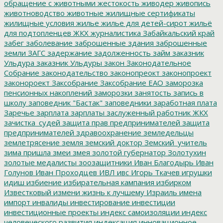
обращение с животными
жестокость
живодер
живопись
животноводство
животные
жилищные сертификаты
жилищные условия
жилье
жилье для детей-сирот
жильё
для подтопленцев
ЖКХ
журналистика
Забайкальский край
забег
заболевание
заброшенные здания
заброшенные
земли
ЗАГС
задержание
задолженность
займ
заказник
Ульдура
заказник Ульдуры
закон
Законодательное
Собрание
законодательство
законопреокт
законопроект
законороект
Заксобрание
Заксобрание ЕАО
заморозка
пенсионных накоплений
заморозки
занятость
запись в
школу
заповедник "Бастак"
заповедники
заработная плата
Заречье
зарплата
зарплаты
заслуженный работник ЖКХ
зачистка_судей
защита прав предпринимателей
защита
предпринимателей
здравоохранение
земледельцы
землетрясение
земля
земский доктор
Земский_учитель
зима пришла
змеи
змея
золотой губернатор
Золотухин
золотые медалисты
зоозащитники
Иван Благодырь
Иван
Голунов
Иван Проходцев
ИВЛ
ивс
Игорь Ткачев
игрушки
идиш
избиение
избирательная кампания
избирком
Известковый
измени жизнь к лучшему
Израиль
имена
импорт
инвалиды
инвестирование
инвестиции
инвестиционные проекты
индекс самоизоляции
индекс
человеческого развития
индексация
инновационное