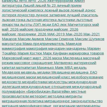
каникулы
лето
лето_2026
лжетерроризм
лимон
литература
Лицей
лицей № 23
личный прием
логистический комплеск
ложный вызов
ложный донос
лотерея
лоукостер
лунное затмение
лучший спасатель
лыжная гонка
льготная ипотека
льготники
льготные
лекарства
льготы
ЛЭП
люди ЕАО
люк
Магнитогорск
май
май_2026
майские праздники
майские_2026
майские_праздники_2026
МАК-2019
Мак-2020
Мак-2021
Макаров
Максим Акимов
Максим Семенов
Максим Шупиков
макулатура
Мама-предприниматель
Мамедов
маммография
мамография
мандарин
мандарины
Марвин
Токайер
Мария Костюк
Марк Кауфман
маркировка товаров
Марковский
март
март_2026
маска
Масленица
масочный
режим
массовое сокращение
Матвиенко
материнский
капитал
маткапитал
Махинько
Маяк
МВД
медаль
Медведев
медведь
медики
Медицина
медицина_ЕАО
медицинские маски
медицинский класс
медоборудование
медосмотр
медработники
медсестры
международная
делегация
международные отношения
международный
полумарафон «Биробиджан-Валдгейм»
местные
производители
метеорит
методика
мигранты
миграционная политика
миграционное законодательство
миграция
микрофинансовые_организации
миллиардеры