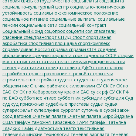
сотовая связь
сотрудничество
соцвыплаты
соцзащита
социально-культурный центр
социально-политическая
устойчивость
социально-экономическое положение
социальное питание
социальные выплаты
социальные
пенсии
социальные сети
социальный контракт
Социальный фонд
соцопрос
соцсети
соя
спасатели
спасение
спецтранспорт
СПИД
спорт
спортивная
акробатика
спортивная площадка
спорткомплекс
Справедливая Россия
справка
справки
СПЧ
среднее
образование
средняя зарплата
срок годности
СССР
старый
мост
статистика
статья
стела
стимулирующие выплаты
стипендия
стихия
столица
столица ДфО
стоматология
страйкбол
страх
страхование
стрельба
строители
строительство
стройка
студент
студенты
студенческое
общежитие
Стычка рабочих с силовиками
СУ СК
СУ СК по
ЕАО
СУ СК по Хабаровскому краю и ЕАО
су ск рф
СУ СК РФ
по ЕАО
субботнее чтиво
субботник
субсидии
субсидия
Суд
суд
суд присяжных
судебные приставы
судьи
судья
суперасфальт
суперлуние
суррогат
суточные
сухой закон
сход вагонов
Счетная палата
Счетная палата Биробиджана
США
тайфун
таможня
Тарасенко
ТАРИ
тарифы
Татьяна
Гладких
Тафи-диагностика
театр
текстильная
телемедицинские технологии
теневая зарплата
теневая