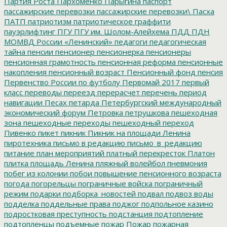
Партия Роста
Пархоменко
Парыгина
паспорт
пассажирские перевозки
пассажирские перевозки\
Пасха
ПАТП
патриотизм
патриотическое граффити
пауэрлифтинг
ПГУ
ПГУ им. Шолом-Алейхема
ПДД
ПДН
МОМВД России «Ленинский»
педагоги
педагогическая
тайна
пенсии
пенсионер
пенсионерка
пенсионеры
пенсионная грамотность
пенсионная реформа
пенсионные
накопления
пенсионный возраст
Пенсионный фонд
пенсия
Первенство России по футболу
Первомай 2017
первый
класс
переводы
переезд
перерасчет
перечень
период
навигации
Песах
петарда
Петербургский международный
экономический форум
Петровка
петрушкова
пешеходная
зона
пешеходные переходы
пешеходный переход
Пивенко
пикет
пикник
Пикник на площади Ленина
пиротехника
письмо в редакцию
письмо_в_редакцию
питание
план мероприятий
платный перекресток
Платон
плитка
площадь Ленина
пляжный волейбол
пневмония
побег из колонии
побои
повышение пенсионного возраста
погода
погорельцы
пограничные войска
пограничный
режим
подарки
подборка_новостей
подвал
подвоз воды
подделка
поддельные права
поджог
подпольное казино
подростковая преступность
подстанция
подтопление
подтопленцы
подъемные
пожар
Пожар
пожарная