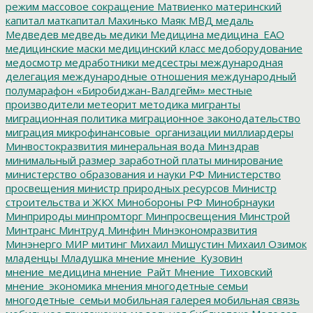
режим
массовое сокращение
Матвиенко
материнский
капитал
маткапитал
Махинько
Маяк
МВД
медаль
Медведев
медведь
медики
Медицина
медицина_ЕАО
медицинские маски
медицинский класс
медоборудование
медосмотр
медработники
медсестры
международная
делегация
международные отношения
международный
полумарафон «Биробиджан-Валдгейм»
местные
производители
метеорит
методика
мигранты
миграционная политика
миграционное законодательство
миграция
микрофинансовые_организации
миллиардеры
Минвостокразвития
минеральная вода
Минздрав
минимальный размер заработной платы
минирование
министерство образования и науки РФ
Министерство
просвещения
министр природных ресурсов
Министр
строительства и ЖКХ
Минобороны РФ
Минобрнауки
Минприроды
минпромторг
Минпросвещения
Минстрой
Минтранс
Минтруд
Минфин
Минэкономразвития
Минэнерго
МИР
митинг
Михаил Мишустин
Михаил Озимок
младенцы
Младушка
мнение
мнение_Кузовин
мнение_медицина
мнение_Райт
Мнение_Тиховский
мнение_экономика
мнения
многодетные семьи
многодетные_семьи
мобильная галерея
мобильная связь