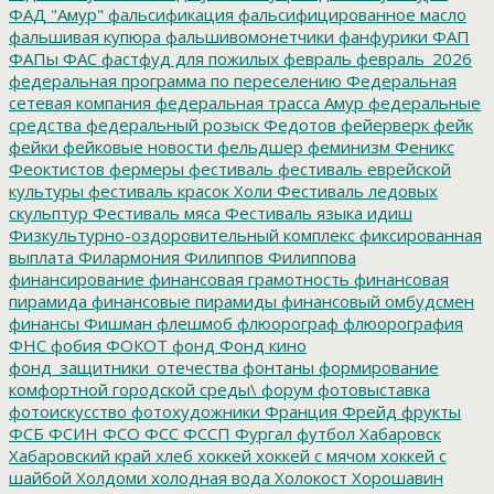
ФАД "Амур"
фальсификация
фальсифицированное масло
фальшивая купюра
фальшивомонетчики
фанфурики
ФАП
ФАПы
ФАС
фастфуд для пожилых
февраль
февраль_2026
федеральная программа по переселению
Федеральная
сетевая компания
федеральная трасса Амур
федеральные
средства
федеральный розыск
Федотов
фейерверк
фейк
фейки
фейковые новости
фельдшер
феминизм
Феникс
Феоктистов
фермеры
фестиваль
фестиваль еврейской
культуры
фестиваль красок Холи
Фестиваль ледовых
скульптур
Фестиваль мяса
Фестиваль языка идиш
Физкультурно-оздоровительный комплекс
фиксированная
выплата
Филармония
Филиппов
Филиппова
финансирование
финансовая грамотность
финансовая
пирамида
финансовые пирамиды
финансовый омбудсмен
финансы
Фишман
флешмоб
флюорограф
флюорография
ФНС
фобия
ФОКОТ
фонд
Фонд кино
фонд_защитники_отечества
фонтаны
формирование
комфортной городской среды\
форум
фотовыставка
фотоискусство
фотохудожники
Франция
Фрейд
фрукты
ФСБ
ФСИН
ФСО
ФСС
ФССП
Фургал
футбол
Хабаровск
Хабаровский край
хлеб
хоккей
хоккей с мячом
хоккей с
шайбой
Холдоми
холодная вода
Холокост
Хорошавин