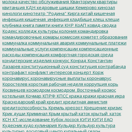
молока
качество обслуживания
Кванториум
квартиры
квитанция
КДН
кедровые шишки
Кемерово
кинозал
кинологи
кинотеатр "Родина"
Кирга
китай
кишечная
инфекция
кишечная_инфекция
кладбище
клещ
клещи
клубника
книга памяти
книги
КНР
КоАП
ковид-сводка
Кодекс
колледж культуры
колония
командировка
командировочные
комары
комиссия
комитет образования
коммуналка
коммунальная авария
коммунальные платежи
коммунальные услуги
компенсации
компенсационные
расходы
компенсация
комфортная городская среда
кондитерские изделия
конкурс
Конрад
Константин
Лазарев
конституционный суд
конституция
контрабанда
контрафакт
конфликт интересов
концерт
Корж
коронавирус
коронавирусные выплаты
коронаврус
Коростелев
короткая рабочая неделя
коррупция
корь
Косвинцев
космодром
космодром_Восточный
космос
котельная
Кочмар
КПРФ
КПСС
кража
кражи
красная икра
Краснодарский край
кредит
кредитная амнистия
кредитоспособность
Кремль
креозот
Крещение
кризис
Крик души
Криминал
Крым
крытый каток
крытый_каток
КСН
КТ-исследование
Кубок лосося
КУГИ
КУГИ ЕАО
Кудесник
кудо
кулинария
Кульдкр
Кульдур
культура
культурно досуговый центр
купальный сезон