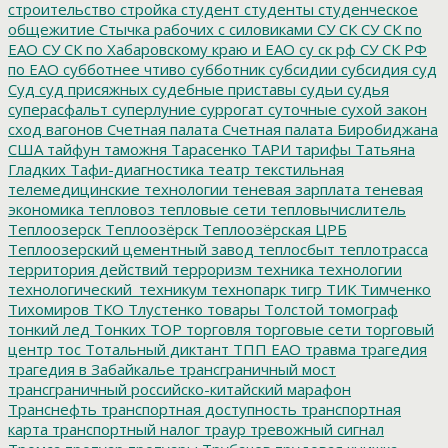
строительство
стройка
студент
студенты
студенческое
общежитие
Стычка рабочих с силовиками
СУ СК
СУ СК по
ЕАО
СУ СК по Хабаровскому краю и ЕАО
су ск рф
СУ СК РФ
по ЕАО
субботнее чтиво
субботник
субсидии
субсидия
суд
Суд
суд присяжных
судебные приставы
судьи
судья
суперасфальт
суперлуние
суррогат
суточные
сухой закон
сход вагонов
Счетная палата
Счетная палата Биробиджана
США
тайфун
таможня
Тарасенко
ТАРИ
тарифы
Татьяна
Гладких
Тафи-диагностика
театр
текстильная
телемедицинские технологии
теневая зарплата
теневая
экономика
тепловоз
тепловые сети
тепловычислитель
Теплоозерск
Теплоозёрск
Теплоозёрская ЦРБ
Теплоозерский цементный завод
теплосбыт
теплотрасса
территория действий
терроризм
техника
технологии
технологический_техникум
технопарк
тигр
ТИК
Тимченко
Тихомиров
ТКО
Тлустенко
товары
Толстой
томограф
тонкий лед
Тонких
ТОР
торговля
торговые сети
торговый
центр
тос
Тотальный диктант
ТПП ЕАО
травма
трагедия
трагедия в Забайкалье
трансграничный мост
трансграничный российско-китайский марафон
Транснефть
транспортная доступность
транспортная
карта
транспортный налог
траур
тревожный сигнал