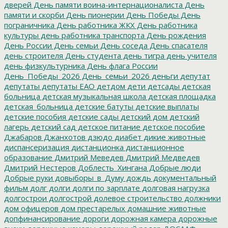
дверей
День памяти воина-интернационалиста
День
памяти и скорби
День пионерии
День Победы
День
пограничника
День работника ЖКХ
День работника
культуры
день работника транспорта
День рождения
День России
День семьи
День соседа
День спасателя
день строителя
День студента
день тигра
день учителя
день физкультурника
День флага России
День_Победы_2026
День_семьи_2026
деньги
депутат
депутаты
депутаты ЕАО
детдом
дети
детсады
детская
больница
детская музыкальная школа
детская площадка
детская_больница
детские батуты
детские выплаты
детские пособия
детские сады
детский дом
детский
лагерь
детский сад
детское питание
детское пособие
Джабаров
Джанхотов
дзюдо
диабет
дикие животные
диспансеризация
дистанционка
дистанционное
образование
Дмитрий Меведев
Дмитрий Медведев
Дмитрий Нестеров
Доблесть_Хингана
Добрые люди
Добрые руки
довыборы_в_Думу
дождь
документальный
фильм
долг
долги
долги по зарплате
долговая нагрузка
долгострои
долгострой
долевое строительство
должники
дом офицеров
дом престарелых
домашние животные
допфинансирование
дороги
дорожная камера
дорожные