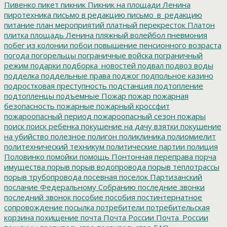
Пивенко
пикет
пикник
Пикник на площади Ленина
пиротехника
письмо в редакцию
письмо_в_редакцию
питание
план мероприятий
платный перекресток
Платон
плитка
площадь Ленина
пляжный волейбол
пневмония
побег из колонии
побои
повышение пенсионного возраста
погода
погорельцы
пограничные войска
пограничный
режим
подарки
подборка_новостей
подвал
подвоз воды
подделка
поддельные права
поджог
подпольное казино
подростковая преступность
подстанция
подтопление
подтопленцы
подъемные
Пожар
пожар
пожарная
безопасность
пожарные
пожарный кроссфит
пожароопасный период
пожароопасный сезон
пожары
поиск
поиск ребенка
покушение на дачу взятки
покушение
на убийство
полезное
полигон
поликлиника
полиомиелит
политехнический техникум
политические партии
полиция
Половинко
помойки
помощь
Понтонная переправа
порча
имущества
порыв
порыв водопровода
порыв теплотрассы
порыв трубопровода
посевная
поселок Партизанский
послание Федеральному Собранию
последние звонки
последний звонок
пособие
пособия
постинтернатное
сопровождение
посылка
потребители
потребительская
корзина
похищение
почта
Почта России
Почта_России