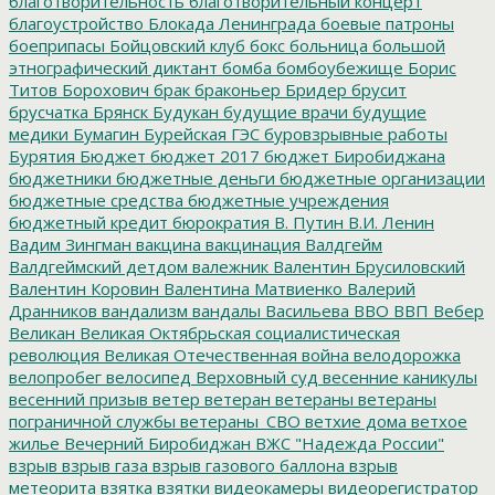
благотворительность
благотворительный концерт
благоустройство
Блокада Ленинграда
боевые патроны
боеприпасы
Бойцовский клуб
бокс
больница
большой
этнографический диктант
бомба
бомбоубежище
Борис
Титов
Борохович
брак
браконьер
Бридер
брусит
брусчатка
Брянск
Будукан
будущие врачи
будущие
медики
Бумагин
Бурейская ГЭС
буровзрывные работы
Бурятия
Бюджет
бюджет 2017
бюджет Биробиджана
бюджетники
бюджетные деньги
бюджетные организации
бюджетные средства
бюджетные учреждения
бюджетный кредит
бюрократия
В. Путин
В.И. Ленин
Вадим Зингман
вакцина
вакцинация
Валдгейм
Валдгеймский детдом
валежник
Валентин Брусиловский
Валентин Коровин
Валентина Матвиенко
Валерий
Дранников
вандализм
вандалы
Васильева
ВВО
ВВП
Вебер
Великан
Великая Октябрьская социалистическая
революция
Великая Отечественная война
велодорожка
велопробег
велосипед
Верховный суд
весенние каникулы
весенний призыв
ветер
ветеран
ветераны
ветераны
пограничной службы
ветераны_СВО
ветхие дома
ветхое
жилье
Вечерний Биробиджан
ВЖС "Надежда России"
взрыв
взрыв газа
взрыв газового баллона
взрыв
метеорита
взятка
взятки
видеокамеры
видеорегистратор