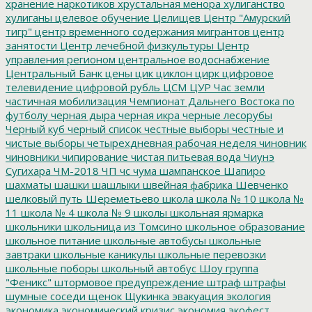
хранение наркотиков
хрустальная менора
хулиганство
хулиганы
целевое обучение
Целищев
Центр "Амурский
тигр"
центр временного содержания мигрантов
центр
занятости
Центр лечебной физкультуры
Центр
управления регионом
центральное водоснабжение
Центральный Банк
цены
цик
циклон
цирк
цифровое
телевидение
цифровой рубль
ЦСМ
ЦУР
Час земли
частичная мобилизация
Чемпионат Дальнего Востока по
футболу
черная дыра
черная икра
черные лесорубы
Черный куб
черный список
честные выборы
честные и
чистые выборы
четырехдневная рабочая неделя
чиновник
чиновники
чипирование
чистая питьевая вода
Чиунэ
Сугихара
ЧМ-2018
ЧП
чс
чума
шампанское
Шапиро
шахматы
шашки
шашлыки
швейная фабрика
Шевченко
шелковый путь
Шереметьево
школа
школа № 10
школа №
11
школа № 4
школа № 9
школы
школьная ярмарка
школьники
школьница из Томсино
школьное образование
школьное питание
школьные автобусы
школьные
завтраки
школьные каникулы
школьные перевозки
школьные поборы
школьный автобус
Шоу группа
"Феникс"
штормовое предупреждение
штраф
штрафы
шумные соседи
щенок
Щукинка
эвакуация
экология
экономика
экономический кризис
экономия
экофест