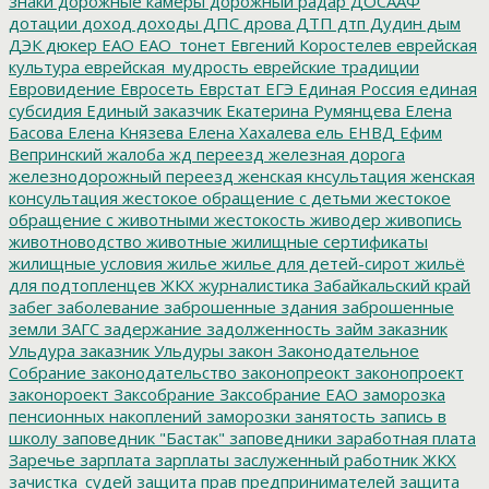
знаки
дорожные камеры
дорожный радар
ДОСААФ
дотации
доход
доходы
ДПС
дрова
ДТП
дтп
Дудин
дым
ДЭК
дюкер
ЕАО
ЕАО_тонет
Евгений Коростелев
еврейская
культура
еврейская_мудрость
еврейские традиции
Евровидение
Евросеть
Еврстат
ЕГЭ
Единая Россия
единая
субсидия
Единый заказчик
Екатерина Румянцева
Елена
Басова
Елена Князева
Елена Хахалева
ель
ЕНВД
Ефим
Вепринский
жалоба
жд переезд
железная дорога
железнодорожный переезд
женская кнсультация
женская
консультация
жестокое обращение с детьми
жестокое
обращение с животными
жестокость
живодер
живопись
животноводство
животные
жилищные сертификаты
жилищные условия
жилье
жилье для детей-сирот
жильё
для подтопленцев
ЖКХ
журналистика
Забайкальский край
забег
заболевание
заброшенные здания
заброшенные
земли
ЗАГС
задержание
задолженность
займ
заказник
Ульдура
заказник Ульдуры
закон
Законодательное
Собрание
законодательство
законопреокт
законопроект
законороект
Заксобрание
Заксобрание ЕАО
заморозка
пенсионных накоплений
заморозки
занятость
запись в
школу
заповедник "Бастак"
заповедники
заработная плата
Заречье
зарплата
зарплаты
заслуженный работник ЖКХ
зачистка_судей
защита прав предпринимателей
защита