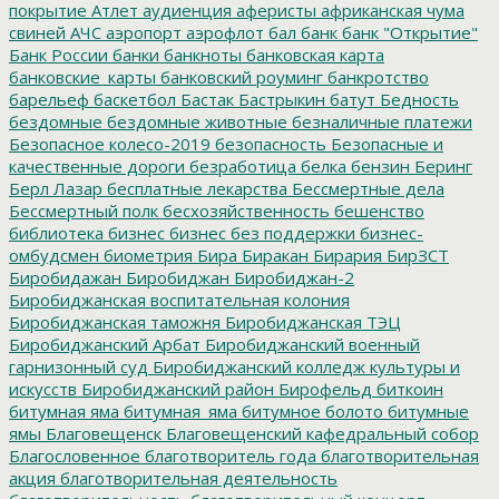
покрытие
Атлет
аудиенция
аферисты
африканская чума
свиней
АЧС
аэропорт
аэрофлот
бал
банк
банк "Открытие"
Банк России
банки
банкноты
банковская карта
банковские_карты
банковский роуминг
банкротство
барельеф
баскетбол
Бастак
Бастрыкин
батут
Бедность
бездомные
бездомные животные
безналичные платежи
Безопасное колесо-2019
безопасность
Безопасные и
качественные дороги
безработица
белка
бензин
Беринг
Берл Лазар
бесплатные лекарства
Бессмертные дела
Бессмертный полк
бесхозяйственность
бешенство
библиотека
бизнес
бизнес без поддержки
бизнес-
омбудсмен
биометрия
Бира
Биракан
Бирария
БирЗСТ
Биробидажан
Биробиджан
Биробиджан-2
Биробиджанская воспитательная колония
Биробиджанская таможня
Биробиджанская ТЭЦ
Биробиджанский Арбат
Биробиджанский военный
гарнизонный суд
Биробиджанский колледж культуры и
искусств
Биробиджанский район
Бирофельд
биткоин
битумная яма
битумная_яма
битумное болото
битумные
ямы
Благовещенск
Благовещенский кафедральный собор
Благословенное
благотворитель года
благотворительная
акция
благотворительная деятельность