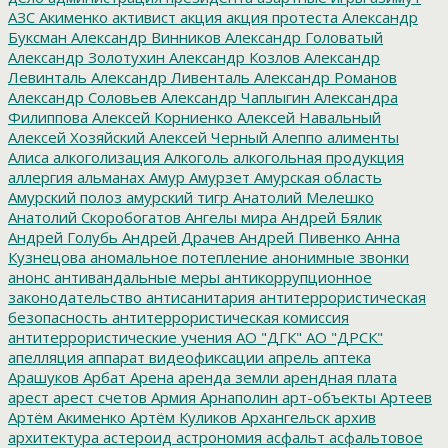
АЗС
Акименко
активист
акция
акция протеста
Александр
Буксман
Александр Винников
Александр Головатый
Александр Золотухин
Александр Козлов
Александр
Левинталь
Александр Ливенталь
Александр Романов
Александр Соловьев
Александр Чаплыгин
Александра
Филиппова
Алексей Корниенко
Алексей Навальный
Алексей Хозяйский
Алексей Черный
Алеппо
алименты
Алиса
алкоголизация
Алкоголь
алкогольная продукция
аллергия
альманах
Амур
Амурзет
Амурская область
Амурский полоз
амурский тигр
Анатолий Мелешко
Анатолий Скоробогатов
Ангелы мира
Андрей Бялик
Андрей Голубь
Андрей Драчев
Андрей Пивенко
Анна
Кузнецова
аномальное потепление
анонимные звонки
анонс
антивандальные меры
антикоррупционное
законодательство
антисанитария
антитеррористическая
безопасность
антитеррористическая комиссия
антитеррористические учения
АО "ДГК"
АО "ДРСК"
апелляция
аппарат видеофиксации
апрель
аптека
Арашуков
Арбат
Арена
аренда земли
арендная плата
арест
арест счетов
Армия
Арнаполин
арт-объекты
Артеев
Артём Акименко
Артём Куликов
Архангельск
архив
архитектура
астероид
астрономия
асфальт
асфальтовое