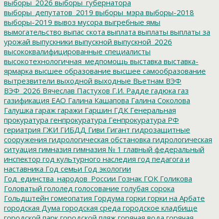
выборы_2026
выборы_губернатора
выборы_депутатов_2019
выборы_мэра
выборы-2018
выборы-2019
вывоз мусора
выгребные ямы
вымогательство
выпас скота
выплата
выплаты
выплаты за
урожай
выпускники
выпускной
выпускной_2026
высококвалифицированные специалисты
высокотехнологичная_медпомощь
выставка
выставка-
ярмарка
высшее образование
высшее самообразование
вытрезвители
выходной
выходные
Вьетнам
ВЭФ
ВЭФ_2026
Вячеслав Пастухов
Г.И. Радде
гадюка
газ
газификация ЕАО
Галина Кашапова
Галина Соколова
Галушка
гараж
гаражи
Гаршин
ГДК
Генеральная
прокуратура
генпрокуратура
Генпрокуратура РФ
гериатрия
ГЖИ
ГИБДД
Гиви
Гигант
гидрозащитные
сооружения
гидрологическая обстановка
гидрологическая
ситуация
гимназия
гимназия № 1
главный федеральный
инспектор
год культурного наследия
год педагога и
наставника
Год семьи
Год экологии
Год_единства_народов_России
Гознак
ГОК
Голикова
Головатый
гололед
голосование
голубая сорока
Гольдштейн
гомеопатия
Гордума
горки
горки на Арбате
городская Дума
городская среда
городское кладбище
городской парк
городской пляж
горячая вода
горячая