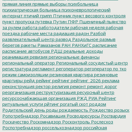
прямая линия
прямые выборы
психбольница
психиатрическая больница
психоневрологический
интернат
птичий грипп
Птичник
пункт весового контроля
пункт пропуска
путевка
Путин
ПФР
Пшеничный
пьянство
за рулем
работа
работодатели
рабочая неделя
рабочая
поездка
рабочие места
радиация
радон
Разбой
развлекательный центр
развод
Раздольное
размыв
берегов
ракеты
Рамазанов
РАН
РАНХиГС
расписание
расписание автобусов
РДШ
реальные доходы
реанимация
ревизия
региональные финансы
региональный оператор
Региональный сосудистый центр
регистратура
регламент
регоператор
регоператор по тко
режим самоизоляции
резиновая квартира
резиновые
квартиры
рейд
рейинг
рейтинг
рейтинг_2026
реклама
реконструкция
ректор
религия
ремонт
ремонт дорог
реорганизация
реструктуризация
ресурсный центр
ресурсоснабжающая организация
РЖД
РИА Рейтинг
ритуальные услуги
рйтинг
рогатый скот
роддом
Родительский день
роды
рождаемость
Рождество
розыск
Ропотребнадзор
Росавиация
Росводресурсы
Росгвардия
Роскачество
Роскомнадзор
Росконтроль
Рослесхоз
Роспотребнадзор
россельхознадзор
российская