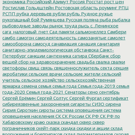
экономика
Российский Азимут
Россия
Росстат
рост цен
Ростислав Гольдштейн
Ростовская область
роуминг
РПЦ
РСПП
рубка деревьев
рубли
рубль
Рудное
ружье
рукопашный бой
Румянцева
Русская поляна
рыба
рыбалка
рыбоводные заводы
рынок труда
рысь
с. Ленинское
сага_налоговый_гнет
Сад памяти
сальмонеллез
Самбери
самбо
самогон
самодеятельность
самозанятые
самолет
самооборона
самосуд
санавиация
санация
санитария
санитарно-эпидемиологическая обстанвока
Санкт-
Петербург
санкции
сантехника
сатира
Сбербанк
сбор
вещей
сбор на здравоохранение
свадьба
свалка
свалки
светофоры
свищ
связь
священнослужитель
секта
секция
акробатики
сельские врачи
сельские жители
сельский
учитель
сельское хозяйство
сельскохозяйственная
ярмарка
семена
семья
семья года
Семья года-2019
семья
года-2020
Семья года-2021
Сенаторы
сено
сентябрь
Сергей Ерёмин
Сергей Солтус
Сергей Фургал
сертификат
сибиреязвенные захоронения
сигареты
СИЗО
сирена
Сирия
Сироткин
сироты
система оповещения
система
оповещения населения
СК
СК России
СК РФ
СК РФ по
Хабаровскому краю
сказка
скандал
сквер
сквер
пограничников
скейт-парк
скидка
скидки и акции
склад
вооружения и боеприпасов
склад пиломатериалов
скорая