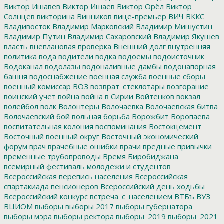
Виктор Ишавев
Виктор Ишаев
Виктор Орёл
Виктор
Солнцев
викторина
Винников
вице-премьер
ВИЧ
ВККС
Владивосток
Владимир Марковский
Владимир Мишустин
Владимир Путин
Владимир Сахаровский
Владимир Якушев
власть
внеплановая проверка
Внешний долг
внутренняя
политика
вода
водители
водка
водоемы
водоисточник
Водоканал
водолазы
водоналивные дамбы
водонапорная
башня
водоснабжение
военная служба
военные сборы
военный комиссар
ВОЗ
возврат_стеклотары
возгорание
воинский учет
война
война в Сирии
Войтенков
вокзал
волейбол
волк
Волонтеры
Волочаевка
Волочаевская битва
Волочаевский бой
вольная борьба
Ворожбит
Воропаева
воспитательная колония
воспоминания
Востокцемент
Восточный военный округ
Восточный экономический
форум
врач
врачебные ошибки
врачи
вредные привычки
временные трубопроводы
Время Биробиджана
всемирный фестиваль молодежи и студентов
Всероссийская перепись населения
Всероссийская
спартакиада пенсионеров
Всероссийский день ходьбы
Всероссийский конкурс
встреча_с_населением
ВТБъ
ВУЗ
ВЦИОМ
выборы
выборы 2017
выборы губернатора
выборы мэра
выборы ректора
выборы_2019
выборы_2021