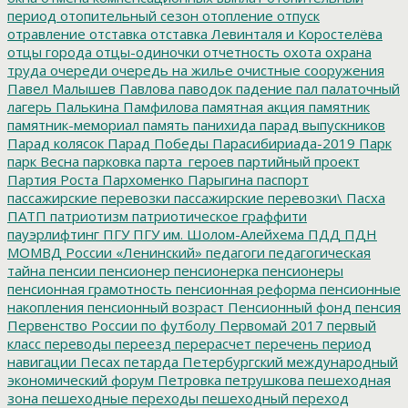
период
отопительный сезон
отопление
отпуск
отравление
отставка
отставка Левинталя и Коростелёва
отцы города
отцы-одиночки
отчетность
охота
охрана
труда
очереди
очередь на жилье
очистные сооружения
Павел Малышев
Павлова
паводок
падение
пал
палаточный
лагерь
Палькина
Памфилова
памятная акция
памятник
памятник-мемориал
память
панихида
парад выпускников
Парад колясок
Парад Победы
Парасибириада-2019
Парк
парк Весна
парковка
парта_героев
партийный проект
Партия Роста
Пархоменко
Парыгина
паспорт
пассажирские перевозки
пассажирские перевозки\
Пасха
ПАТП
патриотизм
патриотическое граффити
пауэрлифтинг
ПГУ
ПГУ им. Шолом-Алейхема
ПДД
ПДН
МОМВД России «Ленинский»
педагоги
педагогическая
тайна
пенсии
пенсионер
пенсионерка
пенсионеры
пенсионная грамотность
пенсионная реформа
пенсионные
накопления
пенсионный возраст
Пенсионный фонд
пенсия
Первенство России по футболу
Первомай 2017
первый
класс
переводы
переезд
перерасчет
перечень
период
навигации
Песах
петарда
Петербургский международный
экономический форум
Петровка
петрушкова
пешеходная
зона
пешеходные переходы
пешеходный переход