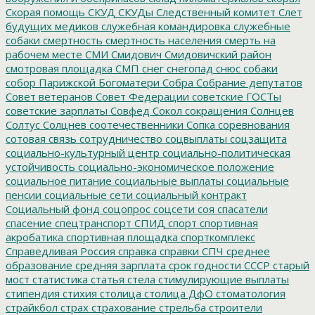
Скорая помощь
СКУД
СКУДы
Следственный комитет
Слет
будущих медиков
служебная командировка
служебные
собаки
смертность
смертность населения
смерть на
рабочем месте
СМИ
Смидович
Смидовичский район
смотровая площадка
СМП
снег
снегопад
снюс
собаки
собор Парижской Богоматери
Собра
Собрание депутатов
Совет ветеранов
Совет Федерации
советские ГОСТы
советские зарплаты
Совфед
Сокол
сокращения
Солнцев
Солтус
Солцнев
соотечественники
Сопка
соревнования
сотовая связь
сотрудничество
соцвыплаты
соцзащита
социально-культурный центр
социально-политическая
устойчивость
социально-экономическое положение
социальное питание
социальные выплаты
социальные
пенсии
социальные сети
социальный контракт
Социальный фонд
соцопрос
соцсети
соя
спасатели
спасение
спецтранспорт
СПИД
спорт
спортивная
акробатика
спортивная площадка
спорткомплекс
Справедливая Россия
справка
справки
СПЧ
среднее
образование
средняя зарплата
срок годности
СССР
старый
мост
статистика
статья
стела
стимулирующие выплаты
стипендия
стихия
столица
столица ДфО
стоматология
страйкбол
страх
страхование
стрельба
строители