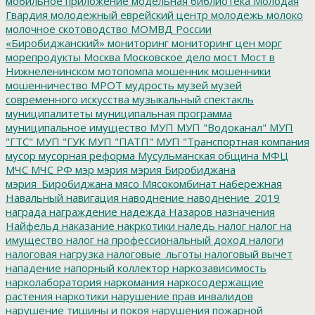
мобильное приложение
модельная библиотека
Молодая
Гвардия
молодежный еврейский центр
молодежь
молоко
молочное скотоводство
МОМВД России
«Биробиджанский»
мониторинг
мониторинг цен
морг
морепродукты
Москва
Московское дело
мост
Мост в
Нижнеленинском
мотопомпа
мошенник
мошенники
мошенничество
МРОТ
мудрость
музей
музей
современного искусства
музыкальный спектакль
муниципалитеты
муниципальная программа
муниципальное имущество
МУП
МУП "Водоканал"
МУП
"ГТС"
МУП "ГУК
МУП "ПАТП"
МУП "Транспортная компания
мусор
мусорная реформа
Мусульманская община
МФЦ
МЧС
МЧС РФ
мэр
мэрия
мэрия Биробиджана
мэрия_Биробиджана
мясо
Мясокомбинат
набережная
Навальный
навигация
наводнение
наводнение_2019
награда
награждение
надежда
Назаров
назначения
Найфельд
наказание
накркотики
наледь
налог
налог на
имущество
налог на профессиональный доход
налоги
налоговая нагрузка
налоговые_льготы
налоговый вычет
нападение
напорный коллектор
наркозависимость
нарколаборатория
наркомания
наркосодержащие
растения
наркотики
нарушение прав инвалидов
нарушение тишины и покоя
нарушения пожарной