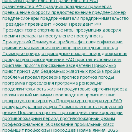
пошлины
правительство
правительство ЕАО
правительство РФ
праздник
праздники
праймериз
превышение скорости
предостережение
предпенсионер
предпенсионеры
предприниматели
предпринимательство
Президент
президент России
Президент РФ
Президентские спортивные игры
презумпция доверия
премия
препараты
преступление
преступность
Приамурский
Приамурье
приборы фотовидеофиксации
прививочная кампания
приговор
пригородные поезда
Приморье
природа
природные пожары
природоохранная
прокуратура
присоединение ЕАО
пристав-исполнитель
приставы
присяга
присяжные заседатели
Приходько
приют
приют для бездомных животных
пробка
пробки
проблемы
провал
проверка
прогноз
прогноз погоды
программа переселения
программа реновации
продолжительность жизни
продуктовые карточки
проезд
прожиточный минимум
производство
происшествие
прократура
прокуратруа
Прокуратура
прокуратура ЕАО
прокуратуура
прокураура
Промышленность
пропускной
режим
Просветов
протест
противодействие коррупции
противопожарный период
противопожарный режим
профессиональное_образование
профильный класс
профицит
профсоюзы
Проходцев
Пряма_линия_2025