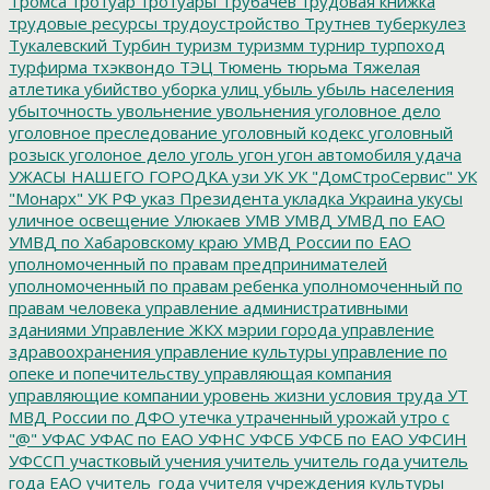
Тромса
тротуар
тротуары
Трубачев
трудовая книжка
трудовые ресурсы
трудоустройство
Трутнев
туберкулез
Тукалевский
Турбин
туризм
туризмм
турнир
турпоход
турфирма
тхэквондо
ТЭЦ
Тюмень
тюрьма
Тяжелая
атлетика
убийство
уборка улиц
убыль
убыль населения
убыточность
увольнение
увольнения
уголовное дело
уголовное преследование
уголовный кодекс
уголовный
розыск
уголоное дело
уголь
угон
угон автомобиля
удача
УЖАСЫ НАШЕГО ГОРОДКА
узи
УК
УК "ДомСтроСервис"
УК
"Монарх"
УК РФ
указ Президента
укладка
Украина
укусы
уличное освещение
Улюкаев
УМВ
УМВД
УМВД по ЕАО
УМВД по Хабаровскому краю
УМВД России по ЕАО
уполномоченный по правам предпринимателей
уполномоченный по правам ребенка
уполномоченный по
правам человека
управление административными
зданиями
Управление ЖКХ мэрии города
управление
здравоохранения
управление культуры
управление по
опеке и попечительству
управляющая компания
управляющие компании
уровень жизни
условия труда
УТ
МВД России по ДФО
утечка
утраченный урожай
утро с
"@"
УФАС
УФАС по ЕАО
УФНС
УФСБ
УФСБ по ЕАО
УФСИН
УФССП
участковый
учения
учитель
учитель года
учитель
года ЕАО
учитель_года
учителя
учреждения культуры