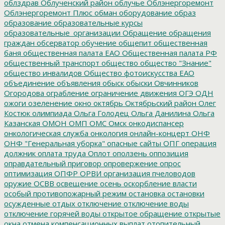
облздрав
Облученский район
облучье
Облэнергоремонт
Облэнергоремонт Плюс
обман
оборудование
образ
образование
образовательные курсы
образовательные_организации
Обращение
обращения
граждан
обсерватор
обучение
общепит
общественная
баня
общественная палата ЕАО
Общественная палата РФ
общественный транспорт
общество
общество "Знание"
общество инвалидов
Общество фотоискусства ЕАО
объединение
объявления
обыск
обыски
Овчинников
Огородова
ограбление
ограничение движения
ОГЭ
ОДН
ожоги
озеленение
окно
октябрь
Октябрьский район
Олег
Костюк
олимпиада
Ольга Голодец
Ольга Данилина
Ольга
Казанская
ОМОН
ОМП
ОМС
Омск
онкодиспансер
онкологическая служба
онкология
онлайн-концерт
ОНФ
ОНФ "Генеральная уборка"
опасные сайты
ОПГ
операция
должник
оплата труда
Оплот
оползень
оппозиция
оправдательный приговор
опровержение
опрос
оптимизация
ОПФР
ОРВИ
организация пчеловодов
оружие
ОСВВ
освещение
осень
оскорбление власти
особый противопожарный режим
остановка
остановки
осужденные
отдых
отключение
отключение воды
отключение горячей воды
открытое обращение
открытые
окна
отмена компенсационных выплат
отопительный