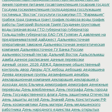
линия
горячее питание
госавтоинспекция
госархив
госдолг
Госдума
госжилинспекция
господдержка
госслужащие
гостиница "Восток"
госуслуги
госхакупки
ГП "Фармация"
грабеж
град
граница
грант
график подвоза воды
график
работы
Григорий Волохов
Грипп
Грудинин
грунтовые
воды
грязная вода
ГТО
губернатор
губернатор
Гольдштейн
губернатор ЕАО
ГУК
Гулягин
Д
давление на
предпринимателей
дайджест
Дальневосточная
оперативная таможня
Дальневосточная энергетическая
компания
Дальневосточное ГУ Банка России
дальневосточный гектар
Дальний Восток
Дальсельмаш
дамба
дачное расписание
дачные перевозки
дачный_сезон_2026
ДВЖД
Движение общественный
контроль
двор
Дворы
ДГК
дебош
дебошир
дедовщина
Деева
дежурные группы
дезинфекция
декабрь
декларационная компания
декларация
декларация о
доходах
дело Ельчина
демография
демогрфия
денежные
переводы
День влюбленных
День географа
День города
День Государственного флага
День защитника Отечества
день защиты детей
День Знаний
День Конституции РФ
День космонавтики
День матери
День медицинского
работника
День народного единства
день открытых