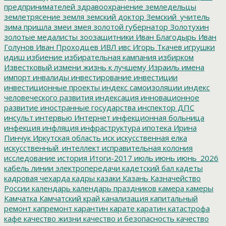
предпринимателей
здравоохранение
земледельцы
землетрясение
земля
земский доктор
Земский_учитель
зима пришла
змеи
змея
золотой губернатор
Золотухин
золотые медалисты
зоозащитники
Иван Благодырь
Иван
Голунов
Иван Проходцев
ИВЛ
ивс
Игорь Ткачев
игрушки
идиш
избиение
избирательная кампания
избирком
Известковый
измени жизнь к лучшему
Израиль
имена
импорт
инвалиды
инвестирование
инвестиции
инвестиционные проекты
индекс самоизоляции
индекс
человеческого развития
индексация
инновационное
развитие
иностранные государства
инспектор ДПС
инсульт
интервью
Интернет
инфекционная больница
инфекция
инфляция
инфраструктура
ипотека
Ирина
Пинчук
Иркутская область
иск
искусственная елка
искусственный_интеллект
исправительная колония
исследование
история
Итоги-2017
июль
июнь
июнь_2026
кабель линии электропередачи
кадетский бал
кадеты
кадровая чехарда
кадры
казаки
Казань
Казначейство
России
календарь
календарь праздников
камера
камеры
Камчатка
Камчатский край
канализация
капитальный
ремонт
капремонт
карантин
карате
каратин
катастрофа
кафе
качество жизни
качество и безопасность
качество