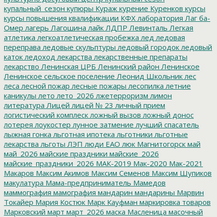
купальный_сезон
купюры
Кураж
курение
Куренков
курсы
курсы повышения квалификации
КФХ
лаборатория
Лаг ба-
Омер
лагерь
Лагошина
лайк
ЛДПР
Левинталь
Легкая
атлетика
легкоатлетическая пробежка
лед
ледовая
переправа
ледовые скульптуры
ледовый городок
ледовый
каток
ледоход
лекарства
лекарственные препараты
лекарство
Ленинская ЦРБ
Ленинский район
Ленинское
Ленинское сельское поселение
Леонид Школьник
лес
леса
лесной пожар
лесные пожары
лесопилка
летние
каникулы
лето
лето_2026
лжетерроризм
лимон
литература
Лицей
лицей № 23
личный прием
логистический комплеск
ложный вызов
ложный донос
лотерея
лоукостер
лунное затмение
лучший спасатель
лыжная гонка
льготная ипотека
льготники
льготные
лекарства
льготы
ЛЭП
люди ЕАО
люк
Магнитогорск
май
май_2026
майские праздники
майские_2026
майские_праздники_2026
МАК-2019
Мак-2020
Мак-2021
Макаров
Максим Акимов
Максим Семенов
Максим Шупиков
макулатура
Мама-предприниматель
Мамедов
маммография
мамография
мандарин
мандарины
Марвин
Токайер
Мария Костюк
Марк Кауфман
маркировка товаров
Марковский
март
март_2026
маска
Масленица
масочный