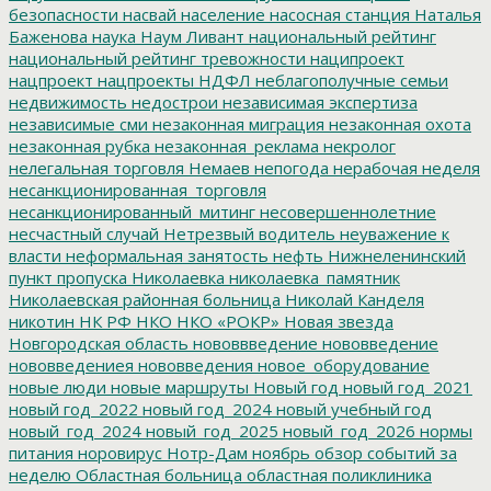
безопасности
насвай
население
насосная станция
Наталья
Баженова
наука
Наум Ливант
национальный рейтинг
национальный рейтинг тревожности
наципроект
нацпроект
нацпроекты
НДФЛ
неблагополучные семьи
недвижимость
недострои
независимая экспертиза
независимые сми
незаконная миграция
незаконная охота
незаконная рубка
незаконная_реклама
некролог
нелегальная торговля
Немаев
непогода
нерабочая неделя
несанкционированная_торговля
несанкционированный_митинг
несовершеннолетние
несчастный случай
Нетрезвый водитель
неуважение к
власти
неформальная занятость
нефть
Нижнеленинский
пункт пропуска
Николаевка
николаевка_памятник
Николаевская районная больница
Николай Канделя
никотин
НК РФ
НКО
НКО «РОКР»
Новая звезда
Новгородская область
нововвведение
нововведение
нововведениея
нововведения
новое_оборудование
новые люди
новые маршруты
Новый год
новый год_2021
новый год_2022
новый год_2024
новый учебный год
новый_год_2024
новый_год_2025
новый_год_2026
нормы
питания
норовирус
Нотр-Дам
ноябрь
обзор событий за
неделю
Областная больница
областная поликлиника