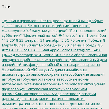
Тэги
"@"
"Банк приколов"
"Бествидео"
"Дети войны"
"Добрые
дела"
"железобетонные полицейские"
"ленивые"
малоимущие
"обманутые дольщики"
"Рентгенологический
субботник"
"Цементный поток"
@
1 класс
1 мая
1 сентября
112
2018
23 февраля
31 декабря
5
5G
75-летие Победы
8
Марта
80 лет
80 лет Биробиджану
80_летие_Победы
85
лет ЕАО
85_лет_ЕАО
9 мая
Apple
Forbes
Instagram
L-410
QR-код
WhatsApp
Wi-Fi
WorldSkills Russia
аборты
аварийная
посадка
аварийное жилье
аварийные дома
аварийный дом
аварийный жилфонд
аварийный мост
авария
авария на
Чернобыльской АЭС
август
Авдалян
авиабилеты
авиакатастрофа
авиалесоохрана
авиасообщение
авиация
автобус
автобусная остановка
автобусные войны
автобусные остановки
автобусные перевозки
автобусный
парк
автобусы
автовокзал
автоклуб
автомобили
автомобиль
автоперевозки
Агада
агитпоезд
аграрии
адвокат
Адвокаты
административная комиссия
административная ответственность
административное
дело
администрация президента
азартные игры
азимут