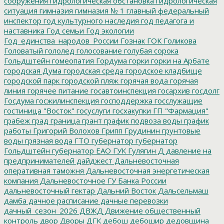
сооружения
гидрологическая обстановка
гидрологическая
ситуация
гимназия
гимназия № 1
главный федеральный
инспектор
год культурного наследия
год педагога и
наставника
Год семьи
Год экологии
Год_единства_народов_России
Гознак
ГОК
Голикова
Головатый
гололед
голосование
голубая сорока
Гольдштейн
гомеопатия
Гордума
горки
горки на Арбате
городская Дума
городская среда
городское кладбище
городской парк
городской пляж
горячая вода
горячая
линия
горячее питание
госавтоинспекция
госархив
госдолг
Госдума
госжилинспекция
господдержка
госслужащие
гостиница "Восток"
госуслуги
госхакупки
ГП "Фармация"
грабеж
град
граница
грант
график подвоза воды
график
работы
Григорий Волохов
Грипп
Грудинин
грунтовые
воды
грязная вода
ГТО
губернатор
губернатор
Гольдштейн
губернатор ЕАО
ГУК
Гулягин
Д
давление на
предпринимателей
дайджест
Дальневосточная
оперативная таможня
Дальневосточная энергетическая
компания
Дальневосточное ГУ Банка России
дальневосточный гектар
Дальний Восток
Дальсельмаш
дамба
дачное расписание
дачные перевозки
дачный_сезон_2026
ДВЖД
Движение общественный
контроль
двор
Дворы
ДГК
дебош
дебошир
дедовщина