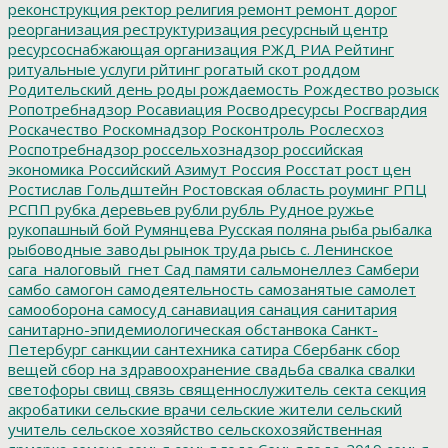
реконструкция
ректор
религия
ремонт
ремонт дорог
реорганизация
реструктуризация
ресурсный центр
ресурсоснабжающая организация
РЖД
РИА Рейтинг
ритуальные услуги
рйтинг
рогатый скот
роддом
Родительский день
роды
рождаемость
Рождество
розыск
Ропотребнадзор
Росавиация
Росводресурсы
Росгвардия
Роскачество
Роскомнадзор
Росконтроль
Рослесхоз
Роспотребнадзор
россельхознадзор
российская
экономика
Российский Азимут
Россия
Росстат
рост цен
Ростислав Гольдштейн
Ростовская область
роуминг
РПЦ
РСПП
рубка деревьев
рубли
рубль
Рудное
ружье
рукопашный бой
Румянцева
Русская поляна
рыба
рыбалка
рыбоводные заводы
рынок труда
рысь
с. Ленинское
сага_налоговый_гнет
Сад памяти
сальмонеллез
Самбери
самбо
самогон
самодеятельность
самозанятые
самолет
самооборона
самосуд
санавиация
санация
санитария
санитарно-эпидемиологическая обстанвока
Санкт-
Петербург
санкции
сантехника
сатира
Сбербанк
сбор
вещей
сбор на здравоохранение
свадьба
свалка
свалки
светофоры
свищ
связь
священнослужитель
секта
секция
акробатики
сельские врачи
сельские жители
сельский
учитель
сельское хозяйство
сельскохозяйственная