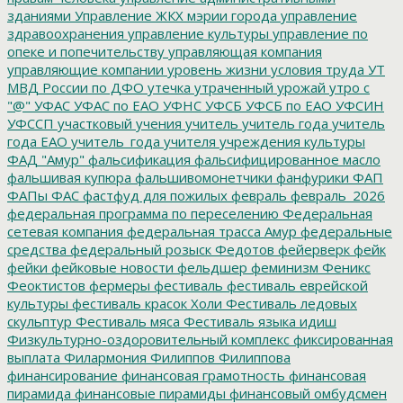
зданиями
Управление ЖКХ мэрии города
управление
здравоохранения
управление культуры
управление по
опеке и попечительству
управляющая компания
управляющие компании
уровень жизни
условия труда
УТ
МВД России по ДФО
утечка
утраченный урожай
утро с
"@"
УФАС
УФАС по ЕАО
УФНС
УФСБ
УФСБ по ЕАО
УФСИН
УФССП
участковый
учения
учитель
учитель года
учитель
года ЕАО
учитель_года
учителя
учреждения культуры
ФАД "Амур"
фальсификация
фальсифицированное масло
фальшивая купюра
фальшивомонетчики
фанфурики
ФАП
ФАПы
ФАС
фастфуд для пожилых
февраль
февраль_2026
федеральная программа по переселению
Федеральная
сетевая компания
федеральная трасса Амур
федеральные
средства
федеральный розыск
Федотов
фейерверк
фейк
фейки
фейковые новости
фельдшер
феминизм
Феникс
Феоктистов
фермеры
фестиваль
фестиваль еврейской
культуры
фестиваль красок Холи
Фестиваль ледовых
скульптур
Фестиваль мяса
Фестиваль языка идиш
Физкультурно-оздоровительный комплекс
фиксированная
выплата
Филармония
Филиппов
Филиппова
финансирование
финансовая грамотность
финансовая
пирамида
финансовые пирамиды
финансовый омбудсмен