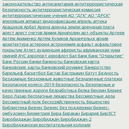
законодательство
антисанитария
антитеррористическая
безопасность
антитеррористическая комиссия
антитеррористические учения
АО "ДГК"
АО "ДРСК"
апелляция
аппарат видеофиксации
апрель
аптека
Арашуков
Арбат
Арена
аренда земли
арендная плата
арест
арест счетов
Армия
Арнаполин
арт-объекты
Артеев
Артём Акименко
Артём Куликов
Архангельск
архив
архитектура
астероид
астрономия
асфальт
асфальтовое
покрытие
Атлет
аудиенция
аферисты
африканская чума
свиней
АЧС
аэропорт
аэрофлот
бал
банк
банк "Открытие"
Банк России
банки
банкноты
банковская карта
банковские_карты
банковский роуминг
банкротство
барельеф
баскетбол
Бастак
Бастрыкин
батут
Бедность
бездомные
бездомные животные
безналичные платежи
Безопасное колесо-2019
безопасность
Безопасные и
качественные дороги
безработица
белка
бензин
Беринг
Берл Лазар
бесплатные лекарства
Бессмертные дела
Бессмертный полк
бесхозяйственность
бешенство
библиотека
бизнес
бизнес без поддержки
бизнес-
омбудсмен
биометрия
Бира
Биракан
Бирария
БирЗСТ
Биробидажан
Биробиджан
Биробиджан-2
Биробиджанская воспитательная колония