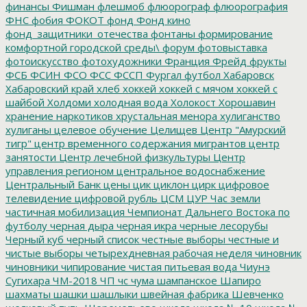
финансы
Фишман
флешмоб
флюорограф
флюорография
ФНС
фобия
ФОКОТ
фонд
Фонд кино
фонд_защитники_отечества
фонтаны
формирование
комфортной городской среды\
форум
фотовыставка
фотоискусство
фотохудожники
Франция
Фрейд
фрукты
ФСБ
ФСИН
ФСО
ФСС
ФССП
Фургал
футбол
Хабаровск
Хабаровский край
хлеб
хоккей
хоккей с мячом
хоккей с
шайбой
Холдоми
холодная вода
Холокост
Хорошавин
хранение наркотиков
хрустальная менора
хулиганство
хулиганы
целевое обучение
Целищев
Центр "Амурский
тигр"
центр временного содержания мигрантов
центр
занятости
Центр лечебной физкультуры
Центр
управления регионом
центральное водоснабжение
Центральный Банк
цены
цик
циклон
цирк
цифровое
телевидение
цифровой рубль
ЦСМ
ЦУР
Час земли
частичная мобилизация
Чемпионат Дальнего Востока по
футболу
черная дыра
черная икра
черные лесорубы
Черный куб
черный список
честные выборы
честные и
чистые выборы
четырехдневная рабочая неделя
чиновник
чиновники
чипирование
чистая питьевая вода
Чиунэ
Сугихара
ЧМ-2018
ЧП
чс
чума
шампанское
Шапиро
шахматы
шашки
шашлыки
швейная фабрика
Шевченко