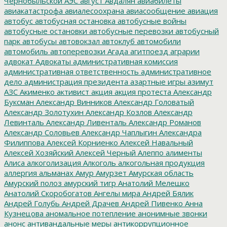
Чернобыльской АЭС
август
Авдалян
авиабилеты
авиакатастрофа
авиалесоохрана
авиасообщение
авиация
автобус
автобусная остановка
автобусные войны
автобусные остановки
автобусные перевозки
автобусный
парк
автобусы
автовокзал
автоклуб
автомобили
автомобиль
автоперевозки
Агада
агитпоезд
аграрии
адвокат
Адвокаты
административная комиссия
административная ответственность
административное
дело
администрация президента
азартные игры
азимут
АЗС
Акименко
активист
акция
акция протеста
Александр
Буксман
Александр Винников
Александр Головатый
Александр Золотухин
Александр Козлов
Александр
Левинталь
Александр Ливенталь
Александр Романов
Александр Соловьев
Александр Чаплыгин
Александра
Филиппова
Алексей Корниенко
Алексей Навальный
Алексей Хозяйский
Алексей Черный
Алеппо
алименты
Алиса
алкоголизация
Алкоголь
алкогольная продукция
аллергия
альманах
Амур
Амурзет
Амурская область
Амурский полоз
амурский тигр
Анатолий Мелешко
Анатолий Скоробогатов
Ангелы мира
Андрей Бялик
Андрей Голубь
Андрей Драчев
Андрей Пивенко
Анна
Кузнецова
аномальное потепление
анонимные звонки
анонс
антивандальные меры
антикоррупционное