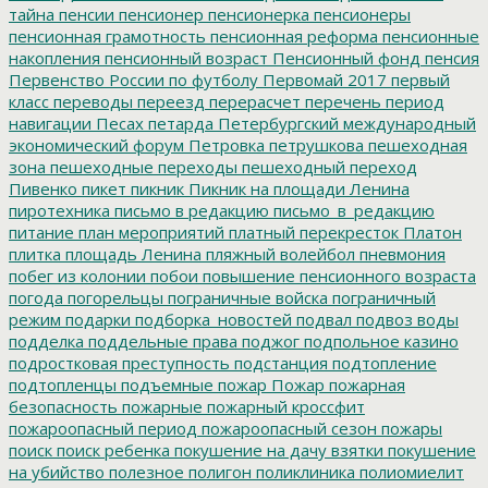
тайна
пенсии
пенсионер
пенсионерка
пенсионеры
пенсионная грамотность
пенсионная реформа
пенсионные
накопления
пенсионный возраст
Пенсионный фонд
пенсия
Первенство России по футболу
Первомай 2017
первый
класс
переводы
переезд
перерасчет
перечень
период
навигации
Песах
петарда
Петербургский международный
экономический форум
Петровка
петрушкова
пешеходная
зона
пешеходные переходы
пешеходный переход
Пивенко
пикет
пикник
Пикник на площади Ленина
пиротехника
письмо в редакцию
письмо_в_редакцию
питание
план мероприятий
платный перекресток
Платон
плитка
площадь Ленина
пляжный волейбол
пневмония
побег из колонии
побои
повышение пенсионного возраста
погода
погорельцы
пограничные войска
пограничный
режим
подарки
подборка_новостей
подвал
подвоз воды
подделка
поддельные права
поджог
подпольное казино
подростковая преступность
подстанция
подтопление
подтопленцы
подъемные
пожар
Пожар
пожарная
безопасность
пожарные
пожарный кроссфит
пожароопасный период
пожароопасный сезон
пожары
поиск
поиск ребенка
покушение на дачу взятки
покушение
на убийство
полезное
полигон
поликлиника
полиомиелит