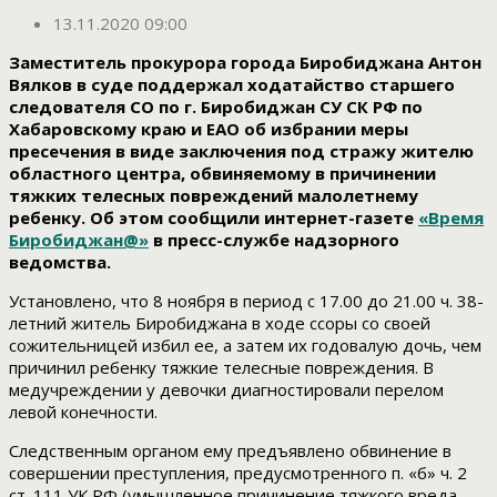
13.11.2020 09:00
Заместитель прокурора города Биробиджана Антон
Вялков в суде поддержал ходатайство старшего
следователя СО по г. Биробиджан СУ СК РФ по
Хабаровскому краю и ЕАО об избрании меры
пресечения в виде заключения под стражу жителю
областного центра, обвиняемому в причинении
тяжких телесных повреждений малолетнему
ребенку. Об этом сообщили интернет-газете
«Время
Биробиджан@»
в пресс-службе надзорного
ведомства.
Установлено, что 8 ноября в период с 17.00 до 21.00 ч. 38-
летний житель Биробиджана в ходе ссоры со своей
сожительницей избил ее, а затем их годовалую дочь, чем
причинил ребенку тяжкие телесные повреждения. В
медучреждении у девочки диагностировали перелом
левой конечности.
Следственным органом ему предъявлено обвинение в
совершении преступления, предусмотренного п. «б» ч. 2
ст. 111 УК РФ (умышленное причинение тяжкого вреда