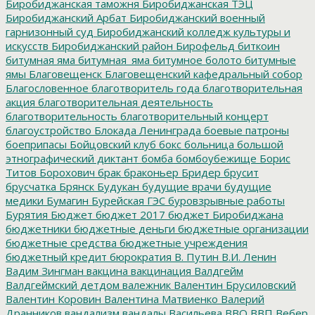
Биробиджанская таможня
Биробиджанская ТЭЦ
Биробиджанский Арбат
Биробиджанский военный
гарнизонный суд
Биробиджанский колледж культуры и
искусств
Биробиджанский район
Бирофельд
биткоин
битумная яма
битумная_яма
битумное болото
битумные
ямы
Благовещенск
Благовещенский кафедральный собор
Благословенное
благотворитель года
благотворительная
акция
благотворительная деятельность
благотворительность
благотворительный концерт
благоустройство
Блокада Ленинграда
боевые патроны
боеприпасы
Бойцовский клуб
бокс
больница
большой
этнографический диктант
бомба
бомбоубежище
Борис
Титов
Борохович
брак
браконьер
Бридер
брусит
брусчатка
Брянск
Будукан
будущие врачи
будущие
медики
Бумагин
Бурейская ГЭС
буровзрывные работы
Бурятия
Бюджет
бюджет 2017
бюджет Биробиджана
бюджетники
бюджетные деньги
бюджетные организации
бюджетные средства
бюджетные учреждения
бюджетный кредит
бюрократия
В. Путин
В.И. Ленин
Вадим Зингман
вакцина
вакцинация
Валдгейм
Валдгеймский детдом
валежник
Валентин Брусиловский
Валентин Коровин
Валентина Матвиенко
Валерий
Дранников
вандализм
вандалы
Васильева
ВВО
ВВП
Вебер