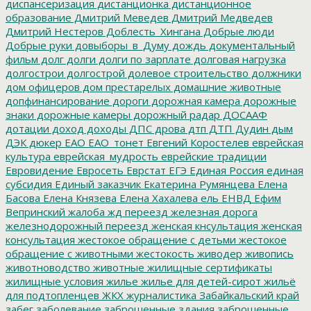
диспансеризация
дистанционка
дистанционное
образование
Дмитрий Меведев
Дмитрий Медведев
Дмитрий Нестеров
Доблесть_Хингана
Добрые люди
Добрые руки
довыборы_в_Думу
дождь
документальный
фильм
долг
долги
долги по зарплате
долговая нагрузка
долгострои
долгострой
долевое строительство
должники
дом офицеров
дом престарелых
домашние животные
допфинансирование
дороги
дорожная камера
дорожные
знаки
дорожные камеры
дорожный радар
ДОСААФ
дотации
доход
доходы
ДПС
дрова
дтп
ДТП
Дудин
дым
ДЭК
дюкер
ЕАО
ЕАО_тонет
Евгений Коростелев
еврейская
культура
еврейская_мудрость
еврейские традиции
Евровидение
Евросеть
Еврстат
ЕГЭ
Единая Россия
единая
субсидия
Единый заказчик
Екатерина Румянцева
Елена
Басова
Елена Князева
Елена Хахалева
ель
ЕНВД
Ефим
Вепринский
жалоба
жд переезд
железная дорога
железнодорожный переезд
женская кнсультация
женская
консультация
жестокое обращение с детьми
жестокое
обращение с животными
жестокость
живодер
живопись
животноводство
животные
жилищные сертификаты
жилищные условия
жилье
жилье для детей-сирот
жильё
для подтопленцев
ЖКХ
журналистика
Забайкальский край
забег
заболевание
заброшенные здания
заброшенные