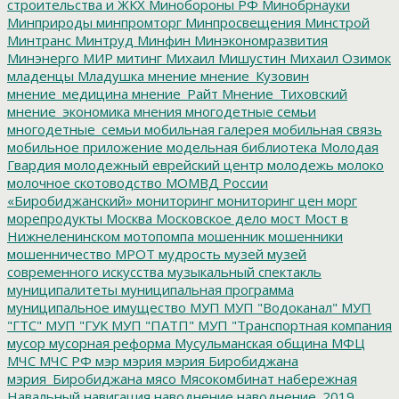
строительства и ЖКХ
Минобороны РФ
Минобрнауки
Минприроды
минпромторг
Минпросвещения
Минстрой
Минтранс
Минтруд
Минфин
Минэкономразвития
Минэнерго
МИР
митинг
Михаил Мишустин
Михаил Озимок
младенцы
Младушка
мнение
мнение_Кузовин
мнение_медицина
мнение_Райт
Мнение_Тиховский
мнение_экономика
мнения
многодетные семьи
многодетные_семьи
мобильная галерея
мобильная связь
мобильное приложение
модельная библиотека
Молодая
Гвардия
молодежный еврейский центр
молодежь
молоко
молочное скотоводство
МОМВД России
«Биробиджанский»
мониторинг
мониторинг цен
морг
морепродукты
Москва
Московское дело
мост
Мост в
Нижнеленинском
мотопомпа
мошенник
мошенники
мошенничество
МРОТ
мудрость
музей
музей
современного искусства
музыкальный спектакль
муниципалитеты
муниципальная программа
муниципальное имущество
МУП
МУП "Водоканал"
МУП
"ГТС"
МУП "ГУК
МУП "ПАТП"
МУП "Транспортная компания
мусор
мусорная реформа
Мусульманская община
МФЦ
МЧС
МЧС РФ
мэр
мэрия
мэрия Биробиджана
мэрия_Биробиджана
мясо
Мясокомбинат
набережная
Навальный
навигация
наводнение
наводнение_2019