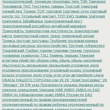
технологический_техникум
технопарк
тигр
ТИК
Тимченко
Тихомиров
ТКО
Тлустенко
товары
Толстой
томограф
тонкий лед
Тонких
ТОР
торговля
торговые сети
торговый
центр
тос
Тотальный диктант
ТПП ЕАО
травма
трагедия
трагедия в Забайкалье
трансграничный мост
трансграничный российско-китайский марафон
Транснефть
транспортная доступность
транспортная
карта
транспортный налог
траур
тревожный сигнал
Тромса
тротуар
тротуары
Трубачев
трудовая книжка
трудовые ресурсы
трудоустройство
Трутнев
туберкулез
Тукалевский
Турбин
туризм
туризмм
турнир
турпоход
турфирма
тхэквондо
ТЭЦ
Тюмень
тюрьма
Тяжелая
атлетика
убийство
уборка улиц
убыль
убыль населения
убыточность
увольнение
увольнения
уголовное дело
уголовное преследование
уголовный кодекс
уголовный
розыск
уголоное дело
уголь
угон
угон автомобиля
удача
УЖАСЫ НАШЕГО ГОРОДКА
узи
УК
УК "ДомСтроСервис"
УК
"Монарх"
УК РФ
указ Президента
укладка
Украина
укусы
уличное освещение
Улюкаев
УМВ
УМВД
УМВД по ЕАО
УМВД по Хабаровскому краю
УМВД России по ЕАО
уполномоченный по правам предпринимателей
уполномоченный по правам ребенка
уполномоченный по
правам человека
управление административными