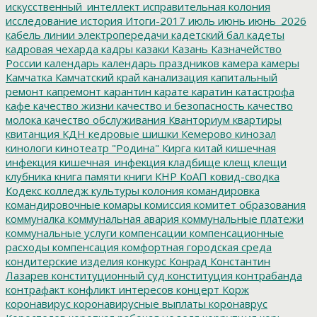
искусственный_интеллект
исправительная колония
исследование
история
Итоги-2017
июль
июнь
июнь_2026
кабель линии электропередачи
кадетский бал
кадеты
кадровая чехарда
кадры
казаки
Казань
Казначейство
России
календарь
календарь праздников
камера
камеры
Камчатка
Камчатский край
канализация
капитальный
ремонт
капремонт
карантин
карате
каратин
катастрофа
кафе
качество жизни
качество и безопасность
качество
молока
качество обслуживания
Кванториум
квартиры
квитанция
КДН
кедровые шишки
Кемерово
кинозал
кинологи
кинотеатр "Родина"
Кирга
китай
кишечная
инфекция
кишечная_инфекция
кладбище
клещ
клещи
клубника
книга памяти
книги
КНР
КоАП
ковид-сводка
Кодекс
колледж культуры
колония
командировка
командировочные
комары
комиссия
комитет образования
коммуналка
коммунальная авария
коммунальные платежи
коммунальные услуги
компенсации
компенсационные
расходы
компенсация
комфортная городская среда
кондитерские изделия
конкурс
Конрад
Константин
Лазарев
конституционный суд
конституция
контрабанда
контрафакт
конфликт интересов
концерт
Корж
коронавирус
коронавирусные выплаты
коронаврус