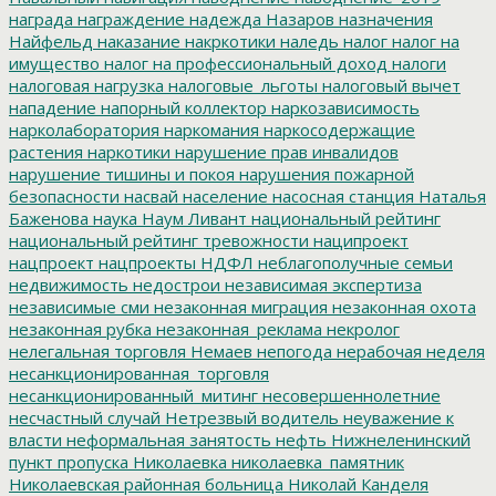
награда
награждение
надежда
Назаров
назначения
Найфельд
наказание
накркотики
наледь
налог
налог на
имущество
налог на профессиональный доход
налоги
налоговая нагрузка
налоговые_льготы
налоговый вычет
нападение
напорный коллектор
наркозависимость
нарколаборатория
наркомания
наркосодержащие
растения
наркотики
нарушение прав инвалидов
нарушение тишины и покоя
нарушения пожарной
безопасности
насвай
население
насосная станция
Наталья
Баженова
наука
Наум Ливант
национальный рейтинг
национальный рейтинг тревожности
наципроект
нацпроект
нацпроекты
НДФЛ
неблагополучные семьи
недвижимость
недострои
независимая экспертиза
независимые сми
незаконная миграция
незаконная охота
незаконная рубка
незаконная_реклама
некролог
нелегальная торговля
Немаев
непогода
нерабочая неделя
несанкционированная_торговля
несанкционированный_митинг
несовершеннолетние
несчастный случай
Нетрезвый водитель
неуважение к
власти
неформальная занятость
нефть
Нижнеленинский
пункт пропуска
Николаевка
николаевка_памятник
Николаевская районная больница
Николай Канделя