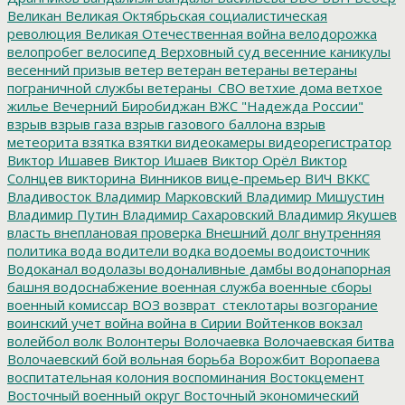
Великан
Великая Октябрьская социалистическая
революция
Великая Отечественная война
велодорожка
велопробег
велосипед
Верховный суд
весенние каникулы
весенний призыв
ветер
ветеран
ветераны
ветераны
пограничной службы
ветераны_СВО
ветхие дома
ветхое
жилье
Вечерний Биробиджан
ВЖС "Надежда России"
взрыв
взрыв газа
взрыв газового баллона
взрыв
метеорита
взятка
взятки
видеокамеры
видеорегистратор
Виктор Ишавев
Виктор Ишаев
Виктор Орёл
Виктор
Солнцев
викторина
Винников
вице-премьер
ВИЧ
ВККС
Владивосток
Владимир Марковский
Владимир Мишустин
Владимир Путин
Владимир Сахаровский
Владимир Якушев
власть
внеплановая проверка
Внешний долг
внутренняя
политика
вода
водители
водка
водоемы
водоисточник
Водоканал
водолазы
водоналивные дамбы
водонапорная
башня
водоснабжение
военная служба
военные сборы
военный комиссар
ВОЗ
возврат_стеклотары
возгорание
воинский учет
война
война в Сирии
Войтенков
вокзал
волейбол
волк
Волонтеры
Волочаевка
Волочаевская битва
Волочаевский бой
вольная борьба
Ворожбит
Воропаева
воспитательная колония
воспоминания
Востокцемент
Восточный военный округ
Восточный экономический