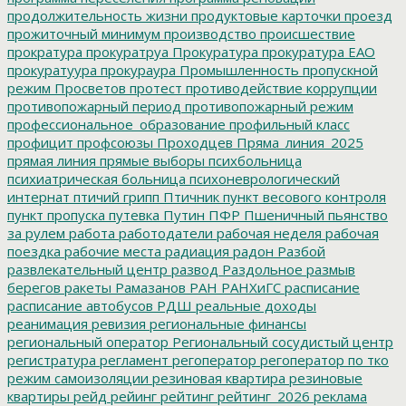
продолжительность жизни
продуктовые карточки
проезд
прожиточный минимум
производство
происшествие
прократура
прокуратруа
Прокуратура
прокуратура ЕАО
прокуратуура
прокураура
Промышленность
пропускной
режим
Просветов
протест
противодействие коррупции
противопожарный период
противопожарный режим
профессиональное_образование
профильный класс
профицит
профсоюзы
Проходцев
Пряма_линия_2025
прямая линия
прямые выборы
психбольница
психиатрическая больница
психоневрологический
интернат
птичий грипп
Птичник
пункт весового контроля
пункт пропуска
путевка
Путин
ПФР
Пшеничный
пьянство
за рулем
работа
работодатели
рабочая неделя
рабочая
поездка
рабочие места
радиация
радон
Разбой
развлекательный центр
развод
Раздольное
размыв
берегов
ракеты
Рамазанов
РАН
РАНХиГС
расписание
расписание автобусов
РДШ
реальные доходы
реанимация
ревизия
региональные финансы
региональный оператор
Региональный сосудистый центр
регистратура
регламент
регоператор
регоператор по тко
режим самоизоляции
резиновая квартира
резиновые
квартиры
рейд
рейинг
рейтинг
рейтинг_2026
реклама