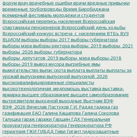
форум
врач
врачебные ошибки
врачи
вредные привычки
временные трубопроводы
Время Биробиджана
всемирный фестиваль молодежи и студентов
Всероссийская перепись населения
Всероссийская
спартакиада пенсионеров
Всероссийский день ходьбы
Всероссийский конкурс
встреча_с_населением
ВТБъ
ВУЗ
ВЦИОМ
выборы
выборы 2017
выборы губернатора
выборы мэра
выборы ректора
выборы_2019
выборы_2021
выборы_2026
выборы_губернатора
выборы_депутатов_2019
выборы_мэра
выборы-2018
выборы-2019
вывоз мусора
выгребные ямы
вымогательство
выпас скота
выплата
выплаты
выплаты за
урожай
выпускники
выпускной
выпускной_2026
высококвалифицированные специалисты
высокотехнологичная_медпомощь
выставка
выставка-
ярмарка
высшее образование
высшее самообразование
вытрезвители
выходной
выходные
Вьетнам
ВЭФ
ВЭФ_2026
Вячеслав Пастухов
Г.И. Радде
гадюка
газ
газификация ЕАО
Галина Кашапова
Галина Соколова
Галушка
гараж
гаражи
Гаршин
ГДК
Генеральная
прокуратура
генпрокуратура
Генпрокуратура РФ
гериатрия
ГЖИ
ГИБДД
Гиви
Гигант
гидрозащитные