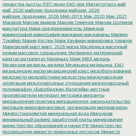
лекарства
льготы
ЛЭП
люди ЕАО
люк
Магнитогорск
май
май_2026
майские праздники
майские_2026
майские_праздники_2026
МАК-2019
Мак-2020
Мак-2021
Макаров
Максим Акимов
Максим Семенов
Максим Шупиков
макулатура
Мама-предприниматель
Мамедов
маммография
мамография
мандарин
мандарины
Марвин
Токайер
Мария Костюк
Марк Кауфман
маркировка товаров
Марковский
март
март_2026
маска
Масленица
масочный
режим
массовое сокращение
Матвиенко
материнский
капитал
маткапитал
Махинько
Маяк
МВД
медаль
Медведев
медведь
медики
Медицина
медицина_ЕАО
медицинские маски
медицинский класс
медоборудование
медосмотр
медработники
медсестры
международная
делегация
международные отношения
международный
полумарафон «Биробиджан-Валдгейм»
местные
производители
метеорит
методика
мигранты
миграционная политика
миграционное законодательство
миграция
микрофинансовые_организации
миллиардеры
Минвостокразвития
минеральная вода
Минздрав
минимальный размер заработной платы
минирование
министерство образования и науки РФ
Министерство
просвещения
министр природных ресурсов
Министр