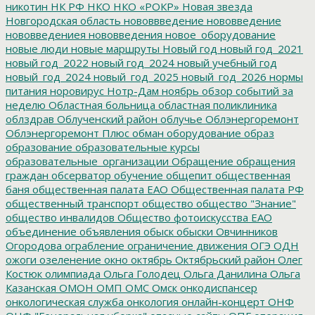
никотин
НК РФ
НКО
НКО «РОКР»
Новая звезда
Новгородская область
нововвведение
нововведение
нововведениея
нововведения
новое_оборудование
новые люди
новые маршруты
Новый год
новый год_2021
новый год_2022
новый год_2024
новый учебный год
новый_год_2024
новый_год_2025
новый_год_2026
нормы
питания
норовирус
Нотр-Дам
ноябрь
обзор событий за
неделю
Областная больница
областная поликлиника
облздрав
Облученский район
облучье
Облэнергоремонт
Облэнергоремонт Плюс
обман
оборудование
образ
образование
образовательные курсы
образовательные_организации
Обращение
обращения
граждан
обсерватор
обучение
общепит
общественная
баня
общественная палата ЕАО
Общественная палата РФ
общественный транспорт
общество
общество "Знание"
общество инвалидов
Общество фотоискусства ЕАО
объединение
объявления
обыск
обыски
Овчинников
Огородова
ограбление
ограничение движения
ОГЭ
ОДН
ожоги
озеленение
окно
октябрь
Октябрьский район
Олег
Костюк
олимпиада
Ольга Голодец
Ольга Данилина
Ольга
Казанская
ОМОН
ОМП
ОМС
Омск
онкодиспансер
онкологическая служба
онкология
онлайн-концерт
ОНФ