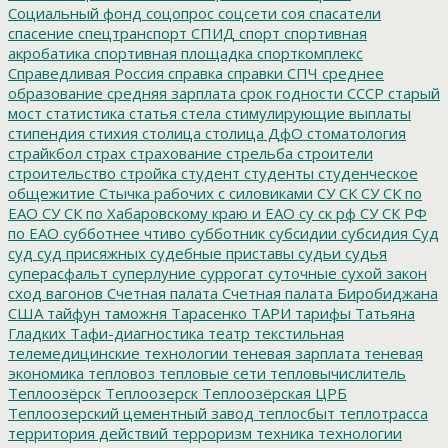
Социальный фонд
соцопрос
соцсети
соя
спасатели
спасение
спецтранспорт
СПИД
спорт
спортивная
акробатика
спортивная площадка
спорткомплекс
Справедливая Россия
справка
справки
СПЧ
среднее
образование
средняя зарплата
срок годности
СССР
старый
мост
статистика
статья
стела
стимулирующие выплаты
стипендия
стихия
столица
столица ДфО
стоматология
страйкбол
страх
страхование
стрельба
строители
строительство
стройка
студент
студенты
студенческое
общежитие
Стычка рабочих с силовиками
СУ СК
СУ СК по
ЕАО
СУ СК по Хабаровскому краю и ЕАО
су ск рф
СУ СК РФ
по ЕАО
субботнее чтиво
субботник
субсидии
субсидия
Суд
суд
суд присяжных
судебные приставы
судьи
судья
суперасфальт
суперлуние
суррогат
суточные
сухой закон
сход вагонов
Счетная палата
Счетная палата Биробиджана
США
тайфун
таможня
Тарасенко
ТАРИ
тарифы
Татьяна
Гладких
Тафи-диагностика
театр
текстильная
телемедицинские технологии
теневая зарплата
теневая
экономика
тепловоз
тепловые сети
тепловычислитель
Теплоозёрск
Теплоозерск
Теплоозёрская ЦРБ
Теплоозерский цементный завод
теплосбыт
теплотрасса
территория действий
терроризм
техника
технологии