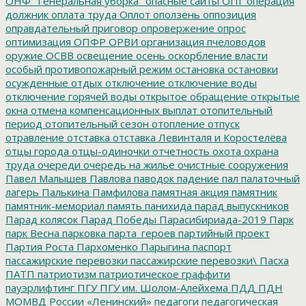
ОНФ "Генеральная уборка"
опасные сайты
ОПГ
операция
должник
оплата труда
Оплот
оползень
оппозиция
оправдательный приговор
опровержение
опрос
оптимизация
ОПФР
ОРВИ
организация пчеловодов
оружие
ОСВВ
освещение
осень
оскорбление власти
особый противопожарный режим
остановка
остановки
осужденные
отдых
отключение
отключение воды
отключение горячей воды
открытое обращение
открытые
окна
отмена компенсационных выплат
отопительный
период
отопительный сезон
отопление
отпуск
отравление
отставка
отставка Левинталя и Коростелёва
отцы города
отцы-одиночки
отчетность
охота
охрана
труда
очереди
очередь на жилье
очистные сооружения
Павел Малышев
Павлова
паводок
падение
пал
палаточный
лагерь
Палькина
Памфилова
памятная акция
памятник
памятник-мемориал
память
панихида
парад выпускников
Парад колясок
Парад Победы
Парасибириада-2019
Парк
парк Весна
парковка
парта_героев
партийный проект
Партия Роста
Пархоменко
Парыгина
паспорт
пассажирские перевозки
пассажирские перевозки\
Пасха
ПАТП
патриотизм
патриотическое граффити
пауэрлифтинг
ПГУ
ПГУ им. Шолом-Алейхема
ПДД
ПДН
МОМВД России «Ленинский»
педагоги
педагогическая