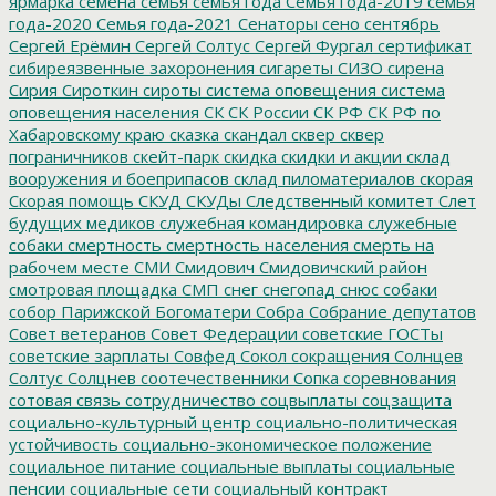
ярмарка
семена
семья
семья года
Семья года-2019
семья
года-2020
Семья года-2021
Сенаторы
сено
сентябрь
Сергей Ерёмин
Сергей Солтус
Сергей Фургал
сертификат
сибиреязвенные захоронения
сигареты
СИЗО
сирена
Сирия
Сироткин
сироты
система оповещения
система
оповещения населения
СК
СК России
СК РФ
СК РФ по
Хабаровскому краю
сказка
скандал
сквер
сквер
пограничников
скейт-парк
скидка
скидки и акции
склад
вооружения и боеприпасов
склад пиломатериалов
скорая
Скорая помощь
СКУД
СКУДы
Следственный комитет
Слет
будущих медиков
служебная командировка
служебные
собаки
смертность
смертность населения
смерть на
рабочем месте
СМИ
Смидович
Смидовичский район
смотровая площадка
СМП
снег
снегопад
снюс
собаки
собор Парижской Богоматери
Собра
Собрание депутатов
Совет ветеранов
Совет Федерации
советские ГОСТы
советские зарплаты
Совфед
Сокол
сокращения
Солнцев
Солтус
Солцнев
соотечественники
Сопка
соревнования
сотовая связь
сотрудничество
соцвыплаты
соцзащита
социально-культурный центр
социально-политическая
устойчивость
социально-экономическое положение
социальное питание
социальные выплаты
социальные
пенсии
социальные сети
социальный контракт