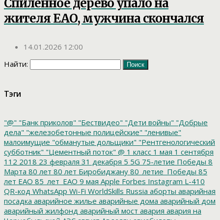
Спиленное дерево упало на
жителя ЕАО, мужчина скончался
14.01.2026 12:00
Найти:
Тэги
"@"
"Банк приколов"
"Бествидео"
"Дети войны"
"Добрые
дела"
"железобетонные полицейские"
"ленивые"
малоимущие
"обманутые дольщики"
"Рентгенологический
субботник"
"Цементный поток"
@
1 класс
1 мая
1 сентября
112
2018
23 февраля
31 декабря
5
5G
75-летие Победы
8
Марта
80 лет
80 лет Биробиджану
80_летие_Победы
85
лет ЕАО
85_лет_ЕАО
9 мая
Apple
Forbes
Instagram
L-410
QR-код
WhatsApp
Wi-Fi
WorldSkills Russia
аборты
аварийная
посадка
аварийное жилье
аварийные дома
аварийный дом
аварийный жилфонд
аварийный мост
авария
авария на