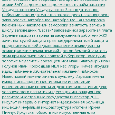
земли
ЗАГС
задержание
задолженность
займ
заказник
Ульдура
заказник Ульдуры
закон
Законодательное
Собрание
законодательство
законопреокт
законопроект
законороект
Заксобрание
Заксобрание ЕАО
заморозка
пенсионных накоплений
заморозки
занятость
запись в
школу
заповедник "Бастак"
заповедники
заработная плата
Заречье
зарплата
зарплаты
заслуженный работник ЖКХ
зачистка_судей
защита прав предпринимателей
защита
предпринимателей
здравоохранение
земледельцы
землетрясение
земля
земский доктор
Земский_учитель
зима пришла
змеи
змея
золотой губернатор
Золотухин
золотые медалисты
зоозащитники
Иван Благодырь
Иван
Голунов
Иван Проходцев
ИВЛ
ивс
Игорь Ткачев
игрушки
идиш
избиение
избирательная кампания
избирком
Известковый
измени жизнь к лучшему
Израиль
имена
импорт
инвалиды
инвестирование
инвестиции
инвестиционные проекты
индекс самоизоляции
индекс
человеческого развития
индексация
инновационное
развитие
иностранные государства
инспектор ДПС
инсульт
интервью
Интернет
инфекционная больница
инфекция
инфляция
инфраструктура
ипотека
Ирина
Пинчук
Иркутская область
иск
искусственная елка