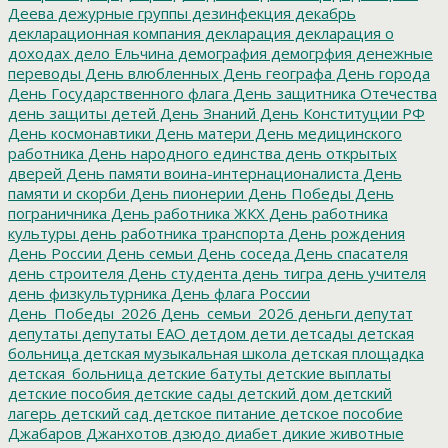
Деева
дежурные группы
дезинфекция
декабрь
декларационная компания
декларация
декларация о
доходах
дело Ельчина
демография
демогрфия
денежные
переводы
День влюбленных
День географа
День города
День Государственного флага
День защитника Отечества
день защиты детей
День Знаний
День Конституции РФ
День космонавтики
День матери
День медицинского
работника
День народного единства
день открытых
дверей
День памяти воина-интернационалиста
День
памяти и скорби
День пионерии
День Победы
День
пограничника
День работника ЖКХ
День работника
культуры
день работника транспорта
День рождения
День России
День семьи
День соседа
День спасателя
день строителя
День студента
день тигра
день учителя
день физкультурника
День флага России
День_Победы_2026
День_семьи_2026
деньги
депутат
депутаты
депутаты ЕАО
детдом
дети
детсады
детская
больница
детская музыкальная школа
детская площадка
детская_больница
детские батуты
детские выплаты
детские пособия
детские сады
детский дом
детский
лагерь
детский сад
детское питание
детское пособие
Джабаров
Джанхотов
дзюдо
диабет
дикие животные