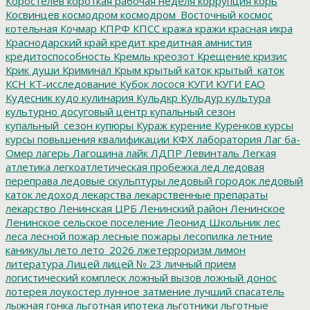
Коростелев
короткая рабочая неделя
коррупция
корь
Косвинцев
космодром
космодром_Восточный
космос
котельная
Кочмар
КПРФ
КПСС
кража
кражи
красная икра
Краснодарский край
кредит
кредитная амнистия
кредитоспособность
Кремль
креозот
Крещение
кризис
Крик души
Криминал
Крым
крытый каток
крытый_каток
КСН
КТ-исследование
Кубок лосося
КУГИ
КУГИ ЕАО
Кудесник
кудо
кулинария
Кульдкр
Кульдур
культура
культурно досуговый центр
купальный сезон
купальный_сезон
купюры
Кураж
курение
Куренков
курсы
курсы повышения квалификации
КФХ
лаборатория
Лаг ба-
Омер
лагерь
Лагошина
лайк
ЛДПР
Левинталь
Легкая
атлетика
легкоатлетическая пробежка
лед
ледовая
переправа
ледовые скульптуры
ледовый городок
ледовый
каток
ледоход
лекарства
лекарственные препараты
лекарство
Ленинская ЦРБ
Ленинский район
Ленинское
Ленинское сельское поселение
Леонид Школьник
лес
леса
лесной пожар
лесные пожары
лесопилка
летние
каникулы
лето
лето_2026
лжетерроризм
лимон
литература
Лицей
лицей № 23
личный прием
логистический комплеск
ложный вызов
ложный донос
лотерея
лоукостер
лунное затмение
лучший спасатель
лыжная гонка
льготная ипотека
льготники
льготные