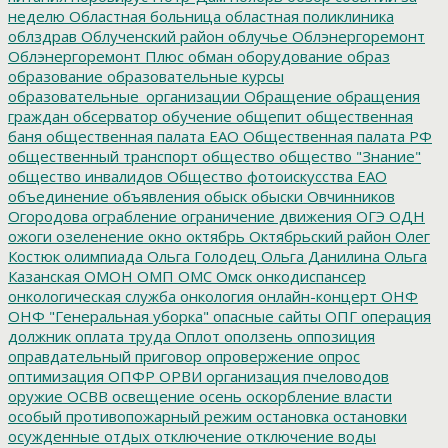
неделю
Областная больница
областная поликлиника
облздрав
Облученский район
облучье
Облэнергоремонт
Облэнергоремонт Плюс
обман
оборудование
образ
образование
образовательные курсы
образовательные_организации
Обращение
обращения
граждан
обсерватор
обучение
общепит
общественная
баня
общественная палата ЕАО
Общественная палата РФ
общественный транспорт
общество
общество "Знание"
общество инвалидов
Общество фотоискусства ЕАО
объединение
объявления
обыск
обыски
Овчинников
Огородова
ограбление
ограничение движения
ОГЭ
ОДН
ожоги
озеленение
окно
октябрь
Октябрьский район
Олег
Костюк
олимпиада
Ольга Голодец
Ольга Данилина
Ольга
Казанская
ОМОН
ОМП
ОМС
Омск
онкодиспансер
онкологическая служба
онкология
онлайн-концерт
ОНФ
ОНФ "Генеральная уборка"
опасные сайты
ОПГ
операция
должник
оплата труда
Оплот
оползень
оппозиция
оправдательный приговор
опровержение
опрос
оптимизация
ОПФР
ОРВИ
организация пчеловодов
оружие
ОСВВ
освещение
осень
оскорбление власти
особый противопожарный режим
остановка
остановки
осужденные
отдых
отключение
отключение воды