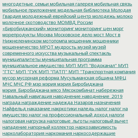
многодетные_семьи
мобильная галерея
мобильная связь
мобильное приложение
модельная библиотека
Молодая
Гвардия
молодежный еврейский центр
молодежь
молоко
молочное скотоводство
МОМВД России
«Биробиджанский»
мониторинг
мониторинг цен
морг
морепродукты
Москва
Московское дело
мост
Мост в
Нижнеленинском
мотопомпа
мошенник
мошенники
мошенничество
МРОТ
мудрость
музей
музей
современного искусства
музыкальный спектакль
муниципалитеты
муниципальная программа
муниципальное имущество
МУП
МУП "Водоканал"
МУП
"ГТС"
МУП "ГУК
МУП "ПАТП"
МУП "Транспортная компания
мусор
мусорная реформа
Мусульманская община
МФЦ
МЧС
МЧС РФ
мэр
мэрия
мэрия Биробиджана
мэрия_Биробиджана
мясо
Мясокомбинат
набережная
Навальный
навигация
наводнение
наводнение_2019
награда
награждение
надежда
Назаров
назначения
Найфельд
наказание
накркотики
наледь
налог
налог на
имущество
налог на профессиональный доход
налоги
налоговая нагрузка
налоговые_льготы
налоговый вычет
нападение
напорный коллектор
наркозависимость
нарколаборатория
наркомания
наркосодержащие