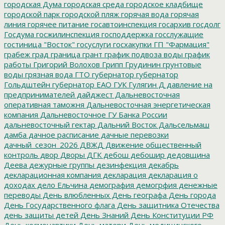
городская Дума
городская среда
городское кладбище
городской парк
городской пляж
горячая вода
горячая
линия
горячее питание
госавтоинспекция
госархив
госдолг
Госдума
госжилинспекция
господдержка
госслужащие
гостиница "Восток"
госуслуги
госхакупки
ГП "Фармация"
грабеж
град
граница
грант
график подвоза воды
график
работы
Григорий Волохов
Грипп
Грудинин
грунтовые
воды
грязная вода
ГТО
губернатор
губернатор
Гольдштейн
губернатор ЕАО
ГУК
Гулягин
Д
давление на
предпринимателей
дайджест
Дальневосточная
оперативная таможня
Дальневосточная энергетическая
компания
Дальневосточное ГУ Банка России
дальневосточный гектар
Дальний Восток
Дальсельмаш
дамба
дачное расписание
дачные перевозки
дачный_сезон_2026
ДВЖД
Движение общественный
контроль
двор
Дворы
ДГК
дебош
дебошир
дедовщина
Деева
дежурные группы
дезинфекция
декабрь
декларационная компания
декларация
декларация о
доходах
дело Ельчина
демография
демогрфия
денежные
переводы
День влюбленных
День географа
День города
День Государственного флага
День защитника Отечества
день защиты детей
День Знаний
День Конституции РФ
День космонавтики
День матери
День медицинского