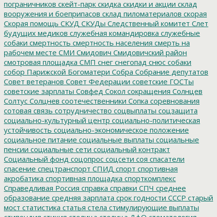
пограничников
скейт-парк
скидка
скидки и акции
склад
вооружения и боеприпасов
склад пиломатериалов
скорая
Скорая помощь
СКУД
СКУДы
Следственный комитет
Слет
будущих медиков
служебная командировка
служебные
собаки
смертность
смертность населения
смерть на
рабочем месте
СМИ
Смидович
Смидовичский район
смотровая площадка
СМП
снег
снегопад
снюс
собаки
собор Парижской Богоматери
Собра
Собрание депутатов
Совет ветеранов
Совет Федерации
советские ГОСТы
советские зарплаты
Совфед
Сокол
сокращения
Солнцев
Солтус
Солцнев
соотечественники
Сопка
соревнования
сотовая связь
сотрудничество
соцвыплаты
соцзащита
социально-культурный центр
социально-политическая
устойчивость
социально-экономическое положение
социальное питание
социальные выплаты
социальные
пенсии
социальные сети
социальный контракт
Социальный фонд
соцопрос
соцсети
соя
спасатели
спасение
спецтранспорт
СПИД
спорт
спортивная
акробатика
спортивная площадка
спорткомплекс
Справедливая Россия
справка
справки
СПЧ
среднее
образование
средняя зарплата
срок годности
СССР
старый
мост
статистика
статья
стела
стимулирующие выплаты
стипендия
стихия
столица
столица ДфО
стоматология