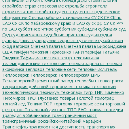
страйкбол
страх
страхование
стрельба
строители
строительство
стройка
студент
студенты
студенческое
общежитие
Стычка рабочих с силовиками
СУ СК
СУ СК по
ЕАО
СУ СК по Хабаровскому краю и ЕАО
су ск рф
СУ СК РФ
по ЕАО
субботнее чтиво
субботник
субсидии
субсидия
суд
Суд
суд присяжных
судебные приставы
судьи
судья
суперасфальт
суперлуние
суррогат
суточные
сухой закон
сход вагонов
Счетная палата
Счетная палата Биробиджана
США
тайфун
таможня
Тарасенко
ТАРИ
тарифы
Татьяна
Гладких
Тафи-диагностика
театр
текстильная
телемедицинские технологии
теневая зарплата
теневая
экономика
тепловоз
тепловые сети
тепловычислитель
Теплоозёрск
Теплоозерск
Теплоозёрская ЦРБ
Теплоозерский цементный завод
теплосбыт
теплотрасса
территория действий
терроризм
техника
технологии
технологический_техникум
технопарк
тигр
ТИК
Тимченко
Тихомиров
ТКО
Тлустенко
товары
Толстой
томограф
тонкий лед
Тонких
ТОР
торговля
торговые сети
торговый
центр
тос
Тотальный диктант
ТПП ЕАО
травма
трагедия
трагедия в Забайкалье
трансграничный мост
трансграничный российско-китайский марафон
Транснефть
транспортная доступность
транспортная