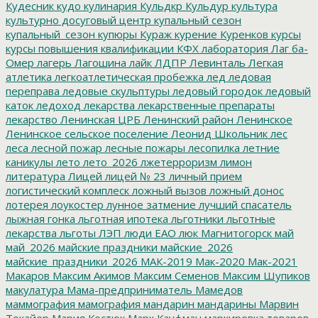
Кудесник
кудо
кулинария
Кульдкр
Кульдур
культура
культурно досуговый центр
купальный сезон
купальный_сезон
купюры
Кураж
курение
Куренков
курсы
курсы повышения квалификации
КФХ
лаборатория
Лаг ба-
Омер
лагерь
Лагошина
лайк
ЛДПР
Левинталь
Легкая
атлетика
легкоатлетическая пробежка
лед
ледовая
переправа
ледовые скульптуры
ледовый городок
ледовый
каток
ледоход
лекарства
лекарственные препараты
лекарство
Ленинская ЦРБ
Ленинский район
Ленинское
Ленинское сельское поселение
Леонид Школьник
лес
леса
лесной пожар
лесные пожары
лесопилка
летние
каникулы
лето
лето_2026
лжетерроризм
лимон
литература
Лицей
лицей № 23
личный прием
логистический комплеск
ложный вызов
ложный донос
лотерея
лоукостер
лунное затмение
лучший спасатель
лыжная гонка
льготная ипотека
льготники
льготные
лекарства
льготы
ЛЭП
люди ЕАО
люк
Магнитогорск
май
май_2026
майские праздники
майские_2026
майские_праздники_2026
МАК-2019
Мак-2020
Мак-2021
Макаров
Максим Акимов
Максим Семенов
Максим Шупиков
макулатура
Мама-предприниматель
Мамедов
маммография
мамография
мандарин
мандарины
Марвин
Токайер
Мария Костюк
Марк Кауфман
маркировка товаров