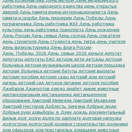
работника
День народного единства
день открытых
дверей
День памяти воина-интернационалиста
День
памяти и скорби
День пионерии
День Победы
День
пограничника
День работника ЖКХ
День работника
культуры
день работника транспорта
День рождения
День России
День семьи
День соседа
День спасателя
день строителя
День студента
день тигра
день учителя
день физкультурника
День флага России
День_Победы_2026
День_семьи_2026
деньги
депутат
депутаты
депутаты ЕАО
детдом
дети
детсады
детская
больница
детская музыкальная школа
детская площадка
детская_больница
детские батуты
детские выплаты
детские пособия
детские сады
детский дом
детский
лагерь
детский сад
детское питание
детское пособие
Джабаров
Джанхотов
дзюдо
диабет
дикие животные
диспансеризация
дистанционка
дистанционное
образование
Дмитрий Меведев
Дмитрий Медведев
Дмитрий Нестеров
Доблесть_Хингана
Добрые люди
Добрые руки
довыборы_в_Думу
дождь
документальный
фильм
долг
долги
долги по зарплате
долговая нагрузка
долгострои
долгострой
долевое строительство
должники
дом офицеров
дом престарелых
домашние животные