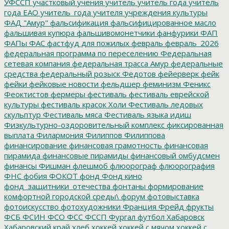
УФССП
участковый
учения
учитель
учитель года
учитель
года ЕАО
учитель_года
учителя
учреждения культуры
ФАД "Амур"
фальсификация
фальсифицированное масло
фальшивая купюра
фальшивомонетчики
фанфурики
ФАП
ФАПы
ФАС
фастфуд для пожилых
февраль
февраль_2026
федеральная программа по переселению
Федеральная
сетевая компания
федеральная трасса Амур
федеральные
средства
федеральный розыск
Федотов
фейерверк
фейк
фейки
фейковые новости
фельдшер
феминизм
Феникс
Феоктистов
фермеры
фестиваль
фестиваль еврейской
культуры
фестиваль красок Холи
Фестиваль ледовых
скульптур
Фестиваль мяса
Фестиваль языка идиш
Физкультурно-оздоровительный комплекс
фиксированная
выплата
Филармония
Филиппов
Филиппова
финансирование
финансовая грамотность
финансовая
пирамида
финансовые пирамиды
финансовый омбудсмен
финансы
Фишман
флешмоб
флюорограф
флюорография
ФНС
фобия
ФОКОТ
фонд
Фонд кино
фонд_защитники_отечества
фонтаны
формирование
комфортной городской среды\
форум
фотовыставка
фотоискусство
фотохудожники
Франция
Фрейд
фрукты
ФСБ
ФСИН
ФСО
ФСС
ФССП
Фургал
футбол
Хабаровск
Хабаровский край
хлеб
хоккей
хоккей с мячом
хоккей с