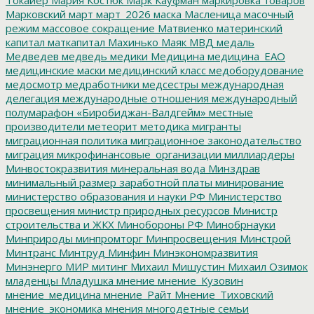
Марковский
март
март_2026
маска
Масленица
масочный
режим
массовое сокращение
Матвиенко
материнский
капитал
маткапитал
Махинько
Маяк
МВД
медаль
Медведев
медведь
медики
Медицина
медицина_ЕАО
медицинские маски
медицинский класс
медоборудование
медосмотр
медработники
медсестры
международная
делегация
международные отношения
международный
полумарафон «Биробиджан-Валдгейм»
местные
производители
метеорит
методика
мигранты
миграционная политика
миграционное законодательство
миграция
микрофинансовые_организации
миллиардеры
Минвостокразвития
минеральная вода
Минздрав
минимальный размер заработной платы
минирование
министерство образования и науки РФ
Министерство
просвещения
министр природных ресурсов
Министр
строительства и ЖКХ
Минобороны РФ
Минобрнауки
Минприроды
минпромторг
Минпросвещения
Минстрой
Минтранс
Минтруд
Минфин
Минэкономразвития
Минэнерго
МИР
митинг
Михаил Мишустин
Михаил Озимок
младенцы
Младушка
мнение
мнение_Кузовин
мнение_медицина
мнение_Райт
Мнение_Тиховский
мнение_экономика
мнения
многодетные семьи