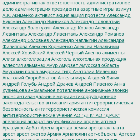
административная ответственность
административное
дело
администрация президента
азартные игры
азимут
АЗС
Акименко
активист
акция
акция протеста
Александр
Буксман
Александр Винников
Александр Головатый
Александр Золотухин
Александр Козлов
Александр
Левинталь
Александр Ливенталь
Александр Романов
Александр Соловьев
Александр Чаплыгин
Александра
Филиппова
Алексей Корниенко
Алексей Навальный
Алексей Хозяйский
Алексей Черный
Алеппо
алименты
Алиса
алкоголизация
Алкоголь
алкогольная продукция
аллергия
альманах
Амур
Амурзет
Амурская область
Амурский полоз
амурский тигр
Анатолий Мелешко
Анатолий Скоробогатов
Ангелы мира
Андрей Бялик
Андрей Голубь
Андрей Драчев
Андрей Пивенко
Анна
Кузнецова
аномальное потепление
анонимные звонки
анонс
антивандальные меры
антикоррупционное
законодательство
антисанитария
антитеррористическая
безопасность
антитеррористическая комиссия
антитеррористические учения
АО "ДГК"
АО "ДРСК"
апелляция
аппарат видеофиксации
апрель
аптека
Арашуков
Арбат
Арена
аренда земли
арендная плата
арест
арест счетов
Армия
Арнаполин
арт-объекты
Артеев
Артём Акименко
Артём Куликов
Архангельск
архив