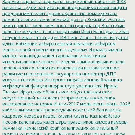
Заречье
зарплата
зарплаты
заслуженный работник ЖКХ
зачистка_судей
защита прав предпринимателей
защита
предпринимателей
здравоохранение
земледельцы
землетрясение
земля
земский доктор
Земский_учитель
зима пришла
змеи
змея
золотой губернатор
Золотухин
золотые медалисты
зоозащитники
Иван Благодырь
Иван
Голунов
Иван Проходцев
ИВЛ
ивс
Игорь Ткачев
игрушки
идиш
избиение
избирательная кампания
избирком
Известковый
измени жизнь к лучшему
Израиль
имена
импорт
инвалиды
инвестирование
инвестиции
инвестиционные проекты
индекс самоизоляции
индекс
человеческого развития
индексация
инновационное
развитие
иностранные государства
инспектор ДПС
инсульт
интервью
Интернет
инфекционная больница
инфекция
инфляция
инфраструктура
ипотека
Ирина
Пинчук
Иркутская область
иск
искусственная елка
искусственный_интеллект
исправительная колония
исследование
история
Итоги-2017
июль
июнь
июнь_2026
кабель линии электропередачи
кадетский бал
кадеты
кадровая чехарда
кадры
казаки
Казань
Казначейство
России
календарь
календарь праздников
камера
камеры
Камчатка
Камчатский край
канализация
капитальный
ремонт
капремонт
карантин
карате
каратин
катастрофа