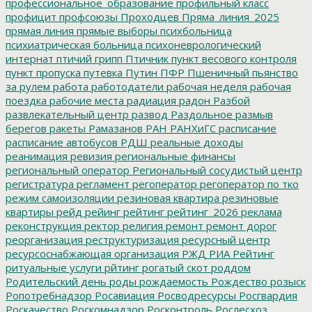
профессиональное_образование
профильный класс
профицит
профсоюзы
Проходцев
Пряма_линия_2025
прямая линия
прямые выборы
психбольница
психиатрическая больница
психоневрологический
интернат
птичий грипп
Птичник
пункт весового контроля
пункт пропуска
путевка
Путин
ПФР
Пшеничный
пьянство
за рулем
работа
работодатели
рабочая неделя
рабочая
поездка
рабочие места
радиация
радон
Разбой
развлекательный центр
развод
Раздольное
размыв
берегов
ракеты
Рамазанов
РАН
РАНХиГС
расписание
расписание автобусов
РДШ
реальные доходы
реанимация
ревизия
региональные финансы
региональный оператор
Региональный сосудистый центр
регистратура
регламент
регоператор
регоператор по тко
режим самоизоляции
резиновая квартира
резиновые
квартиры
рейд
рейинг
рейтинг
рейтинг_2026
реклама
реконструкция
ректор
религия
ремонт
ремонт дорог
реорганизация
реструктуризация
ресурсный центр
ресурсоснабжающая организация
РЖД
РИА Рейтинг
ритуальные услуги
рйтинг
рогатый скот
роддом
Родительский день
роды
рождаемость
Рождество
розыск
Ропотребнадзор
Росавиация
Росводресурсы
Росгвардия
Роскачество
Роскомнадзор
Росконтроль
Рослесхоз