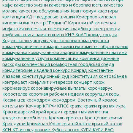
кафе
качество жизни
качество и безопасность
качество
молока
качество обслуживания
Кванториум
квартиры
квитанция
КДН
кедровые шишки
Кемерово
кинозал
кинологи
кинотеатр "Родина"
Кирга
китай
кишечная
инфекция
кишечная_инфекция
кладбище
клещ
клещи
клубника
книга памяти
книги
КНР
КоАП
ковид-сводка
Кодекс
колледж культуры
колония
командировка
командировочные
комары
комиссия
комитет образования
коммуналка
коммунальная авария
коммунальные платежи
коммунальные услуги
компенсации
компенсационные
расходы
компенсация
комфортная городская среда
кондитерские изделия
конкурс
Конрад
Константин
Лазарев
конституционный суд
конституция
контрабанда
контрафакт
конфликт интересов
концерт
Корж
коронавирус
коронавирусные выплаты
коронаврус
Коростелев
короткая рабочая неделя
коррупция
корь
Косвинцев
космодром
космодром_Восточный
космос
котельная
Кочмар
КПРФ
КПСС
кража
кражи
красная икра
Краснодарский край
кредит
кредитная амнистия
кредитоспособность
Кремль
креозот
Крещение
кризис
Крик души
Криминал
Крым
крытый каток
крытый_каток
КСН
КТ-исследование
Кубок лосося
КУГИ
КУГИ ЕАО