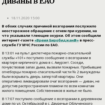
диваны в ЕАО
18.11.2020 15:00
В обоих случаях причиной возгорания послужило
неосторожное обращение с огнем при курении, на
что указывали тлеющие окурки. Об этом сообщили
интернет-газете
«Время Биробиджан@»
в пресс-
службе ГУ МЧС России по ЕАО.
В 13:01 на пульт диспетчера пожарно-спасательной
службы «101» поступило сообщение о возгорании в
квартире кирпичного дома в с. Амурзет. Соседи,
почувствовав запах дыма, вызвали пожарных. Прибывшие
огнеборцы пожарно-спасательной части № 2 вынуждены
были вскрывать дверь запертой квартиры. Они
оперативно ликвидировали очаг возгорания — диван, не
допустив распространения пламени по всем комнатам
жилого помещения. Собственников в жилье не было.
В 17:07 поступило сообщение о возгорании в деревянном
доме по ул. Октябрьской в с. Двуречье Облученского