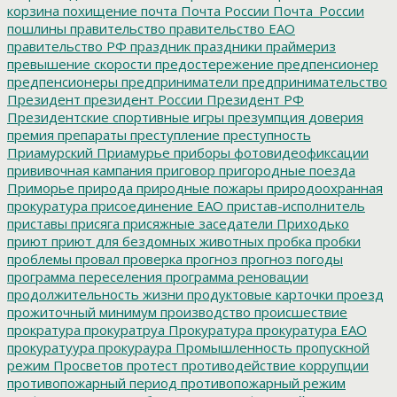
корзина
похищение
почта
Почта России
Почта_России
пошлины
правительство
правительство ЕАО
правительство РФ
праздник
праздники
праймериз
превышение скорости
предостережение
предпенсионер
предпенсионеры
предприниматели
предпринимательство
Президент
президент России
Президент РФ
Президентские спортивные игры
презумпция доверия
премия
препараты
преступление
преступность
Приамурский
Приамурье
приборы фотовидеофиксации
прививочная кампания
приговор
пригородные поезда
Приморье
природа
природные пожары
природоохранная
прокуратура
присоединение ЕАО
пристав-исполнитель
приставы
присяга
присяжные заседатели
Приходько
приют
приют для бездомных животных
пробка
пробки
проблемы
провал
проверка
прогноз
прогноз погоды
программа переселения
программа реновации
продолжительность жизни
продуктовые карточки
проезд
прожиточный минимум
производство
происшествие
прократура
прокуратруа
Прокуратура
прокуратура ЕАО
прокуратуура
прокураура
Промышленность
пропускной
режим
Просветов
протест
противодействие коррупции
противопожарный период
противопожарный режим