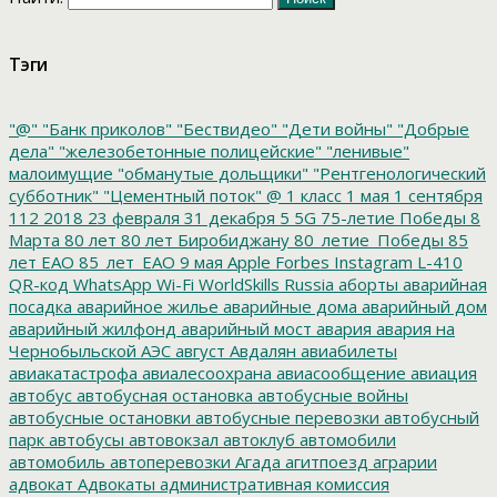
Тэги
"@"
"Банк приколов"
"Бествидео"
"Дети войны"
"Добрые
дела"
"железобетонные полицейские"
"ленивые"
малоимущие
"обманутые дольщики"
"Рентгенологический
субботник"
"Цементный поток"
@
1 класс
1 мая
1 сентября
112
2018
23 февраля
31 декабря
5
5G
75-летие Победы
8
Марта
80 лет
80 лет Биробиджану
80_летие_Победы
85
лет ЕАО
85_лет_ЕАО
9 мая
Apple
Forbes
Instagram
L-410
QR-код
WhatsApp
Wi-Fi
WorldSkills Russia
аборты
аварийная
посадка
аварийное жилье
аварийные дома
аварийный дом
аварийный жилфонд
аварийный мост
авария
авария на
Чернобыльской АЭС
август
Авдалян
авиабилеты
авиакатастрофа
авиалесоохрана
авиасообщение
авиация
автобус
автобусная остановка
автобусные войны
автобусные остановки
автобусные перевозки
автобусный
парк
автобусы
автовокзал
автоклуб
автомобили
автомобиль
автоперевозки
Агада
агитпоезд
аграрии
адвокат
Адвокаты
административная комиссия