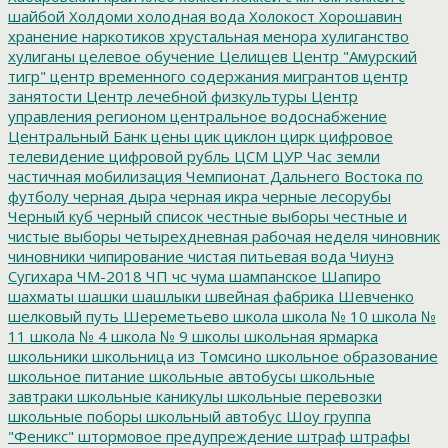
шайбой
Холдоми
холодная вода
Холокост
Хорошавин
хранение наркотиков
хрустальная менора
хулиганство
хулиганы
целевое обучение
Целищев
Центр "Амурский
тигр"
центр временного содержания мигрантов
центр
занятости
Центр лечебной физкультуры
Центр
управления регионом
центральное водоснабжение
Центральный Банк
цены
цик
циклон
цирк
цифровое
телевидение
цифровой рубль
ЦСМ
ЦУР
Час земли
частичная мобилизация
Чемпионат Дальнего Востока по
футболу
черная дыра
черная икра
черные лесорубы
Черный куб
черный список
честные выборы
честные и
чистые выборы
четырехдневная рабочая неделя
чиновник
чиновники
чипирование
чистая питьевая вода
Чиунэ
Сугихара
ЧМ-2018
ЧП
чс
чума
шампанское
Шапиро
шахматы
шашки
шашлыки
швейная фабрика
Шевченко
шелковый путь
Шереметьево
школа
школа № 10
школа №
11
школа № 4
школа № 9
школы
школьная ярмарка
школьники
школьница из Томсино
школьное образование
школьное питание
школьные автобусы
школьные
завтраки
школьные каникулы
школьные перевозки
школьные поборы
школьный автобус
Шоу группа
"Феникс"
штормовое предупреждение
штраф
штрафы