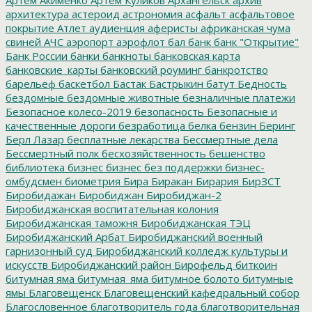
архитектура
астероид
астрономия
асфальт
асфальтовое
покрытие
Атлет
аудиенция
аферисты
африканская чума
свиней
АЧС
аэропорт
аэрофлот
бал
банк
банк "Открытие"
Банк России
банки
банкноты
банковская карта
банковские_карты
банковский роуминг
банкротство
барельеф
баскетбол
Бастак
Бастрыкин
батут
Бедность
бездомные
бездомные животные
безналичные платежи
Безопасное колесо-2019
безопасность
Безопасные и
качественные дороги
безработица
белка
бензин
Беринг
Берл Лазар
бесплатные лекарства
Бессмертные дела
Бессмертный полк
бесхозяйственность
бешенство
библиотека
бизнес
бизнес без поддержки
бизнес-
омбудсмен
биометрия
Бира
Биракан
Бирария
БирЗСТ
Биробидажан
Биробиджан
Биробиджан-2
Биробиджанская воспитательная колония
Биробиджанская таможня
Биробиджанская ТЭЦ
Биробиджанский Арбат
Биробиджанский военный
гарнизонный суд
Биробиджанский колледж культуры и
искусств
Биробиджанский район
Бирофельд
биткоин
битумная яма
битумная_яма
битумное болото
битумные
ямы
Благовещенск
Благовещенский кафедральный собор
Благословенное
благотворитель года
благотворительная