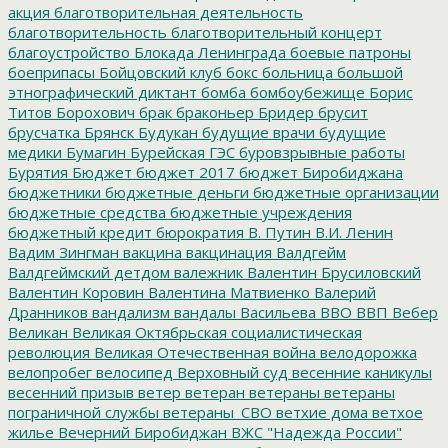
акция
благотворительная деятельность
благотворительность
благотворительный концерт
благоустройство
Блокада Ленинграда
боевые патроны
боеприпасы
Бойцовский клуб
бокс
больница
большой
этнографический диктант
бомба
бомбоубежище
Борис
Титов
Борохович
брак
браконьер
Бридер
брусит
брусчатка
Брянск
Будукан
будущие врачи
будущие
медики
Бумагин
Бурейская ГЭС
буровзрывные работы
Бурятия
Бюджет
бюджет 2017
бюджет Биробиджана
бюджетники
бюджетные деньги
бюджетные организации
бюджетные средства
бюджетные учреждения
бюджетный кредит
бюрократия
В. Путин
В.И. Ленин
Вадим Зингман
вакцина
вакцинация
Валдгейм
Валдгеймский детдом
валежник
Валентин Брусиловский
Валентин Коровин
Валентина Матвиенко
Валерий
Дранников
вандализм
вандалы
Васильева
ВВО
ВВП
Вебер
Великан
Великая Октябрьская социалистическая
революция
Великая Отечественная война
велодорожка
велопробег
велосипед
Верховный суд
весенние каникулы
весенний призыв
ветер
ветеран
ветераны
ветераны
пограничной службы
ветераны_СВО
ветхие дома
ветхое
жилье
Вечерний Биробиджан
ВЖС "Надежда России"