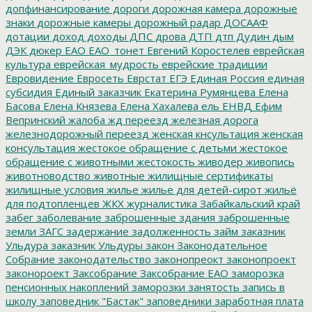
допфинансирование
дороги
дорожная камера
дорожные
знаки
дорожные камеры
дорожный радар
ДОСААФ
дотации
доход
доходы
ДПС
дрова
ДТП
дтп
Дудин
дым
ДЭК
дюкер
ЕАО
ЕАО_тонет
Евгений Коростелев
еврейская
культура
еврейская_мудрость
еврейские традиции
Евровидение
Евросеть
Еврстат
ЕГЭ
Единая Россия
единая
субсидия
Единый заказчик
Екатерина Румянцева
Елена
Басова
Елена Князева
Елена Хахалева
ель
ЕНВД
Ефим
Вепринский
жалоба
жд переезд
железная дорога
железнодорожный переезд
женская кнсультация
женская
консультация
жестокое обращение с детьми
жестокое
обращение с животными
жестокость
живодер
живопись
животноводство
животные
жилищные сертификаты
жилищные условия
жилье
жилье для детей-сирот
жильё
для подтопленцев
ЖКХ
журналистика
Забайкальский край
забег
заболевание
заброшенные здания
заброшенные
земли
ЗАГС
задержание
задолженность
займ
заказник
Ульдура
заказник Ульдуры
закон
Законодательное
Собрание
законодательство
законопреокт
законопроект
законороект
Заксобрание
Заксобрание ЕАО
заморозка
пенсионных накоплений
заморозки
занятость
запись в
школу
заповедник "Бастак"
заповедники
заработная плата