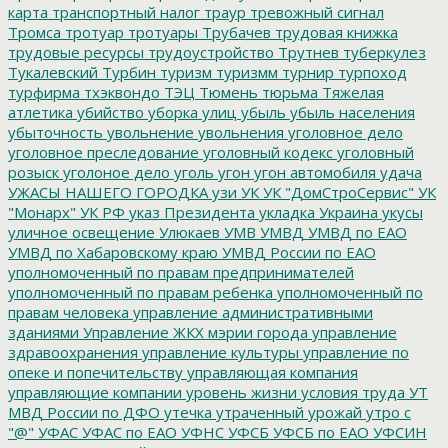
карта
транспортный налог
траур
тревожный сигнал
Тромса
тротуар
тротуары
Трубачев
трудовая книжка
трудовые ресурсы
трудоустройство
Трутнев
туберкулез
Тукалевский
Турбин
туризм
туризмм
турнир
турпоход
турфирма
тхэквондо
ТЭЦ
Тюмень
тюрьма
Тяжелая
атлетика
убийство
уборка улиц
убыль
убыль населения
убыточность
увольнение
увольнения
уголовное дело
уголовное преследование
уголовный кодекс
уголовный
розыск
уголоное дело
уголь
угон
угон автомобиля
удача
УЖАСЫ НАШЕГО ГОРОДКА
узи
УК
УК "ДомСтроСервис"
УК
"Монарх"
УК РФ
указ Президента
укладка
Украина
укусы
уличное освещение
Улюкаев
УМВ
УМВД
УМВД по ЕАО
УМВД по Хабаровскому краю
УМВД России по ЕАО
уполномоченный по правам предпринимателей
уполномоченный по правам ребенка
уполномоченный по
правам человека
управление административными
зданиями
Управление ЖКХ мэрии города
управление
здравоохранения
управление культуры
управление по
опеке и попечительству
управляющая компания
управляющие компании
уровень жизни
условия труда
УТ
МВД России по ДФО
утечка
утраченный урожай
утро с
"@"
УФАС
УФАС по ЕАО
УФНС
УФСБ
УФСБ по ЕАО
УФСИН