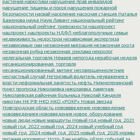
растения
наркотики
нарушение прав инвалидов
нарушение тишины и покоя
нарушения пожарной
безопасности
насвай
население
насосная станция
Наталья
Баженова
наука
Наум Ливант
национальный рейтинг
национальный рейтинг тревожности
наципроект
нацпроект
нацпроекты
НДФЛ
неблагополучные семьи
недвижимость
недострои
независимая экспертиза
независимые сми
незаконная миграция
незаконная охота
незаконная рубка
незаконная_реклама
некролог
нелегальная торговля
Немаев
непогода
нерабочая неделя
несанкционированная_торговля
несанкционированный_митинг
несовершеннолетние
несчастный случай
Нетрезвый водитель
неуважение к
власти
неформальная занятость
нефть
Нижнеленинский
пункт пропуска
Николаевка
николаевка_памятник
Николаевская районная больница
Николай Канделя
никотин
НК РФ
НКО
НКО «РОКР»
Новая звезда
Новгородская область
нововвведение
нововведение
нововведениея
нововведения
новое_оборудование
новые люди
новые маршруты
Новый год
новый год_2021
новый год_2022
новый год_2024
новый учебный год
новый_год_2024
новый_год_2025
новый_год_2026
нормы
питания
норовирус
Нотр-Дам
ноябрь
обзор событий за