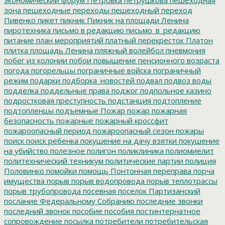
зона
пешеходные переходы
пешеходный переход
Пивенко
пикет
пикник
Пикник на площади Ленина
пиротехника
письмо в редакцию
письмо_в_редакцию
питание
план мероприятий
платный перекресток
Платон
плитка
площадь Ленина
пляжный волейбол
пневмония
побег из колонии
побои
повышение пенсионного возраста
погода
погорельцы
пограничные войска
пограничный
режим
подарки
подборка_новостей
подвал
подвоз воды
подделка
поддельные права
поджог
подпольное казино
подростковая преступность
подстанция
подтопление
подтопленцы
подъемные
Пожар
пожар
пожарная
безопасность
пожарные
пожарный кроссфит
пожароопасный период
пожароопасный сезон
пожары
поиск
поиск ребенка
покушение на дачу взятки
покушение
на убийство
полезное
полигон
поликлиника
полиомиелит
политехнический техникум
политические партии
полиция
Половинко
помойки
помощь
Понтонная переправа
порча
имущества
порыв
порыв водопровода
порыв теплотрассы
порыв трубопровода
посевная
поселок Партизанский
послание Федеральному Собранию
последние звонки
последний звонок
пособие
пособия
постинтернатное
сопровождение
посылка
потребители
потребительская