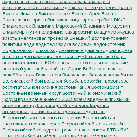
взрыв
взрыв газа
взрыв газового баллона
взрыв
метеорита
взятка
взятки
видеокамеры
видеорегистратор
Виктор Ишавев
Виктор Ишаев
Виктор Орёл
Виктор
Солнцев
викторина
Винников
вице-премьер
ВИЧ
ВККС
Владивосток
Владимир Марковский
Владимир Мишустин
Владимир Путин
Владимир Сахаровский
Владимир Якушев
власть
внеплановая проверка
Внешний долг
внутренняя
политика
вода
водители
водка
водоемы
водоисточник
Водоканал
водолазы
водоналивные дамбы
водонапорная
башня
водоснабжение
военная служба
военные сборы
военный комиссар
ВОЗ
возврат_стеклотары
возгорание
воинский учет
война
война в Сирии
Войтенков
вокзал
волейбол
волк
Волонтеры
Волочаевка
Волочаевская битва
Волочаевский бой
вольная борьба
Ворожбит
Воропаева
воспитательная колония
воспоминания
Востокцемент
Восточный военный округ
Восточный экономический
форум
врач
врачебные ошибки
врачи
вредные привычки
временные трубопроводы
Время Биробиджана
всемирный фестиваль молодежи и студентов
Всероссийская перепись населения
Всероссийская
спартакиада пенсионеров
Всероссийский день ходьбы
Всероссийский конкурс
встреча_с_населением
ВТБъ
ВУЗ
ВЦИОМ
выборы
выборы 2017
выборы губернатора