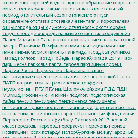
отключение горячей воды
открытое обращение
открытые
окна
отмена компенсационных выплат
отопительный
период
отопительный сезон
отопление
отпуск
отравление
отставка
отставка Левинталя и Коростелёва
отцы города
отцы-одиночки
отчетность
охота
охрана
труда
очереди
очередь на жилье
очистные сооружения
Павел Малышев
Павлова
паводок
падение
пал
палаточный
лагерь
Палькина
Памфилова
памятная акция
памятник
памятник-мемориал
память
панихида
парад выпускников
Парад колясок
Парад Победы
Парасибириада-2019
Парк
парк Весна
парковка
парта_героев
партийный проект
Партия Роста
Пархоменко
Парыгина
паспорт
пассажирские перевозки
пассажирские перевозки\
Пасха
ПАТП
патриотизм
патриотическое граффити
пауэрлифтинг
ПГУ
ПГУ им. Шолом-Алейхема
ПДД
ПДН
МОМВД России «Ленинский»
педагоги
педагогическая
тайна
пенсии
пенсионер
пенсионерка
пенсионеры
пенсионная грамотность
пенсионная реформа
пенсионные
накопления
пенсионный возраст
Пенсионный фонд
пенсия
Первенство России по футболу
Первомай 2017
первый
класс
переводы
переезд
перерасчет
перечень
период
навигации
Песах
петарда
Петербургский международный
экономический форум
Петровка
петрушкова
пешеходная