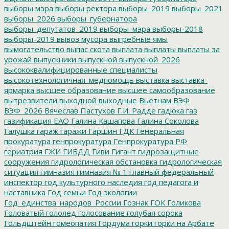
выборы мэра
выборы ректора
выборы_2019
выборы_2021
выборы_2026
выборы_губернатора
выборы_депутатов_2019
выборы_мэра
выборы-2018
выборы-2019
вывоз мусора
выгребные ямы
вымогательство
выпас скота
выплата
выплаты
выплаты за
урожай
выпускники
выпускной
выпускной_2026
высококвалифицированные специалисты
высокотехнологичная_медпомощь
выставка
выставка-
ярмарка
высшее образование
высшее самообразование
вытрезвители
выходной
выходные
Вьетнам
ВЭФ
ВЭФ_2026
Вячеслав Пастухов
Г.И. Радде
гадюка
газ
газификация ЕАО
Галина Кашапова
Галина Соколова
Галушка
гараж
гаражи
Гаршин
ГДК
Генеральная
прокуратура
генпрокуратура
Генпрокуратура РФ
гериатрия
ГЖИ
ГИБДД
Гиви
Гигант
гидрозащитные
сооружения
гидрологическая обстановка
гидрологическая
ситуация
гимназия
гимназия № 1
главный федеральный
инспектор
год культурного наследия
год педагога и
наставника
Год семьи
Год экологии
Год_единства_народов_России
Гознак
ГОК
Голикова
Головатый
гололед
голосование
голубая сорока
Гольдштейн
гомеопатия
Гордума
горки
горки на Арбате