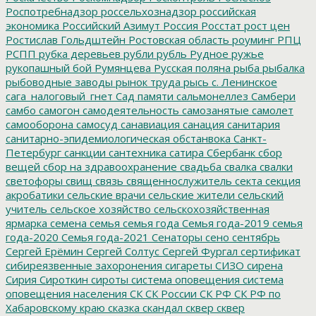
Роспотребнадзор
россельхознадзор
российская
экономика
Российский Азимут
Россия
Росстат
рост цен
Ростислав Гольдштейн
Ростовская область
роуминг
РПЦ
РСПП
рубка деревьев
рубли
рубль
Рудное
ружье
рукопашный бой
Румянцева
Русская поляна
рыба
рыбалка
рыбоводные заводы
рынок труда
рысь
с. Ленинское
сага_налоговый_гнет
Сад памяти
сальмонеллез
Самбери
самбо
самогон
самодеятельность
самозанятые
самолет
самооборона
самосуд
санавиация
санация
санитария
санитарно-эпидемиологическая обстанвока
Санкт-
Петербург
санкции
сантехника
сатира
Сбербанк
сбор
вещей
сбор на здравоохранение
свадьба
свалка
свалки
светофоры
свищ
связь
священнослужитель
секта
секция
акробатики
сельские врачи
сельские жители
сельский
учитель
сельское хозяйство
сельскохозяйственная
ярмарка
семена
семья
семья года
Семья года-2019
семья
года-2020
Семья года-2021
Сенаторы
сено
сентябрь
Сергей Ерёмин
Сергей Солтус
Сергей Фургал
сертификат
сибиреязвенные захоронения
сигареты
СИЗО
сирена
Сирия
Сироткин
сироты
система оповещения
система
оповещения населения
СК
СК России
СК РФ
СК РФ по
Хабаровскому краю
сказка
скандал
сквер
сквер