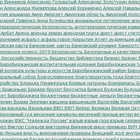
р Винников
Александр Головатый
Александр Золотухин
Алек
ин
Александра Филиппова
Алексей Корниенко
Алексей Наваль
гия
альманах
Амур
Амурзет
Амурская область
Амурский поло
ндрей Пивенко
Анна Кузнецова
аномальное потепление
ано
террористическая безопасность
антитеррористическая коми
Арбат
Арена
аренда земли
арендная плата
арест
арест счет
трономия
асфальт
асфальтовое покрытие
Атлет
аудиенция
аф
овская карта
банковские_карты
банковский роуминг
банкротс
зопасное колесо-2019
безопасность
Безопасные и качестве
к
бесхозяйственность
бешенство
библиотека
бизнес
бизнес 
Биробиджанская воспитательная колония
Биробиджанская т
 колледж культуры и искусств
Биробиджанский район
Биро
дральный собор
Благословенное
благотворитель года
благот
тройство
Блокада Ленинграда
боевые патроны
боеприпасы
Б
к
браконьер
Бридер
брусит
брусчатка
Брянск
Будукан
будущи
ет Биробиджана
бюджетники
бюджетные деньги
бюджетны
Ленин
Вадим Зингман
вакцина
вакцинация
Валдгейм
Валдгей
изм
вандалы
Васильева
ВВО
ВВП
Вебер
Великан
Великая Окт
ерховный суд
весенние каникулы
весенний призыв
ветер
ве
иджан
ВЖС "Надежда России"
взрыв
взрыв газа
взрыв газово
рёл
Виктор Солнцев
викторина
Винников
вице-премьер
ВИЧ
р Якушев
власть
внеплановая проверка
Внешний долг
внутр
донапорная башня
водоснабжение
военная служба
военные