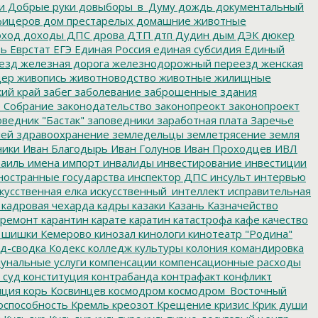
и
Добрые руки
довыборы_в_Думу
дождь
документальный
фицеров
дом престарелых
домашние животные
ход
доходы
ДПС
дрова
ДТП
дтп
Дудин
дым
ДЭК
дюкер
ть
Еврстат
ЕГЭ
Единая Россия
единая субсидия
Единый
езд
железная дорога
железнодорожный переезд
женская
дер
живопись
животноводство
животные
жилищные
ий край
забег
заболевание
заброшенные здания
 Собрание
законодательство
законопреокт
законопроект
ведник "Бастак"
заповедники
заработная плата
Заречье
лей
здравоохранение
земледельцы
землетрясение
земля
ники
Иван Благодырь
Иван Голунов
Иван Проходцев
ИВЛ
аиль
имена
импорт
инвалиды
инвестирование
инвестиции
остранные государства
инспектор ДПС
инсульт
интервью
кусственная елка
искусственный_интеллект
исправительная
кадровая чехарда
кадры
казаки
Казань
Казначейство
ремонт
карантин
карате
каратин
катастрофа
кафе
качество
 шишки
Кемерово
кинозал
кинологи
кинотеатр "Родина"
д-сводка
Кодекс
колледж культуры
колония
командировка
унальные услуги
компенсации
компенсационные расходы
 суд
конституция
контрабанда
контрафакт
конфликт
пция
корь
Косвинцев
космодром
космодром_Восточный
оспособность
Кремль
креозот
Крещение
кризис
Крик души