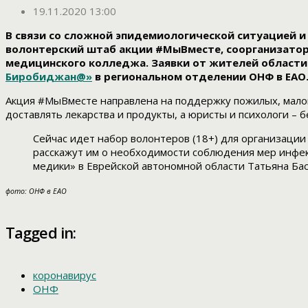
19.11.2020 13:00
В связи со сложной эпидемиологической ситуацией и
волонтерский штаб акции #МыВместе, соорганизато
медицинского колледжа. Заявки от жителей области 
Биробиджан@»
в региональном отделении ОНФ в ЕАО
Акция #МыВместе направлена на поддержку пожилых, малом
доставлять лекарства и продукты, а юристы и психологи –
Сейчас идет набор волонтеров (18+) для организации
расскажут им о необходимости соблюдения мер инфек
медики» в Еврейской автономной области Татьяна Бас
фото: ОНФ в ЕАО
Tagged in:
коронавирус
ОНФ