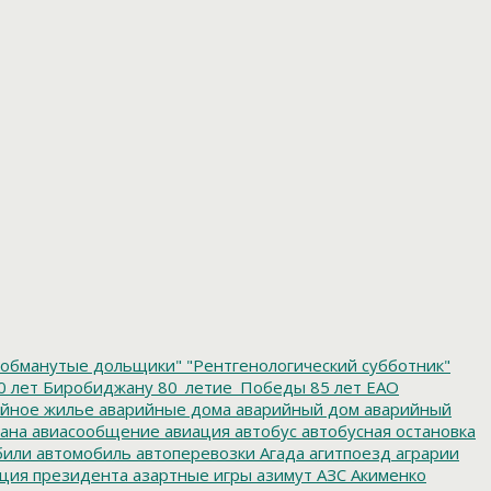
обманутые дольщики"
"Рентгенологический субботник"
0 лет Биробиджану
80_летие_Победы
85 лет ЕАО
йное жилье
аварийные дома
аварийный дом
аварийный
ана
авиасообщение
авиация
автобус
автобусная остановка
били
автомобиль
автоперевозки
Агада
агитпоезд
аграрии
ция президента
азартные игры
азимут
АЗС
Акименко