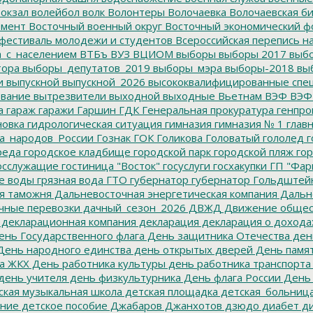
окзал
волейбол
волк
Волонтеры
Волочаевка
Волочаевская б
емент
Восточный военный округ
Восточный экономический ф
фестиваль молодежи и студентов
Всероссийская перепись н
а_с_населением
ВТБъ
ВУЗ
ВЦИОМ
выборы
выборы 2017
выбо
тора
выборы_депутатов_2019
выборы_мэра
выборы-2018
вы
и
выпускной
выпускной_2026
высококвалифицированные спе
вание
вытрезвители
выходной
выходные
Вьетнам
ВЭФ
ВЭФ
а
гараж
гаражи
Гаршин
ГДК
Генеральная прокуратура
генпро
новка
гидрологическая ситуация
гимназия
гимназия № 1
глав
а_народов_России
Гознак
ГОК
Голикова
Головатый
гололед
г
реда
городское кладбище
городской парк
городской пляж
гор
осслужащие
гостиница "Восток"
госуслуги
госхакупки
ГП "Фар
е воды
грязная вода
ГТО
губернатор
губернатор Гольдштей
я таможня
Дальневосточная энергетическая компания
Дальне
чные перевозки
дачный_сезон_2026
ДВЖД
Движение общес
декларационная компания
декларация
декларация о дохода
нь Государственного флага
День защитника Отечества
ден
ень народного единства
день открытых дверей
День памят
а ЖКХ
День работника культуры
день работника транспорта
день учителя
день физкультурника
День флага России
День
ская музыкальная школа
детская площадка
детская_больниц
ание
детское пособие
Джабаров
Джанхотов
дзюдо
диабет
ди