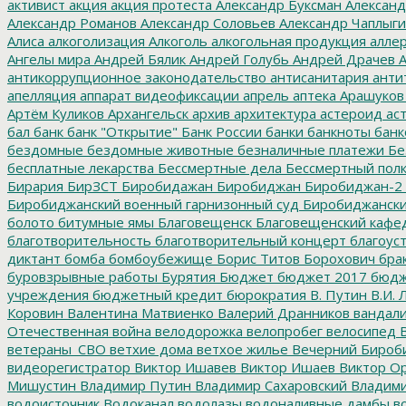
активист
акция
акция протеста
Александр Буксман
Александ
Александр Романов
Александр Соловьев
Александр Чаплыг
Алиса
алкоголизация
Алкоголь
алкогольная продукция
аллер
Ангелы мира
Андрей Бялик
Андрей Голубь
Андрей Драчев
А
антикоррупционное законодательство
антисанитария
анти
апелляция
аппарат видеофиксации
апрель
аптека
Арашуков
Артём Куликов
Архангельск
архив
архитектура
астероид
ас
бал
банк
банк "Открытие"
Банк России
банки
банкноты
банк
бездомные
бездомные животные
безналичные платежи
Бе
бесплатные лекарства
Бессмертные дела
Бессмертный пол
Бирария
БирЗСТ
Биробидажан
Биробиджан
Биробиджан-2
Биробиджанский военный гарнизонный суд
Биробиджанский
болото
битумные ямы
Благовещенск
Благовещенский кафе
благотворительность
благотворительный концерт
благоус
диктант
бомба
бомбоубежище
Борис Титов
Борохович
бра
буровзрывные работы
Бурятия
Бюджет
бюджет 2017
бюдж
учреждения
бюджетный кредит
бюрократия
В. Путин
В.И. 
Коровин
Валентина Матвиенко
Валерий Дранников
вандал
Отечественная война
велодорожка
велопробег
велосипед
В
ветераны_СВО
ветхие дома
ветхое жилье
Вечерний Бироб
видеорегистратор
Виктор Ишавев
Виктор Ишаев
Виктор О
Мишустин
Владимир Путин
Владимир Сахаровский
Владими
водоисточник
Водоканал
водолазы
водоналивные дамбы
во