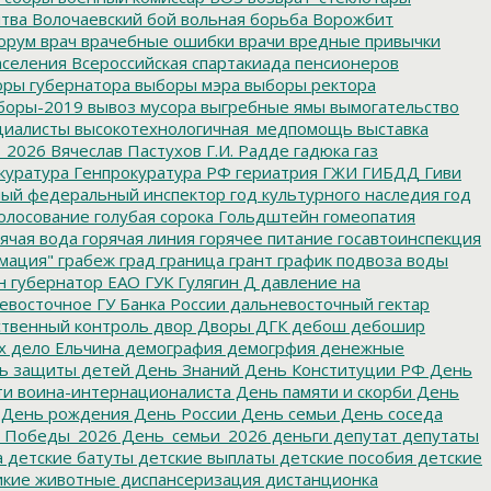
итва
Волочаевский бой
вольная борьба
Ворожбит
орум
врач
врачебные ошибки
врачи
вредные привычки
аселения
Всероссийская спартакиада пенсионеров
ры губернатора
выборы мэра
выборы ректора
боры-2019
вывоз мусора
выгребные ямы
вымогательство
циалисты
высокотехнологичная_медпомощь
выставка
_2026
Вячеслав Пастухов
Г.И. Радде
гадюка
газ
куратура
Генпрокуратура РФ
гериатрия
ГЖИ
ГИБДД
Гиви
ный федеральный инспектор
год культурного наследия
год
олосование
голубая сорока
Гольдштейн
гомеопатия
ячая вода
горячая линия
горячее питание
госавтоинспекция
мация"
грабеж
град
граница
грант
график подвоза воды
н
губернатор ЕАО
ГУК
Гулягин
Д
давление на
восточное ГУ Банка России
дальневосточный гектар
твенный контроль
двор
Дворы
ДГК
дебош
дебошир
х
дело Ельчина
демография
демогрфия
денежные
ь защиты детей
День Знаний
День Конституции РФ
День
и воина-интернационалиста
День памяти и скорби
День
День рождения
День России
День семьи
День соседа
_Победы_2026
День_семьи_2026
деньги
депутат
депутаты
а
детские батуты
детские выплаты
детские пособия
детские
кие животные
диспансеризация
дистанционка