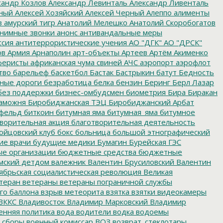
сандр Козлов
Александр Левинталь
Александр Ливенталь
ный
Алексей Хозяйский
Алексей Черный
Алеппо
алименты
з
амурский тигр
Анатолий Мелешко
Анатолий Скоробогатов
нимные звонки
анонс
антивандальные меры
ссия
антитеррористические учения
АО "ДГК"
АО "ДРСК"
ов
Армия
Арнаполин
арт-объекты
Артеев
Артём Акименко
еристы
африканская чума свиней
АЧС
аэропорт
аэрофлот
тво
барельеф
баскетбол
Бастак
Бастрыкин
батут
Бедность
нные дороги
безработица
белка
бензин
Беринг
Берл Лазар
без поддержки
бизнес-омбудсмен
биометрия
Бира
Биракан
аможня
Биробиджанская ТЭЦ
Биробиджанский Арбат
фельд
биткоин
битумная яма
битумная_яма
битумное
ворительная акция
благотворительная деятельность
ойцовский клуб
бокс
больница
большой этнографический
е врачи
будущие медики
Бумагин
Бурейская ГЭС
е организации
бюджетные средства
бюджетные
мский детдом
валежник
Валентин Брусиловский
Валентин
ябрьская социалистическая революция
Великая
теран
ветераны
ветераны пограничной службы
го баллона
взрыв метеорита
взятка
взятки
видеокамеры
ВККС
Владивосток
Владимир Марковский
Владимир
енняя политика
вода
водители
водка
водоемы
 сборы
военный комиссар
ВОЗ
возврат_стеклотары