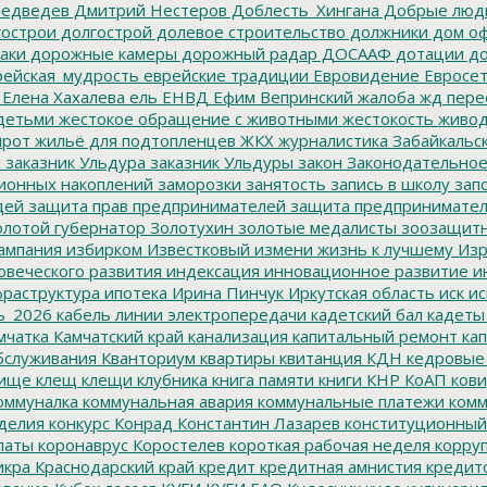
едведев
Дмитрий Нестеров
Доблесть_Хингана
Добрые люд
острои
долгострой
долевое строительство
должники
дом о
аки
дорожные камеры
дорожный радар
ДОСААФ
дотации
до
ейская_мудрость
еврейские традиции
Евровидение
Евросе
Елена Хахалева
ель
ЕНВД
Ефим Вепринский
жалоба
жд пере
детьми
жестокое обращение с животными
жестокость
живо
ирот
жильё для подтопленцев
ЖКХ
журналистика
Забайкальск
м
заказник Ульдура
заказник Ульдуры
закон
Законодательное
ионных накоплений
заморозки
занятость
запись в школу
запо
дей
защита прав предпринимателей
защита предпринимате
лотой губернатор
Золотухин
золотые медалисты
зоозащит
ампания
избирком
Известковый
измени жизнь к лучшему
Изр
овеческого развития
индексация
инновационное развитие
ин
раструктура
ипотека
Ирина Пинчук
Иркутская область
иск
ис
ь_2026
кабель линии электропередачи
кадетский бал
кадеты
мчатка
Камчатский край
канализация
капитальный ремонт
кап
бслуживания
Кванториум
квартиры
квитанция
КДН
кедровые
ище
клещ
клещи
клубника
книга памяти
книги
КНР
КоАП
кови
оммуналка
коммунальная авария
коммунальные платежи
комм
делия
конкурс
Конрад
Константин Лазарев
конституционный
латы
коронаврус
Коростелев
короткая рабочая неделя
корру
икра
Краснодарский край
кредит
кредитная амнистия
кредит