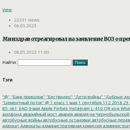
View
22231 views
06.05.2023
Минздрав отреагировал на заявление ВОЗ о п
06.05.2023 11:00
Найти:
Тэги
"@"
"Банк приколов"
"Бествидео"
"Дети войны"
"Добрые де
"Цементный поток"
@
1 класс
1 мая
1 сентября
112
2018
23 
85_лет_ЕАО
9 мая
Apple
Forbes
Instagram
L-410
QR-код
Wha
жилфонд
аварийный мост
авария
авария на Чернобыльской
автобусные войны
автобусные остановки
автобусные перев
адвокат
Адвокаты
административная комиссия
администрат