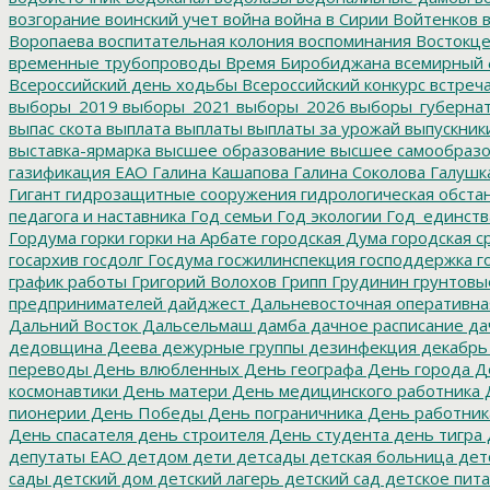
возгорание
воинский учет
война
война в Сирии
Войтенков
в
Воропаева
воспитательная колония
воспоминания
Востокц
временные трубопроводы
Время Биробиджана
всемирный 
Всероссийский день ходьбы
Всероссийский конкурс
встреч
выборы_2019
выборы_2021
выборы_2026
выборы_губерна
выпас скота
выплата
выплаты
выплаты за урожай
выпускник
выставка-ярмарка
высшее образование
высшее самообразо
газификация ЕАО
Галина Кашапова
Галина Соколова
Галушк
Гигант
гидрозащитные сооружения
гидрологическая обста
педагога и наставника
Год семьи
Год экологии
Год_единств
Гордума
горки
горки на Арбате
городская Дума
городская с
госархив
госдолг
Госдума
госжилинспекция
господдержка
г
график работы
Григорий Волохов
Грипп
Грудинин
грунтовы
предпринимателей
дайджест
Дальневосточная оперативна
Дальний Восток
Дальсельмаш
дамба
дачное расписание
да
дедовщина
Деева
дежурные группы
дезинфекция
декабрь
переводы
День влюбленных
День географа
День города
Де
космонавтики
День матери
День медицинского работника
Д
пионерии
День Победы
День пограничника
День работник
День спасателя
день строителя
День студента
день тигра
депутаты ЕАО
детдом
дети
детсады
детская больница
дет
сады
детский дом
детский лагерь
детский сад
детское пит