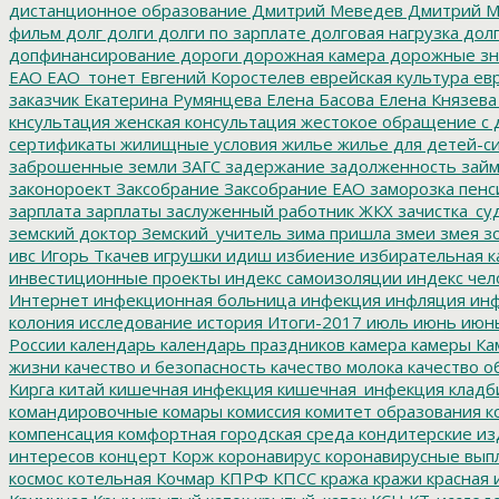
дистанционное образование
Дмитрий Меведев
Дмитрий М
фильм
долг
долги
долги по зарплате
долговая нагрузка
долг
допфинансирование
дороги
дорожная камера
дорожные зн
ЕАО
ЕАО_тонет
Евгений Коростелев
еврейская культура
евр
заказчик
Екатерина Румянцева
Елена Басова
Елена Князева
кнсультация
женская консультация
жестокое обращение с 
сертификаты
жилищные условия
жилье
жилье для детей-с
заброшенные земли
ЗАГС
задержание
задолженность
зай
законороект
Заксобрание
Заксобрание ЕАО
заморозка пенс
зарплата
зарплаты
заслуженный работник ЖКХ
зачистка_су
земский доктор
Земский_учитель
зима пришла
змеи
змея
зо
ивс
Игорь Ткачев
игрушки
идиш
избиение
избирательная к
инвестиционные проекты
индекс самоизоляции
индекс чел
Интернет
инфекционная больница
инфекция
инфляция
инф
колония
исследование
история
Итоги-2017
июль
июнь
июн
России
календарь
календарь праздников
камера
камеры
Ка
жизни
качество и безопасность
качество молока
качество о
Кирга
китай
кишечная инфекция
кишечная_инфекция
кладб
командировочные
комары
комиссия
комитет образования
к
компенсация
комфортная городская среда
кондитерские из
интересов
концерт
Корж
коронавирус
коронавирусные вып
космос
котельная
Кочмар
КПРФ
КПСС
кража
кражи
красная 