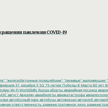
рекращении пандемии COVID-19
ла"
"железобетонные полицейские"
"ленивые" малоимущие
"
февраля
31 декабря
5
5G
75-летие Победы
8 Марта
80 лет
8
tsApp
Wi-Fi
WorldSkills Russia
аборты
аварийная посадка
авари
 АЭС
август
Авдалян
авиабилеты
авиакатастрофа
авиалесоохр
озки
автобусный парк
автобусы
автовокзал
автоклуб
автомо
ивная ответственность
административное дело
администра