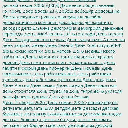
дачный_сезон_2026
ДВЖД
Движение общественный
контроль
двор
Дворы
ДГК
дебош
дебошир
дедовщина
Деева
дежурные группы
дезинфекция
декабрь
декларационная компания
декларация
декларация о
доходах
дело Ельчина
демография
демогрфия
денежные
переводы
День влюбленных
День географа
День города
День Государственного флага
День защитника Отечества
день защиты детей
День Знаний
День Конституции РФ
День космонавтики
День матери
День медицинского
работника
День народного единства
день открытых
дверей
День памяти воина-интернационалиста
День
памяти и скорби
День пионерии
День Победы
День
пограничника
День работника ЖКХ
День работника
культуры
день работника транспорта
День рождения
День России
День семьи
День соседа
День спасателя
день строителя
День студента
день тигра
день учителя
день физкультурника
День флага России
День_Победы_2026
День_семьи_2026
деньги
депутат
депутаты
депутаты ЕАО
детдом
дети
детсады
детская
больница
детская музыкальная школа
детская площадка
детская_больница
детские батуты
детские выплаты
детские пособия
детские сады
детский дом
детский