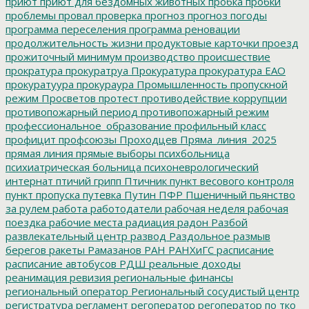
приют
приют для бездомных животных
пробка
пробки
проблемы
провал
проверка
прогноз
прогноз погоды
программа переселения
программа реновации
продолжительность жизни
продуктовые карточки
проезд
прожиточный минимум
производство
происшествие
прократура
прокуратруа
Прокуратура
прокуратура ЕАО
прокуратуура
прокураура
Промышленность
пропускной
режим
Просветов
протест
противодействие коррупции
противопожарный период
противопожарный режим
профессиональное_образование
профильный класс
профицит
профсоюзы
Проходцев
Пряма_линия_2025
прямая линия
прямые выборы
психбольница
психиатрическая больница
психоневрологический
интернат
птичий грипп
Птичник
пункт весового контроля
пункт пропуска
путевка
Путин
ПФР
Пшеничный
пьянство
за рулем
работа
работодатели
рабочая неделя
рабочая
поездка
рабочие места
радиация
радон
Разбой
развлекательный центр
развод
Раздольное
размыв
берегов
ракеты
Рамазанов
РАН
РАНХиГС
расписание
расписание автобусов
РДШ
реальные доходы
реанимация
ревизия
региональные финансы
региональный оператор
Региональный сосудистый центр
регистратура
регламент
регоператор
регоператор по тко