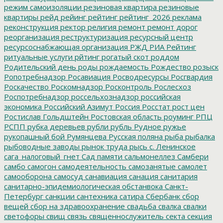
режим самоизоляции
резиновая квартира
резиновые
квартиры
рейд
рейинг
рейтинг
рейтинг_2026
реклама
реконструкция
ректор
религия
ремонт
ремонт дорог
реорганизация
реструктуризация
ресурсный центр
ресурсоснабжающая организация
РЖД
РИА Рейтинг
ритуальные услуги
рйтинг
рогатый скот
роддом
Родительский день
роды
рождаемость
Рождество
розыск
Ропотребнадзор
Росавиация
Росводресурсы
Росгвардия
Роскачество
Роскомнадзор
Росконтроль
Рослесхоз
Роспотребнадзор
россельхознадзор
российская
экономика
Российский Азимут
Россия
Росстат
рост цен
Ростислав Гольдштейн
Ростовская область
роуминг
РПЦ
РСПП
рубка деревьев
рубли
рубль
Рудное
ружье
рукопашный бой
Румянцева
Русская поляна
рыба
рыбалка
рыбоводные заводы
рынок труда
рысь
с. Ленинское
сага_налоговый_гнет
Сад памяти
сальмонеллез
Самбери
самбо
самогон
самодеятельность
самозанятые
самолет
самооборона
самосуд
санавиация
санация
санитария
санитарно-эпидемиологическая обстанвока
Санкт-
Петербург
санкции
сантехника
сатира
Сбербанк
сбор
вещей
сбор на здравоохранение
свадьба
свалка
свалки
светофоры
свищ
связь
священнослужитель
секта
секция