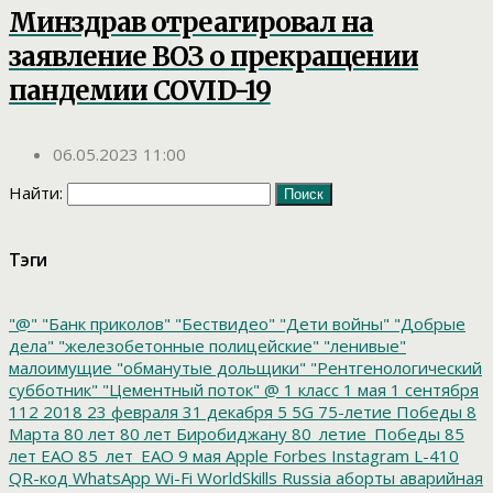
Минздрав отреагировал на
заявление ВОЗ о прекращении
пандемии COVID-19
06.05.2023 11:00
Найти:
Тэги
"@"
"Банк приколов"
"Бествидео"
"Дети войны"
"Добрые
дела"
"железобетонные полицейские"
"ленивые"
малоимущие
"обманутые дольщики"
"Рентгенологический
субботник"
"Цементный поток"
@
1 класс
1 мая
1 сентября
112
2018
23 февраля
31 декабря
5
5G
75-летие Победы
8
Марта
80 лет
80 лет Биробиджану
80_летие_Победы
85
лет ЕАО
85_лет_ЕАО
9 мая
Apple
Forbes
Instagram
L-410
QR-код
WhatsApp
Wi-Fi
WorldSkills Russia
аборты
аварийная