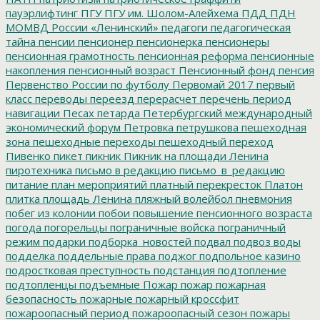
пауэрлифтинг
ПГУ
ПГУ им. Шолом-Алейхема
ПДД
ПДН
МОМВД России «Ленинский»
педагоги
педагогическая
тайна
пенсии
пенсионер
пенсионерка
пенсионеры
пенсионная грамотность
пенсионная реформа
пенсионные
накопления
пенсионный возраст
Пенсионный фонд
пенсия
Первенство России по футболу
Первомай 2017
первый
класс
переводы
переезд
перерасчет
перечень
период
навигации
Песах
петарда
Петербургский международный
экономический форум
Петровка
петрушкова
пешеходная
зона
пешеходные переходы
пешеходный переход
Пивенко
пикет
пикник
Пикник на площади Ленина
пиротехника
письмо в редакцию
письмо_в_редакцию
питание
план мероприятий
платный перекресток
Платон
плитка
площадь Ленина
пляжный волейбол
пневмония
побег из колонии
побои
повышение пенсионного возраста
погода
погорельцы
пограничные войска
пограничный
режим
подарки
подборка_новостей
подвал
подвоз воды
подделка
поддельные права
поджог
подпольное казино
подростковая преступность
подстанция
подтопление
подтопленцы
подъемные
Пожар
пожар
пожарная
безопасность
пожарные
пожарный кроссфит
пожароопасный период
пожароопасный сезон
пожары