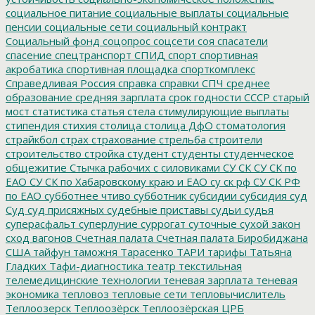
социальное питание
социальные выплаты
социальные
пенсии
социальные сети
социальный контракт
Социальный фонд
соцопрос
соцсети
соя
спасатели
спасение
спецтранспорт
СПИД
спорт
спортивная
акробатика
спортивная площадка
спорткомплекс
Справедливая Россия
справка
справки
СПЧ
среднее
образование
средняя зарплата
срок годности
СССР
старый
мост
статистика
статья
стела
стимулирующие выплаты
стипендия
стихия
столица
столица ДфО
стоматология
страйкбол
страх
страхование
стрельба
строители
строительство
стройка
студент
студенты
студенческое
общежитие
Стычка рабочих с силовиками
СУ СК
СУ СК по
ЕАО
СУ СК по Хабаровскому краю и ЕАО
су ск рф
СУ СК РФ
по ЕАО
субботнее чтиво
субботник
субсидии
субсидия
суд
Суд
суд присяжных
судебные приставы
судьи
судья
суперасфальт
суперлуние
суррогат
суточные
сухой закон
сход вагонов
Счетная палата
Счетная палата Биробиджана
США
тайфун
таможня
Тарасенко
ТАРИ
тарифы
Татьяна
Гладких
Тафи-диагностика
театр
текстильная
телемедицинские технологии
теневая зарплата
теневая
экономика
тепловоз
тепловые сети
тепловычислитель
Теплоозерск
Теплоозёрск
Теплоозёрская ЦРБ