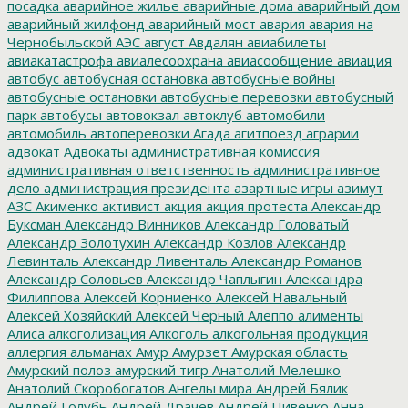
посадка
аварийное жилье
аварийные дома
аварийный дом
аварийный жилфонд
аварийный мост
авария
авария на
Чернобыльской АЭС
август
Авдалян
авиабилеты
авиакатастрофа
авиалесоохрана
авиасообщение
авиация
автобус
автобусная остановка
автобусные войны
автобусные остановки
автобусные перевозки
автобусный
парк
автобусы
автовокзал
автоклуб
автомобили
автомобиль
автоперевозки
Агада
агитпоезд
аграрии
адвокат
Адвокаты
административная комиссия
административная ответственность
административное
дело
администрация президента
азартные игры
азимут
АЗС
Акименко
активист
акция
акция протеста
Александр
Буксман
Александр Винников
Александр Головатый
Александр Золотухин
Александр Козлов
Александр
Левинталь
Александр Ливенталь
Александр Романов
Александр Соловьев
Александр Чаплыгин
Александра
Филиппова
Алексей Корниенко
Алексей Навальный
Алексей Хозяйский
Алексей Черный
Алеппо
алименты
Алиса
алкоголизация
Алкоголь
алкогольная продукция
аллергия
альманах
Амур
Амурзет
Амурская область
Амурский полоз
амурский тигр
Анатолий Мелешко
Анатолий Скоробогатов
Ангелы мира
Андрей Бялик
Андрей Голубь
Андрей Драчев
Андрей Пивенко
Анна