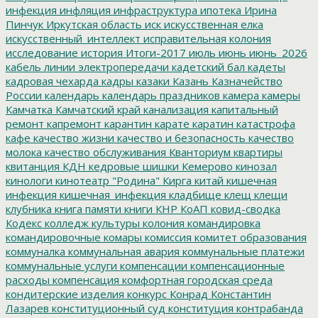
инфекция
инфляция
инфраструктура
ипотека
Ирина
Пинчук
Иркутская область
иск
искусственная елка
искусственный_интеллект
исправительная колония
исследование
история
Итоги-2017
июль
июнь
июнь_2026
кабель линии электропередачи
кадетский бал
кадеты
кадровая чехарда
кадры
казаки
Казань
Казначейство
России
календарь
календарь праздников
камера
камеры
Камчатка
Камчатский край
канализация
капитальный
ремонт
капремонт
карантин
карате
каратин
катастрофа
кафе
качество жизни
качество и безопасность
качество
молока
качество обслуживания
Кванториум
квартиры
квитанция
КДН
кедровые шишки
Кемерово
кинозал
кинологи
кинотеатр "Родина"
Кирга
китай
кишечная
инфекция
кишечная_инфекция
кладбище
клещ
клещи
клубника
книга памяти
книги
КНР
КоАП
ковид-сводка
Кодекс
колледж культуры
колония
командировка
командировочные
комары
комиссия
комитет образования
коммуналка
коммунальная авария
коммунальные платежи
коммунальные услуги
компенсации
компенсационные
расходы
компенсация
комфортная городская среда
кондитерские изделия
конкурс
Конрад
Константин
Лазарев
конституционный суд
конституция
контрабанда