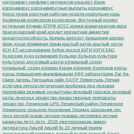
контрафакт
конфликт интересов
концерт
Корж
коронавирус
коронавирусные выплаты
коронаврус
Коростелев
короткая рабочая неделя
коррупция
корь
Косвинцев
космодром
космодром_Восточный
космос
котельная
Кочмар
КПРФ
КПСС
кража
кражи
красная икра
Краснодарский край
кредит
кредитная амнистия
кредитоспособность
Кремль
креозот
Крещение
кризис
Крик души
Криминал
Крым
крытый каток
крытый_каток
КСН
КТ-исследование
Кубок лосося
КУГИ
КУГИ ЕАО
Кудесник
кудо
кулинария
Кульдкр
Кульдур
культура
культурно досуговый центр
купальный сезон
купальный_сезон
купюры
Кураж
курение
Куренков
курсы
курсы повышения квалификации
КФХ
лаборатория
Лаг ба-
Омер
лагерь
Лагошина
лайк
ЛДПР
Левинталь
Легкая
атлетика
легкоатлетическая пробежка
лед
ледовая
переправа
ледовые скульптуры
ледовый городок
ледовый
каток
ледоход
лекарства
лекарственные препараты
лекарство
Ленинская ЦРБ
Ленинский район
Ленинское
Ленинское сельское поселение
Леонид Школьник
лес
леса
лесной пожар
лесные пожары
лесопилка
летние
каникулы
лето
лето_2026
лжетерроризм
лимон
литература
Лицей
лицей № 23
личный прием
логистический комплеск
ложный вызов
ложный донос