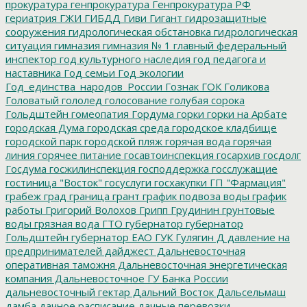
прокуратура
генпрокуратура
Генпрокуратура РФ
гериатрия
ГЖИ
ГИБДД
Гиви
Гигант
гидрозащитные
сооружения
гидрологическая обстановка
гидрологическая
ситуация
гимназия
гимназия № 1
главный федеральный
инспектор
год культурного наследия
год педагога и
наставника
Год семьи
Год экологии
Год_единства_народов_России
Гознак
ГОК
Голикова
Головатый
гололед
голосование
голубая сорока
Гольдштейн
гомеопатия
Гордума
горки
горки на Арбате
городская Дума
городская среда
городское кладбище
городской парк
городской пляж
горячая вода
горячая
линия
горячее питание
госавтоинспекция
госархив
госдолг
Госдума
госжилинспекция
господдержка
госслужащие
гостиница "Восток"
госуслуги
госхакупки
ГП "Фармация"
грабеж
град
граница
грант
график подвоза воды
график
работы
Григорий Волохов
Грипп
Грудинин
грунтовые
воды
грязная вода
ГТО
губернатор
губернатор
Гольдштейн
губернатор ЕАО
ГУК
Гулягин
Д
давление на
предпринимателей
дайджест
Дальневосточная
оперативная таможня
Дальневосточная энергетическая
компания
Дальневосточное ГУ Банка России
дальневосточный гектар
Дальний Восток
Дальсельмаш
дамба
дачное расписание
дачные перевозки