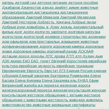
лагерь
детский сад
детское питание
детское пособие
Джабаров
Джанхотов
дзюдо
диабет
дикие животные
диспансеризация
дистанционка
дистанционное
образование
Дмитрий Меведев
Дмитрий Медведев
Дмитрий Нестеров
Доблесть_Хингана
Добрые люди
Добрые руки
довыборы_в_Думу
дождь
документальный
фильм
долг
долги
долги по зарплате
долговая нагрузка
долгострои
долгострой
долевое строительство
должники
дом офицеров
дом престарелых
домашние животные
допфинансирование
дороги
дорожная камера
дорожные
знаки
дорожные камеры
дорожный радар
ДОСААФ
дотации
доход
доходы
ДПС
дрова
ДТП
дтп
Дудин
дым
ДЭК
дюкер
ЕАО
ЕАО_тонет
Евгений Коростелев
еврейская
культура
еврейская_мудрость
еврейские традиции
Евровидение
Евросеть
Еврстат
ЕГЭ
Единая Россия
единая
субсидия
Единый заказчик
Екатерина Румянцева
Елена
Басова
Елена Князева
Елена Хахалева
ель
ЕНВД
Ефим
Вепринский
жалоба
жд переезд
железная дорога
железнодорожный переезд
женская кнсультация
женская
консультация
жестокое обращение с детьми
жестокое
обращение с животными
жестокость
живодер
живопись
животноводство
животные
жилищные сертификаты