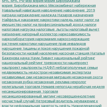
МЧС
МЧС РФ
мэр
мэрия
мэрия Биробиджана
мэрия_Биробиджана
мясо
Мясокомбинат
набережная
Навальный
навигация
наводнение
наводнение_2019
награда
награждение
надежда
Назаров
назначения
Найфельд
наказание
накркотики
наледь
налог
налог на
имущество
налог на профессиональный доход
налоги
налоговая нагрузка
налоговые_льготы
налоговый вычет
нападение
напорный коллектор
наркозависимость
нарколаборатория
наркомания
наркосодержащие
растения
наркотики
нарушение прав инвалидов
нарушение тишины и покоя
нарушения пожарной
безопасности
насвай
население
насосная станция
Наталья
Баженова
наука
Наум Ливант
национальный рейтинг
национальный рейтинг тревожности
наципроект
нацпроект
нацпроекты
НДФЛ
неблагополучные семьи
недвижимость
недострои
независимая экспертиза
независимые сми
незаконная миграция
незаконная охота
незаконная рубка
незаконная_реклама
некролог
нелегальная торговля
Немаев
непогода
нерабочая неделя
несанкционированная_торговля
несанкционированный_митинг
несовершеннолетние
несчастный случай
Нетрезвый водитель
неуважение к
власти
неформальная занятость
нефть
Нижнеленинский