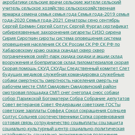
акробатики
сельские врачи
сельские жители
сельский
учитель
сельское хозяйство
сельскохозяйственная
ярмарка
семена
семья
семья года
Семья года-2019
семья
года-2020
Семья года-2021
Сенаторы
сено
сентябрь
Сергей Ерёмин
Сергей Солтус
Сергей Фургал
сертификат
сибиреязвенные захоронения
сигареты
СИЗО
сирена
Сирия
Сироткин
сироты
система оповещения
система
оповещения населения
СК
СК России
СК РФ
СК РФ по
Хабаровскому краю
сказка
скандал
сквер
сквер
пограничников
скейт-парк
скидка
скидки и акции
склад
вооружения и боеприпасов
склад пиломатериалов
скорая
Скорая помощь
СКУД
СКУДы
Следственный комитет
Слет
будущих медиков
служебная командировка
служебные
собаки
смертность
смертность населения
смерть на
рабочем месте
СМИ
Смидович
Смидовичский район
смотровая площадка
СМП
снег
снегопад
снюс
собаки
собор Парижской Богоматери
Собра
Собрание депутатов
Совет ветеранов
Совет Федерации
советские ГОСТы
советские зарплаты
Совфед
Сокол
сокращения
Солнцев
Солтус
Солцнев
соотечественники
Сопка
соревнования
сотовая связь
сотрудничество
соцвыплаты
соцзащита
социально-культурный центр
социально-политическая
устойчивость
социально-экономическое положение