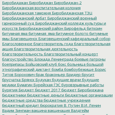
Биробидажан
Биробиджан
Биробиджан-2
Биробиджанская воспитательная колония
Биробиджанская таможня
Биробиджанская ТЭЦ
Биробиджанский Арбат
Биробиджанский военный
гарнизонный суд
Биробиджанский колледж культуры и
искусств
Биробиджанский район
Бирофельд
биткоин
битумная яма
битумная_яма
битумное болото
битумные
ямы
Благовещенск
Благовещенский кафедральный собор
Благословенное
благотворитель года
благотворительная
акция
благотворительная деятельность
благотворительность
благотворительный концерт
благоустройство
Блокада Ленинграда
боевые патроны
боеприпасы
Бойцовский клуб
бокс
больница
большой
этнографический диктант
бомба
бомбоубежище
Борис
Титов
Борохович
брак
браконьер
Бридер
брусит
брусчатка
Брянск
Будукан
будущие врачи
будущие
медики
Бумагин
Бурейская ГЭС
буровзрывные работы
Бурятия
Бюджет
бюджет 2017
бюджет Биробиджана
бюджетники
бюджетные деньги
бюджетные организации
бюджетные средства
бюджетные учреждения
бюджетный кредит
бюрократия
В. Путин
В.И. Ленин
Вадим Зингман
вакцина
вакцинация
Валдгейм