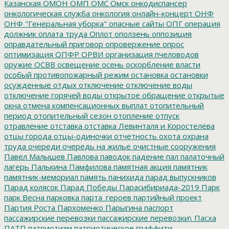
Казанская
ОМОН
ОМП
ОМС
Омск
онкодиспансер
онкологическая служба
онкология
онлайн-концерт
ОНФ
ОНФ "Генеральная уборка"
опасные сайты
ОПГ
операция
должник
оплата труда
Оплот
оползень
оппозиция
оправдательный приговор
опровержение
опрос
оптимизация
ОПФР
ОРВИ
организация пчеловодов
оружие
ОСВВ
освещение
осень
оскорбление власти
особый противопожарный режим
остановка
остановки
осужденные
отдых
отключение
отключение воды
отключение горячей воды
открытое обращение
открытые
окна
отмена компенсационных выплат
отопительный
период
отопительный сезон
отопление
отпуск
отравление
отставка
отставка Левинталя и Коростелёва
отцы города
отцы-одиночки
отчетность
охота
охрана
труда
очереди
очередь на жилье
очистные сооружения
Павел Малышев
Павлова
паводок
падение
пал
палаточный
лагерь
Палькина
Памфилова
памятная акция
памятник
памятник-мемориал
память
панихида
парад выпускников
Парад колясок
Парад Победы
Парасибириада-2019
Парк
парк Весна
парковка
парта_героев
партийный проект
Партия Роста
Пархоменко
Парыгина
паспорт
пассажирские перевозки
пассажирские перевозки\
Пасха
ПАТП
патриотизм
патриотическое граффити