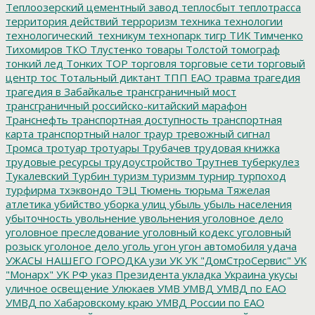
Теплоозерский цементный завод
теплосбыт
теплотрасса
территория действий
терроризм
техника
технологии
технологический_техникум
технопарк
тигр
ТИК
Тимченко
Тихомиров
ТКО
Тлустенко
товары
Толстой
томограф
тонкий лед
Тонких
ТОР
торговля
торговые сети
торговый
центр
тос
Тотальный диктант
ТПП ЕАО
травма
трагедия
трагедия в Забайкалье
трансграничный мост
трансграничный российско-китайский марафон
Транснефть
транспортная доступность
транспортная
карта
транспортный налог
траур
тревожный сигнал
Тромса
тротуар
тротуары
Трубачев
трудовая книжка
трудовые ресурсы
трудоустройство
Трутнев
туберкулез
Тукалевский
Турбин
туризм
туризмм
турнир
турпоход
турфирма
тхэквондо
ТЭЦ
Тюмень
тюрьма
Тяжелая
атлетика
убийство
уборка улиц
убыль
убыль населения
убыточность
увольнение
увольнения
уголовное дело
уголовное преследование
уголовный кодекс
уголовный
розыск
уголоное дело
уголь
угон
угон автомобиля
удача
УЖАСЫ НАШЕГО ГОРОДКА
узи
УК
УК "ДомСтроСервис"
УК
"Монарх"
УК РФ
указ Президента
укладка
Украина
укусы
уличное освещение
Улюкаев
УМВ
УМВД
УМВД по ЕАО
УМВД по Хабаровскому краю
УМВД России по ЕАО