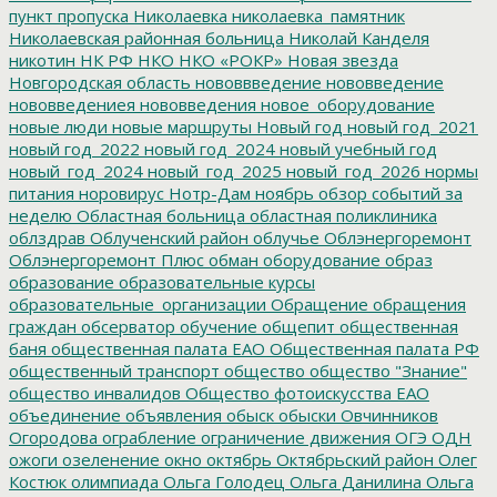
пункт пропуска
Николаевка
николаевка_памятник
Николаевская районная больница
Николай Канделя
никотин
НК РФ
НКО
НКО «РОКР»
Новая звезда
Новгородская область
нововвведение
нововведение
нововведениея
нововведения
новое_оборудование
новые люди
новые маршруты
Новый год
новый год_2021
новый год_2022
новый год_2024
новый учебный год
новый_год_2024
новый_год_2025
новый_год_2026
нормы
питания
норовирус
Нотр-Дам
ноябрь
обзор событий за
неделю
Областная больница
областная поликлиника
облздрав
Облученский район
облучье
Облэнергоремонт
Облэнергоремонт Плюс
обман
оборудование
образ
образование
образовательные курсы
образовательные_организации
Обращение
обращения
граждан
обсерватор
обучение
общепит
общественная
баня
общественная палата ЕАО
Общественная палата РФ
общественный транспорт
общество
общество "Знание"
общество инвалидов
Общество фотоискусства ЕАО
объединение
объявления
обыск
обыски
Овчинников
Огородова
ограбление
ограничение движения
ОГЭ
ОДН
ожоги
озеленение
окно
октябрь
Октябрьский район
Олег
Костюк
олимпиада
Ольга Голодец
Ольга Данилина
Ольга