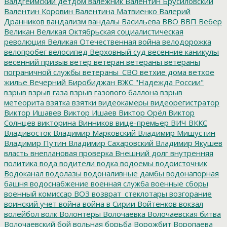
Валдгеймский детдом
валежник
Валентин Брусиловский
Валентин Коровин
Валентина Матвиенко
Валерий
Дранников
вандализм
вандалы
Васильева
ВВО
ВВП
Вебер
Великан
Великая Октябрьская социалистическая
революция
Великая Отечественная война
велодорожка
велопробег
велосипед
Верховный суд
весенние каникулы
весенний призыв
ветер
ветеран
ветераны
ветераны
пограничной службы
ветераны_СВО
ветхие дома
ветхое
жилье
Вечерний Биробиджан
ВЖС "Надежда России"
взрыв
взрыв газа
взрыв газового баллона
взрыв
метеорита
взятка
взятки
видеокамеры
видеорегистратор
Виктор Ишавев
Виктор Ишаев
Виктор Орёл
Виктор
Солнцев
викторина
Винников
вице-премьер
ВИЧ
ВККС
Владивосток
Владимир Марковский
Владимир Мишустин
Владимир Путин
Владимир Сахаровский
Владимир Якушев
власть
внеплановая проверка
Внешний долг
внутренняя
политика
вода
водители
водка
водоемы
водоисточник
Водоканал
водолазы
водоналивные дамбы
водонапорная
башня
водоснабжение
военная служба
военные сборы
военный комиссар
ВОЗ
возврат_стеклотары
возгорание
воинский учет
война
война в Сирии
Войтенков
вокзал
волейбол
волк
Волонтеры
Волочаевка
Волочаевская битва
Волочаевский бой
вольная борьба
Ворожбит
Воропаева