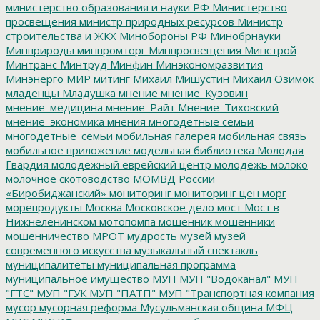
министерство образования и науки РФ
Министерство
просвещения
министр природных ресурсов
Министр
строительства и ЖКХ
Минобороны РФ
Минобрнауки
Минприроды
минпромторг
Минпросвещения
Минстрой
Минтранс
Минтруд
Минфин
Минэкономразвития
Минэнерго
МИР
митинг
Михаил Мишустин
Михаил Озимок
младенцы
Младушка
мнение
мнение_Кузовин
мнение_медицина
мнение_Райт
Мнение_Тиховский
мнение_экономика
мнения
многодетные семьи
многодетные_семьи
мобильная галерея
мобильная связь
мобильное приложение
модельная библиотека
Молодая
Гвардия
молодежный еврейский центр
молодежь
молоко
молочное скотоводство
МОМВД России
«Биробиджанский»
мониторинг
мониторинг цен
морг
морепродукты
Москва
Московское дело
мост
Мост в
Нижнеленинском
мотопомпа
мошенник
мошенники
мошенничество
МРОТ
мудрость
музей
музей
современного искусства
музыкальный спектакль
муниципалитеты
муниципальная программа
муниципальное имущество
МУП
МУП "Водоканал"
МУП
"ГТС"
МУП "ГУК
МУП "ПАТП"
МУП "Транспортная компания
мусор
мусорная реформа
Мусульманская община
МФЦ