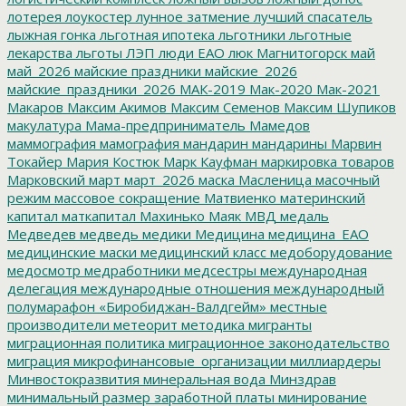
лотерея
лоукостер
лунное затмение
лучший спасатель
лыжная гонка
льготная ипотека
льготники
льготные
лекарства
льготы
ЛЭП
люди ЕАО
люк
Магнитогорск
май
май_2026
майские праздники
майские_2026
майские_праздники_2026
МАК-2019
Мак-2020
Мак-2021
Макаров
Максим Акимов
Максим Семенов
Максим Шупиков
макулатура
Мама-предприниматель
Мамедов
маммография
мамография
мандарин
мандарины
Марвин
Токайер
Мария Костюк
Марк Кауфман
маркировка товаров
Марковский
март
март_2026
маска
Масленица
масочный
режим
массовое сокращение
Матвиенко
материнский
капитал
маткапитал
Махинько
Маяк
МВД
медаль
Медведев
медведь
медики
Медицина
медицина_ЕАО
медицинские маски
медицинский класс
медоборудование
медосмотр
медработники
медсестры
международная
делегация
международные отношения
международный
полумарафон «Биробиджан-Валдгейм»
местные
производители
метеорит
методика
мигранты
миграционная политика
миграционное законодательство
миграция
микрофинансовые_организации
миллиардеры
Минвостокразвития
минеральная вода
Минздрав
минимальный размер заработной платы
минирование