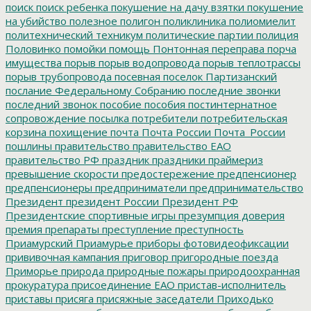
поиск
поиск ребенка
покушение на дачу взятки
покушение
на убийство
полезное
полигон
поликлиника
полиомиелит
политехнический техникум
политические партии
полиция
Половинко
помойки
помощь
Понтонная переправа
порча
имущества
порыв
порыв водопровода
порыв теплотрассы
порыв трубопровода
посевная
поселок Партизанский
послание Федеральному Собранию
последние звонки
последний звонок
пособие
пособия
постинтернатное
сопровождение
посылка
потребители
потребительская
корзина
похищение
почта
Почта России
Почта_России
пошлины
правительство
правительство ЕАО
правительство РФ
праздник
праздники
праймериз
превышение скорости
предостережение
предпенсионер
предпенсионеры
предприниматели
предпринимательство
Президент
президент России
Президент РФ
Президентские спортивные игры
презумпция доверия
премия
препараты
преступление
преступность
Приамурский
Приамурье
приборы фотовидеофиксации
прививочная кампания
приговор
пригородные поезда
Приморье
природа
природные пожары
природоохранная
прокуратура
присоединение ЕАО
пристав-исполнитель
приставы
присяга
присяжные заседатели
Приходько