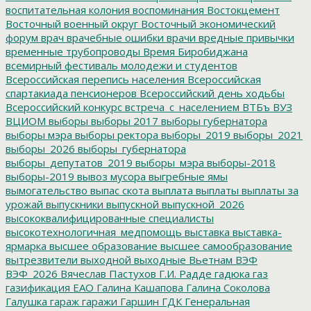
воспитательная колония
воспоминания
Востокцемент
Восточный военный округ
Восточный экономический
форум
врач
врачебные ошибки
врачи
вредные привычки
временные трубопроводы
Время Биробиджана
всемирный фестиваль молодежи и студентов
Всероссийская перепись населения
Всероссийская
спартакиада пенсионеров
Всероссийский день ходьбы
Всероссийский конкурс
встреча_с_населением
ВТБъ
ВУЗ
ВЦИОМ
выборы
выборы 2017
выборы губернатора
выборы мэра
выборы ректора
выборы_2019
выборы_2021
выборы_2026
выборы_губернатора
выборы_депутатов_2019
выборы_мэра
выборы-2018
выборы-2019
вывоз мусора
выгребные ямы
вымогательство
выпас скота
выплата
выплаты
выплаты за
урожай
выпускники
выпускной
выпускной_2026
высококвалифицированные специалисты
высокотехнологичная_медпомощь
выставка
выставка-
ярмарка
высшее образование
высшее самообразование
вытрезвители
выходной
выходные
Вьетнам
ВЭФ
ВЭФ_2026
Вячеслав Пастухов
Г.И. Радде
гадюка
газ
газификация ЕАО
Галина Кашапова
Галина Соколова
Галушка
гараж
гаражи
Гаршин
ГДК
Генеральная