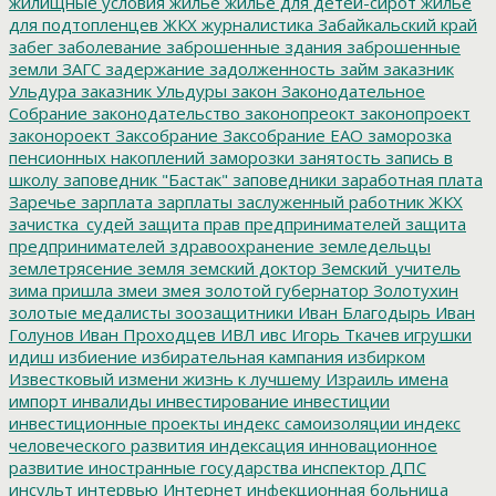
жилищные условия
жилье
жилье для детей-сирот
жильё
для подтопленцев
ЖКХ
журналистика
Забайкальский край
забег
заболевание
заброшенные здания
заброшенные
земли
ЗАГС
задержание
задолженность
займ
заказник
Ульдура
заказник Ульдуры
закон
Законодательное
Собрание
законодательство
законопреокт
законопроект
законороект
Заксобрание
Заксобрание ЕАО
заморозка
пенсионных накоплений
заморозки
занятость
запись в
школу
заповедник "Бастак"
заповедники
заработная плата
Заречье
зарплата
зарплаты
заслуженный работник ЖКХ
зачистка_судей
защита прав предпринимателей
защита
предпринимателей
здравоохранение
земледельцы
землетрясение
земля
земский доктор
Земский_учитель
зима пришла
змеи
змея
золотой губернатор
Золотухин
золотые медалисты
зоозащитники
Иван Благодырь
Иван
Голунов
Иван Проходцев
ИВЛ
ивс
Игорь Ткачев
игрушки
идиш
избиение
избирательная кампания
избирком
Известковый
измени жизнь к лучшему
Израиль
имена
импорт
инвалиды
инвестирование
инвестиции
инвестиционные проекты
индекс самоизоляции
индекс
человеческого развития
индексация
инновационное
развитие
иностранные государства
инспектор ДПС
инсульт
интервью
Интернет
инфекционная больница