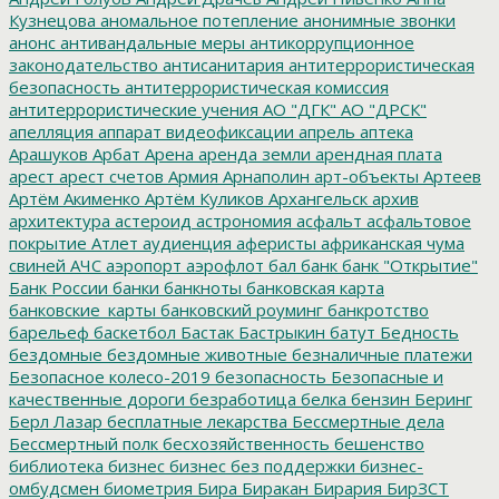
Кузнецова
аномальное потепление
анонимные звонки
анонс
антивандальные меры
антикоррупционное
законодательство
антисанитария
антитеррористическая
безопасность
антитеррористическая комиссия
антитеррористические учения
АО "ДГК"
АО "ДРСК"
апелляция
аппарат видеофиксации
апрель
аптека
Арашуков
Арбат
Арена
аренда земли
арендная плата
арест
арест счетов
Армия
Арнаполин
арт-объекты
Артеев
Артём Акименко
Артём Куликов
Архангельск
архив
архитектура
астероид
астрономия
асфальт
асфальтовое
покрытие
Атлет
аудиенция
аферисты
африканская чума
свиней
АЧС
аэропорт
аэрофлот
бал
банк
банк "Открытие"
Банк России
банки
банкноты
банковская карта
банковские_карты
банковский роуминг
банкротство
барельеф
баскетбол
Бастак
Бастрыкин
батут
Бедность
бездомные
бездомные животные
безналичные платежи
Безопасное колесо-2019
безопасность
Безопасные и
качественные дороги
безработица
белка
бензин
Беринг
Берл Лазар
бесплатные лекарства
Бессмертные дела
Бессмертный полк
бесхозяйственность
бешенство
библиотека
бизнес
бизнес без поддержки
бизнес-
омбудсмен
биометрия
Бира
Биракан
Бирария
БирЗСТ