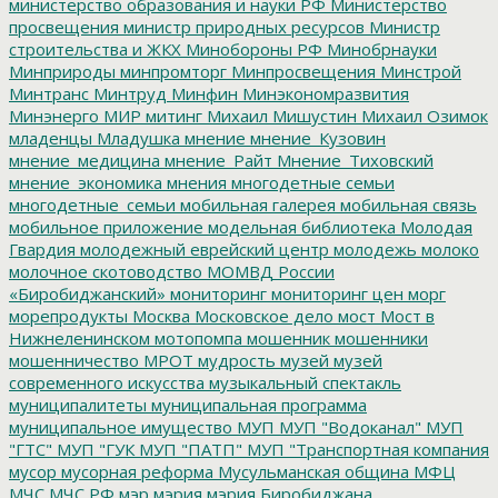
министерство образования и науки РФ
Министерство
просвещения
министр природных ресурсов
Министр
строительства и ЖКХ
Минобороны РФ
Минобрнауки
Минприроды
минпромторг
Минпросвещения
Минстрой
Минтранс
Минтруд
Минфин
Минэкономразвития
Минэнерго
МИР
митинг
Михаил Мишустин
Михаил Озимок
младенцы
Младушка
мнение
мнение_Кузовин
мнение_медицина
мнение_Райт
Мнение_Тиховский
мнение_экономика
мнения
многодетные семьи
многодетные_семьи
мобильная галерея
мобильная связь
мобильное приложение
модельная библиотека
Молодая
Гвардия
молодежный еврейский центр
молодежь
молоко
молочное скотоводство
МОМВД России
«Биробиджанский»
мониторинг
мониторинг цен
морг
морепродукты
Москва
Московское дело
мост
Мост в
Нижнеленинском
мотопомпа
мошенник
мошенники
мошенничество
МРОТ
мудрость
музей
музей
современного искусства
музыкальный спектакль
муниципалитеты
муниципальная программа
муниципальное имущество
МУП
МУП "Водоканал"
МУП
"ГТС"
МУП "ГУК
МУП "ПАТП"
МУП "Транспортная компания
мусор
мусорная реформа
Мусульманская община
МФЦ
МЧС
МЧС РФ
мэр
мэрия
мэрия Биробиджана