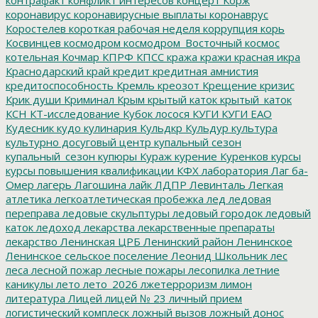
коронавирус
коронавирусные выплаты
коронаврус
Коростелев
короткая рабочая неделя
коррупция
корь
Косвинцев
космодром
космодром_Восточный
космос
котельная
Кочмар
КПРФ
КПСС
кража
кражи
красная икра
Краснодарский край
кредит
кредитная амнистия
кредитоспособность
Кремль
креозот
Крещение
кризис
Крик души
Криминал
Крым
крытый каток
крытый_каток
КСН
КТ-исследование
Кубок лосося
КУГИ
КУГИ ЕАО
Кудесник
кудо
кулинария
Кульдкр
Кульдур
культура
культурно досуговый центр
купальный сезон
купальный_сезон
купюры
Кураж
курение
Куренков
курсы
курсы повышения квалификации
КФХ
лаборатория
Лаг ба-
Омер
лагерь
Лагошина
лайк
ЛДПР
Левинталь
Легкая
атлетика
легкоатлетическая пробежка
лед
ледовая
переправа
ледовые скульптуры
ледовый городок
ледовый
каток
ледоход
лекарства
лекарственные препараты
лекарство
Ленинская ЦРБ
Ленинский район
Ленинское
Ленинское сельское поселение
Леонид Школьник
лес
леса
лесной пожар
лесные пожары
лесопилка
летние
каникулы
лето
лето_2026
лжетерроризм
лимон
литература
Лицей
лицей № 23
личный прием
логистический комплеск
ложный вызов
ложный донос