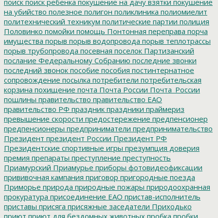
поиск
поиск ребенка
покушение на дачу взятки
покушение
на убийство
полезное
полигон
поликлиника
полиомиелит
политехнический техникум
политические партии
полиция
Половинко
помойки
помощь
Понтонная переправа
порча
имущества
порыв
порыв водопровода
порыв теплотрассы
порыв трубопровода
посевная
поселок Партизанский
послание Федеральному Собранию
последние звонки
последний звонок
пособие
пособия
постинтернатное
сопровождение
посылка
потребители
потребительская
корзина
похищение
почта
Почта России
Почта_России
пошлины
правительство
правительство ЕАО
правительство РФ
праздник
праздники
праймериз
превышение скорости
предостережение
предпенсионер
предпенсионеры
предприниматели
предпринимательство
Президент
президент России
Президент РФ
Президентские спортивные игры
презумпция доверия
премия
препараты
преступление
преступность
Приамурский
Приамурье
приборы фотовидеофиксации
прививочная кампания
приговор
пригородные поезда
Приморье
природа
природные пожары
природоохранная
прокуратура
присоединение ЕАО
пристав-исполнитель
приставы
присяга
присяжные заседатели
Приходько
приют
приют для бездомных животных
пробка
пробки