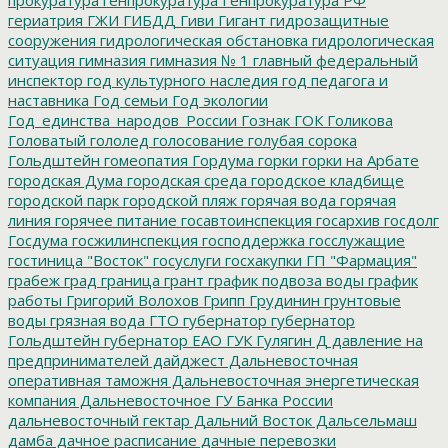
гериатрия
ГЖИ
ГИБДД
Гиви
Гигант
гидрозащитные
сооружения
гидрологическая обстановка
гидрологическая
ситуация
гимназия
гимназия № 1
главный федеральный
инспектор
год культурного наследия
год педагога и
наставника
Год семьи
Год экологии
Год_единства_народов_России
Гознак
ГОК
Голикова
Головатый
гололед
голосование
голубая сорока
Гольдштейн
гомеопатия
Гордума
горки
горки на Арбате
городская Дума
городская среда
городское кладбище
городской парк
городской пляж
горячая вода
горячая
линия
горячее питание
госавтоинспекция
госархив
госдолг
Госдума
госжилинспекция
господдержка
госслужащие
гостиница "Восток"
госуслуги
госхакупки
ГП "Фармация"
грабеж
град
граница
грант
график подвоза воды
график
работы
Григорий Волохов
Грипп
Грудинин
грунтовые
воды
грязная вода
ГТО
губернатор
губернатор
Гольдштейн
губернатор ЕАО
ГУК
Гулягин
Д
давление на
предпринимателей
дайджест
Дальневосточная
оперативная таможня
Дальневосточная энергетическая
компания
Дальневосточное ГУ Банка России
дальневосточный гектар
Дальний Восток
Дальсельмаш
дамба
дачное расписание
дачные перевозки