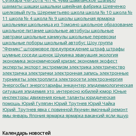
шахматы
шашки
шашлыки
швейная фабрика
Шевченко
шелковый путь
Шереметьево
школа
школа № 10
школа №
11
школа № 4
школа № 9
школы
школьная ярмарка
школьники
школьница из Томсино
школьное образование
школьное питание
школьные автобусы
школьные
завтраки
школьные каникулы
школьные перевозки
школьные поборы
школьный автобус
Шоу группа
"Феникс"
штормовое предупреждение
штраф
штрафы
шумные соседи
щенок
Щукинка
эвакуация
экология
экономика
экономический кризис
экономия
экофест
эксперты
экспорт
экстремизм
электрика
электричество
электричка
электрички
электронная запись
электронные
турникеты
электроплита
электросети
электроэнергия
Энергосбыт
энерготарифы
энкаунтер
эпидемиологическая
ситуация
эпидемия
это_интересно
юбилей
юмор
Юные
инспекторы движения
юные таланты
юридическая
помощь
Юрий Гулягин
Юрий Трутнев
Юрий Чайка
Юрий_Трутнев
явка с повинной
Якунин
ямочный ремонт
ямы
январь
Япония
ярмарка
ярмарка вакансий
ясли
ящур
Календарь новостей