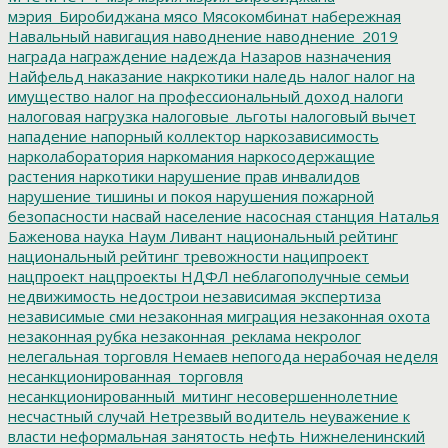
мэрия_Биробиджана
мясо
Мясокомбинат
набережная
Навальный
навигация
наводнение
наводнение_2019
награда
награждение
надежда
Назаров
назначения
Найфельд
наказание
накркотики
наледь
налог
налог на
имущество
налог на профессиональный доход
налоги
налоговая нагрузка
налоговые_льготы
налоговый вычет
нападение
напорный коллектор
наркозависимость
нарколаборатория
наркомания
наркосодержащие
растения
наркотики
нарушение прав инвалидов
нарушение тишины и покоя
нарушения пожарной
безопасности
насвай
население
насосная станция
Наталья
Баженова
наука
Наум Ливант
национальный рейтинг
национальный рейтинг тревожности
наципроект
нацпроект
нацпроекты
НДФЛ
неблагополучные семьи
недвижимость
недострои
независимая экспертиза
независимые сми
незаконная миграция
незаконная охота
незаконная рубка
незаконная_реклама
некролог
нелегальная торговля
Немаев
непогода
нерабочая неделя
несанкционированная_торговля
несанкционированный_митинг
несовершеннолетние
несчастный случай
Нетрезвый водитель
неуважение к
власти
неформальная занятость
нефть
Нижнеленинский