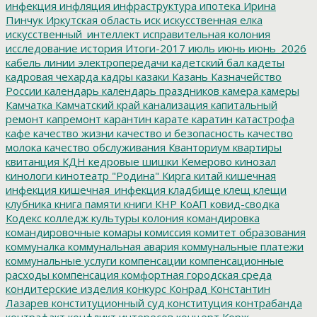
инфекция
инфляция
инфраструктура
ипотека
Ирина
Пинчук
Иркутская область
иск
искусственная елка
искусственный_интеллект
исправительная колония
исследование
история
Итоги-2017
июль
июнь
июнь_2026
кабель линии электропередачи
кадетский бал
кадеты
кадровая чехарда
кадры
казаки
Казань
Казначейство
России
календарь
календарь праздников
камера
камеры
Камчатка
Камчатский край
канализация
капитальный
ремонт
капремонт
карантин
карате
каратин
катастрофа
кафе
качество жизни
качество и безопасность
качество
молока
качество обслуживания
Кванториум
квартиры
квитанция
КДН
кедровые шишки
Кемерово
кинозал
кинологи
кинотеатр "Родина"
Кирга
китай
кишечная
инфекция
кишечная_инфекция
кладбище
клещ
клещи
клубника
книга памяти
книги
КНР
КоАП
ковид-сводка
Кодекс
колледж культуры
колония
командировка
командировочные
комары
комиссия
комитет образования
коммуналка
коммунальная авария
коммунальные платежи
коммунальные услуги
компенсации
компенсационные
расходы
компенсация
комфортная городская среда
кондитерские изделия
конкурс
Конрад
Константин
Лазарев
конституционный суд
конституция
контрабанда
контрафакт
конфликт интересов
концерт
Корж