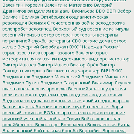
Валентин Коровин
Валентина Матвиенко
Валерий
Дранников
вандализм
вандалы
Васильева
ВВО
ВВП
Вебер
Великан
Великая Октябрьская социалистическая
революция
Великая Отечественная война
велодорожка
велопробег
велосипед
Верховный суд
весенние каникулы
весенний призыв
ветер
ветеран
ветераны
ветераны
пограничной службы
ветераны_СВО
ветхие дома
ветхое
жилье
Вечерний Биробиджан
ВЖС "Надежда России"
взрыв
взрыв газа
взрыв газового баллона
взрыв
метеорита
взятка
взятки
видеокамеры
видеорегистратор
Виктор Ишавев
Виктор Ишаев
Виктор Орёл
Виктор
Солнцев
викторина
Винников
вице-премьер
ВИЧ
ВККС
Владивосток
Владимир Марковский
Владимир Мишустин
Владимир Путин
Владимир Сахаровский
Владимир Якушев
власть
внеплановая проверка
Внешний долг
внутренняя
политика
вода
водители
водка
водоемы
водоисточник
Водоканал
водолазы
водоналивные дамбы
водонапорная
башня
водоснабжение
военная служба
военные сборы
военный комиссар
ВОЗ
возврат_стеклотары
возгорание
воинский учет
война
война в Сирии
Войтенков
вокзал
волейбол
волк
Волонтеры
Волочаевка
Волочаевская битва
Волочаевский бой
вольная борьба
Ворожбит
Воропаева