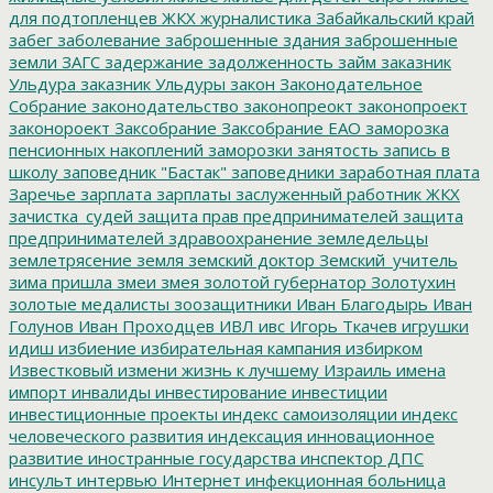
для подтопленцев
ЖКХ
журналистика
Забайкальский край
забег
заболевание
заброшенные здания
заброшенные
земли
ЗАГС
задержание
задолженность
займ
заказник
Ульдура
заказник Ульдуры
закон
Законодательное
Собрание
законодательство
законопреокт
законопроект
законороект
Заксобрание
Заксобрание ЕАО
заморозка
пенсионных накоплений
заморозки
занятость
запись в
школу
заповедник "Бастак"
заповедники
заработная плата
Заречье
зарплата
зарплаты
заслуженный работник ЖКХ
зачистка_судей
защита прав предпринимателей
защита
предпринимателей
здравоохранение
земледельцы
землетрясение
земля
земский доктор
Земский_учитель
зима пришла
змеи
змея
золотой губернатор
Золотухин
золотые медалисты
зоозащитники
Иван Благодырь
Иван
Голунов
Иван Проходцев
ИВЛ
ивс
Игорь Ткачев
игрушки
идиш
избиение
избирательная кампания
избирком
Известковый
измени жизнь к лучшему
Израиль
имена
импорт
инвалиды
инвестирование
инвестиции
инвестиционные проекты
индекс самоизоляции
индекс
человеческого развития
индексация
инновационное
развитие
иностранные государства
инспектор ДПС
инсульт
интервью
Интернет
инфекционная больница