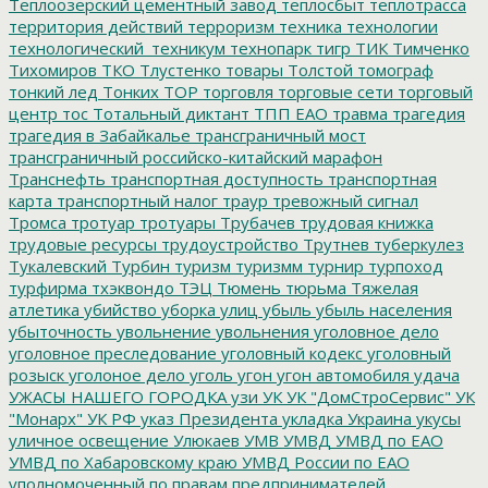
Теплоозерский цементный завод
теплосбыт
теплотрасса
территория действий
терроризм
техника
технологии
технологический_техникум
технопарк
тигр
ТИК
Тимченко
Тихомиров
ТКО
Тлустенко
товары
Толстой
томограф
тонкий лед
Тонких
ТОР
торговля
торговые сети
торговый
центр
тос
Тотальный диктант
ТПП ЕАО
травма
трагедия
трагедия в Забайкалье
трансграничный мост
трансграничный российско-китайский марафон
Транснефть
транспортная доступность
транспортная
карта
транспортный налог
траур
тревожный сигнал
Тромса
тротуар
тротуары
Трубачев
трудовая книжка
трудовые ресурсы
трудоустройство
Трутнев
туберкулез
Тукалевский
Турбин
туризм
туризмм
турнир
турпоход
турфирма
тхэквондо
ТЭЦ
Тюмень
тюрьма
Тяжелая
атлетика
убийство
уборка улиц
убыль
убыль населения
убыточность
увольнение
увольнения
уголовное дело
уголовное преследование
уголовный кодекс
уголовный
розыск
уголоное дело
уголь
угон
угон автомобиля
удача
УЖАСЫ НАШЕГО ГОРОДКА
узи
УК
УК "ДомСтроСервис"
УК
"Монарх"
УК РФ
указ Президента
укладка
Украина
укусы
уличное освещение
Улюкаев
УМВ
УМВД
УМВД по ЕАО
УМВД по Хабаровскому краю
УМВД России по ЕАО
уполномоченный по правам предпринимателей