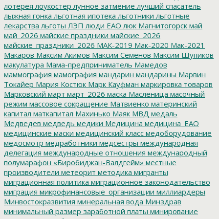
лотерея
лоукостер
лунное затмение
лучший спасатель
лыжная гонка
льготная ипотека
льготники
льготные
лекарства
льготы
ЛЭП
люди ЕАО
люк
Магнитогорск
май
май_2026
майские праздники
майские_2026
майские_праздники_2026
МАК-2019
Мак-2020
Мак-2021
Макаров
Максим Акимов
Максим Семенов
Максим Шупиков
макулатура
Мама-предприниматель
Мамедов
маммография
мамография
мандарин
мандарины
Марвин
Токайер
Мария Костюк
Марк Кауфман
маркировка товаров
Марковский
март
март_2026
маска
Масленица
масочный
режим
массовое сокращение
Матвиенко
материнский
капитал
маткапитал
Махинько
Маяк
МВД
медаль
Медведев
медведь
медики
Медицина
медицина_ЕАО
медицинские маски
медицинский класс
медоборудование
медосмотр
медработники
медсестры
международная
делегация
международные отношения
международный
полумарафон «Биробиджан-Валдгейм»
местные
производители
метеорит
методика
мигранты
миграционная политика
миграционное законодательство
миграция
микрофинансовые_организации
миллиардеры
Минвостокразвития
минеральная вода
Минздрав
минимальный размер заработной платы
минирование