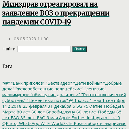
Минздрав отреагировал на
заявление ВОЗ о прекращении
пандемии COVID-19
06.05.2023 11:00
Найти:
Тэги
"@"
"Банк приколов"
"Бествидео"
"Дети войны"
"Добрые
дела"
"железобетонные полицейские"
"ленивые"
малоимущие
"обманутые дольщики"
"Рентгенологический
субботник"
"Цементный поток"
@
1 класс
1 мая
1 сентября
112
2018
23 февраля
31 декабря
5
5G
75-летие Победы
8
Марта
80 лет
80 лет Биробиджану
80_летие_Победы
85
лет ЕАО
85_лет_ЕАО
9 мая
Apple
Forbes
Instagram
L-410
QR-код
WhatsApp
Wi-Fi
WorldSkills Russia
аборты
аварийная
посадка
аварийное жилье
аварийные дома
аварийный дом