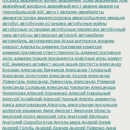
аварийный жилфонд
аварийный мост
авария
авария на
Чернобыльской АЭС
август
Авдалян
авиабилеты
авиакатастрофа
авиалесоохрана
авиасообщение
авиация
автобус
автобусная остановка
автобусные войны
автобусные остановки
автобусные перевозки
автобусный
парк
автобусы
автовокзал
автоклуб
автомобили
автомобиль
автоперевозки
Агада
агитпоезд
аграрии
адвокат
Адвокаты
административная комиссия
административная ответственность
административное
дело
администрация президента
азартные игры
азимут
АЗС
Акименко
активист
акция
акция протеста
Александр
Буксман
Александр Винников
Александр Головатый
Александр Золотухин
Александр Козлов
Александр
Левинталь
Александр Ливенталь
Александр Романов
Александр Соловьев
Александр Чаплыгин
Александра
Филиппова
Алексей Корниенко
Алексей Навальный
Алексей Хозяйский
Алексей Черный
Алеппо
алименты
Алиса
алкоголизация
Алкоголь
алкогольная продукция
аллергия
альманах
Амур
Амурзет
Амурская область
Амурский полоз
амурский тигр
Анатолий Мелешко
Анатолий Скоробогатов
Ангелы мира
Андрей Бялик
Андрей Голубь
Андрей Драчев
Андрей Пивенко
Анна