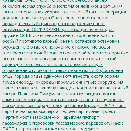
онкологическая служба
онкология
онлайн-концерт
ОНФ
ОНФ "Генеральная уборка"
опасные сайты
ОПГ
операция
должник
оплата труда
Оплот
оползень
оппозиция
оправдательный приговор
опровержение
опрос
оптимизация
ОПФР
ОРВИ
организация пчеловодов
оружие
ОСВВ
освещение
осень
оскорбление власти
особый противопожарный режим
остановка
остановки
осужденные
отдых
отключение
отключение воды
отключение горячей воды
открытое обращение
открытые
окна
отмена компенсационных выплат
отопительный
период
отопительный сезон
отопление
отпуск
отравление
отставка
отставка Левинталя и Коростелёва
отцы города
отцы-одиночки
отчетность
охота
охрана
труда
очереди
очередь на жилье
очистные сооружения
Павел Малышев
Павлова
паводок
падение
пал
палаточный
лагерь
Палькина
Памфилова
памятная акция
памятник
памятник-мемориал
память
панихида
парад выпускников
Парад колясок
Парад Победы
Парасибириада-2019
Парк
парк Весна
парковка
парта_героев
партийный проект
Партия Роста
Пархоменко
Парыгина
паспорт
пассажирские перевозки
пассажирские перевозки\
Пасха
ПАТП
патриотизм
патриотическое граффити