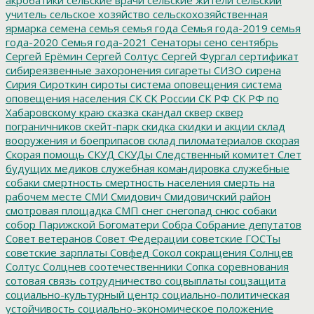
учитель
сельское хозяйство
сельскохозяйственная
ярмарка
семена
семья
семья года
Семья года-2019
семья
года-2020
Семья года-2021
Сенаторы
сено
сентябрь
Сергей Ерёмин
Сергей Солтус
Сергей Фургал
сертификат
сибиреязвенные захоронения
сигареты
СИЗО
сирена
Сирия
Сироткин
сироты
система оповещения
система
оповещения населения
СК
СК России
СК РФ
СК РФ по
Хабаровскому краю
сказка
скандал
сквер
сквер
пограничников
скейт-парк
скидка
скидки и акции
склад
вооружения и боеприпасов
склад пиломатериалов
скорая
Скорая помощь
СКУД
СКУДы
Следственный комитет
Слет
будущих медиков
служебная командировка
служебные
собаки
смертность
смертность населения
смерть на
рабочем месте
СМИ
Смидович
Смидовичский район
смотровая площадка
СМП
снег
снегопад
снюс
собаки
собор Парижской Богоматери
Собра
Собрание депутатов
Совет ветеранов
Совет Федерации
советские ГОСТы
советские зарплаты
Совфед
Сокол
сокращения
Солнцев
Солтус
Солцнев
соотечественники
Сопка
соревнования
сотовая связь
сотрудничество
соцвыплаты
соцзащита
социально-культурный центр
социально-политическая
устойчивость
социально-экономическое положение