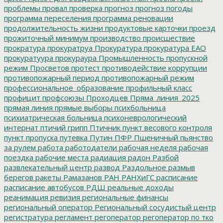
проблемы
провал
проверка
прогноз
прогноз погоды
программа переселения
программа реновации
продолжительность жизни
продуктовые карточки
проезд
прожиточный минимум
производство
происшествие
прократура
прокуратруа
Прокуратура
прокуратура ЕАО
прокуратуура
прокураура
Промышленность
пропускной
режим
Просветов
протест
противодействие коррупции
противопожарный период
противопожарный режим
профессиональное_образование
профильный класс
профицит
профсоюзы
Проходцев
Пряма_линия_2025
прямая линия
прямые выборы
психбольница
психиатрическая больница
психоневрологический
интернат
птичий грипп
Птичник
пункт весового контроля
пункт пропуска
путевка
Путин
ПФР
Пшеничный
пьянство
за рулем
работа
работодатели
рабочая неделя
рабочая
поездка
рабочие места
радиация
радон
Разбой
развлекательный центр
развод
Раздольное
размыв
берегов
ракеты
Рамазанов
РАН
РАНХиГС
расписание
расписание автобусов
РДШ
реальные доходы
реанимация
ревизия
региональные финансы
региональный оператор
Региональный сосудистый центр
регистратура
регламент
регоператор
регоператор по тко