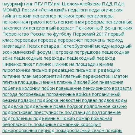
пауэрлифтинг
ПГУ
ПГУ им. Шолом-Алейхема
ПДД
ПДН
МОМВД России «Ленинский»
педагоги
педагогическая
тайна
пенсии
пенсионер
пенсионерка
пенсионеры
пенсионная грамотность
пенсионная реформа
пенсионные
накопления
пенсионный возраст
Пенсионный фонд
пенсия
Первенство России по футболу
Первомай 2017
первый
класс
переводы
переезд
перерасчет
перечень
период
навигации
Песах
петарда
Петербургский международный
экономический форум
Петровка
петрушкова
пешеходная
зона
пешеходные переходы
пешеходный переход
Пивенко
пикет
пикник
Пикник на площади Ленина
пиротехника
письмо в редакцию
письмо_в_редакцию
питание
план мероприятий
платный перекресток
Платон
плитка
площадь Ленина
пляжный волейбол
пневмония
побег из колонии
побои
повышение пенсионного возраста
погода
погорельцы
пограничные войска
пограничный
режим
подарки
подборка_новостей
подвал
подвоз воды
подделка
поддельные права
поджог
подпольное казино
подростковая преступность
подстанция
подтопление
подтопленцы
подъемные
Пожар
пожар
пожарная
безопасность
пожарные
пожарный кроссфит
пожароопасный период
пожароопасный сезон
пожары