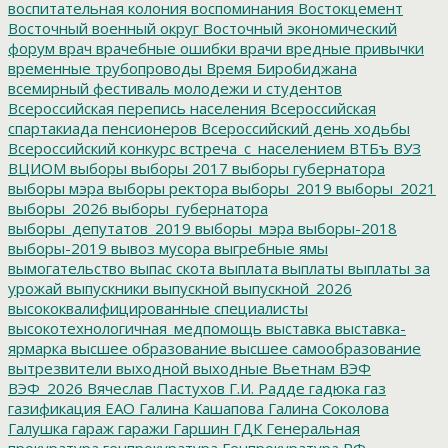
воспитательная колония
воспоминания
Востокцемент
Восточный военный округ
Восточный экономический
форум
врач
врачебные ошибки
врачи
вредные привычки
временные трубопроводы
Время Биробиджана
всемирный фестиваль молодежи и студентов
Всероссийская перепись населения
Всероссийская
спартакиада пенсионеров
Всероссийский день ходьбы
Всероссийский конкурс
встреча_с_населением
ВТБъ
ВУЗ
ВЦИОМ
выборы
выборы 2017
выборы губернатора
выборы мэра
выборы ректора
выборы_2019
выборы_2021
выборы_2026
выборы_губернатора
выборы_депутатов_2019
выборы_мэра
выборы-2018
выборы-2019
вывоз мусора
выгребные ямы
вымогательство
выпас скота
выплата
выплаты
выплаты за
урожай
выпускники
выпускной
выпускной_2026
высококвалифицированные специалисты
высокотехнологичная_медпомощь
выставка
выставка-
ярмарка
высшее образование
высшее самообразование
вытрезвители
выходной
выходные
Вьетнам
ВЭФ
ВЭФ_2026
Вячеслав Пастухов
Г.И. Радде
гадюка
газ
газификация ЕАО
Галина Кашапова
Галина Соколова
Галушка
гараж
гаражи
Гаршин
ГДК
Генеральная
прокуратура
генпрокуратура
Генпрокуратура РФ