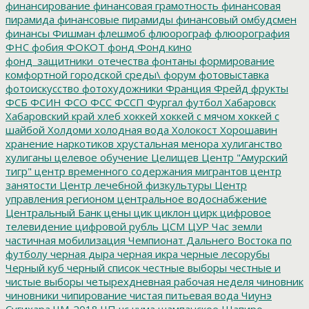
финансирование
финансовая грамотность
финансовая
пирамида
финансовые пирамиды
финансовый омбудсмен
финансы
Фишман
флешмоб
флюорограф
флюорография
ФНС
фобия
ФОКОТ
фонд
Фонд кино
фонд_защитники_отечества
фонтаны
формирование
комфортной городской среды\
форум
фотовыставка
фотоискусство
фотохудожники
Франция
Фрейд
фрукты
ФСБ
ФСИН
ФСО
ФСС
ФССП
Фургал
футбол
Хабаровск
Хабаровский край
хлеб
хоккей
хоккей с мячом
хоккей с
шайбой
Холдоми
холодная вода
Холокост
Хорошавин
хранение наркотиков
хрустальная менора
хулиганство
хулиганы
целевое обучение
Целищев
Центр "Амурский
тигр"
центр временного содержания мигрантов
центр
занятости
Центр лечебной физкультуры
Центр
управления регионом
центральное водоснабжение
Центральный Банк
цены
цик
циклон
цирк
цифровое
телевидение
цифровой рубль
ЦСМ
ЦУР
Час земли
частичная мобилизация
Чемпионат Дальнего Востока по
футболу
черная дыра
черная икра
черные лесорубы
Черный куб
черный список
честные выборы
честные и
чистые выборы
четырехдневная рабочая неделя
чиновник
чиновники
чипирование
чистая питьевая вода
Чиунэ
Сугихара
ЧМ-2018
ЧП
чс
чума
шампанское
Шапиро