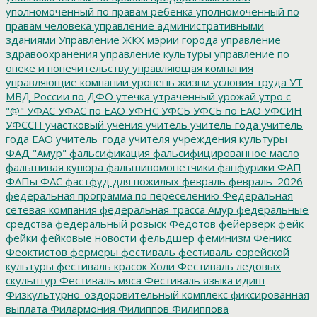
уполномоченный по правам ребенка
уполномоченный по
правам человека
управление административными
зданиями
Управление ЖКХ мэрии города
управление
здравоохранения
управление культуры
управление по
опеке и попечительству
управляющая компания
управляющие компании
уровень жизни
условия труда
УТ
МВД России по ДФО
утечка
утраченный урожай
утро с
"@"
УФАС
УФАС по ЕАО
УФНС
УФСБ
УФСБ по ЕАО
УФСИН
УФССП
участковый
учения
учитель
учитель года
учитель
года ЕАО
учитель_года
учителя
учреждения культуры
ФАД "Амур"
фальсификация
фальсифицированное масло
фальшивая купюра
фальшивомонетчики
фанфурики
ФАП
ФАПы
ФАС
фастфуд для пожилых
февраль
февраль_2026
федеральная программа по переселению
Федеральная
сетевая компания
федеральная трасса Амур
федеральные
средства
федеральный розыск
Федотов
фейерверк
фейк
фейки
фейковые новости
фельдшер
феминизм
Феникс
Феоктистов
фермеры
фестиваль
фестиваль еврейской
культуры
фестиваль красок Холи
Фестиваль ледовых
скульптур
Фестиваль мяса
Фестиваль языка идиш
Физкультурно-оздоровительный комплекс
фиксированная
выплата
Филармония
Филиппов
Филиппова