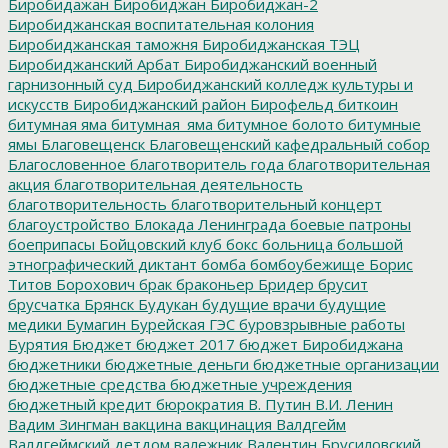
Биробидажан
Биробиджан
Биробиджан-2
Биробиджанская воспитательная колония
Биробиджанская таможня
Биробиджанская ТЭЦ
Биробиджанский Арбат
Биробиджанский военный
гарнизонный суд
Биробиджанский колледж культуры и
искусств
Биробиджанский район
Бирофельд
биткоин
битумная яма
битумная_яма
битумное болото
битумные
ямы
Благовещенск
Благовещенский кафедральный собор
Благословенное
благотворитель года
благотворительная
акция
благотворительная деятельность
благотворительность
благотворительный концерт
благоустройство
Блокада Ленинграда
боевые патроны
боеприпасы
Бойцовский клуб
бокс
больница
большой
этнографический диктант
бомба
бомбоубежище
Борис
Титов
Борохович
брак
браконьер
Бридер
брусит
брусчатка
Брянск
Будукан
будущие врачи
будущие
медики
Бумагин
Бурейская ГЭС
буровзрывные работы
Бурятия
Бюджет
бюджет 2017
бюджет Биробиджана
бюджетники
бюджетные деньги
бюджетные организации
бюджетные средства
бюджетные учреждения
бюджетный кредит
бюрократия
В. Путин
В.И. Ленин
Вадим Зингман
вакцина
вакцинация
Валдгейм
Валдгеймский детдом
валежник
Валентин Брусиловский