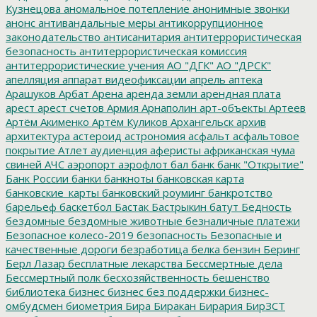
Кузнецова
аномальное потепление
анонимные звонки
анонс
антивандальные меры
антикоррупционное
законодательство
антисанитария
антитеррористическая
безопасность
антитеррористическая комиссия
антитеррористические учения
АО "ДГК"
АО "ДРСК"
апелляция
аппарат видеофиксации
апрель
аптека
Арашуков
Арбат
Арена
аренда земли
арендная плата
арест
арест счетов
Армия
Арнаполин
арт-объекты
Артеев
Артём Акименко
Артём Куликов
Архангельск
архив
архитектура
астероид
астрономия
асфальт
асфальтовое
покрытие
Атлет
аудиенция
аферисты
африканская чума
свиней
АЧС
аэропорт
аэрофлот
бал
банк
банк "Открытие"
Банк России
банки
банкноты
банковская карта
банковские_карты
банковский роуминг
банкротство
барельеф
баскетбол
Бастак
Бастрыкин
батут
Бедность
бездомные
бездомные животные
безналичные платежи
Безопасное колесо-2019
безопасность
Безопасные и
качественные дороги
безработица
белка
бензин
Беринг
Берл Лазар
бесплатные лекарства
Бессмертные дела
Бессмертный полк
бесхозяйственность
бешенство
библиотека
бизнес
бизнес без поддержки
бизнес-
омбудсмен
биометрия
Бира
Биракан
Бирария
БирЗСТ