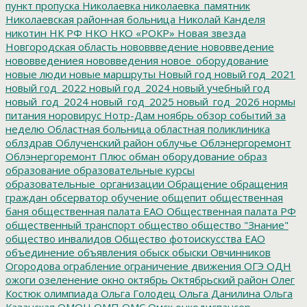
пункт пропуска
Николаевка
николаевка_памятник
Николаевская районная больница
Николай Канделя
никотин
НК РФ
НКО
НКО «РОКР»
Новая звезда
Новгородская область
нововвведение
нововведение
нововведениея
нововведения
новое_оборудование
новые люди
новые маршруты
Новый год
новый год_2021
новый год_2022
новый год_2024
новый учебный год
новый_год_2024
новый_год_2025
новый_год_2026
нормы
питания
норовирус
Нотр-Дам
ноябрь
обзор событий за
неделю
Областная больница
областная поликлиника
облздрав
Облученский район
облучье
Облэнергоремонт
Облэнергоремонт Плюс
обман
оборудование
образ
образование
образовательные курсы
образовательные_организации
Обращение
обращения
граждан
обсерватор
обучение
общепит
общественная
баня
общественная палата ЕАО
Общественная палата РФ
общественный транспорт
общество
общество "Знание"
общество инвалидов
Общество фотоискусства ЕАО
объединение
объявления
обыск
обыски
Овчинников
Огородова
ограбление
ограничение движения
ОГЭ
ОДН
ожоги
озеленение
окно
октябрь
Октябрьский район
Олег
Костюк
олимпиада
Ольга Голодец
Ольга Данилина
Ольга
Казанская
ОМОН
ОМП
ОМС
Омск
онкодиспансер