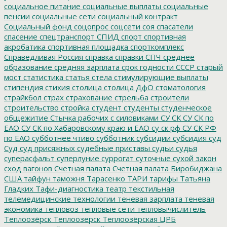
социальное питание
социальные выплаты
социальные
пенсии
социальные сети
социальный контракт
Социальный фонд
соцопрос
соцсети
соя
спасатели
спасение
спецтранспорт
СПИД
спорт
спортивная
акробатика
спортивная площадка
спорткомплекс
Справедливая Россия
справка
справки
СПЧ
среднее
образование
средняя зарплата
срок годности
СССР
старый
мост
статистика
статья
стела
стимулирующие выплаты
стипендия
стихия
столица
столица ДфО
стоматология
страйкбол
страх
страхование
стрельба
строители
строительство
стройка
студент
студенты
студенческое
общежитие
Стычка рабочих с силовиками
СУ СК
СУ СК по
ЕАО
СУ СК по Хабаровскому краю и ЕАО
су ск рф
СУ СК РФ
по ЕАО
субботнее чтиво
субботник
субсидии
субсидия
суд
Суд
суд присяжных
судебные приставы
судьи
судья
суперасфальт
суперлуние
суррогат
суточные
сухой закон
сход вагонов
Счетная палата
Счетная палата Биробиджана
США
тайфун
таможня
Тарасенко
ТАРИ
тарифы
Татьяна
Гладких
Тафи-диагностика
театр
текстильная
телемедицинские технологии
теневая зарплата
теневая
экономика
тепловоз
тепловые сети
тепловычислитель
Теплоозёрск
Теплоозерск
Теплоозёрская ЦРБ