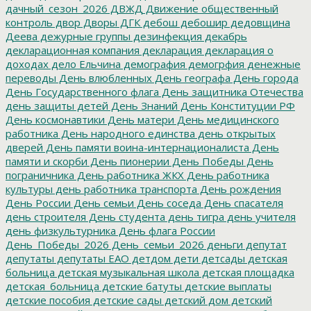
дачный_сезон_2026
ДВЖД
Движение общественный
контроль
двор
Дворы
ДГК
дебош
дебошир
дедовщина
Деева
дежурные группы
дезинфекция
декабрь
декларационная компания
декларация
декларация о
доходах
дело Ельчина
демография
демогрфия
денежные
переводы
День влюбленных
День географа
День города
День Государственного флага
День защитника Отечества
день защиты детей
День Знаний
День Конституции РФ
День космонавтики
День матери
День медицинского
работника
День народного единства
день открытых
дверей
День памяти воина-интернационалиста
День
памяти и скорби
День пионерии
День Победы
День
пограничника
День работника ЖКХ
День работника
культуры
день работника транспорта
День рождения
День России
День семьи
День соседа
День спасателя
день строителя
День студента
день тигра
день учителя
день физкультурника
День флага России
День_Победы_2026
День_семьи_2026
деньги
депутат
депутаты
депутаты ЕАО
детдом
дети
детсады
детская
больница
детская музыкальная школа
детская площадка
детская_больница
детские батуты
детские выплаты
детские пособия
детские сады
детский дом
детский