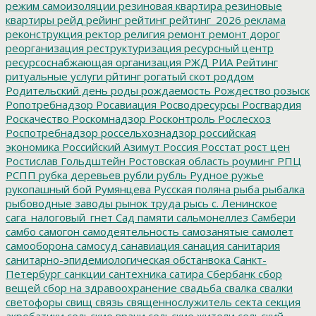
режим самоизоляции
резиновая квартира
резиновые
квартиры
рейд
рейинг
рейтинг
рейтинг_2026
реклама
реконструкция
ректор
религия
ремонт
ремонт дорог
реорганизация
реструктуризация
ресурсный центр
ресурсоснабжающая организация
РЖД
РИА Рейтинг
ритуальные услуги
рйтинг
рогатый скот
роддом
Родительский день
роды
рождаемость
Рождество
розыск
Ропотребнадзор
Росавиация
Росводресурсы
Росгвардия
Роскачество
Роскомнадзор
Росконтроль
Рослесхоз
Роспотребнадзор
россельхознадзор
российская
экономика
Российский Азимут
Россия
Росстат
рост цен
Ростислав Гольдштейн
Ростовская область
роуминг
РПЦ
РСПП
рубка деревьев
рубли
рубль
Рудное
ружье
рукопашный бой
Румянцева
Русская поляна
рыба
рыбалка
рыбоводные заводы
рынок труда
рысь
с. Ленинское
сага_налоговый_гнет
Сад памяти
сальмонеллез
Самбери
самбо
самогон
самодеятельность
самозанятые
самолет
самооборона
самосуд
санавиация
санация
санитария
санитарно-эпидемиологическая обстанвока
Санкт-
Петербург
санкции
сантехника
сатира
Сбербанк
сбор
вещей
сбор на здравоохранение
свадьба
свалка
свалки
светофоры
свищ
связь
священнослужитель
секта
секция
акробатики
сельские врачи
сельские жители
сельский