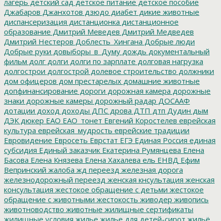
лагерь
детский сад
детское питание
детское пособие
Джабаров
Джанхотов
дзюдо
диабет
дикие животные
диспансеризация
дистанционка
дистанционное
образование
Дмитрий Меведев
Дмитрий Медведев
Дмитрий Нестеров
Доблесть_Хингана
Добрые люди
Добрые руки
довыборы_в_Думу
дождь
документальный
фильм
долг
долги
долги по зарплате
долговая нагрузка
долгострои
долгострой
долевое строительство
должники
дом офицеров
дом престарелых
домашние животные
допфинансирование
дороги
дорожная камера
дорожные
знаки
дорожные камеры
дорожный радар
ДОСААФ
дотации
доход
доходы
ДПС
дрова
ДТП
дтп
Дудин
дым
ДЭК
дюкер
ЕАО
ЕАО_тонет
Евгений Коростелев
еврейская
культура
еврейская_мудрость
еврейские традиции
Евровидение
Евросеть
Еврстат
ЕГЭ
Единая Россия
единая
субсидия
Единый заказчик
Екатерина Румянцева
Елена
Басова
Елена Князева
Елена Хахалева
ель
ЕНВД
Ефим
Вепринский
жалоба
жд переезд
железная дорога
железнодорожный переезд
женская кнсультация
женская
консультация
жестокое обращение с детьми
жестокое
обращение с животными
жестокость
живодер
живопись
животноводство
животные
жилищные сертификаты
жилищные условия
жилье
жилье для детей-сирот
жильё