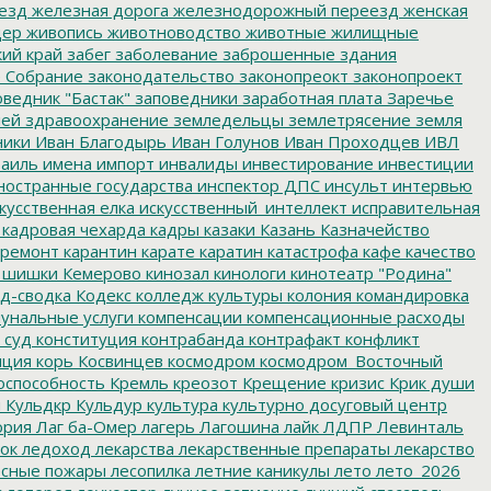
езд
железная дорога
железнодорожный переезд
женская
дер
живопись
животноводство
животные
жилищные
ий край
забег
заболевание
заброшенные здания
 Собрание
законодательство
законопреокт
законопроект
ведник "Бастак"
заповедники
заработная плата
Заречье
лей
здравоохранение
земледельцы
землетрясение
земля
ники
Иван Благодырь
Иван Голунов
Иван Проходцев
ИВЛ
аиль
имена
импорт
инвалиды
инвестирование
инвестиции
остранные государства
инспектор ДПС
инсульт
интервью
кусственная елка
искусственный_интеллект
исправительная
кадровая чехарда
кадры
казаки
Казань
Казначейство
ремонт
карантин
карате
каратин
катастрофа
кафе
качество
 шишки
Кемерово
кинозал
кинологи
кинотеатр "Родина"
д-сводка
Кодекс
колледж культуры
колония
командировка
унальные услуги
компенсации
компенсационные расходы
 суд
конституция
контрабанда
контрафакт
конфликт
пция
корь
Косвинцев
космодром
космодром_Восточный
оспособность
Кремль
креозот
Крещение
кризис
Крик души
я
Кульдкр
Кульдур
культура
культурно досуговый центр
ория
Лаг ба-Омер
лагерь
Лагошина
лайк
ЛДПР
Левинталь
ок
ледоход
лекарства
лекарственные препараты
лекарство
сные пожары
лесопилка
летние каникулы
лето
лето_2026