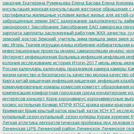
заказчик
Екатерина Румянцева
Елена Басова
Елена Князева
кнсультация
женская консультация
жестокое обращение с 
сертификаты
жилищные условия
жилье
жилье для детей-с
заброшенные земли
ЗАГС
задержание
задолженность
зай
законороект
Заксобрание
Заксобрание ЕАО
заморозка пенс
зарплата
зарплаты
заслуженный работник ЖКХ
зачистка_су
земский доктор
Земский_учитель
зима пришла
змеи
змея
зо
ивс
Игорь Ткачев
игрушки
идиш
избиение
избирательная к
инвестиционные проекты
индекс самоизоляции
индекс чел
Интернет
инфекционная больница
инфекция
инфляция
инф
колония
исследование
история
Итоги-2017
июль
июнь
июн
России
календарь
календарь праздников
камера
камеры
Ка
жизни
качество и безопасность
качество молока
качество о
Кирга
китай
кишечная инфекция
кишечная_инфекция
кладб
командировочные
комары
комиссия
комитет образования
к
компенсация
комфортная городская среда
кондитерские из
интересов
концерт
Корж
коронавирус
коронавирусные вып
космос
котельная
Кочмар
КПРФ
КПСС
кража
кражи
красная 
Криминал
Крым
крытый каток
крытый_каток
КСН
КТ-исслед
купальный сезон
купальный_сезон
купюры
Кураж
курение
К
Легкая атлетика
легкоатлетическая пробежка
лед
ледовая п
Ленинская ЦРБ
Ленинский район
Ленинское
Ленинское сел