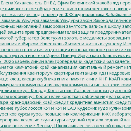
Елена Хахалева
ель
ЕНВД
Ефим Вепринский
жалоба
жд пере
детьми
жестокое обращение с животными
жестокость
живо
ирот
жильё для подтопленцев
ЖКХ
журналистика
Забайкальск
м
заказник Ульдура
заказник Ульдуры
закон
Законодательное
ионных накоплений
заморозки
занятость
запись в школу
запо
дей
защита прав предпринимателей
защита предпринимате
лотой губернатор
Золотухин
золотые медалисты
зоозащит
ампания
избирком
Известковый
измени жизнь к лучшему
Изр
овеческого развития
индексация
инновационное развитие
ин
раструктура
ипотека
Ирина Пинчук
Иркутская область
иск
ис
ь_2026
кабель линии электропередачи
кадетский бал
кадеты
мчатка
Камчатский край
канализация
капитальный ремонт
кап
бслуживания
Кванториум
квартиры
квитанция
КДН
кедровые
ище
клещ
клещи
клубника
книга памяти
книги
КНР
КоАП
кови
оммуналка
коммунальная авария
коммунальные платежи
комм
делия
конкурс
Конрад
Константин Лазарев
конституционный
латы
коронаврус
Коростелев
короткая рабочая неделя
корру
икра
Краснодарский край
кредит
кредитная амнистия
кредит
ование
Кубок лосося
КУГИ
КУГИ ЕАО
Кудесник
кудо
кулинари
уренков
курсы
курсы повышения квалификации
КФХ
лаборат
ереправа
ледовые скульптуры
ледовый городок
ледовый кат
ьское поселение
Леонид Школьник
лес
леса
лесной пожар
ле