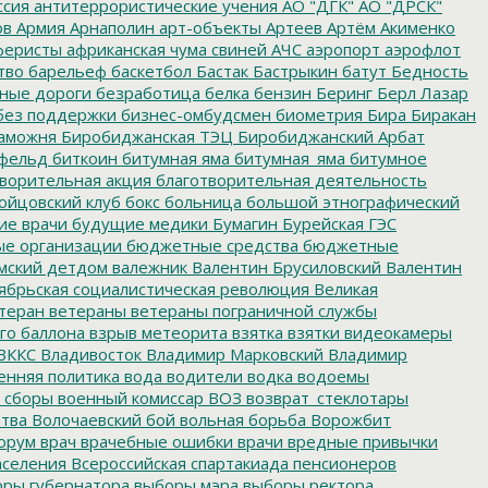
ссия
антитеррористические учения
АО "ДГК"
АО "ДРСК"
ов
Армия
Арнаполин
арт-объекты
Артеев
Артём Акименко
еристы
африканская чума свиней
АЧС
аэропорт
аэрофлот
тво
барельеф
баскетбол
Бастак
Бастрыкин
батут
Бедность
нные дороги
безработица
белка
бензин
Беринг
Берл Лазар
без поддержки
бизнес-омбудсмен
биометрия
Бира
Биракан
аможня
Биробиджанская ТЭЦ
Биробиджанский Арбат
фельд
биткоин
битумная яма
битумная_яма
битумное
ворительная акция
благотворительная деятельность
ойцовский клуб
бокс
больница
большой этнографический
е врачи
будущие медики
Бумагин
Бурейская ГЭС
е организации
бюджетные средства
бюджетные
мский детдом
валежник
Валентин Брусиловский
Валентин
ябрьская социалистическая революция
Великая
теран
ветераны
ветераны пограничной службы
го баллона
взрыв метеорита
взятка
взятки
видеокамеры
ВККС
Владивосток
Владимир Марковский
Владимир
енняя политика
вода
водители
водка
водоемы
 сборы
военный комиссар
ВОЗ
возврат_стеклотары
итва
Волочаевский бой
вольная борьба
Ворожбит
орум
врач
врачебные ошибки
врачи
вредные привычки
аселения
Всероссийская спартакиада пенсионеров
ры губернатора
выборы мэра
выборы ректора