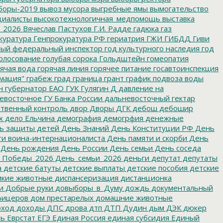
боры-2019
вывоз мусора
выгребные ямы
вымогательство
циалисты
высокотехнологичная_медпомощь
выставка
_2026
Вячеслав Пастухов
Г.И. Радде
гадюка
газ
куратура
Генпрокуратура РФ
гериатрия
ГЖИ
ГИБДД
Гиви
ный федеральный инспектор
год культурного наследия
год
олосование
голубая сорока
Гольдштейн
гомеопатия
ячая вода
горячая линия
горячее питание
госавтоинспекция
мация"
грабеж
град
граница
грант
график подвоза воды
н
губернатор ЕАО
ГУК
Гулягин
Д
давление на
восточное ГУ Банка России
дальневосточный гектар
твенный контроль
двор
Дворы
ДГК
дебош
дебошир
х
дело Ельчина
демография
демогрфия
денежные
ь защиты детей
День Знаний
День Конституции РФ
День
и воина-интернационалиста
День памяти и скорби
День
День рождения
День России
День семьи
День соседа
_Победы_2026
День_семьи_2026
деньги
депутат
депутаты
а
детские батуты
детские выплаты
детские пособия
детские
кие животные
диспансеризация
дистанционка
и
Добрые руки
довыборы_в_Думу
дождь
документальный
фицеров
дом престарелых
домашние животные
ход
доходы
ДПС
дрова
дтп
ДТП
Дудин
дым
ДЭК
дюкер
ть
Еврстат
ЕГЭ
Единая Россия
единая субсидия
Единый