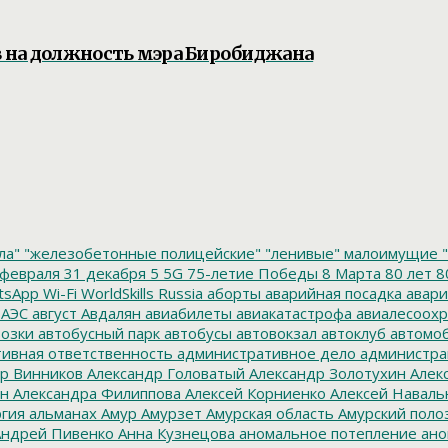
 на должность мэра Биробиджана
ла"
"железобетонные полицейские"
"ленивые" малоимущие
"
февраля
31 декабря
5
5G
75-летие Победы
8 Марта
80 лет
8
tsApp
Wi-Fi
WorldSkills Russia
аборты
аварийная посадка
авари
 АЭС
август
Авдалян
авиабилеты
авиакатастрофа
авиалесоохр
озки
автобусный парк
автобусы
автовокзал
автоклуб
автомо
ивная ответственность
административное дело
администра
р Винников
Александр Головатый
Александр Золотухин
Алек
ин
Александра Филиппова
Алексей Корниенко
Алексей Наваль
гия
альманах
Амур
Амурзет
Амурская область
Амурский поло
ндрей Пивенко
Анна Кузнецова
аномальное потепление
ано