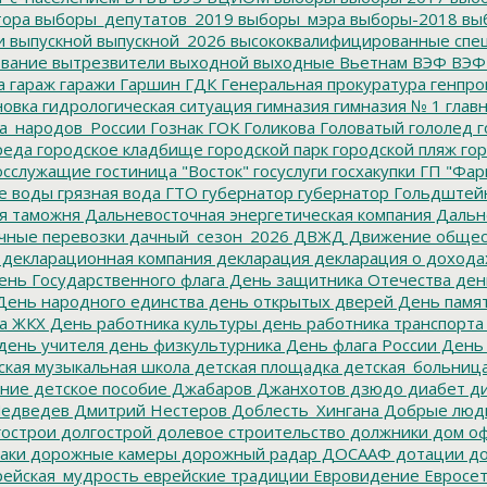
тора
выборы_депутатов_2019
выборы_мэра
выборы-2018
вы
и
выпускной
выпускной_2026
высококвалифицированные спе
вание
вытрезвители
выходной
выходные
Вьетнам
ВЭФ
ВЭФ
а
гараж
гаражи
Гаршин
ГДК
Генеральная прокуратура
генпро
новка
гидрологическая ситуация
гимназия
гимназия № 1
глав
а_народов_России
Гознак
ГОК
Голикова
Головатый
гололед
г
реда
городское кладбище
городской парк
городской пляж
гор
осслужащие
гостиница "Восток"
госуслуги
госхакупки
ГП "Фар
е воды
грязная вода
ГТО
губернатор
губернатор Гольдштей
я таможня
Дальневосточная энергетическая компания
Дальне
чные перевозки
дачный_сезон_2026
ДВЖД
Движение общес
декларационная компания
декларация
декларация о дохода
нь Государственного флага
День защитника Отечества
ден
ень народного единства
день открытых дверей
День памят
а ЖКХ
День работника культуры
день работника транспорта
день учителя
день физкультурника
День флага России
День
ская музыкальная школа
детская площадка
детская_больниц
ание
детское пособие
Джабаров
Джанхотов
дзюдо
диабет
ди
едведев
Дмитрий Нестеров
Доблесть_Хингана
Добрые люд
острои
долгострой
долевое строительство
должники
дом о
аки
дорожные камеры
дорожный радар
ДОСААФ
дотации
до
ейская_мудрость
еврейские традиции
Евровидение
Евросе