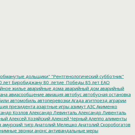
обманутые дольщики"
"Рентгенологический субботник"
0 лет Биробиджану
80_летие_Победы
85 лет ЕАО
йное жилье
аварийные дома
аварийный дом
аварийный
ана
авиасообщение
авиация
автобус
автобусная остановка
били
автомобиль
автоперевозки
Агада
агитпоезд
аграрии
ция президента
азартные игры
азимут
АЗС
Акименко
сандр Козлов
Александр Левинталь
Александр Ливенталь
ный
Алексей Хозяйский
Алексей Черный
Алеппо
алименты
з
амурский тигр
Анатолий Мелешко
Анатолий Скоробогатов
нимные звонки
анонс
антивандальные меры