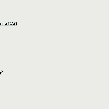
аты ЕАО
и?