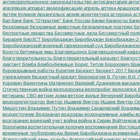
антикоррупционное законодательство
антисанитария
анти
апелляция
аппарат видеофиксации
апрель
аптека
Арашуков
Артём Куликов
Архангельск
архив
архитектура
астероид
ас
бал
банк
банк "Открытие"
Банк России
банки
банкноты
банк
бездомные
бездомные животные
безналичные платежи
Бе
бесплатные лекарства
Бессмертные дела
Бессмертный пол
Бирария
БирЗСТ
Биробидажан
Биробиджан
Биробиджан-2
Биробиджанский военный гарнизонный суд
Биробиджанский
болото
битумные ямы
Благовещенск
Благовещенский кафе
благотворительность
благотворительный концерт
благоус
диктант
бомба
бомбоубежище
Борис Титов
Борохович
бра
буровзрывные работы
Бурятия
Бюджет
бюджет 2017
бюдж
учреждения
бюджетный кредит
бюрократия
В. Путин
В.И. 
Коровин
Валентина Матвиенко
Валерий Дранников
вандал
Отечественная война
велодорожка
велопробег
велосипед
В
ветераны_СВО
ветхие дома
ветхое жилье
Вечерний Бироб
видеорегистратор
Виктор Ишавев
Виктор Ишаев
Виктор О
Мишустин
Владимир Путин
Владимир Сахаровский
Владими
водоисточник
Водоканал
водолазы
водоналивные дамбы
во
возгорание
воинский учет
война
война в Сирии
Войтенков
в
Воропаева
воспитательная колония
воспоминания
Востокц
временные трубопроводы
Время Биробиджана
всемирный 
Всероссийский день ходьбы
Всероссийский конкурс
встреч