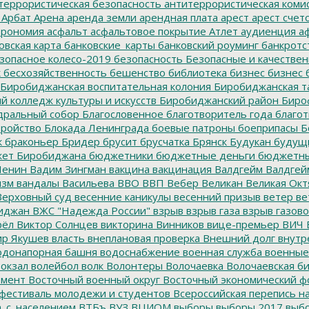
террористическая безопасность
антитеррористическая коми
Арбат
Арена
аренда земли
арендная плата
арест
арест счет
трономия
асфальт
асфальтовое покрытие
Атлет
аудиенция
аф
овская карта
банковские_карты
банковский роуминг
банкротс
зопасное колесо-2019
безопасность
Безопасные и качестве
к
бесхозяйственность
бешенство
библиотека
бизнес
бизнес 
Биробиджанская воспитательная колония
Биробиджанская т
 колледж культуры и искусств
Биробиджанский район
Биро
дральный собор
Благословенное
благотворитель года
благот
тройство
Блокада Ленинграда
боевые патроны
боеприпасы
Б
к
браконьер
Бридер
брусит
брусчатка
Брянск
Будукан
будущи
ет Биробиджана
бюджетники
бюджетные деньги
бюджетны
Ленин
Вадим Зингман
вакцина
вакцинация
Валдгейм
Валдгей
изм
вандалы
Васильева
ВВО
ВВП
Вебер
Великан
Великая Окт
ерховный суд
весенние каникулы
весенний призыв
ветер
ве
иджан
ВЖС "Надежда России"
взрыв
взрыв газа
взрыв газово
рёл
Виктор Солнцев
викторина
Винников
вице-премьер
ВИЧ
р Якушев
власть
внеплановая проверка
Внешний долг
внутр
донапорная башня
водоснабжение
военная служба
военные
окзал
волейбол
волк
Волонтеры
Волочаевка
Волочаевская б
емент
Восточный военный округ
Восточный экономический ф
фестиваль молодежи и студентов
Всероссийская перепись н
а_с_населением
ВТБъ
ВУЗ
ВЦИОМ
выборы
выборы 2017
выбо