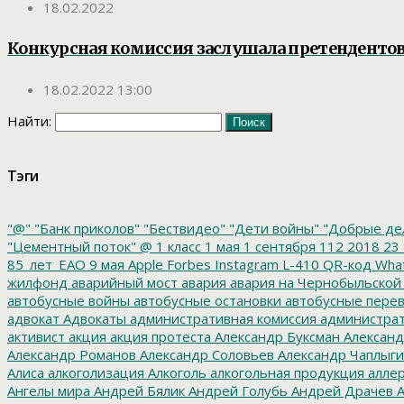
18.02.2022
Конкурсная комиссия заслушала претендентов
18.02.2022 13:00
Найти:
Тэги
"@"
"Банк приколов"
"Бествидео"
"Дети войны"
"Добрые де
"Цементный поток"
@
1 класс
1 мая
1 сентября
112
2018
23 
85_лет_ЕАО
9 мая
Apple
Forbes
Instagram
L-410
QR-код
Wha
жилфонд
аварийный мост
авария
авария на Чернобыльской
автобусные войны
автобусные остановки
автобусные перев
адвокат
Адвокаты
административная комиссия
администрат
активист
акция
акция протеста
Александр Буксман
Александ
Александр Романов
Александр Соловьев
Александр Чаплыг
Алиса
алкоголизация
Алкоголь
алкогольная продукция
аллер
Ангелы мира
Андрей Бялик
Андрей Голубь
Андрей Драчев
А