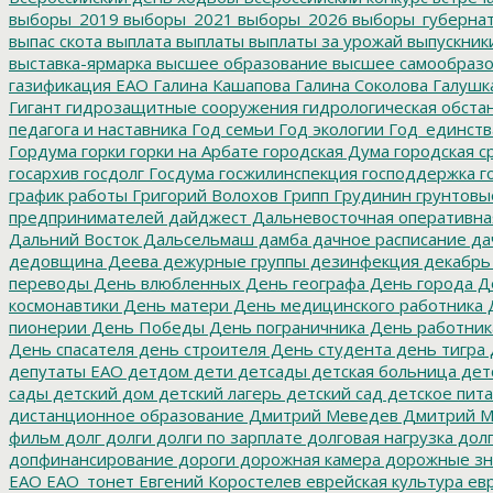
выборы_2019
выборы_2021
выборы_2026
выборы_губерна
выпас скота
выплата
выплаты
выплаты за урожай
выпускник
выставка-ярмарка
высшее образование
высшее самообразо
газификация ЕАО
Галина Кашапова
Галина Соколова
Галушк
Гигант
гидрозащитные сооружения
гидрологическая обста
педагога и наставника
Год семьи
Год экологии
Год_единств
Гордума
горки
горки на Арбате
городская Дума
городская с
госархив
госдолг
Госдума
госжилинспекция
господдержка
г
график работы
Григорий Волохов
Грипп
Грудинин
грунтовы
предпринимателей
дайджест
Дальневосточная оперативна
Дальний Восток
Дальсельмаш
дамба
дачное расписание
да
дедовщина
Деева
дежурные группы
дезинфекция
декабрь
переводы
День влюбленных
День географа
День города
Де
космонавтики
День матери
День медицинского работника
Д
пионерии
День Победы
День пограничника
День работник
День спасателя
день строителя
День студента
день тигра
депутаты ЕАО
детдом
дети
детсады
детская больница
дет
сады
детский дом
детский лагерь
детский сад
детское пит
дистанционное образование
Дмитрий Меведев
Дмитрий М
фильм
долг
долги
долги по зарплате
долговая нагрузка
долг
допфинансирование
дороги
дорожная камера
дорожные зн
ЕАО
ЕАО_тонет
Евгений Коростелев
еврейская культура
евр