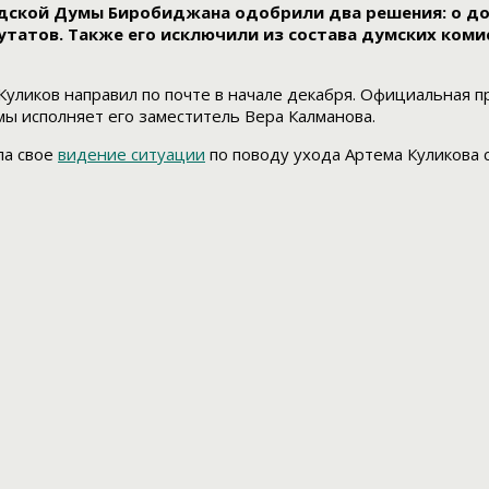
родской Думы Биробиджана одобрили два решения: о 
путатов. Также его исключили из состава думских ком
уликов направил по почте в начале декабря. Официальная п
мы исполняет его заместитель Вера Калманова.
ла свое
видение ситуации
по поводу ухода Артема Куликова 