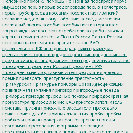
Половинко
помойки
помощь
Понтонная переправа
порча
имущества
порыв
порыв водопровода
порыв теплотрассы
порыв трубопровода
посевная
поселок Партизанский
послание Федеральному Собранию
последние звонки
последний звонок
пособие
пособия
постинтернатное
сопровождение
посылка
потребители
потребительская
корзина
похищение
почта
Почта России
Почта_России
пошлины
правительство
правительство ЕАО
правительство РФ
праздник
праздники
праймериз
превышение скорости
предостережение
предпенсионер
предпенсионеры
предприниматели
предпринимательство
Президент
президент России
Президент РФ
Президентские спортивные игры
презумпция доверия
премия
препараты
преступление
преступность
Приамурский
Приамурье
приборы фотовидеофиксации
прививочная кампания
приговор
пригородные поезда
Приморье
природа
природные пожары
природоохранная
прокуратура
присоединение ЕАО
пристав-исполнитель
приставы
присяга
присяжные заседатели
Приходько
приют
приют для бездомных животных
пробка
пробки
проблемы
провал
проверка
прогноз
прогноз погоды
программа переселения
программа реновации
продолжительность жизни
продуктовые карточки
проезд