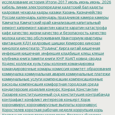
исследование
история
Итоги-2017
июль
июнь
июнь_2026
кабель линии электропередачи
кадетский бал
кадеты
кадровая чехарда
кадры
казаки
Казань
Казначейство
России
календарь
календарь праздников
камера
камеры
Камчатка
Камчатский край
канализация
капитальный
ремонт
капремонт
карантин
карате
каратин
катастрофа
кафе
качество жизни
качество и безопасность
качество
молока
качество обслуживания
Кванториум
квартиры
квитанция
КДН
кедровые шишки
Кемерово
кинозал
кинологи
кинотеатр "Родина"
Кирга
китай
кишечная
инфекция
кишечная_инфекция
кладбище
клещ
клещи
клубника
книга памяти
книги
КНР
КоАП
ковид-сводка
Кодекс
колледж культуры
колония
командировка
командировочные
комары
комиссия
комитет образования
коммуналка
коммунальная авария
коммунальные платежи
коммунальные услуги
компенсации
компенсационные
расходы
компенсация
комфортная городская среда
кондитерские изделия
конкурс
Конрад
Константин
Лазарев
конституционный суд
конституция
контрабанда
контрафакт
конфликт интересов
концерт
Корж
коронавирус
коронавирусные выплаты
коронаврус
Коростелев
короткая рабочая неделя
коррупция
корь
Косвинцев
космодром
космодром_Восточный
космос