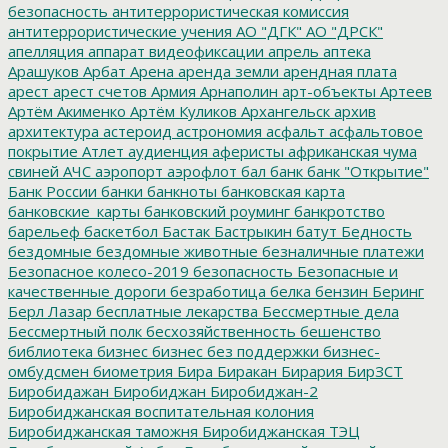
безопасность
антитеррористическая комиссия
антитеррористические учения
АО "ДГК"
АО "ДРСК"
апелляция
аппарат видеофиксации
апрель
аптека
Арашуков
Арбат
Арена
аренда земли
арендная плата
арест
арест счетов
Армия
Арнаполин
арт-объекты
Артеев
Артём Акименко
Артём Куликов
Архангельск
архив
архитектура
астероид
астрономия
асфальт
асфальтовое
покрытие
Атлет
аудиенция
аферисты
африканская чума
свиней
АЧС
аэропорт
аэрофлот
бал
банк
банк "Открытие"
Банк России
банки
банкноты
банковская карта
банковские_карты
банковский роуминг
банкротство
барельеф
баскетбол
Бастак
Бастрыкин
батут
Бедность
бездомные
бездомные животные
безналичные платежи
Безопасное колесо-2019
безопасность
Безопасные и
качественные дороги
безработица
белка
бензин
Беринг
Берл Лазар
бесплатные лекарства
Бессмертные дела
Бессмертный полк
бесхозяйственность
бешенство
библиотека
бизнес
бизнес без поддержки
бизнес-
омбудсмен
биометрия
Бира
Биракан
Бирария
БирЗСТ
Биробидажан
Биробиджан
Биробиджан-2
Биробиджанская воспитательная колония
Биробиджанская таможня
Биробиджанская ТЭЦ