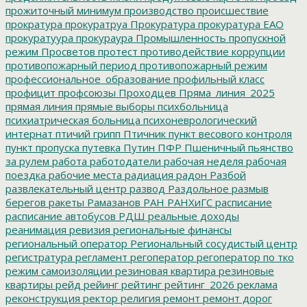
прожиточный минимум
производство
происшествие
прократура
прокуратруа
Прокуратура
прокуратура ЕАО
прокуратуура
прокураура
Промышленность
пропускной
режим
Просветов
протест
противодействие коррупции
противопожарный период
противопожарный режим
профессиональное_образование
профильный класс
профицит
профсоюзы
Проходцев
Пряма_линия_2025
прямая линия
прямые выборы
психбольница
психиатрическая больница
психоневрологический
интернат
птичий грипп
Птичник
пункт весового контроля
пункт пропуска
путевка
Путин
ПФР
Пшеничный
пьянство
за рулем
работа
работодатели
рабочая неделя
рабочая
поездка
рабочие места
радиация
радон
Разбой
развлекательный центр
развод
Раздольное
размыв
берегов
ракеты
Рамазанов
РАН
РАНХиГС
расписание
расписание автобусов
РДШ
реальные доходы
реанимация
ревизия
региональные финансы
региональный оператор
Региональный сосудистый центр
регистратура
регламент
регоператор
регоператор по тко
режим самоизоляции
резиновая квартира
резиновые
квартиры
рейд
рейинг
рейтинг
рейтинг_2026
реклама
реконструкция
ректор
религия
ремонт
ремонт дорог