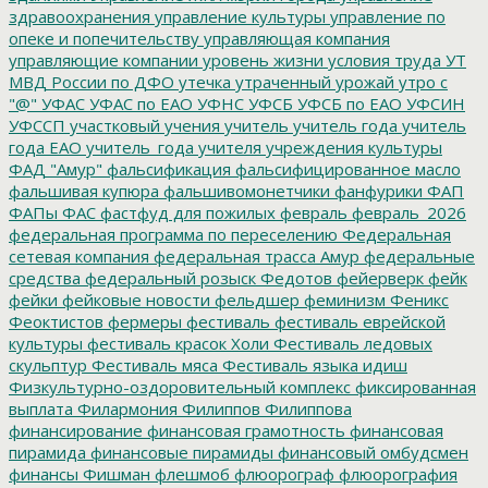
здравоохранения
управление культуры
управление по
опеке и попечительству
управляющая компания
управляющие компании
уровень жизни
условия труда
УТ
МВД России по ДФО
утечка
утраченный урожай
утро с
"@"
УФАС
УФАС по ЕАО
УФНС
УФСБ
УФСБ по ЕАО
УФСИН
УФССП
участковый
учения
учитель
учитель года
учитель
года ЕАО
учитель_года
учителя
учреждения культуры
ФАД "Амур"
фальсификация
фальсифицированное масло
фальшивая купюра
фальшивомонетчики
фанфурики
ФАП
ФАПы
ФАС
фастфуд для пожилых
февраль
февраль_2026
федеральная программа по переселению
Федеральная
сетевая компания
федеральная трасса Амур
федеральные
средства
федеральный розыск
Федотов
фейерверк
фейк
фейки
фейковые новости
фельдшер
феминизм
Феникс
Феоктистов
фермеры
фестиваль
фестиваль еврейской
культуры
фестиваль красок Холи
Фестиваль ледовых
скульптур
Фестиваль мяса
Фестиваль языка идиш
Физкультурно-оздоровительный комплекс
фиксированная
выплата
Филармония
Филиппов
Филиппова
финансирование
финансовая грамотность
финансовая
пирамида
финансовые пирамиды
финансовый омбудсмен
финансы
Фишман
флешмоб
флюорограф
флюорография