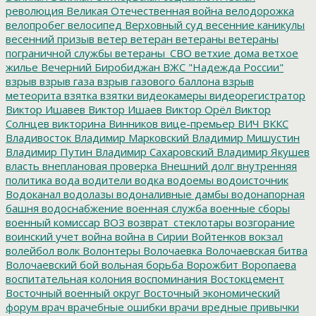
революция
Великая Отечественная война
велодорожка
велопробег
велосипед
Верховный суд
весенние каникулы
весенний призыв
ветер
ветеран
ветераны
ветераны
пограничной службы
ветераны_СВО
ветхие дома
ветхое
жилье
Вечерний Биробиджан
ВЖС "Надежда России"
взрыв
взрыв газа
взрыв газового баллона
взрыв
метеорита
взятка
взятки
видеокамеры
видеорегистратор
Виктор Ишавев
Виктор Ишаев
Виктор Орёл
Виктор
Солнцев
викторина
Винников
вице-премьер
ВИЧ
ВККС
Владивосток
Владимир Марковский
Владимир Мишустин
Владимир Путин
Владимир Сахаровский
Владимир Якушев
власть
внеплановая проверка
Внешний долг
внутренняя
политика
вода
водители
водка
водоемы
водоисточник
Водоканал
водолазы
водоналивные дамбы
водонапорная
башня
водоснабжение
военная служба
военные сборы
военный комиссар
ВОЗ
возврат_стеклотары
возгорание
воинский учет
война
война в Сирии
Войтенков
вокзал
волейбол
волк
Волонтеры
Волочаевка
Волочаевская битва
Волочаевский бой
вольная борьба
Ворожбит
Воропаева
воспитательная колония
воспоминания
Востокцемент
Восточный военный округ
Восточный экономический
форум
врач
врачебные ошибки
врачи
вредные привычки