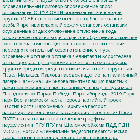
оправдательный приговор
опровержение
опрос
оптимизация
ОПФР
ОРВИ
организация пчеловодов
оружие
ОСВВ
освещение
осень
оскорбление власти
особый противопожарный режим
остановка
остановки
осужденные
отдых
отключение
отключение воды
отключение горячей воды
открытое обращение
открытые
окна
отмена компенсационных выплат
отопительный
период
отопительный сезон
отопление
отпуск
отравление
отставка
отставка Левинталя и Коростелёва
отцы города
отцы-одиночки
отчетность
охота
охрана
труда
очереди
очередь на жилье
очистные сооружения
Павел Малышев
Павлова
паводок
падение
пал
палаточный
лагерь
Палькина
Памфилова
памятная акция
памятник
памятник-мемориал
память
панихида
парад выпускников
Парад колясок
Парад Победы
Парасибириада-2019
Парк
парк Весна
парковка
парта_героев
партийный проект
Партия Роста
Пархоменко
Парыгина
паспорт
пассажирские перевозки
пассажирские перевозки\
Пасха
ПАТП
патриотизм
патриотическое граффити
пауэрлифтинг
ПГУ
ПГУ им. Шолом-Алейхема
ПДД
ПДН
МОМВД России «Ленинский»
педагоги
педагогическая
тайна
пенсии
пенсионер
пенсионерка
пенсионеры