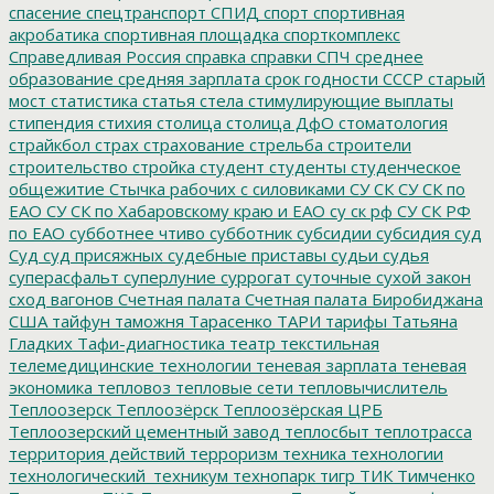
спасение
спецтранспорт
СПИД
спорт
спортивная
акробатика
спортивная площадка
спорткомплекс
Справедливая Россия
справка
справки
СПЧ
среднее
образование
средняя зарплата
срок годности
СССР
старый
мост
статистика
статья
стела
стимулирующие выплаты
стипендия
стихия
столица
столица ДфО
стоматология
страйкбол
страх
страхование
стрельба
строители
строительство
стройка
студент
студенты
студенческое
общежитие
Стычка рабочих с силовиками
СУ СК
СУ СК по
ЕАО
СУ СК по Хабаровскому краю и ЕАО
су ск рф
СУ СК РФ
по ЕАО
субботнее чтиво
субботник
субсидии
субсидия
суд
Суд
суд присяжных
судебные приставы
судьи
судья
суперасфальт
суперлуние
суррогат
суточные
сухой закон
сход вагонов
Счетная палата
Счетная палата Биробиджана
США
тайфун
таможня
Тарасенко
ТАРИ
тарифы
Татьяна
Гладких
Тафи-диагностика
театр
текстильная
телемедицинские технологии
теневая зарплата
теневая
экономика
тепловоз
тепловые сети
тепловычислитель
Теплоозерск
Теплоозёрск
Теплоозёрская ЦРБ
Теплоозерский цементный завод
теплосбыт
теплотрасса
территория действий
терроризм
техника
технологии
технологический_техникум
технопарк
тигр
ТИК
Тимченко