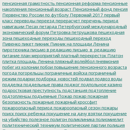
пенсионная грамотность
пенсионная реформа
пенсионные
накопления
пенсионный возраст
Пенсионный фонд
пенсия
Первенство России по футболу
Первомай 2017
первый
класс
переводы
переезд
перерасчет
перечень
период
навигации
Песах
петарда
Петербургский международный
экономический форум
Петровка
петрушкова
пешеходная
зона
пешеходные переходы
пешеходный переход
Пивенко
пикет
пикник
Пикник на площади Ленина
пиротехника
письмо в редакцию
письмо_в_редакцию
питание
план мероприятий
платный перекресток
Платон
плитка
площадь Ленина
пляжный волейбол
пневмония
побег из колонии
побои
повышение пенсионного возраста
погода
погорельцы
пограничные войска
пограничный
режим
подарки
подборка_новостей
подвал
подвоз воды
подделка
поддельные права
поджог
подпольное казино
подростковая преступность
подстанция
подтопление
подтопленцы
подъемные
Пожар
пожар
пожарная
безопасность
пожарные
пожарный кроссфит
пожароопасный период
пожароопасный сезон
пожары
поиск
поиск ребенка
покушение на дачу взятки
покушение
на убийство
полезное
полигон
поликлиника
полиомиелит
политехнический техникум
политические партии
полиция