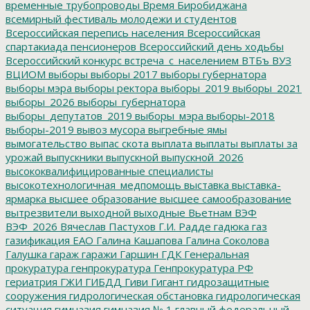
временные трубопроводы
Время Биробиджана
всемирный фестиваль молодежи и студентов
Всероссийская перепись населения
Всероссийская
спартакиада пенсионеров
Всероссийский день ходьбы
Всероссийский конкурс
встреча_с_населением
ВТБъ
ВУЗ
ВЦИОМ
выборы
выборы 2017
выборы губернатора
выборы мэра
выборы ректора
выборы_2019
выборы_2021
выборы_2026
выборы_губернатора
выборы_депутатов_2019
выборы_мэра
выборы-2018
выборы-2019
вывоз мусора
выгребные ямы
вымогательство
выпас скота
выплата
выплаты
выплаты за
урожай
выпускники
выпускной
выпускной_2026
высококвалифицированные специалисты
высокотехнологичная_медпомощь
выставка
выставка-
ярмарка
высшее образование
высшее самообразование
вытрезвители
выходной
выходные
Вьетнам
ВЭФ
ВЭФ_2026
Вячеслав Пастухов
Г.И. Радде
гадюка
газ
газификация ЕАО
Галина Кашапова
Галина Соколова
Галушка
гараж
гаражи
Гаршин
ГДК
Генеральная
прокуратура
генпрокуратура
Генпрокуратура РФ
гериатрия
ГЖИ
ГИБДД
Гиви
Гигант
гидрозащитные
сооружения
гидрологическая обстановка
гидрологическая
ситуация
гимназия
гимназия № 1
главный федеральный