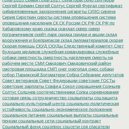
Сергей Ерёмин
Сергей Солтус
Сергей Фургал
сертификат
сибиреязвенные захоронения
сигареты
СИЗО
сирена
Сирия
Сироткин
сироты
система оповещения
система
оповещения населения
СК
СК России
СК РФ
СК РФ по
Хабаровскому краю
сказка
скандал
сквер
сквер
пограничников
скейт-парк
скидка
скидки и акции
склад
вооружения и боеприпасов
склад пиломатериалов
скорая
Скорая помощь
СКУД
СКУДы
Следственный комитет
Слет
будущих медиков
служебная командировка
служебные
собаки
смертность
смертность населения
смерть на
рабочем месте
СМИ
Смидович
Смидовичский район
смотровая площадка
СМП
снег
снегопад
снюс
собаки
собор Парижской Богоматери
Собра
Собрание депутатов
Совет ветеранов
Совет Федерации
советские ГОСТы
советские зарплаты
Совфед
Сокол
сокращения
Солнцев
Солтус
Солцнев
соотечественники
Сопка
соревнования
сотовая связь
сотрудничество
соцвыплаты
соцзащита
социально-культурный центр
социально-политическая
устойчивость
социально-экономическое положение
социальное питание
социальные выплаты
социальные
пенсии
социальные сети
социальный контракт
Социальный фонд
соцопрос
соцсети
соя
спасатели