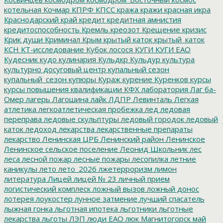
котельная
Кочмар
КПРФ
КПСС
кража
кражи
красная икра
Краснодарский край
кредит
кредитная амнистия
кредитоспособность
Кремль
креозот
Крещение
кризис
Крик души
Криминал
Крым
крытый каток
крытый_каток
КСН
КТ-исследование
Кубок лосося
КУГИ
КУГИ ЕАО
Кудесник
кудо
кулинария
Кульдкр
Кульдур
культура
культурно досуговый центр
купальный сезон
купальный_сезон
купюры
Кураж
курение
Куренков
курсы
курсы повышения квалификации
КФХ
лаборатория
Лаг ба-
Омер
лагерь
Лагошина
лайк
ЛДПР
Левинталь
Легкая
атлетика
легкоатлетическая пробежка
лед
ледовая
переправа
ледовые скульптуры
ледовый городок
ледовый
каток
ледоход
лекарства
лекарственные препараты
лекарство
Ленинская ЦРБ
Ленинский район
Ленинское
Ленинское сельское поселение
Леонид Школьник
лес
леса
лесной пожар
лесные пожары
лесопилка
летние
каникулы
лето
лето_2026
лжетерроризм
лимон
литература
Лицей
лицей № 23
личный прием
логистический комплеск
ложный вызов
ложный донос
лотерея
лоукостер
лунное затмение
лучший спасатель
лыжная гонка
льготная ипотека
льготники
льготные
лекарства
льготы
ЛЭП
люди ЕАО
люк
Магнитогорск
май