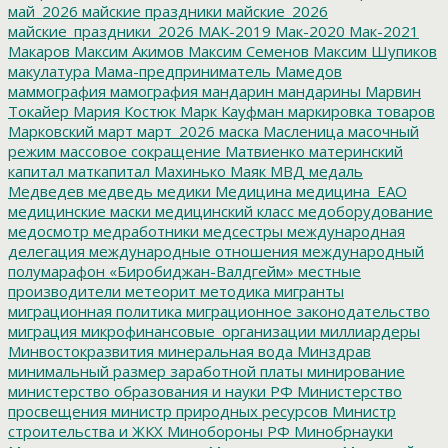
май_2026
майские праздники
майские_2026
майские_праздники_2026
МАК-2019
Мак-2020
Мак-2021
Макаров
Максим Акимов
Максим Семенов
Максим Шупиков
макулатура
Мама-предприниматель
Мамедов
маммография
мамография
мандарин
мандарины
Марвин
Токайер
Мария Костюк
Марк Кауфман
маркировка товаров
Марковский
март
март_2026
маска
Масленица
масочный
режим
массовое сокращение
Матвиенко
материнский
капитал
маткапитал
Махинько
Маяк
МВД
медаль
Медведев
медведь
медики
Медицина
медицина_ЕАО
медицинские маски
медицинский класс
медоборудование
медосмотр
медработники
медсестры
международная
делегация
международные отношения
международный
полумарафон «Биробиджан-Валдгейм»
местные
производители
метеорит
методика
мигранты
миграционная политика
миграционное законодательство
миграция
микрофинансовые_организации
миллиардеры
Минвостокразвития
минеральная вода
Минздрав
минимальный размер заработной платы
минирование
министерство образования и науки РФ
Министерство
просвещения
министр природных ресурсов
Министр
строительства и ЖКХ
Минобороны РФ
Минобрнауки