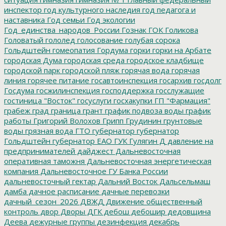
инспектор
год культурного наследия
год педагога и
наставника
Год семьи
Год экологии
Год_единства_народов_России
Гознак
ГОК
Голикова
Головатый
гололед
голосование
голубая сорока
Гольдштейн
гомеопатия
Гордума
горки
горки на Арбате
городская Дума
городская среда
городское кладбище
городской парк
городской пляж
горячая вода
горячая
линия
горячее питание
госавтоинспекция
госархив
госдолг
Госдума
госжилинспекция
господдержка
госслужащие
гостиница "Восток"
госуслуги
госхакупки
ГП "Фармация"
грабеж
град
граница
грант
график подвоза воды
график
работы
Григорий Волохов
Грипп
Грудинин
грунтовые
воды
грязная вода
ГТО
губернатор
губернатор
Гольдштейн
губернатор ЕАО
ГУК
Гулягин
Д
давление на
предпринимателей
дайджест
Дальневосточная
оперативная таможня
Дальневосточная энергетическая
компания
Дальневосточное ГУ Банка России
дальневосточный гектар
Дальний Восток
Дальсельмаш
дамба
дачное расписание
дачные перевозки
дачный_сезон_2026
ДВЖД
Движение общественный
контроль
двор
Дворы
ДГК
дебош
дебошир
дедовщина
Деева
дежурные группы
дезинфекция
декабрь