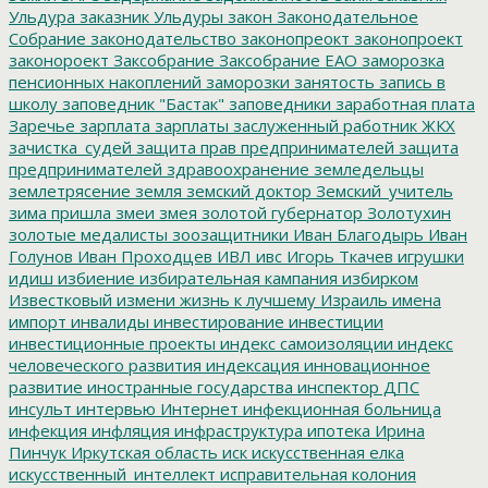
Ульдура
заказник Ульдуры
закон
Законодательное
Собрание
законодательство
законопреокт
законопроект
законороект
Заксобрание
Заксобрание ЕАО
заморозка
пенсионных накоплений
заморозки
занятость
запись в
школу
заповедник "Бастак"
заповедники
заработная плата
Заречье
зарплата
зарплаты
заслуженный работник ЖКХ
зачистка_судей
защита прав предпринимателей
защита
предпринимателей
здравоохранение
земледельцы
землетрясение
земля
земский доктор
Земский_учитель
зима пришла
змеи
змея
золотой губернатор
Золотухин
золотые медалисты
зоозащитники
Иван Благодырь
Иван
Голунов
Иван Проходцев
ИВЛ
ивс
Игорь Ткачев
игрушки
идиш
избиение
избирательная кампания
избирком
Известковый
измени жизнь к лучшему
Израиль
имена
импорт
инвалиды
инвестирование
инвестиции
инвестиционные проекты
индекс самоизоляции
индекс
человеческого развития
индексация
инновационное
развитие
иностранные государства
инспектор ДПС
инсульт
интервью
Интернет
инфекционная больница
инфекция
инфляция
инфраструктура
ипотека
Ирина
Пинчук
Иркутская область
иск
искусственная елка
искусственный_интеллект
исправительная колония