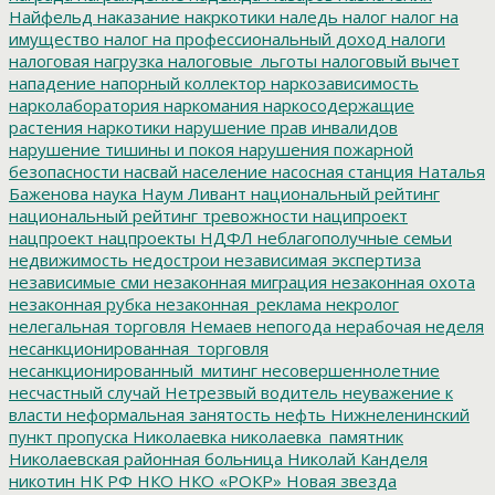
Найфельд
наказание
накркотики
наледь
налог
налог на
имущество
налог на профессиональный доход
налоги
налоговая нагрузка
налоговые_льготы
налоговый вычет
нападение
напорный коллектор
наркозависимость
нарколаборатория
наркомания
наркосодержащие
растения
наркотики
нарушение прав инвалидов
нарушение тишины и покоя
нарушения пожарной
безопасности
насвай
население
насосная станция
Наталья
Баженова
наука
Наум Ливант
национальный рейтинг
национальный рейтинг тревожности
наципроект
нацпроект
нацпроекты
НДФЛ
неблагополучные семьи
недвижимость
недострои
независимая экспертиза
независимые сми
незаконная миграция
незаконная охота
незаконная рубка
незаконная_реклама
некролог
нелегальная торговля
Немаев
непогода
нерабочая неделя
несанкционированная_торговля
несанкционированный_митинг
несовершеннолетние
несчастный случай
Нетрезвый водитель
неуважение к
власти
неформальная занятость
нефть
Нижнеленинский
пункт пропуска
Николаевка
николаевка_памятник
Николаевская районная больница
Николай Канделя
никотин
НК РФ
НКО
НКО «РОКР»
Новая звезда