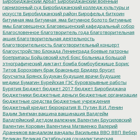
Биробиджанский Арбат
Биробиджанский военный
гарнизонный суд
Биробиджанский колледж культуры и
искусств
Биробиджанский район
Бирофельд
биткоин
битумная яма
битумная_яма
битумное болото
битумные
ямы
Благовещенск
Благовещенский кафедральный собор
Благословенное
благотворитель года
благотворительная
акция
благотворительная деятельность
благотворительность
благотворительный концерт
благоустройство
Блокада Ленинграда
боевые патроны
боеприпасы
Бойцовский клуб
бокс
больница
большой
этнографический диктант
бомба
бомбоубежище
Борис
Титов
Борохович
брак
браконьер
Бридер
брусит
брусчатка
Брянск
Будукан
будущие врачи
будущие
медики
Бумагин
Бурейская ГЭС
буровзрывные работы
Бурятия
Бюджет
бюджет 2017
бюджет Биробиджана
бюджетники
бюджетные деньги
бюджетные организации
бюджетные средства
бюджетные учреждения
бюджетный кредит
бюрократия
В. Путин
В.И. Ленин
Вадим Зингман
вакцина
вакцинация
Валдгейм
Валдгеймский детдом
валежник
Валентин Брусиловский
Валентин Коровин
Валентина Матвиенко
Валерий
Дранников
вандализм
вандалы
Васильева
ВВО
ВВП
Вебер
Великан
Великая Октябрьская социалистическая