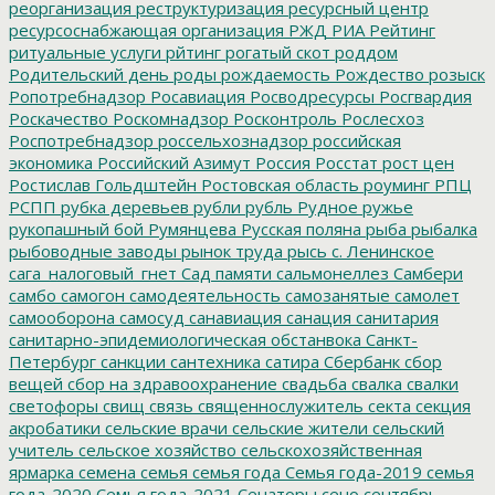
реорганизация
реструктуризация
ресурсный центр
ресурсоснабжающая организация
РЖД
РИА Рейтинг
ритуальные услуги
рйтинг
рогатый скот
роддом
Родительский день
роды
рождаемость
Рождество
розыск
Ропотребнадзор
Росавиация
Росводресурсы
Росгвардия
Роскачество
Роскомнадзор
Росконтроль
Рослесхоз
Роспотребнадзор
россельхознадзор
российская
экономика
Российский Азимут
Россия
Росстат
рост цен
Ростислав Гольдштейн
Ростовская область
роуминг
РПЦ
РСПП
рубка деревьев
рубли
рубль
Рудное
ружье
рукопашный бой
Румянцева
Русская поляна
рыба
рыбалка
рыбоводные заводы
рынок труда
рысь
с. Ленинское
сага_налоговый_гнет
Сад памяти
сальмонеллез
Самбери
самбо
самогон
самодеятельность
самозанятые
самолет
самооборона
самосуд
санавиация
санация
санитария
санитарно-эпидемиологическая обстанвока
Санкт-
Петербург
санкции
сантехника
сатира
Сбербанк
сбор
вещей
сбор на здравоохранение
свадьба
свалка
свалки
светофоры
свищ
связь
священнослужитель
секта
секция
акробатики
сельские врачи
сельские жители
сельский
учитель
сельское хозяйство
сельскохозяйственная
ярмарка
семена
семья
семья года
Семья года-2019
семья
года-2020
Семья года-2021
Сенаторы
сено
сентябрь