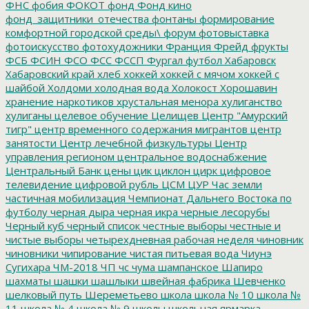
ФНС
фобия
ФОКОТ
фонд
Фонд кино
фонд_защитники_отечества
фонтаны
формирование
комфортной городской среды\
форум
фотовыставка
фотоискусство
фотохудожники
Франция
Фрейд
фрукты
ФСБ
ФСИН
ФСО
ФСС
ФССП
Фургал
футбол
Хабаровск
Хабаровский край
хлеб
хоккей
хоккей с мячом
хоккей с
шайбой
Холдоми
холодная вода
Холокост
Хорошавин
хранение наркотиков
хрустальная менора
хулиганство
хулиганы
целевое обучение
Целищев
Центр "Амурский
тигр"
центр временного содержания мигрантов
центр
занятости
Центр лечебной физкультуры
Центр
управления регионом
центральное водоснабжение
Центральный Банк
цены
цик
циклон
цирк
цифровое
телевидение
цифровой рубль
ЦСМ
ЦУР
Час земли
частичная мобилизация
Чемпионат Дальнего Востока по
футболу
черная дыра
черная икра
черные лесорубы
Черный куб
черный список
честные выборы
честные и
чистые выборы
четырехдневная рабочая неделя
чиновник
чиновники
чипирование
чистая питьевая вода
Чиунэ
Сугихара
ЧМ-2018
ЧП
чс
чума
шампанское
Шапиро
шахматы
шашки
шашлыки
швейная фабрика
Шевченко
шелковый путь
Шереметьево
школа
школа № 10
школа №
11
школа № 4
школа № 9
школы
школьная ярмарка