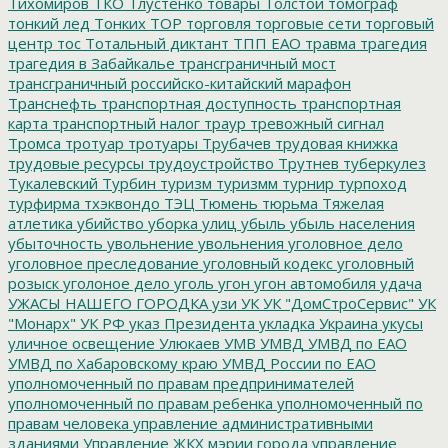
Тихомиров
ТКО
Тлустенко
товары
Толстой
томограф
тонкий лед
Тонких
ТОР
торговля
торговые сети
торговый
центр
тос
Тотальный диктант
ТПП ЕАО
травма
трагедия
трагедия в Забайкалье
трансграничный мост
трансграничный российско-китайский марафон
Транснефть
транспортная доступность
транспортная
карта
транспортный налог
траур
тревожный сигнал
Тромса
тротуар
тротуары
Трубачев
трудовая книжка
трудовые ресурсы
трудоустройство
Трутнев
туберкулез
Тукалевский
Турбин
туризм
туризмм
турнир
турпоход
турфирма
тхэквондо
ТЭЦ
Тюмень
тюрьма
Тяжелая
атлетика
убийство
уборка улиц
убыль
убыль населения
убыточность
увольнение
увольнения
уголовное дело
уголовное преследование
уголовный кодекс
уголовный
розыск
уголоное дело
уголь
угон
угон автомобиля
удача
УЖАСЫ НАШЕГО ГОРОДКА
узи
УК
УК "ДомСтроСервис"
УК
"Монарх"
УК РФ
указ Президента
укладка
Украина
укусы
уличное освещение
Улюкаев
УМВ
УМВД
УМВД по ЕАО
УМВД по Хабаровскому краю
УМВД России по ЕАО
уполномоченный по правам предпринимателей
уполномоченный по правам ребенка
уполномоченный по
правам человека
управление административными
зданиями
Управление ЖКХ мэрии города
управление