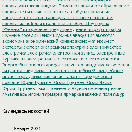
школьники
школьница из Томсино
школьное образование
школьное питание
школьные автобусы
школьные
завтраки
школьные каникулы
школьные перевозки
школьные поборы
школьный автобус
Шоу группа
"Феникс"
штормовое предупреждение
штраф
штрафы
шумные соседи
щенок
Щукинка
эвакуация
экология
экономика
экономический кризис
экономия
экофест
эксперты
экспорт
экстремизм
электрика
электричество
электричка
электрички
электронная запись
электронные
турникеты
электроплита
электросети
электроэнергия
Энергосбыт
энерготарифы
энкаунтер
эпидемиологическая
ситуация
эпидемия
это_интересно
юбилей
юмор
Юные
инспекторы движения
юные таланты
юридическая
помощь
Юрий Гулягин
Юрий Трутнев
Юрий Чайка
Юрий_Трутнев
явка с повинной
Якунин
ямочный ремонт
ямы
январь
Япония
ярмарка
ярмарка вакансий
ясли
ящур
Календарь новостей
Январь 2021