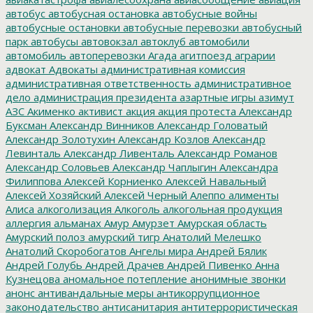
автобус
автобусная остановка
автобусные войны
автобусные остановки
автобусные перевозки
автобусный
парк
автобусы
автовокзал
автоклуб
автомобили
автомобиль
автоперевозки
Агада
агитпоезд
аграрии
адвокат
Адвокаты
административная комиссия
административная ответственность
административное
дело
администрация президента
азартные игры
азимут
АЗС
Акименко
активист
акция
акция протеста
Александр
Буксман
Александр Винников
Александр Головатый
Александр Золотухин
Александр Козлов
Александр
Левинталь
Александр Ливенталь
Александр Романов
Александр Соловьев
Александр Чаплыгин
Александра
Филиппова
Алексей Корниенко
Алексей Навальный
Алексей Хозяйский
Алексей Черный
Алеппо
алименты
Алиса
алкоголизация
Алкоголь
алкогольная продукция
аллергия
альманах
Амур
Амурзет
Амурская область
Амурский полоз
амурский тигр
Анатолий Мелешко
Анатолий Скоробогатов
Ангелы мира
Андрей Бялик
Андрей Голубь
Андрей Драчев
Андрей Пивенко
Анна
Кузнецова
аномальное потепление
анонимные звонки
анонс
антивандальные меры
антикоррупционное
законодательство
антисанитария
антитеррористическая