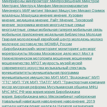
Минприроды
минпромторг
Минпросвещения
Минстрой
Минтранс
Минтруд
Минфин
Минэкономразвития
Минэнерго
МИР
митинг
Михаил Мишустин
Михаил Озимок
младенцы
Младушка
мнение
мнение_Кузовин
мнение_медицина
мнение_Райт
Мнение_Тиховский
мнение_экономика
мнения
многодетные семьи
многодетные_семьи
мобильная галерея
мобильная связь
мобильное приложение
модельная библиотека
Молодая
Гвардия
молодежный еврейский центр
молодежь
молоко
молочное скотоводство
МОМВД России
«Биробиджанский»
мониторинг
мониторинг цен
морг
морепродукты
Москва
Московское дело
мост
Мост в
Нижнеленинском
мотопомпа
мошенник
мошенники
мошенничество
МРОТ
мудрость
музей
музей
современного искусства
музыкальный спектакль
муниципалитеты
муниципальная программа
муниципальное имущество
МУП
МУП "Водоканал"
МУП
"ГТС"
МУП "ГУК
МУП "ПАТП"
МУП "Транспортная компания
мусор
мусорная реформа
Мусульманская община
МФЦ
МЧС
МЧС РФ
мэр
мэрия
мэрия Биробиджана
мэрия_Биробиджана
мясо
Мясокомбинат
набережная
Навальный
навигация
наводнение
наводнение_2019
награда
награждение
надежда
Назаров
назначения