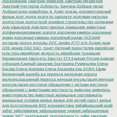
образование
Дмитрий Меведев
Дмитрий Медведев
Дмитрий Нестеров
Доблесть_Хингана
Добрые люди
Добрые руки
довыборы_в_Думу
дождь
документальный
фильм
долг
долги
долги по зарплате
долговая нагрузка
долгострои
долгострой
долевое строительство
должники
дом офицеров
дом престарелых
домашние животные
допфинансирование
дороги
дорожная камера
дорожные
знаки
дорожные камеры
дорожный радар
ДОСААФ
дотации
доход
доходы
ДПС
дрова
ДТП
дтп
Дудин
дым
ДЭК
дюкер
ЕАО
ЕАО_тонет
Евгений Коростелев
еврейская
культура
еврейская_мудрость
еврейские традиции
Евровидение
Евросеть
Еврстат
ЕГЭ
Единая Россия
единая
субсидия
Единый заказчик
Екатерина Румянцева
Елена
Басова
Елена Князева
Елена Хахалева
ель
ЕНВД
Ефим
Вепринский
жалоба
жд переезд
железная дорога
железнодорожный переезд
женская кнсультация
женская
консультация
жестокое обращение с детьми
жестокое
обращение с животными
жестокость
живодер
живопись
животноводство
животные
жилищные сертификаты
жилищные условия
жилье
жилье для детей-сирот
жильё
для подтопленцев
ЖКХ
журналистика
Забайкальский край
забег
заболевание
заброшенные здания
заброшенные
земли
ЗАГС
задержание
задолженность
займ
заказник