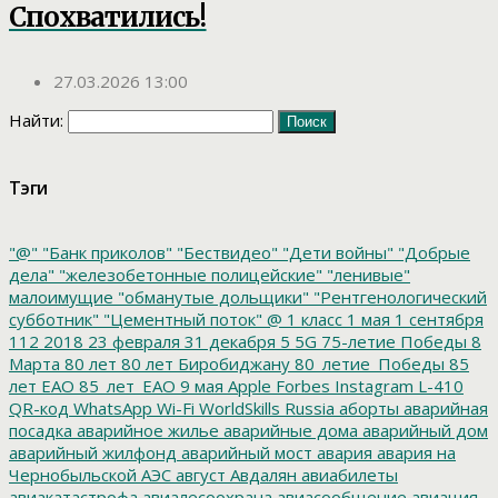
Спохватились!
27.03.2026 13:00
Найти:
Тэги
"@"
"Банк приколов"
"Бествидео"
"Дети войны"
"Добрые
дела"
"железобетонные полицейские"
"ленивые"
малоимущие
"обманутые дольщики"
"Рентгенологический
субботник"
"Цементный поток"
@
1 класс
1 мая
1 сентября
112
2018
23 февраля
31 декабря
5
5G
75-летие Победы
8
Марта
80 лет
80 лет Биробиджану
80_летие_Победы
85
лет ЕАО
85_лет_ЕАО
9 мая
Apple
Forbes
Instagram
L-410
QR-код
WhatsApp
Wi-Fi
WorldSkills Russia
аборты
аварийная
посадка
аварийное жилье
аварийные дома
аварийный дом
аварийный жилфонд
аварийный мост
авария
авария на
Чернобыльской АЭС
август
Авдалян
авиабилеты
авиакатастрофа
авиалесоохрана
авиасообщение
авиация