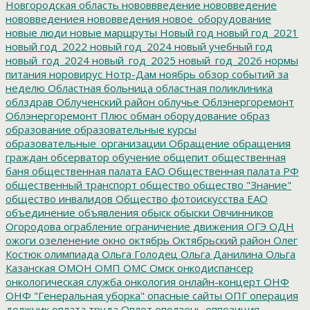
Новгородская область
нововвведение
нововведение
нововведениея
нововведения
новое_оборудование
новые люди
новые маршруты
Новый год
новый год_2021
новый год_2022
новый год_2024
новый учебный год
новый_год_2024
новый_год_2025
новый_год_2026
нормы
питания
норовирус
Нотр-Дам
ноябрь
обзор событий за
неделю
Областная больница
областная поликлиника
облздрав
Облученский район
облучье
Облэнергоремонт
Облэнергоремонт Плюс
обман
оборудование
образ
образование
образовательные курсы
образовательные_организации
Обращение
обращения
граждан
обсерватор
обучение
общепит
общественная
баня
общественная палата ЕАО
Общественная палата РФ
общественный транспорт
общество
общество "Знание"
общество инвалидов
Общество фотоискусства ЕАО
объединение
объявления
обыск
обыски
Овчинников
Огородова
ограбление
ограничение движения
ОГЭ
ОДН
ожоги
озеленение
окно
октябрь
Октябрьский район
Олег
Костюк
олимпиада
Ольга Голодец
Ольга Данилина
Ольга
Казанская
ОМОН
ОМП
ОМС
Омск
онкодиспансер
онкологическая служба
онкология
онлайн-концерт
ОНФ
ОНФ "Генеральная уборка"
опасные сайты
ОПГ
операция
должник
оплата труда
Оплот
оползень
оппозиция