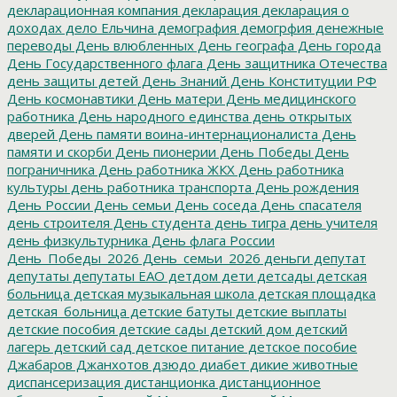
декларационная компания
декларация
декларация о
доходах
дело Ельчина
демография
демогрфия
денежные
переводы
День влюбленных
День географа
День города
День Государственного флага
День защитника Отечества
день защиты детей
День Знаний
День Конституции РФ
День космонавтики
День матери
День медицинского
работника
День народного единства
день открытых
дверей
День памяти воина-интернационалиста
День
памяти и скорби
День пионерии
День Победы
День
пограничника
День работника ЖКХ
День работника
культуры
день работника транспорта
День рождения
День России
День семьи
День соседа
День спасателя
день строителя
День студента
день тигра
день учителя
день физкультурника
День флага России
День_Победы_2026
День_семьи_2026
деньги
депутат
депутаты
депутаты ЕАО
детдом
дети
детсады
детская
больница
детская музыкальная школа
детская площадка
детская_больница
детские батуты
детские выплаты
детские пособия
детские сады
детский дом
детский
лагерь
детский сад
детское питание
детское пособие
Джабаров
Джанхотов
дзюдо
диабет
дикие животные
диспансеризация
дистанционка
дистанционное