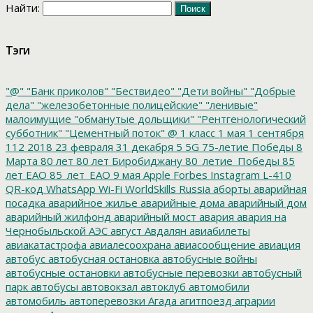
Найти:
Тэги
"@"
"Банк приколов"
"Бествидео"
"Дети войны"
"Добрые
дела"
"железобетонные полицейские"
"ленивые"
малоимущие
"обманутые дольщики"
"Рентгенологический
субботник"
"Цементный поток"
@
1 класс
1 мая
1 сентября
112
2018
23 февраля
31 декабря
5
5G
75-летие Победы
8
Марта
80 лет
80 лет Биробиджану
80_летие_Победы
85
лет ЕАО
85_лет_ЕАО
9 мая
Apple
Forbes
Instagram
L-410
QR-код
WhatsApp
Wi-Fi
WorldSkills Russia
аборты
аварийная
посадка
аварийное жилье
аварийные дома
аварийный дом
аварийный жилфонд
аварийный мост
авария
авария на
Чернобыльской АЭС
август
Авдалян
авиабилеты
авиакатастрофа
авиалесоохрана
авиасообщение
авиация
автобус
автобусная остановка
автобусные войны
автобусные остановки
автобусные перевозки
автобусный
парк
автобусы
автовокзал
автоклуб
автомобили
автомобиль
автоперевозки
Агада
агитпоезд
аграрии