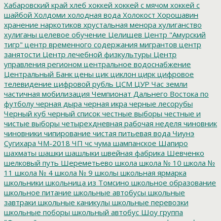
Хабаровский край
хлеб
хоккей
хоккей с мячом
хоккей с
шайбой
Холдоми
холодная вода
Холокост
Хорошавин
хранение наркотиков
хрустальная менора
хулиганство
хулиганы
целевое обучение
Целищев
Центр "Амурский
тигр"
центр временного содержания мигрантов
центр
занятости
Центр лечебной физкультуры
Центр
управления регионом
центральное водоснабжение
Центральный Банк
цены
цик
циклон
цирк
цифровое
телевидение
цифровой рубль
ЦСМ
ЦУР
Час земли
частичная мобилизация
Чемпионат Дальнего Востока по
футболу
черная дыра
черная икра
черные лесорубы
Черный куб
черный список
честные выборы
честные и
чистые выборы
четырехдневная рабочая неделя
чиновник
чиновники
чипирование
чистая питьевая вода
Чиунэ
Сугихара
ЧМ-2018
ЧП
чс
чума
шампанское
Шапиро
шахматы
шашки
шашлыки
швейная фабрика
Шевченко
шелковый путь
Шереметьево
школа
школа № 10
школа №
11
школа № 4
школа № 9
школы
школьная ярмарка
школьники
школьница из Томсино
школьное образование
школьное питание
школьные автобусы
школьные
завтраки
школьные каникулы
школьные перевозки
школьные поборы
школьный автобус
Шоу группа