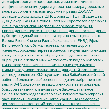
дом офицеров
дом престарелых
домашние животные
допфинансирование
дороги
дорожная камера
дорожные
знаки
дорожные камеры
дорожный радар
ДОСААФ
дотации
доход
доходы
ДПС
дрова
ДТП
дтп
Дудин
дым
ДЭК
дюкер
ЕАО
ЕАО_тонет
Евгений Коростелев
еврейская
культура
еврейская_мудрость
еврейские традиции
Евровидение
Евросеть
Еврстат
ЕГЭ
Единая Россия
единая
субсидия
Единый заказчик
Екатерина Румянцева
Елена
Басова
Елена Князева
Елена Хахалева
ель
ЕНВД
Ефим
Вепринский
жалоба
жд переезд
железная дорога
железнодорожный переезд
женская кнсультация
женская
консультация
жестокое обращение с детьми
жестокое
обращение с животными
жестокость
живодер
живопись
животноводство
животные
жилищные сертификаты
жилищные условия
жилье
жилье для детей-сирот
жильё
для подтопленцев
ЖКХ
журналистика
Забайкальский край
забег
заболевание
заброшенные здания
заброшенные
земли
ЗАГС
задержание
задолженность
займ
заказник
Ульдура
заказник Ульдуры
закон
Законодательное
Собрание
законодательство
законопреокт
законопроект
законороект
Заксобрание
Заксобрание ЕАО
заморозка
пенсионных накоплений
заморозки
занятость
запись в
школу
заповедник "Бастак"
заповедники
заработная плата