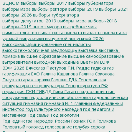
ВЦИОМ
выборы
выборы 2017
выборы губернатора
выборы мэра
выборы ректора
выборы_2019
выборы_2021
выборы_2026
выборы_губернатора
выборы_депутатов_2019
выборы_мэра
выборы-2018
выборы-2019
вывоз мусора
выгребные ямы
вымогательство
выпас скота
выплата
выплаты
выплаты за
урожай
выпускники
выпускной
выпускной_2026
высококвалифицированные специалисты
высокотехнологичная_медпомощь
выставка
выставка-
ярмарка
высшее образование
высшее самообразование
вытрезвители
выходной
выходные
Вьетнам
ВЭФ
ВЭФ_2026
Вячеслав Пастухов
Г.И. Радде
гадюка
газ
газификация ЕАО
Галина Кашапова
Галина Соколова
Галушка
гараж
гаражи
Гаршин
ГДК
Генеральная
прокуратура
генпрокуратура
Генпрокуратура РФ
гериатрия
ГЖИ
ГИБДД
Гиви
Гигант
гидрозащитные
сооружения
гидрологическая обстановка
гидрологическая
ситуация
гимназия
гимназия № 1
главный федеральный
инспектор
год культурного наследия
год педагога и
наставника
Год семьи
Год экологии
Год_единства_народов_России
Гознак
ГОК
Голикова
Головатый
гололед
голосование
голубая сорока