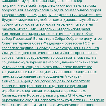
Хабаровскому краю
сказка
скандал
сквер
сквер
пограничников
скейт-парк
скидка
скидки и акции
склад
вооружения и боеприпасов
склад пиломатериалов
скорая
Скорая помощь
СКУД
СКУДы
Следственный комитет
Слет
будущих медиков
служебная командировка
служебные
собаки
смертность
смертность населения
смерть на
рабочем месте
СМИ
Смидович
Смидовичский район
смотровая площадка
СМП
снег
снегопад
снюс
собаки
собор Парижской Богоматери
Собра
Собрание депутатов
Совет ветеранов
Совет Федерации
советские ГОСТы
советские зарплаты
Совфед
Сокол
сокращения
Солнцев
Солтус
Солцнев
соотечественники
Сопка
соревнования
сотовая связь
сотрудничество
соцвыплаты
соцзащита
социально-культурный центр
социально-политическая
устойчивость
социально-экономическое положение
социальное питание
социальные выплаты
социальные
пенсии
социальные сети
социальный контракт
Социальный фонд
соцопрос
соцсети
соя
спасатели
спасение
спецтранспорт
СПИД
спорт
спортивная
акробатика
спортивная площадка
спорткомплекс
Справедливая Россия
справка
справки
СПЧ
среднее
образование
средняя зарплата
срок годности
СССР
старый
мост
статистика
статья
стела
стимулирующие выплаты