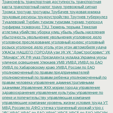
Транснефть
транспортная доступность
транспортная
карта
транспортный налог
траур
тревожный сигнал
Тромса
тротуар
тротуары
Трубачев
трудовая книжка
трудовые ресурсы
трудоустройство
Трутнев
туберкулез
Тукалевский
Турбин
туризм
туризмм
турнир
турпоход
турфирма
тхэквондо
ТЭЦ
Тюмень
тюрьма
Тяжелая
атлетика
убийство
уборка улиц
убыль
убыль населения
убыточность
увольнение
увольнения
уголовное дело
уголовное преследование
уголовный кодекс
уголовный
розыск
уголоное дело
уголь
угон
угон автомобиля
удача
УЖАСЫ НАШЕГО ГОРОДКА
узи
УК
УК "ДомСтроСервис"
УК
"Монарх"
УК РФ
указ Президента
укладка
Украина
укусы
уличное освещение
Улюкаев
УМВ
УМВД
УМВД по ЕАО
УМВД по Хабаровскому краю
УМВД России по ЕАО
уполномоченный по правам предпринимателей
уполномоченный по правам ребенка
уполномоченный по
правам человека
управление административными
зданиями
Управление ЖКХ мэрии города
управление
здравоохранения
управление культуры
управление по
опеке и попечительству
управляющая компания
управляющие компании
уровень жизни
условия труда
УТ
МВД России по ДФО
утечка
утраченный урожай
утро с
"@"
УФАС
УФАС по ЕАО
УФНС
УФСБ
УФСБ по ЕАО
УФСИН