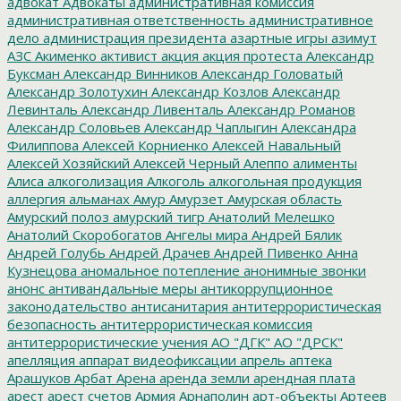
адвокат
Адвокаты
административная комиссия
административная ответственность
административное
дело
администрация президента
азартные игры
азимут
АЗС
Акименко
активист
акция
акция протеста
Александр
Буксман
Александр Винников
Александр Головатый
Александр Золотухин
Александр Козлов
Александр
Левинталь
Александр Ливенталь
Александр Романов
Александр Соловьев
Александр Чаплыгин
Александра
Филиппова
Алексей Корниенко
Алексей Навальный
Алексей Хозяйский
Алексей Черный
Алеппо
алименты
Алиса
алкоголизация
Алкоголь
алкогольная продукция
аллергия
альманах
Амур
Амурзет
Амурская область
Амурский полоз
амурский тигр
Анатолий Мелешко
Анатолий Скоробогатов
Ангелы мира
Андрей Бялик
Андрей Голубь
Андрей Драчев
Андрей Пивенко
Анна
Кузнецова
аномальное потепление
анонимные звонки
анонс
антивандальные меры
антикоррупционное
законодательство
антисанитария
антитеррористическая
безопасность
антитеррористическая комиссия
антитеррористические учения
АО "ДГК"
АО "ДРСК"
апелляция
аппарат видеофиксации
апрель
аптека
Арашуков
Арбат
Арена
аренда земли
арендная плата
арест
арест счетов
Армия
Арнаполин
арт-объекты
Артеев