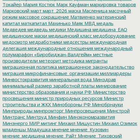
Токайер
Мария Костюк
Марк Кауфман
маркировка товаров
Марковский
март
март_2026
маска
Масленица
масочный
режим
массовое сокращение
Матвиенко
материнский
капитал
маткапитал
Махинько
Маяк
МВД
медаль
Медведев
медведь
медики
Медицина
медицина_ЕАО
медицинские маски
медицинский класс
медоборудование
медосмотр
медработники
медсестры
международная
делегация
международные отношения
международный
полумарафон «Биробиджан-Валдгейм»
местные
производители
метеорит
методика
мигранты
миграционная политика
миграционное законодательство
миграция
микрофинансовые_организации
миллиардеры
Минвостокразвития
минеральная вода
Минздрав
минимальный размер заработной платы
минирование
министерство образования и науки РФ
Министерство
просвещения
министр природных ресурсов
Министр
строительства и ЖКХ
Минобороны РФ
Минобрнауки
Минприроды
минпромторг
Минпросвещения
Минстрой
Минтранс
Минтруд
Минфин
Минэкономразвития
Минэнерго
МИР
митинг
Михаил Мишустин
Михаил Озимок
младенцы
Младушка
мнение
мнение_Кузовин
мнение_медицина
мнение_Райт
Мнение_Тиховский