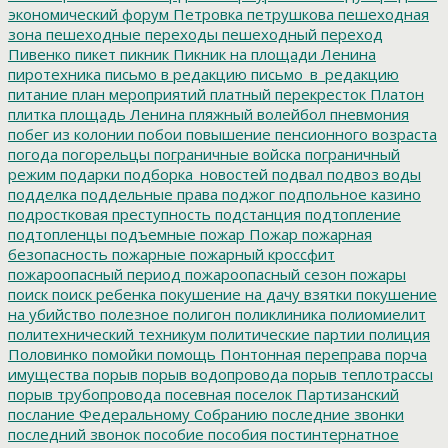
экономический форум
Петровка
петрушкова
пешеходная
зона
пешеходные переходы
пешеходный переход
Пивенко
пикет
пикник
Пикник на площади Ленина
пиротехника
письмо в редакцию
письмо_в_редакцию
питание
план мероприятий
платный перекресток
Платон
плитка
площадь Ленина
пляжный волейбол
пневмония
побег из колонии
побои
повышение пенсионного возраста
погода
погорельцы
пограничные войска
пограничный
режим
подарки
подборка_новостей
подвал
подвоз воды
подделка
поддельные права
поджог
подпольное казино
подростковая преступность
подстанция
подтопление
подтопленцы
подъемные
пожар
Пожар
пожарная
безопасность
пожарные
пожарный кроссфит
пожароопасный период
пожароопасный сезон
пожары
поиск
поиск ребенка
покушение на дачу взятки
покушение
на убийство
полезное
полигон
поликлиника
полиомиелит
политехнический техникум
политические партии
полиция
Половинко
помойки
помощь
Понтонная переправа
порча
имущества
порыв
порыв водопровода
порыв теплотрассы
порыв трубопровода
посевная
поселок Партизанский
послание Федеральному Собранию
последние звонки
последний звонок
пособие
пособия
постинтернатное