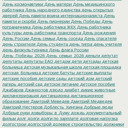
День космонавтики
День матери
День медицинского
работника
День народного единства
день открытых
дверей
День памяти воина-интернационалиста
День
памяти и скорби
День пионерии
День Победы
День
пограничника
День работника ЖКХ
День работника
культуры
день работника транспорта
День рождения
День России
День семьи
День соседа
День спасателя
день строителя
День студента
день тигра
день учителя
день физкультурника
День флага России
День_Победы_2026
День_семьи_2026
деньги
депутат
депутаты
депутаты ЕАО
детдом
дети
детсады
детская
больница
детская музыкальная школа
детская площадка
детская_больница
детские батуты
детские выплаты
детские пособия
детские сады
детский дом
детский
лагерь
детский сад
детское питание
детское пособие
Джабаров
Джанхотов
дзюдо
диабет
дикие животные
диспансеризация
дистанционка
дистанционное
образование
Дмитрий Меведев
Дмитрий Медведев
Дмитрий Нестеров
Доблесть_Хингана
Добрые люди
Добрые руки
довыборы_в_Думу
дождь
документальный
фильм
долг
долги
долги по зарплате
долговая нагрузка
долгострои
долгострой
долевое строительство
должники