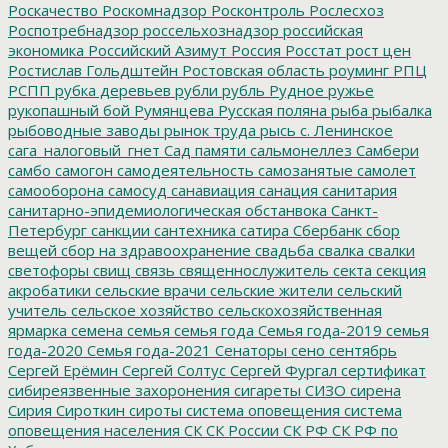
Роскачество
Роскомнадзор
Росконтроль
Рослесхоз
Роспотребнадзор
россельхознадзор
российская
экономика
Российский Азимут
Россия
Росстат
рост цен
Ростислав Гольдштейн
Ростовская область
роуминг
РПЦ
РСПП
рубка деревьев
рубли
рубль
Рудное
ружье
рукопашный бой
Румянцева
Русская поляна
рыба
рыбалка
рыбоводные заводы
рынок труда
рысь
с. Ленинское
сага_налоговый_гнет
Сад памяти
сальмонеллез
Самбери
самбо
самогон
самодеятельность
самозанятые
самолет
самооборона
самосуд
санавиация
санация
санитария
санитарно-эпидемиологическая обстанвока
Санкт-
Петербург
санкции
сантехника
сатира
Сбербанк
сбор
вещей
сбор на здравоохранение
свадьба
свалка
свалки
светофоры
свищ
связь
священнослужитель
секта
секция
акробатики
сельские врачи
сельские жители
сельский
учитель
сельское хозяйство
сельскохозяйственная
ярмарка
семена
семья
семья года
Семья года-2019
семья
года-2020
Семья года-2021
Сенаторы
сено
сентябрь
Сергей Ерёмин
Сергей Солтус
Сергей Фургал
сертификат
сибиреязвенные захоронения
сигареты
СИЗО
сирена
Сирия
Сироткин
сироты
система оповещения
система
оповещения населения
СК
СК России
СК РФ
СК РФ по