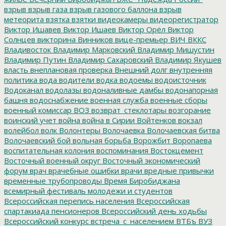
взрыв
взрыв газа
взрыв газового баллона
взрыв
метеорита
взятка
взятки
видеокамеры
видеорегистратор
Виктор Ишавев
Виктор Ишаев
Виктор Орёл
Виктор
Солнцев
викторина
Винников
вице-премьер
ВИЧ
ВККС
Владивосток
Владимир Марковский
Владимир Мишустин
Владимир Путин
Владимир Сахаровский
Владимир Якушев
власть
внеплановая проверка
Внешний долг
внутренняя
политика
вода
водители
водка
водоемы
водоисточник
Водоканал
водолазы
водоналивные дамбы
водонапорная
башня
водоснабжение
военная служба
военные сборы
военный комиссар
ВОЗ
возврат_стеклотары
возгорание
воинский учет
война
война в Сирии
Войтенков
вокзал
волейбол
волк
Волонтеры
Волочаевка
Волочаевская битва
Волочаевский бой
вольная борьба
Ворожбит
Воропаева
воспитательная колония
воспоминания
Востокцемент
Восточный военный округ
Восточный экономический
форум
врач
врачебные ошибки
врачи
вредные привычки
временные трубопроводы
Время Биробиджана
всемирный фестиваль молодежи и студентов
Всероссийская перепись населения
Всероссийская
спартакиада пенсионеров
Всероссийский день ходьбы
Всероссийский конкурс
встреча_с_населением
ВТБъ
ВУЗ