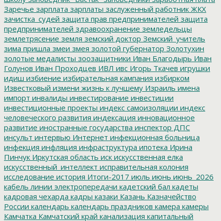
Заречье
зарплата
зарплаты
заслуженный работник ЖКХ
зачистка_судей
защита прав предпринимателей
защита
предпринимателей
здравоохранение
земледельцы
землетрясение
земля
земский доктор
Земский_учитель
зима пришла
змеи
змея
золотой губернатор
Золотухин
золотые медалисты
зоозащитники
Иван Благодырь
Иван
Голунов
Иван Проходцев
ИВЛ
ивс
Игорь Ткачев
игрушки
идиш
избиение
избирательная кампания
избирком
Известковый
измени жизнь к лучшему
Израиль
имена
импорт
инвалиды
инвестирование
инвестиции
инвестиционные проекты
индекс самоизоляции
индекс
человеческого развития
индексация
инновационное
развитие
иностранные государства
инспектор ДПС
инсульт
интервью
Интернет
инфекционная больница
инфекция
инфляция
инфраструктура
ипотека
Ирина
Пинчук
Иркутская область
иск
искусственная елка
искусственный_интеллект
исправительная колония
исследование
история
Итоги-2017
июль
июнь
июнь_2026
кабель линии электропередачи
кадетский бал
кадеты
кадровая чехарда
кадры
казаки
Казань
Казначейство
России
календарь
календарь праздников
камера
камеры
Камчатка
Камчатский край
канализация
капитальный