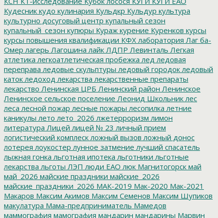
КСН
КТ-исследование
Кубок лосося
КУГИ
КУГИ ЕАО
Кудесник
кудо
кулинария
Кульдкр
Кульдур
культура
культурно досуговый центр
купальный сезон
купальный_сезон
купюры
Кураж
курение
Куренков
курсы
курсы повышения квалификации
КФХ
лаборатория
Лаг ба-
Омер
лагерь
Лагошина
лайк
ЛДПР
Левинталь
Легкая
атлетика
легкоатлетическая пробежка
лед
ледовая
переправа
ледовые скульптуры
ледовый городок
ледовый
каток
ледоход
лекарства
лекарственные препараты
лекарство
Ленинская ЦРБ
Ленинский район
Ленинское
Ленинское сельское поселение
Леонид Школьник
лес
леса
лесной пожар
лесные пожары
лесопилка
летние
каникулы
лето
лето_2026
лжетерроризм
лимон
литература
Лицей
лицей № 23
личный прием
логистический комплеск
ложный вызов
ложный донос
лотерея
лоукостер
лунное затмение
лучший спасатель
лыжная гонка
льготная ипотека
льготники
льготные
лекарства
льготы
ЛЭП
люди ЕАО
люк
Магнитогорск
май
май_2026
майские праздники
майские_2026
майские_праздники_2026
МАК-2019
Мак-2020
Мак-2021
Макаров
Максим Акимов
Максим Семенов
Максим Шупиков
макулатура
Мама-предприниматель
Мамедов
маммография
мамография
мандарин
мандарины
Марвин