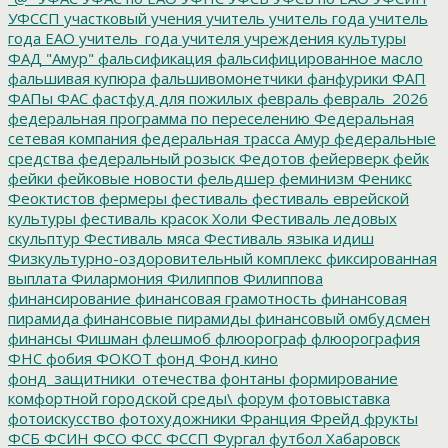
УФССП
участковый
учения
учитель
учитель года
учитель
года ЕАО
учитель_года
учителя
учреждения культуры
ФАД "Амур"
фальсификация
фальсифицированное масло
фальшивая купюра
фальшивомонетчики
фанфурики
ФАП
ФАПы
ФАС
фастфуд для пожилых
февраль
февраль_2026
федеральная программа по переселению
Федеральная
сетевая компания
федеральная трасса Амур
федеральные
средства
федеральный розыск
Федотов
фейерверк
фейк
фейки
фейковые новости
фельдшер
феминизм
Феникс
Феоктистов
фермеры
фестиваль
фестиваль еврейской
культуры
фестиваль красок Холи
Фестиваль ледовых
скульптур
Фестиваль мяса
Фестиваль языка идиш
Физкультурно-оздоровительный комплекс
фиксированная
выплата
Филармония
Филиппов
Филиппова
финансирование
финансовая грамотность
финансовая
пирамида
финансовые пирамиды
финансовый омбудсмен
финансы
Фишман
флешмоб
флюорограф
флюорография
ФНС
фобия
ФОКОТ
фонд
Фонд кино
фонд_защитники_отечества
фонтаны
формирование
комфортной городской среды\
форум
фотовыставка
фотоискусство
фотохудожники
Франция
Фрейд
фрукты
ФСБ
ФСИН
ФСО
ФСС
ФССП
Фургал
футбол
Хабаровск