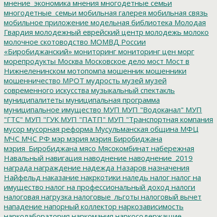
мнение_экономика
мнения
многодетные семьи
многодетные_семьи
мобильная галерея
мобильная связь
мобильное приложение
модельная библиотека
Молодая
Гвардия
молодежный еврейский центр
молодежь
молоко
молочное скотоводство
МОМВД России
«Биробиджанский»
мониторинг
мониторинг цен
морг
морепродукты
Москва
Московское дело
мост
Мост в
Нижнеленинском
мотопомпа
мошенник
мошенники
мошенничество
МРОТ
мудрость
музей
музей
современного искусства
музыкальный спектакль
муниципалитеты
муниципальная программа
муниципальное имущество
МУП
МУП "Водоканал"
МУП
"ГТС"
МУП "ГУК
МУП "ПАТП"
МУП "Транспортная компания
мусор
мусорная реформа
Мусульманская община
МФЦ
МЧС
МЧС РФ
мэр
мэрия
мэрия Биробиджана
мэрия_Биробиджана
мясо
Мясокомбинат
набережная
Навальный
навигация
наводнение
наводнение_2019
награда
награждение
надежда
Назаров
назначения
Найфельд
наказание
накркотики
наледь
налог
налог на
имущество
налог на профессиональный доход
налоги
налоговая нагрузка
налоговые_льготы
налоговый вычет
нападение
напорный коллектор
наркозависимость
нарколаборатория
наркомания
наркосодержащие