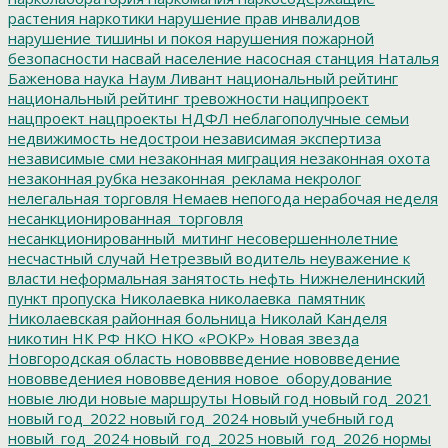
растения
наркотики
нарушение прав инвалидов
нарушение тишины и покоя
нарушения пожарной
безопасности
насвай
население
насосная станция
Наталья
Баженова
наука
Наум Ливант
национальный рейтинг
национальный рейтинг тревожности
наципроект
нацпроект
нацпроекты
НДФЛ
неблагополучные семьи
недвижимость
недострои
независимая экспертиза
независимые сми
незаконная миграция
незаконная охота
незаконная рубка
незаконная_реклама
некролог
нелегальная торговля
Немаев
непогода
нерабочая неделя
несанкционированная_торговля
несанкционированный_митинг
несовершеннолетние
несчастный случай
Нетрезвый водитель
неуважение к
власти
неформальная занятость
нефть
Нижнеленинский
пункт пропуска
Николаевка
николаевка_памятник
Николаевская районная больница
Николай Канделя
никотин
НК РФ
НКО
НКО «РОКР»
Новая звезда
Новгородская область
нововвведение
нововведение
нововведениея
нововведения
новое_оборудование
новые люди
новые маршруты
Новый год
новый год_2021
новый год_2022
новый год_2024
новый учебный год
новый_год_2024
новый_год_2025
новый_год_2026
нормы