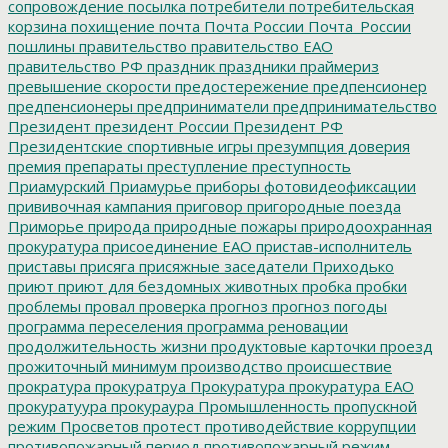
сопровождение
посылка
потребители
потребительская
корзина
похищение
почта
Почта России
Почта_России
пошлины
правительство
правительство ЕАО
правительство РФ
праздник
праздники
праймериз
превышение скорости
предостережение
предпенсионер
предпенсионеры
предприниматели
предпринимательство
Президент
президент России
Президент РФ
Президентские спортивные игры
презумпция доверия
премия
препараты
преступление
преступность
Приамурский
Приамурье
приборы фотовидеофиксации
прививочная кампания
приговор
пригородные поезда
Приморье
природа
природные пожары
природоохранная
прокуратура
присоединение ЕАО
пристав-исполнитель
приставы
присяга
присяжные заседатели
Приходько
приют
приют для бездомных животных
пробка
пробки
проблемы
провал
проверка
прогноз
прогноз погоды
программа переселения
программа реновации
продолжительность жизни
продуктовые карточки
проезд
прожиточный минимум
производство
происшествие
прократура
прокуратруа
Прокуратура
прокуратура ЕАО
прокуратуура
прокураура
Промышленность
пропускной
режим
Просветов
протест
противодействие коррупции
противопожарный период
противопожарный режим