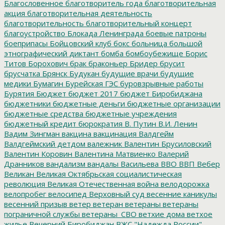
Благословенное
благотворитель года
благотворительная
акция
благотворительная деятельность
благотворительность
благотворительный концерт
благоустройство
Блокада Ленинграда
боевые патроны
боеприпасы
Бойцовский клуб
бокс
больница
большой
этнографический диктант
бомба
бомбоубежище
Борис
Титов
Борохович
брак
браконьер
Бридер
брусит
брусчатка
Брянск
Будукан
будущие врачи
будущие
медики
Бумагин
Бурейская ГЭС
буровзрывные работы
Бурятия
Бюджет
бюджет 2017
бюджет Биробиджана
бюджетники
бюджетные деньги
бюджетные организации
бюджетные средства
бюджетные учреждения
бюджетный кредит
бюрократия
В. Путин
В.И. Ленин
Вадим Зингман
вакцина
вакцинация
Валдгейм
Валдгеймский детдом
валежник
Валентин Брусиловский
Валентин Коровин
Валентина Матвиенко
Валерий
Дранников
вандализм
вандалы
Васильева
ВВО
ВВП
Вебер
Великан
Великая Октябрьская социалистическая
революция
Великая Отечественная война
велодорожка
велопробег
велосипед
Верховный суд
весенние каникулы
весенний призыв
ветер
ветеран
ветераны
ветераны
пограничной службы
ветераны_СВО
ветхие дома
ветхое
жилье
Вечерний Биробиджан
ВЖС "Надежда России"