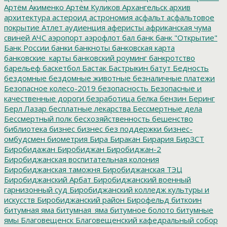
Артём Акименко
Артём Куликов
Архангельск
архив
архитектура
астероид
астрономия
асфальт
асфальтовое
покрытие
Атлет
аудиенция
аферисты
африканская чума
свиней
АЧС
аэропорт
аэрофлот
бал
банк
банк "Открытие"
Банк России
банки
банкноты
банковская карта
банковские_карты
банковский роуминг
банкротство
барельеф
баскетбол
Бастак
Бастрыкин
батут
Бедность
бездомные
бездомные животные
безналичные платежи
Безопасное колесо-2019
безопасность
Безопасные и
качественные дороги
безработица
белка
бензин
Беринг
Берл Лазар
бесплатные лекарства
Бессмертные дела
Бессмертный полк
бесхозяйственность
бешенство
библиотека
бизнес
бизнес без поддержки
бизнес-
омбудсмен
биометрия
Бира
Биракан
Бирария
БирЗСТ
Биробидажан
Биробиджан
Биробиджан-2
Биробиджанская воспитательная колония
Биробиджанская таможня
Биробиджанская ТЭЦ
Биробиджанский Арбат
Биробиджанский военный
гарнизонный суд
Биробиджанский колледж культуры и
искусств
Биробиджанский район
Бирофельд
биткоин
битумная яма
битумная_яма
битумное болото
битумные
ямы
Благовещенск
Благовещенский кафедральный собор