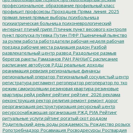
профессиональное_образование
профильный класс
профицит
профсоюзы
Проходцев
Пряма_линия_2025
прямая линия
прямые выборы
психбольница
психиатрическая больница
психоневрологический
интернат
птичий грипп
Птичник
пункт весового контроля
пункт пропуска
путевка
Путин
ПФР
Пшеничный
пьянство
за рулем
работа
работодатели
рабочая неделя
рабочая
поездка
рабочие места
радиация
радон
Разбой
развлекательный центр
развод
Раздольное
размыв
берегов
ракеты
Рамазанов
РАН
РАНХиГС
расписание
расписание автобусов
РДШ
реальные доходы
реанимация
ревизия
региональные финансы
региональный оператор
Региональный сосудистый центр
регистратура
регламент
регоператор
регоператор по тко
режим самоизоляции
резиновая квартира
резиновые
квартиры
рейд
рейинг
рейтинг
рейтинг_2026
реклама
реконструкция
ректор
религия
ремонт
ремонт дорог
реорганизация
реструктуризация
ресурсный центр
ресурсоснабжающая организация
РЖД
РИА Рейтинг
ритуальные услуги
рйтинг
рогатый скот
роддом
Родительский день
роды
рождаемость
Рождество
розыск
Ропотребнадзор
Росавиация
Росводресурсы
Росгвардия