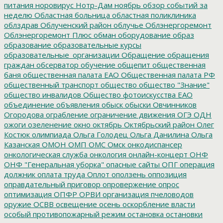
питания
норовирус
Нотр-Дам
ноябрь
обзор событий за
неделю
Областная больница
областная поликлиника
облздрав
Облученский район
облучье
Облэнергоремонт
Облэнергоремонт Плюс
обман
оборудование
образ
образование
образовательные курсы
образовательные_организации
Обращение
обращения
граждан
обсерватор
обучение
общепит
общественная
баня
общественная палата ЕАО
Общественная палата РФ
общественный транспорт
общество
общество "Знание"
общество инвалидов
Общество фотоискусства ЕАО
объединение
объявления
обыск
обыски
Овчинников
Огородова
ограбление
ограничение движения
ОГЭ
ОДН
ожоги
озеленение
окно
октябрь
Октябрьский район
Олег
Костюк
олимпиада
Ольга Голодец
Ольга Данилина
Ольга
Казанская
ОМОН
ОМП
ОМС
Омск
онкодиспансер
онкологическая служба
онкология
онлайн-концерт
ОНФ
ОНФ "Генеральная уборка"
опасные сайты
ОПГ
операция
должник
оплата труда
Оплот
оползень
оппозиция
оправдательный приговор
опровержение
опрос
оптимизация
ОПФР
ОРВИ
организация пчеловодов
оружие
ОСВВ
освещение
осень
оскорбление власти
особый противопожарный режим
остановка
остановки