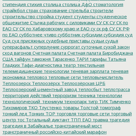
стипендия
стихия
столица
столица ДфО
стоматология
страйкбол
страх
страхование
стрельба
строители
строительство
стройка
студент
студенты
студенческое
общежитие
Стычка рабочих с силовиками
СУ СК
СУ СК по
ЕАО
СУ СК по Хабаровскому краю и ЕАО
су ск рф
СУ СК РФ
по ЕАО
субботнее чтиво
субботник
субсидии
субсидия
суд
Суд
суд присяжных
судебные приставы
судьи
судья
суперасфальт
суперлуние
суррогат
суточные
сухой закон
сход вагонов
Счетная палата
Счетная палата Биробиджана
США
тайфун
таможня
Тарасенко
ТАРИ
тарифы
Татьяна
Гладких
Тафи-диагностика
театр
текстильная
телемедицинские технологии
теневая зарплата
теневая
экономика
тепловоз
тепловые сети
тепловычислитель
Теплоозерск
Теплоозёрск
Теплоозёрская ЦРБ
Теплоозерский цементный завод
теплосбыт
теплотрасса
территория действий
терроризм
техника
технологии
технологический_техникум
технопарк
тигр
ТИК
Тимченко
Тихомиров
ТКО
Тлустенко
товары
Толстой
томограф
тонкий лед
Тонких
ТОР
торговля
торговые сети
торговый
центр
тос
Тотальный диктант
ТПП ЕАО
травма
трагедия
трагедия в Забайкалье
трансграничный мост
трансграничный российско-китайский марафон