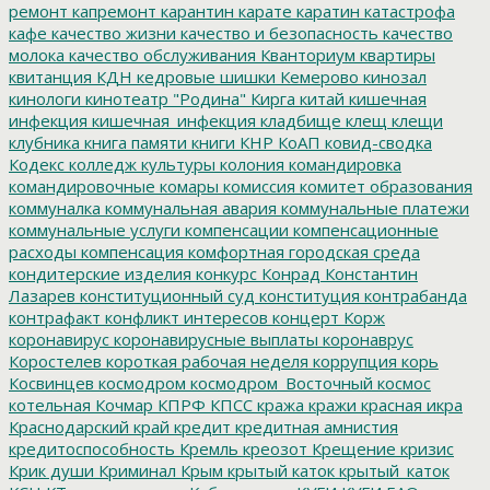
ремонт
капремонт
карантин
карате
каратин
катастрофа
кафе
качество жизни
качество и безопасность
качество
молока
качество обслуживания
Кванториум
квартиры
квитанция
КДН
кедровые шишки
Кемерово
кинозал
кинологи
кинотеатр "Родина"
Кирга
китай
кишечная
инфекция
кишечная_инфекция
кладбище
клещ
клещи
клубника
книга памяти
книги
КНР
КоАП
ковид-сводка
Кодекс
колледж культуры
колония
командировка
командировочные
комары
комиссия
комитет образования
коммуналка
коммунальная авария
коммунальные платежи
коммунальные услуги
компенсации
компенсационные
расходы
компенсация
комфортная городская среда
кондитерские изделия
конкурс
Конрад
Константин
Лазарев
конституционный суд
конституция
контрабанда
контрафакт
конфликт интересов
концерт
Корж
коронавирус
коронавирусные выплаты
коронаврус
Коростелев
короткая рабочая неделя
коррупция
корь
Косвинцев
космодром
космодром_Восточный
космос
котельная
Кочмар
КПРФ
КПСС
кража
кражи
красная икра
Краснодарский край
кредит
кредитная амнистия
кредитоспособность
Кремль
креозот
Крещение
кризис
Крик души
Криминал
Крым
крытый каток
крытый_каток