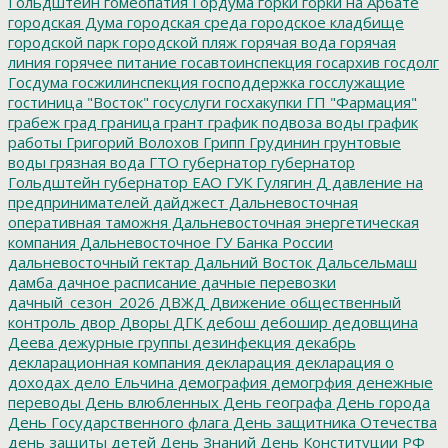
Гольдштейн
гомеопатия
Гордума
горки
горки на Арбате
городская Дума
городская среда
городское кладбище
городской парк
городской пляж
горячая вода
горячая
линия
горячее питание
госавтоинспекция
госархив
госдолг
Госдума
госжилинспекция
господдержка
госслужащие
гостиница "Восток"
госуслуги
госхакупки
ГП "Фармация"
грабеж
град
граница
грант
график подвоза воды
график
работы
Григорий Волохов
Грипп
Грудинин
грунтовые
воды
грязная вода
ГТО
губернатор
губернатор
Гольдштейн
губернатор ЕАО
ГУК
Гулягин
Д
давление на
предпринимателей
дайджест
Дальневосточная
оперативная таможня
Дальневосточная энергетическая
компания
Дальневосточное ГУ Банка России
дальневосточный гектар
Дальний Восток
Дальсельмаш
дамба
дачное расписание
дачные перевозки
дачный_сезон_2026
ДВЖД
Движение общественный
контроль
двор
Дворы
ДГК
дебош
дебошир
дедовщина
Деева
дежурные группы
дезинфекция
декабрь
декларационная компания
декларация
декларация о
доходах
дело Ельчина
демография
демогрфия
денежные
переводы
День влюбленных
День географа
День города
День Государственного флага
День защитника Отечества
день защиты детей
День Знаний
День Конституции РФ