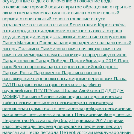
осужденные
отдых
отключение
отключение воды
отключение горячей воды
открытое обращение
открытые
окна
отмена компенсационных выплат
отопительный
период
отопительный сезон
отопление
отпуск
отравление
отставка
отставка Левинталя и Коростелёва
отцы города
отцы-одиночки
отчетность
охота
охрана
труда
очереди
очередь на жилье
очистные сооружения
Павел Малышев
Павлова
паводок
падение
пал
палаточный
лагерь
Палькина
Памфилова
памятная акция
памятник
памятник-мемориал
память
панихида
парад выпускников
Парад колясок
Парад Победы
Парасибириада-2019
Парк
парк Весна
парковка
парта_героев
партийный проект
Партия Роста
Пархоменко
Парыгина
паспорт
пассажирские перевозки
пассажирские перевозки\
Пасха
ПАТП
патриотизм
патриотическое граффити
пауэрлифтинг
ПГУ
ПГУ им. Шолом-Алейхема
ПДД
ПДН
МОМВД России «Ленинский»
педагоги
педагогическая
тайна
пенсии
пенсионер
пенсионерка
пенсионеры
пенсионная грамотность
пенсионная реформа
пенсионные
накопления
пенсионный возраст
Пенсионный фонд
пенсия
Первенство России по футболу
Первомай 2017
первый
класс
переводы
переезд
перерасчет
перечень
период
навигации
Песах
петарда
Петербургский международный