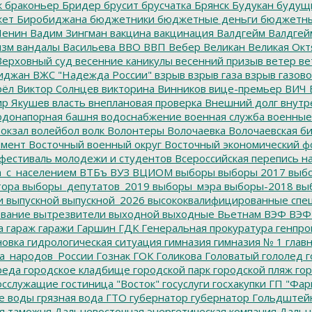
к
браконьер
Бридер
брусит
брусчатка
Брянск
Будукан
будущи
ет Биробиджана
бюджетники
бюджетные деньги
бюджетны
Ленин
Вадим Зингман
вакцина
вакцинация
Валдгейм
Валдгей
изм
вандалы
Васильева
ВВО
ВВП
Вебер
Великан
Великая Окт
ерховный суд
весенние каникулы
весенний призыв
ветер
ве
иджан
ВЖС "Надежда России"
взрыв
взрыв газа
взрыв газово
рёл
Виктор Солнцев
викторина
Винников
вице-премьер
ВИЧ
р Якушев
власть
внеплановая проверка
Внешний долг
внутр
донапорная башня
водоснабжение
военная служба
военные
окзал
волейбол
волк
Волонтеры
Волочаевка
Волочаевская б
емент
Восточный военный округ
Восточный экономический ф
фестиваль молодежи и студентов
Всероссийская перепись н
а_с_населением
ВТБъ
ВУЗ
ВЦИОМ
выборы
выборы 2017
выбо
тора
выборы_депутатов_2019
выборы_мэра
выборы-2018
вы
и
выпускной
выпускной_2026
высококвалифицированные спе
вание
вытрезвители
выходной
выходные
Вьетнам
ВЭФ
ВЭФ
а
гараж
гаражи
Гаршин
ГДК
Генеральная прокуратура
генпро
новка
гидрологическая ситуация
гимназия
гимназия № 1
глав
а_народов_России
Гознак
ГОК
Голикова
Головатый
гололед
г
реда
городское кладбище
городской парк
городской пляж
гор
осслужащие
гостиница "Восток"
госуслуги
госхакупки
ГП "Фар
е воды
грязная вода
ГТО
губернатор
губернатор Гольдштей
я таможня
Дальневосточная энергетическая компания
Дальне