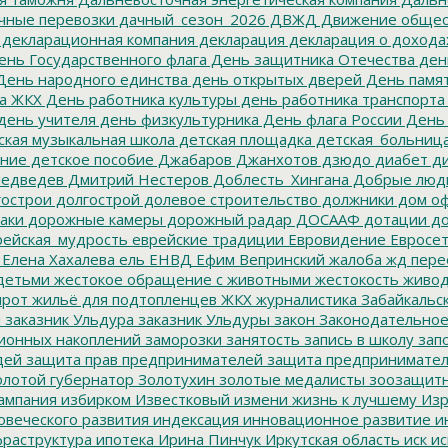
чные перевозки
дачный_сезон_2026
ДВЖД
Движение общес
декларационная компания
декларация
декларация о дохода
нь Государственного флага
День защитника Отечества
ден
ень народного единства
день открытых дверей
День памят
а ЖКХ
День работника культуры
день работника транспорта
день учителя
день физкультурника
День флага России
День
ская музыкальная школа
детская площадка
детская_больниц
ание
детское пособие
Джабаров
Джанхотов
дзюдо
диабет
ди
едведев
Дмитрий Нестеров
Доблесть_Хингана
Добрые люд
острои
долгострой
долевое строительство
должники
дом о
аки
дорожные камеры
дорожный радар
ДОСААФ
дотации
до
ейская_мудрость
еврейские традиции
Евровидение
Евросе
Елена Хахалева
ель
ЕНВД
Ефим Вепринский
жалоба
жд пере
детьми
жестокое обращение с животными
жестокость
живо
ирот
жильё для подтопленцев
ЖКХ
журналистика
Забайкальск
м
заказник Ульдура
заказник Ульдуры
закон
Законодательное
ионных накоплений
заморозки
занятость
запись в школу
запо
дей
защита прав предпринимателей
защита предпринимате
лотой губернатор
Золотухин
золотые медалисты
зоозащит
ампания
избирком
Известковый
измени жизнь к лучшему
Изр
овеческого развития
индексация
инновационное развитие
ин
раструктура
ипотека
Ирина Пинчук
Иркутская область
иск
ис