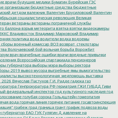
е врачи
будущие медики
Бумагин
Бурейская ГЭС
е организации
бюджетные средства
бюджетные
мский детдом
валежник
Валентин Брусиловский
Валентин
ябрьская социалистическая революция
Великая
теран
ветераны
ветераны пограничной службы
го баллона
взрыв метеорита
взятка
взятки
видеокамеры
ВККС
Владивосток
Владимир Марковский
Владимир
енняя политика
вода
водители
водка
водоемы
 сборы
военный комиссар
ВОЗ
возврат_стеклотары
итва
Волочаевский бой
вольная борьба
Ворожбит
орум
врач
врачебные ошибки
врачи
вредные привычки
аселения
Всероссийская спартакиада пенсионеров
ры губернатора
выборы мэра
выборы ректора
боры-2019
вывоз мусора
выгребные ямы
вымогательство
циалисты
высокотехнологичная_медпомощь
выставка
_2026
Вячеслав Пастухов
Г.И. Радде
гадюка
газ
куратура
Генпрокуратура РФ
гериатрия
ГЖИ
ГИБДД
Гиви
ный федеральный инспектор
год культурного наследия
год
олосование
голубая сорока
Гольдштейн
гомеопатия
ячая вода
горячая линия
горячее питание
госавтоинспекция
мация"
грабеж
град
граница
грант
график подвоза воды
н
губернатор ЕАО
ГУК
Гулягин
Д
давление на
восточное ГУ Банка России
дальневосточный гектар