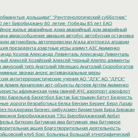
обманутые дольщики"
"Рентгенологический субботник"
0 лет Биробиджану
80_летие_Победы
85 лет ЕАО
йное жилье
аварийные дома
аварийный дом
аварийный
ана
авиасообщение
авиация
автобус
автобусная остановка
били
автомобиль
автоперевозки
Агада
агитпоезд
аграрии
ция президента
азартные игры
азимут
АЗС
Акименко
сандр Козлов
Александр Левинталь
Александр Ливенталь
ный
Алексей Хозяйский
Алексей Черный
Алеппо
алименты
з
амурский тигр
Анатолий Мелешко
Анатолий Скоробогатов
нимные звонки
анонс
антивандальные меры
ссия
антитеррористические учения
АО "ДГК"
АО "ДРСК"
ов
Армия
Арнаполин
арт-объекты
Артеев
Артём Акименко
еристы
африканская чума свиней
АЧС
аэропорт
аэрофлот
тво
барельеф
баскетбол
Бастак
Бастрыкин
батут
Бедность
нные дороги
безработица
белка
бензин
Беринг
Берл Лазар
без поддержки
бизнес-омбудсмен
биометрия
Бира
Биракан
аможня
Биробиджанская ТЭЦ
Биробиджанский Арбат
фельд
биткоин
битумная яма
битумная_яма
битумное
ворительная акция
благотворительная деятельность
ойцовский клуб
бокс
больница
большой этнографический