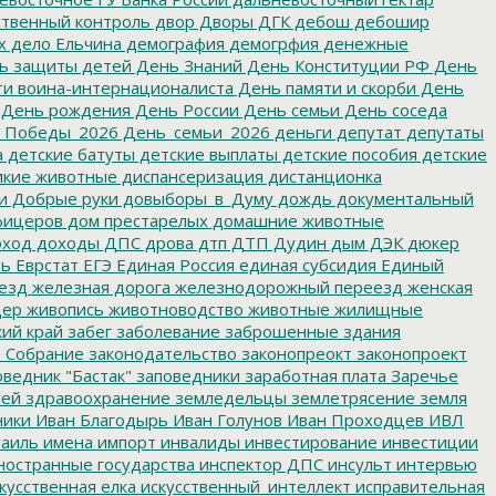
твенный контроль
двор
Дворы
ДГК
дебош
дебошир
х
дело Ельчина
демография
демогрфия
денежные
ь защиты детей
День Знаний
День Конституции РФ
День
и воина-интернационалиста
День памяти и скорби
День
День рождения
День России
День семьи
День соседа
_Победы_2026
День_семьи_2026
деньги
депутат
депутаты
а
детские батуты
детские выплаты
детские пособия
детские
кие животные
диспансеризация
дистанционка
и
Добрые руки
довыборы_в_Думу
дождь
документальный
фицеров
дом престарелых
домашние животные
ход
доходы
ДПС
дрова
дтп
ДТП
Дудин
дым
ДЭК
дюкер
ть
Еврстат
ЕГЭ
Единая Россия
единая субсидия
Единый
езд
железная дорога
железнодорожный переезд
женская
дер
живопись
животноводство
животные
жилищные
ий край
забег
заболевание
заброшенные здания
 Собрание
законодательство
законопреокт
законопроект
ведник "Бастак"
заповедники
заработная плата
Заречье
лей
здравоохранение
земледельцы
землетрясение
земля
ники
Иван Благодырь
Иван Голунов
Иван Проходцев
ИВЛ
аиль
имена
импорт
инвалиды
инвестирование
инвестиции
остранные государства
инспектор ДПС
инсульт
интервью
кусственная елка
искусственный_интеллект
исправительная