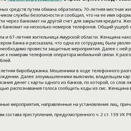
ых средств путем обмана обратилась 70-летняя местная жит
дником службы безопасности и сообщил, что на ее имя офор
ти через банкомат на другой счет для закрытия кредита. Же
 банкомат на несколько номеров телефонов. Общий ущерб с
а и 67-летняя жительница Амурской области. Женщина наход
ром банка и рассказала, что одна из сотрудниц была уволе
 необходимо провести защитные мероприятия. Далее с ней 
е к номерам телефонов оператора мобильной связи. К разго
блей.
 летняя биробиджанка. Мошенники в ходе телефонного разг
верждении. Далее злоумышленники выяснили, владельцем карт
ания денег с карты одного из банков, по которой, со слов 
ю распознавания голоса сообщить коды из смс. Женщина вып
ные мероприятия, направленные на установление лиц, прич
остава преступления, предусмотренного ч. 2 ст. 159 УК РФ (