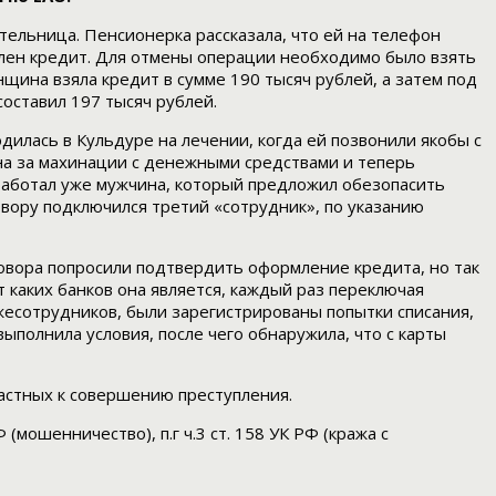
ельница. Пенсионерка рассказала, что ей на телефон
млен кредит. Для отмены операции необходимо было взять
нщина взяла кредит в сумме 190 тысяч рублей, а затем под
оставил 197 тысяч рублей.
илась в Кульдуре на лечении, когда ей позвонили якобы с
на за махинации с денежными средствами и теперь
работал уже мужчина, который предложил обезопасить
вору подключился третий «сотрудник», по указанию
овора попросили подтвердить оформление кредита, но так
 каких банков она является, каждый раз переключая
лжесотрудников, были зарегистрированы попытки списания,
олнила условия, после чего обнаружила, что с карты
астных к совершению преступления.
мошенничество), п.г ч.3 ст. 158 УК РФ (кража с