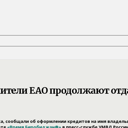
жители ЕАО продолжают от
, сообщали об оформлении кредитов на имя владельц
ете
«Время Биробиджан@»
в пресс-службе УМВД России