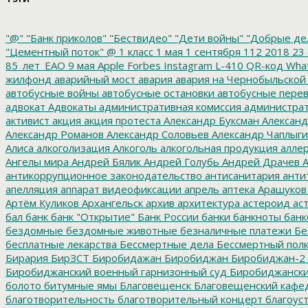
"@"
"Банк приколов"
"Бествидео"
"Дети войны"
"Добрые де
"Цементный поток"
@
1 класс
1 мая
1 сентября
112
2018
23 
85_лет_ЕАО
9 мая
Apple
Forbes
Instagram
L-410
QR-код
Wha
жилфонд
аварийный мост
авария
авария на Чернобыльской
автобусные войны
автобусные остановки
автобусные перев
адвокат
Адвокаты
административная комиссия
администрат
активист
акция
акция протеста
Александр Буксман
Александ
Александр Романов
Александр Соловьев
Александр Чаплыг
Алиса
алкоголизация
Алкоголь
алкогольная продукция
аллер
Ангелы мира
Андрей Бялик
Андрей Голубь
Андрей Драчев
А
антикоррупционное законодательство
антисанитария
анти
апелляция
аппарат видеофиксации
апрель
аптека
Арашуков
Артём Куликов
Архангельск
архив
архитектура
астероид
ас
бал
банк
банк "Открытие"
Банк России
банки
банкноты
банк
бездомные
бездомные животные
безналичные платежи
Бе
бесплатные лекарства
Бессмертные дела
Бессмертный пол
Бирария
БирЗСТ
Биробидажан
Биробиджан
Биробиджан-2
Биробиджанский военный гарнизонный суд
Биробиджанский
болото
битумные ямы
Благовещенск
Благовещенский кафе
благотворительность
благотворительный концерт
благоус