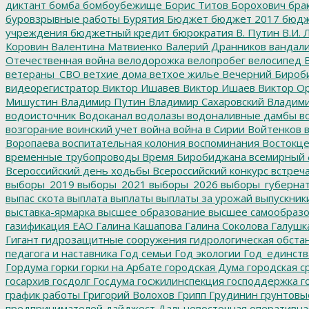
диктант
бомба
бомбоубежище
Борис Титов
Борохович
бра
буровзрывные работы
Бурятия
Бюджет
бюджет 2017
бюдж
учреждения
бюджетный кредит
бюрократия
В. Путин
В.И. 
Коровин
Валентина Матвиенко
Валерий Дранников
вандал
Отечественная война
велодорожка
велопробег
велосипед
В
ветераны_СВО
ветхие дома
ветхое жилье
Вечерний Бироб
видеорегистратор
Виктор Ишавев
Виктор Ишаев
Виктор О
Мишустин
Владимир Путин
Владимир Сахаровский
Владими
водоисточник
Водоканал
водолазы
водоналивные дамбы
во
возгорание
воинский учет
война
война в Сирии
Войтенков
в
Воропаева
воспитательная колония
воспоминания
Востокц
временные трубопроводы
Время Биробиджана
всемирный 
Всероссийский день ходьбы
Всероссийский конкурс
встреч
выборы_2019
выборы_2021
выборы_2026
выборы_губерна
выпас скота
выплата
выплаты
выплаты за урожай
выпускник
выставка-ярмарка
высшее образование
высшее самообразо
газификация ЕАО
Галина Кашапова
Галина Соколова
Галушк
Гигант
гидрозащитные сооружения
гидрологическая обста
педагога и наставника
Год семьи
Год экологии
Год_единств
Гордума
горки
горки на Арбате
городская Дума
городская с
госархив
госдолг
Госдума
госжилинспекция
господдержка
г
график работы
Григорий Волохов
Грипп
Грудинин
грунтовы
предпринимателей
дайджест
Дальневосточная оперативна