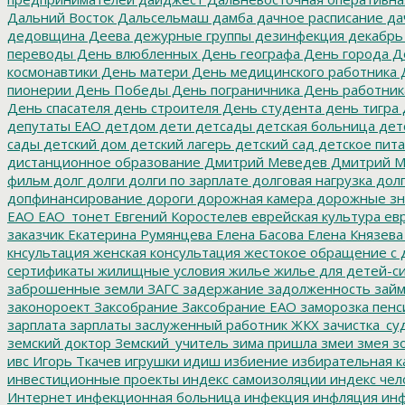
Дальний Восток
Дальсельмаш
дамба
дачное расписание
да
дедовщина
Деева
дежурные группы
дезинфекция
декабрь
переводы
День влюбленных
День географа
День города
Де
космонавтики
День матери
День медицинского работника
Д
пионерии
День Победы
День пограничника
День работник
День спасателя
день строителя
День студента
день тигра
депутаты ЕАО
детдом
дети
детсады
детская больница
дет
сады
детский дом
детский лагерь
детский сад
детское пит
дистанционное образование
Дмитрий Меведев
Дмитрий М
фильм
долг
долги
долги по зарплате
долговая нагрузка
долг
допфинансирование
дороги
дорожная камера
дорожные зн
ЕАО
ЕАО_тонет
Евгений Коростелев
еврейская культура
евр
заказчик
Екатерина Румянцева
Елена Басова
Елена Князева
кнсультация
женская консультация
жестокое обращение с 
сертификаты
жилищные условия
жилье
жилье для детей-с
заброшенные земли
ЗАГС
задержание
задолженность
зай
законороект
Заксобрание
Заксобрание ЕАО
заморозка пенс
зарплата
зарплаты
заслуженный работник ЖКХ
зачистка_су
земский доктор
Земский_учитель
зима пришла
змеи
змея
зо
ивс
Игорь Ткачев
игрушки
идиш
избиение
избирательная к
инвестиционные проекты
индекс самоизоляции
индекс чел
Интернет
инфекционная больница
инфекция
инфляция
инф