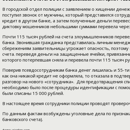
В городской отдел полиции с заявлением о хищении денежн
поступил звонок от мужчины, который представился сотру
кредит в другом банке, а затем полученные деньги перевес
диктовку мошенников небольшими суммами перевела через
Почти 115 тысяч рублей на счета злоумышленников перевел
банка. Звонившая гражданка представилась личным менедже
сбережениям заявительницы угрожает опасность, поэтому
счета. переведя деньги на защищенные ячейки, привязанны
которого потерпевшая сняла и перевела почти 115 тысяч ру
Поверив псевдосотрудникам банка денег лишилась и 55-ти
как она никакой кредит не оформляла, то отказала в подт
разговор на нового «сотрудника». Для предотвращения спис
необходимо было после процедуры идентификации с помощь
были списаны 15 000 рублей.
В настоящее время сотрудники полиции проводят провероч
По данным фактам возбуждены уголовные дела по признакам с
банковского счета).