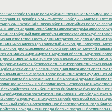
ла"
"железобетонные полицейские"
"ленивые" малоимущие
"
февраля
31 декабря
5
5G
75-летие Победы
8 Марта
80 лет
8
tsApp
Wi-Fi
WorldSkills Russia
аборты
аварийная посадка
авари
 АЭС
август
Авдалян
авиабилеты
авиакатастрофа
авиалесоохр
озки
автобусный парк
автобусы
автовокзал
автоклуб
автомо
ивная ответственность
административное дело
администра
р Винников
Александр Головатый
Александр Золотухин
Алек
ин
Александра Филиппова
Алексей Корниенко
Алексей Наваль
гия
альманах
Амур
Амурзет
Амурская область
Амурский поло
ндрей Пивенко
Анна Кузнецова
аномальное потепление
ано
террористическая безопасность
антитеррористическая коми
Арбат
Арена
аренда земли
арендная плата
арест
арест счет
трономия
асфальт
асфальтовое покрытие
Атлет
аудиенция
аф
овская карта
банковские_карты
банковский роуминг
банкротс
зопасное колесо-2019
безопасность
Безопасные и качестве
к
бесхозяйственность
бешенство
библиотека
бизнес
бизнес 
Биробиджанская воспитательная колония
Биробиджанская т
 колледж культуры и искусств
Биробиджанский район
Биро
дральный собор
Благословенное
благотворитель года
благот
тройство
Блокада Ленинграда
боевые патроны
боеприпасы
Б