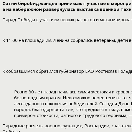
Сотни биробиджанцев принимают участие в мероприят
а на набережной развернулась выставка военной те
Парад Победы с участием пеших расчетов и механизирова
К 11.00 на площади им. Ленина собрались ветераны, дети 
К собравшимся обратился губернатор ЕАО Ростислав Гольд
Ровно 80 лет назад началась самая жестокая и кровоп
беспощадным врагом. Невозможно переоценить то, что
легендарного поколения победителей. Сегодня День П
народа, благодарности тем, кто трудился в тылу, пом
примером стойкости, ратного и трудового героизма, 
Парадные расчеты военнослужащих, Росгвардии, спасателе
Победы.