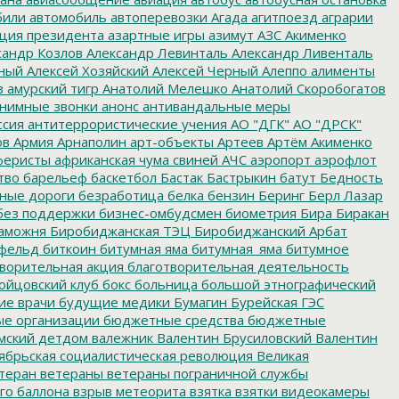
били
автомобиль
автоперевозки
Агада
агитпоезд
аграрии
ция президента
азартные игры
азимут
АЗС
Акименко
сандр Козлов
Александр Левинталь
Александр Ливенталь
ный
Алексей Хозяйский
Алексей Черный
Алеппо
алименты
з
амурский тигр
Анатолий Мелешко
Анатолий Скоробогатов
нимные звонки
анонс
антивандальные меры
ссия
антитеррористические учения
АО "ДГК"
АО "ДРСК"
ов
Армия
Арнаполин
арт-объекты
Артеев
Артём Акименко
еристы
африканская чума свиней
АЧС
аэропорт
аэрофлот
тво
барельеф
баскетбол
Бастак
Бастрыкин
батут
Бедность
нные дороги
безработица
белка
бензин
Беринг
Берл Лазар
без поддержки
бизнес-омбудсмен
биометрия
Бира
Биракан
аможня
Биробиджанская ТЭЦ
Биробиджанский Арбат
фельд
биткоин
битумная яма
битумная_яма
битумное
ворительная акция
благотворительная деятельность
ойцовский клуб
бокс
больница
большой этнографический
е врачи
будущие медики
Бумагин
Бурейская ГЭС
е организации
бюджетные средства
бюджетные
мский детдом
валежник
Валентин Брусиловский
Валентин
ябрьская социалистическая революция
Великая
теран
ветераны
ветераны пограничной службы
го баллона
взрыв метеорита
взятка
взятки
видеокамеры