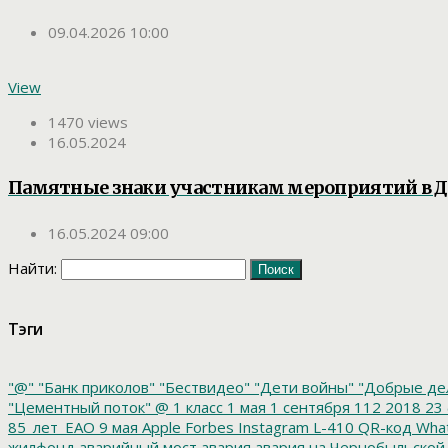
09.04.2026 10:00
View
1470 views
16.05.2024
Памятные знаки участникам мероприятий в Д
16.05.2024 09:00
Найти:
Тэги
"@"
"Банк приколов"
"Бествидео"
"Дети войны"
"Добрые де
"Цементный поток"
@
1 класс
1 мая
1 сентября
112
2018
23 
85_лет_ЕАО
9 мая
Apple
Forbes
Instagram
L-410
QR-код
Wha
жилфонд
аварийный мост
авария
авария на Чернобыльской