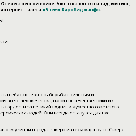
течественной войне. Уже состоялся парад, митинг,
 интернет-газета
«Время Биробиджан@»
.
ы.
сти.
а на себя всю тяжесть борьбы с сильным и
ия всего человечества, наши соотечественники из
ь гордости за великий подвиг и мужество советского
героических людей. Они всегда останутся для нас
авным улицам города, завершив свой маршрут в Сквере