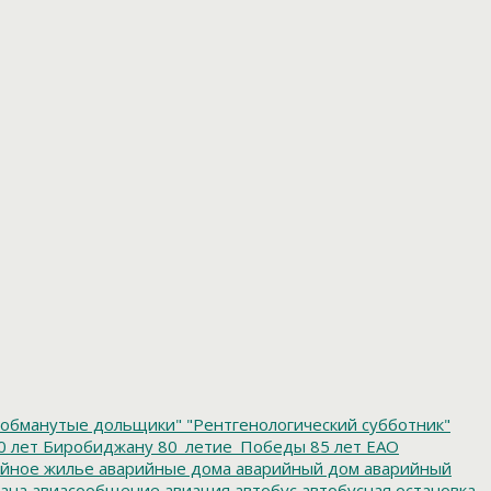
обманутые дольщики"
"Рентгенологический субботник"
0 лет Биробиджану
80_летие_Победы
85 лет ЕАО
йное жилье
аварийные дома
аварийный дом
аварийный
ана
авиасообщение
авиация
автобус
автобусная остановка