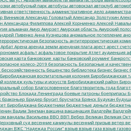
озки
автобусный парк
автобусы
автовокзал
автоклуб
автомо
ивная ответственность
административное дело
администра
р Винников
Александр Головатый
Александр Золотухин
Алек
ин
Александра Филиппова
Алексей Корниенко
Алексей Наваль
гия
альманах
Амур
Амурзет
Амурская область
Амурский поло
ндрей Пивенко
Анна Кузнецова
аномальное потепление
ано
террористическая безопасность
антитеррористическая коми
Арбат
Арена
аренда земли
арендная плата
арест
арест счет
трономия
асфальт
асфальтовое покрытие
Атлет
аудиенция
аф
овская карта
банковские_карты
банковский роуминг
банкротс
зопасное колесо-2019
безопасность
Безопасные и качестве
к
бесхозяйственность
бешенство
библиотека
бизнес
бизнес 
Биробиджанская воспитательная колония
Биробиджанская т
 колледж культуры и искусств
Биробиджанский район
Биро
дральный собор
Благословенное
благотворитель года
благот
тройство
Блокада Ленинграда
боевые патроны
боеприпасы
Б
к
браконьер
Бридер
брусит
брусчатка
Брянск
Будукан
будущи
ет Биробиджана
бюджетники
бюджетные деньги
бюджетны
Ленин
Вадим Зингман
вакцина
вакцинация
Валдгейм
Валдгей
изм
вандалы
Васильева
ВВО
ВВП
Вебер
Великан
Великая Окт
ерховный суд
весенние каникулы
весенний призыв
ветер
ве
иджан
ВЖС "Надежда России"
взрыв
взрыв газа
взрыв газово