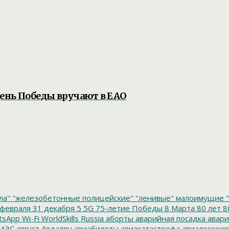
ень Победы вручают в ЕАО
ла"
"железобетонные полицейские"
"ленивые" малоимущие
"
февраля
31 декабря
5
5G
75-летие Победы
8 Марта
80 лет
8
tsApp
Wi-Fi
WorldSkills Russia
аборты
аварийная посадка
авари
 АЭС
август
Авдалян
авиабилеты
авиакатастрофа
авиалесоохр