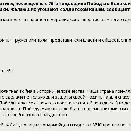
иях, посвященных 76-й годовщине Победы в Великой О
хники. Желающих угощают солдатской кашей, сообщает
нной колонны прошел в Биробиджане впервые за многие год
войны, труженики тыла, представители власти и общественно
штейн.
ролитная война в истории человечества. Наша страна принял
 сделали не только для защиты своей Родины, а для спасен
обеды для всех нас – это поистине святой праздник. Это ден
огая ковать Победу. Нам повезло быть современниками этих 
— сказал Ростислав Гольдштейн.
й, ФСИН, полиции, юнармейцев и кадетов МЧС прошли по гл