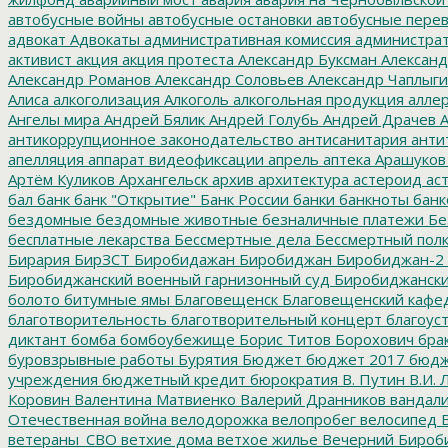
автобусные войны
автобусные остановки
автобусные перев
адвокат
Адвокаты
административная комиссия
администрат
активист
акция
акция протеста
Александр Буксман
Александ
Александр Романов
Александр Соловьев
Александр Чаплыг
Алиса
алкоголизация
Алкоголь
алкогольная продукция
аллер
Ангелы мира
Андрей Бялик
Андрей Голубь
Андрей Драчев
А
антикоррупционное законодательство
антисанитария
анти
апелляция
аппарат видеофиксации
апрель
аптека
Арашуков
Артём Куликов
Архангельск
архив
архитектура
астероид
ас
бал
банк
банк "Открытие"
Банк России
банки
банкноты
банк
бездомные
бездомные животные
безналичные платежи
Бе
бесплатные лекарства
Бессмертные дела
Бессмертный пол
Бирария
БирЗСТ
Биробидажан
Биробиджан
Биробиджан-2
Биробиджанский военный гарнизонный суд
Биробиджанский
болото
битумные ямы
Благовещенск
Благовещенский кафе
благотворительность
благотворительный концерт
благоус
диктант
бомба
бомбоубежище
Борис Титов
Борохович
бра
буровзрывные работы
Бурятия
Бюджет
бюджет 2017
бюдж
учреждения
бюджетный кредит
бюрократия
В. Путин
В.И. 
Коровин
Валентина Матвиенко
Валерий Дранников
вандал
Отечественная война
велодорожка
велопробег
велосипед
В
ветераны_СВО
ветхие дома
ветхое жилье
Вечерний Бироб