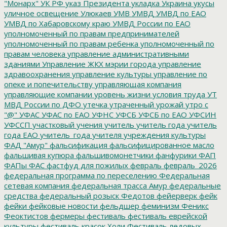
"Монарх"
УК РФ
указ Президента
укладка
Украина
укусы
уличное освещение
Улюкаев
УМВ
УМВД
УМВД по ЕАО
УМВД по Хабаровскому краю
УМВД России по ЕАО
уполномоченный по правам предпринимателей
уполномоченный по правам ребенка
уполномоченный по
правам человека
управление административными
зданиями
Управление ЖКХ мэрии города
управление
здравоохранения
управление культуры
управление по
опеке и попечительству
управляющая компания
управляющие компании
уровень жизни
условия труда
УТ
МВД России по ДФО
утечка
утраченный урожай
утро с
"@"
УФАС
УФАС по ЕАО
УФНС
УФСБ
УФСБ по ЕАО
УФСИН
УФССП
участковый
учения
учитель
учитель года
учитель
года ЕАО
учитель_года
учителя
учреждения культуры
ФАД "Амур"
фальсификация
фальсифицированное масло
фальшивая купюра
фальшивомонетчики
фанфурики
ФАП
ФАПы
ФАС
фастфуд для пожилых
февраль
февраль_2026
федеральная программа по переселению
Федеральная
сетевая компания
федеральная трасса Амур
федеральные
средства
федеральный розыск
Федотов
фейерверк
фейк
фейки
фейковые новости
фельдшер
феминизм
Феникс
Феоктистов
фермеры
фестиваль
фестиваль еврейской
культуры
фестиваль красок Холи
Фестиваль ледовых