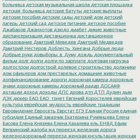
больница
детская музыкальная школа
детская площадка
детская_больница
детские батуты
детские выплаты
детские пособия
детские сады
детский дом
детский
лагерь
детский сад
детское питание
детское пособие
Джабаров
Джанхотов
дзюдо
диабет
дикие животные
диспансеризация
дистанционка
дистанционное
образование
Дмитрий Меведев
Дмитрий Медведев
Дмитрий Нестеров
Доблесть_Хингана
Добрые люди
Добрые руки
довыборы_в_Думу
дождь
документальный
фильм
долг
долги
долги по зарплате
долговая нагрузка
долгострои
долгострой
долевое строительство
должники
дом офицеров
дом престарелых
домашние животные
допфинансирование
дороги
дорожная камера
дорожные
знаки
дорожные камеры
дорожный радар
ДОСААФ
дотации
доход
доходы
ДПС
дрова
дтп
ДТП
Дудин
дым
ДЭК
дюкер
ЕАО
ЕАО_тонет
Евгений Коростелев
еврейская
культура
еврейская_мудрость
еврейские традиции
Евровидение
Евросеть
Еврстат
ЕГЭ
Единая Россия
единая
субсидия
Единый заказчик
Екатерина Румянцева
Елена
Басова
Елена Князева
Елена Хахалева
ель
ЕНВД
Ефим
Вепринский
жалоба
жд переезд
железная дорога
железнодорожный переезд
женская кнсультация
женская