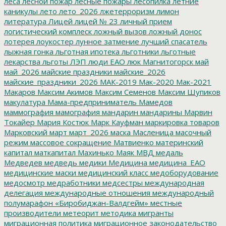
леса
лесной пожар
лесные пожары
лесопилка
летние
каникулы
лето
лето_2026
лжетерроризм
лимон
литература
Лицей
лицей № 23
личный прием
логистический комплеск
ложный вызов
ложный донос
лотерея
лоукостер
лунное затмение
лучший спасатель
лыжная гонка
льготная ипотека
льготники
льготные
лекарства
льготы
ЛЭП
люди ЕАО
люк
Магнитогорск
май
май_2026
майские праздники
майские_2026
майские_праздники_2026
МАК-2019
Мак-2020
Мак-2021
Макаров
Максим Акимов
Максим Семенов
Максим Шупиков
макулатура
Мама-предприниматель
Мамедов
маммография
мамография
мандарин
мандарины
Марвин
Токайер
Мария Костюк
Марк Кауфман
маркировка товаров
Марковский
март
март_2026
маска
Масленица
масочный
режим
массовое сокращение
Матвиенко
материнский
капитал
маткапитал
Махинько
Маяк
МВД
медаль
Медведев
медведь
медики
Медицина
медицина_ЕАО
медицинские маски
медицинский класс
медоборудование
медосмотр
медработники
медсестры
международная
делегация
международные отношения
международный
полумарафон «Биробиджан-Валдгейм»
местные
производители
метеорит
методика
мигранты
миграционная политика
миграционное законодательство