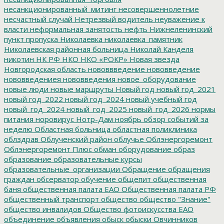
несанкционированный_митинг
несовершеннолетние
несчастный случай
Нетрезвый водитель
неуважение к
власти
неформальная занятость
нефть
Нижнеленинский
пункт пропуска
Николаевка
николаевка_памятник
Николаевская районная больница
Николай Канделя
никотин
НК РФ
НКО
НКО «РОКР»
Новая звезда
Новгородская область
нововвведение
нововведение
нововведениея
нововведения
новое_оборудование
новые люди
новые маршруты
Новый год
новый год_2021
новый год_2022
новый год_2024
новый учебный год
новый_год_2024
новый_год_2025
новый_год_2026
нормы
питания
норовирус
Нотр-Дам
ноябрь
обзор событий за
неделю
Областная больница
областная поликлиника
облздрав
Облученский район
облучье
Облэнергоремонт
Облэнергоремонт Плюс
обман
оборудование
образ
образование
образовательные курсы
образовательные_организации
Обращение
обращения
граждан
обсерватор
обучение
общепит
общественная
баня
общественная палата ЕАО
Общественная палата РФ
общественный транспорт
общество
общество "Знание"
общество инвалидов
Общество фотоискусства ЕАО
объединение
объявления
обыск
обыски
Овчинников