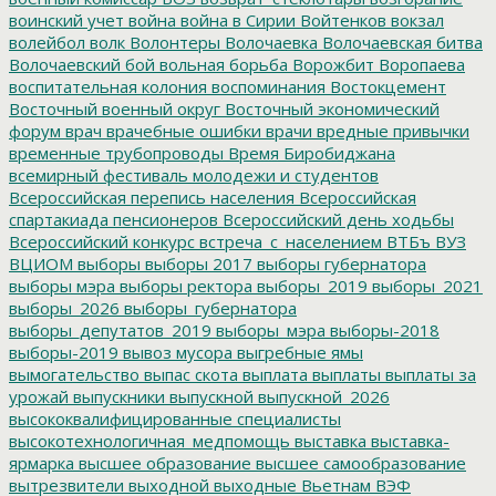
воинский учет
война
война в Сирии
Войтенков
вокзал
волейбол
волк
Волонтеры
Волочаевка
Волочаевская битва
Волочаевский бой
вольная борьба
Ворожбит
Воропаева
воспитательная колония
воспоминания
Востокцемент
Восточный военный округ
Восточный экономический
форум
врач
врачебные ошибки
врачи
вредные привычки
временные трубопроводы
Время Биробиджана
всемирный фестиваль молодежи и студентов
Всероссийская перепись населения
Всероссийская
спартакиада пенсионеров
Всероссийский день ходьбы
Всероссийский конкурс
встреча_с_населением
ВТБъ
ВУЗ
ВЦИОМ
выборы
выборы 2017
выборы губернатора
выборы мэра
выборы ректора
выборы_2019
выборы_2021
выборы_2026
выборы_губернатора
выборы_депутатов_2019
выборы_мэра
выборы-2018
выборы-2019
вывоз мусора
выгребные ямы
вымогательство
выпас скота
выплата
выплаты
выплаты за
урожай
выпускники
выпускной
выпускной_2026
высококвалифицированные специалисты
высокотехнологичная_медпомощь
выставка
выставка-
ярмарка
высшее образование
высшее самообразование
вытрезвители
выходной
выходные
Вьетнам
ВЭФ