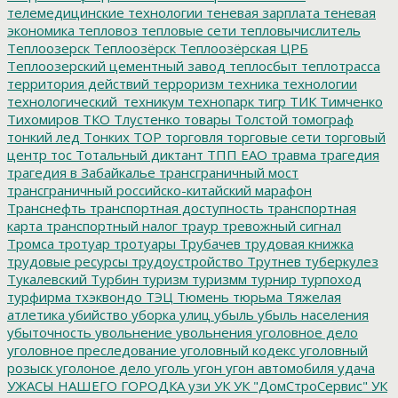
телемедицинские технологии
теневая зарплата
теневая
экономика
тепловоз
тепловые сети
тепловычислитель
Теплоозерск
Теплоозёрск
Теплоозёрская ЦРБ
Теплоозерский цементный завод
теплосбыт
теплотрасса
территория действий
терроризм
техника
технологии
технологический_техникум
технопарк
тигр
ТИК
Тимченко
Тихомиров
ТКО
Тлустенко
товары
Толстой
томограф
тонкий лед
Тонких
ТОР
торговля
торговые сети
торговый
центр
тос
Тотальный диктант
ТПП ЕАО
травма
трагедия
трагедия в Забайкалье
трансграничный мост
трансграничный российско-китайский марафон
Транснефть
транспортная доступность
транспортная
карта
транспортный налог
траур
тревожный сигнал
Тромса
тротуар
тротуары
Трубачев
трудовая книжка
трудовые ресурсы
трудоустройство
Трутнев
туберкулез
Тукалевский
Турбин
туризм
туризмм
турнир
турпоход
турфирма
тхэквондо
ТЭЦ
Тюмень
тюрьма
Тяжелая
атлетика
убийство
уборка улиц
убыль
убыль населения
убыточность
увольнение
увольнения
уголовное дело
уголовное преследование
уголовный кодекс
уголовный
розыск
уголоное дело
уголь
угон
угон автомобиля
удача
УЖАСЫ НАШЕГО ГОРОДКА
узи
УК
УК "ДомСтроСервис"
УК