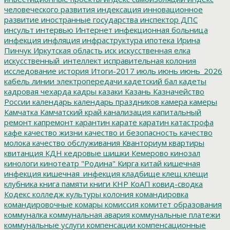
человеческого развития
индексация
инновационное
развитие
иностранные государства
инспектор ДПС
инсульт
интервью
Интернет
инфекционная больница
инфекция
инфляция
инфраструктура
ипотека
Ирина
Пинчук
Иркутская область
иск
искусственная елка
искусственный_интеллект
исправительная колония
исследование
история
Итоги-2017
июль
июнь
июнь_2026
кабель линии электропередачи
кадетский бал
кадеты
кадровая чехарда
кадры
казаки
Казань
Казначейство
России
календарь
календарь праздников
камера
камеры
Камчатка
Камчатский край
канализация
капитальный
ремонт
капремонт
карантин
карате
каратин
катастрофа
кафе
качество жизни
качество и безопасность
качество
молока
качество обслуживания
Кванториум
квартиры
квитанция
КДН
кедровые шишки
Кемерово
кинозал
кинологи
кинотеатр "Родина"
Кирга
китай
кишечная
инфекция
кишечная_инфекция
кладбище
клещ
клещи
клубника
книга памяти
книги
КНР
КоАП
ковид-сводка
Кодекс
колледж культуры
колония
командировка
командировочные
комары
комиссия
комитет образования
коммуналка
коммунальная авария
коммунальные платежи
коммунальные услуги
компенсации
компенсационные