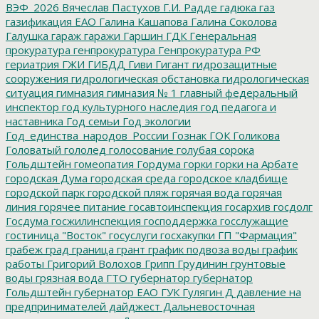
ВЭФ_2026
Вячеслав Пастухов
Г.И. Радде
гадюка
газ
газификация ЕАО
Галина Кашапова
Галина Соколова
Галушка
гараж
гаражи
Гаршин
ГДК
Генеральная
прокуратура
генпрокуратура
Генпрокуратура РФ
гериатрия
ГЖИ
ГИБДД
Гиви
Гигант
гидрозащитные
сооружения
гидрологическая обстановка
гидрологическая
ситуация
гимназия
гимназия № 1
главный федеральный
инспектор
год культурного наследия
год педагога и
наставника
Год семьи
Год экологии
Год_единства_народов_России
Гознак
ГОК
Голикова
Головатый
гололед
голосование
голубая сорока
Гольдштейн
гомеопатия
Гордума
горки
горки на Арбате
городская Дума
городская среда
городское кладбище
городской парк
городской пляж
горячая вода
горячая
линия
горячее питание
госавтоинспекция
госархив
госдолг
Госдума
госжилинспекция
господдержка
госслужащие
гостиница "Восток"
госуслуги
госхакупки
ГП "Фармация"
грабеж
град
граница
грант
график подвоза воды
график
работы
Григорий Волохов
Грипп
Грудинин
грунтовые
воды
грязная вода
ГТО
губернатор
губернатор
Гольдштейн
губернатор ЕАО
ГУК
Гулягин
Д
давление на
предпринимателей
дайджест
Дальневосточная