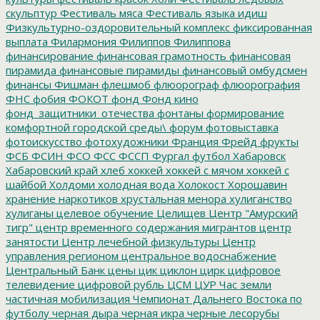
скульптур
Фестиваль мяса
Фестиваль языка идиш
Физкультурно-оздоровительный комплекс
фиксированная
выплата
Филармония
Филиппов
Филиппова
финансирование
финансовая грамотность
финансовая
пирамида
финансовые пирамиды
финансовый омбудсмен
финансы
Фишман
флешмоб
флюорограф
флюорография
ФНС
фобия
ФОКОТ
фонд
Фонд кино
фонд_защитники_отечества
фонтаны
формирование
комфортной городской среды\
форум
фотовыставка
фотоискусство
фотохудожники
Франция
Фрейд
фрукты
ФСБ
ФСИН
ФСО
ФСС
ФССП
Фургал
футбол
Хабаровск
Хабаровский край
хлеб
хоккей
хоккей с мячом
хоккей с
шайбой
Холдоми
холодная вода
Холокост
Хорошавин
хранение наркотиков
хрустальная менора
хулиганство
хулиганы
целевое обучение
Целищев
Центр "Амурский
тигр"
центр временного содержания мигрантов
центр
занятости
Центр лечебной физкультуры
Центр
управления регионом
центральное водоснабжение
Центральный Банк
цены
цик
циклон
цирк
цифровое
телевидение
цифровой рубль
ЦСМ
ЦУР
Час земли
частичная мобилизация
Чемпионат Дальнего Востока по
футболу
черная дыра
черная икра
черные лесорубы