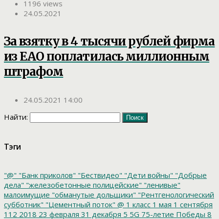
1196 views
24.05.2021
За взятку в 4 тысячи рублей фирма
из ЕАО поплатилась миллионным
штрафом
24.05.2021 14:00
Найти:
Тэги
"@"
"Банк приколов"
"Бествидео"
"Дети войны"
"Добрые
дела"
"железобетонные полицейские"
"ленивые"
малоимущие
"обманутые дольщики"
"Рентгенологический
субботник"
"Цементный поток"
@
1 класс
1 мая
1 сентября
112
2018
23 февраля
31 декабря
5
5G
75-летие Победы
8