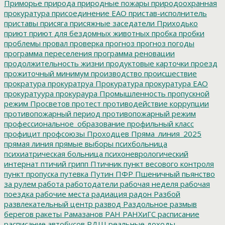
Приморье
природа
природные пожары
природоохранная
прокуратура
присоединение ЕАО
пристав-исполнитель
приставы
присяга
присяжные заседатели
Приходько
приют
приют для бездомных животных
пробка
пробки
проблемы
провал
проверка
прогноз
прогноз погоды
программа переселения
программа реновации
продолжительность жизни
продуктовые карточки
проезд
прожиточный минимум
производство
происшествие
прократура
прокуратруа
Прокуратура
прокуратура ЕАО
прокуратуура
прокураура
Промышленность
пропускной
режим
Просветов
протест
противодействие коррупции
противопожарный период
противопожарный режим
профессиональное_образование
профильный класс
профицит
профсоюзы
Проходцев
Пряма_линия_2025
прямая линия
прямые выборы
психбольница
психиатрическая больница
психоневрологический
интернат
птичий грипп
Птичник
пункт весового контроля
пункт пропуска
путевка
Путин
ПФР
Пшеничный
пьянство
за рулем
работа
работодатели
рабочая неделя
рабочая
поездка
рабочие места
радиация
радон
Разбой
развлекательный центр
развод
Раздольное
размыв
берегов
ракеты
Рамазанов
РАН
РАНХиГС
расписание
расписание автобусов
РДШ
реальные доходы