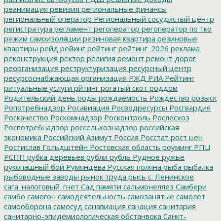
реанимация
ревизия
региональные финансы
региональный оператор
Региональный сосудистый центр
регистратура
регламент
регоператор
регоператор по тко
режим самоизоляции
резиновая квартира
резиновые
квартиры
рейд
рейинг
рейтинг
рейтинг_2026
реклама
реконструкция
ректор
религия
ремонт
ремонт дорог
реорганизация
реструктуризация
ресурсный центр
ресурсоснабжающая организация
РЖД
РИА Рейтинг
ритуальные услуги
рйтинг
рогатый скот
роддом
Родительский день
роды
рождаемость
Рождество
розыск
Ропотребнадзор
Росавиация
Росводресурсы
Росгвардия
Роскачество
Роскомнадзор
Росконтроль
Рослесхоз
Роспотребнадзор
россельхознадзор
российская
экономика
Российский Азимут
Россия
Росстат
рост цен
Ростислав Гольдштейн
Ростовская область
роуминг
РПЦ
РСПП
рубка деревьев
рубли
рубль
Рудное
ружье
рукопашный бой
Румянцева
Русская поляна
рыба
рыбалка
рыбоводные заводы
рынок труда
рысь
с. Ленинское
сага_налоговый_гнет
Сад памяти
сальмонеллез
Самбери
самбо
самогон
самодеятельность
самозанятые
самолет
самооборона
самосуд
санавиация
санация
санитария
санитарно-эпидемиологическая обстанвока
Санкт-