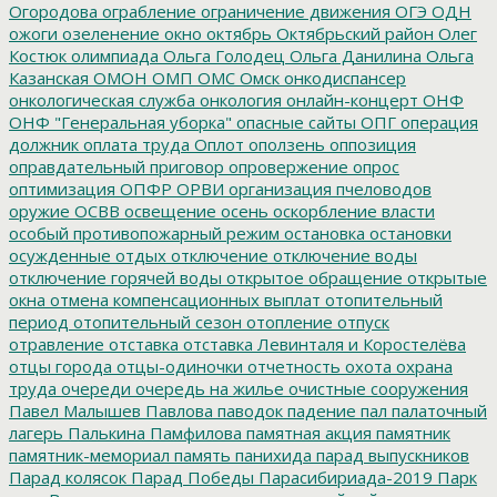
Огородова
ограбление
ограничение движения
ОГЭ
ОДН
ожоги
озеленение
окно
октябрь
Октябрьский район
Олег
Костюк
олимпиада
Ольга Голодец
Ольга Данилина
Ольга
Казанская
ОМОН
ОМП
ОМС
Омск
онкодиспансер
онкологическая служба
онкология
онлайн-концерт
ОНФ
ОНФ "Генеральная уборка"
опасные сайты
ОПГ
операция
должник
оплата труда
Оплот
оползень
оппозиция
оправдательный приговор
опровержение
опрос
оптимизация
ОПФР
ОРВИ
организация пчеловодов
оружие
ОСВВ
освещение
осень
оскорбление власти
особый противопожарный режим
остановка
остановки
осужденные
отдых
отключение
отключение воды
отключение горячей воды
открытое обращение
открытые
окна
отмена компенсационных выплат
отопительный
период
отопительный сезон
отопление
отпуск
отравление
отставка
отставка Левинталя и Коростелёва
отцы города
отцы-одиночки
отчетность
охота
охрана
труда
очереди
очередь на жилье
очистные сооружения
Павел Малышев
Павлова
паводок
падение
пал
палаточный
лагерь
Палькина
Памфилова
памятная акция
памятник
памятник-мемориал
память
панихида
парад выпускников
Парад колясок
Парад Победы
Парасибириада-2019
Парк