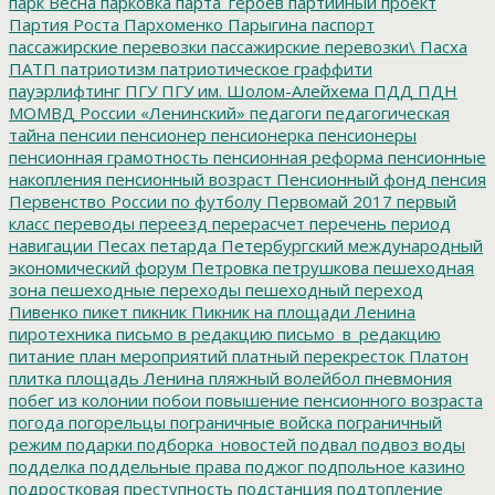
парк Весна
парковка
парта_героев
партийный проект
Партия Роста
Пархоменко
Парыгина
паспорт
пассажирские перевозки
пассажирские перевозки\
Пасха
ПАТП
патриотизм
патриотическое граффити
пауэрлифтинг
ПГУ
ПГУ им. Шолом-Алейхема
ПДД
ПДН
МОМВД России «Ленинский»
педагоги
педагогическая
тайна
пенсии
пенсионер
пенсионерка
пенсионеры
пенсионная грамотность
пенсионная реформа
пенсионные
накопления
пенсионный возраст
Пенсионный фонд
пенсия
Первенство России по футболу
Первомай 2017
первый
класс
переводы
переезд
перерасчет
перечень
период
навигации
Песах
петарда
Петербургский международный
экономический форум
Петровка
петрушкова
пешеходная
зона
пешеходные переходы
пешеходный переход
Пивенко
пикет
пикник
Пикник на площади Ленина
пиротехника
письмо в редакцию
письмо_в_редакцию
питание
план мероприятий
платный перекресток
Платон
плитка
площадь Ленина
пляжный волейбол
пневмония
побег из колонии
побои
повышение пенсионного возраста
погода
погорельцы
пограничные войска
пограничный
режим
подарки
подборка_новостей
подвал
подвоз воды
подделка
поддельные права
поджог
подпольное казино
подростковая преступность
подстанция
подтопление