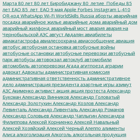
Марта
80 лет
80 лет Биробиджану
80_летие_Победы
85
лет ЕАО
85_лет_ЕАО
9 мая
Apple
Forbes
Instagram
L-410
QR-код
WhatsApp
Wi-Fi
WorldSkills Russia
аборты
аварийная
посадка
аварийное жилье
аварийные дома
аварийный дом
аварийный жилфонд
аварийный мост
авария
авария на
Чернобыльской АЭС
август
Авдалян
авиабилеты
авиакатастрофа
авиалесоохрана
авиасообщение
авиация
автобус
автобусная остановка
автобусные войны
автобусные остановки
автобусные перевозки
автобусный
парк
автобусы
автовокзал
автоклуб
автомобили
автомобиль
автоперевозки
Агада
агитпоезд
аграрии
адвокат
Адвокаты
административная комиссия
административная ответственность
административное
дело
администрация президента
азартные игры
азимут
АЗС
Акименко
активист
акция
акция протеста
Александр
Буксман
Александр Винников
Александр Головатый
Александр Золотухин
Александр Козлов
Александр
Левинталь
Александр Ливенталь
Александр Романов
Александр Соловьев
Александр Чаплыгин
Александра
Филиппова
Алексей Корниенко
Алексей Навальный
Алексей Хозяйский
Алексей Черный
Алеппо
алименты
Алиса
алкоголизация
Алкоголь
алкогольная продукция