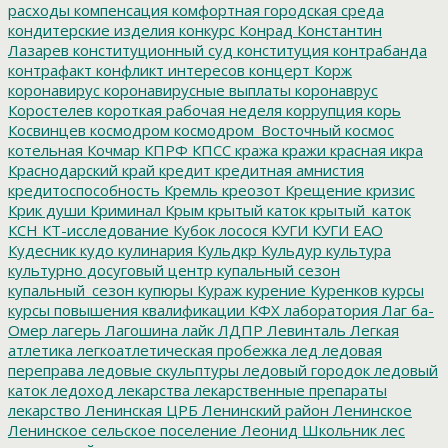
расходы
компенсация
комфортная городская среда
кондитерские изделия
конкурс
Конрад
Константин
Лазарев
конституционный суд
конституция
контрабанда
контрафакт
конфликт интересов
концерт
Корж
коронавирус
коронавирусные выплаты
коронаврус
Коростелев
короткая рабочая неделя
коррупция
корь
Косвинцев
космодром
космодром_Восточный
космос
котельная
Кочмар
КПРФ
КПСС
кража
кражи
красная икра
Краснодарский край
кредит
кредитная амнистия
кредитоспособность
Кремль
креозот
Крещение
кризис
Крик души
Криминал
Крым
крытый каток
крытый_каток
КСН
КТ-исследование
Кубок лосося
КУГИ
КУГИ ЕАО
Кудесник
кудо
кулинария
Кульдкр
Кульдур
культура
культурно досуговый центр
купальный сезон
купальный_сезон
купюры
Кураж
курение
Куренков
курсы
курсы повышения квалификации
КФХ
лаборатория
Лаг ба-
Омер
лагерь
Лагошина
лайк
ЛДПР
Левинталь
Легкая
атлетика
легкоатлетическая пробежка
лед
ледовая
переправа
ледовые скульптуры
ледовый городок
ледовый
каток
ледоход
лекарства
лекарственные препараты
лекарство
Ленинская ЦРБ
Ленинский район
Ленинское
Ленинское сельское поселение
Леонид Школьник
лес