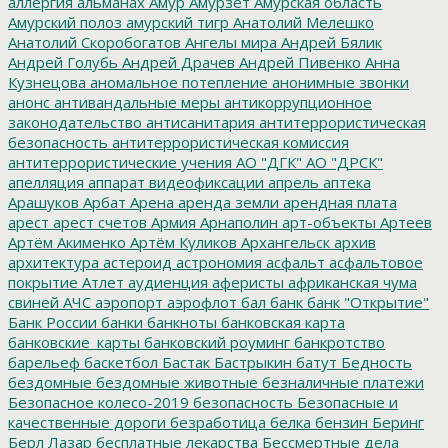
аллергия
альманах
Амур
Амурзет
Амурская область
Амурский полоз
амурский тигр
Анатолий Мелешко
Анатолий Скоробогатов
Ангелы мира
Андрей Бялик
Андрей Голубь
Андрей Драчев
Андрей Пивенко
Анна
Кузнецова
аномальное потепление
анонимные звонки
анонс
антивандальные меры
антикоррупционное
законодательство
антисанитария
антитеррористическая
безопасность
антитеррористическая комиссия
антитеррористические учения
АО "ДГК"
АО "ДРСК"
апелляция
аппарат видеофиксации
апрель
аптека
Арашуков
Арбат
Арена
аренда земли
арендная плата
арест
арест счетов
Армия
Арнаполин
арт-объекты
Артеев
Артём Акименко
Артём Куликов
Архангельск
архив
архитектура
астероид
астрономия
асфальт
асфальтовое
покрытие
Атлет
аудиенция
аферисты
африканская чума
свиней
АЧС
аэропорт
аэрофлот
бал
банк
банк "Открытие"
Банк России
банки
банкноты
банковская карта
банковские_карты
банковский роуминг
банкротство
барельеф
баскетбол
Бастак
Бастрыкин
батут
Бедность
бездомные
бездомные животные
безналичные платежи
Безопасное колесо-2019
безопасность
Безопасные и
качественные дороги
безработица
белка
бензин
Беринг
Берл Лазар
бесплатные лекарства
Бессмертные дела