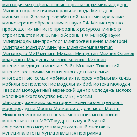
миграция
микрофинансовые_организации
миллиардеры
Минвостокразвития
минеральная вода
Минздрав
минимальный размер заработной платы
минирование
министерство образования и науки РФ
Министерство
просвещения
министр природных ресурсов
Министр
строительства и ЖКХ
Минобороны РФ
Минобрнауки
Минприроды
минпромторг
Минпросвещения
Минстрой
Минтранс
Минтруд
Минфин
Минэкономразвития
Минэнерго
МИР
митинг
Михаил Мишустин
Михаил Озимок
младенцы
Младушка
мнение
мнение_Кузовин
мнение_медицина
мнение_Райт
Мнение_Тиховский
мнение_экономика
мнения
многодетные семьи
многодетные_семьи
мобильная галерея
мобильная связь
мобильное приложение
модельная библиотека
Молодая
Гвардия
молодежный еврейский центр
молодежь
молоко
молочное скотоводство
МОМВД России
«Биробиджанский»
мониторинг
мониторинг цен
морг
морепродукты
Москва
Московское дело
мост
Мост в
Нижнеленинском
мотопомпа
мошенник
мошенники
мошенничество
МРОТ
мудрость
музей
музей
современного искусства
музыкальный спектакль
муниципалитеты
муниципальная программа