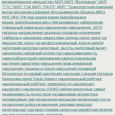
муниципальное имущество
МУП
МУП "Водоканал"
МУП
"ГТС"
МУП "ГУК
МУП "ПАТП"
МУП "Транспортная компания
мусор
мусорная реформа
Мусульманская община
МФЦ
МЧС
МЧС РФ
мэр
мэрия
мэрия Биробиджана
мэрия_Биробиджана
мясо
Мясокомбинат
набережная
Навальный
навигация
наводнение
наводнение_2019
награда
награждение
надежда
Назаров
назначения
Найфельд
наказание
накркотики
наледь
налог
налог на
имущество
налог на профессиональный доход
налоги
налоговая нагрузка
налоговые_льготы
налоговый вычет
нападение
напорный коллектор
наркозависимость
нарколаборатория
наркомания
наркосодержащие
растения
наркотики
нарушение прав инвалидов
нарушение тишины и покоя
нарушения пожарной
безопасности
насвай
население
насосная станция
Наталья
Баженова
наука
Наум Ливант
национальный рейтинг
национальный рейтинг тревожности
наципроект
нацпроект
нацпроекты
НДФЛ
неблагополучные семьи
недвижимость
недострои
независимая экспертиза
независимые сми
незаконная миграция
незаконная охота
незаконная рубка
незаконная_реклама
некролог
нелегальная торговля
Немаев
непогода
нерабочая неделя
несанкционированная_торговля