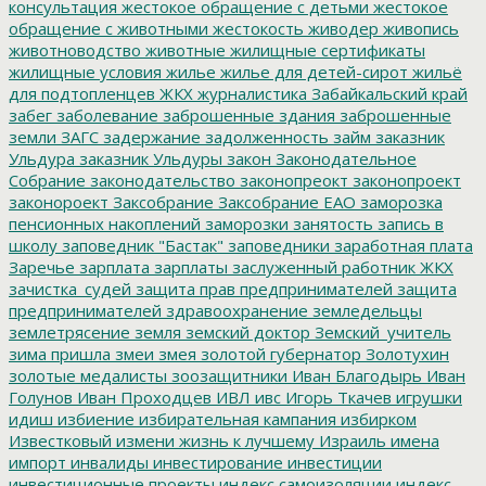
консультация
жестокое обращение с детьми
жестокое
обращение с животными
жестокость
живодер
живопись
животноводство
животные
жилищные сертификаты
жилищные условия
жилье
жилье для детей-сирот
жильё
для подтопленцев
ЖКХ
журналистика
Забайкальский край
забег
заболевание
заброшенные здания
заброшенные
земли
ЗАГС
задержание
задолженность
займ
заказник
Ульдура
заказник Ульдуры
закон
Законодательное
Собрание
законодательство
законопреокт
законопроект
законороект
Заксобрание
Заксобрание ЕАО
заморозка
пенсионных накоплений
заморозки
занятость
запись в
школу
заповедник "Бастак"
заповедники
заработная плата
Заречье
зарплата
зарплаты
заслуженный работник ЖКХ
зачистка_судей
защита прав предпринимателей
защита
предпринимателей
здравоохранение
земледельцы
землетрясение
земля
земский доктор
Земский_учитель
зима пришла
змеи
змея
золотой губернатор
Золотухин
золотые медалисты
зоозащитники
Иван Благодырь
Иван
Голунов
Иван Проходцев
ИВЛ
ивс
Игорь Ткачев
игрушки
идиш
избиение
избирательная кампания
избирком
Известковый
измени жизнь к лучшему
Израиль
имена
импорт
инвалиды
инвестирование
инвестиции
инвестиционные проекты
индекс самоизоляции
индекс