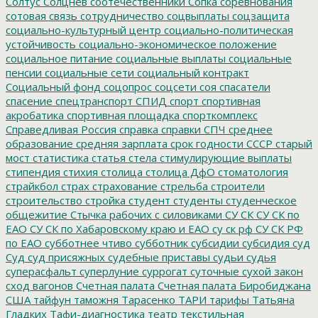
Солтус
Солцнев
соотечественники
Сопка
соревнования
сотовая связь
сотрудничество
соцвыплаты
соцзащита
социально-культурный центр
социально-политическая
устойчивость
социально-экономическое положение
социальное питание
социальные выплаты
социальные
пенсии
социальные сети
социальный контракт
Социальный фонд
соцопрос
соцсети
соя
спасатели
спасение
спецтранспорт
СПИД
спорт
спортивная
акробатика
спортивная площадка
спорткомплекс
Справедливая Россия
справка
справки
СПЧ
среднее
образование
средняя зарплата
срок годности
СССР
старый
мост
статистика
статья
стела
стимулирующие выплаты
стипендия
стихия
столица
столица ДфО
стоматология
страйкбол
страх
страхование
стрельба
строители
строительство
стройка
студент
студенты
студенческое
общежитие
Стычка рабочих с силовиками
СУ СК
СУ СК по
ЕАО
СУ СК по Хабаровскому краю и ЕАО
су ск рф
СУ СК РФ
по ЕАО
субботнее чтиво
субботник
субсидии
субсидия
суд
Суд
суд присяжных
судебные приставы
судьи
судья
суперасфальт
суперлуние
суррогат
суточные
сухой закон
сход вагонов
Счетная палата
Счетная палата Биробиджана
США
тайфун
таможня
Тарасенко
ТАРИ
тарифы
Татьяна
Гладких
Тафи-диагностика
театр
текстильная