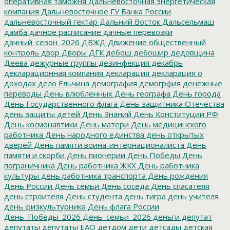
оперативная таможня
Дальневосточная энергетическая
компания
Дальневосточное ГУ Банка России
дальневосточный гектар
Дальний Восток
Дальсельмаш
дамба
дачное расписание
дачные перевозки
дачный_сезон_2026
ДВЖД
Движение общественный
контроль
двор
Дворы
ДГК
дебош
дебошир
дедовщина
Деева
дежурные группы
дезинфекция
декабрь
декларационная компания
декларация
декларация о
доходах
дело Ельчина
демография
демогрфия
денежные
переводы
День влюбленных
День географа
День города
День Государственного флага
День защитника Отечества
день защиты детей
День Знаний
День Конституции РФ
День космонавтики
День матери
День медицинского
работника
День народного единства
день открытых
дверей
День памяти воина-интернационалиста
День
памяти и скорби
День пионерии
День Победы
День
пограничника
День работника ЖКХ
День работника
культуры
день работника транспорта
День рождения
День России
День семьи
День соседа
День спасателя
день строителя
День студента
день тигра
день учителя
день физкультурника
День флага России
День_Победы_2026
День_семьи_2026
деньги
депутат
депутаты
депутаты ЕАО
детдом
дети
детсады
детская