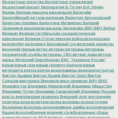
бюджетные средства
бюджетные учреждения
бюджетный кредит
бюрократия
В. Путин
В.И. Ленин
Вадим Зингман
вакцина
вакцинация
Валдгейм
Валдгеймский детдом
валежник
Валентин Брусиловский
Валентин Коровин
Валентина Матвиенко
Валерий
Дранников
вандализм
вандалы
Васильева
ВВО
ВВП
Вебер
Великан
Великая Октябрьская социалистическая
революция
Великая Отечественная война
велодорожка
велопробег
велосипед
Верховный суд
весенние каникулы
весенний призыв
ветер
ветеран
ветераны
ветераны
пограничной службы
ветераны_СВО
ветхие дома
ветхое
жилье
Вечерний Биробиджан
ВЖС "Надежда России"
взрыв
взрыв газа
взрыв газового баллона
взрыв
метеорита
взятка
взятки
видеокамеры
видеорегистратор
Виктор Ишавев
Виктор Ишаев
Виктор Орёл
Виктор
Солнцев
викторина
Винников
вице-премьер
ВИЧ
ВККС
Владивосток
Владимир Марковский
Владимир Мишустин
Владимир Путин
Владимир Сахаровский
Владимир Якушев
власть
внеплановая проверка
Внешний долг
внутренняя
политика
вода
водители
водка
водоемы
водоисточник
Водоканал
водолазы
водоналивные дамбы
водонапорная
башня
водоснабжение
военная служба
военные сборы
военный комиссар
ВОЗ
возврат_стеклотары
возгорание