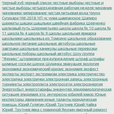
Черный куб
черный список
честные выборы
честные и
чистые выборы
четырехдневная рабочая неделя
чиновник
чиновники
чипирование
чистая питьевая вода
Чиунэ
Сугихара
ЧМ-2018
ЧП
чс
чума
шампанское
Шапиро
шахматы
шашки
шашлыки
швейная фабрика
Шевченко
шелковый путь
Шереметьево
школа
школа № 10
школа №
11
школа № 4
школа № 9
школы
школьная ярмарка
школьники
школьница из Томсино
школьное образование
школьное питание
школьные автобусы
школьные
завтраки
школьные каникулы
школьные перевозки
школьные поборы
школьный автобус
Шоу группа
"Феникс"
штормовое предупреждение
штраф
штрафы
шумные соседи
щенок
Щукинка
эвакуация
экология
экономика
экономический кризис
экономия
экофест
эксперты
экспорт
экстремизм
электрика
электричество
электричка
электрички
электронная запись
электронные
турникеты
электроплита
электросети
электроэнергия
Энергосбыт
энерготарифы
энкаунтер
эпидемиологическая
ситуация
эпидемия
это_интересно
юбилей
юмор
Юные
инспекторы движения
юные таланты
юридическая
помощь
Юрий Гулягин
Юрий Трутнев
Юрий Чайка
Юрий_Трутнев
явка с повинной
Якунин
ямочный ремонт