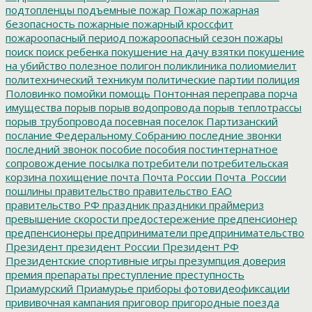
подтопленцы
подъемные
пожар
Пожар
пожарная
безопасность
пожарные
пожарный кроссфит
пожароопасный период
пожароопасный сезон
пожары
поиск
поиск ребенка
покушение на дачу взятки
покушение
на убийство
полезное
полигон
поликлиника
полиомиелит
политехнический техникум
политические партии
полиция
Половинко
помойки
помощь
Понтонная переправа
порча
имущества
порыв
порыв водопровода
порыв теплотрассы
порыв трубопровода
посевная
поселок Партизанский
послание Федеральному Собранию
последние звонки
последний звонок
пособие
пособия
постинтернатное
сопровождение
посылка
потребители
потребительская
корзина
похищение
почта
Почта России
Почта_России
пошлины
правительство
правительство ЕАО
правительство РФ
праздник
праздники
праймериз
превышение скорости
предостережение
предпенсионер
предпенсионеры
предприниматели
предпринимательство
Президент
президент России
Президент РФ
Президентские спортивные игры
презумпция доверия
премия
препараты
преступление
преступность
Приамурский
Приамурье
приборы фотовидеофиксации
прививочная кампания
приговор
пригородные поезда