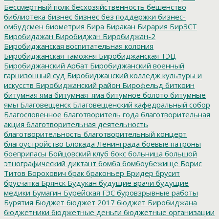
Бессмертный полк
бесхозяйственность
бешенство
библиотека
бизнес
бизнес без поддержки
бизнес-
омбудсмен
биометрия
Бира
Биракан
Бирария
БирЗСТ
Биробидажан
Биробиджан
Биробиджан-2
Биробиджанская воспитательная колония
Биробиджанская таможня
Биробиджанская ТЭЦ
Биробиджанский Арбат
Биробиджанский военный
гарнизонный суд
Биробиджанский колледж культуры и
искусств
Биробиджанский район
Бирофельд
биткоин
битумная яма
битумная_яма
битумное болото
битумные
ямы
Благовещенск
Благовещенский кафедральный собор
Благословенное
благотворитель года
благотворительная
акция
благотворительная деятельность
благотворительность
благотворительный концерт
благоустройство
Блокада Ленинграда
боевые патроны
боеприпасы
Бойцовский клуб
бокс
больница
большой
этнографический диктант
бомба
бомбоубежище
Борис
Титов
Борохович
брак
браконьер
Бридер
брусит
брусчатка
Брянск
Будукан
будущие врачи
будущие
медики
Бумагин
Бурейская ГЭС
буровзрывные работы
Бурятия
Бюджет
бюджет 2017
бюджет Биробиджана
бюджетники
бюджетные деньги
бюджетные организации