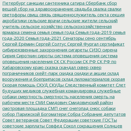
Петербург
санкции
сантехника
сатира
Сбербанк
сбор
вещей
сбор на здравоохранение
свадьба
свалка
свалки
светофоры
свищ
связь
священнослужитель
секта
секция
акробатики
сельские врачи
сельские жители
сельский
учитель
сельское хозяйство
сельскохозяйственная
ярмарка
семена
семья
семья года
Семья года-2019
семья
года-2020
Семья года-2021
Сенаторы
сено
сентябрь
Сергей Ерёмин
Сергей Солтус
Сергей Фургал
сертификат
сибиреязвенные захоронения
сигареты
СИЗО
сирена
Сирия
Сироткин
сироты
система оповещения
система
оповещения населения
СК
СК России
СК РФ
СК РФ по
Хабаровскому краю
сказка
скандал
сквер
сквер
пограничников
скейт-парк
скидка
скидки и акции
склад
вооружения и боеприпасов
склад пиломатериалов
скорая
Скорая помощь
СКУД
СКУДы
Следственный комитет
Слет
будущих медиков
служебная командировка
служебные
собаки
смертность
смертность населения
смерть на
рабочем месте
СМИ
Смидович
Смидовичский район
смотровая площадка
СМП
снег
снегопад
снюс
собаки
собор Парижской Богоматери
Собра
Собрание депутатов
Совет ветеранов
Совет Федерации
советские ГОСТы
советские зарплаты
Совфед
Сокол
сокращения
Солнцев