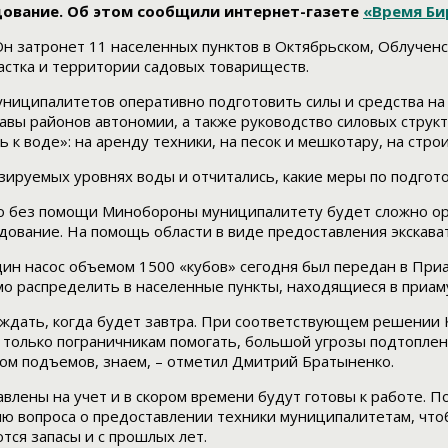
дование. Об этом сообщили интернет-газете
«Время Б
Он затронет 11 населенных пунктов в Октябрьском, Облученс
астка и территории садовых товариществ.
ниципалитетов оперативно подготовить силы и средства на 
авы районов автономии, а также руководство силовых структ
 к воде»: на аренду техники, на песок и мешкотару, на стр
зируемых уровнях воды и отчитались, какие меры по подгото
 что без помощи Минобороны муниципалитету будет сложно 
дование. На помощь области в виде предоставления экскава
ин насос объемом 1500 «кубов» сегодня был передан в Приа
о распределить в населенные пункты, находящиеся в приаму
 ждать, когда будет завтра. При соответствующем решении К
 только пограничникам помогать, большой угрозы подтоплен
том подъемов, знаем, – отметил Дмитрий Братыненко.
тавлены на учет и в скором времени будут готовы к работе.
ю вопроса о предоставлении техники муниципалитетам, что
ся запасы и с прошлых лет.