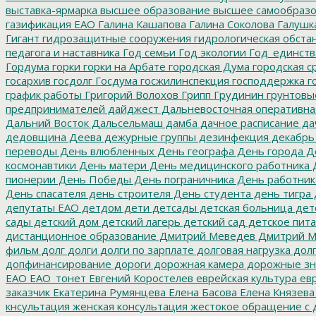
выставка-ярмарка
высшее образование
высшее самообразо
газификация ЕАО
Галина Кашапова
Галина Соколова
Галушк
Гигант
гидрозащитные сооружения
гидрологическая обста
педагога и наставника
Год семьи
Год экологии
Год_единств
Гордума
горки
горки на Арбате
городская Дума
городская с
госархив
госдолг
Госдума
госжилинспекция
господдержка
г
график работы
Григорий Волохов
Грипп
Грудинин
грунтовы
предпринимателей
дайджест
Дальневосточная оперативна
Дальний Восток
Дальсельмаш
дамба
дачное расписание
да
дедовщина
Деева
дежурные группы
дезинфекция
декабрь
переводы
День влюбленных
День географа
День города
Де
космонавтики
День матери
День медицинского работника
Д
пионерии
День Победы
День пограничника
День работник
День спасателя
день строителя
День студента
день тигра
депутаты ЕАО
детдом
дети
детсады
детская больница
дет
сады
детский дом
детский лагерь
детский сад
детское пит
дистанционное образование
Дмитрий Меведев
Дмитрий М
фильм
долг
долги
долги по зарплате
долговая нагрузка
долг
допфинансирование
дороги
дорожная камера
дорожные зн
ЕАО
ЕАО_тонет
Евгений Коростелев
еврейская культура
евр
заказчик
Екатерина Румянцева
Елена Басова
Елена Князева
кнсультация
женская консультация
жестокое обращение с 