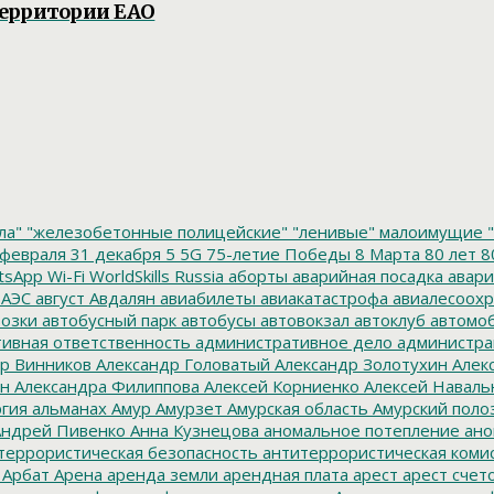
территории ЕАО
ла"
"железобетонные полицейские"
"ленивые" малоимущие
"
февраля
31 декабря
5
5G
75-летие Победы
8 Марта
80 лет
8
tsApp
Wi-Fi
WorldSkills Russia
аборты
аварийная посадка
авари
 АЭС
август
Авдалян
авиабилеты
авиакатастрофа
авиалесоохр
озки
автобусный парк
автобусы
автовокзал
автоклуб
автомо
ивная ответственность
административное дело
администра
р Винников
Александр Головатый
Александр Золотухин
Алек
ин
Александра Филиппова
Алексей Корниенко
Алексей Наваль
гия
альманах
Амур
Амурзет
Амурская область
Амурский поло
ндрей Пивенко
Анна Кузнецова
аномальное потепление
ано
террористическая безопасность
антитеррористическая коми
Арбат
Арена
аренда земли
арендная плата
арест
арест счет