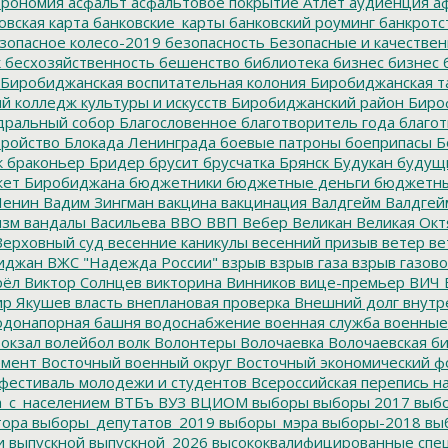
трономия
асфальт
асфальтовое покрытие
Атлет
аудиенция
аф
овская карта
банковские_карты
банковский роуминг
банкротс
зопасное колесо-2019
безопасность
Безопасные и качестве
к
бесхозяйственность
бешенство
библиотека
бизнес
бизнес 
Биробиджанская воспитательная колония
Биробиджанская т
 колледж культуры и искусств
Биробиджанский район
Биро
дральный собор
Благословенное
благотворитель года
благот
тройство
Блокада Ленинграда
боевые патроны
боеприпасы
Б
к
браконьер
Бридер
брусит
брусчатка
Брянск
Будукан
будущи
ет Биробиджана
бюджетники
бюджетные деньги
бюджетны
Ленин
Вадим Зингман
вакцина
вакцинация
Валдгейм
Валдгей
изм
вандалы
Васильева
ВВО
ВВП
Вебер
Великан
Великая Окт
ерховный суд
весенние каникулы
весенний призыв
ветер
ве
иджан
ВЖС "Надежда России"
взрыв
взрыв газа
взрыв газово
рёл
Виктор Солнцев
викторина
Винников
вице-премьер
ВИЧ
р Якушев
власть
внеплановая проверка
Внешний долг
внутр
донапорная башня
водоснабжение
военная служба
военные
окзал
волейбол
волк
Волонтеры
Волочаевка
Волочаевская б
емент
Восточный военный округ
Восточный экономический ф
фестиваль молодежи и студентов
Всероссийская перепись н
а_с_населением
ВТБъ
ВУЗ
ВЦИОМ
выборы
выборы 2017
выбо
тора
выборы_депутатов_2019
выборы_мэра
выборы-2018
вы
и
выпускной
выпускной_2026
высококвалифицированные спе