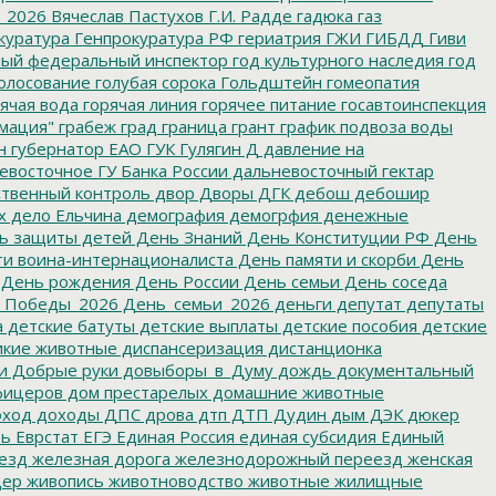
_2026
Вячеслав Пастухов
Г.И. Радде
гадюка
газ
куратура
Генпрокуратура РФ
гериатрия
ГЖИ
ГИБДД
Гиви
ный федеральный инспектор
год культурного наследия
год
олосование
голубая сорока
Гольдштейн
гомеопатия
ячая вода
горячая линия
горячее питание
госавтоинспекция
мация"
грабеж
град
граница
грант
график подвоза воды
н
губернатор ЕАО
ГУК
Гулягин
Д
давление на
восточное ГУ Банка России
дальневосточный гектар
твенный контроль
двор
Дворы
ДГК
дебош
дебошир
х
дело Ельчина
демография
демогрфия
денежные
ь защиты детей
День Знаний
День Конституции РФ
День
и воина-интернационалиста
День памяти и скорби
День
День рождения
День России
День семьи
День соседа
_Победы_2026
День_семьи_2026
деньги
депутат
депутаты
а
детские батуты
детские выплаты
детские пособия
детские
кие животные
диспансеризация
дистанционка
и
Добрые руки
довыборы_в_Думу
дождь
документальный
фицеров
дом престарелых
домашние животные
ход
доходы
ДПС
дрова
дтп
ДТП
Дудин
дым
ДЭК
дюкер
ть
Еврстат
ЕГЭ
Единая Россия
единая субсидия
Единый
езд
железная дорога
железнодорожный переезд
женская
дер
живопись
животноводство
животные
жилищные