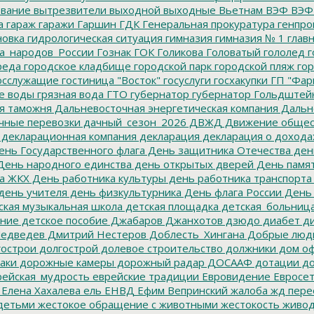
вание
вытрезвители
выходной
выходные
Вьетнам
ВЭФ
ВЭФ
а
гараж
гаражи
Гаршин
ГДК
Генеральная прокуратура
генпро
новка
гидрологическая ситуация
гимназия
гимназия № 1
глав
а_народов_России
Гознак
ГОК
Голикова
Головатый
гололед
г
реда
городское кладбище
городской парк
городской пляж
гор
осслужащие
гостиница "Восток"
госуслуги
госхакупки
ГП "Фар
е воды
грязная вода
ГТО
губернатор
губернатор Гольдштей
я таможня
Дальневосточная энергетическая компания
Дальне
чные перевозки
дачный_сезон_2026
ДВЖД
Движение общес
декларационная компания
декларация
декларация о дохода
нь Государственного флага
День защитника Отечества
ден
ень народного единства
день открытых дверей
День памят
а ЖКХ
День работника культуры
день работника транспорта
день учителя
день физкультурника
День флага России
День
ская музыкальная школа
детская площадка
детская_больниц
ание
детское пособие
Джабаров
Джанхотов
дзюдо
диабет
ди
едведев
Дмитрий Нестеров
Доблесть_Хингана
Добрые люд
острои
долгострой
долевое строительство
должники
дом о
аки
дорожные камеры
дорожный радар
ДОСААФ
дотации
до
ейская_мудрость
еврейские традиции
Евровидение
Евросе
Елена Хахалева
ель
ЕНВД
Ефим Вепринский
жалоба
жд пере
детьми
жестокое обращение с животными
жестокость
живо