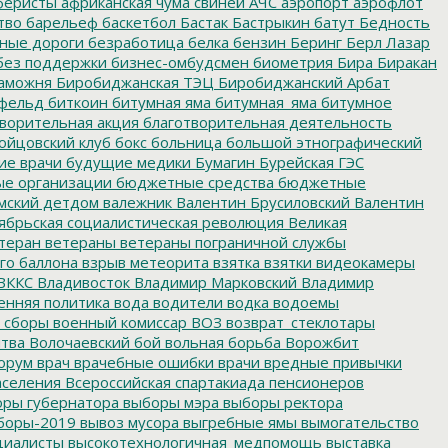
еристы
африканская чума свиней
АЧС
аэропорт
аэрофлот
тво
барельеф
баскетбол
Бастак
Бастрыкин
батут
Бедность
нные дороги
безработица
белка
бензин
Беринг
Берл Лазар
без поддержки
бизнес-омбудсмен
биометрия
Бира
Биракан
аможня
Биробиджанская ТЭЦ
Биробиджанский Арбат
фельд
биткоин
битумная яма
битумная_яма
битумное
ворительная акция
благотворительная деятельность
ойцовский клуб
бокс
больница
большой этнографический
е врачи
будущие медики
Бумагин
Бурейская ГЭС
е организации
бюджетные средства
бюджетные
мский детдом
валежник
Валентин Брусиловский
Валентин
ябрьская социалистическая революция
Великая
теран
ветераны
ветераны пограничной службы
го баллона
взрыв метеорита
взятка
взятки
видеокамеры
ВККС
Владивосток
Владимир Марковский
Владимир
енняя политика
вода
водители
водка
водоемы
 сборы
военный комиссар
ВОЗ
возврат_стеклотары
итва
Волочаевский бой
вольная борьба
Ворожбит
орум
врач
врачебные ошибки
врачи
вредные привычки
аселения
Всероссийская спартакиада пенсионеров
ры губернатора
выборы мэра
выборы ректора
боры-2019
вывоз мусора
выгребные ямы
вымогательство
циалисты
высокотехнологичная_медпомощь
выставка