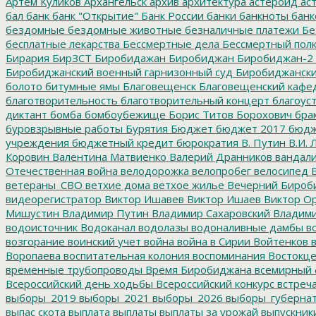
Артём Куликов
Архангельск
архив
архитектура
астероид
ас
бал
банк
банк "Открытие"
Банк России
банки
банкноты
банк
бездомные
бездомные животные
безналичные платежи
Бе
бесплатные лекарства
Бессмертные дела
Бессмертный пол
Бирария
БирЗСТ
Биробидажан
Биробиджан
Биробиджан-2
Биробиджанский военный гарнизонный суд
Биробиджанский
болото
битумные ямы
Благовещенск
Благовещенский кафе
благотворительность
благотворительный концерт
благоус
диктант
бомба
бомбоубежище
Борис Титов
Борохович
бра
буровзрывные работы
Бурятия
Бюджет
бюджет 2017
бюдж
учреждения
бюджетный кредит
бюрократия
В. Путин
В.И. 
Коровин
Валентина Матвиенко
Валерий Дранников
вандал
Отечественная война
велодорожка
велопробег
велосипед
В
ветераны_СВО
ветхие дома
ветхое жилье
Вечерний Бироб
видеорегистратор
Виктор Ишавев
Виктор Ишаев
Виктор О
Мишустин
Владимир Путин
Владимир Сахаровский
Владими
водоисточник
Водоканал
водолазы
водоналивные дамбы
во
возгорание
воинский учет
война
война в Сирии
Войтенков
в
Воропаева
воспитательная колония
воспоминания
Востокц
временные трубопроводы
Время Биробиджана
всемирный 
Всероссийский день ходьбы
Всероссийский конкурс
встреч
выборы_2019
выборы_2021
выборы_2026
выборы_губерна
выпас скота
выплата
выплаты
выплаты за урожай
выпускник