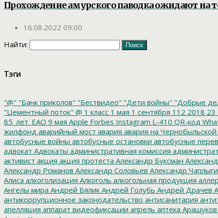
Прохождение амурского паводка ожидают на 
16.08.2022 09:00
Найти:
Тэги
"@"
"Банк приколов"
"Бествидео"
"Дети войны"
"Добрые де
"Цементный поток"
@
1 класс
1 мая
1 сентября
112
2018
23 
85_лет_ЕАО
9 мая
Apple
Forbes
Instagram
L-410
QR-код
Wha
жилфонд
аварийный мост
авария
авария на Чернобыльской
автобусные войны
автобусные остановки
автобусные перев
адвокат
Адвокаты
административная комиссия
администрат
активист
акция
акция протеста
Александр Буксман
Александ
Александр Романов
Александр Соловьев
Александр Чаплыг
Алиса
алкоголизация
Алкоголь
алкогольная продукция
аллер
Ангелы мира
Андрей Бялик
Андрей Голубь
Андрей Драчев
А
антикоррупционное законодательство
антисанитария
анти
апелляция
аппарат видеофиксации
апрель
аптека
Арашуков