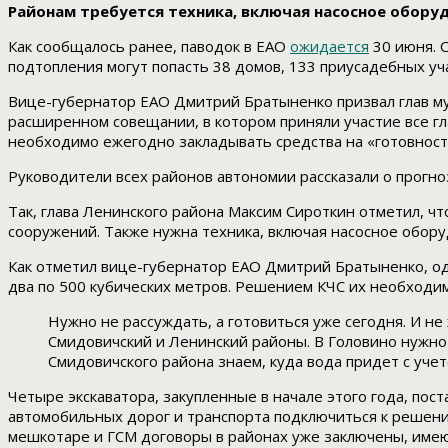
Районам требуется техника, включая насосное обору
Как сообщалось ранее, паводок в ЕАО
ожидается
30 июня. 
подтопления могут попасть 38 домов, 133 приусадебных уч
Вице-губернатор ЕАО Дмитрий Братыненко призвал глав му
расширенном совещании, в котором приняли участие все гл
необходимо ежегодно закладывать средства на «готовность
Руководители всех районов автономии рассказали о прогно
Так, глава Ленинского района Максим Сироткин отметил,
сооружений. Также нужна техника, включая насосное обору
Как отметил вице-губернатор ЕАО Дмитрий Братыненко, од
два по 500 кубических метров. Решением КЧС их необходим
Нужно не рассуждать, а готовиться уже сегодня. И не
Смидовичский и Ленинский районы. В Головино нужно
Смидовичского района знаем, куда вода придет с уче
Четыре экскаватора, закупленные в начале этого года, пос
автомобильных дорог и транспорта подключиться к решени
мешкотаре и ГСМ договоры в районах уже заключены, имеют