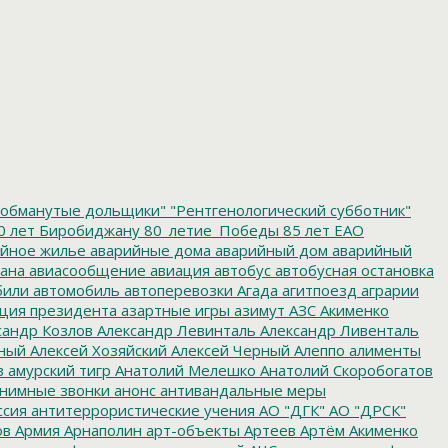
обманутые дольщики"
"Рентгенологический субботник"
0 лет Биробиджану
80_летие_Победы
85 лет ЕАО
йное жилье
аварийные дома
аварийный дом
аварийный
ана
авиасообщение
авиация
автобус
автобусная остановка
били
автомобиль
автоперевозки
Агада
агитпоезд
аграрии
ция президента
азартные игры
азимут
АЗС
Акименко
сандр Козлов
Александр Левинталь
Александр Ливенталь
ный
Алексей Хозяйский
Алексей Черный
Алеппо
алименты
з
амурский тигр
Анатолий Мелешко
Анатолий Скоробогатов
нимные звонки
анонс
антивандальные меры
ссия
антитеррористические учения
АО "ДГК"
АО "ДРСК"
ов
Армия
Арнаполин
арт-объекты
Артеев
Артём Акименко