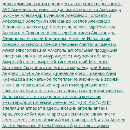
дело
администрация президента
азартные игры
азимут
АЗС
Акименко
активист
акция
акция протеста
Александр
Буксман
Александр Винников
Александр Головатый
Александр Золотухин
Александр Козлов
Александр
Левинталь
Александр Ливенталь
Александр Романов
Александр Соловьев
Александр Чаплыгин
Александра
Филиппова
Алексей Корниенко
Алексей Навальный
Алексей Хозяйский
Алексей Черный
Алеппо
алименты
Алиса
алкоголизация
Алкоголь
алкогольная продукция
аллергия
альманах
Амур
Амурзет
Амурская область
Амурский полоз
амурский тигр
Анатолий Мелешко
Анатолий Скоробогатов
Ангелы мира
Андрей Бялик
Андрей Голубь
Андрей Драчев
Андрей Пивенко
Анна
Кузнецова
аномальное потепление
анонимные звонки
анонс
антивандальные меры
антикоррупционное
законодательство
антисанитария
антитеррористическая
безопасность
антитеррористическая комиссия
антитеррористические учения
АО "ДГК"
АО "ДРСК"
апелляция
аппарат видеофиксации
апрель
аптека
Арашуков
Арбат
Арена
аренда земли
арендная плата
арест
арест счетов
Армия
Арнаполин
арт-объекты
Артеев
Артём Акименко
Артём Куликов
Архангельск
архив