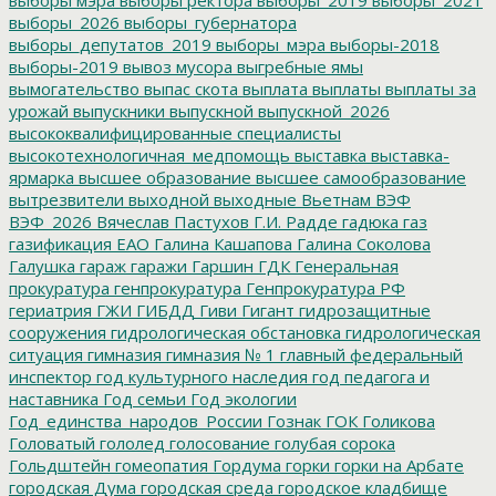
выборы_2026
выборы_губернатора
выборы_депутатов_2019
выборы_мэра
выборы-2018
выборы-2019
вывоз мусора
выгребные ямы
вымогательство
выпас скота
выплата
выплаты
выплаты за
урожай
выпускники
выпускной
выпускной_2026
высококвалифицированные специалисты
высокотехнологичная_медпомощь
выставка
выставка-
ярмарка
высшее образование
высшее самообразование
вытрезвители
выходной
выходные
Вьетнам
ВЭФ
ВЭФ_2026
Вячеслав Пастухов
Г.И. Радде
гадюка
газ
газификация ЕАО
Галина Кашапова
Галина Соколова
Галушка
гараж
гаражи
Гаршин
ГДК
Генеральная
прокуратура
генпрокуратура
Генпрокуратура РФ
гериатрия
ГЖИ
ГИБДД
Гиви
Гигант
гидрозащитные
сооружения
гидрологическая обстановка
гидрологическая
ситуация
гимназия
гимназия № 1
главный федеральный
инспектор
год культурного наследия
год педагога и
наставника
Год семьи
Год экологии
Год_единства_народов_России
Гознак
ГОК
Голикова
Головатый
гололед
голосование
голубая сорока
Гольдштейн
гомеопатия
Гордума
горки
горки на Арбате
городская Дума
городская среда
городское кладбище