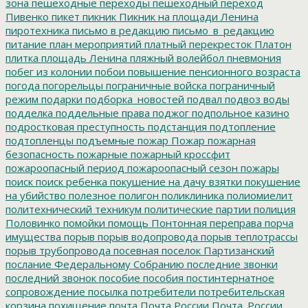
зона
пешеходные переходы
пешеходный переход
Пивенко
пикет
пикник
Пикник на площади Ленина
пиротехника
письмо в редакцию
письмо_в_редакцию
питание
план мероприятий
платный перекресток
Платон
плитка
площадь Ленина
пляжный волейбол
пневмония
побег из колонии
побои
повышение пенсионного возраста
погода
погорельцы
пограничные войска
пограничный
режим
подарки
подборка_новостей
подвал
подвоз воды
подделка
поддельные права
поджог
подпольное казино
подростковая преступность
подстанция
подтопление
подтопленцы
подъемные
пожар
Пожар
пожарная
безопасность
пожарные
пожарный кроссфит
пожароопасный период
пожароопасный сезон
пожары
поиск
поиск ребенка
покушение на дачу взятки
покушение
на убийство
полезное
полигон
поликлиника
полиомиелит
политехнический техникум
политические партии
полиция
Половинко
помойки
помощь
Понтонная переправа
порча
имущества
порыв
порыв водопровода
порыв теплотрассы
порыв трубопровода
посевная
поселок Партизанский
послание Федеральному Собранию
последние звонки
последний звонок
пособие
пособия
постинтернатное
сопровождение
посылка
потребители
потребительская
корзина
похищение
почта
Почта России
Почта_России