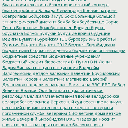
благотворительность
благотворительный концерт
благоустройство
Блокада Ленинграда
боевые патроны
боеприпасы
Бойцовский клуб
бокс
больница
большой
этнографический диктант
бомба
бомбоубежище
Борис
Титов
Борохович
брак
браконьер
Бридер
брусит
брусчатка
Брянск
Будукан
будущие врачи
будущие
медики
Бумагин
Бурейская ГЭС
буровзрывные работы
Бурятия
Бюджет
бюджет 2017
бюджет Биробиджана
бюджетники
бюджетные деньги
бюджетные организации
бюджетные средства
бюджетные учреждения
бюджетный кредит
бюрократия
В. Путин
В.И. Ленин
Вадим Зингман
вакцина
вакцинация
Валдгейм
Валдгеймский детдом
валежник
Валентин Брусиловский
Валентин Коровин
Валентина Матвиенко
Валерий
Дранников
вандализм
вандалы
Васильева
ВВО
ВВП
Вебер
Великан
Великая Октябрьская социалистическая
революция
Великая Отечественная война
велодорожка
велопробег
велосипед
Верховный суд
весенние каникулы
весенний призыв
ветер
ветеран
ветераны
ветераны
пограничной службы
ветераны_СВО
ветхие дома
ветхое
жилье
Вечерний Биробиджан
ВЖС "Надежда России"
взрыв
взрыв газа
взрыв газового баллона
взрыв