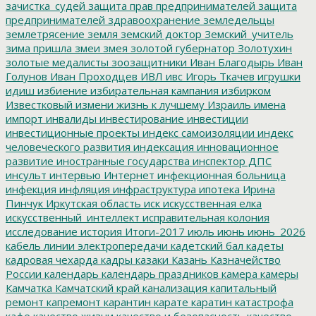
зачистка_судей
защита прав предпринимателей
защита
предпринимателей
здравоохранение
земледельцы
землетрясение
земля
земский доктор
Земский_учитель
зима пришла
змеи
змея
золотой губернатор
Золотухин
золотые медалисты
зоозащитники
Иван Благодырь
Иван
Голунов
Иван Проходцев
ИВЛ
ивс
Игорь Ткачев
игрушки
идиш
избиение
избирательная кампания
избирком
Известковый
измени жизнь к лучшему
Израиль
имена
импорт
инвалиды
инвестирование
инвестиции
инвестиционные проекты
индекс самоизоляции
индекс
человеческого развития
индексация
инновационное
развитие
иностранные государства
инспектор ДПС
инсульт
интервью
Интернет
инфекционная больница
инфекция
инфляция
инфраструктура
ипотека
Ирина
Пинчук
Иркутская область
иск
искусственная елка
искусственный_интеллект
исправительная колония
исследование
история
Итоги-2017
июль
июнь
июнь_2026
кабель линии электропередачи
кадетский бал
кадеты
кадровая чехарда
кадры
казаки
Казань
Казначейство
России
календарь
календарь праздников
камера
камеры
Камчатка
Камчатский край
канализация
капитальный
ремонт
капремонт
карантин
карате
каратин
катастрофа
кафе
качество жизни
качество и безопасность
качество