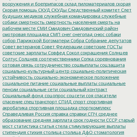
вооружения и боеприпасов
склад пиломатериалов
скорая
Скорая помощь
СКУД
СКУДы
Следственный комитет
Слет
будущих медиков
служебная командировка
служебные
собаки
смертность
смертность населения
смерть на
рабочем месте
СМИ
Смидович
Смидовичский район
смотровая площадка
СМП
снег
снегопад
снюс
собаки
собор Парижской Богоматери
Собра
Собрание депутатов
Совет ветеранов
Совет Федерации
советские ГОСТы
советские зарплаты
Совфед
Сокол
сокращения
Солнцев
Солтус
Солцнев
соотечественники
Сопка
соревнования
сотовая связь
сотрудничество
соцвыплаты
соцзащита
социально-культурный центр
социально-политическая
устойчивость
социально-экономическое положение
социальное питание
социальные выплаты
социальные
пенсии
социальные сети
социальный контракт
Социальный фонд
соцопрос
соцсети
соя
спасатели
спасение
спецтранспорт
СПИД
спорт
спортивная
акробатика
спортивная площадка
спорткомплекс
Справедливая Россия
справка
справки
СПЧ
среднее
образование
средняя зарплата
срок годности
СССР
старый
мост
статистика
статья
стела
стимулирующие выплаты
стипендия
стихия
столица
столица ДфО
стоматология