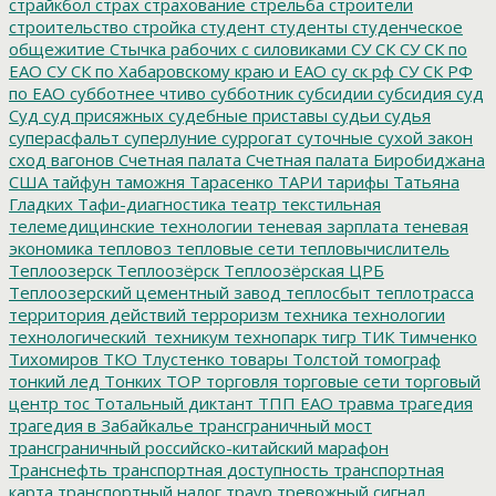
страйкбол
страх
страхование
стрельба
строители
строительство
стройка
студент
студенты
студенческое
общежитие
Стычка рабочих с силовиками
СУ СК
СУ СК по
ЕАО
СУ СК по Хабаровскому краю и ЕАО
су ск рф
СУ СК РФ
по ЕАО
субботнее чтиво
субботник
субсидии
субсидия
суд
Суд
суд присяжных
судебные приставы
судьи
судья
суперасфальт
суперлуние
суррогат
суточные
сухой закон
сход вагонов
Счетная палата
Счетная палата Биробиджана
США
тайфун
таможня
Тарасенко
ТАРИ
тарифы
Татьяна
Гладких
Тафи-диагностика
театр
текстильная
телемедицинские технологии
теневая зарплата
теневая
экономика
тепловоз
тепловые сети
тепловычислитель
Теплоозерск
Теплоозёрск
Теплоозёрская ЦРБ
Теплоозерский цементный завод
теплосбыт
теплотрасса
территория действий
терроризм
техника
технологии
технологический_техникум
технопарк
тигр
ТИК
Тимченко
Тихомиров
ТКО
Тлустенко
товары
Толстой
томограф
тонкий лед
Тонких
ТОР
торговля
торговые сети
торговый
центр
тос
Тотальный диктант
ТПП ЕАО
травма
трагедия
трагедия в Забайкалье
трансграничный мост
трансграничный российско-китайский марафон
Транснефть
транспортная доступность
транспортная
карта
транспортный налог
траур
тревожный сигнал