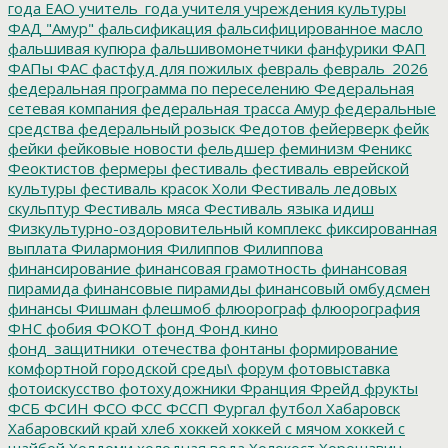
года ЕАО
учитель_года
учителя
учреждения культуры
ФАД "Амур"
фальсификация
фальсифицированное масло
фальшивая купюра
фальшивомонетчики
фанфурики
ФАП
ФАПы
ФАС
фастфуд для пожилых
февраль
февраль_2026
федеральная программа по переселению
Федеральная
сетевая компания
федеральная трасса Амур
федеральные
средства
федеральный розыск
Федотов
фейерверк
фейк
фейки
фейковые новости
фельдшер
феминизм
Феникс
Феоктистов
фермеры
фестиваль
фестиваль еврейской
культуры
фестиваль красок Холи
Фестиваль ледовых
скульптур
Фестиваль мяса
Фестиваль языка идиш
Физкультурно-оздоровительный комплекс
фиксированная
выплата
Филармония
Филиппов
Филиппова
финансирование
финансовая грамотность
финансовая
пирамида
финансовые пирамиды
финансовый омбудсмен
финансы
Фишман
флешмоб
флюорограф
флюорография
ФНС
фобия
ФОКОТ
фонд
Фонд кино
фонд_защитники_отечества
фонтаны
формирование
комфортной городской среды\
форум
фотовыставка
фотоискусство
фотохудожники
Франция
Фрейд
фрукты
ФСБ
ФСИН
ФСО
ФСС
ФССП
Фургал
футбол
Хабаровск
Хабаровский край
хлеб
хоккей
хоккей с мячом
хоккей с
шайбой
Холдоми
холодная вода
Холокост
Хорошавин