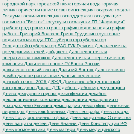
городской парк
городской пляж
горячая вода
горячая
линия
горячее питание
госавтоинспекция
госархив
госдолг
Госдума
госжилинспекция
господдержка
госслужащие
гостиница "Восток"
госуслуги
госхакупки
ГП "Фармация"
грабеж
град
граница
грант
график подвоза воды
график
работы
Григорий Волохов
Грипп
Грудинин
грунтовые
воды
грязная вода
ГТО
губернатор
губернатор
Гольдштейн
губернатор ЕАО
ГУК
Гулягин
Д
давление на
предпринимателей
дайджест
Дальневосточная
оперативная таможня
Дальневосточная энергетическая
компания
Дальневосточное ГУ Банка России
дальневосточный гектар
Дальний Восток
Дальсельмаш
дамба
дачное расписание
дачные перевозки
дачный_сезон_2026
ДВЖД
Движение общественный
контроль
двор
Дворы
ДГК
дебош
дебошир
дедовщина
Деева
дежурные группы
дезинфекция
декабрь
декларационная компания
декларация
декларация о
доходах
дело Ельчина
демография
демогрфия
денежные
переводы
День влюбленных
День географа
День города
День Государственного флага
День защитника Отечества
день защиты детей
День Знаний
День Конституции РФ
День космонавтики
День матери
День медицинского