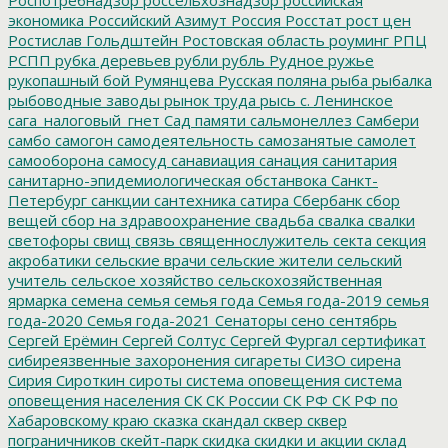
экономика
Российский Азимут
Россия
Росстат
рост цен
Ростислав Гольдштейн
Ростовская область
роуминг
РПЦ
РСПП
рубка деревьев
рубли
рубль
Рудное
ружье
рукопашный бой
Румянцева
Русская поляна
рыба
рыбалка
рыбоводные заводы
рынок труда
рысь
с. Ленинское
сага_налоговый_гнет
Сад памяти
сальмонеллез
Самбери
самбо
самогон
самодеятельность
самозанятые
самолет
самооборона
самосуд
санавиация
санация
санитария
санитарно-эпидемиологическая обстанвока
Санкт-
Петербург
санкции
сантехника
сатира
Сбербанк
сбор
вещей
сбор на здравоохранение
свадьба
свалка
свалки
светофоры
свищ
связь
священнослужитель
секта
секция
акробатики
сельские врачи
сельские жители
сельский
учитель
сельское хозяйство
сельскохозяйственная
ярмарка
семена
семья
семья года
Семья года-2019
семья
года-2020
Семья года-2021
Сенаторы
сено
сентябрь
Сергей Ерёмин
Сергей Солтус
Сергей Фургал
сертификат
сибиреязвенные захоронения
сигареты
СИЗО
сирена
Сирия
Сироткин
сироты
система оповещения
система
оповещения населения
СК
СК России
СК РФ
СК РФ по
Хабаровскому краю
сказка
скандал
сквер
сквер
пограничников
скейт-парк
скидка
скидки и акции
склад