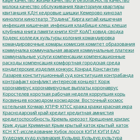
молока
качество обслуживания
Кванториум
квартиры
квитанция
КДН
кедровые шишки
Кемерово
кинозал
кинологи
кинотеатр "Родина"
Кирга
китай
кишечная
инфекция
кишечная_инфекция
кладбище
клещ
клещи
клубника
книга памяти
книги
КНР
КоАП
ковид-сводка
Кодекс
колледж культуры
колония
командировка
командировочные
комары
комиссия
комитет образования
коммуналка
коммунальная авария
коммунальные платежи
коммунальные услуги
компенсации
компенсационные
расходы
компенсация
комфортная городская среда
кондитерские изделия
конкурс
Конрад
Константин
Лазарев
конституционный суд
конституция
контрабанда
контрафакт
конфликт интересов
концерт
Корж
коронавирус
коронавирусные выплаты
коронаврус
Коростелев
короткая рабочая неделя
коррупция
корь
Косвинцев
космодром
космодром_Восточный
космос
котельная
Кочмар
КПРФ
КПСС
кража
кражи
красная икра
Краснодарский край
кредит
кредитная амнистия
кредитоспособность
Кремль
креозот
Крещение
кризис
Крик души
Криминал
Крым
крытый каток
крытый_каток
КСН
КТ-исследование
Кубок лосося
КУГИ
КУГИ ЕАО
Кудесник
кудо
кулинария
Кульдкр
Кульдур
культура