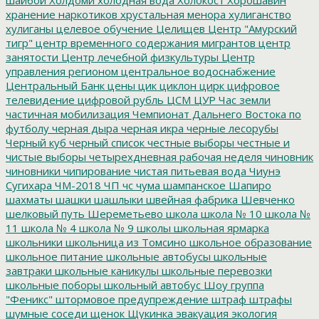
хранение наркотиков
хрустальная менора
хулиганство
хулиганы
целевое обучение
Целищев
Центр "Амурский
тигр"
центр временного содержания мигрантов
центр
занятости
Центр лечебной физкультуры
Центр
управления регионом
центральное водоснабжение
Центральный Банк
цены
цик
циклон
цирк
цифровое
телевидение
цифровой рубль
ЦСМ
ЦУР
Час земли
частичная мобилизация
Чемпионат Дальнего Востока по
футболу
черная дыра
черная икра
черные лесорубы
Черный куб
черный список
честные выборы
честные и
чистые выборы
четырехдневная рабочая неделя
чиновник
чиновники
чипирование
чистая питьевая вода
Чиунэ
Сугихара
ЧМ-2018
ЧП
чс
чума
шампанское
Шапиро
шахматы
шашки
шашлыки
швейная фабрика
Шевченко
шелковый путь
Шереметьево
школа
школа № 10
школа №
11
школа № 4
школа № 9
школы
школьная ярмарка
школьники
школьница из Томсино
школьное образование
школьное питание
школьные автобусы
школьные
завтраки
школьные каникулы
школьные перевозки
школьные поборы
школьный автобус
Шоу группа
"Феникс"
штормовое предупреждение
штраф
штрафы
шумные соседи
щенок
Щукинка
эвакуация
экология