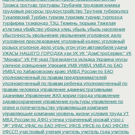
Тромса
тротуар
тротуары
Трубачев
трудовая книжка
трудовые ресурсы
трудоустройство
Трутнев
туберкулез
Тукалевский
Турбин
туризм
туризмм
турнир
турпоход
турфирма
тхэквондо
ТЭЦ
Тюмень
тюрьма
Тяжелая
атлетика
убийство
уборка улиц
убыль
убыль населения
убыточность
увольнение
увольнения
уголовное дело
уголовное преследование
уголовный кодекс
уголовный
розыск
уголоное дело
уголь
угон
угон автомобиля
удача
УЖАСЫ НАШЕГО ГОРОДКА
узи
УК
УК "ДомСтроСервис"
УК
"Монарх"
УК РФ
указ Президента
укладка
Украина
укусы
уличное освещение
Улюкаев
УМВ
УМВД
УМВД по ЕАО
УМВД по Хабаровскому краю
УМВД России по ЕАО
уполномоченный по правам предпринимателей
уполномоченный по правам ребенка
уполномоченный по
правам человека
управление административными
зданиями
Управление ЖКХ мэрии города
управление
здравоохранения
управление культуры
управление по
опеке и попечительству
управляющая компания
управляющие компании
уровень жизни
условия труда
УТ
МВД России по ДФО
утечка
утраченный урожай
утро с
"@"
УФАС
УФАС по ЕАО
УФНС
УФСБ
УФСБ по ЕАО
УФСИН
УФССП
участковый
учения
учитель
учитель года
учитель