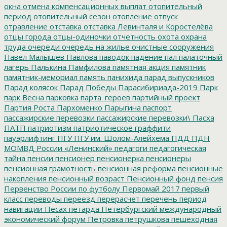
окна
отмена компенсационных выплат
отопительный
период
отопительный сезон
отопление
отпуск
отравление
отставка
отставка Левинталя и Коростелёва
отцы города
отцы-одиночки
отчетность
охота
охрана
труда
очереди
очередь на жилье
очистные сооружения
Павел Малышев
Павлова
паводок
падение
пал
палаточный
лагерь
Палькина
Памфилова
памятная акция
памятник
памятник-мемориал
память
панихида
парад выпускников
Парад колясок
Парад Победы
Парасибириада-2019
Парк
парк Весна
парковка
парта_героев
партийный проект
Партия Роста
Пархоменко
Парыгина
паспорт
пассажирские перевозки
пассажирские перевозки\
Пасха
ПАТП
патриотизм
патриотическое граффити
пауэрлифтинг
ПГУ
ПГУ им. Шолом-Алейхема
ПДД
ПДН
МОМВД России «Ленинский»
педагоги
педагогическая
тайна
пенсии
пенсионер
пенсионерка
пенсионеры
пенсионная грамотность
пенсионная реформа
пенсионные
накопления
пенсионный возраст
Пенсионный фонд
пенсия
Первенство России по футболу
Первомай 2017
первый
класс
переводы
переезд
перерасчет
перечень
период
навигации
Песах
петарда
Петербургский международный
экономический форум
Петровка
петрушкова
пешеходная