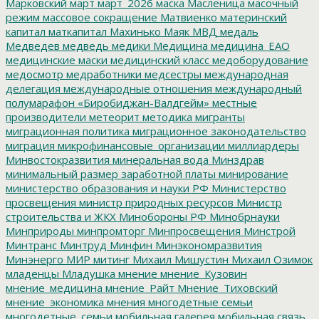
Марковский
март
март_2026
маска
Масленица
масочный
режим
массовое сокращение
Матвиенко
материнский
капитал
маткапитал
Махинько
Маяк
МВД
медаль
Медведев
медведь
медики
Медицина
медицина_ЕАО
медицинские маски
медицинский класс
медоборудование
медосмотр
медработники
медсестры
международная
делегация
международные отношения
международный
полумарафон «Биробиджан-Валдгейм»
местные
производители
метеорит
методика
мигранты
миграционная политика
миграционное законодательство
миграция
микрофинансовые_организации
миллиардеры
Минвостокразвития
минеральная вода
Минздрав
минимальный размер заработной платы
минирование
министерство образования и науки РФ
Министерство
просвещения
министр природных ресурсов
Министр
строительства и ЖКХ
Минобороны РФ
Минобрнауки
Минприроды
минпромторг
Минпросвещения
Минстрой
Минтранс
Минтруд
Минфин
Минэкономразвития
Минэнерго
МИР
митинг
Михаил Мишустин
Михаил Озимок
младенцы
Младушка
мнение
мнение_Кузовин
мнение_медицина
мнение_Райт
Мнение_Тиховский
мнение_экономика
мнения
многодетные семьи
многодетные_семьи
мобильная галерея
мобильная связь