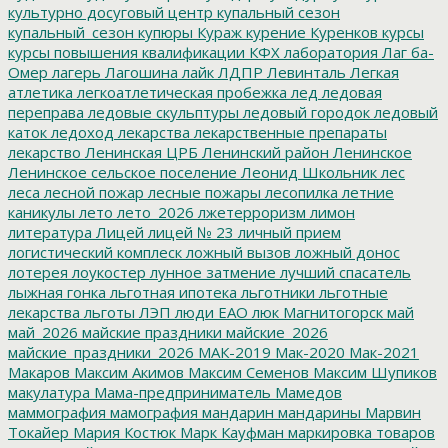
культурно досуговый центр
купальный сезон
купальный_сезон
купюры
Кураж
курение
Куренков
курсы
курсы повышения квалификации
КФХ
лаборатория
Лаг ба-
Омер
лагерь
Лагошина
лайк
ЛДПР
Левинталь
Легкая
атлетика
легкоатлетическая пробежка
лед
ледовая
переправа
ледовые скульптуры
ледовый городок
ледовый
каток
ледоход
лекарства
лекарственные препараты
лекарство
Ленинская ЦРБ
Ленинский район
Ленинское
Ленинское сельское поселение
Леонид Школьник
лес
леса
лесной пожар
лесные пожары
лесопилка
летние
каникулы
лето
лето_2026
лжетерроризм
лимон
литература
Лицей
лицей № 23
личный прием
логистический комплеск
ложный вызов
ложный донос
лотерея
лоукостер
лунное затмение
лучший спасатель
лыжная гонка
льготная ипотека
льготники
льготные
лекарства
льготы
ЛЭП
люди ЕАО
люк
Магнитогорск
май
май_2026
майские праздники
майские_2026
майские_праздники_2026
МАК-2019
Мак-2020
Мак-2021
Макаров
Максим Акимов
Максим Семенов
Максим Шупиков
макулатура
Мама-предприниматель
Мамедов
маммография
мамография
мандарин
мандарины
Марвин
Токайер
Мария Костюк
Марк Кауфман
маркировка товаров