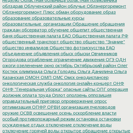
облздрав
Облученский район
облучье
Облэнергоремонт
Облэнергоремонт Плюс
обман
оборудование
образ
образование
образовательные курсы
образовательные_организации
Обращение
обращения
граждан
обсерватор
обучение
общепит
общественная
баня
общественная палата ЕАО
Общественная палата РФ
общественный транспорт
общество
общество "Знание"
общество инвалидов
Общество фотоискусства ЕАО
объединение
объявления
обыск
обыски
Овчинников
Огородова
ограбление
ограничение движения
ОГЭ
ОДН
ожоги
озеленение
окно
октябрь
Октябрьский район
Олег
Костюк
олимпиада
Ольга Голодец
Ольга Данилина
Ольга
Казанская
ОМОН
ОМП
ОМС
Омск
онкодиспансер
онкологическая служба
онкология
онлайн-концерт
ОНФ
ОНФ "Генеральная уборка"
опасные сайты
ОПГ
операция
должник
оплата труда
Оплот
оползень
оппозиция
оправдательный приговор
опровержение
опрос
оптимизация
ОПФР
ОРВИ
организация пчеловодов
оружие
ОСВВ
освещение
осень
оскорбление власти
особый противопожарный режим
остановка
остановки
осужденные
отдых
отключение
отключение воды
отключение горячей воды
открытое обращение
открытые