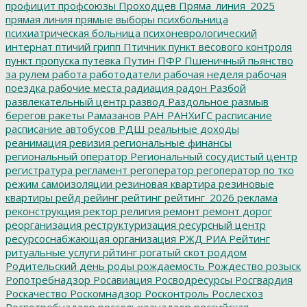
профицит
профсоюзы
Проходцев
Пряма_линия_2025
прямая линия
прямые выборы
психбольница
психиатрическая больница
психоневрологический
интернат
птичий грипп
Птичник
пункт весового контроля
пункт пропуска
путевка
Путин
ПФР
Пшеничный
пьянство
за рулем
работа
работодатели
рабочая неделя
рабочая
поездка
рабочие места
радиация
радон
Разбой
развлекательный центр
развод
Раздольное
размыв
берегов
ракеты
Рамазанов
РАН
РАНХиГС
расписание
расписание автобусов
РДШ
реальные доходы
реанимация
ревизия
региональные финансы
региональный оператор
Региональный сосудистый центр
регистратура
регламент
регоператор
регоператор по тко
режим самоизоляции
резиновая квартира
резиновые
квартиры
рейд
рейинг
рейтинг
рейтинг_2026
реклама
реконструкция
ректор
религия
ремонт
ремонт дорог
реорганизация
реструктуризация
ресурсный центр
ресурсоснабжающая организация
РЖД
РИА Рейтинг
ритуальные услуги
рйтинг
рогатый скот
роддом
Родительский день
роды
рождаемость
Рождество
розыск
Ропотребнадзор
Росавиация
Росводресурсы
Росгвардия
Роскачество
Роскомнадзор
Росконтроль
Рослесхоз
Роспотребнадзор
россельхознадзор
российская