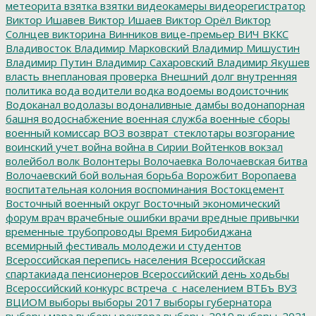
метеорита
взятка
взятки
видеокамеры
видеорегистратор
Виктор Ишавев
Виктор Ишаев
Виктор Орёл
Виктор
Солнцев
викторина
Винников
вице-премьер
ВИЧ
ВККС
Владивосток
Владимир Марковский
Владимир Мишустин
Владимир Путин
Владимир Сахаровский
Владимир Якушев
власть
внеплановая проверка
Внешний долг
внутренняя
политика
вода
водители
водка
водоемы
водоисточник
Водоканал
водолазы
водоналивные дамбы
водонапорная
башня
водоснабжение
военная служба
военные сборы
военный комиссар
ВОЗ
возврат_стеклотары
возгорание
воинский учет
война
война в Сирии
Войтенков
вокзал
волейбол
волк
Волонтеры
Волочаевка
Волочаевская битва
Волочаевский бой
вольная борьба
Ворожбит
Воропаева
воспитательная колония
воспоминания
Востокцемент
Восточный военный округ
Восточный экономический
форум
врач
врачебные ошибки
врачи
вредные привычки
временные трубопроводы
Время Биробиджана
всемирный фестиваль молодежи и студентов
Всероссийская перепись населения
Всероссийская
спартакиада пенсионеров
Всероссийский день ходьбы
Всероссийский конкурс
встреча_с_населением
ВТБъ
ВУЗ
ВЦИОМ
выборы
выборы 2017
выборы губернатора
выборы мэра
выборы ректора
выборы_2019
выборы_2021