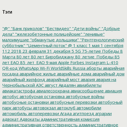
Тэги
"@"
"Банк приколов"
"Бествидео"
"Дети войны"
"Добрые
дела"
"железобетонные полицейские"
"ленивые"
малоимущие
"обманутые дольщики"
"Рентгенологический
субботник"
"Цементный поток"
@
1 класс
1 мая
1 сентября
112
2018
23 февраля
31 декабря
5
5G
75-летие Победы
8
Марта
80 лет
80 лет Биробиджану
80_летие_Победы
85
лет ЕАО
85_лет_ЕАО
9 мая
Apple
Forbes
Instagram
L-410
QR-код
WhatsApp
Wi-Fi
WorldSkills Russia
аборты
аварийная
посадка
аварийное жилье
аварийные дома
аварийный дом
аварийный жилфонд
аварийный мост
авария
авария на
Чернобыльской АЭС
август
Авдалян
авиабилеты
авиакатастрофа
авиалесоохрана
авиасообщение
авиация
автобус
автобусная остановка
автобусные войны
автобусные остановки
автобусные перевозки
автобусный
парк
автобусы
автовокзал
автоклуб
автомобили
автомобиль
автоперевозки
Агада
агитпоезд
аграрии
адвокат
Адвокаты
административная комиссия
административная ответственность
административное