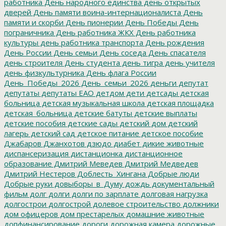
работника
День народного единства
день открытых
дверей
День памяти воина-интернационалиста
День
памяти и скорби
День пионерии
День Победы
День
пограничника
День работника ЖКХ
День работника
культуры
день работника транспорта
День рождения
День России
День семьи
День соседа
День спасателя
день строителя
День студента
день тигра
день учителя
день физкультурника
День флага России
День_Победы_2026
День_семьи_2026
деньги
депутат
депутаты
депутаты ЕАО
детдом
дети
детсады
детская
больница
детская музыкальная школа
детская площадка
детская_больница
детские батуты
детские выплаты
детские пособия
детские сады
детский дом
детский
лагерь
детский сад
детское питание
детское пособие
Джабаров
Джанхотов
дзюдо
диабет
дикие животные
диспансеризация
дистанционка
дистанционное
образование
Дмитрий Меведев
Дмитрий Медведев
Дмитрий Нестеров
Доблесть_Хингана
Добрые люди
Добрые руки
довыборы_в_Думу
дождь
документальный
фильм
долг
долги
долги по зарплате
долговая нагрузка
долгострои
долгострой
долевое строительство
должники
дом офицеров
дом престарелых
домашние животные
допфинансирование
дороги
дорожная камера
дорожные