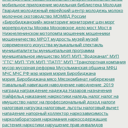
мобильное приложение
модельная библиотека
Молодая
Гвардия
молодежный еврейский центр
молодежь
молоко
молочное скотоводство
МОМВД России
«Биробиджанский»
мониторинг
мониторинг цен
морг
морепродукты
Москва
Московское дело
мост
Мост в
Нижнеленинском
мотопомпа
мошенник
мошенники
мошенничество
МРОТ
мудрость
музей
музей
современного искусства
музыкальный спектакль
муниципалитеты
муниципальная программа
муниципальное имущество
МУП
МУП "Водоканал"
МУП
"ГТС"
МУП "ГУК
МУП "ПАТП"
МУП "Транспортная компания
мусор
мусорная реформа
Мусульманская община
МФЦ
МЧС
МЧС РФ
мэр
мэрия
мэрия Биробиджана
мэрия_Биробиджана
мясо
Мясокомбинат
набережная
Навальный
навигация
наводнение
наводнение_2019
награда
награждение
надежда
Назаров
назначения
Найфельд
наказание
накркотики
наледь
налог
налог на
имущество
налог на профессиональный доход
налоги
налоговая нагрузка
налоговые_льготы
налоговый вычет
нападение
напорный коллектор
наркозависимость
нарколаборатория
наркомания
наркосодержащие
растения
наркотики
нарушение прав инвалидов