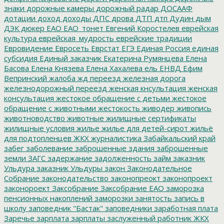
знаки
дорожные камеры
дорожный радар
ДОСААФ
дотации
доход
доходы
ДПС
дрова
ДТП
дтп
Дудин
дым
ДЭК
дюкер
ЕАО
ЕАО_тонет
Евгений Коростелев
еврейская
культура
еврейская_мудрость
еврейские традиции
Евровидение
Евросеть
Еврстат
ЕГЭ
Единая Россия
единая
субсидия
Единый заказчик
Екатерина Румянцева
Елена
Басова
Елена Князева
Елена Хахалева
ель
ЕНВД
Ефим
Вепринский
жалоба
жд переезд
железная дорога
железнодорожный переезд
женская кнсультация
женская
консультация
жестокое обращение с детьми
жестокое
обращение с животными
жестокость
живодер
живопись
животноводство
животные
жилищные сертификаты
жилищные условия
жилье
жилье для детей-сирот
жильё
для подтопленцев
ЖКХ
журналистика
Забайкальский край
забег
заболевание
заброшенные здания
заброшенные
земли
ЗАГС
задержание
задолженность
займ
заказник
Ульдура
заказник Ульдуры
закон
Законодательное
Собрание
законодательство
законопреокт
законопроект
законороект
Заксобрание
Заксобрание ЕАО
заморозка
пенсионных накоплений
заморозки
занятость
запись в
школу
заповедник "Бастак"
заповедники
заработная плата
Заречье
зарплата
зарплаты
заслуженный работник ЖКХ