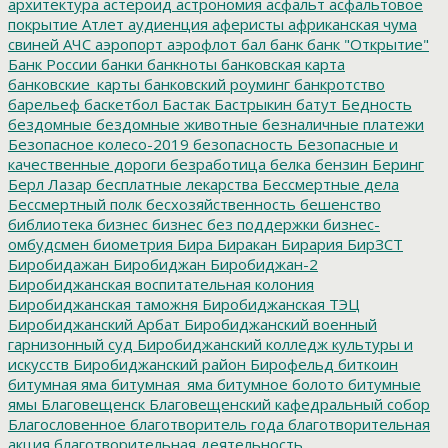
архитектура
астероид
астрономия
асфальт
асфальтовое
покрытие
Атлет
аудиенция
аферисты
африканская чума
свиней
АЧС
аэропорт
аэрофлот
бал
банк
банк "Открытие"
Банк России
банки
банкноты
банковская карта
банковские_карты
банковский роуминг
банкротство
барельеф
баскетбол
Бастак
Бастрыкин
батут
Бедность
бездомные
бездомные животные
безналичные платежи
Безопасное колесо-2019
безопасность
Безопасные и
качественные дороги
безработица
белка
бензин
Беринг
Берл Лазар
бесплатные лекарства
Бессмертные дела
Бессмертный полк
бесхозяйственность
бешенство
библиотека
бизнес
бизнес без поддержки
бизнес-
омбудсмен
биометрия
Бира
Биракан
Бирария
БирЗСТ
Биробидажан
Биробиджан
Биробиджан-2
Биробиджанская воспитательная колония
Биробиджанская таможня
Биробиджанская ТЭЦ
Биробиджанский Арбат
Биробиджанский военный
гарнизонный суд
Биробиджанский колледж культуры и
искусств
Биробиджанский район
Бирофельд
биткоин
битумная яма
битумная_яма
битумное болото
битумные
ямы
Благовещенск
Благовещенский кафедральный собор
Благословенное
благотворитель года
благотворительная
акция
благотворительная деятельность