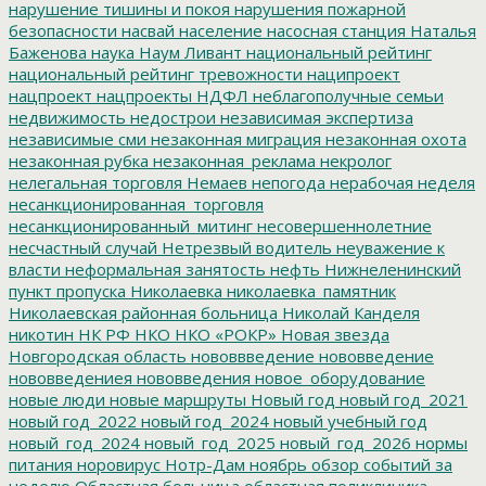
нарушение тишины и покоя
нарушения пожарной
безопасности
насвай
население
насосная станция
Наталья
Баженова
наука
Наум Ливант
национальный рейтинг
национальный рейтинг тревожности
наципроект
нацпроект
нацпроекты
НДФЛ
неблагополучные семьи
недвижимость
недострои
независимая экспертиза
независимые сми
незаконная миграция
незаконная охота
незаконная рубка
незаконная_реклама
некролог
нелегальная торговля
Немаев
непогода
нерабочая неделя
несанкционированная_торговля
несанкционированный_митинг
несовершеннолетние
несчастный случай
Нетрезвый водитель
неуважение к
власти
неформальная занятость
нефть
Нижнеленинский
пункт пропуска
Николаевка
николаевка_памятник
Николаевская районная больница
Николай Канделя
никотин
НК РФ
НКО
НКО «РОКР»
Новая звезда
Новгородская область
нововвведение
нововведение
нововведениея
нововведения
новое_оборудование
новые люди
новые маршруты
Новый год
новый год_2021
новый год_2022
новый год_2024
новый учебный год
новый_год_2024
новый_год_2025
новый_год_2026
нормы
питания
норовирус
Нотр-Дам
ноябрь
обзор событий за
неделю
Областная больница
областная поликлиника