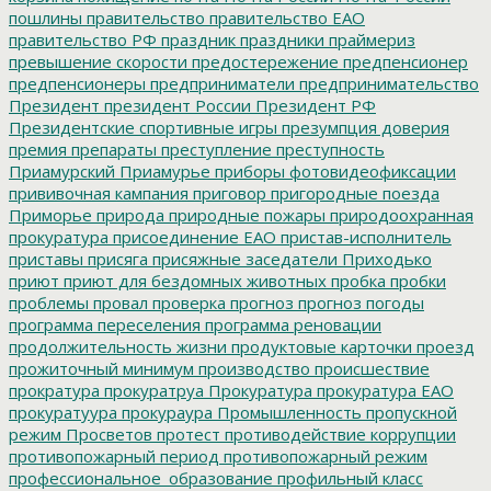
пошлины
правительство
правительство ЕАО
правительство РФ
праздник
праздники
праймериз
превышение скорости
предостережение
предпенсионер
предпенсионеры
предприниматели
предпринимательство
Президент
президент России
Президент РФ
Президентские спортивные игры
презумпция доверия
премия
препараты
преступление
преступность
Приамурский
Приамурье
приборы фотовидеофиксации
прививочная кампания
приговор
пригородные поезда
Приморье
природа
природные пожары
природоохранная
прокуратура
присоединение ЕАО
пристав-исполнитель
приставы
присяга
присяжные заседатели
Приходько
приют
приют для бездомных животных
пробка
пробки
проблемы
провал
проверка
прогноз
прогноз погоды
программа переселения
программа реновации
продолжительность жизни
продуктовые карточки
проезд
прожиточный минимум
производство
происшествие
прократура
прокуратруа
Прокуратура
прокуратура ЕАО
прокуратуура
прокураура
Промышленность
пропускной
режим
Просветов
протест
противодействие коррупции
противопожарный период
противопожарный режим
профессиональное_образование
профильный класс