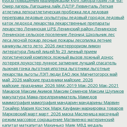
курсы повышения квалификации
КФХ
лаборатория
Лаг ба-
Омер
лагерь
Лагошина
лайк
ЛДПР
Левинталь
Легкая
атлетика
легкоатлетическая пробежка
лед
ледовая
переправа
ледовые скульптуры
ледовый городок
ледовый
каток
ледоход
лекарства
лекарственные препараты
лекарство
Ленинская ЦРБ
Ленинский район
Ленинское
Ленинское сельское поселение
Леонид Школьник
лес
леса
лесной пожар
лесные пожары
лесопилка
летние
каникулы
лето
лето_2026
лжетерроризм
лимон
литература
Лицей
лицей № 23
личный прием
логистический комплеск
ложный вызов
ложный донос
лотерея
лоукостер
лунное затмение
лучший спасатель
лыжная гонка
льготная ипотека
льготники
льготные
лекарства
льготы
ЛЭП
люди ЕАО
люк
Магнитогорск
май
май_2026
майские праздники
майские_2026
майские_праздники_2026
МАК-2019
Мак-2020
Мак-2021
Макаров
Максим Акимов
Максим Семенов
Максим Шупиков
макулатура
Мама-предприниматель
Мамедов
маммография
мамография
мандарин
мандарины
Марвин
Токайер
Мария Костюк
Марк Кауфман
маркировка товаров
Марковский
март
март_2026
маска
Масленица
масочный
режим
массовое сокращение
Матвиенко
материнский
капитал
маткапитал
Махинько
Маяк
МВД
медаль