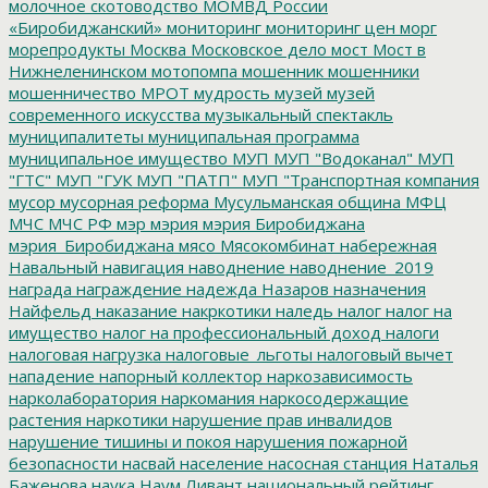
молочное скотоводство
МОМВД России
«Биробиджанский»
мониторинг
мониторинг цен
морг
морепродукты
Москва
Московское дело
мост
Мост в
Нижнеленинском
мотопомпа
мошенник
мошенники
мошенничество
МРОТ
мудрость
музей
музей
современного искусства
музыкальный спектакль
муниципалитеты
муниципальная программа
муниципальное имущество
МУП
МУП "Водоканал"
МУП
"ГТС"
МУП "ГУК
МУП "ПАТП"
МУП "Транспортная компания
мусор
мусорная реформа
Мусульманская община
МФЦ
МЧС
МЧС РФ
мэр
мэрия
мэрия Биробиджана
мэрия_Биробиджана
мясо
Мясокомбинат
набережная
Навальный
навигация
наводнение
наводнение_2019
награда
награждение
надежда
Назаров
назначения
Найфельд
наказание
накркотики
наледь
налог
налог на
имущество
налог на профессиональный доход
налоги
налоговая нагрузка
налоговые_льготы
налоговый вычет
нападение
напорный коллектор
наркозависимость
нарколаборатория
наркомания
наркосодержащие
растения
наркотики
нарушение прав инвалидов
нарушение тишины и покоя
нарушения пожарной
безопасности
насвай
население
насосная станция
Наталья
Баженова
наука
Наум Ливант
национальный рейтинг