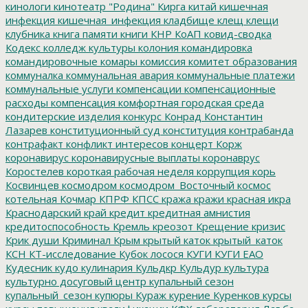
кинологи
кинотеатр "Родина"
Кирга
китай
кишечная
инфекция
кишечная_инфекция
кладбище
клещ
клещи
клубника
книга памяти
книги
КНР
КоАП
ковид-сводка
Кодекс
колледж культуры
колония
командировка
командировочные
комары
комиссия
комитет образования
коммуналка
коммунальная авария
коммунальные платежи
коммунальные услуги
компенсации
компенсационные
расходы
компенсация
комфортная городская среда
кондитерские изделия
конкурс
Конрад
Константин
Лазарев
конституционный суд
конституция
контрабанда
контрафакт
конфликт интересов
концерт
Корж
коронавирус
коронавирусные выплаты
коронаврус
Коростелев
короткая рабочая неделя
коррупция
корь
Косвинцев
космодром
космодром_Восточный
космос
котельная
Кочмар
КПРФ
КПСС
кража
кражи
красная икра
Краснодарский край
кредит
кредитная амнистия
кредитоспособность
Кремль
креозот
Крещение
кризис
Крик души
Криминал
Крым
крытый каток
крытый_каток
КСН
КТ-исследование
Кубок лосося
КУГИ
КУГИ ЕАО
Кудесник
кудо
кулинария
Кульдкр
Кульдур
культура
культурно досуговый центр
купальный сезон
купальный_сезон
купюры
Кураж
курение
Куренков
курсы