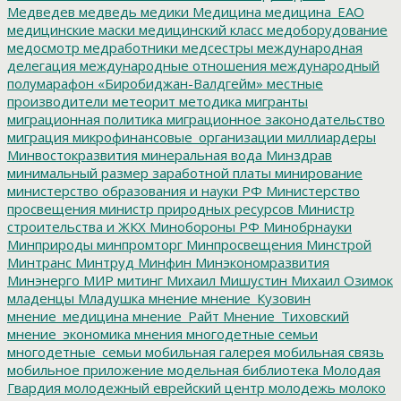
Медведев
медведь
медики
Медицина
медицина_ЕАО
медицинские маски
медицинский класс
медоборудование
медосмотр
медработники
медсестры
международная
делегация
международные отношения
международный
полумарафон «Биробиджан-Валдгейм»
местные
производители
метеорит
методика
мигранты
миграционная политика
миграционное законодательство
миграция
микрофинансовые_организации
миллиардеры
Минвостокразвития
минеральная вода
Минздрав
минимальный размер заработной платы
минирование
министерство образования и науки РФ
Министерство
просвещения
министр природных ресурсов
Министр
строительства и ЖКХ
Минобороны РФ
Минобрнауки
Минприроды
минпромторг
Минпросвещения
Минстрой
Минтранс
Минтруд
Минфин
Минэкономразвития
Минэнерго
МИР
митинг
Михаил Мишустин
Михаил Озимок
младенцы
Младушка
мнение
мнение_Кузовин
мнение_медицина
мнение_Райт
Мнение_Тиховский
мнение_экономика
мнения
многодетные семьи
многодетные_семьи
мобильная галерея
мобильная связь
мобильное приложение
модельная библиотека
Молодая
Гвардия
молодежный еврейский центр
молодежь
молоко