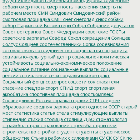
будущих медиков
служебная командировка
служебные
собаки
смертность
смертность населения
смерть на
рабочем месте
СМИ
Смидович
Смидовичский район
смотровая площадка
СМП
снег
снегопад
снюс
собаки
собор Парижской Богоматери
Собра
Собрание депутатов
Совет ветеранов
Совет Федерации
советские ГОСТы
советские зарплаты
Совфед
Сокол
сокращения
Солнцев
Солтус
Солцнев
соотечественники
Сопка
соревнования
сотовая связь
сотрудничество
соцвыплаты
соцзащита
социально-культурный центр
социально-политическая
устойчивость
социально-экономическое положение
социальное питание
социальные выплаты
социальные
пенсии
социальные сети
социальный контракт
Социальный фонд
соцопрос
соцсети
соя
спасатели
спасение
спецтранспорт
СПИД
спорт
спортивная
акробатика
спортивная площадка
спорткомплекс
Справедливая Россия
справка
справки
СПЧ
среднее
образование
средняя зарплата
срок годности
СССР
старый
мост
статистика
статья
стела
стимулирующие выплаты
стипендия
стихия
столица
столица ДфО
стоматология
страйкбол
страх
страхование
стрельба
строители
строительство
стройка
студент
студенты
студенческое
общежитие
Стычка рабочих с силовиками
СУ СК
СУ СК по