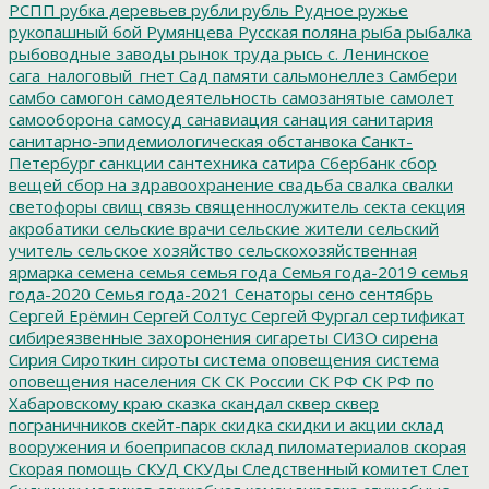
РСПП
рубка деревьев
рубли
рубль
Рудное
ружье
рукопашный бой
Румянцева
Русская поляна
рыба
рыбалка
рыбоводные заводы
рынок труда
рысь
с. Ленинское
сага_налоговый_гнет
Сад памяти
сальмонеллез
Самбери
самбо
самогон
самодеятельность
самозанятые
самолет
самооборона
самосуд
санавиация
санация
санитария
санитарно-эпидемиологическая обстанвока
Санкт-
Петербург
санкции
сантехника
сатира
Сбербанк
сбор
вещей
сбор на здравоохранение
свадьба
свалка
свалки
светофоры
свищ
связь
священнослужитель
секта
секция
акробатики
сельские врачи
сельские жители
сельский
учитель
сельское хозяйство
сельскохозяйственная
ярмарка
семена
семья
семья года
Семья года-2019
семья
года-2020
Семья года-2021
Сенаторы
сено
сентябрь
Сергей Ерёмин
Сергей Солтус
Сергей Фургал
сертификат
сибиреязвенные захоронения
сигареты
СИЗО
сирена
Сирия
Сироткин
сироты
система оповещения
система
оповещения населения
СК
СК России
СК РФ
СК РФ по
Хабаровскому краю
сказка
скандал
сквер
сквер
пограничников
скейт-парк
скидка
скидки и акции
склад
вооружения и боеприпасов
склад пиломатериалов
скорая
Скорая помощь
СКУД
СКУДы
Следственный комитет
Слет