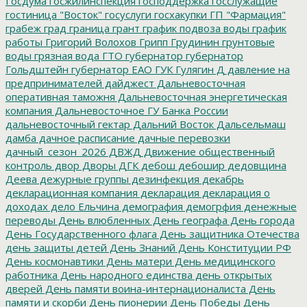
Госдума
госжилинспекция
господдержка
госслужащие
гостиница "Восток"
госуслуги
госхакупки
ГП "Фармация"
грабеж
град
граница
грант
график подвоза воды
график
работы
Григорий Волохов
Грипп
Грудинин
грунтовые
воды
грязная вода
ГТО
губернатор
губернатор
Гольдштейн
губернатор ЕАО
ГУК
Гулягин
Д
давление на
предпринимателей
дайджест
Дальневосточная
оперативная таможня
Дальневосточная энергетическая
компания
Дальневосточное ГУ Банка России
дальневосточный гектар
Дальний Восток
Дальсельмаш
дамба
дачное расписание
дачные перевозки
дачный_сезон_2026
ДВЖД
Движение общественный
контроль
двор
Дворы
ДГК
дебош
дебошир
дедовщина
Деева
дежурные группы
дезинфекция
декабрь
декларационная компания
декларация
декларация о
доходах
дело Ельчина
демография
демогрфия
денежные
переводы
День влюбленных
День географа
День города
День Государственного флага
День защитника Отечества
день защиты детей
День Знаний
День Конституции РФ
День космонавтики
День матери
День медицинского
работника
День народного единства
день открытых
дверей
День памяти воина-интернационалиста
День
памяти и скорби
День пионерии
День Победы
День