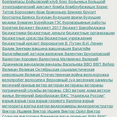
боеприпасы
Бойцовский клуб
бокс
больница
большой
этнографический диктант
бомба
бомбоубежище
Борис
Титов
Борохович
брак
браконьер
Бридер
брусит
брусчатка
Брянск
Будукан
будущие врачи
будущие
медики
Бумагин
Бурейская ГЭС
буровзрывные работы
Бурятия
Бюджет
бюджет 2017
бюджет Биробиджана
бюджетники
бюджетные деньги
бюджетные организации
бюджетные средства
бюджетные учреждения
бюджетный кредит
бюрократия
В. Путин
В.И. Ленин
Вадим Зингман
вакцина
вакцинация
Валдгейм
Валдгеймский детдом
валежник
Валентин Брусиловский
Валентин Коровин
Валентина Матвиенко
Валерий
Дранников
вандализм
вандалы
Васильева
ВВО
ВВП
Вебер
Великан
Великая Октябрьская социалистическая
революция
Великая Отечественная война
велодорожка
велопробег
велосипед
Верховный суд
весенние каникулы
весенний призыв
ветер
ветеран
ветераны
ветераны
пограничной службы
ветераны_СВО
ветхие дома
ветхое
жилье
Вечерний Биробиджан
ВЖС "Надежда России"
взрыв
взрыв газа
взрыв газового баллона
взрыв
метеорита
взятка
взятки
видеокамеры
видеорегистратор
Виктор Ишавев
Виктор Ишаев
Виктор Орёл
Виктор
Солнцев
викторина
Винников
вице-премьер
ВИЧ
ВККС