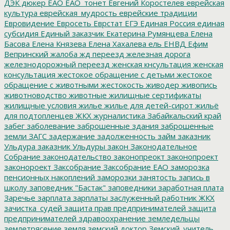
ДЭК
дюкер
ЕАО
ЕАО_тонет
Евгений Коростелев
еврейская
культура
еврейская_мудрость
еврейские традиции
Евровидение
Евросеть
Еврстат
ЕГЭ
Единая Россия
единая
субсидия
Единый заказчик
Екатерина Румянцева
Елена
Басова
Елена Князева
Елена Хахалева
ель
ЕНВД
Ефим
Вепринский
жалоба
жд переезд
железная дорога
железнодорожный переезд
женская кнсультация
женская
консультация
жестокое обращение с детьми
жестокое
обращение с животными
жестокость
живодер
живопись
животноводство
животные
жилищные сертификаты
жилищные условия
жилье
жилье для детей-сирот
жильё
для подтопленцев
ЖКХ
журналистика
Забайкальский край
забег
заболевание
заброшенные здания
заброшенные
земли
ЗАГС
задержание
задолженность
займ
заказник
Ульдура
заказник Ульдуры
закон
Законодательное
Собрание
законодательство
законопреокт
законопроект
законороект
Заксобрание
Заксобрание ЕАО
заморозка
пенсионных накоплений
заморозки
занятость
запись в
школу
заповедник "Бастак"
заповедники
заработная плата
Заречье
зарплата
зарплаты
заслуженный работник ЖКХ
зачистка_судей
защита прав предпринимателей
защита
предпринимателей
здравоохранение
земледельцы
землетрясение
земля
земский доктор
Земский_учитель