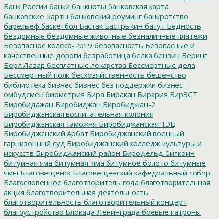
Банк России
банки
банкноты
банковская карта
банковские_карты
банковский роуминг
банкротство
барельеф
баскетбол
Бастак
Бастрыкин
батут
Бедность
бездомные
бездомные животные
безналичные платежи
Безопасное колесо-2019
безопасность
Безопасные и
качественные дороги
безработица
белка
бензин
Беринг
Берл Лазар
бесплатные лекарства
Бессмертные дела
Бессмертный полк
бесхозяйственность
бешенство
библиотека
бизнес
бизнес без поддержки
бизнес-
омбудсмен
биометрия
Бира
Биракан
Бирария
БирЗСТ
Биробидажан
Биробиджан
Биробиджан-2
Биробиджанская воспитательная колония
Биробиджанская таможня
Биробиджанская ТЭЦ
Биробиджанский Арбат
Биробиджанский военный
гарнизонный суд
Биробиджанский колледж культуры и
искусств
Биробиджанский район
Бирофельд
биткоин
битумная яма
битумная_яма
битумное болото
битумные
ямы
Благовещенск
Благовещенский кафедральный собор
Благословенное
благотворитель года
благотворительная
акция
благотворительная деятельность
благотворительность
благотворительный концерт
благоустройство
Блокада Ленинграда
боевые патроны