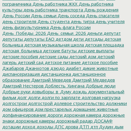
пограничника
День работника ЖКХ
День работника
культуры
день работника транспорта
День рождения
День России
День семьи
День соседа
День спасателя
день строителя
День студента
день тигра
день учителя
день физкультурника
День флага России
День_Победы_2026
День_семьи_2026
деньги
депутат
депутаты
депутаты ЕАО
детдом
дети
детсады
детская
больница
детская музыкальная школа
детская площадка
детская_больница
детские батуты
детские выплаты
детские пособия
детские сады
детский дом
детский
лагерь
детский сад
детское питание
детское пособие
Джабаров
Джанхотов
дзюдо
диабет
дикие животные
диспансеризация
дистанционка
дистанционное
образование
Дмитрий Меведев
Дмитрий Медведев
Дмитрий Нестеров
Доблесть_Хингана
Добрые люди
Добрые руки
довыборы_в_Думу
дождь
документальный
фильм
долг
долги
долги по зарплате
долговая нагрузка
долгострои
долгострой
долевое строительство
должники
дом офицеров
дом престарелых
домашние животные
допфинансирование
дороги
дорожная камера
дорожные
знаки
дорожные камеры
дорожный радар
ДОСААФ
дотации
доход
доходы
ДПС
дрова
ДТП
дтп
Дудин
дым