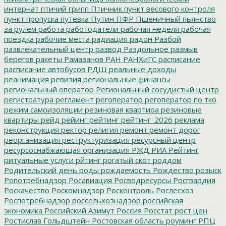
интернат
птичий грипп
Птичник
пункт весового контроля
пункт пропуска
путевка
Путин
ПФР
Пшеничный
пьянство
за рулем
работа
работодатели
рабочая неделя
рабочая
поездка
рабочие места
радиация
радон
Разбой
развлекательный центр
развод
Раздольное
размыв
берегов
ракеты
Рамазанов
РАН
РАНХиГС
расписание
расписание автобусов
РДШ
реальные доходы
реанимация
ревизия
региональные финансы
региональный оператор
Региональный сосудистый центр
регистратура
регламент
регоператор
регоператор по тко
режим самоизоляции
резиновая квартира
резиновые
квартиры
рейд
рейинг
рейтинг
рейтинг_2026
реклама
реконструкция
ректор
религия
ремонт
ремонт дорог
реорганизация
реструктуризация
ресурсный центр
ресурсоснабжающая организация
РЖД
РИА Рейтинг
ритуальные услуги
рйтинг
рогатый скот
роддом
Родительский день
роды
рождаемость
Рождество
розыск
Ропотребнадзор
Росавиация
Росводресурсы
Росгвардия
Роскачество
Роскомнадзор
Росконтроль
Рослесхоз
Роспотребнадзор
россельхознадзор
российская
экономика
Российский Азимут
Россия
Росстат
рост цен
Ростислав Гольдштейн
Ростовская область
роуминг
РПЦ