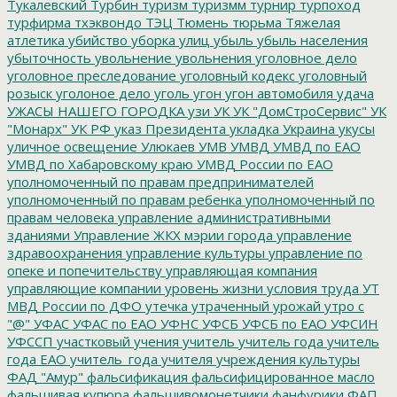
Тукалевский
Турбин
туризм
туризмм
турнир
турпоход
турфирма
тхэквондо
ТЭЦ
Тюмень
тюрьма
Тяжелая
атлетика
убийство
уборка улиц
убыль
убыль населения
убыточность
увольнение
увольнения
уголовное дело
уголовное преследование
уголовный кодекс
уголовный
розыск
уголоное дело
уголь
угон
угон автомобиля
удача
УЖАСЫ НАШЕГО ГОРОДКА
узи
УК
УК "ДомСтроСервис"
УК
"Монарх"
УК РФ
указ Президента
укладка
Украина
укусы
уличное освещение
Улюкаев
УМВ
УМВД
УМВД по ЕАО
УМВД по Хабаровскому краю
УМВД России по ЕАО
уполномоченный по правам предпринимателей
уполномоченный по правам ребенка
уполномоченный по
правам человека
управление административными
зданиями
Управление ЖКХ мэрии города
управление
здравоохранения
управление культуры
управление по
опеке и попечительству
управляющая компания
управляющие компании
уровень жизни
условия труда
УТ
МВД России по ДФО
утечка
утраченный урожай
утро с
"@"
УФАС
УФАС по ЕАО
УФНС
УФСБ
УФСБ по ЕАО
УФСИН
УФССП
участковый
учения
учитель
учитель года
учитель
года ЕАО
учитель_года
учителя
учреждения культуры
ФАД "Амур"
фальсификация
фальсифицированное масло
фальшивая купюра
фальшивомонетчики
фанфурики
ФАП