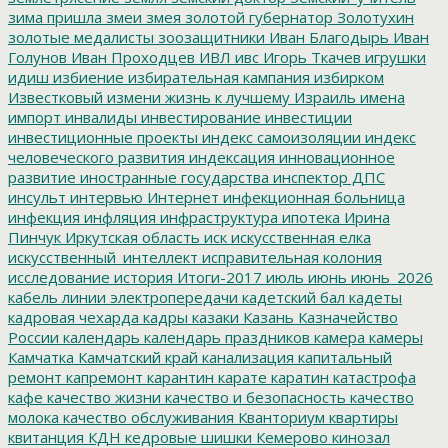
зима пришла
змеи
змея
золотой губернатор
Золотухин
золотые медалисты
зоозащитники
Иван Благодырь
Иван
Голунов
Иван Проходцев
ИВЛ
ивс
Игорь Ткачев
игрушки
идиш
избиение
избирательная кампания
избирком
Известковый
измени жизнь к лучшему
Израиль
имена
импорт
инвалиды
инвестирование
инвестиции
инвестиционные проекты
индекс самоизоляции
индекс
человеческого развития
индексация
инновационное
развитие
иностранные государства
инспектор ДПС
инсульт
интервью
Интернет
инфекционная больница
инфекция
инфляция
инфраструктура
ипотека
Ирина
Пинчук
Иркутская область
иск
искусственная елка
искусственный_интеллект
исправительная колония
исследование
история
Итоги-2017
июль
июнь
июнь_2026
кабель линии электропередачи
кадетский бал
кадеты
кадровая чехарда
кадры
казаки
Казань
Казначейство
России
календарь
календарь праздников
камера
камеры
Камчатка
Камчатский край
канализация
капитальный
ремонт
капремонт
карантин
карате
каратин
катастрофа
кафе
качество жизни
качество и безопасность
качество
молока
качество обслуживания
Кванториум
квартиры
квитанция
КДН
кедровые шишки
Кемерово
кинозал