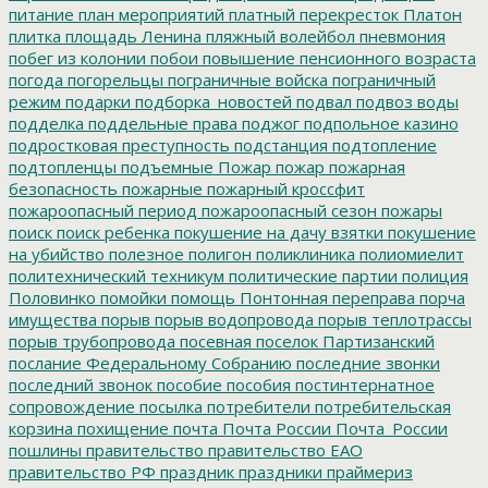
питание
план мероприятий
платный перекресток
Платон
плитка
площадь Ленина
пляжный волейбол
пневмония
побег из колонии
побои
повышение пенсионного возраста
погода
погорельцы
пограничные войска
пограничный
режим
подарки
подборка_новостей
подвал
подвоз воды
подделка
поддельные права
поджог
подпольное казино
подростковая преступность
подстанция
подтопление
подтопленцы
подъемные
Пожар
пожар
пожарная
безопасность
пожарные
пожарный кроссфит
пожароопасный период
пожароопасный сезон
пожары
поиск
поиск ребенка
покушение на дачу взятки
покушение
на убийство
полезное
полигон
поликлиника
полиомиелит
политехнический техникум
политические партии
полиция
Половинко
помойки
помощь
Понтонная переправа
порча
имущества
порыв
порыв водопровода
порыв теплотрассы
порыв трубопровода
посевная
поселок Партизанский
послание Федеральному Собранию
последние звонки
последний звонок
пособие
пособия
постинтернатное
сопровождение
посылка
потребители
потребительская
корзина
похищение
почта
Почта России
Почта_России
пошлины
правительство
правительство ЕАО
правительство РФ
праздник
праздники
праймериз