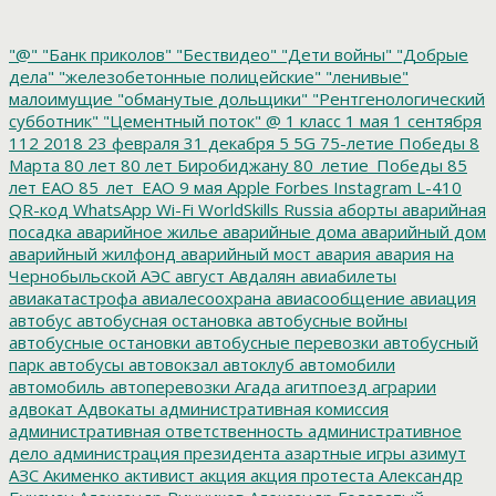
"@"
"Банк приколов"
"Бествидео"
"Дети войны"
"Добрые
дела"
"железобетонные полицейские"
"ленивые"
малоимущие
"обманутые дольщики"
"Рентгенологический
субботник"
"Цементный поток"
@
1 класс
1 мая
1 сентября
112
2018
23 февраля
31 декабря
5
5G
75-летие Победы
8
Марта
80 лет
80 лет Биробиджану
80_летие_Победы
85
лет ЕАО
85_лет_ЕАО
9 мая
Apple
Forbes
Instagram
L-410
QR-код
WhatsApp
Wi-Fi
WorldSkills Russia
аборты
аварийная
посадка
аварийное жилье
аварийные дома
аварийный дом
аварийный жилфонд
аварийный мост
авария
авария на
Чернобыльской АЭС
август
Авдалян
авиабилеты
авиакатастрофа
авиалесоохрана
авиасообщение
авиация
автобус
автобусная остановка
автобусные войны
автобусные остановки
автобусные перевозки
автобусный
парк
автобусы
автовокзал
автоклуб
автомобили
автомобиль
автоперевозки
Агада
агитпоезд
аграрии
адвокат
Адвокаты
административная комиссия
административная ответственность
административное
дело
администрация президента
азартные игры
азимут
АЗС
Акименко
активист
акция
акция протеста
Александр