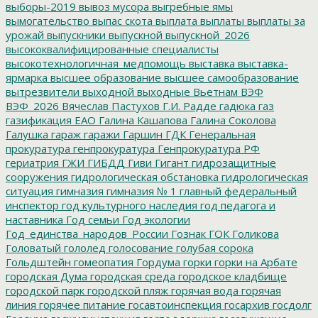
выборы-2019
вывоз мусора
выгребные ямы
вымогательство
выпас скота
выплата
выплаты
выплаты за
урожай
выпускники
выпускной
выпускной_2026
высококвалифицированные специалисты
высокотехнологичная_медпомощь
выставка
выставка-
ярмарка
высшее образование
высшее самообразование
вытрезвители
выходной
выходные
Вьетнам
ВЭФ
ВЭФ_2026
Вячеслав Пастухов
Г.И. Радде
гадюка
газ
газификация ЕАО
Галина Кашапова
Галина Соколова
Галушка
гараж
гаражи
Гаршин
ГДК
Генеральная
прокуратура
генпрокуратура
Генпрокуратура РФ
гериатрия
ГЖИ
ГИБДД
Гиви
Гигант
гидрозащитные
сооружения
гидрологическая обстановка
гидрологическая
ситуация
гимназия
гимназия № 1
главный федеральный
инспектор
год культурного наследия
год педагога и
наставника
Год семьи
Год экологии
Год_единства_народов_России
Гознак
ГОК
Голикова
Головатый
гололед
голосование
голубая сорока
Гольдштейн
гомеопатия
Гордума
горки
горки на Арбате
городская Дума
городская среда
городское кладбище
городской парк
городской пляж
горячая вода
горячая
линия
горячее питание
госавтоинспекция
госархив
госдолг