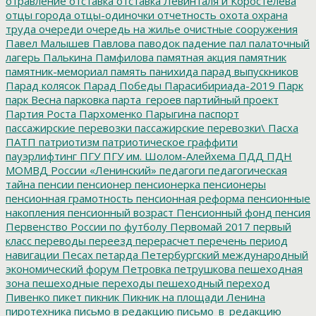
отравление
отставка
отставка Левинталя и Коростелёва
отцы города
отцы-одиночки
отчетность
охота
охрана
труда
очереди
очередь на жилье
очистные сооружения
Павел Малышев
Павлова
паводок
падение
пал
палаточный
лагерь
Палькина
Памфилова
памятная акция
памятник
памятник-мемориал
память
панихида
парад выпускников
Парад колясок
Парад Победы
Парасибириада-2019
Парк
парк Весна
парковка
парта_героев
партийный проект
Партия Роста
Пархоменко
Парыгина
паспорт
пассажирские перевозки
пассажирские перевозки\
Пасха
ПАТП
патриотизм
патриотическое граффити
пауэрлифтинг
ПГУ
ПГУ им. Шолом-Алейхема
ПДД
ПДН
МОМВД России «Ленинский»
педагоги
педагогическая
тайна
пенсии
пенсионер
пенсионерка
пенсионеры
пенсионная грамотность
пенсионная реформа
пенсионные
накопления
пенсионный возраст
Пенсионный фонд
пенсия
Первенство России по футболу
Первомай 2017
первый
класс
переводы
переезд
перерасчет
перечень
период
навигации
Песах
петарда
Петербургский международный
экономический форум
Петровка
петрушкова
пешеходная
зона
пешеходные переходы
пешеходный переход
Пивенко
пикет
пикник
Пикник на площади Ленина
пиротехника
письмо в редакцию
письмо_в_редакцию