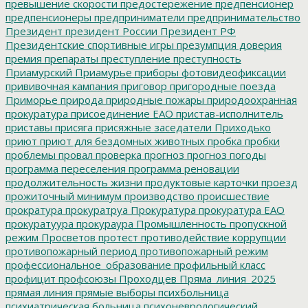
превышение скорости
предостережение
предпенсионер
предпенсионеры
предприниматели
предпринимательство
Президент
президент России
Президент РФ
Президентские спортивные игры
презумпция доверия
премия
препараты
преступление
преступность
Приамурский
Приамурье
приборы фотовидеофиксации
прививочная кампания
приговор
пригородные поезда
Приморье
природа
природные пожары
природоохранная
прокуратура
присоединение ЕАО
пристав-исполнитель
приставы
присяга
присяжные заседатели
Приходько
приют
приют для бездомных животных
пробка
пробки
проблемы
провал
проверка
прогноз
прогноз погоды
программа переселения
программа реновации
продолжительность жизни
продуктовые карточки
проезд
прожиточный минимум
производство
происшествие
прократура
прокуратруа
Прокуратура
прокуратура ЕАО
прокуратуура
прокураура
Промышленность
пропускной
режим
Просветов
протест
противодействие коррупции
противопожарный период
противопожарный режим
профессиональное_образование
профильный класс
профицит
профсоюзы
Проходцев
Пряма_линия_2025
прямая линия
прямые выборы
психбольница
психиатрическая больница
психоневрологический