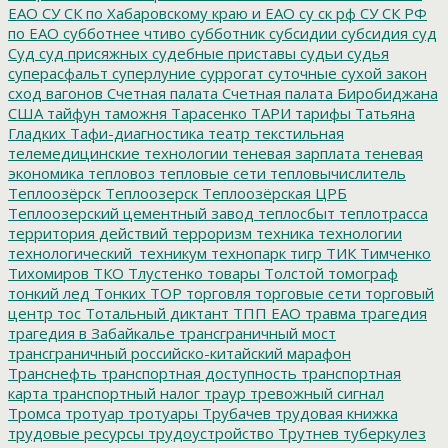
ЕАО
СУ СК по Хабаровскому краю и ЕАО
су ск рф
СУ СК РФ
по ЕАО
субботнее чтиво
субботник
субсидии
субсидия
суд
Суд
суд присяжных
судебные приставы
судьи
судья
суперасфальт
суперлуние
суррогат
суточные
сухой закон
сход вагонов
Счетная палата
Счетная палата Биробиджана
США
тайфун
таможня
Тарасенко
ТАРИ
тарифы
Татьяна
Гладких
Тафи-диагностика
театр
текстильная
телемедицинские технологии
теневая зарплата
теневая
экономика
тепловоз
тепловые сети
тепловычислитель
Теплоозёрск
Теплоозерск
Теплоозёрская ЦРБ
Теплоозерский цементный завод
теплосбыт
теплотрасса
территория действий
терроризм
техника
технологии
технологический_техникум
технопарк
тигр
ТИК
Тимченко
Тихомиров
ТКО
Тлустенко
товары
Толстой
томограф
тонкий лед
Тонких
ТОР
торговля
торговые сети
торговый
центр
тос
Тотальный диктант
ТПП ЕАО
травма
трагедия
трагедия в Забайкалье
трансграничный мост
трансграничный российско-китайский марафон
Транснефть
транспортная доступность
транспортная
карта
транспортный налог
траур
тревожный сигнал
Тромса
тротуар
тротуары
Трубачев
трудовая книжка
трудовые ресурсы
трудоустройство
Трутнев
туберкулез