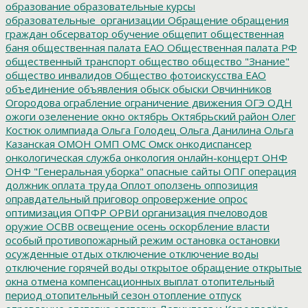
образование
образовательные курсы
образовательные_организации
Обращение
обращения
граждан
обсерватор
обучение
общепит
общественная
баня
общественная палата ЕАО
Общественная палата РФ
общественный транспорт
общество
общество "Знание"
общество инвалидов
Общество фотоискусства ЕАО
объединение
объявления
обыск
обыски
Овчинников
Огородова
ограбление
ограничение движения
ОГЭ
ОДН
ожоги
озеленение
окно
октябрь
Октябрьский район
Олег
Костюк
олимпиада
Ольга Голодец
Ольга Данилина
Ольга
Казанская
ОМОН
ОМП
ОМС
Омск
онкодиспансер
онкологическая служба
онкология
онлайн-концерт
ОНФ
ОНФ "Генеральная уборка"
опасные сайты
ОПГ
операция
должник
оплата труда
Оплот
оползень
оппозиция
оправдательный приговор
опровержение
опрос
оптимизация
ОПФР
ОРВИ
организация пчеловодов
оружие
ОСВВ
освещение
осень
оскорбление власти
особый противопожарный режим
остановка
остановки
осужденные
отдых
отключение
отключение воды
отключение горячей воды
открытое обращение
открытые
окна
отмена компенсационных выплат
отопительный
период
отопительный сезон
отопление
отпуск