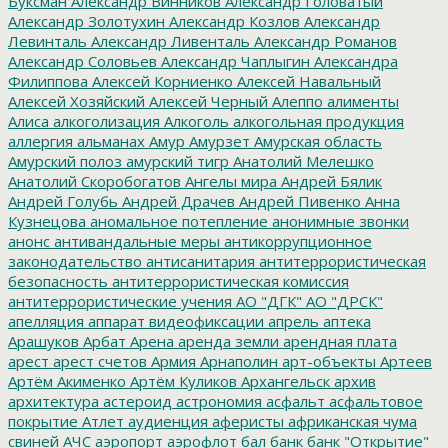
Буксман
Александр Винников
Александр Головатый
Александр Золотухин
Александр Козлов
Александр
Левинталь
Александр Ливенталь
Александр Романов
Александр Соловьев
Александр Чаплыгин
Александра
Филиппова
Алексей Корниенко
Алексей Навальный
Алексей Хозяйский
Алексей Черный
Алеппо
алименты
Алиса
алкоголизация
Алкоголь
алкогольная продукция
аллергия
альманах
Амур
Амурзет
Амурская область
Амурский полоз
амурский тигр
Анатолий Мелешко
Анатолий Скоробогатов
Ангелы мира
Андрей Бялик
Андрей Голубь
Андрей Драчев
Андрей Пивенко
Анна
Кузнецова
аномальное потепление
анонимные звонки
анонс
антивандальные меры
антикоррупционное
законодательство
антисанитария
антитеррористическая
безопасность
антитеррористическая комиссия
антитеррористические учения
АО "ДГК"
АО "ДРСК"
апелляция
аппарат видеофиксации
апрель
аптека
Арашуков
Арбат
Арена
аренда земли
арендная плата
арест
арест счетов
Армия
Арнаполин
арт-объекты
Артеев
Артём Акименко
Артём Куликов
Архангельск
архив
архитектура
астероид
астрономия
асфальт
асфальтовое
покрытие
Атлет
аудиенция
аферисты
африканская чума
свиней
АЧС
аэропорт
аэрофлот
бал
банк
банк "Открытие"