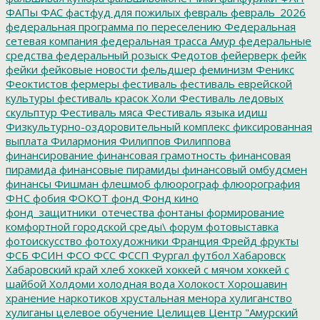
ФАПы
ФАС
фастфуд для пожилых
февраль
февраль_2026
федеральная программа по переселению
Федеральная
сетевая компания
федеральная трасса Амур
федеральные
средства
федеральный розыск
Федотов
фейерверк
фейк
фейки
фейковые новости
фельдшер
феминизм
Феникс
Феоктистов
фермеры
фестиваль
фестиваль еврейской
культуры
фестиваль красок Холи
Фестиваль ледовых
скульптур
Фестиваль мяса
Фестиваль языка идиш
Физкультурно-оздоровительный комплекс
фиксированная
выплата
Филармония
Филиппов
Филиппова
финансирование
финансовая грамотность
финансовая
пирамида
финансовые пирамиды
финансовый омбудсмен
финансы
Фишман
флешмоб
флюорограф
флюорография
ФНС
фобия
ФОКОТ
фонд
Фонд кино
фонд_защитники_отечества
фонтаны
формирование
комфортной городской среды\
форум
фотовыставка
фотоискусство
фотохудожники
Франция
Фрейд
фрукты
ФСБ
ФСИН
ФСО
ФСС
ФССП
Фургал
футбол
Хабаровск
Хабаровский край
хлеб
хоккей
хоккей с мячом
хоккей с
шайбой
Холдоми
холодная вода
Холокост
Хорошавин
хранение наркотиков
хрустальная менора
хулиганство
хулиганы
целевое обучение
Целищев
Центр "Амурский