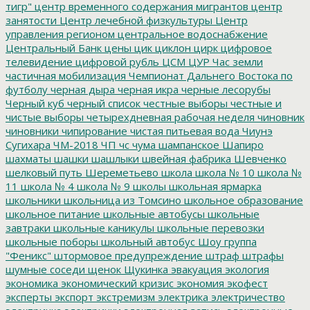
тигр"
центр временного содержания мигрантов
центр
занятости
Центр лечебной физкультуры
Центр
управления регионом
центральное водоснабжение
Центральный Банк
цены
цик
циклон
цирк
цифровое
телевидение
цифровой рубль
ЦСМ
ЦУР
Час земли
частичная мобилизация
Чемпионат Дальнего Востока по
футболу
черная дыра
черная икра
черные лесорубы
Черный куб
черный список
честные выборы
честные и
чистые выборы
четырехдневная рабочая неделя
чиновник
чиновники
чипирование
чистая питьевая вода
Чиунэ
Сугихара
ЧМ-2018
ЧП
чс
чума
шампанское
Шапиро
шахматы
шашки
шашлыки
швейная фабрика
Шевченко
шелковый путь
Шереметьево
школа
школа № 10
школа №
11
школа № 4
школа № 9
школы
школьная ярмарка
школьники
школьница из Томсино
школьное образование
школьное питание
школьные автобусы
школьные
завтраки
школьные каникулы
школьные перевозки
школьные поборы
школьный автобус
Шоу группа
"Феникс"
штормовое предупреждение
штраф
штрафы
шумные соседи
щенок
Щукинка
эвакуация
экология
экономика
экономический кризис
экономия
экофест
эксперты
экспорт
экстремизм
электрика
электричество