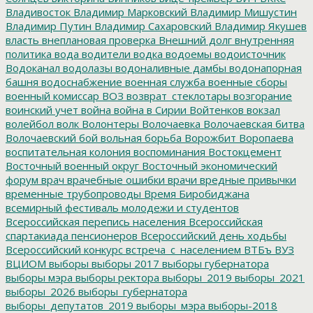
Владивосток
Владимир Марковский
Владимир Мишустин
Владимир Путин
Владимир Сахаровский
Владимир Якушев
власть
внеплановая проверка
Внешний долг
внутренняя
политика
вода
водители
водка
водоемы
водоисточник
Водоканал
водолазы
водоналивные дамбы
водонапорная
башня
водоснабжение
военная служба
военные сборы
военный комиссар
ВОЗ
возврат_стеклотары
возгорание
воинский учет
война
война в Сирии
Войтенков
вокзал
волейбол
волк
Волонтеры
Волочаевка
Волочаевская битва
Волочаевский бой
вольная борьба
Ворожбит
Воропаева
воспитательная колония
воспоминания
Востокцемент
Восточный военный округ
Восточный экономический
форум
врач
врачебные ошибки
врачи
вредные привычки
временные трубопроводы
Время Биробиджана
всемирный фестиваль молодежи и студентов
Всероссийская перепись населения
Всероссийская
спартакиада пенсионеров
Всероссийский день ходьбы
Всероссийский конкурс
встреча_с_населением
ВТБъ
ВУЗ
ВЦИОМ
выборы
выборы 2017
выборы губернатора
выборы мэра
выборы ректора
выборы_2019
выборы_2021
выборы_2026
выборы_губернатора
выборы_депутатов_2019
выборы_мэра
выборы-2018