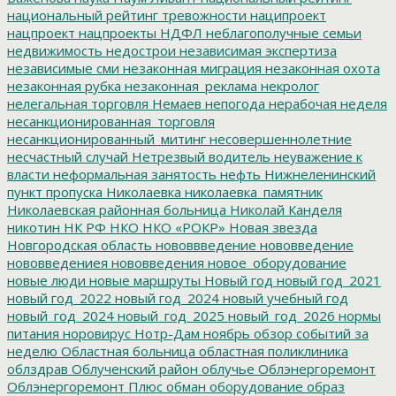
национальный рейтинг тревожности
наципроект
нацпроект
нацпроекты
НДФЛ
неблагополучные семьи
недвижимость
недострои
независимая экспертиза
независимые сми
незаконная миграция
незаконная охота
незаконная рубка
незаконная_реклама
некролог
нелегальная торговля
Немаев
непогода
нерабочая неделя
несанкционированная_торговля
несанкционированный_митинг
несовершеннолетние
несчастный случай
Нетрезвый водитель
неуважение к
власти
неформальная занятость
нефть
Нижнеленинский
пункт пропуска
Николаевка
николаевка_памятник
Николаевская районная больница
Николай Канделя
никотин
НК РФ
НКО
НКО «РОКР»
Новая звезда
Новгородская область
нововвведение
нововведение
нововведениея
нововведения
новое_оборудование
новые люди
новые маршруты
Новый год
новый год_2021
новый год_2022
новый год_2024
новый учебный год
новый_год_2024
новый_год_2025
новый_год_2026
нормы
питания
норовирус
Нотр-Дам
ноябрь
обзор событий за
неделю
Областная больница
областная поликлиника
облздрав
Облученский район
облучье
Облэнергоремонт
Облэнергоремонт Плюс
обман
оборудование
образ