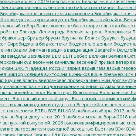
зопасное колесо-2019
безопасность
Безопасные и качестве
к
бесхозяйственность
бешенство
библиотека
бизнес
бизнес 
Биробиджанская воспитательная колония
Биробиджанская т
 колледж культуры и искусств
Биробиджанский район
Биро
дральный собор
Благословенное
благотворитель года
благот
тройство
Блокада Ленинграда
боевые патроны
боеприпасы
Б
к
браконьер
Бридер
брусит
брусчатка
Брянск
Будукан
будущи
ет Биробиджана
бюджетники
бюджетные деньги
бюджетны
Ленин
Вадим Зингман
вакцина
вакцинация
Валдгейм
Валдгей
изм
вандалы
Васильева
ВВО
ВВП
Вебер
Великан
Великая Окт
ерховный суд
весенние каникулы
весенний призыв
ветер
ве
иджан
ВЖС "Надежда России"
взрыв
взрыв газа
взрыв газово
рёл
Виктор Солнцев
викторина
Винников
вице-премьер
ВИЧ
р Якушев
власть
внеплановая проверка
Внешний долг
внутр
донапорная башня
водоснабжение
военная служба
военные
окзал
волейбол
волк
Волонтеры
Волочаевка
Волочаевская б
емент
Восточный военный округ
Восточный экономический ф
фестиваль молодежи и студентов
Всероссийская перепись н
а_с_населением
ВТБъ
ВУЗ
ВЦИОМ
выборы
выборы 2017
выбо
тора
выборы_депутатов_2019
выборы_мэра
выборы-2018
вы
и
выпускной
выпускной_2026
высококвалифицированные спе
вание
вытрезвители
выходной
выходные
Вьетнам
ВЭФ
ВЭФ
а
гараж
гаражи
Гаршин
ГДК
Генеральная прокуратура
генпро