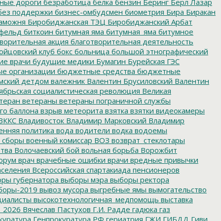
нные дороги
безработица
белка
бензин
Беринг
Берл Лазар
без поддержки
бизнес-омбудсмен
биометрия
Бира
Биракан
аможня
Биробиджанская ТЭЦ
Биробиджанский Арбат
фельд
биткоин
битумная яма
битумная_яма
битумное
ворительная акция
благотворительная деятельность
ойцовский клуб
бокс
больница
большой этнографический
е врачи
будущие медики
Бумагин
Бурейская ГЭС
е организации
бюджетные средства
бюджетные
мский детдом
валежник
Валентин Брусиловский
Валентин
ябрьская социалистическая революция
Великая
теран
ветераны
ветераны пограничной службы
го баллона
взрыв метеорита
взятка
взятки
видеокамеры
ВККС
Владивосток
Владимир Марковский
Владимир
енняя политика
вода
водители
водка
водоемы
 сборы
военный комиссар
ВОЗ
возврат_стеклотары
итва
Волочаевский бой
вольная борьба
Ворожбит
орум
врач
врачебные ошибки
врачи
вредные привычки
аселения
Всероссийская спартакиада пенсионеров
ры губернатора
выборы мэра
выборы ректора
боры-2019
вывоз мусора
выгребные ямы
вымогательство
циалисты
высокотехнологичная_медпомощь
выставка
_2026
Вячеслав Пастухов
Г.И. Радде
гадюка
газ
куратура
Генпрокуратура РФ
гериатрия
ГЖИ
ГИБДД
Гиви