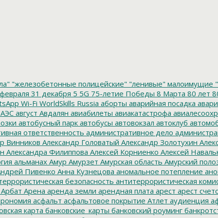
ла"
"железобетонные полицейские"
"ленивые" малоимущие
"
февраля
31 декабря
5
5G
75-летие Победы
8 Марта
80 лет
8
tsApp
Wi-Fi
WorldSkills Russia
аборты
аварийная посадка
авари
 АЭС
август
Авдалян
авиабилеты
авиакатастрофа
авиалесоохр
озки
автобусный парк
автобусы
автовокзал
автоклуб
автомо
ивная ответственность
административное дело
администра
р Винников
Александр Головатый
Александр Золотухин
Алек
ин
Александра Филиппова
Алексей Корниенко
Алексей Наваль
гия
альманах
Амур
Амурзет
Амурская область
Амурский поло
ндрей Пивенко
Анна Кузнецова
аномальное потепление
ано
террористическая безопасность
антитеррористическая коми
Арбат
Арена
аренда земли
арендная плата
арест
арест счет
трономия
асфальт
асфальтовое покрытие
Атлет
аудиенция
аф
овская карта
банковские_карты
банковский роуминг
банкротс