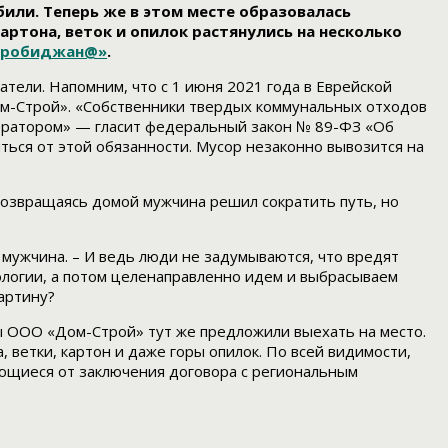
били. Теперь же в этом месте образовалась
артона, веток и опилок растянулись на несколько
иробиджан@»
.
тели. Напомним, что с 1 июня 2021 года в Еврейской
м-Строй». «Собственники твердых коммунальных отходов
ератором» — гласит федеральный закон № 89-ФЗ «Об
ться от этой обязанности. Мусор незаконно вывозится на
Возвращаясь домой мужчина решил сократить путь, но
 мужчина. – И ведь люди не задумываются, что вредят
ологии, а потом целенаправленно идем и выбрасываем
картину?
ы ООО «Дом-Строй» тут же предложили выехать на место.
 ветки, картон и даже горы опилок. По всей видимости,
ющиеся от заключения договора с региональным