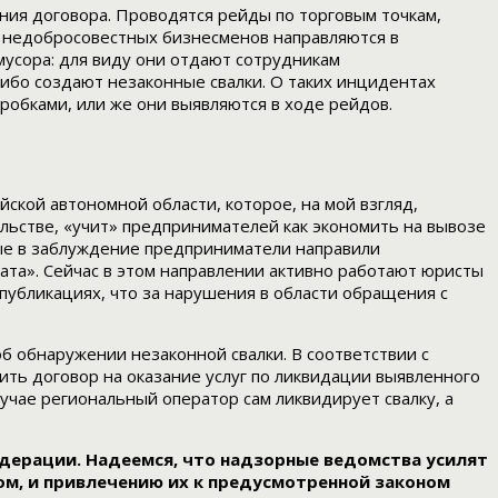
ия договора. Проводятся рейды по торговым точкам,
и недобросовестных бизнесменов направляются в
усора: для виду они отдают сотрудникам
ибо создают незаконные свалки. О таких инцидентах
робками, или же они выявляются в ходе рейдов.
ской автономной области, которое, на мой взгляд,
льстве, «учит» предпринимателей как экономить на вывозе
ные в заблуждение предприниматели направили
ата». Сейчас в этом направлении активно работают юристы
публикациях, что за нарушения в области обращения с
об обнаружении незаконной свалки. В соответствии с
ить договор на оказание услуг по ликвидации выявленного
чае региональный оператор сам ликвидирует свалку, а
ерации. Надеемся, что надзорные ведомства усилят
м, и привлечению их к предусмотренной законом