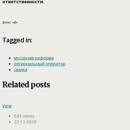
ответственности.
фото: «@»
Tagged in:
мусорная реформа
региональный оператор
свалка
Related posts
View
643 views
22.12.2025