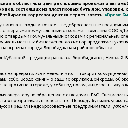
анской в областном центре спокойно проезжали автомо
одов, состоящих из пластиковых бутылок, упаковки, к
? Разбирался корреспондент интернет-газеты
«Время Б
у: виноваты люди. А точнее – недобросовестные предпринима
ю с твердыми коммунальными отходами – компания ООО «До
нию с твердыми коммунальными отходами с региональным оп
я часть местных бизнесменов до сих пор продолжает уклоня
а на окраинах города Биробиджана и районов области.
л. Кубанской – редакции рассказал биробиджанец Николай. 
час она превратилась в невесть что, — говорит возмущенный
сами себе. Везде кричим о защите окружающей среды, об эк
 не противно в городе, у себя под носом, лицезреть такую 
ому оператору по обращению с отходами в ЕАО. Специалист
ьно превратилась в невесть что. Повсюду бутылки, упаковка,
 мусора решили недобросовестные предприниматели, уклоня