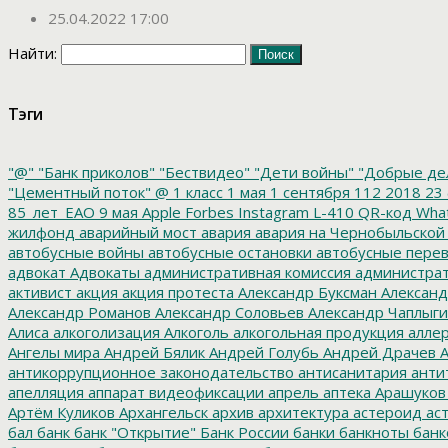
25.04.2022 17:00
Найти:
Тэги
"@"
"Банк приколов"
"Бествидео"
"Дети войны"
"Добрые де
"Цементный поток"
@
1 класс
1 мая
1 сентября
112
2018
23 
85_лет_ЕАО
9 мая
Apple
Forbes
Instagram
L-410
QR-код
Wha
жилфонд
аварийный мост
авария
авария на Чернобыльской
автобусные войны
автобусные остановки
автобусные перев
адвокат
Адвокаты
административная комиссия
администрат
активист
акция
акция протеста
Александр Буксман
Александ
Александр Романов
Александр Соловьев
Александр Чаплыг
Алиса
алкоголизация
Алкоголь
алкогольная продукция
аллер
Ангелы мира
Андрей Бялик
Андрей Голубь
Андрей Драчев
А
антикоррупционное законодательство
антисанитария
анти
апелляция
аппарат видеофиксации
апрель
аптека
Арашуков
Артём Куликов
Архангельск
архив
архитектура
астероид
ас
бал
банк
банк "Открытие"
Банк России
банки
банкноты
банк