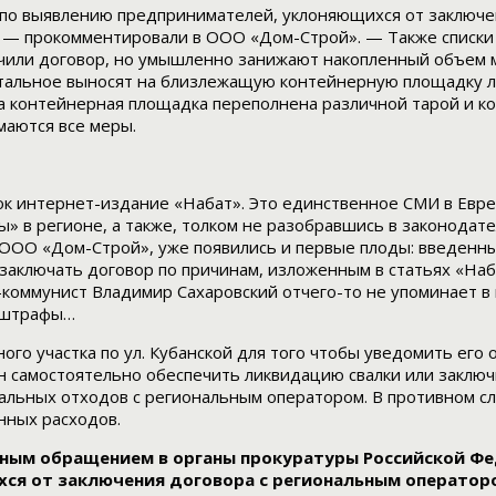
по выявлению предпринимателей, уклоняющихся от заключен
д, — прокомментировали в ООО «Дом-Строй». — Также списк
ючили договор, но умышленно занижают накопленный объем м
остальное выносят на близлежащую контейнерную площадку л
а контейнерная площадка переполнена различной тарой и ко
маются все меры.
к интернет-издание «Набат». Это единственное СМИ в Еврей
 в регионе, а также, толком не разобравшись в законодате
 в ООО «Дом-Строй», уже появились и первые плоды: введен
заключать договор по причинам, изложенным в статьях «Наб
коммунист Владимир Сахаровский отчего-то не упоминает в 
 штрафы…
го участка по ул. Кубанской для того чтобы уведомить его 
н самостоятельно обеспечить ликвидацию свалки или заключ
ьных отходов с региональным оператором. В противном слу
нных расходов.
ым обращением в органы прокуратуры Российской Фед
ся от заключения договора с региональным операторо