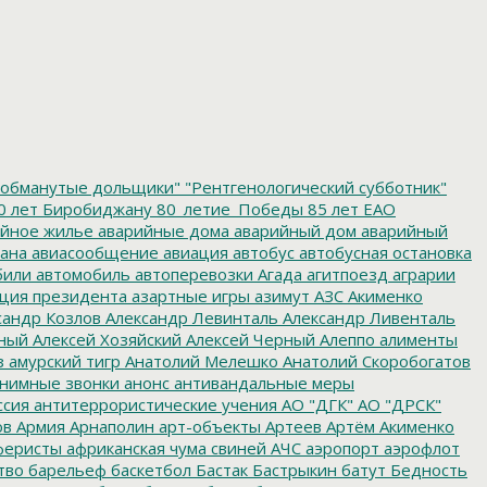
обманутые дольщики"
"Рентгенологический субботник"
0 лет Биробиджану
80_летие_Победы
85 лет ЕАО
йное жилье
аварийные дома
аварийный дом
аварийный
ана
авиасообщение
авиация
автобус
автобусная остановка
били
автомобиль
автоперевозки
Агада
агитпоезд
аграрии
ция президента
азартные игры
азимут
АЗС
Акименко
сандр Козлов
Александр Левинталь
Александр Ливенталь
ный
Алексей Хозяйский
Алексей Черный
Алеппо
алименты
з
амурский тигр
Анатолий Мелешко
Анатолий Скоробогатов
нимные звонки
анонс
антивандальные меры
ссия
антитеррористические учения
АО "ДГК"
АО "ДРСК"
ов
Армия
Арнаполин
арт-объекты
Артеев
Артём Акименко
еристы
африканская чума свиней
АЧС
аэропорт
аэрофлот
тво
барельеф
баскетбол
Бастак
Бастрыкин
батут
Бедность