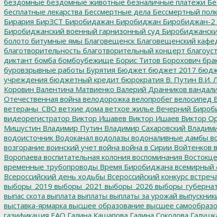
бездомные
бездомные животные
безналичные платежи
Бе
бесплатные лекарства
Бессмертные дела
Бессмертный пол
Бирария
БирЗСТ
Биробидажан
Биробиджан
Биробиджан-2
Биробиджанский военный гарнизонный суд
Биробиджанский
болото
битумные ямы
Благовещенск
Благовещенский кафе
благотворительность
благотворительный концерт
благоус
диктант
бомба
бомбоубежище
Борис Титов
Борохович
бра
буровзрывные работы
Бурятия
Бюджет
бюджет 2017
бюдж
учреждения
бюджетный кредит
бюрократия
В. Путин
В.И. 
Коровин
Валентина Матвиенко
Валерий Дранников
вандал
Отечественная война
велодорожка
велопробег
велосипед
В
ветераны_СВО
ветхие дома
ветхое жилье
Вечерний Бироб
видеорегистратор
Виктор Ишавев
Виктор Ишаев
Виктор О
Мишустин
Владимир Путин
Владимир Сахаровский
Владими
водоисточник
Водоканал
водолазы
водоналивные дамбы
во
возгорание
воинский учет
война
война в Сирии
Войтенков
в
Воропаева
воспитательная колония
воспоминания
Востокц
временные трубопроводы
Время Биробиджана
всемирный 
Всероссийский день ходьбы
Всероссийский конкурс
встреч
выборы_2019
выборы_2021
выборы_2026
выборы_губерна
выпас скота
выплата
выплаты
выплаты за урожай
выпускник
выставка-ярмарка
высшее образование
высшее самообразо
газификация ЕАО
Галина Кашапова
Галина Соколова
Галушк