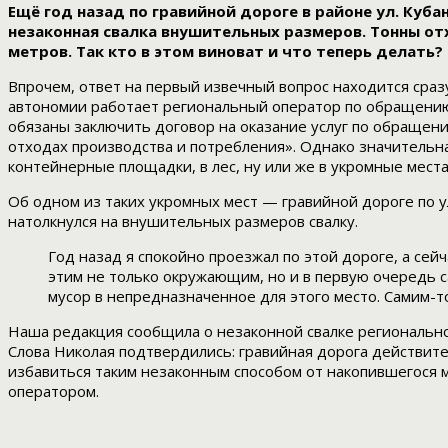
Ещё год назад по гравийной дороге в районе ул. Куб
незаконная свалка внушительных размеров. Тонны отх
метров. Так кто в этом виноват и что теперь делать
Впрочем, ответ на первый извечный вопрос находится сраз
автономии работает региональный оператор по обращени
обязаны заключить договор на оказание услуг по обраще
отходах производства и потребления». Однако значительна
контейнерные площадки, в лес, ну или же в укромные мест
Об одном из таких укромных мест — гравийной дороге по у
натолкнулся на внушительных размеров свалку.
Год назад я спокойно проезжал по этой дороге, а сей
этим не только окружающим, но и в первую очередь 
мусор в непредназначенное для этого место. Самим-то
Наша редакция сообщила о незаконной свалке региональн
Слова Николая подтвердились: гравийная дорога действител
избавиться таким незаконным способом от накопившегося
оператором.