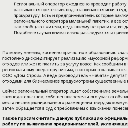
Региональный оператор ежедневно проводит работу 
рассылаются претензии, подготавливаются иски в су
прокуратуру. Есть и предприниматели, которые закл
регионального оператора маленький пакетик, а всё 
нам сообщают жители, ведь никому не нравится, когд
Подобные случаи внимательно расследуются и прини
По моему мнению, косвенно причастно к образованию свало
постоянно дискредитирует реализацию «мусорной реформы»
отходов или же не платить за услугу вовсе. Как сообщили
региональному оператору письма, в которых отказываются 
ООО «Дом-Строй». А ведь руководитель «Набата» депутат-
отходами для бизнесменов предусмотрены существенные
Сейчас региональный оператор ищет собственника земельно
законодательством, собственник земельного участка обяза
места несанкционированного размещения твердых коммунал
затем обращается в суд с требованием о взыскании понесе
Также просим считать данную публикацию официальн
работу по выявлению предпринимателей, уклоняющих