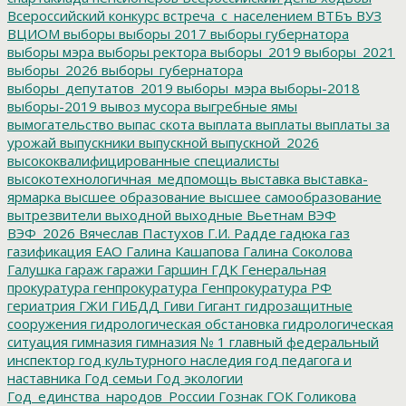
Всероссийский конкурс
встреча_с_населением
ВТБъ
ВУЗ
ВЦИОМ
выборы
выборы 2017
выборы губернатора
выборы мэра
выборы ректора
выборы_2019
выборы_2021
выборы_2026
выборы_губернатора
выборы_депутатов_2019
выборы_мэра
выборы-2018
выборы-2019
вывоз мусора
выгребные ямы
вымогательство
выпас скота
выплата
выплаты
выплаты за
урожай
выпускники
выпускной
выпускной_2026
высококвалифицированные специалисты
высокотехнологичная_медпомощь
выставка
выставка-
ярмарка
высшее образование
высшее самообразование
вытрезвители
выходной
выходные
Вьетнам
ВЭФ
ВЭФ_2026
Вячеслав Пастухов
Г.И. Радде
гадюка
газ
газификация ЕАО
Галина Кашапова
Галина Соколова
Галушка
гараж
гаражи
Гаршин
ГДК
Генеральная
прокуратура
генпрокуратура
Генпрокуратура РФ
гериатрия
ГЖИ
ГИБДД
Гиви
Гигант
гидрозащитные
сооружения
гидрологическая обстановка
гидрологическая
ситуация
гимназия
гимназия № 1
главный федеральный
инспектор
год культурного наследия
год педагога и
наставника
Год семьи
Год экологии
Год_единства_народов_России
Гознак
ГОК
Голикова