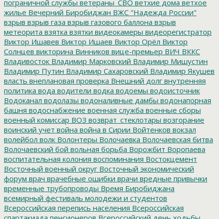
пограничной службы
ветераны_СВО
ветхие дома
ветхое
жилье
Вечерний Биробиджан
ВЖС "Надежда России"
взрыв
взрыв газа
взрыв газового баллона
взрыв
метеорита
взятка
взятки
видеокамеры
видеорегистратор
Виктор Ишавев
Виктор Ишаев
Виктор Орёл
Виктор
Солнцев
викторина
Винников
вице-премьер
ВИЧ
ВККС
Владивосток
Владимир Марковский
Владимир Мишустин
Владимир Путин
Владимир Сахаровский
Владимир Якушев
власть
внеплановая проверка
Внешний долг
внутренняя
политика
вода
водители
водка
водоемы
водоисточник
Водоканал
водолазы
водоналивные дамбы
водонапорная
башня
водоснабжение
военная служба
военные сборы
военный комиссар
ВОЗ
возврат_стеклотары
возгорание
воинский учет
война
война в Сирии
Войтенков
вокзал
волейбол
волк
Волонтеры
Волочаевка
Волочаевская битва
Волочаевский бой
вольная борьба
Ворожбит
Воропаева
воспитательная колония
воспоминания
Востокцемент
Восточный военный округ
Восточный экономический
форум
врач
врачебные ошибки
врачи
вредные привычки
временные трубопроводы
Время Биробиджана
всемирный фестиваль молодежи и студентов
Всероссийская перепись населения
Всероссийская
спартакиада пенсионеров
Всероссийский день ходьбы