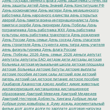
День Государственного флага
День защитника Отечества
день защиты детей
День Знаний
День Конституции РФ
День космонавтики
День матери
День медицинского
работника
День народного единства
день открытых
дверей
День памяти воина-интернационалиста
День
памяти и скорби
День пионерии
День Победы
День
пограничника
День работника ЖКХ
День работника
культуры
день работника транспорта
День рождения
День России
День семьи
День соседа
День спасателя
день строителя
День студента
день тигра
день учителя
день физкультурника
День флага России
День_Победы_2026
День_семьи_2026
деньги
депутат
депутаты
депутаты ЕАО
детдом
дети
детсады
детская
больница
детская музыкальная школа
детская площадка
детская_больница
детские батуты
детские выплаты
детские пособия
детские сады
детский дом
детский
лагерь
детский сад
детское питание
детское пособие
Джабаров
Джанхотов
дзюдо
диабет
дикие животные
диспансеризация
дистанционка
дистанционное
образование
Дмитрий Меведев
Дмитрий Медведев
Дмитрий Нестеров
Доблесть_Хингана
Добрые люди
Добрые руки
довыборы_в_Думу
дождь
документальный
фильм
долг
долги
долги по зарплате
долговая нагрузка