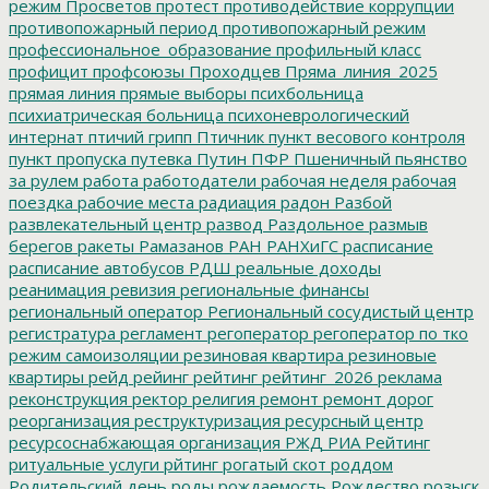
режим
Просветов
протест
противодействие коррупции
противопожарный период
противопожарный режим
профессиональное_образование
профильный класс
профицит
профсоюзы
Проходцев
Пряма_линия_2025
прямая линия
прямые выборы
психбольница
психиатрическая больница
психоневрологический
интернат
птичий грипп
Птичник
пункт весового контроля
пункт пропуска
путевка
Путин
ПФР
Пшеничный
пьянство
за рулем
работа
работодатели
рабочая неделя
рабочая
поездка
рабочие места
радиация
радон
Разбой
развлекательный центр
развод
Раздольное
размыв
берегов
ракеты
Рамазанов
РАН
РАНХиГС
расписание
расписание автобусов
РДШ
реальные доходы
реанимация
ревизия
региональные финансы
региональный оператор
Региональный сосудистый центр
регистратура
регламент
регоператор
регоператор по тко
режим самоизоляции
резиновая квартира
резиновые
квартиры
рейд
рейинг
рейтинг
рейтинг_2026
реклама
реконструкция
ректор
религия
ремонт
ремонт дорог
реорганизация
реструктуризация
ресурсный центр
ресурсоснабжающая организация
РЖД
РИА Рейтинг
ритуальные услуги
рйтинг
рогатый скот
роддом
Родительский день
роды
рождаемость
Рождество
розыск