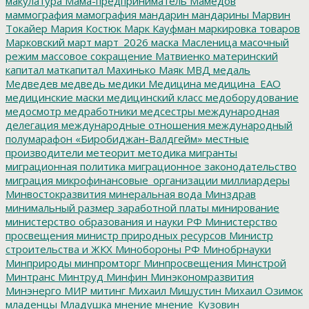
макулатура
Мама-предприниматель
Мамедов
маммография
мамография
мандарин
мандарины
Марвин
Токайер
Мария Костюк
Марк Кауфман
маркировка товаров
Марковский
март
март_2026
маска
Масленица
масочный
режим
массовое сокращение
Матвиенко
материнский
капитал
маткапитал
Махинько
Маяк
МВД
медаль
Медведев
медведь
медики
Медицина
медицина_ЕАО
медицинские маски
медицинский класс
медоборудование
медосмотр
медработники
медсестры
международная
делегация
международные отношения
международный
полумарафон «Биробиджан-Валдгейм»
местные
производители
метеорит
методика
мигранты
миграционная политика
миграционное законодательство
миграция
микрофинансовые_организации
миллиардеры
Минвостокразвития
минеральная вода
Минздрав
минимальный размер заработной платы
минирование
министерство образования и науки РФ
Министерство
просвещения
министр природных ресурсов
Министр
строительства и ЖКХ
Минобороны РФ
Минобрнауки
Минприроды
минпромторг
Минпросвещения
Минстрой
Минтранс
Минтруд
Минфин
Минэкономразвития
Минэнерго
МИР
митинг
Михаил Мишустин
Михаил Озимок
младенцы
Младушка
мнение
мнение_Кузовин