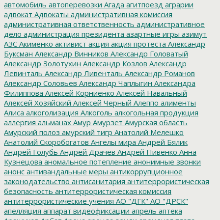
автомобиль
автоперевозки
Агада
агитпоезд
аграрии
адвокат
Адвокаты
административная комиссия
административная ответственность
административное
дело
администрация президента
азартные игры
азимут
АЗС
Акименко
активист
акция
акция протеста
Александр
Буксман
Александр Винников
Александр Головатый
Александр Золотухин
Александр Козлов
Александр
Левинталь
Александр Ливенталь
Александр Романов
Александр Соловьев
Александр Чаплыгин
Александра
Филиппова
Алексей Корниенко
Алексей Навальный
Алексей Хозяйский
Алексей Черный
Алеппо
алименты
Алиса
алкоголизация
Алкоголь
алкогольная продукция
аллергия
альманах
Амур
Амурзет
Амурская область
Амурский полоз
амурский тигр
Анатолий Мелешко
Анатолий Скоробогатов
Ангелы мира
Андрей Бялик
Андрей Голубь
Андрей Драчев
Андрей Пивенко
Анна
Кузнецова
аномальное потепление
анонимные звонки
анонс
антивандальные меры
антикоррупционное
законодательство
антисанитария
антитеррористическая
безопасность
антитеррористическая комиссия
антитеррористические учения
АО "ДГК"
АО "ДРСК"
апелляция
аппарат видеофиксации
апрель
аптека