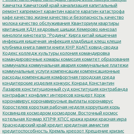
Камчатка
Камчатский край
канализация
капитальный
ремонт
капремонт
карантин
карате
каратин
катастрофа
кафе
качество жизни
качество и безопасность
качество
молока
качество обслуживания
Кванториум
квартиры
квитанция
КДН
кедровые шишки
Кемерово
кинозал
кинологи
кинотеатр "Родина"
Кирга
китай
кишечная
инфекция
кишечная_инфекция
кладбище
клещ
клещи
клубника
книга памяти
книги
КНР
КоАП
ковид-сводка
Кодекс
колледж культуры
колония
командировка
командировочные
комары
комиссия
комитет образования
коммуналка
коммунальная авария
коммунальные платежи
коммунальные услуги
компенсации
компенсационные
расходы
компенсация
комфортная городская среда
кондитерские изделия
конкурс
Конрад
Константин
Лазарев
конституционный суд
конституция
контрабанда
контрафакт
конфликт интересов
концерт
Корж
коронавирус
коронавирусные выплаты
коронаврус
Коростелев
короткая рабочая неделя
коррупция
корь
Косвинцев
космодром
космодром_Восточный
космос
котельная
Кочмар
КПРФ
КПСС
кража
кражи
красная икра
Краснодарский край
кредит
кредитная амнистия
кредитоспособность
Кремль
креозот
Крещение
кризис