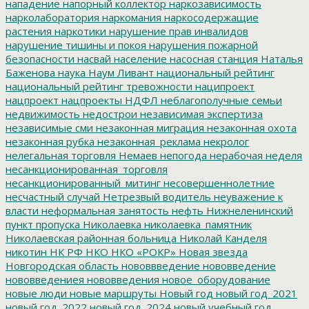
нападение
напорный коллектор
наркозависимость
нарколаборатория
наркомания
наркосодержащие
растения
наркотики
нарушение прав инвалидов
нарушение тишины и покоя
нарушения пожарной
безопасности
насвай
население
насосная станция
Наталья
Баженова
наука
Наум Ливант
национальный рейтинг
национальный рейтинг тревожности
наципроект
нацпроект
нацпроекты
НДФЛ
неблагополучные семьи
недвижимость
недострои
независимая экспертиза
независимые сми
незаконная миграция
незаконная охота
незаконная рубка
незаконная_реклама
некролог
нелегальная торговля
Немаев
непогода
нерабочая неделя
несанкционированная_торговля
несанкционированный_митинг
несовершеннолетние
несчастный случай
Нетрезвый водитель
неуважение к
власти
неформальная занятость
нефть
Нижнеленинский
пункт пропуска
Николаевка
николаевка_памятник
Николаевская районная больница
Николай Канделя
никотин
НК РФ
НКО
НКО «РОКР»
Новая звезда
Новгородская область
нововвведение
нововведение
нововведениея
нововведения
новое_оборудование
новые люди
новые маршруты
Новый год
новый год_2021
новый год_2022
новый год_2024
новый учебный год