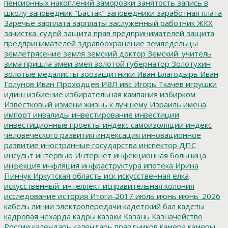
пенсионных накоплений
заморозки
занятость
запись в
школу
заповедник "Бастак"
заповедники
заработная плата
Заречье
зарплата
зарплаты
заслуженный работник ЖКХ
зачистка_судей
защита прав предпринимателей
защита
предпринимателей
здравоохранение
земледельцы
землетрясение
земля
земский доктор
Земский_учитель
зима пришла
змеи
змея
золотой губернатор
Золотухин
золотые медалисты
зоозащитники
Иван Благодырь
Иван
Голунов
Иван Проходцев
ИВЛ
ивс
Игорь Ткачев
игрушки
идиш
избиение
избирательная кампания
избирком
Известковый
измени жизнь к лучшему
Израиль
имена
импорт
инвалиды
инвестирование
инвестиции
инвестиционные проекты
индекс самоизоляции
индекс
человеческого развития
индексация
инновационное
развитие
иностранные государства
инспектор ДПС
инсульт
интервью
Интернет
инфекционная больница
инфекция
инфляция
инфраструктура
ипотека
Ирина
Пинчук
Иркутская область
иск
искусственная елка
искусственный_интеллект
исправительная колония
исследование
история
Итоги-2017
июль
июнь
июнь_2026
кабель линии электропередачи
кадетский бал
кадеты
кадровая чехарда
кадры
казаки
Казань
Казначейство
России
календарь
календарь праздников
камера
камеры