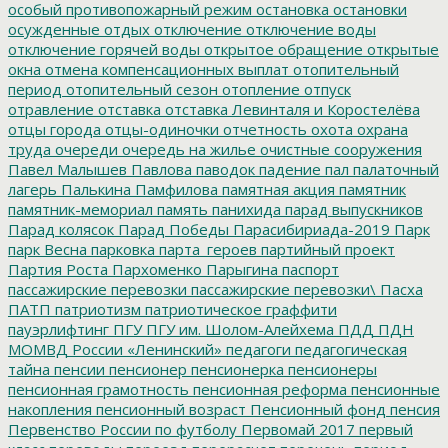
особый противопожарный режим
остановка
остановки
осужденные
отдых
отключение
отключение воды
отключение горячей воды
открытое обращение
открытые
окна
отмена компенсационных выплат
отопительный
период
отопительный сезон
отопление
отпуск
отравление
отставка
отставка Левинталя и Коростелёва
отцы города
отцы-одиночки
отчетность
охота
охрана
труда
очереди
очередь на жилье
очистные сооружения
Павел Малышев
Павлова
паводок
падение
пал
палаточный
лагерь
Палькина
Памфилова
памятная акция
памятник
памятник-мемориал
память
панихида
парад выпускников
Парад колясок
Парад Победы
Парасибириада-2019
Парк
парк Весна
парковка
парта_героев
партийный проект
Партия Роста
Пархоменко
Парыгина
паспорт
пассажирские перевозки
пассажирские перевозки\
Пасха
ПАТП
патриотизм
патриотическое граффити
пауэрлифтинг
ПГУ
ПГУ им. Шолом-Алейхема
ПДД
ПДН
МОМВД России «Ленинский»
педагоги
педагогическая
тайна
пенсии
пенсионер
пенсионерка
пенсионеры
пенсионная грамотность
пенсионная реформа
пенсионные
накопления
пенсионный возраст
Пенсионный фонд
пенсия
Первенство России по футболу
Первомай 2017
первый