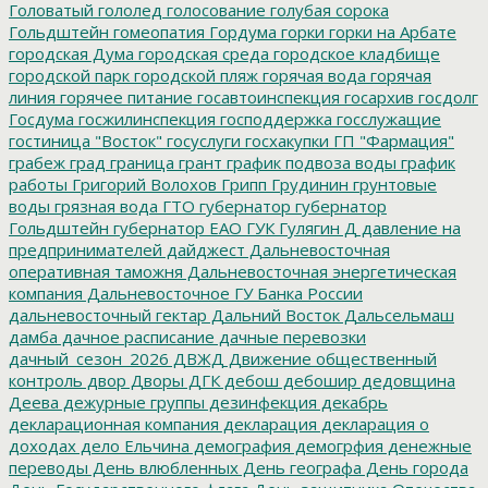
Головатый
гололед
голосование
голубая сорока
Гольдштейн
гомеопатия
Гордума
горки
горки на Арбате
городская Дума
городская среда
городское кладбище
городской парк
городской пляж
горячая вода
горячая
линия
горячее питание
госавтоинспекция
госархив
госдолг
Госдума
госжилинспекция
господдержка
госслужащие
гостиница "Восток"
госуслуги
госхакупки
ГП "Фармация"
грабеж
град
граница
грант
график подвоза воды
график
работы
Григорий Волохов
Грипп
Грудинин
грунтовые
воды
грязная вода
ГТО
губернатор
губернатор
Гольдштейн
губернатор ЕАО
ГУК
Гулягин
Д
давление на
предпринимателей
дайджест
Дальневосточная
оперативная таможня
Дальневосточная энергетическая
компания
Дальневосточное ГУ Банка России
дальневосточный гектар
Дальний Восток
Дальсельмаш
дамба
дачное расписание
дачные перевозки
дачный_сезон_2026
ДВЖД
Движение общественный
контроль
двор
Дворы
ДГК
дебош
дебошир
дедовщина
Деева
дежурные группы
дезинфекция
декабрь
декларационная компания
декларация
декларация о
доходах
дело Ельчина
демография
демогрфия
денежные
переводы
День влюбленных
День географа
День города