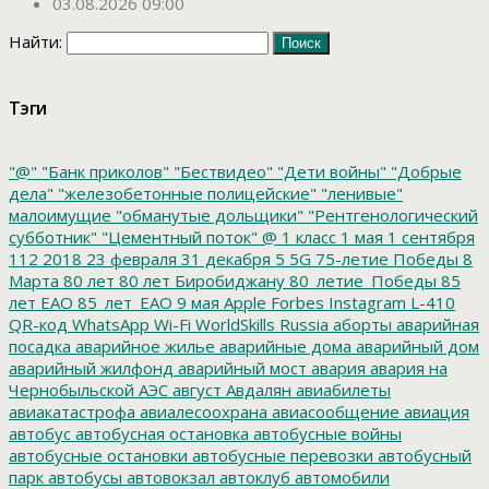
03.08.2026 09:00
Найти:
Тэги
"@"
"Банк приколов"
"Бествидео"
"Дети войны"
"Добрые
дела"
"железобетонные полицейские"
"ленивые"
малоимущие
"обманутые дольщики"
"Рентгенологический
субботник"
"Цементный поток"
@
1 класс
1 мая
1 сентября
112
2018
23 февраля
31 декабря
5
5G
75-летие Победы
8
Марта
80 лет
80 лет Биробиджану
80_летие_Победы
85
лет ЕАО
85_лет_ЕАО
9 мая
Apple
Forbes
Instagram
L-410
QR-код
WhatsApp
Wi-Fi
WorldSkills Russia
аборты
аварийная
посадка
аварийное жилье
аварийные дома
аварийный дом
аварийный жилфонд
аварийный мост
авария
авария на
Чернобыльской АЭС
август
Авдалян
авиабилеты
авиакатастрофа
авиалесоохрана
авиасообщение
авиация
автобус
автобусная остановка
автобусные войны
автобусные остановки
автобусные перевозки
автобусный
парк
автобусы
автовокзал
автоклуб
автомобили