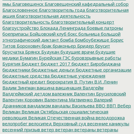
ямы
Благовещенск
Благовещенский кафедральный собор
Благословенное
благотворитель года
благотворительная
акция
благотворительная деятельность
благотворительность
благотворительный концерт
благоустройство
Блокада Ленинграда
боевые патроны
боеприпасы
Бойцовский клуб
бокс
больница
большой
этнографический диктант
бомба
бомбоубежище
Борис
Титов
Борохович
брак
браконьер
Бридер
брусит
брусчатка
Брянск
Будукан
будущие врачи
будущие
медики
Бумагин
Бурейская ГЭС
буровзрывные работы
Бурятия
Бюджет
бюджет 2017
бюджет Биробиджана
бюджетники
бюджетные деньги
бюджетные организации
бюджетные средства
бюджетные учреждения
бюджетный кредит
бюрократия
В. Путин
В.И. Ленин
Вадим Зингман
вакцина
вакцинация
Валдгейм
Валдгеймский детдом
валежник
Валентин Брусиловский
Валентин Коровин
Валентина Матвиенко
Валерий
Дранников
вандализм
вандалы
Васильева
ВВО
ВВП
Вебер
Великан
Великая Октябрьская социалистическая
революция
Великая Отечественная война
велодорожка
велопробег
велосипед
Верховный суд
весенние каникулы
весенний призыв
ветер
ветеран
ветераны
ветераны