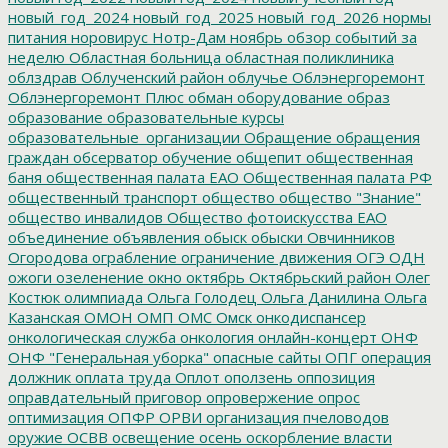
новый_год_2024
новый_год_2025
новый_год_2026
нормы
питания
норовирус
Нотр-Дам
ноябрь
обзор событий за
неделю
Областная больница
областная поликлиника
облздрав
Облученский район
облучье
Облэнергоремонт
Облэнергоремонт Плюс
обман
оборудование
образ
образование
образовательные курсы
образовательные_организации
Обращение
обращения
граждан
обсерватор
обучение
общепит
общественная
баня
общественная палата ЕАО
Общественная палата РФ
общественный транспорт
общество
общество "Знание"
общество инвалидов
Общество фотоискусства ЕАО
объединение
объявления
обыск
обыски
Овчинников
Огородова
ограбление
ограничение движения
ОГЭ
ОДН
ожоги
озеленение
окно
октябрь
Октябрьский район
Олег
Костюк
олимпиада
Ольга Голодец
Ольга Данилина
Ольга
Казанская
ОМОН
ОМП
ОМС
Омск
онкодиспансер
онкологическая служба
онкология
онлайн-концерт
ОНФ
ОНФ "Генеральная уборка"
опасные сайты
ОПГ
операция
должник
оплата труда
Оплот
оползень
оппозиция
оправдательный приговор
опровержение
опрос
оптимизация
ОПФР
ОРВИ
организация пчеловодов
оружие
ОСВВ
освещение
осень
оскорбление власти