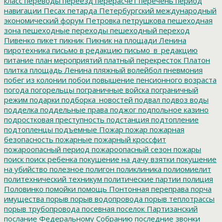
класс
переводы
переезд
перерасчет
перечень
период
навигации
Песах
петарда
Петербургский международный
экономический форум
Петровка
петрушкова
пешеходная
зона
пешеходные переходы
пешеходный переход
Пивенко
пикет
пикник
Пикник на площади Ленина
пиротехника
письмо в редакцию
письмо_в_редакцию
питание
план мероприятий
платный перекресток
Платон
плитка
площадь Ленина
пляжный волейбол
пневмония
побег из колонии
побои
повышение пенсионного возраста
погода
погорельцы
пограничные войска
пограничный
режим
подарки
подборка_новостей
подвал
подвоз воды
подделка
поддельные права
поджог
подпольное казино
подростковая преступность
подстанция
подтопление
подтопленцы
подъемные
Пожар
пожар
пожарная
безопасность
пожарные
пожарный кроссфит
пожароопасный период
пожароопасный сезон
пожары
поиск
поиск ребенка
покушение на дачу взятки
покушение
на убийство
полезное
полигон
поликлиника
полиомиелит
политехнический техникум
политические партии
полиция
Половинко
помойки
помощь
Понтонная переправа
порча
имущества
порыв
порыв водопровода
порыв теплотрассы
порыв трубопровода
посевная
поселок Партизанский
послание Федеральному Собранию
последние звонки