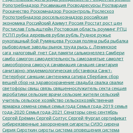
Ропотребнадзор
Росавиация
Росводресурсы
Росгвардия
Роскачество
Роскомнадзор
Росконтроль
Рослесхоз
Роспотребнадзор
россельхознадзор
российская
экономика
Российский Азимут
Россия
Росстат
рост цен
Ростислав Гольдштейн
Ростовская область
роуминг
РПЦ
РСПП
рубка деревьев
рубли
рубль
Рудное
ружье
рукопашный бой
Румянцева
Русская поляна
рыба
рыбалка
рыбоводные заводы
рынок труда
рысь
с. Ленинское
сага_налоговый_гнет
Сад памяти
сальмонеллез
Самбери
самбо
самогон
самодеятельность
самозанятые
самолет
самооборона
самосуд
санавиация
санация
санитария
санитарно-эпидемиологическая обстанвока
Санкт-
Петербург
санкции
сантехника
сатира
Сбербанк
сбор
вещей
сбор на здравоохранение
свадьба
свалка
свалки
светофоры
свищ
связь
священнослужитель
секта
секция
акробатики
сельские врачи
сельские жители
сельский
учитель
сельское хозяйство
сельскохозяйственная
ярмарка
семена
семья
семья года
Семья года-2019
семья
года-2020
Семья года-2021
Сенаторы
сено
сентябрь
Сергей Ерёмин
Сергей Солтус
Сергей Фургал
сертификат
сибиреязвенные захоронения
сигареты
СИЗО
сирена
Сирия
Сироткин
сироты
система оповещения
система