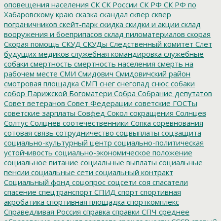
оповещения населения
СК
СК России
СК РФ
СК РФ по
Хабаровскому краю
сказка
скандал
сквер
сквер
пограничников
скейт-парк
скидка
скидки и акции
склад
вооружения и боеприпасов
склад пиломатериалов
скорая
Скорая помощь
СКУД
СКУДы
Следственный комитет
Слет
будущих медиков
служебная командировка
служебные
собаки
смертность
смертность населения
смерть на
рабочем месте
СМИ
Смидович
Смидовичский район
смотровая площадка
СМП
снег
снегопад
снюс
собаки
собор Парижской Богоматери
Собра
Собрание депутатов
Совет ветеранов
Совет Федерации
советские ГОСТы
советские зарплаты
Совфед
Сокол
сокращения
Солнцев
Солтус
Солцнев
соотечественники
Сопка
соревнования
сотовая связь
сотрудничество
соцвыплаты
соцзащита
социально-культурный центр
социально-политическая
устойчивость
социально-экономическое положение
социальное питание
социальные выплаты
социальные
пенсии
социальные сети
социальный контракт
Социальный фонд
соцопрос
соцсети
соя
спасатели
спасение
спецтранспорт
СПИД
спорт
спортивная
акробатика
спортивная площадка
спорткомплекс
Справедливая Россия
справка
справки
СПЧ
среднее