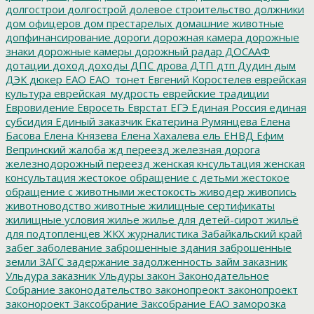
долгострои
долгострой
долевое строительство
должники
дом офицеров
дом престарелых
домашние животные
допфинансирование
дороги
дорожная камера
дорожные
знаки
дорожные камеры
дорожный радар
ДОСААФ
дотации
доход
доходы
ДПС
дрова
ДТП
дтп
Дудин
дым
ДЭК
дюкер
ЕАО
ЕАО_тонет
Евгений Коростелев
еврейская
культура
еврейская_мудрость
еврейские традиции
Евровидение
Евросеть
Еврстат
ЕГЭ
Единая Россия
единая
субсидия
Единый заказчик
Екатерина Румянцева
Елена
Басова
Елена Князева
Елена Хахалева
ель
ЕНВД
Ефим
Вепринский
жалоба
жд переезд
железная дорога
железнодорожный переезд
женская кнсультация
женская
консультация
жестокое обращение с детьми
жестокое
обращение с животными
жестокость
живодер
живопись
животноводство
животные
жилищные сертификаты
жилищные условия
жилье
жилье для детей-сирот
жильё
для подтопленцев
ЖКХ
журналистика
Забайкальский край
забег
заболевание
заброшенные здания
заброшенные
земли
ЗАГС
задержание
задолженность
займ
заказник
Ульдура
заказник Ульдуры
закон
Законодательное
Собрание
законодательство
законопреокт
законопроект
законороект
Заксобрание
Заксобрание ЕАО
заморозка