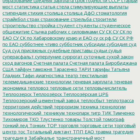
образование
средняя зарплата
срок годности
СССР
старый
мост
статистика
статья
стела
стимулирующие выплаты
стипендия
стихия
столица
столица ДфО
стоматология
страйкбол
страх
страхование
стрельба
строители
строительство
стройка
студент
студенты
студенческое
общежитие
Стычка рабочих с силовиками
СУ СК
СУ СК по
ЕАО
СУ СК по Хабаровскому краю и ЕАО
су ск рф
СУ СК РФ
по ЕАО
субботнее чтиво
субботник
субсидии
субсидия
суд
Суд
суд присяжных
судебные приставы
судьи
судья
суперасфальт
суперлуние
суррогат
суточные
сухой закон
сход вагонов
Счетная палата
Счетная палата Биробиджана
США
тайфун
таможня
Тарасенко
ТАРИ
тарифы
Татьяна
Гладких
Тафи-диагностика
театр
текстильная
телемедицинские технологии
теневая зарплата
теневая
экономика
тепловоз
тепловые сети
тепловычислитель
Теплоозерск
Теплоозёрск
Теплоозёрская ЦРБ
Теплоозерский цементный завод
теплосбыт
теплотрасса
территория действий
терроризм
техника
технологии
технологический_техникум
технопарк
тигр
ТИК
Тимченко
Тихомиров
ТКО
Тлустенко
товары
Толстой
томограф
тонкий лед
Тонких
ТОР
торговля
торговые сети
торговый
центр
тос
Тотальный диктант
ТПП ЕАО
травма
трагедия
трагедия в Забайкалье
трансграничный мост