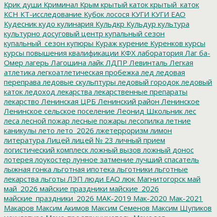
Крик души
Криминал
Крым
крытый каток
крытый_каток
КСН
КТ-исследование
Кубок лосося
КУГИ
КУГИ ЕАО
Кудесник
кудо
кулинария
Кульдкр
Кульдур
культура
культурно досуговый центр
купальный сезон
купальный_сезон
купюры
Кураж
курение
Куренков
курсы
курсы повышения квалификации
КФХ
лаборатория
Лаг ба-
Омер
лагерь
Лагошина
лайк
ЛДПР
Левинталь
Легкая
атлетика
легкоатлетическая пробежка
лед
ледовая
переправа
ледовые скульптуры
ледовый городок
ледовый
каток
ледоход
лекарства
лекарственные препараты
лекарство
Ленинская ЦРБ
Ленинский район
Ленинское
Ленинское сельское поселение
Леонид Школьник
лес
леса
лесной пожар
лесные пожары
лесопилка
летние
каникулы
лето
лето_2026
лжетерроризм
лимон
литература
Лицей
лицей № 23
личный прием
логистический комплеск
ложный вызов
ложный донос
лотерея
лоукостер
лунное затмение
лучший спасатель
лыжная гонка
льготная ипотека
льготники
льготные
лекарства
льготы
ЛЭП
люди ЕАО
люк
Магнитогорск
май
май_2026
майские праздники
майские_2026
майские_праздники_2026
МАК-2019
Мак-2020
Мак-2021
Макаров
Максим Акимов
Максим Семенов
Максим Шупиков