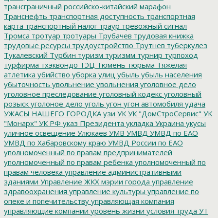
трансграничный российско-китайский марафон
Транснефть
транспортная доступность
транспортная
карта
транспортный налог
траур
тревожный сигнал
Тромса
тротуар
тротуары
Трубачев
трудовая книжка
трудовые ресурсы
трудоустройство
Трутнев
туберкулез
Тукалевский
Турбин
туризм
туризмм
турнир
турпоход
турфирма
тхэквондо
ТЭЦ
Тюмень
тюрьма
Тяжелая
атлетика
убийство
уборка улиц
убыль
убыль населения
убыточность
увольнение
увольнения
уголовное дело
уголовное преследование
уголовный кодекс
уголовный
розыск
уголоное дело
уголь
угон
угон автомобиля
удача
УЖАСЫ НАШЕГО ГОРОДКА
узи
УК
УК "ДомСтроСервис"
УК
"Монарх"
УК РФ
указ Президента
укладка
Украина
укусы
уличное освещение
Улюкаев
УМВ
УМВД
УМВД по ЕАО
УМВД по Хабаровскому краю
УМВД России по ЕАО
уполномоченный по правам предпринимателей
уполномоченный по правам ребенка
уполномоченный по
правам человека
управление административными
зданиями
Управление ЖКХ мэрии города
управление
здравоохранения
управление культуры
управление по
опеке и попечительству
управляющая компания
управляющие компании
уровень жизни
условия труда
УТ