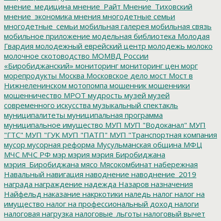
мнение_медицина
мнение_Райт
Мнение_Тиховский
мнение_экономика
мнения
многодетные семьи
многодетные_семьи
мобильная галерея
мобильная связь
мобильное приложение
модельная библиотека
Молодая
Гвардия
молодежный еврейский центр
молодежь
молоко
молочное скотоводство
МОМВД России
«Биробиджанский»
мониторинг
мониторинг цен
морг
морепродукты
Москва
Московское дело
мост
Мост в
Нижнеленинском
мотопомпа
мошенник
мошенники
мошенничество
МРОТ
мудрость
музей
музей
современного искусства
музыкальный спектакль
муниципалитеты
муниципальная программа
муниципальное имущество
МУП
МУП "Водоканал"
МУП
"ГТС"
МУП "ГУК
МУП "ПАТП"
МУП "Транспортная компания
мусор
мусорная реформа
Мусульманская община
МФЦ
МЧС
МЧС РФ
мэр
мэрия
мэрия Биробиджана
мэрия_Биробиджана
мясо
Мясокомбинат
набережная
Навальный
навигация
наводнение
наводнение_2019
награда
награждение
надежда
Назаров
назначения
Найфельд
наказание
накркотики
наледь
налог
налог на
имущество
налог на профессиональный доход
налоги
налоговая нагрузка
налоговые_льготы
налоговый вычет