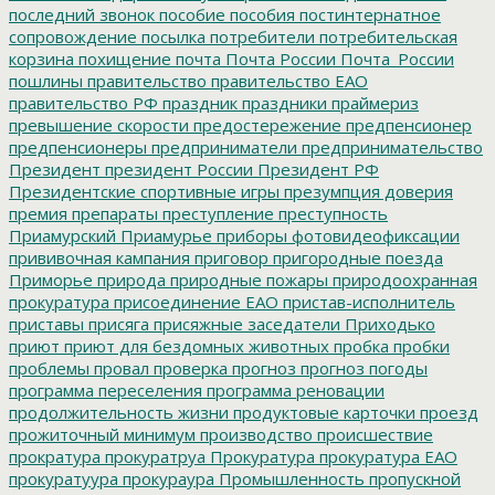
последний звонок
пособие
пособия
постинтернатное
сопровождение
посылка
потребители
потребительская
корзина
похищение
почта
Почта России
Почта_России
пошлины
правительство
правительство ЕАО
правительство РФ
праздник
праздники
праймериз
превышение скорости
предостережение
предпенсионер
предпенсионеры
предприниматели
предпринимательство
Президент
президент России
Президент РФ
Президентские спортивные игры
презумпция доверия
премия
препараты
преступление
преступность
Приамурский
Приамурье
приборы фотовидеофиксации
прививочная кампания
приговор
пригородные поезда
Приморье
природа
природные пожары
природоохранная
прокуратура
присоединение ЕАО
пристав-исполнитель
приставы
присяга
присяжные заседатели
Приходько
приют
приют для бездомных животных
пробка
пробки
проблемы
провал
проверка
прогноз
прогноз погоды
программа переселения
программа реновации
продолжительность жизни
продуктовые карточки
проезд
прожиточный минимум
производство
происшествие
прократура
прокуратруа
Прокуратура
прокуратура ЕАО
прокуратуура
прокураура
Промышленность
пропускной