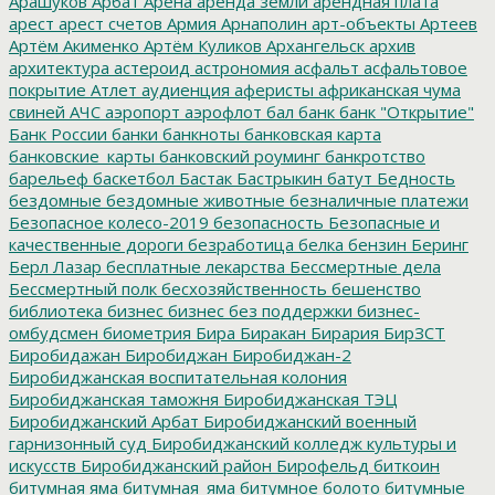
Арашуков
Арбат
Арена
аренда земли
арендная плата
арест
арест счетов
Армия
Арнаполин
арт-объекты
Артеев
Артём Акименко
Артём Куликов
Архангельск
архив
архитектура
астероид
астрономия
асфальт
асфальтовое
покрытие
Атлет
аудиенция
аферисты
африканская чума
свиней
АЧС
аэропорт
аэрофлот
бал
банк
банк "Открытие"
Банк России
банки
банкноты
банковская карта
банковские_карты
банковский роуминг
банкротство
барельеф
баскетбол
Бастак
Бастрыкин
батут
Бедность
бездомные
бездомные животные
безналичные платежи
Безопасное колесо-2019
безопасность
Безопасные и
качественные дороги
безработица
белка
бензин
Беринг
Берл Лазар
бесплатные лекарства
Бессмертные дела
Бессмертный полк
бесхозяйственность
бешенство
библиотека
бизнес
бизнес без поддержки
бизнес-
омбудсмен
биометрия
Бира
Биракан
Бирария
БирЗСТ
Биробидажан
Биробиджан
Биробиджан-2
Биробиджанская воспитательная колония
Биробиджанская таможня
Биробиджанская ТЭЦ
Биробиджанский Арбат
Биробиджанский военный
гарнизонный суд
Биробиджанский колледж культуры и
искусств
Биробиджанский район
Бирофельд
биткоин
битумная яма
битумная_яма
битумное болото
битумные