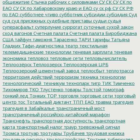
общежитие
Стычка рабочих с силовиками
СУ СК
СУ СК по
ЕАО
СУ СК по Хабаровскому краю и ЕАО
су ск рф
СУ СК РФ
по ЕАО
субботнее чтиво
субботник
субсидии
субсидия
Суд
суд
суд присяжных
судебные приставы
судьи
судья
суперасфальт
суперлуние
суррогат
суточные
сухой закон
сход вагонов
Счетная палата
Счетная палата Биробиджана
США
тайфун
таможня
Тарасенко
ТАРИ
тарифы
Татьяна
Гладких
Тафи-диагностика
театр
текстильная
телемедицинские технологии
теневая зарплата
теневая
экономика
тепловоз
тепловые сети
тепловычислитель
Теплоозёрск
Теплоозерск
Теплоозёрская ЦРБ
Теплоозерский цементный завод
теплосбыт
теплотрасса
территория действий
терроризм
техника
технологии
технологический_техникум
технопарк
тигр
ТИК
Тимченко
Тихомиров
ТКО
Тлустенко
товары
Толстой
томограф
тонкий лед
Тонких
ТОР
торговля
торговые сети
торговый
центр
тос
Тотальный диктант
ТПП ЕАО
травма
трагедия
трагедия в Забайкалье
трансграничный мост
трансграничный российско-китайский марафон
Транснефть
транспортная доступность
транспортная
карта
транспортный налог
траур
тревожный сигнал
Тромса
тротуар
тротуары
Трубачев
трудовая книжка
трудовые ресурсы
трудоустройство
Трутнев
туберкулез