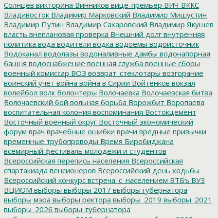
Солнцев
викторина
Винников
вице-премьер
ВИЧ
ВККС
Владивосток
Владимир Марковский
Владимир Мишустин
Владимир Путин
Владимир Сахаровский
Владимир Якушев
власть
внеплановая проверка
Внешний долг
внутренняя
политика
вода
водители
водка
водоемы
водоисточник
Водоканал
водолазы
водоналивные дамбы
водонапорная
башня
водоснабжение
военная служба
военные сборы
военный комиссар
ВОЗ
возврат_стеклотары
возгорание
воинский учет
война
война в Сирии
Войтенков
вокзал
волейбол
волк
Волонтеры
Волочаевка
Волочаевская битва
Волочаевский бой
вольная борьба
Ворожбит
Воропаева
воспитательная колония
воспоминания
Востокцемент
Восточный военный округ
Восточный экономический
форум
врач
врачебные ошибки
врачи
вредные привычки
временные трубопроводы
Время Биробиджана
всемирный фестиваль молодежи и студентов
Всероссийская перепись населения
Всероссийская
спартакиада пенсионеров
Всероссийский день ходьбы
Всероссийский конкурс
встреча_с_населением
ВТБъ
ВУЗ
ВЦИОМ
выборы
выборы 2017
выборы губернатора
выборы мэра
выборы ректора
выборы_2019
выборы_2021
выборы_2026
выборы_губернатора