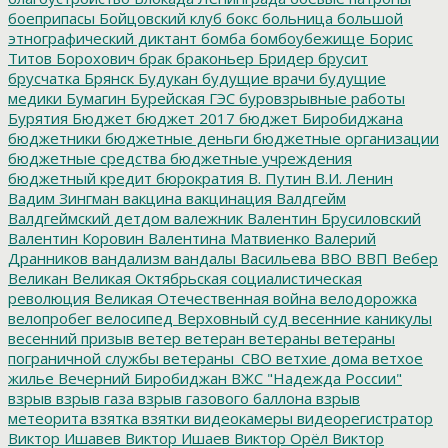
боеприпасы
Бойцовский клуб
бокс
больница
большой
этнографический диктант
бомба
бомбоубежище
Борис
Титов
Борохович
брак
браконьер
Бридер
брусит
брусчатка
Брянск
Будукан
будущие врачи
будущие
медики
Бумагин
Бурейская ГЭС
буровзрывные работы
Бурятия
Бюджет
бюджет 2017
бюджет Биробиджана
бюджетники
бюджетные деньги
бюджетные организации
бюджетные средства
бюджетные учреждения
бюджетный кредит
бюрократия
В. Путин
В.И. Ленин
Вадим Зингман
вакцина
вакцинация
Валдгейм
Валдгеймский детдом
валежник
Валентин Брусиловский
Валентин Коровин
Валентина Матвиенко
Валерий
Дранников
вандализм
вандалы
Васильева
ВВО
ВВП
Вебер
Великан
Великая Октябрьская социалистическая
революция
Великая Отечественная война
велодорожка
велопробег
велосипед
Верховный суд
весенние каникулы
весенний призыв
ветер
ветеран
ветераны
ветераны
пограничной службы
ветераны_СВО
ветхие дома
ветхое
жилье
Вечерний Биробиджан
ВЖС "Надежда России"
взрыв
взрыв газа
взрыв газового баллона
взрыв
метеорита
взятка
взятки
видеокамеры
видеорегистратор
Виктор Ишавев
Виктор Ишаев
Виктор Орёл
Виктор