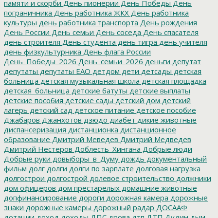
памяти и скорби
День пионерии
День Победы
День
пограничника
День работника ЖКХ
День работника
культуры
день работника транспорта
День рождения
День России
День семьи
День соседа
День спасателя
день строителя
День студента
день тигра
день учителя
день физкультурника
День флага России
День_Победы_2026
День_семьи_2026
деньги
депутат
депутаты
депутаты ЕАО
детдом
дети
детсады
детская
больница
детская музыкальная школа
детская площадка
детская_больница
детские батуты
детские выплаты
детские пособия
детские сады
детский дом
детский
лагерь
детский сад
детское питание
детское пособие
Джабаров
Джанхотов
дзюдо
диабет
дикие животные
диспансеризация
дистанционка
дистанционное
образование
Дмитрий Меведев
Дмитрий Медведев
Дмитрий Нестеров
Доблесть_Хингана
Добрые люди
Добрые руки
довыборы_в_Думу
дождь
документальный
фильм
долг
долги
долги по зарплате
долговая нагрузка
долгострои
долгострой
долевое строительство
должники
дом офицеров
дом престарелых
домашние животные
допфинансирование
дороги
дорожная камера
дорожные
знаки
дорожные камеры
дорожный радар
ДОСААФ
дотации
доход
доходы
ДПС
дрова
дтп
ДТП
Дудин
дым