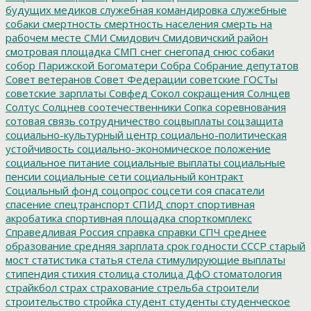
будущих медиков
служебная командировка
служебные
собаки
смертность
смертность населения
смерть на
рабочем месте
СМИ
Смидович
Смидовичский район
смотровая площадка
СМП
снег
снегопад
снюс
собаки
собор Парижской Богоматери
Собра
Собрание депутатов
Совет ветеранов
Совет Федерации
советские ГОСТы
советские зарплаты
Совфед
Сокол
сокращения
Солнцев
Солтус
Солцнев
соотечественники
Сопка
соревнования
сотовая связь
сотрудничество
соцвыплаты
соцзащита
социально-культурный центр
социально-политическая
устойчивость
социально-экономическое положение
социальное питание
социальные выплаты
социальные
пенсии
социальные сети
социальный контракт
Социальный фонд
соцопрос
соцсети
соя
спасатели
спасение
спецтранспорт
СПИД
спорт
спортивная
акробатика
спортивная площадка
спорткомплекс
Справедливая Россия
справка
справки
СПЧ
среднее
образование
средняя зарплата
срок годности
СССР
старый
мост
статистика
статья
стела
стимулирующие выплаты
стипендия
стихия
столица
столица ДфО
стоматология
страйкбол
страх
страхование
стрельба
строители
строительство
стройка
студент
студенты
студенческое