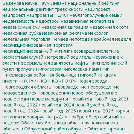
Баженова
наука
Наум Ливант
национальный рейтинг
национальный рейтинг тревожности
наципроект
нацпроект
нацпроекты
НДФЛ
неблагополучные семьи
недвижимость
недострои
независимая экспертиза
независимые сми
незаконная миграция
незаконная охота
незаконная рубка
незаконная_реклама
некролог
нелегальная торговля
Немаев
непогода
нерабочая неделя
несанкционированная_торговля
несанкционированный_митинг
несовершеннолетние
несчастный случай
Нетрезвый водитель
неуважение к
власти
неформальная занятость
нефть
Нижнеленинский
пункт пропуска
Николаевка
николаевка_памятник
Николаевская районная больница
Николай Канделя
никотин
НК РФ
НКО
НКО «РОКР»
Новая звезда
Новгородская область
нововвведение
нововведение
нововведениея
нововведения
новое_оборудование
новые люди
новые маршруты
Новый год
новый год_2021
новый год_2022
новый год_2024
новый учебный год
новый_год_2024
новый_год_2025
новый_год_2026
нормы
питания
норовирус
Нотр-Дам
ноябрь
обзор событий за
неделю
Областная больница
областная поликлиника
облздрав
Облученский район
облучье
Облэнергоремонт