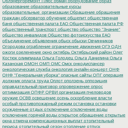
Облэнергоремонт Плюс
обман
оборудование
образ
образование
образовательные курсы
образовательные_организации
Обращение
обращения
граждан
обсерватор
обучение
общепит
общественная
баня
общественная палата ЕАО
Общественная палата РФ
общественный транспорт
общество
общество "Знание"
общество инвалидов
Общество фотоискусства ЕАО
объединение
объявления
обыск
обыски
Овчинников
Огородова
ограбление
ограничение движения
ОГЭ
ОДН
ожоги
озеленение
окно
октябрь
Октябрьский район
Олег
Костюк
олимпиада
Ольга Голодец
Ольга Данилина
Ольга
Казанская
ОМОН
ОМП
ОМС
Омск
онкодиспансер
онкологическая служба
онкология
онлайн-концерт
ОНФ
ОНФ "Генеральная уборка"
опасные сайты
ОПГ
операция
должник
оплата труда
Оплот
оползень
оппозиция
оправдательный приговор
опровержение
опрос
оптимизация
ОПФР
ОРВИ
организация пчеловодов
оружие
ОСВВ
освещение
осень
оскорбление власти
особый противопожарный режим
остановка
остановки
осужденные
отдых
отключение
отключение воды
отключение горячей воды
открытое обращение
открытые
окна
отмена компенсационных выплат
отопительный
период
отопительный сезон
отопление
отпуск