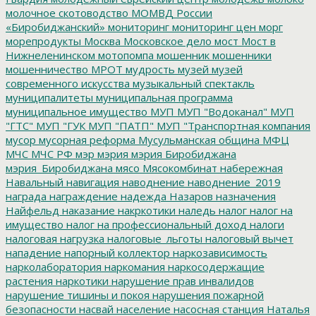
молочное скотоводство
МОМВД России
«Биробиджанский»
мониторинг
мониторинг цен
морг
морепродукты
Москва
Московское дело
мост
Мост в
Нижнеленинском
мотопомпа
мошенник
мошенники
мошенничество
МРОТ
мудрость
музей
музей
современного искусства
музыкальный спектакль
муниципалитеты
муниципальная программа
муниципальное имущество
МУП
МУП "Водоканал"
МУП
"ГТС"
МУП "ГУК
МУП "ПАТП"
МУП "Транспортная компания
мусор
мусорная реформа
Мусульманская община
МФЦ
МЧС
МЧС РФ
мэр
мэрия
мэрия Биробиджана
мэрия_Биробиджана
мясо
Мясокомбинат
набережная
Навальный
навигация
наводнение
наводнение_2019
награда
награждение
надежда
Назаров
назначения
Найфельд
наказание
накркотики
наледь
налог
налог на
имущество
налог на профессиональный доход
налоги
налоговая нагрузка
налоговые_льготы
налоговый вычет
нападение
напорный коллектор
наркозависимость
нарколаборатория
наркомания
наркосодержащие
растения
наркотики
нарушение прав инвалидов
нарушение тишины и покоя
нарушения пожарной
безопасности
насвай
население
насосная станция
Наталья