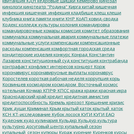
квитанция
КДН
кедровые шишки
Кемерово
кинозал
кинологи
кинотеатр "Родина"
Кирга
китай
кишечная
инфекция
кишечная_инфекция
кладбище
клещ
клещи
клубника
книга памяти
книги
КНР
КоАП
ковид-сводка
Кодекс
колледж культуры
колония
командировка
командировочные
комары
комиссия
комитет образования
коммуналка
коммунальная авария
коммунальные платежи
коммунальные услуги
компенсации
компенсационные
расходы
компенсация
комфортная городская среда
кондитерские изделия
конкурс
Конрад
Константин
Лазарев
конституционный суд
конституция
контрабанда
контрафакт
конфликт интересов
концерт
Корж
коронавирус
коронавирусные выплаты
коронаврус
Коростелев
короткая рабочая неделя
коррупция
корь
Косвинцев
космодром
космодром_Восточный
космос
котельная
Кочмар
КПРФ
КПСС
кража
кражи
красная икра
Краснодарский край
кредит
кредитная амнистия
кредитоспособность
Кремль
креозот
Крещение
кризис
Крик души
Криминал
Крым
крытый каток
крытый_каток
КСН
КТ-исследование
Кубок лосося
КУГИ
КУГИ ЕАО
Кудесник
кудо
кулинария
Кульдкр
Кульдур
культура
культурно досуговый центр
купальный сезон
купальный_сезон
купюры
Кураж
курение
Куренков
курсы