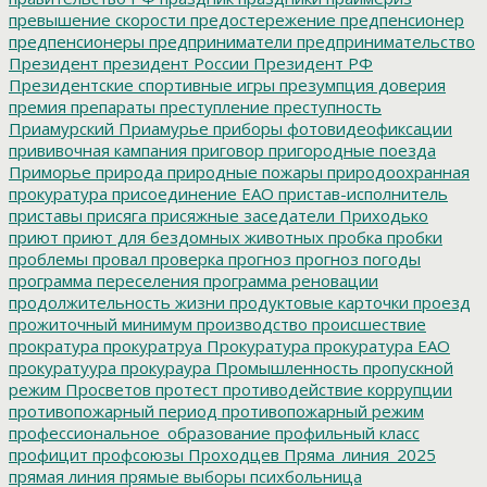
превышение скорости
предостережение
предпенсионер
предпенсионеры
предприниматели
предпринимательство
Президент
президент России
Президент РФ
Президентские спортивные игры
презумпция доверия
премия
препараты
преступление
преступность
Приамурский
Приамурье
приборы фотовидеофиксации
прививочная кампания
приговор
пригородные поезда
Приморье
природа
природные пожары
природоохранная
прокуратура
присоединение ЕАО
пристав-исполнитель
приставы
присяга
присяжные заседатели
Приходько
приют
приют для бездомных животных
пробка
пробки
проблемы
провал
проверка
прогноз
прогноз погоды
программа переселения
программа реновации
продолжительность жизни
продуктовые карточки
проезд
прожиточный минимум
производство
происшествие
прократура
прокуратруа
Прокуратура
прокуратура ЕАО
прокуратуура
прокураура
Промышленность
пропускной
режим
Просветов
протест
противодействие коррупции
противопожарный период
противопожарный режим
профессиональное_образование
профильный класс
профицит
профсоюзы
Проходцев
Пряма_линия_2025
прямая линия
прямые выборы
психбольница