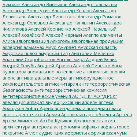
Буксман
Александр Винников
Александр Головатый
Александр Золотухин
Александр Козлов
Александр
Левинталь
Александр Ливенталь
Александр Романов
Александр Соловьев
Александр Чаплыгин
Александра
Филиппова
Алексей Корниенко
Алексей Навальный
Алексей Хозяйский
Алексей Черный
Алеппо
алименты
Алиса
алкоголизация
Алкоголь
алкогольная продукция
аллергия
альманах
Амур
Амурзет
Амурская область
Амурский полоз
амурский тигр
Анатолий Мелешко
Анатолий Скоробогатов
Ангелы мира
Андрей Бялик
Андрей Голубь
Андрей Драчев
Андрей Пивенко
Анна
Кузнецова
аномальное потепление
анонимные звонки
анонс
антивандальные меры
антикоррупционное
законодательство
антисанитария
антитеррористическая
безопасность
антитеррористическая комиссия
антитеррористические учения
АО "ДГК"
АО "ДРСК"
апелляция
аппарат видеофиксации
апрель
аптека
Арашуков
Арбат
Арена
аренда земли
арендная плата
арест
арест счетов
Армия
Арнаполин
арт-объекты
Артеев
Артём Акименко
Артём Куликов
Архангельск
архив
архитектура
астероид
астрономия
асфальт
асфальтовое
покрытие
Атлет
аудиенция
аферисты
африканская чума