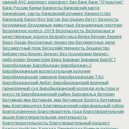
свиней
АЧС
аэропорт
аэрофлот
бал
банк
банк "Открытие"
Банк России
банки
банкноты
банковская карта
банковские_карты
банковский роуминг
банкротство
барельеф
баскетбол
Бастак
Бастрыкин
батут
Бедность
бездомные
бездомные животные
безналичные платежи
Безопасное колесо-2019
безопасность
Безопасные и
качественные дороги
безработица
белка
бензин
Беринг
Берл Лазар
бесплатные лекарства
Бессмертные дела
Бессмертный полк
бесхозяйственность
бешенство
библиотека
бизнес
бизнес без поддержки
бизнес-
омбудсмен
биометрия
Бира
Биракан
Бирария
БирЗСТ
Биробидажан
Биробиджан
Биробиджан-2
Биробиджанская воспитательная колония
Биробиджанская таможня
Биробиджанская ТЭЦ
Биробиджанский Арбат
Биробиджанский военный
гарнизонный суд
Биробиджанский колледж культуры и
искусств
Биробиджанский район
Бирофельд
биткоин
битумная яма
битумная_яма
битумное болото
битумные
ямы
Благовещенск
Благовещенский кафедральный собор
Благословенное
благотворитель года
благотворительная
акция
благотворительная деятельность
благотворительность
благотворительный концерт
благоустройство
Блокада Ленинграда
боевые патроны