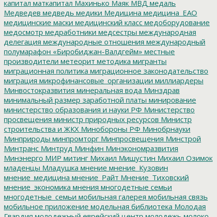
капитал
маткапитал
Махинько
Маяк
МВД
медаль
Медведев
медведь
медики
Медицина
медицина_ЕАО
медицинские маски
медицинский класс
медоборудование
медосмотр
медработники
медсестры
международная
делегация
международные отношения
международный
полумарафон «Биробиджан-Валдгейм»
местные
производители
метеорит
методика
мигранты
миграционная политика
миграционное законодательство
миграция
микрофинансовые_организации
миллиардеры
Минвостокразвития
минеральная вода
Минздрав
минимальный размер заработной платы
минирование
министерство образования и науки РФ
Министерство
просвещения
министр природных ресурсов
Министр
строительства и ЖКХ
Минобороны РФ
Минобрнауки
Минприроды
минпромторг
Минпросвещения
Минстрой
Минтранс
Минтруд
Минфин
Минэкономразвития
Минэнерго
МИР
митинг
Михаил Мишустин
Михаил Озимок
младенцы
Младушка
мнение
мнение_Кузовин
мнение_медицина
мнение_Райт
Мнение_Тиховский
мнение_экономика
мнения
многодетные семьи
многодетные_семьи
мобильная галерея
мобильная связь
мобильное приложение
модельная библиотека
Молодая
Гвардия
молодежный еврейский центр
молодежь
молоко