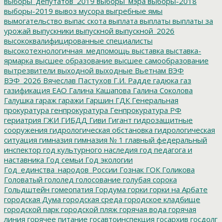
выборы_депутатов_2019
выборы_мэра
выборы-2018
выборы-2019
вывоз мусора
выгребные ямы
вымогательство
выпас скота
выплата
выплаты
выплаты за
урожай
выпускники
выпускной
выпускной_2026
высококвалифицированные специалисты
высокотехнологичная_медпомощь
выставка
выставка-
ярмарка
высшее образование
высшее самообразование
вытрезвители
выходной
выходные
Вьетнам
ВЭФ
ВЭФ_2026
Вячеслав Пастухов
Г.И. Радде
гадюка
газ
газификация ЕАО
Галина Кашапова
Галина Соколова
Галушка
гараж
гаражи
Гаршин
ГДК
Генеральная
прокуратура
генпрокуратура
Генпрокуратура РФ
гериатрия
ГЖИ
ГИБДД
Гиви
Гигант
гидрозащитные
сооружения
гидрологическая обстановка
гидрологическая
ситуация
гимназия
гимназия № 1
главный федеральный
инспектор
год культурного наследия
год педагога и
наставника
Год семьи
Год экологии
Год_единства_народов_России
Гознак
ГОК
Голикова
Головатый
гололед
голосование
голубая сорока
Гольдштейн
гомеопатия
Гордума
горки
горки на Арбате
городская Дума
городская среда
городское кладбище
городской парк
городской пляж
горячая вода
горячая
линия
горячее питание
госавтоинспекция
госархив
госдолг