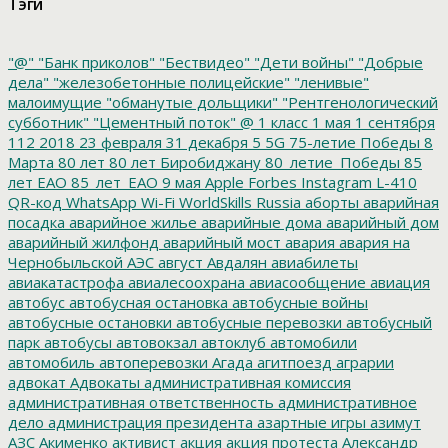
Тэги
"@"
"Банк приколов"
"Бествидео"
"Дети войны"
"Добрые
дела"
"железобетонные полицейские"
"ленивые"
малоимущие
"обманутые дольщики"
"Рентгенологический
субботник"
"Цементный поток"
@
1 класс
1 мая
1 сентября
112
2018
23 февраля
31 декабря
5
5G
75-летие Победы
8
Марта
80 лет
80 лет Биробиджану
80_летие_Победы
85
лет ЕАО
85_лет_ЕАО
9 мая
Apple
Forbes
Instagram
L-410
QR-код
WhatsApp
Wi-Fi
WorldSkills Russia
аборты
аварийная
посадка
аварийное жилье
аварийные дома
аварийный дом
аварийный жилфонд
аварийный мост
авария
авария на
Чернобыльской АЭС
август
Авдалян
авиабилеты
авиакатастрофа
авиалесоохрана
авиасообщение
авиация
автобус
автобусная остановка
автобусные войны
автобусные остановки
автобусные перевозки
автобусный
парк
автобусы
автовокзал
автоклуб
автомобили
автомобиль
автоперевозки
Агада
агитпоезд
аграрии
адвокат
Адвокаты
административная комиссия
административная ответственность
административное
дело
администрация президента
азартные игры
азимут
АЗС
Акименко
активист
акция
акция протеста
Александр