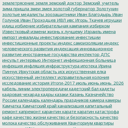
землетрясение
земля
земский доктор
Земский_учитель
зима пришла
змеи
змея
золотой губернатор
Золотухин
золотые медалисты
зоозащитники
Иван Благодырь
Иван
Голунов
Иван Проходцев
ИВЛ
ивс
Игорь Ткачев
игрушки
идиш
избиение
избирательная кампания
избирком
Известковый
измени жизнь к лучшему
Израиль
имена
импорт
инвалиды
инвестирование
инвестиции
инвестиционные проекты
индекс самоизоляции
индекс
человеческого развития
индексация
инновационное
развитие
иностранные государства
инспектор ДПС
инсульт
интервью
Интернет
инфекционная больница
инфекция
инфляция
инфраструктура
ипотека
Ирина
Пинчук
Иркутская область
иск
искусственная елка
искусственный_интеллект
исправительная колония
исследование
история
Итоги-2017
июль
июнь
июнь_2026
кабель линии электропередачи
кадетский бал
кадеты
кадровая чехарда
кадры
казаки
Казань
Казначейство
России
календарь
календарь праздников
камера
камеры
Камчатка
Камчатский край
канализация
капитальный
ремонт
капремонт
карантин
карате
каратин
катастрофа
кафе
качество жизни
качество и безопасность
качество
молока
качество обслуживания
Кванториум
квартиры