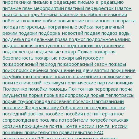
пиротехника
письмо в редакцию
письмо_в_редакцию
питание
план мероприятий
платный перекресток
Платон
плитка
площадь Ленина
пляжный волейбол
пневмония
побег из колонии
побои
повышение пенсионного возраста
погода
погорельцы
пограничные войска
пограничный
режим
подарки
подборка_новостей
подвал
подвоз воды
подделка
поддельные права
поджог
подпольное казино
подростковая преступность
подстанция
подтопление
подтопленцы
подъемные
пожар
Пожар
пожарная
безопасность
пожарные
пожарный кроссфит
пожароопасный период
пожароопасный сезон
пожары
поиск
поиск ребенка
покушение на дачу взятки
покушение
на убийство
полезное
полигон
поликлиника
полиомиелит
политехнический техникум
политические партии
полиция
Половинко
помойки
помощь
Понтонная переправа
порча
имущества
порыв
порыв водопровода
порыв теплотрассы
порыв трубопровода
посевная
поселок Партизанский
послание Федеральному Собранию
последние звонки
последний звонок
пособие
пособия
постинтернатное
сопровождение
посылка
потребители
потребительская
корзина
похищение
почта
Почта России
Почта_России
пошлины
правительство
правительство ЕАО
правительство РФ
праздник
праздники
праймериз