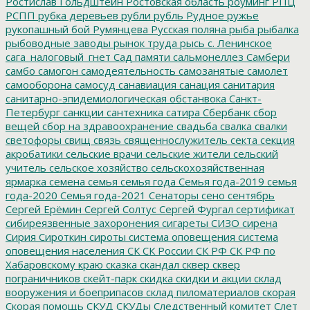
Ростислав Гольдштейн
Ростовская область
роуминг
РПЦ
РСПП
рубка деревьев
рубли
рубль
Рудное
ружье
рукопашный бой
Румянцева
Русская поляна
рыба
рыбалка
рыбоводные заводы
рынок труда
рысь
с. Ленинское
сага_налоговый_гнет
Сад памяти
сальмонеллез
Самбери
самбо
самогон
самодеятельность
самозанятые
самолет
самооборона
самосуд
санавиация
санация
санитария
санитарно-эпидемиологическая обстанвока
Санкт-
Петербург
санкции
сантехника
сатира
Сбербанк
сбор
вещей
сбор на здравоохранение
свадьба
свалка
свалки
светофоры
свищ
связь
священнослужитель
секта
секция
акробатики
сельские врачи
сельские жители
сельский
учитель
сельское хозяйство
сельскохозяйственная
ярмарка
семена
семья
семья года
Семья года-2019
семья
года-2020
Семья года-2021
Сенаторы
сено
сентябрь
Сергей Ерёмин
Сергей Солтус
Сергей Фургал
сертификат
сибиреязвенные захоронения
сигареты
СИЗО
сирена
Сирия
Сироткин
сироты
система оповещения
система
оповещения населения
СК
СК России
СК РФ
СК РФ по
Хабаровскому краю
сказка
скандал
сквер
сквер
пограничников
скейт-парк
скидка
скидки и акции
склад
вооружения и боеприпасов
склад пиломатериалов
скорая
Скорая помощь
СКУД
СКУДы
Следственный комитет
Слет