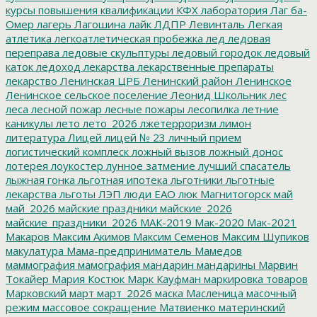
курсы повышения квалификации
КФХ
лаборатория
Лаг ба-
Омер
лагерь
Лагошина
лайк
ЛДПР
Левинталь
Легкая
атлетика
легкоатлетическая пробежка
лед
ледовая
переправа
ледовые скульптуры
ледовый городок
ледовый
каток
ледоход
лекарства
лекарственные препараты
лекарство
Ленинская ЦРБ
Ленинский район
Ленинское
Ленинское сельское поселение
Леонид Школьник
лес
леса
лесной пожар
лесные пожары
лесопилка
летние
каникулы
лето
лето_2026
лжетерроризм
лимон
литература
Лицей
лицей № 23
личный прием
логистический комплеск
ложный вызов
ложный донос
лотерея
лоукостер
лунное затмение
лучший спасатель
лыжная гонка
льготная ипотека
льготники
льготные
лекарства
льготы
ЛЭП
люди ЕАО
люк
Магнитогорск
май
май_2026
майские праздники
майские_2026
майские_праздники_2026
МАК-2019
Мак-2020
Мак-2021
Макаров
Максим Акимов
Максим Семенов
Максим Шупиков
макулатура
Мама-предприниматель
Мамедов
маммография
мамография
мандарин
мандарины
Марвин
Токайер
Мария Костюк
Марк Кауфман
маркировка товаров
Марковский
март
март_2026
маска
Масленица
масочный
режим
массовое сокращение
Матвиенко
материнский