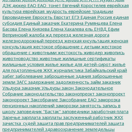
ДЭК
дюкер
ЕАО
ЕАО_тонет
Евгений Коростелев
еврейская
культура
еврейская_мудрость
еврейские традиции
Евровидение
Евросеть
Еврстат
ЕГЭ
Единая Россия
единая
субсидия
Единый заказчик
Екатерина Румянцева
Елена
Басова
Елена Князева
Елена Хахалева
ель
ЕНВД
Ефим
Вепринский
жалоба
жд переезд
железная дорога
железнодорожный переезд
женская кнсультация
женская
консультация
жестокое обращение с детьми
жестокое
обращение с животными
жестокость
живодер
живопись
животноводство
животные
жилищные сертификаты
жилищные условия
жилье
жилье для детей-сирот
жильё
для подтопленцев
ЖКХ
журналистика
Забайкальский край
забег
заболевание
заброшенные здания
заброшенные
земли
ЗАГС
задержание
задолженность
займ
заказник
Ульдура
заказник Ульдуры
закон
Законодательное
Собрание
законодательство
законопреокт
законопроект
законороект
Заксобрание
Заксобрание ЕАО
заморозка
пенсионных накоплений
заморозки
занятость
запись в
школу
заповедник "Бастак"
заповедники
заработная плата
Заречье
зарплата
зарплаты
заслуженный работник ЖКХ
зачистка_судей
защита прав предпринимателей
защита
предпринимателей
здравоохранение
земледельцы