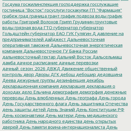
Госдума
госжилинспекция
господдержка
госслужащие
гостиница "Восток"
госуслуги
госхакупки
ГП "Фармация"
грабеж
град
граница
грант
график подвоза воды
график
работы
Григорий Волохов
Грипп
Грудинин
грунтовые
воды
грязная вода
ГТО
губернатор
губернатор
Гольдштейн
губернатор ЕАО
ГУК
Гулягин
Д
давление на
предпринимателей
дайджест
Дальневосточная
оперативная таможня
Дальневосточная энергетическая
компания
Дальневосточное ГУ Банка России
дальневосточный гектар
Дальний Восток
Дальсельмаш
дамба
дачное расписание
дачные перевозки
дачный_сезон_2026
ДВЖД
Движение общественный
контроль
двор
Дворы
ДГК
дебош
дебошир
дедовщина
Деева
дежурные группы
дезинфекция
декабрь
декларационная компания
декларация
декларация о
доходах
дело Ельчина
демография
демогрфия
денежные
переводы
День влюбленных
День географа
День города
День Государственного флага
День защитника Отечества
день защиты детей
День Знаний
День Конституции РФ
День космонавтики
День матери
День медицинского
работника
День народного единства
день открытых
дверей
День памяти воина-интернационалиста
День