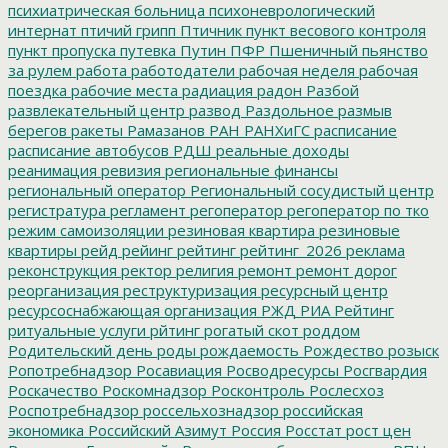
психиатрическая больница
психоневрологический
интернат
птичий грипп
Птичник
пункт весового контроля
пункт пропуска
путевка
Путин
ПФР
Пшеничный
пьянство
за рулем
работа
работодатели
рабочая неделя
рабочая
поездка
рабочие места
радиация
радон
Разбой
развлекательный центр
развод
Раздольное
размыв
берегов
ракеты
Рамазанов
РАН
РАНХиГС
расписание
расписание автобусов
РДШ
реальные доходы
реанимация
ревизия
региональные финансы
региональный оператор
Региональный сосудистый центр
регистратура
регламент
регоператор
регоператор по тко
режим самоизоляции
резиновая квартира
резиновые
квартиры
рейд
рейинг
рейтинг
рейтинг_2026
реклама
реконструкция
ректор
религия
ремонт
ремонт дорог
реорганизация
реструктуризация
ресурсный центр
ресурсоснабжающая организация
РЖД
РИА Рейтинг
ритуальные услуги
рйтинг
рогатый скот
роддом
Родительский день
роды
рождаемость
Рождество
розыск
Ропотребнадзор
Росавиация
Росводресурсы
Росгвардия
Роскачество
Роскомнадзор
Росконтроль
Рослесхоз
Роспотребнадзор
россельхознадзор
российская
экономика
Российский Азимут
Россия
Росстат
рост цен