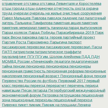
отравление
отставка
отставка Левинталя и Коростелёва
отцы города
отцы-одиночки
отчетность
охота
охрана
труда
очереди
очередь на жилье
очистные сооружения
Павел Малышев
Павлова
паводок
падение
пал
палаточный
лагерь
Палькина
Памфилова
памятная акция
памятник
памятник-мемориал
память
панихида
парад выпускников
Парад колясок
Парад Победы
Парасибириада-2019
Парк
парк Весна
парковка
парта_героев
партийный проект
Партия Роста
Пархоменко
Парыгина
паспорт
пассажирские перевозки
пассажирские перевозки\
Пасха
ПАТП
патриотизм
патриотическое граффити
пауэрлифтинг
ПГУ
ПГУ им. Шолом-Алейхема
ПДД
ПДН
МОМВД России «Ленинский»
педагоги
педагогическая
тайна
пенсии
пенсионер
пенсионерка
пенсионеры
пенсионная грамотность
пенсионная реформа
пенсионные
накопления
пенсионный возраст
Пенсионный фонд
пенсия
Первенство России по футболу
Первомай 2017
первый
класс
переводы
переезд
перерасчет
перечень
период
навигации
Песах
петарда
Петербургский международный
экономический форум
Петровка
петрушкова
пешеходная
зона
пешеходные переходы
пешеходный переход
Пивенко
пикет
пикник
Пикник на площади Ленина