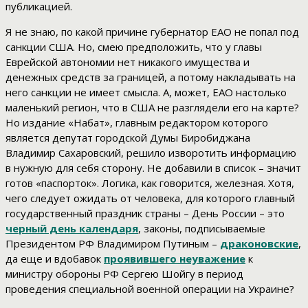
публикацией.
Я не знаю, по какой причине губернатор ЕАО не попал под
санкции США. Но, смею предположить, что у главы
Еврейской автономии нет никакого имущества и
денежных средств за границей, а потому накладывать на
него санкции не имеет смысла. А, может, ЕАО настолько
маленький регион, что в США не разглядели его на карте?
Но издание «Набат», главным редактором которого
является депутат городской Думы Биробиджана
Владимир Сахаровский, решило изворотить информацию
в нужную для себя сторону. Не добавили в список – значит
готов «паспорток». Логика, как говорится, железная. Хотя,
чего следует ожидать от человека, для которого главный
государственный праздник страны – День России – это
черный день календаря
, законы, подписываемые
Президентом РФ Владимиром Путиным –
драконовские
,
да еще и вдобавок
проявившего неуважение
к
министру обороны РФ Сергею Шойгу в период
проведения специальной военной операции на Украине?