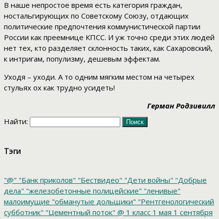
В наше непростое время есть категория граждан,
ностальгирующих по Советскому Союзу, отдающих
политические предпочтения коммунистической партии
России как преемнице КПСС. И уж точно среди этих людей
нет тех, кто разделяет склонность таких, как Сахаровский,
к интригам, популизму, дешевым эффектам.
Уходя – уходи. А то одним мягким местом на четырех
стульях ох как трудно усидеть!
Герман Родзивилл
Найти:
Тэги
"@"
"Банк приколов"
"Бествидео"
"Дети войны"
"Добрые
дела"
"железобетонные полицейские"
"ленивые"
малоимущие
"обманутые дольщики"
"Рентгенологический
субботник"
"Цементный поток"
@
1 класс
1 мая
1 сентября