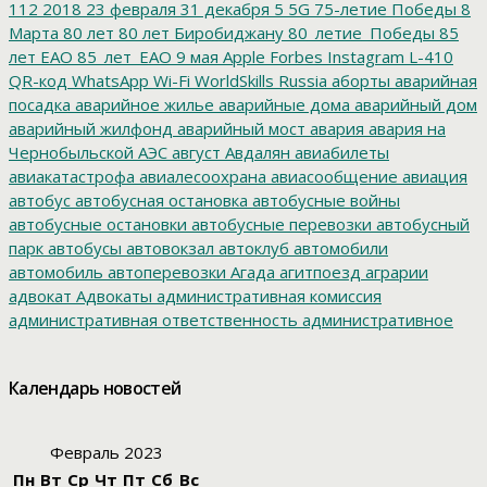
112
2018
23 февраля
31 декабря
5
5G
75-летие Победы
8
Марта
80 лет
80 лет Биробиджану
80_летие_Победы
85
лет ЕАО
85_лет_ЕАО
9 мая
Apple
Forbes
Instagram
L-410
QR-код
WhatsApp
Wi-Fi
WorldSkills Russia
аборты
аварийная
посадка
аварийное жилье
аварийные дома
аварийный дом
аварийный жилфонд
аварийный мост
авария
авария на
Чернобыльской АЭС
август
Авдалян
авиабилеты
авиакатастрофа
авиалесоохрана
авиасообщение
авиация
автобус
автобусная остановка
автобусные войны
автобусные остановки
автобусные перевозки
автобусный
парк
автобусы
автовокзал
автоклуб
автомобили
автомобиль
автоперевозки
Агада
агитпоезд
аграрии
адвокат
Адвокаты
административная комиссия
административная ответственность
административное
дело
администрация президента
азартные игры
азимут
АЗС
Акименко
активист
акция
акция протеста
Александр
Календарь новостей
Буксман
Александр Винников
Александр Головатый
Александр Золотухин
Александр Козлов
Александр
Левинталь
Александр Ливенталь
Александр Романов
Февраль 2023
Александр Соловьев
Александр Чаплыгин
Александра
Пн
Вт
Ср
Чт
Пт
Сб
Вс
Филиппова
Алексей Корниенко
Алексей Навальный