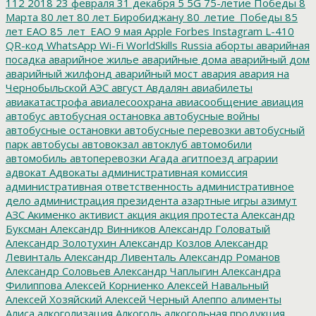
112
2018
23 февраля
31 декабря
5
5G
75-летие Победы
8
Марта
80 лет
80 лет Биробиджану
80_летие_Победы
85
лет ЕАО
85_лет_ЕАО
9 мая
Apple
Forbes
Instagram
L-410
QR-код
WhatsApp
Wi-Fi
WorldSkills Russia
аборты
аварийная
посадка
аварийное жилье
аварийные дома
аварийный дом
аварийный жилфонд
аварийный мост
авария
авария на
Чернобыльской АЭС
август
Авдалян
авиабилеты
авиакатастрофа
авиалесоохрана
авиасообщение
авиация
автобус
автобусная остановка
автобусные войны
автобусные остановки
автобусные перевозки
автобусный
парк
автобусы
автовокзал
автоклуб
автомобили
автомобиль
автоперевозки
Агада
агитпоезд
аграрии
адвокат
Адвокаты
административная комиссия
административная ответственность
административное
дело
администрация президента
азартные игры
азимут
АЗС
Акименко
активист
акция
акция протеста
Александр
Буксман
Александр Винников
Александр Головатый
Александр Золотухин
Александр Козлов
Александр
Левинталь
Александр Ливенталь
Александр Романов
Александр Соловьев
Александр Чаплыгин
Александра
Филиппова
Алексей Корниенко
Алексей Навальный
Алексей Хозяйский
Алексей Черный
Алеппо
алименты
Алиса
алкоголизация
Алкоголь
алкогольная продукция