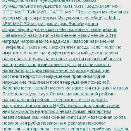
муниципальное имущество
МУП
МУП "Водоканал"
МУП
"ГТС"
МУП "ГУК
МУП "ПАТП"
МУП "Транспортная компания
мусор
мусорная реформа
Мусульманская община
МФЦ
МЧС
МЧС РФ
мэр
мэрия
мэрия Биробиджана
мэрия_Биробиджана
мясо
Мясокомбинат
набережная
Навальный
навигация
наводнение
наводнение_2019
награда
награждение
надежда
Назаров
назначения
Найфельд
наказание
накркотики
наледь
налог
налог на
имущество
налог на профессиональный доход
налоги
налоговая нагрузка
налоговые_льготы
налоговый вычет
нападение
напорный коллектор
наркозависимость
нарколаборатория
наркомания
наркосодержащие
растения
наркотики
нарушение прав инвалидов
нарушение тишины и покоя
нарушения пожарной
безопасности
насвай
население
насосная станция
Наталья
Баженова
наука
Наум Ливант
национальный рейтинг
национальный рейтинг тревожности
наципроект
нацпроект
нацпроекты
НДФЛ
неблагополучные семьи
недвижимость
недострои
независимая экспертиза
независимые сми
незаконная миграция
незаконная охота
незаконная рубка
незаконная_реклама
некролог
нелегальная торговля
Немаев
непогода
нерабочая неделя