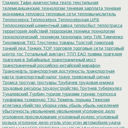
Гладких
Тафи-диагностика
театр
текстильная
телемедицинские технологии
теневая зарплата
теневая
экономика
тепловоз
тепловые сети
тепловычислитель
Теплоозерск
Теплоозёрск
Теплоозёрская ЦРБ
Теплоозерский цементный завод
теплосбыт
теплотрасса
территория действий
терроризм
техника
технологии
технологический_техникум
технопарк
тигр
ТИК
Тимченко
Тихомиров
ТКО
Тлустенко
товары
Толстой
томограф
тонкий лед
Тонких
ТОР
торговля
торговые сети
торговый
центр
тос
Тотальный диктант
ТПП ЕАО
травма
трагедия
трагедия в Забайкалье
трансграничный мост
трансграничный российско-китайский марафон
Транснефть
транспортная доступность
транспортная
карта
транспортный налог
траур
тревожный сигнал
Тромса
тротуар
тротуары
Трубачев
трудовая книжка
трудовые ресурсы
трудоустройство
Трутнев
туберкулез
Тукалевский
Турбин
туризм
туризмм
турнир
турпоход
турфирма
тхэквондо
ТЭЦ
Тюмень
тюрьма
Тяжелая
атлетика
убийство
уборка улиц
убыль
убыль населения
убыточность
увольнение
увольнения
уголовное дело
уголовное преследование
уголовный кодекс
уголовный
розыск
уголоное дело
уголь
угон
угон автомобиля
удача
УЖАСЫ НАШЕГО ГОРОДКА
узи
УК
УК "ДомСтроСервис"
УК