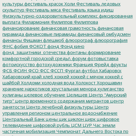
культуры
фестиваль красок Холи
Фестиваль ледовых
скульптур
Фестиваль мяса
Фестиваль языка идиш
Физкультурно-оздоровительный комплекс
фиксированная
выплата
Филармония
Филиппов
Филиппова
финансирование
финансовая грамотность
финансовая
пирамида
финансовые пирамиды
финансовый омбудсмен
финансы
Фишман
флешмоб
флюорограф
флюорография
ФНС
фобия
ФОКОТ
фонд
Фонд кино
фонд_защитники_отечества
фонтаны
формирование
комфортной городской среды\
форум
фотовыставка
фотоискусство
фотохудожники
Франция
Фрейд
фрукты
ФСБ
ФСИН
ФСО
ФСС
ФССП
Фургал
футбол
Хабаровск
Хабаровский край
хлеб
хоккей
хоккей с мячом
хоккей с
шайбой
Холдоми
холодная вода
Холокост
Хорошавин
хранение наркотиков
хрустальная менора
хулиганство
хулиганы
целевое обучение
Целищев
Центр "Амурский
тигр"
центр временного содержания мигрантов
центр
занятости
Центр лечебной физкультуры
Центр
управления регионом
центральное водоснабжение
Центральный Банк
цены
цик
циклон
цирк
цифровое
телевидение
цифровой рубль
ЦСМ
ЦУР
Час земли
частичная мобилизация
Чемпионат Дальнего Востока по