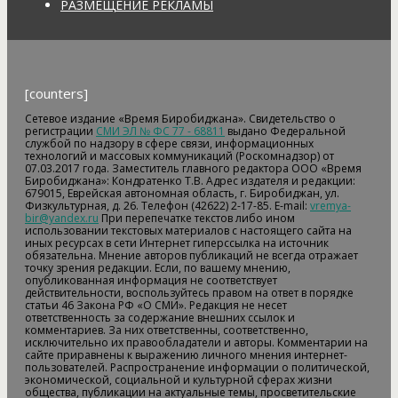
РАЗМЕЩЕНИЕ РЕКЛАМЫ
[counters]
Сетевое издание «Время Биробиджана». Свидетельство о
регистрации
СМИ ЭЛ № ФС 77 - 68811
выдано Федеральной
службой по надзору в сфере связи, информационных
технологий и массовых коммуникаций (Роскомнадзор) от
07.03.2017 года. Заместитель главного редактора ООО «Время
Биробиджана»: Кондратенко Т.В. Адрес издателя и редакции:
679015, Еврейская автономная область, г. Биробиджан, ул.
Физкультурная, д. 26. Телефон (42622) 2-17-85. E-mail:
vremya-
bir@yandex.ru
При перепечатке текстов либо ином
использовании текстовых материалов с настоящего сайта на
иных ресурсах в сети Интернет гиперссылка на источник
обязательна. Мнение авторов публикаций не всегда отражает
точку зрения редакции. Если, по вашему мнению,
опубликованная информация не соответствует
действительности, воспользуйтесь правом на ответ в порядке
статьи 46 Закона РФ «О СМИ». Редакция не несет
ответственность за содержание внешних ссылок и
комментариев. За них ответственны, соответственно,
исключительно их правообладатели и авторы. Комментарии на
сайте приравнены к выражению личного мнения интернет-
пользователей. Распространение информации о политической,
экономической, социальной и культурной сферах жизни
общества, публикации на актуальные темы, просветительские