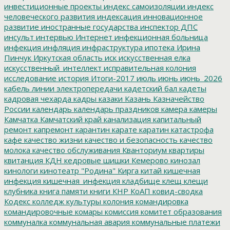
инвестиционные проекты
индекс самоизоляции
индекс
человеческого развития
индексация
инновационное
развитие
иностранные государства
инспектор ДПС
инсульт
интервью
Интернет
инфекционная больница
инфекция
инфляция
инфраструктура
ипотека
Ирина
Пинчук
Иркутская область
иск
искусственная елка
искусственный_интеллект
исправительная колония
исследование
история
Итоги-2017
июль
июнь
июнь_2026
кабель линии электропередачи
кадетский бал
кадеты
кадровая чехарда
кадры
казаки
Казань
Казначейство
России
календарь
календарь праздников
камера
камеры
Камчатка
Камчатский край
канализация
капитальный
ремонт
капремонт
карантин
карате
каратин
катастрофа
кафе
качество жизни
качество и безопасность
качество
молока
качество обслуживания
Кванториум
квартиры
квитанция
КДН
кедровые шишки
Кемерово
кинозал
кинологи
кинотеатр "Родина"
Кирга
китай
кишечная
инфекция
кишечная_инфекция
кладбище
клещ
клещи
клубника
книга памяти
книги
КНР
КоАП
ковид-сводка
Кодекс
колледж культуры
колония
командировка
командировочные
комары
комиссия
комитет образования
коммуналка
коммунальная авария
коммунальные платежи