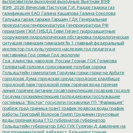
вытрезвители
выходной
выходные
Вьетнам
ВЭФ
ВЭФ_2026
Вячеслав Пастухов
Г.И. Радде
гадюка
газ
газификация ЕАО
Галина Кашапова
Галина Соколова
Галушка
гараж
гаражи
Гаршин
ГДК
Генеральная
прокуратура
генпрокуратура
Генпрокуратура РФ
гериатрия
ГЖИ
ГИБДД
Гиви
Гигант
гидрозащитные
сооружения
гидрологическая обстановка
гидрологическая
ситуация
гимназия
гимназия № 1
главный федеральный
инспектор
год культурного наследия
год педагога и
наставника
Год семьи
Год экологии
Год_единства_народов_России
Гознак
ГОК
Голикова
Головатый
гололед
голосование
голубая сорока
Гольдштейн
гомеопатия
Гордума
горки
горки на Арбате
городская Дума
городская среда
городское кладбище
городской парк
городской пляж
горячая вода
горячая
линия
горячее питание
госавтоинспекция
госархив
госдолг
Госдума
госжилинспекция
господдержка
госслужащие
гостиница "Восток"
госуслуги
госхакупки
ГП "Фармация"
грабеж
град
граница
грант
график подвоза воды
график
работы
Григорий Волохов
Грипп
Грудинин
грунтовые
воды
грязная вода
ГТО
губернатор
губернатор
Гольдштейн
губернатор ЕАО
ГУК
Гулягин
Д
давление на
предпринимателей
дайджест
Дальневосточная