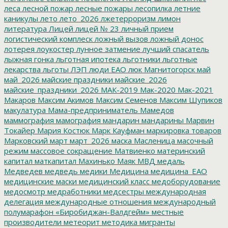
леса
лесной пожар
лесные пожары
лесопилка
летние
каникулы
лето
лето_2026
лжетерроризм
лимон
литература
Лицей
лицей № 23
личный прием
логистический комплеск
ложный вызов
ложный донос
лотерея
лоукостер
лунное затмение
лучший спасатель
лыжная гонка
льготная ипотека
льготники
льготные
лекарства
льготы
ЛЭП
люди ЕАО
люк
Магнитогорск
май
май_2026
майские праздники
майские_2026
майские_праздники_2026
МАК-2019
Мак-2020
Мак-2021
Макаров
Максим Акимов
Максим Семенов
Максим Шупиков
макулатура
Мама-предприниматель
Мамедов
маммография
мамография
мандарин
мандарины
Марвин
Токайер
Мария Костюк
Марк Кауфман
маркировка товаров
Марковский
март
март_2026
маска
Масленица
масочный
режим
массовое сокращение
Матвиенко
материнский
капитал
маткапитал
Махинько
Маяк
МВД
медаль
Медведев
медведь
медики
Медицина
медицина_ЕАО
медицинские маски
медицинский класс
медоборудование
медосмотр
медработники
медсестры
международная
делегация
международные отношения
международный
полумарафон «Биробиджан-Валдгейм»
местные
производители
метеорит
методика
мигранты