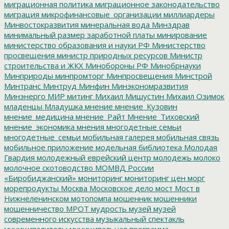
миграционная политика
миграционное законодательство
миграция
микрофинансовые_организации
миллиардеры
Минвостокразвития
минеральная вода
Минздрав
минимальный размер заработной платы
минирование
министерство образования и науки РФ
Министерство
просвещения
министр природных ресурсов
Министр
строительства и ЖКХ
Минобороны РФ
Минобрнауки
Минприроды
минпромторг
Минпросвещения
Минстрой
Минтранс
Минтруд
Минфин
Минэкономразвития
Минэнерго
МИР
митинг
Михаил Мишустин
Михаил Озимок
младенцы
Младушка
мнение
мнение_Кузовин
мнение_медицина
мнение_Райт
Мнение_Тиховский
мнение_экономика
мнения
многодетные семьи
многодетные_семьи
мобильная галерея
мобильная связь
мобильное приложение
модельная библиотека
Молодая
Гвардия
молодежный еврейский центр
молодежь
молоко
молочное скотоводство
МОМВД России
«Биробиджанский»
мониторинг
мониторинг цен
морг
морепродукты
Москва
Московское дело
мост
Мост в
Нижнеленинском
мотопомпа
мошенник
мошенники
мошенничество
МРОТ
мудрость
музей
музей
современного искусства
музыкальный спектакль
муниципалитеты
муниципальная программа