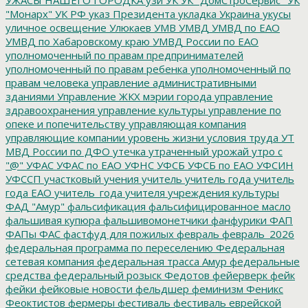
"Монарх"
УК РФ
указ Президента
укладка
Украина
укусы
уличное освещение
Улюкаев
УМВ
УМВД
УМВД по ЕАО
УМВД по Хабаровскому краю
УМВД России по ЕАО
уполномоченный по правам предпринимателей
уполномоченный по правам ребенка
уполномоченный по
правам человека
управление административными
зданиями
Управление ЖКХ мэрии города
управление
здравоохранения
управление культуры
управление по
опеке и попечительству
управляющая компания
управляющие компании
уровень жизни
условия труда
УТ
МВД России по ДФО
утечка
утраченный урожай
утро с
"@"
УФАС
УФАС по ЕАО
УФНС
УФСБ
УФСБ по ЕАО
УФСИН
УФССП
участковый
учения
учитель
учитель года
учитель
года ЕАО
учитель_года
учителя
учреждения культуры
ФАД "Амур"
фальсификация
фальсифицированное масло
фальшивая купюра
фальшивомонетчики
фанфурики
ФАП
ФАПы
ФАС
фастфуд для пожилых
февраль
февраль_2026
федеральная программа по переселению
Федеральная
сетевая компания
федеральная трасса Амур
федеральные
средства
федеральный розыск
Федотов
фейерверк
фейк
фейки
фейковые новости
фельдшер
феминизм
Феникс
Феоктистов
фермеры
фестиваль
фестиваль еврейской