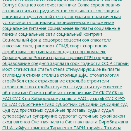
Солтус
Солцнев
соотечественники
Сопка
соревнования
сотовая связь
сотрудничество
соцвыплаты
соцзащита
социально-культурный центр
социально-политическая
устойчивость
социально-экономическое положение
социальное питание
социальные выплаты
социальные
пенсии
социальные сети
социальный контракт
Социальный фонд
соцопрос
соцсети
соя
спасатели
спасение
спецтранспорт
СПИД
спорт
спортивная
акробатика
спортивная площадка
спорткомплекс
Справедливая Россия
справка
справки
СПЧ
среднее
образование
средняя зарплата
срок годности
СССР
старый
мост
статистика
статья
стела
стимулирующие выплаты
стипендия
стихия
столица
столица ДфО
стоматология
страйкбол
страх
страхование
стрельба
строители
строительство
стройка
студент
студенты
студенческое
общежитие
Стычка рабочих с силовиками
СУ СК
СУ СК по
ЕАО
СУ СК по Хабаровскому краю и ЕАО
су ск рф
СУ СК РФ
по ЕАО
субботнее чтиво
субботник
субсидии
субсидия
суд
Суд
суд присяжных
судебные приставы
судьи
судья
суперасфальт
суперлуние
суррогат
суточные
сухой закон
сход вагонов
Счетная палата
Счетная палата Биробиджана
США
тайфун
таможня
Тарасенко
ТАРИ
тарифы
Татьяна