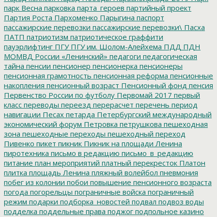
парк Весна
парковка
парта_героев
партийный проект
Партия Роста
Пархоменко
Парыгина
паспорт
пассажирские перевозки
пассажирские перевозки\
Пасха
ПАТП
патриотизм
патриотическое граффити
пауэрлифтинг
ПГУ
ПГУ им. Шолом-Алейхема
ПДД
ПДН
МОМВД России «Ленинский»
педагоги
педагогическая
тайна
пенсии
пенсионер
пенсионерка
пенсионеры
пенсионная грамотность
пенсионная реформа
пенсионные
накопления
пенсионный возраст
Пенсионный фонд
пенсия
Первенство России по футболу
Первомай 2017
первый
класс
переводы
переезд
перерасчет
перечень
период
навигации
Песах
петарда
Петербургский международный
экономический форум
Петровка
петрушкова
пешеходная
зона
пешеходные переходы
пешеходный переход
Пивенко
пикет
пикник
Пикник на площади Ленина
пиротехника
письмо в редакцию
письмо_в_редакцию
питание
план мероприятий
платный перекресток
Платон
плитка
площадь Ленина
пляжный волейбол
пневмония
побег из колонии
побои
повышение пенсионного возраста
погода
погорельцы
пограничные войска
пограничный
режим
подарки
подборка_новостей
подвал
подвоз воды
подделка
поддельные права
поджог
подпольное казино