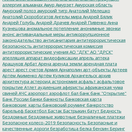
аллергия
альманах
Амур
Амурзет
Амурская область
Амурский полоз
амурский тигр
Анатолий Мелешко
Анатолий Скоробогатов
Ангелы мира
Андрей Бялик
Андрей Голубь
Андрей Драчев
Андрей Пивенко
Анна
Кузнецова
аномальное потепление
анонимные звонки
анонс
антивандальные меры
антикоррупционное
законодательство
антисанитария
антитеррористическая
безопасность
антитеррористическая комиссия
антитеррористические учения
АО "ДГК"
АО "ДРСК"
апелляция
аппарат видеофиксации
апрель
аптека
Арашуков
Арбат
Арена
аренда земли
арендная плата
арест
арест счетов
Армия
Арнаполин
арт-объекты
Артеев
Артём Акименко
Артём Куликов
Архангельск
архив
архитектура
астероид
астрономия
асфальт
асфальтовое
покрытие
Атлет
аудиенция
аферисты
африканская чума
свиней
АЧС
аэропорт
аэрофлот
бал
банк
банк "Открытие"
Банк России
банки
банкноты
банковская карта
банковские_карты
банковский роуминг
банкротство
барельеф
баскетбол
Бастак
Бастрыкин
батут
Бедность
бездомные
бездомные животные
безналичные платежи
Безопасное колесо-2019
безопасность
Безопасные и
качественные дороги
безработица
белка
бензин
Беринг