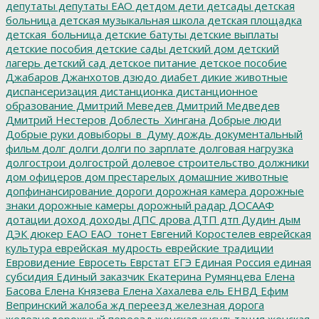
депутаты
депутаты ЕАО
детдом
дети
детсады
детская
больница
детская музыкальная школа
детская площадка
детская_больница
детские батуты
детские выплаты
детские пособия
детские сады
детский дом
детский
лагерь
детский сад
детское питание
детское пособие
Джабаров
Джанхотов
дзюдо
диабет
дикие животные
диспансеризация
дистанционка
дистанционное
образование
Дмитрий Меведев
Дмитрий Медведев
Дмитрий Нестеров
Доблесть_Хингана
Добрые люди
Добрые руки
довыборы_в_Думу
дождь
документальный
фильм
долг
долги
долги по зарплате
долговая нагрузка
долгострои
долгострой
долевое строительство
должники
дом офицеров
дом престарелых
домашние животные
допфинансирование
дороги
дорожная камера
дорожные
знаки
дорожные камеры
дорожный радар
ДОСААФ
дотации
доход
доходы
ДПС
дрова
ДТП
дтп
Дудин
дым
ДЭК
дюкер
ЕАО
ЕАО_тонет
Евгений Коростелев
еврейская
культура
еврейская_мудрость
еврейские традиции
Евровидение
Евросеть
Еврстат
ЕГЭ
Единая Россия
единая
субсидия
Единый заказчик
Екатерина Румянцева
Елена
Басова
Елена Князева
Елена Хахалева
ель
ЕНВД
Ефим
Вепринский
жалоба
жд переезд
железная дорога
железнодорожный переезд
женская кнсультация
женская