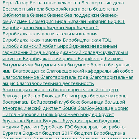
Берл Лазар
бесплатные лекарства
Бессмертные дела
Бессмертный полк
бесхозяйственность
бешенство
библиотека
бизнес
бизнес без поддержки
бизнес-
омбудсмен
биометрия
Бира
Биракан
Бирария
БирЗСТ
Биробидажан
Биробиджан
Биробиджан-2
Биробиджанская воспитательная колония
Биробиджанская таможня
Биробиджанская ТЭЦ
Биробиджанский Арбат
Биробиджанский военный
гарнизонный суд
Биробиджанский колледж культуры и
искусств
Биробиджанский район
Бирофельд
биткоин
битумная яма
битумная_яма
битумное болото
битумные
ямы
Благовещенск
Благовещенский кафедральный собор
Благословенное
благотворитель года
благотворительная
акция
благотворительная деятельность
благотворительность
благотворительный концерт
благоустройство
Блокада Ленинграда
боевые патроны
боеприпасы
Бойцовский клуб
бокс
больница
большой
этнографический диктант
бомба
бомбоубежище
Борис
Титов
Борохович
брак
браконьер
Бридер
брусит
брусчатка
Брянск
Будукан
будущие врачи
будущие
медики
Бумагин
Бурейская ГЭС
буровзрывные работы
Бурятия
Бюджет
бюджет 2017
бюджет Биробиджана
бюджетники
бюджетные деньги
бюджетные организации