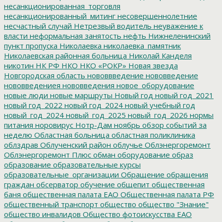
несанкционированная_торговля
несанкционированный_митинг
несовершеннолетние
несчастный случай
Нетрезвый водитель
неуважение к
власти
неформальная занятость
нефть
Нижнеленинский
пункт пропуска
Николаевка
николаевка_памятник
Николаевская районная больница
Николай Канделя
никотин
НК РФ
НКО
НКО «РОКР»
Новая звезда
Новгородская область
нововвведение
нововведение
нововведениея
нововведения
новое_оборудование
новые люди
новые маршруты
Новый год
новый год_2021
новый год_2022
новый год_2024
новый учебный год
новый_год_2024
новый_год_2025
новый_год_2026
нормы
питания
норовирус
Нотр-Дам
ноябрь
обзор событий за
неделю
Областная больница
областная поликлиника
облздрав
Облученский район
облучье
Облэнергоремонт
Облэнергоремонт Плюс
обман
оборудование
образ
образование
образовательные курсы
образовательные_организации
Обращение
обращения
граждан
обсерватор
обучение
общепит
общественная
баня
общественная палата ЕАО
Общественная палата РФ
общественный транспорт
общество
общество "Знание"
общество инвалидов
Общество фотоискусства ЕАО