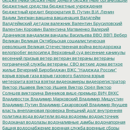
бюджетные средства
бюджетные учреждения
бюджетный кредит
бюрократия
В. Путин
В.И. Ленин
Вадим Зингман
вакцина
вакцинация
Валдгейм
Валдгеймский детдом
валежник
Валентин Брусиловский
Валентин Коровин
Валентина Матвиенко
Валерий
Дранников
вандализм
вандалы
Васильева
ВВО
ВВП
Вебер
Великан
Великая Октябрьская социалистическая
революция
Великая Отечественная война
велодорожка
велопробег
велосипед
Верховный суд
весенние каникулы
весенний призыв
ветер
ветеран
ветераны
ветераны
пограничной службы
ветераны_СВО
ветхие дома
ветхое
жилье
Вечерний Биробиджан
ВЖС "Надежда России"
взрыв
взрыв газа
взрыв газового баллона
взрыв
метеорита
взятка
взятки
видеокамеры
видеорегистратор
Виктор Ишавев
Виктор Ишаев
Виктор Орёл
Виктор
Солнцев
викторина
Винников
вице-премьер
ВИЧ
ВККС
Владивосток
Владимир Марковский
Владимир Мишустин
Владимир Путин
Владимир Сахаровский
Владимир Якушев
власть
внеплановая проверка
Внешний долг
внутренняя
политика
вода
водители
водка
водоемы
водоисточник
Водоканал
водолазы
водоналивные дамбы
водонапорная
башня
водоснабжение
военная служба
военные сборы