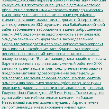
консультация
жестокое обращение с детьми
жестокое
обращение с животными
жестокость
живодер
живопись
животноводство
животные
жилищные сертификаты
жилищные условия
жилье
жилье для детей-сирот
жильё
для подтопленцев
ЖКХ
журналистика
Забайкальский край
забег
заболевание
заброшенные здания
заброшенные
земли
ЗАГС
задержание
задолженность
займ
заказник
Ульдура
заказник Ульдуры
закон
Законодательное
Собрание
законодательство
законопреокт
законопроект
законороект
Заксобрание
Заксобрание ЕАО
заморозка
пенсионных накоплений
заморозки
занятость
запись в
школу
заповедник "Бастак"
заповедники
заработная плата
Заречье
зарплата
зарплаты
заслуженный работник ЖКХ
зачистка_судей
защита прав предпринимателей
защита
предпринимателей
здравоохранение
земледельцы
землетрясение
земля
земский доктор
Земский_учитель
зима пришла
змеи
змея
золотой губернатор
Золотухин
золотые медалисты
зоозащитники
Иван Благодырь
Иван
Голунов
Иван Проходцев
ИВЛ
ивс
Игорь Ткачев
игрушки
идиш
избиение
избирательная кампания
избирком
Известковый
измени жизнь к лучшему
Израиль
имена
импорт
инвалиды
инвестирование
инвестиции