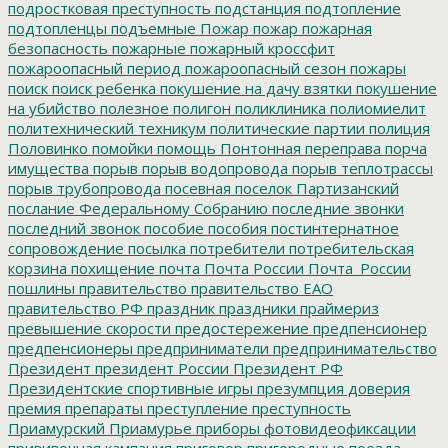
подростковая преступность
подстанция
подтопление
подтопленцы
подъемные
Пожар
пожар
пожарная
безопасность
пожарные
пожарный кроссфит
пожароопасный период
пожароопасный сезон
пожары
поиск
поиск ребенка
покушение на дачу взятки
покушение
на убийство
полезное
полигон
поликлиника
полиомиелит
политехнический техникум
политические партии
полиция
Половинко
помойки
помощь
Понтонная переправа
порча
имущества
порыв
порыв водопровода
порыв теплотрассы
порыв трубопровода
посевная
поселок Партизанский
послание Федеральному Собранию
последние звонки
последний звонок
пособие
пособия
постинтернатное
сопровождение
посылка
потребители
потребительская
корзина
похищение
почта
Почта России
Почта_России
пошлины
правительство
правительство ЕАО
правительство РФ
праздник
праздники
праймериз
превышение скорости
предостережение
предпенсионер
предпенсионеры
предприниматели
предпринимательство
Президент
президент России
Президент РФ
Президентские спортивные игры
презумпция доверия
премия
препараты
преступление
преступность
Приамурский
Приамурье
приборы фотовидеофиксации
прививочная кампания
приговор
пригородные поезда