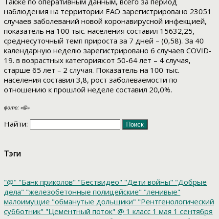
Также по оперативным данным, всего за период
наблюдения на территории ЕАО зарегистрировано 23051
случаев заболеваний новой коронавирусной инфекцией,
показатель на 100 тыс. населения составил 15632,25,
среднесуточный темп прироста за 7 дней – (0,58). За 40
календарную неделю зарегистрировано 6 случаев COVID-
19. в возрастных категориях:от 50-64 лет – 4 случая,
старше 65 лет – 2 случая. Показатель на 100 тыс.
населения составил 3,8, рост заболеваемости по
отношению к прошлой неделе составил 20,0%.
фото: «@»
Найти:
Тэги
"@"
"Банк приколов"
"Бествидео"
"Дети войны"
"Добрые
дела"
"железобетонные полицейские"
"ленивые"
малоимущие
"обманутые дольщики"
"Рентгенологический
субботник"
"Цементный поток"
@
1 класс
1 мая
1 сентября