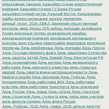
оперативная таможня
Дальневосточная энергетическая
компания
Дальневосточное ГУ Банка России
дальневосточный гектар
Дальний Восток
Дальсельмаш
дамба
дачное расписание
дачные перевозки
дачный_сезон_2026
ДВЖД
Движение общественный
контроль
двор
Дворы
ДГК
дебош
дебошир
дедовщина
Деева
дежурные группы
дезинфекция
декабрь
декларационная компания
декларация
декларация о
доходах
дело Ельчина
демография
демогрфия
денежные
переводы
День влюбленных
День географа
День города
День Государственного флага
День защитника Отечества
день защиты детей
День Знаний
День Конституции РФ
День космонавтики
День матери
День медицинского
работника
День народного единства
день открытых
дверей
День памяти воина-интернационалиста
День
памяти и скорби
День пионерии
День Победы
День
пограничника
День работника ЖКХ
День работника
культуры
день работника транспорта
День рождения
День России
День семьи
День соседа
День спасателя
день строителя
День студента
день тигра
день учителя
день физкультурника
День флага России
День_Победы_2026
День_семьи_2026
деньги
депутат