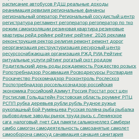
расписание автобусов
РДШ
реальные доходы
реанимация
ревизия
региональные финансы
региональный оператор
Региональный сосудистый центр
регистратура
регламент
регоператор
регоператор по тко
режим самоизоляции
резиновая квартира
резиновые
квартиры
рейд
рейинг
рейтинг
рейтинг_2026
реклама
реконструкция
ректор
религия
ремонт
ремонт дорог
реорганизация
реструктуризация
ресурсный центр
ресурсоснабжающая организация
РЖД
РИА Рейтинг
ритуальные услуги
рйтинг
рогатый скот
роддом
Родительский день
роды
рождаемость
Рождество
розыск
Ропотребнадзор
Росавиация
Росводресурсы
Росгвардия
Роскачество
Роскомнадзор
Росконтроль
Рослесхоз
Роспотребнадзор
россельхознадзор
российская
экономика
Российский Азимут
Россия
Росстат
рост цен
Ростислав Гольдштейн
Ростовская область
роуминг
РПЦ
РСПП
рубка деревьев
рубли
рубль
Рудное
ружье
рукопашный бой
Румянцева
Русская поляна
рыба
рыбалка
рыбоводные заводы
рынок труда
рысь
с. Ленинское
сага_налоговый_гнет
Сад памяти
сальмонеллез
Самбери
самбо
самогон
самодеятельность
самозанятые
самолет
самооборона
самосуд
санавиация
санация
санитария