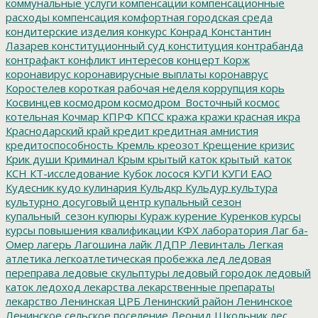
коммунальные услуги
компенсации
компенсационные
расходы
компенсация
комфортная городская среда
кондитерские изделия
конкурс
Конрад
Константин
Лазарев
конституционный суд
конституция
контрабанда
контрафакт
конфликт интересов
концерт
Корж
коронавирус
коронавирусные выплаты
коронаврус
Коростелев
короткая рабочая неделя
коррупция
корь
Косвинцев
космодром
космодром_Восточный
космос
котельная
Кочмар
КПРФ
КПСС
кража
кражи
красная икра
Краснодарский край
кредит
кредитная амнистия
кредитоспособность
Кремль
креозот
Крещение
кризис
Крик души
Криминал
Крым
крытый каток
крытый_каток
КСН
КТ-исследование
Кубок лосося
КУГИ
КУГИ ЕАО
Кудесник
кудо
кулинария
Кульдкр
Кульдур
культура
культурно досуговый центр
купальный сезон
купальный_сезон
купюры
Кураж
курение
Куренков
курсы
курсы повышения квалификации
КФХ
лаборатория
Лаг ба-
Омер
лагерь
Лагошина
лайк
ЛДПР
Левинталь
Легкая
атлетика
легкоатлетическая пробежка
лед
ледовая
переправа
ледовые скульптуры
ледовый городок
ледовый
каток
ледоход
лекарства
лекарственные препараты
лекарство
Ленинская ЦРБ
Ленинский район
Ленинское
Ленинское сельское поселение
Леонид Школьник
лес