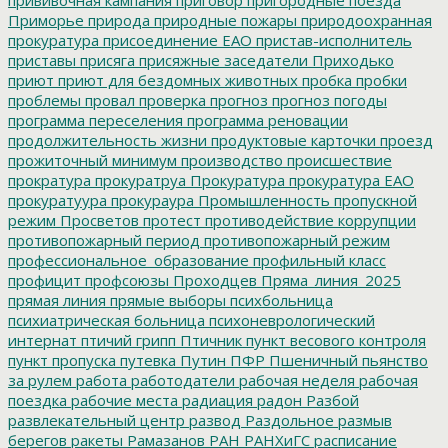
Приморье
природа
природные пожары
природоохранная
прокуратура
присоединение ЕАО
пристав-исполнитель
приставы
присяга
присяжные заседатели
Приходько
приют
приют для бездомных животных
пробка
пробки
проблемы
провал
проверка
прогноз
прогноз погоды
программа переселения
программа реновации
продолжительность жизни
продуктовые карточки
проезд
прожиточный минимум
производство
происшествие
прократура
прокуратруа
Прокуратура
прокуратура ЕАО
прокуратуура
прокураура
Промышленность
пропускной
режим
Просветов
протест
противодействие коррупции
противопожарный период
противопожарный режим
профессиональное_образование
профильный класс
профицит
профсоюзы
Проходцев
Пряма_линия_2025
прямая линия
прямые выборы
психбольница
психиатрическая больница
психоневрологический
интернат
птичий грипп
Птичник
пункт весового контроля
пункт пропуска
путевка
Путин
ПФР
Пшеничный
пьянство
за рулем
работа
работодатели
рабочая неделя
рабочая
поездка
рабочие места
радиация
радон
Разбой
развлекательный центр
развод
Раздольное
размыв
берегов
ракеты
Рамазанов
РАН
РАНХиГС
расписание