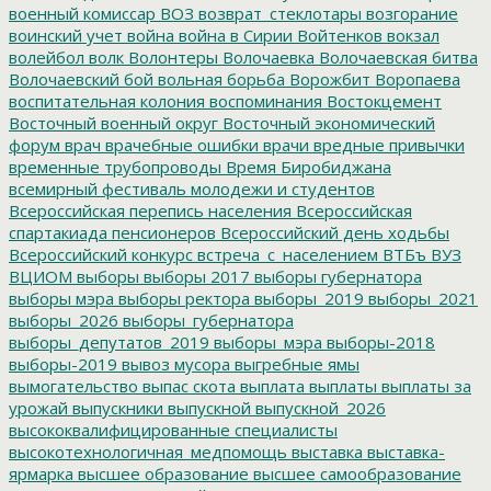
военный комиссар
ВОЗ
возврат_стеклотары
возгорание
воинский учет
война
война в Сирии
Войтенков
вокзал
волейбол
волк
Волонтеры
Волочаевка
Волочаевская битва
Волочаевский бой
вольная борьба
Ворожбит
Воропаева
воспитательная колония
воспоминания
Востокцемент
Восточный военный округ
Восточный экономический
форум
врач
врачебные ошибки
врачи
вредные привычки
временные трубопроводы
Время Биробиджана
всемирный фестиваль молодежи и студентов
Всероссийская перепись населения
Всероссийская
спартакиада пенсионеров
Всероссийский день ходьбы
Всероссийский конкурс
встреча_с_населением
ВТБъ
ВУЗ
ВЦИОМ
выборы
выборы 2017
выборы губернатора
выборы мэра
выборы ректора
выборы_2019
выборы_2021
выборы_2026
выборы_губернатора
выборы_депутатов_2019
выборы_мэра
выборы-2018
выборы-2019
вывоз мусора
выгребные ямы
вымогательство
выпас скота
выплата
выплаты
выплаты за
урожай
выпускники
выпускной
выпускной_2026
высококвалифицированные специалисты
высокотехнологичная_медпомощь
выставка
выставка-
ярмарка
высшее образование
высшее самообразование