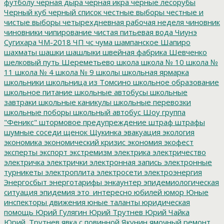
футболу
черная дыра
черная икра
черные лесорубы
Черный куб
черный список
честные выборы
честные и
чистые выборы
четырехдневная рабочая неделя
чиновник
чиновники
чипирование
чистая питьевая вода
Чиунэ
Сугихара
ЧМ-2018
ЧП
чс
чума
шампанское
Шапиро
шахматы
шашки
шашлыки
швейная фабрика
Шевченко
шелковый путь
Шереметьево
школа
школа № 10
школа №
11
школа № 4
школа № 9
школы
школьная ярмарка
школьники
школьница из Томсино
школьное образование
школьное питание
школьные автобусы
школьные
завтраки
школьные каникулы
школьные перевозки
школьные поборы
школьный автобус
Шоу группа
"Феникс"
штормовое предупреждение
штраф
штрафы
шумные соседи
щенок
Щукинка
эвакуация
экология
экономика
экономический кризис
экономия
экофест
эксперты
экспорт
экстремизм
электрика
электричество
электричка
электрички
электронная запись
электронные
турникеты
электроплита
электросети
электроэнергия
Энергосбыт
энерготарифы
энкаунтер
эпидемиологическая
ситуация
эпидемия
это_интересно
юбилей
юмор
Юные
инспекторы движения
юные таланты
юридическая
помощь
Юрий Гулягин
Юрий Трутнев
Юрий Чайка
Юрий_Трутнев
явка с повинной
Якунин
ямочный ремонт