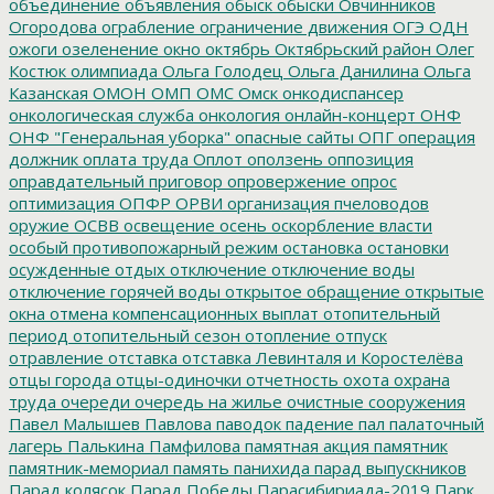
объединение
объявления
обыск
обыски
Овчинников
Огородова
ограбление
ограничение движения
ОГЭ
ОДН
ожоги
озеленение
окно
октябрь
Октябрьский район
Олег
Костюк
олимпиада
Ольга Голодец
Ольга Данилина
Ольга
Казанская
ОМОН
ОМП
ОМС
Омск
онкодиспансер
онкологическая служба
онкология
онлайн-концерт
ОНФ
ОНФ "Генеральная уборка"
опасные сайты
ОПГ
операция
должник
оплата труда
Оплот
оползень
оппозиция
оправдательный приговор
опровержение
опрос
оптимизация
ОПФР
ОРВИ
организация пчеловодов
оружие
ОСВВ
освещение
осень
оскорбление власти
особый противопожарный режим
остановка
остановки
осужденные
отдых
отключение
отключение воды
отключение горячей воды
открытое обращение
открытые
окна
отмена компенсационных выплат
отопительный
период
отопительный сезон
отопление
отпуск
отравление
отставка
отставка Левинталя и Коростелёва
отцы города
отцы-одиночки
отчетность
охота
охрана
труда
очереди
очередь на жилье
очистные сооружения
Павел Малышев
Павлова
паводок
падение
пал
палаточный
лагерь
Палькина
Памфилова
памятная акция
памятник
памятник-мемориал
память
панихида
парад выпускников
Парад колясок
Парад Победы
Парасибириада-2019
Парк