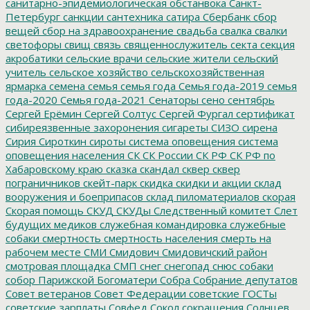
санитарно-эпидемиологическая обстанвока
Санкт-
Петербург
санкции
сантехника
сатира
Сбербанк
сбор
вещей
сбор на здравоохранение
свадьба
свалка
свалки
светофоры
свищ
связь
священнослужитель
секта
секция
акробатики
сельские врачи
сельские жители
сельский
учитель
сельское хозяйство
сельскохозяйственная
ярмарка
семена
семья
семья года
Семья года-2019
семья
года-2020
Семья года-2021
Сенаторы
сено
сентябрь
Сергей Ерёмин
Сергей Солтус
Сергей Фургал
сертификат
сибиреязвенные захоронения
сигареты
СИЗО
сирена
Сирия
Сироткин
сироты
система оповещения
система
оповещения населения
СК
СК России
СК РФ
СК РФ по
Хабаровскому краю
сказка
скандал
сквер
сквер
пограничников
скейт-парк
скидка
скидки и акции
склад
вооружения и боеприпасов
склад пиломатериалов
скорая
Скорая помощь
СКУД
СКУДы
Следственный комитет
Слет
будущих медиков
служебная командировка
служебные
собаки
смертность
смертность населения
смерть на
рабочем месте
СМИ
Смидович
Смидовичский район
смотровая площадка
СМП
снег
снегопад
снюс
собаки
собор Парижской Богоматери
Собра
Собрание депутатов
Совет ветеранов
Совет Федерации
советские ГОСТы
советские зарплаты
Совфед
Сокол
сокращения
Солнцев