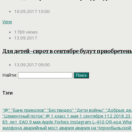
16.09.2017 10:00
View
1789 views
13.09.2017
Для детей-сирот в сентябре будут приобретен
13.09.2017 09:00
Найти:
Тэги
"@"
"Банк приколов"
"Бествидео"
"Дети войны"
"Добрые де
"Цементный поток"
@
1 класс
1 мая
1 сентября
112
2018
23 
85_лет_ЕАО
9 мая
Apple
Forbes
Instagram
L-410
QR-код
Wha
жилфонд
аварийный мост
авария
авария на Чернобыльской