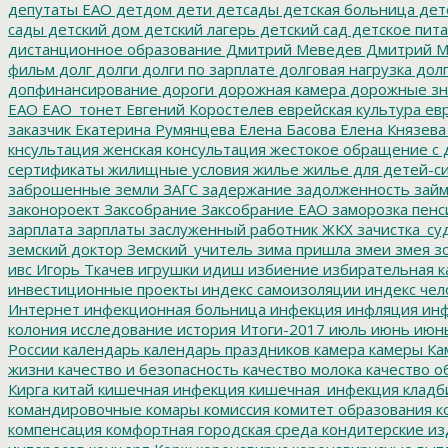
депутаты ЕАО
детдом
дети
детсады
детская больница
дет
сады
детский дом
детский лагерь
детский сад
детское пит
дистанционное образование
Дмитрий Меведев
Дмитрий М
фильм
долг
долги
долги по зарплате
долговая нагрузка
долг
допфинансирование
дороги
дорожная камера
дорожные зн
ЕАО
ЕАО_тонет
Евгений Коростелев
еврейская культура
евр
заказчик
Екатерина Румянцева
Елена Басова
Елена Князева
кнсультация
женская консультация
жестокое обращение с 
сертификаты
жилищные условия
жилье
жилье для детей-с
заброшенные земли
ЗАГС
задержание
задолженность
зай
законороект
Заксобрание
Заксобрание ЕАО
заморозка пенс
зарплата
зарплаты
заслуженный работник ЖКХ
зачистка_су
земский доктор
Земский_учитель
зима пришла
змеи
змея
зо
ивс
Игорь Ткачев
игрушки
идиш
избиение
избирательная к
инвестиционные проекты
индекс самоизоляции
индекс чел
Интернет
инфекционная больница
инфекция
инфляция
инф
колония
исследование
история
Итоги-2017
июль
июнь
июн
России
календарь
календарь праздников
камера
камеры
Ка
жизни
качество и безопасность
качество молока
качество о
Кирга
китай
кишечная инфекция
кишечная_инфекция
кладб
командировочные
комары
комиссия
комитет образования
к
компенсация
комфортная городская среда
кондитерские из