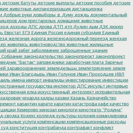
а
детские батуты
детские выплаты
детские пособия
детские
кие животные
диспансеризация
дистанционка
и
Добрые руки
довыборы_в_Думу
дождь
документальный
фицеров
дом престарелых
домашние животные
ход
доходы
ДПС
дрова
ДТП
дтп
Дудин
дым
ДЭК
дюкер
ть
Еврстат
ЕГЭ
Единая Россия
единая субсидия
Единый
езд
железная дорога
железнодорожный переезд
женская
дер
живопись
животноводство
животные
жилищные
ий край
забег
заболевание
заброшенные здания
 Собрание
законодательство
законопреокт
законопроект
ведник "Бастак"
заповедники
заработная плата
Заречье
лей
здравоохранение
земледельцы
землетрясение
земля
ники
Иван Благодырь
Иван Голунов
Иван Проходцев
ИВЛ
аиль
имена
импорт
инвалиды
инвестирование
инвестиции
остранные государства
инспектор ДПС
инсульт
интервью
кусственная елка
искусственный_интеллект
исправительная
кадровая чехарда
кадры
казаки
Казань
Казначейство
ремонт
карантин
карате
каратин
катастрофа
кафе
качество
 шишки
Кемерово
кинозал
кинологи
кинотеатр "Родина"
д-сводка
Кодекс
колледж культуры
колония
командировка
унальные услуги
компенсации
компенсационные расходы
 суд
конституция
контрабанда
контрафакт
конфликт