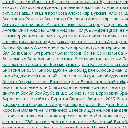
автобусные войны
автобусные остановки
автобусные перев
адвокат
Адвокаты
административная комиссия
администрат
активист
акция
акция протеста
Александр Буксман
Александ
Александр Романов
Александр Соловьев
Александр Чаплыг
Алиса
алкоголизация
Алкоголь
алкогольная продукция
аллер
Ангелы мира
Андрей Бялик
Андрей Голубь
Андрей Драчев
А
антикоррупционное законодательство
антисанитария
анти
апелляция
аппарат видеофиксации
апрель
аптека
Арашуков
Артём Куликов
Архангельск
архив
архитектура
астероид
ас
бал
банк
банк "Открытие"
Банк России
банки
банкноты
банк
бездомные
бездомные животные
безналичные платежи
Бе
бесплатные лекарства
Бессмертные дела
Бессмертный пол
Бирария
БирЗСТ
Биробидажан
Биробиджан
Биробиджан-2
Биробиджанский военный гарнизонный суд
Биробиджанский
болото
битумные ямы
Благовещенск
Благовещенский кафе
благотворительность
благотворительный концерт
благоус
диктант
бомба
бомбоубежище
Борис Титов
Борохович
бра
буровзрывные работы
Бурятия
Бюджет
бюджет 2017
бюдж
учреждения
бюджетный кредит
бюрократия
В. Путин
В.И. 
Коровин
Валентина Матвиенко
Валерий Дранников
вандал
Отечественная война
велодорожка
велопробег
велосипед
В
ветераны_СВО
ветхие дома
ветхое жилье
Вечерний Бироб
видеорегистратор
Виктор Ишавев
Виктор Ишаев
Виктор О