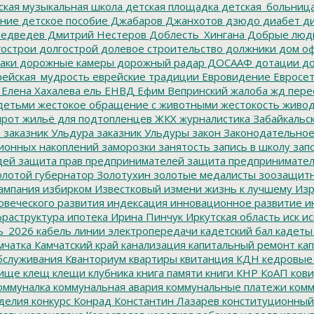
ская музыкальная школа
детская площадка
детская_больниц
ание
детское пособие
Джабаров
Джанхотов
дзюдо
диабет
ди
едведев
Дмитрий Нестеров
Доблесть_Хингана
Добрые люд
острои
долгострой
долевое строительство
должники
дом о
аки
дорожные камеры
дорожный радар
ДОСААФ
дотации
до
ейская_мудрость
еврейские традиции
Евровидение
Евросе
Елена Хахалева
ель
ЕНВД
Ефим Вепринский
жалоба
жд пере
детьми
жестокое обращение с животными
жестокость
живо
ирот
жильё для подтопленцев
ЖКХ
журналистика
Забайкальск
м
заказник Ульдура
заказник Ульдуры
закон
Законодательное
ионных накоплений
заморозки
занятость
запись в школу
запо
дей
защита прав предпринимателей
защита предпринимате
лотой губернатор
Золотухин
золотые медалисты
зоозащит
ампания
избирком
Известковый
измени жизнь к лучшему
Изр
овеческого развития
индексация
инновационное развитие
ин
раструктура
ипотека
Ирина Пинчук
Иркутская область
иск
ис
ь_2026
кабель линии электропередачи
кадетский бал
кадеты
мчатка
Камчатский край
канализация
капитальный ремонт
кап
бслуживания
Кванториум
квартиры
квитанция
КДН
кедровые
ище
клещ
клещи
клубника
книга памяти
книги
КНР
КоАП
кови
оммуналка
коммунальная авария
коммунальные платежи
комм
делия
конкурс
Конрад
Константин Лазарев
конституционный