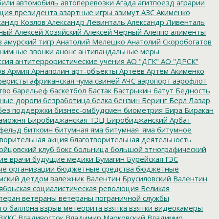
били
автомобиль
автоперевозки
Агада
агитпоезд
аграрии
ция президента
азартные игры
азимут
АЗС
Акименко
сандр Козлов
Александр Левинталь
Александр Ливенталь
ный
Алексей Хозяйский
Алексей Черный
Алеппо
алименты
з
амурский тигр
Анатолий Мелешко
Анатолий Скоробогатов
нимные звонки
анонс
антивандальные меры
ссия
антитеррористические учения
АО "ДГК"
АО "ДРСК"
ов
Армия
Арнаполин
арт-объекты
Артеев
Артём Акименко
еристы
африканская чума свиней
АЧС
аэропорт
аэрофлот
тво
барельеф
баскетбол
Бастак
Бастрыкин
батут
Бедность
нные дороги
безработица
белка
бензин
Беринг
Берл Лазар
без поддержки
бизнес-омбудсмен
биометрия
Бира
Биракан
аможня
Биробиджанская ТЭЦ
Биробиджанский Арбат
фельд
биткоин
битумная яма
битумная_яма
битумное
ворительная акция
благотворительная деятельность
ойцовский клуб
бокс
больница
большой этнографический
е врачи
будущие медики
Бумагин
Бурейская ГЭС
е организации
бюджетные средства
бюджетные
мский детдом
валежник
Валентин Брусиловский
Валентин
ябрьская социалистическая революция
Великая
теран
ветераны
ветераны пограничной службы
го баллона
взрыв метеорита
взятка
взятки
видеокамеры
ВККС
Владивосток
Владимир Марковский
Владимир