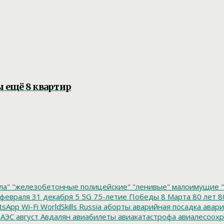
ы ещё 8 квартир
ла"
"железобетонные полицейские"
"ленивые" малоимущие
"
февраля
31 декабря
5
5G
75-летие Победы
8 Марта
80 лет
8
tsApp
Wi-Fi
WorldSkills Russia
аборты
аварийная посадка
авари
 АЭС
август
Авдалян
авиабилеты
авиакатастрофа
авиалесоохр