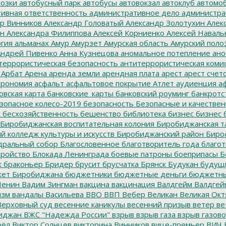
озки
автобусный парк
автобусы
автовокзал
автоклуб
автомо
ивная ответственность
административное дело
администра
р Винников
Александр Головатый
Александр Золотухин
Алек
ин
Александра Филиппова
Алексей Корниенко
Алексей Наваль
гия
альманах
Амур
Амурзет
Амурская область
Амурский поло
ндрей Пивенко
Анна Кузнецова
аномальное потепление
ано
террористическая безопасность
антитеррористическая коми
Арбат
Арена
аренда земли
арендная плата
арест
арест счет
трономия
асфальт
асфальтовое покрытие
Атлет
аудиенция
аф
овская карта
банковские_карты
банковский роуминг
банкротс
зопасное колесо-2019
безопасность
Безопасные и качестве
к
бесхозяйственность
бешенство
библиотека
бизнес
бизнес 
Биробиджанская воспитательная колония
Биробиджанская т
 колледж культуры и искусств
Биробиджанский район
Биро
дральный собор
Благословенное
благотворитель года
благот
тройство
Блокада Ленинграда
боевые патроны
боеприпасы
Б
к
браконьер
Бридер
брусит
брусчатка
Брянск
Будукан
будущи
ет Биробиджана
бюджетники
бюджетные деньги
бюджетны
Ленин
Вадим Зингман
вакцина
вакцинация
Валдгейм
Валдгей
изм
вандалы
Васильева
ВВО
ВВП
Вебер
Великан
Великая Окт
ерховный суд
весенние каникулы
весенний призыв
ветер
ве
иджан
ВЖС "Надежда России"
взрыв
взрыв газа
взрыв газово
рёл
Виктор Солнцев
викторина
Винников
вице-премьер
ВИЧ