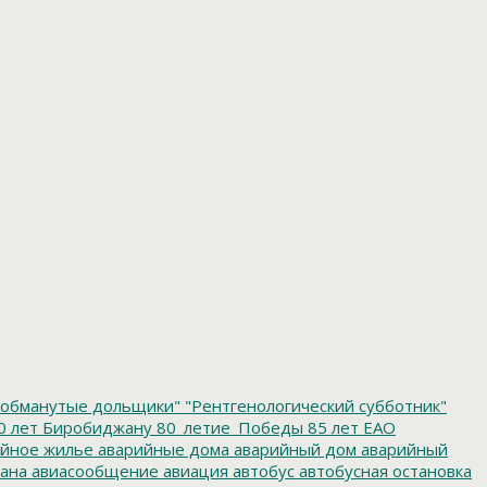
обманутые дольщики"
"Рентгенологический субботник"
0 лет Биробиджану
80_летие_Победы
85 лет ЕАО
йное жилье
аварийные дома
аварийный дом
аварийный
ана
авиасообщение
авиация
автобус
автобусная остановка