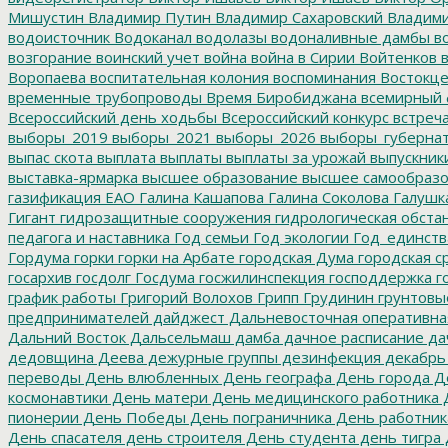
Мишустин
Владимир Путин
Владимир Сахаровский
Владими
водоисточник
Водоканал
водолазы
водоналивные дамбы
во
возгорание
воинский учет
война
война в Сирии
Войтенков
в
Воропаева
воспитательная колония
воспоминания
Востокц
временные трубопроводы
Время Биробиджана
всемирный 
Всероссийский день ходьбы
Всероссийский конкурс
встреч
выборы_2019
выборы_2021
выборы_2026
выборы_губерна
выпас скота
выплата
выплаты
выплаты за урожай
выпускник
выставка-ярмарка
высшее образование
высшее самообразо
газификация ЕАО
Галина Кашапова
Галина Соколова
Галушк
Гигант
гидрозащитные сооружения
гидрологическая обста
педагога и наставника
Год семьи
Год экологии
Год_единств
Гордума
горки
горки на Арбате
городская Дума
городская с
госархив
госдолг
Госдума
госжилинспекция
господдержка
г
график работы
Григорий Волохов
Грипп
Грудинин
грунтовы
предпринимателей
дайджест
Дальневосточная оперативна
Дальний Восток
Дальсельмаш
дамба
дачное расписание
да
дедовщина
Деева
дежурные группы
дезинфекция
декабрь
переводы
День влюбленных
День географа
День города
Де
космонавтики
День матери
День медицинского работника
Д
пионерии
День Победы
День пограничника
День работник
День спасателя
день строителя
День студента
день тигра