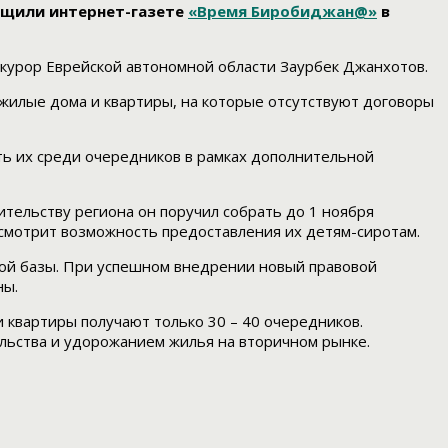
бщили интернет-газете
«Время Биробиджан@»
в
окурор Еврейской автономной области Заурбек Джанхотов.
жилые дома и квартиры, на которые отсутствуют договоры
ть их среди очередников в рамках дополнительной
тельству региона он поручил собрать до 1 ноября
ссмотрит возможность предоставления их детям-сиротам.
ной базы. При успешном внедрении новый правовой
ны.
 квартиры получают только 30 – 40 очередников.
тельства и удорожанием жилья на вторичном рынке.