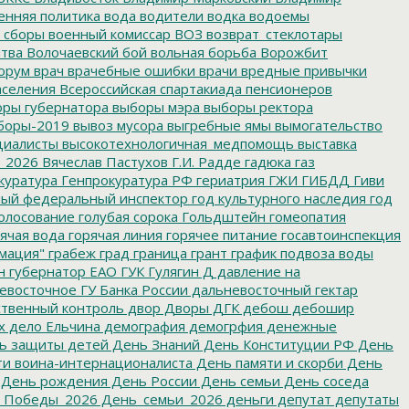
енняя политика
вода
водители
водка
водоемы
 сборы
военный комиссар
ВОЗ
возврат_стеклотары
итва
Волочаевский бой
вольная борьба
Ворожбит
орум
врач
врачебные ошибки
врачи
вредные привычки
аселения
Всероссийская спартакиада пенсионеров
ры губернатора
выборы мэра
выборы ректора
боры-2019
вывоз мусора
выгребные ямы
вымогательство
циалисты
высокотехнологичная_медпомощь
выставка
_2026
Вячеслав Пастухов
Г.И. Радде
гадюка
газ
куратура
Генпрокуратура РФ
гериатрия
ГЖИ
ГИБДД
Гиви
ный федеральный инспектор
год культурного наследия
год
олосование
голубая сорока
Гольдштейн
гомеопатия
ячая вода
горячая линия
горячее питание
госавтоинспекция
мация"
грабеж
град
граница
грант
график подвоза воды
н
губернатор ЕАО
ГУК
Гулягин
Д
давление на
восточное ГУ Банка России
дальневосточный гектар
твенный контроль
двор
Дворы
ДГК
дебош
дебошир
х
дело Ельчина
демография
демогрфия
денежные
ь защиты детей
День Знаний
День Конституции РФ
День
и воина-интернационалиста
День памяти и скорби
День
День рождения
День России
День семьи
День соседа
_Победы_2026
День_семьи_2026
деньги
депутат
депутаты