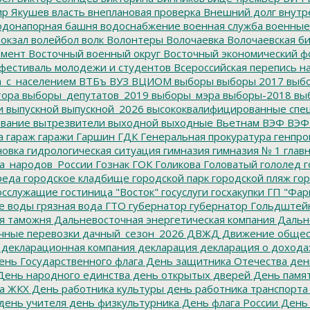
р Якушев
власть
внеплановая проверка
Внешний долг
внутр
донапорная башня
водоснабжение
военная служба
военные
окзал
волейбол
волк
Волонтеры
Волочаевка
Волочаевская б
емент
Восточный военный округ
Восточный экономический ф
фестиваль молодежи и студентов
Всероссийская перепись н
а_с_населением
ВТБъ
ВУЗ
ВЦИОМ
выборы
выборы 2017
выбо
тора
выборы_депутатов_2019
выборы_мэра
выборы-2018
вы
и
выпускной
выпускной_2026
высококвалифицированные спе
вание
вытрезвители
выходной
выходные
Вьетнам
ВЭФ
ВЭФ
а
гараж
гаражи
Гаршин
ГДК
Генеральная прокуратура
генпро
новка
гидрологическая ситуация
гимназия
гимназия № 1
глав
а_народов_России
Гознак
ГОК
Голикова
Головатый
гололед
г
реда
городское кладбище
городской парк
городской пляж
гор
осслужащие
гостиница "Восток"
госуслуги
госхакупки
ГП "Фар
е воды
грязная вода
ГТО
губернатор
губернатор Гольдштей
я таможня
Дальневосточная энергетическая компания
Дальне
чные перевозки
дачный_сезон_2026
ДВЖД
Движение общес
декларационная компания
декларация
декларация о дохода
нь Государственного флага
День защитника Отечества
ден
ень народного единства
день открытых дверей
День памят
а ЖКХ
День работника культуры
день работника транспорта
день учителя
день физкультурника
День флага России
День