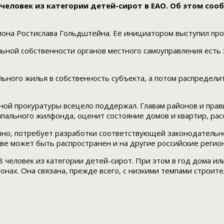
еловек из категории детей-сирот в ЕАО. Об этом соо
иона Ростислава Гольдштейна. Её инициатором выступил пр
ьной собственности органов местного самоуправления есть 
ьного жилья в собственность субъекта, а потом распредели
ой прокуратуры всецело поддержал. Главам районов и прави
пального жилфонда, оценит состояние домов и квартир, ра
овно, потребует разработки соответствующей законодатель
е может быть распространен и на другие российские регио
еловек из категории детей-сирот. При этом в год дома или
ионах. Она связана, прежде всего, с низкими темпами строи