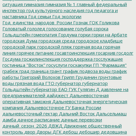
ситуация
гимназия
гимназия № 1
главный федеральный
инспектор
год культурного наследия
год педагога и
наставника
Год семьи
Год экологии
Год_единства_народов_России
Гознак
ГОК
Голикова
Головатый
гололед
голосование
голубая сорока
Гольдштейн
гомеопатия
Гордума
горки
горки на Арбате
городская Дума
городская среда
городское кладбище
городской парк
городской пляж
горячая вода
горячая
линия
горячее питание
госавтоинспекция
госархив
госдолг
Госдума
госжилинспекция
господдержка
госслужащие
гостиница "Восток"
госуслуги
госхакупки
ГП "Фармация"
грабеж
град
граница
грант
график подвоза воды
график
работы
Григорий Волохов
Грипп
Грудинин
грунтовые
воды
грязная вода
ГТО
губернатор
губернатор
Гольдштейн
губернатор ЕАО
ГУК
Гулягин
Д
давление на
предпринимателей
дайджест
Дальневосточная
оперативная таможня
Дальневосточная энергетическая
компания
Дальневосточное ГУ Банка России
дальневосточный гектар
Дальний Восток
Дальсельмаш
дамба
дачное расписание
дачные перевозки
дачный_сезон_2026
ДВЖД
Движение общественный
контроль
двор
Дворы
ДГК
дебош
дебошир
дедовщина