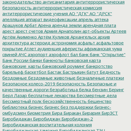
законодательство
антисанитария
антитеррористическая
безопасность
антитеррористическая комиссия
антитеррористические учения
АО "ДГК"
АО "ДРСК"
апелляция
аппарат видеофиксации
апрель
аптека
Арашуков
Арбат
Арена
аренда земли
арендная плата
арест
арест счетов
Армия
Арнаполин
арт-объекты
Артеев
Артём Акименко
Артём Куликов
Архангельск
архив
архитектура
астероид
астрономия
асфальт
асфальтовое
покрытие
Атлет
аудиенция
аферисты
африканская чума
свиней
АЧС
аэропорт
аэрофлот
бал
банк
банк "Открытие"
Банк России
банки
банкноты
банковская карта
банковские_карты
банковский роуминг
банкротство
барельеф
баскетбол
Бастак
Бастрыкин
батут
Бедность
бездомные
бездомные животные
безналичные платежи
Безопасное колесо-2019
безопасность
Безопасные и
качественные дороги
безработица
белка
бензин
Беринг
Берл Лазар
бесплатные лекарства
Бессмертные дела
Бессмертный полк
бесхозяйственность
бешенство
библиотека
бизнес
бизнес без поддержки
бизнес-
омбудсмен
биометрия
Бира
Биракан
Бирария
БирЗСТ
Биробидажан
Биробиджан
Биробиджан-2
Биробиджанская воспитательная колония
Биробиджанская таможня
Биробиджанская ТЭЦ