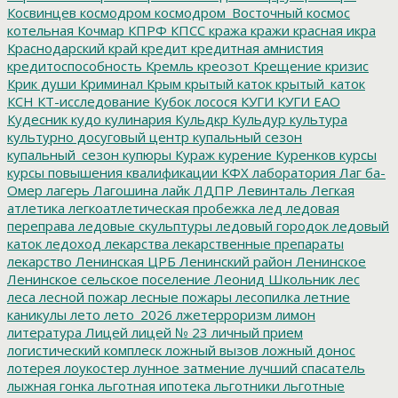
Косвинцев
космодром
космодром_Восточный
космос
котельная
Кочмар
КПРФ
КПСС
кража
кражи
красная икра
Краснодарский край
кредит
кредитная амнистия
кредитоспособность
Кремль
креозот
Крещение
кризис
Крик души
Криминал
Крым
крытый каток
крытый_каток
КСН
КТ-исследование
Кубок лосося
КУГИ
КУГИ ЕАО
Кудесник
кудо
кулинария
Кульдкр
Кульдур
культура
культурно досуговый центр
купальный сезон
купальный_сезон
купюры
Кураж
курение
Куренков
курсы
курсы повышения квалификации
КФХ
лаборатория
Лаг ба-
Омер
лагерь
Лагошина
лайк
ЛДПР
Левинталь
Легкая
атлетика
легкоатлетическая пробежка
лед
ледовая
переправа
ледовые скульптуры
ледовый городок
ледовый
каток
ледоход
лекарства
лекарственные препараты
лекарство
Ленинская ЦРБ
Ленинский район
Ленинское
Ленинское сельское поселение
Леонид Школьник
лес
леса
лесной пожар
лесные пожары
лесопилка
летние
каникулы
лето
лето_2026
лжетерроризм
лимон
литература
Лицей
лицей № 23
личный прием
логистический комплеск
ложный вызов
ложный донос
лотерея
лоукостер
лунное затмение
лучший спасатель
лыжная гонка
льготная ипотека
льготники
льготные