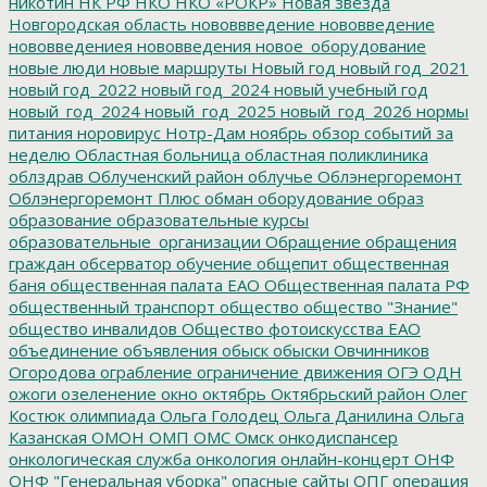
никотин
НК РФ
НКО
НКО «РОКР»
Новая звезда
Новгородская область
нововвведение
нововведение
нововведениея
нововведения
новое_оборудование
новые люди
новые маршруты
Новый год
новый год_2021
новый год_2022
новый год_2024
новый учебный год
новый_год_2024
новый_год_2025
новый_год_2026
нормы
питания
норовирус
Нотр-Дам
ноябрь
обзор событий за
неделю
Областная больница
областная поликлиника
облздрав
Облученский район
облучье
Облэнергоремонт
Облэнергоремонт Плюс
обман
оборудование
образ
образование
образовательные курсы
образовательные_организации
Обращение
обращения
граждан
обсерватор
обучение
общепит
общественная
баня
общественная палата ЕАО
Общественная палата РФ
общественный транспорт
общество
общество "Знание"
общество инвалидов
Общество фотоискусства ЕАО
объединение
объявления
обыск
обыски
Овчинников
Огородова
ограбление
ограничение движения
ОГЭ
ОДН
ожоги
озеленение
окно
октябрь
Октябрьский район
Олег
Костюк
олимпиада
Ольга Голодец
Ольга Данилина
Ольга
Казанская
ОМОН
ОМП
ОМС
Омск
онкодиспансер
онкологическая служба
онкология
онлайн-концерт
ОНФ
ОНФ "Генеральная уборка"
опасные сайты
ОПГ
операция