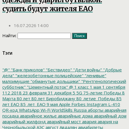
судить будут жителя ЕАО
16.07.2026 14:00
Найти:
Тэги
"@"
"Банк приколов"
"Бествидео"
"Дети войны"
"Добрые
дела"
"железобетонные полицейские"
"ленивые"
малоимущие
"обманутые дольщики"
"Рентгенологический
субботник"
"Цементный поток"
@
1 класс
1 мая
1 сентября
112
2018
23 февраля
31 декабря
5
5G
75-летие Победы
8
Марта
80 лет
80 лет Биробиджану
80_летие_Победы
85
лет ЕАО
85_лет_ЕАО
9 мая
Apple
Forbes
Instagram
L-410
QR-код
WhatsApp
Wi-Fi
WorldSkills Russia
аборты
аварийная
посадка
аварийное жилье
аварийные дома
аварийный дом
аварийный жилфонд
аварийный мост
авария
авария на
Чернобыльской АЭС
август
Авдалян
авиабилеты