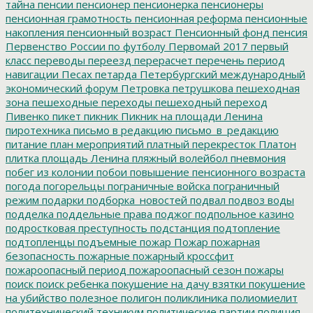
тайна
пенсии
пенсионер
пенсионерка
пенсионеры
пенсионная грамотность
пенсионная реформа
пенсионные
накопления
пенсионный возраст
Пенсионный фонд
пенсия
Первенство России по футболу
Первомай 2017
первый
класс
переводы
переезд
перерасчет
перечень
период
навигации
Песах
петарда
Петербургский международный
экономический форум
Петровка
петрушкова
пешеходная
зона
пешеходные переходы
пешеходный переход
Пивенко
пикет
пикник
Пикник на площади Ленина
пиротехника
письмо в редакцию
письмо_в_редакцию
питание
план мероприятий
платный перекресток
Платон
плитка
площадь Ленина
пляжный волейбол
пневмония
побег из колонии
побои
повышение пенсионного возраста
погода
погорельцы
пограничные войска
пограничный
режим
подарки
подборка_новостей
подвал
подвоз воды
подделка
поддельные права
поджог
подпольное казино
подростковая преступность
подстанция
подтопление
подтопленцы
подъемные
пожар
Пожар
пожарная
безопасность
пожарные
пожарный кроссфит
пожароопасный период
пожароопасный сезон
пожары
поиск
поиск ребенка
покушение на дачу взятки
покушение
на убийство
полезное
полигон
поликлиника
полиомиелит
политехнический техникум
политические партии
полиция