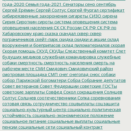
года-2020
Семья года-2021
Сенаторы
сено
сентябрь
Сергей Ерёмин
Сергей Солтус
Сергей Фургал
сертификат
сибиреязвенные захоронения
сигареты
СИЗО
сирена
Сирия
Сироткин
сироты
система оповещения
система
оповещения населения
СК
СК России
СК РФ
СК РФ по
Хабаровскому краю
сказка
скандал
сквер
сквер
пограничников
скейт-парк
скидка
скидки и акции
склад
вооружения и боеприпасов
склад пиломатериалов
скорая
Скорая помощь
СКУД
СКУДы
Следственный комитет
Слет
будущих медиков
служебная командировка
служебные
собаки
смертность
смертность населения
смерть на
рабочем месте
СМИ
Смидович
Смидовичский район
смотровая площадка
СМП
снег
снегопад
снюс
собаки
собор Парижской Богоматери
Собра
Собрание депутатов
Совет ветеранов
Совет Федерации
советские ГОСТы
советские зарплаты
Совфед
Сокол
сокращения
Солнцев
Солтус
Солцнев
соотечественники
Сопка
соревнования
сотовая связь
сотрудничество
соцвыплаты
соцзащита
социально-культурный центр
социально-политическая
устойчивость
социально-экономическое положение
социальное питание
социальные выплаты
социальные
пенсии
социальные сети
социальный контракт