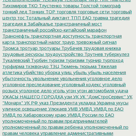
Тихомиров
ТКО
Тлустенко
товары
Толстой
томограф
тонкий лед
Тонких
ТОР
торговля
торговые сети
торговый
центр
тос
Тотальный диктант
ТПП ЕАО
травма
трагедия
трагедия в Забайкалье
трансграничный мост
трансграничный российско-китайский марафон
Транснефть
транспортная доступность
транспортная
карта
транспортный налог
траур
тревожный сигнал
Тромса
тротуар
тротуары
Трубачев
трудовая книжка
трудовые ресурсы
трудоустройство
Трутнев
туберкулез
Тукалевский
Турбин
туризм
туризмм
турнир
турпоход
турфирма
тхэквондо
ТЭЦ
Тюмень
тюрьма
Тяжелая
атлетика
убийство
уборка улиц
убыль
убыль населения
убыточность
увольнение
увольнения
уголовное дело
уголовное преследование
уголовный кодекс
уголовный
розыск
уголоное дело
уголь
угон
угон автомобиля
удача
УЖАСЫ НАШЕГО ГОРОДКА
узи
УК
УК "ДомСтроСервис"
УК
"Монарх"
УК РФ
указ Президента
укладка
Украина
укусы
уличное освещение
Улюкаев
УМВ
УМВД
УМВД по ЕАО
УМВД по Хабаровскому краю
УМВД России по ЕАО
уполномоченный по правам предпринимателей
уполномоченный по правам ребенка
уполномоченный по
правам человека
управление административными