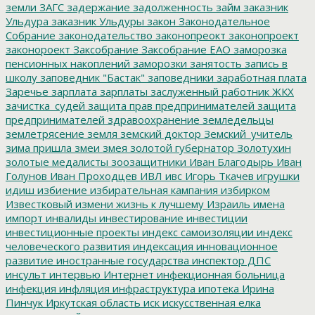
земли
ЗАГС
задержание
задолженность
займ
заказник
Ульдура
заказник Ульдуры
закон
Законодательное
Собрание
законодательство
законопреокт
законопроект
законороект
Заксобрание
Заксобрание ЕАО
заморозка
пенсионных накоплений
заморозки
занятость
запись в
школу
заповедник "Бастак"
заповедники
заработная плата
Заречье
зарплата
зарплаты
заслуженный работник ЖКХ
зачистка_судей
защита прав предпринимателей
защита
предпринимателей
здравоохранение
земледельцы
землетрясение
земля
земский доктор
Земский_учитель
зима пришла
змеи
змея
золотой губернатор
Золотухин
золотые медалисты
зоозащитники
Иван Благодырь
Иван
Голунов
Иван Проходцев
ИВЛ
ивс
Игорь Ткачев
игрушки
идиш
избиение
избирательная кампания
избирком
Известковый
измени жизнь к лучшему
Израиль
имена
импорт
инвалиды
инвестирование
инвестиции
инвестиционные проекты
индекс самоизоляции
индекс
человеческого развития
индексация
инновационное
развитие
иностранные государства
инспектор ДПС
инсульт
интервью
Интернет
инфекционная больница
инфекция
инфляция
инфраструктура
ипотека
Ирина
Пинчук
Иркутская область
иск
искусственная елка