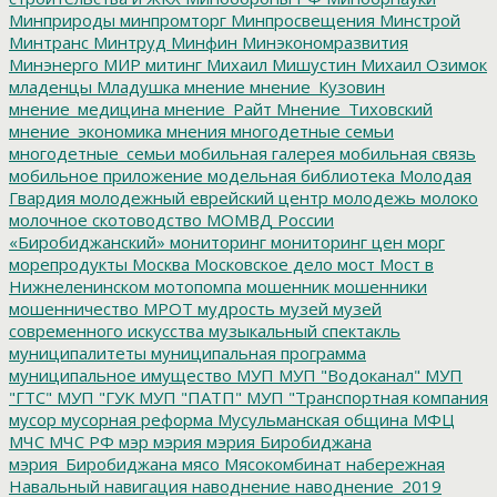
Минприроды
минпромторг
Минпросвещения
Минстрой
Минтранс
Минтруд
Минфин
Минэкономразвития
Минэнерго
МИР
митинг
Михаил Мишустин
Михаил Озимок
младенцы
Младушка
мнение
мнение_Кузовин
мнение_медицина
мнение_Райт
Мнение_Тиховский
мнение_экономика
мнения
многодетные семьи
многодетные_семьи
мобильная галерея
мобильная связь
мобильное приложение
модельная библиотека
Молодая
Гвардия
молодежный еврейский центр
молодежь
молоко
молочное скотоводство
МОМВД России
«Биробиджанский»
мониторинг
мониторинг цен
морг
морепродукты
Москва
Московское дело
мост
Мост в
Нижнеленинском
мотопомпа
мошенник
мошенники
мошенничество
МРОТ
мудрость
музей
музей
современного искусства
музыкальный спектакль
муниципалитеты
муниципальная программа
муниципальное имущество
МУП
МУП "Водоканал"
МУП
"ГТС"
МУП "ГУК
МУП "ПАТП"
МУП "Транспортная компания
мусор
мусорная реформа
Мусульманская община
МФЦ
МЧС
МЧС РФ
мэр
мэрия
мэрия Биробиджана
мэрия_Биробиджана
мясо
Мясокомбинат
набережная
Навальный
навигация
наводнение
наводнение_2019