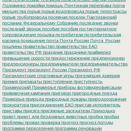
Половинко
помойки
помощь
Понтонная переправа
порча
имущества
порыв
порыв водопровода
порыв теплотрассы
порыв трубопровода
посевная
поселок Партизанский
послание Федеральному Собранию
последние звонки
последний звонок
пособие
пособия
постинтернатное
сопровождение
посылка
потребители
потребительская
корзина
похищение
почта
Почта России
Почта_России
пошлины
правительство
правительство ЕАО
правительство РФ
праздник
праздники
праймериз
превышение скорости
предостережение
предпенсионер
предпенсионеры
предприниматели
предпринимательство
Президент
президент России
Президент РФ
Президентские спортивные игры
презумпция доверия
премия
препараты
преступление
преступность
Приамурский
Приамурье
приборы фотовидеофиксации
прививочная кампания
приговор
пригородные поезда
Приморье
природа
природные пожары
природоохранная
прокуратура
присоединение ЕАО
пристав-исполнитель
приставы
присяга
присяжные заседатели
Приходько
приют
приют для бездомных животных
пробка
пробки
проблемы
провал
проверка
прогноз
прогноз погоды
программа переселения
программа реновации