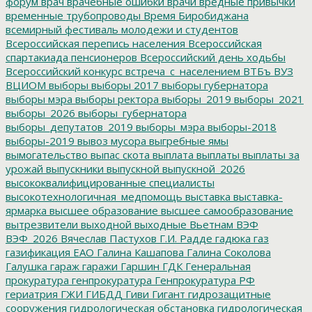
форум
врач
врачебные ошибки
врачи
вредные привычки
временные трубопроводы
Время Биробиджана
всемирный фестиваль молодежи и студентов
Всероссийская перепись населения
Всероссийская
спартакиада пенсионеров
Всероссийский день ходьбы
Всероссийский конкурс
встреча_с_населением
ВТБъ
ВУЗ
ВЦИОМ
выборы
выборы 2017
выборы губернатора
выборы мэра
выборы ректора
выборы_2019
выборы_2021
выборы_2026
выборы_губернатора
выборы_депутатов_2019
выборы_мэра
выборы-2018
выборы-2019
вывоз мусора
выгребные ямы
вымогательство
выпас скота
выплата
выплаты
выплаты за
урожай
выпускники
выпускной
выпускной_2026
высококвалифицированные специалисты
высокотехнологичная_медпомощь
выставка
выставка-
ярмарка
высшее образование
высшее самообразование
вытрезвители
выходной
выходные
Вьетнам
ВЭФ
ВЭФ_2026
Вячеслав Пастухов
Г.И. Радде
гадюка
газ
газификация ЕАО
Галина Кашапова
Галина Соколова
Галушка
гараж
гаражи
Гаршин
ГДК
Генеральная
прокуратура
генпрокуратура
Генпрокуратура РФ
гериатрия
ГЖИ
ГИБДД
Гиви
Гигант
гидрозащитные
сооружения
гидрологическая обстановка
гидрологическая