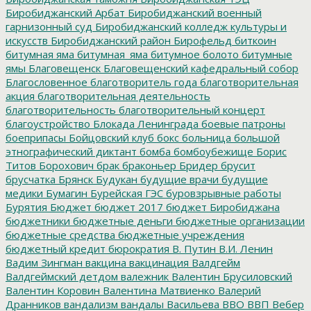
Биробиджанский Арбат
Биробиджанский военный
гарнизонный суд
Биробиджанский колледж культуры и
искусств
Биробиджанский район
Бирофельд
биткоин
битумная яма
битумная_яма
битумное болото
битумные
ямы
Благовещенск
Благовещенский кафедральный собор
Благословенное
благотворитель года
благотворительная
акция
благотворительная деятельность
благотворительность
благотворительный концерт
благоустройство
Блокада Ленинграда
боевые патроны
боеприпасы
Бойцовский клуб
бокс
больница
большой
этнографический диктант
бомба
бомбоубежище
Борис
Титов
Борохович
брак
браконьер
Бридер
брусит
брусчатка
Брянск
Будукан
будущие врачи
будущие
медики
Бумагин
Бурейская ГЭС
буровзрывные работы
Бурятия
Бюджет
бюджет 2017
бюджет Биробиджана
бюджетники
бюджетные деньги
бюджетные организации
бюджетные средства
бюджетные учреждения
бюджетный кредит
бюрократия
В. Путин
В.И. Ленин
Вадим Зингман
вакцина
вакцинация
Валдгейм
Валдгеймский детдом
валежник
Валентин Брусиловский
Валентин Коровин
Валентина Матвиенко
Валерий
Дранников
вандализм
вандалы
Васильева
ВВО
ВВП
Вебер