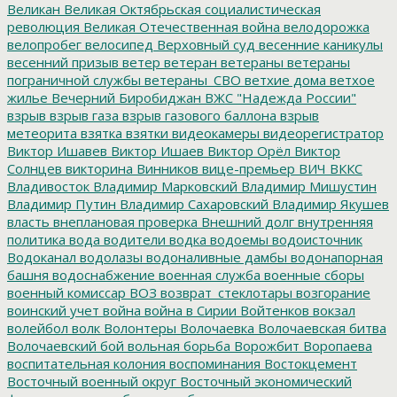
Великан
Великая Октябрьская социалистическая
революция
Великая Отечественная война
велодорожка
велопробег
велосипед
Верховный суд
весенние каникулы
весенний призыв
ветер
ветеран
ветераны
ветераны
пограничной службы
ветераны_СВО
ветхие дома
ветхое
жилье
Вечерний Биробиджан
ВЖС "Надежда России"
взрыв
взрыв газа
взрыв газового баллона
взрыв
метеорита
взятка
взятки
видеокамеры
видеорегистратор
Виктор Ишавев
Виктор Ишаев
Виктор Орёл
Виктор
Солнцев
викторина
Винников
вице-премьер
ВИЧ
ВККС
Владивосток
Владимир Марковский
Владимир Мишустин
Владимир Путин
Владимир Сахаровский
Владимир Якушев
власть
внеплановая проверка
Внешний долг
внутренняя
политика
вода
водители
водка
водоемы
водоисточник
Водоканал
водолазы
водоналивные дамбы
водонапорная
башня
водоснабжение
военная служба
военные сборы
военный комиссар
ВОЗ
возврат_стеклотары
возгорание
воинский учет
война
война в Сирии
Войтенков
вокзал
волейбол
волк
Волонтеры
Волочаевка
Волочаевская битва
Волочаевский бой
вольная борьба
Ворожбит
Воропаева
воспитательная колония
воспоминания
Востокцемент
Восточный военный округ
Восточный экономический