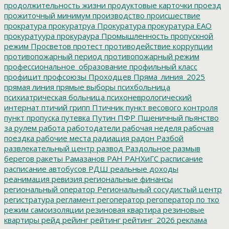
продолжительность жизни
продуктовые карточки
проезд
прожиточный минимум
производство
происшествие
прократура
прокуратруа
Прокуратура
прокуратура ЕАО
прокуратуура
прокураура
Промышленность
пропускной
режим
Просветов
протест
противодействие коррупции
противопожарный период
противопожарный режим
профессиональное_образование
профильный класс
профицит
профсоюзы
Проходцев
Пряма_линия_2025
прямая линия
прямые выборы
психбольница
психиатрическая больница
психоневрологический
интернат
птичий грипп
Птичник
пункт весового контроля
пункт пропуска
путевка
Путин
ПФР
Пшеничный
пьянство
за рулем
работа
работодатели
рабочая неделя
рабочая
поездка
рабочие места
радиация
радон
Разбой
развлекательный центр
развод
Раздольное
размыв
берегов
ракеты
Рамазанов
РАН
РАНХиГС
расписание
расписание автобусов
РДШ
реальные доходы
реанимация
ревизия
региональные финансы
региональный оператор
Региональный сосудистый центр
регистратура
регламент
регоператор
регоператор по тко
режим самоизоляции
резиновая квартира
резиновые
квартиры
рейд
рейинг
рейтинг
рейтинг_2026
реклама