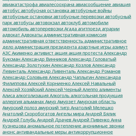
авиакатастрофа
авиалесоохрана
авиасообщение
авиация
автобус
автобусная остановка
автобусные войны
автобусные остановки
автобусные перевозки
автобусный
парк
автобусы
автовокзал
автоклуб
автомобили
автомобиль
автоперевозки
Агада
агитпоезд
аграрии
адвокат
Адвокаты
административная комиссия
административная ответственность
административное
дело
администрация президента
азартные игры
азимут
АЗС
Акименко
активист
акция
акция протеста
Александр
Буксман
Александр Винников
Александр Головатый
Александр Золотухин
Александр Козлов
Александр
Левинталь
Александр Ливенталь
Александр Романов
Александр Соловьев
Александр Чаплыгин
Александра
Филиппова
Алексей Корниенко
Алексей Навальный
Алексей Хозяйский
Алексей Черный
Алеппо
алименты
Алиса
алкоголизация
Алкоголь
алкогольная продукция
аллергия
альманах
Амур
Амурзет
Амурская область
Амурский полоз
амурский тигр
Анатолий Мелешко
Анатолий Скоробогатов
Ангелы мира
Андрей Бялик
Андрей Голубь
Андрей Драчев
Андрей Пивенко
Анна
Кузнецова
аномальное потепление
анонимные звонки
анонс
антивандальные меры
антикоррупционное