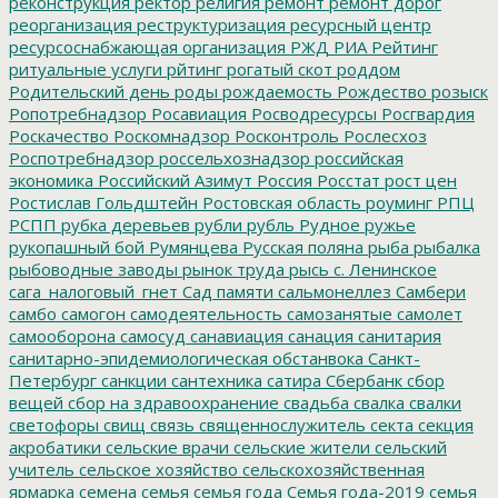
реконструкция
ректор
религия
ремонт
ремонт дорог
реорганизация
реструктуризация
ресурсный центр
ресурсоснабжающая организация
РЖД
РИА Рейтинг
ритуальные услуги
рйтинг
рогатый скот
роддом
Родительский день
роды
рождаемость
Рождество
розыск
Ропотребнадзор
Росавиация
Росводресурсы
Росгвардия
Роскачество
Роскомнадзор
Росконтроль
Рослесхоз
Роспотребнадзор
россельхознадзор
российская
экономика
Российский Азимут
Россия
Росстат
рост цен
Ростислав Гольдштейн
Ростовская область
роуминг
РПЦ
РСПП
рубка деревьев
рубли
рубль
Рудное
ружье
рукопашный бой
Румянцева
Русская поляна
рыба
рыбалка
рыбоводные заводы
рынок труда
рысь
с. Ленинское
сага_налоговый_гнет
Сад памяти
сальмонеллез
Самбери
самбо
самогон
самодеятельность
самозанятые
самолет
самооборона
самосуд
санавиация
санация
санитария
санитарно-эпидемиологическая обстанвока
Санкт-
Петербург
санкции
сантехника
сатира
Сбербанк
сбор
вещей
сбор на здравоохранение
свадьба
свалка
свалки
светофоры
свищ
связь
священнослужитель
секта
секция
акробатики
сельские врачи
сельские жители
сельский
учитель
сельское хозяйство
сельскохозяйственная
ярмарка
семена
семья
семья года
Семья года-2019
семья