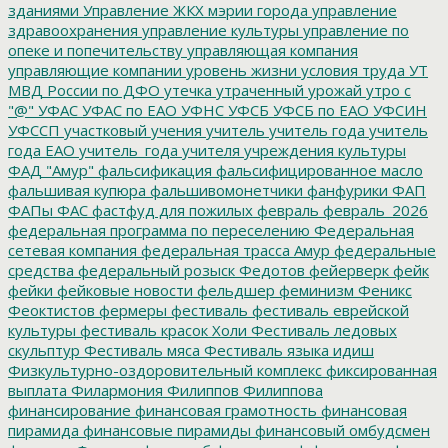
зданиями
Управление ЖКХ мэрии города
управление
здравоохранения
управление культуры
управление по
опеке и попечительству
управляющая компания
управляющие компании
уровень жизни
условия труда
УТ
МВД России по ДФО
утечка
утраченный урожай
утро с
"@"
УФАС
УФАС по ЕАО
УФНС
УФСБ
УФСБ по ЕАО
УФСИН
УФССП
участковый
учения
учитель
учитель года
учитель
года ЕАО
учитель_года
учителя
учреждения культуры
ФАД "Амур"
фальсификация
фальсифицированное масло
фальшивая купюра
фальшивомонетчики
фанфурики
ФАП
ФАПы
ФАС
фастфуд для пожилых
февраль
февраль_2026
федеральная программа по переселению
Федеральная
сетевая компания
федеральная трасса Амур
федеральные
средства
федеральный розыск
Федотов
фейерверк
фейк
фейки
фейковые новости
фельдшер
феминизм
Феникс
Феоктистов
фермеры
фестиваль
фестиваль еврейской
культуры
фестиваль красок Холи
Фестиваль ледовых
скульптур
Фестиваль мяса
Фестиваль языка идиш
Физкультурно-оздоровительный комплекс
фиксированная
выплата
Филармония
Филиппов
Филиппова
финансирование
финансовая грамотность
финансовая
пирамида
финансовые пирамиды
финансовый омбудсмен