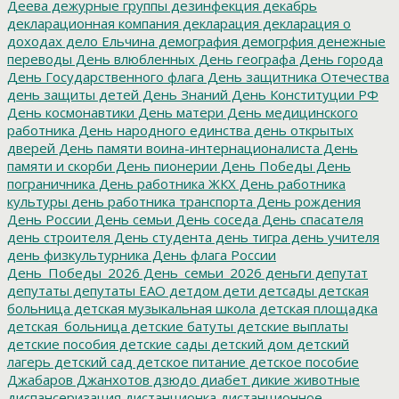
Деева
дежурные группы
дезинфекция
декабрь
декларационная компания
декларация
декларация о
доходах
дело Ельчина
демография
демогрфия
денежные
переводы
День влюбленных
День географа
День города
День Государственного флага
День защитника Отечества
день защиты детей
День Знаний
День Конституции РФ
День космонавтики
День матери
День медицинского
работника
День народного единства
день открытых
дверей
День памяти воина-интернационалиста
День
памяти и скорби
День пионерии
День Победы
День
пограничника
День работника ЖКХ
День работника
культуры
день работника транспорта
День рождения
День России
День семьи
День соседа
День спасателя
день строителя
День студента
день тигра
день учителя
день физкультурника
День флага России
День_Победы_2026
День_семьи_2026
деньги
депутат
депутаты
депутаты ЕАО
детдом
дети
детсады
детская
больница
детская музыкальная школа
детская площадка
детская_больница
детские батуты
детские выплаты
детские пособия
детские сады
детский дом
детский
лагерь
детский сад
детское питание
детское пособие
Джабаров
Джанхотов
дзюдо
диабет
дикие животные
диспансеризация
дистанционка
дистанционное