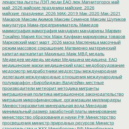
лекарства
льготы
ЛЭП
люди ЕАО
люк
Магнитогорск
май
май_2026
майские праздники
майские_2026
майские_праздники_2026
МАК-2019
Мак-2020
Мак-2021
Макаров
Максим Акимов
Максим Семенов
Максим Шупиков
макулатура
Мама-предприниматель
Мамедов
маммография
мамография
мандарин
мандарины
Марвин
Токайер
Мария Костюк
Марк Кауфман
маркировка товаров
Марковский
март
март_2026
маска
Масленица
масочный
режим
массовое сокращение
Матвиенко
материнский
капитал
маткапитал
Махинько
Маяк
МВД
медаль
Медведев
медведь
медики
Медицина
медицина_ЕАО
медицинские маски
медицинский класс
медоборудование
медосмотр
медработники
медсестры
международная
делегация
международные отношения
международный
полумарафон «Биробиджан-Валдгейм»
местные
производители
метеорит
методика
мигранты
миграционная политика
миграционное законодательство
миграция
микрофинансовые_организации
миллиардеры
Минвостокразвития
минеральная вода
Минздрав
минимальный размер заработной платы
минирование
министерство образования и науки РФ
Министерство
просвещения
министр природных ресурсов
Министр
строительства и ЖКХ
Минобороны РФ
Минобрнауки