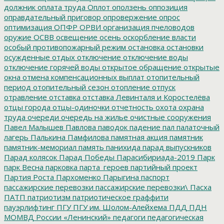
должник
оплата труда
Оплот
оползень
оппозиция
оправдательный приговор
опровержение
опрос
оптимизация
ОПФР
ОРВИ
организация пчеловодов
оружие
ОСВВ
освещение
осень
оскорбление власти
особый противопожарный режим
остановка
остановки
осужденные
отдых
отключение
отключение воды
отключение горячей воды
открытое обращение
открытые
окна
отмена компенсационных выплат
отопительный
период
отопительный сезон
отопление
отпуск
отравление
отставка
отставка Левинталя и Коростелёва
отцы города
отцы-одиночки
отчетность
охота
охрана
труда
очереди
очередь на жилье
очистные сооружения
Павел Малышев
Павлова
паводок
падение
пал
палаточный
лагерь
Палькина
Памфилова
памятная акция
памятник
памятник-мемориал
память
панихида
парад выпускников
Парад колясок
Парад Победы
Парасибириада-2019
Парк
парк Весна
парковка
парта_героев
партийный проект
Партия Роста
Пархоменко
Парыгина
паспорт
пассажирские перевозки
пассажирские перевозки\
Пасха
ПАТП
патриотизм
патриотическое граффити
пауэрлифтинг
ПГУ
ПГУ им. Шолом-Алейхема
ПДД
ПДН
МОМВД России «Ленинский»
педагоги
педагогическая