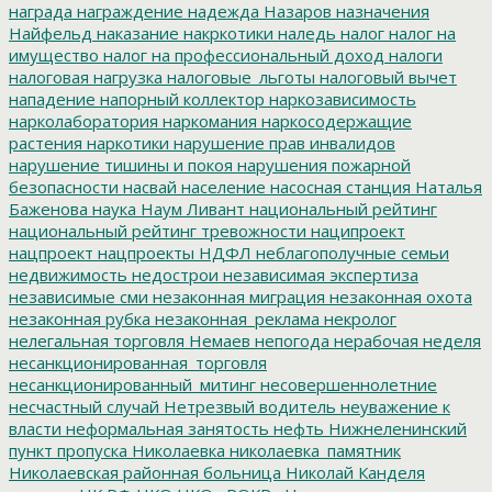
награда
награждение
надежда
Назаров
назначения
Найфельд
наказание
накркотики
наледь
налог
налог на
имущество
налог на профессиональный доход
налоги
налоговая нагрузка
налоговые_льготы
налоговый вычет
нападение
напорный коллектор
наркозависимость
нарколаборатория
наркомания
наркосодержащие
растения
наркотики
нарушение прав инвалидов
нарушение тишины и покоя
нарушения пожарной
безопасности
насвай
население
насосная станция
Наталья
Баженова
наука
Наум Ливант
национальный рейтинг
национальный рейтинг тревожности
наципроект
нацпроект
нацпроекты
НДФЛ
неблагополучные семьи
недвижимость
недострои
независимая экспертиза
независимые сми
незаконная миграция
незаконная охота
незаконная рубка
незаконная_реклама
некролог
нелегальная торговля
Немаев
непогода
нерабочая неделя
несанкционированная_торговля
несанкционированный_митинг
несовершеннолетние
несчастный случай
Нетрезвый водитель
неуважение к
власти
неформальная занятость
нефть
Нижнеленинский
пункт пропуска
Николаевка
николаевка_памятник
Николаевская районная больница
Николай Канделя