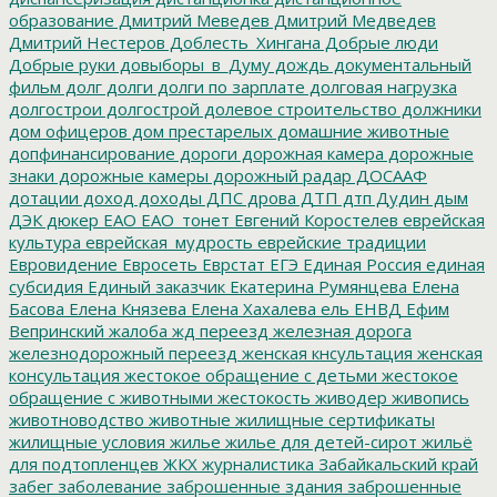
образование
Дмитрий Меведев
Дмитрий Медведев
Дмитрий Нестеров
Доблесть_Хингана
Добрые люди
Добрые руки
довыборы_в_Думу
дождь
документальный
фильм
долг
долги
долги по зарплате
долговая нагрузка
долгострои
долгострой
долевое строительство
должники
дом офицеров
дом престарелых
домашние животные
допфинансирование
дороги
дорожная камера
дорожные
знаки
дорожные камеры
дорожный радар
ДОСААФ
дотации
доход
доходы
ДПС
дрова
ДТП
дтп
Дудин
дым
ДЭК
дюкер
ЕАО
ЕАО_тонет
Евгений Коростелев
еврейская
культура
еврейская_мудрость
еврейские традиции
Евровидение
Евросеть
Еврстат
ЕГЭ
Единая Россия
единая
субсидия
Единый заказчик
Екатерина Румянцева
Елена
Басова
Елена Князева
Елена Хахалева
ель
ЕНВД
Ефим
Вепринский
жалоба
жд переезд
железная дорога
железнодорожный переезд
женская кнсультация
женская
консультация
жестокое обращение с детьми
жестокое
обращение с животными
жестокость
живодер
живопись
животноводство
животные
жилищные сертификаты
жилищные условия
жилье
жилье для детей-сирот
жильё
для подтопленцев
ЖКХ
журналистика
Забайкальский край
забег
заболевание
заброшенные здания
заброшенные