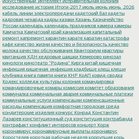
искусственный_интеллект
исправительная колония
исследование
история
Итоги-2017
июль
июнь
июнь_2026
кабель линии электропередачи
кадетский бал
кадеты
кадровая чехарда
кадры
казаки
Казань
Казначейство
России
календарь
календарь праздников
камера
камеры
Камчатка
Камчатский край
канализация
капитальный
ремонт
капремонт
карантин
карате
каратин
катастрофа
кафе
качество жизни
качество и безопасность
качество
молока
качество обслуживания
Кванториум
квартиры
квитанция
КДН
кедровые шишки
Кемерово
кинозал
кинологи
кинотеатр "Родина"
Кирга
китай
кишечная
инфекция
кишечная_инфекция
кладбище
клещ
клещи
клубника
книга памяти
книги
КНР
КоАП
ковид-сводка
Кодекс
колледж культуры
колония
командировка
командировочные
комары
комиссия
комитет образования
коммуналка
коммунальная авария
коммунальные платежи
коммунальные услуги
компенсации
компенсационные
расходы
компенсация
комфортная городская среда
кондитерские изделия
конкурс
Конрад
Константин
Лазарев
конституционный суд
конституция
контрабанда
контрафакт
конфликт интересов
концерт
Корж
коронавирус
коронавирусные выплаты
коронаврус
Коростелев
короткая рабочая неделя
коррупция
корь