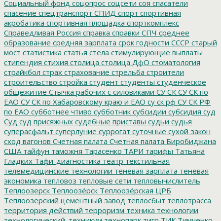
Социальный фонд
соцопрос
соцсети
соя
спасатели
спасение
спецтранспорт
СПИД
спорт
спортивная
акробатика
спортивная площадка
спорткомплекс
Справедливая Россия
справка
справки
СПЧ
среднее
образование
средняя зарплата
срок годности
СССР
старый
мост
статистика
статья
стела
стимулирующие выплаты
стипендия
стихия
столица
столица ДфО
стоматология
страйкбол
страх
страхование
стрельба
строители
строительство
стройка
студент
студенты
студенческое
общежитие
Стычка рабочих с силовиками
СУ СК
СУ СК по
ЕАО
СУ СК по Хабаровскому краю и ЕАО
су ск рф
СУ СК РФ
по ЕАО
субботнее чтиво
субботник
субсидии
субсидия
суд
Суд
суд присяжных
судебные приставы
судьи
судья
суперасфальт
суперлуние
суррогат
суточные
сухой закон
сход вагонов
Счетная палата
Счетная палата Биробиджана
США
тайфун
таможня
Тарасенко
ТАРИ
тарифы
Татьяна
Гладких
Тафи-диагностика
театр
текстильная
телемедицинские технологии
теневая зарплата
теневая
экономика
тепловоз
тепловые сети
тепловычислитель
Теплоозерск
Теплоозёрск
Теплоозёрская ЦРБ
Теплоозерский цементный завод
теплосбыт
теплотрасса
территория действий
терроризм
техника
технологии
технологический_техникум
технопарк
тигр
ТИК
Тимченко