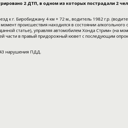
рировано 2 ДТП, в одном из которых пострадали 2 че
езд к г. Биробиджану 4 км + 72 м., водитель 1982 г.р. (води
момент происшествия находился в состоянии алкогольного о
о данной статье), управляя автомобилем Хонда Стрим» (на мо
ей части в правый придорожный кювет с последующим опрок
 43 нарушения ПДД.