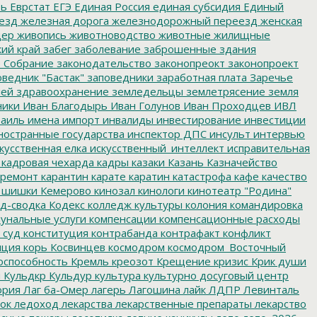
ть
Еврстат
ЕГЭ
Единая Россия
единая субсидия
Единый
езд
железная дорога
железнодорожный переезд
женская
дер
живопись
животноводство
животные
жилищные
ий край
забег
заболевание
заброшенные здания
 Собрание
законодательство
законопреокт
законопроект
ведник "Бастак"
заповедники
заработная плата
Заречье
лей
здравоохранение
земледельцы
землетрясение
земля
ники
Иван Благодырь
Иван Голунов
Иван Проходцев
ИВЛ
аиль
имена
импорт
инвалиды
инвестирование
инвестиции
остранные государства
инспектор ДПС
инсульт
интервью
кусственная елка
искусственный_интеллект
исправительная
кадровая чехарда
кадры
казаки
Казань
Казначейство
ремонт
карантин
карате
каратин
катастрофа
кафе
качество
 шишки
Кемерово
кинозал
кинологи
кинотеатр "Родина"
д-сводка
Кодекс
колледж культуры
колония
командировка
унальные услуги
компенсации
компенсационные расходы
 суд
конституция
контрабанда
контрафакт
конфликт
пция
корь
Косвинцев
космодром
космодром_Восточный
оспособность
Кремль
креозот
Крещение
кризис
Крик души
я
Кульдкр
Кульдур
культура
культурно досуговый центр
ория
Лаг ба-Омер
лагерь
Лагошина
лайк
ЛДПР
Левинталь
ок
ледоход
лекарства
лекарственные препараты
лекарство