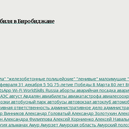
обиля в Биробиджане
ла"
"железобетонные полицейские"
"ленивые" малоимущие
"
февраля
31 декабря
5
5G
75-летие Победы
8 Марта
80 лет
8
tsApp
Wi-Fi
WorldSkills Russia
аборты
аварийная посадка
авари
 АЭС
август
Авдалян
авиабилеты
авиакатастрофа
авиалесоохр
озки
автобусный парк
автобусы
автовокзал
автоклуб
автомо
ивная ответственность
административное дело
администра
р Винников
Александр Головатый
Александр Золотухин
Алек
ин
Александра Филиппова
Алексей Корниенко
Алексей Наваль
гия
альманах
Амур
Амурзет
Амурская область
Амурский поло