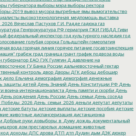
ры губернатора
выборы мэра
выборы ректора
боры-2019
вывоз мусора
выгребные ямы
вымогательство
циалисты
высокотехнологичная_медпомощь
выставка
_2026
Вячеслав Пастухов
Г.И. Радде
гадюка
газ
куратура
Генпрокуратура РФ
гериатрия
ГЖИ
ГИБДД
Гиви
ный федеральный инспектор
год культурного наследия
год
олосование
голубая сорока
Гольдштейн
гомеопатия
ячая вода
горячая линия
горячее питание
госавтоинспекция
мация"
грабеж
град
граница
грант
график подвоза воды
н
губернатор ЕАО
ГУК
Гулягин
Д
давление на
восточное ГУ Банка России
дальневосточный гектар
твенный контроль
двор
Дворы
ДГК
дебош
дебошир
х
дело Ельчина
демография
демогрфия
денежные
ь защиты детей
День Знаний
День Конституции РФ
День
и воина-интернационалиста
День памяти и скорби
День
День рождения
День России
День семьи
День соседа
_Победы_2026
День_семьи_2026
деньги
депутат
депутаты
а
детские батуты
детские выплаты
детские пособия
детские
кие животные
диспансеризация
дистанционка
и
Добрые руки
довыборы_в_Думу
дождь
документальный
фицеров
дом престарелых
домашние животные
ход
доходы
ДПС
дрова
ДТП
дтп
Дудин
дым
ДЭК
дюкер