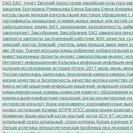
ЕАО
ЕАО_тонет
Евгений Коростелев
еврейская культура
евр
заказчик
Екатерина Румянцева
Елена Басова
Елена Князева
кнсультация
женская консультация
жестокое обращение с 
сертификаты
жилищные условия
жилье
жилье для детей-с
заброшенные земли
ЗАГС
задержание
задолженность
зай
законороект
Заксобрание
Заксобрание ЕАО
заморозка пенс
зарплата
зарплаты
заслуженный работник ЖКХ
зачистка_су
земский доктор
Земский_учитель
зима пришла
змеи
змея
зо
ивс
Игорь Ткачев
игрушки
идиш
избиение
избирательная к
инвестиционные проекты
индекс самоизоляции
индекс чел
Интернет
инфекционная больница
инфекция
инфляция
инф
колония
исследование
история
Итоги-2017
июль
июнь
июн
России
календарь
календарь праздников
камера
камеры
Ка
жизни
качество и безопасность
качество молока
качество о
Кирга
китай
кишечная инфекция
кишечная_инфекция
кладб
командировочные
комары
комиссия
комитет образования
к
компенсация
комфортная городская среда
кондитерские из
интересов
концерт
Корж
коронавирус
коронавирусные вып
космос
котельная
Кочмар
КПРФ
КПСС
кража
кражи
красная 
Криминал
Крым
крытый каток
крытый_каток
КСН
КТ-исслед
купальный сезон
купальный_сезон
купюры
Кураж
курение
К
Легкая атлетика
легкоатлетическая пробежка
лед
ледовая п