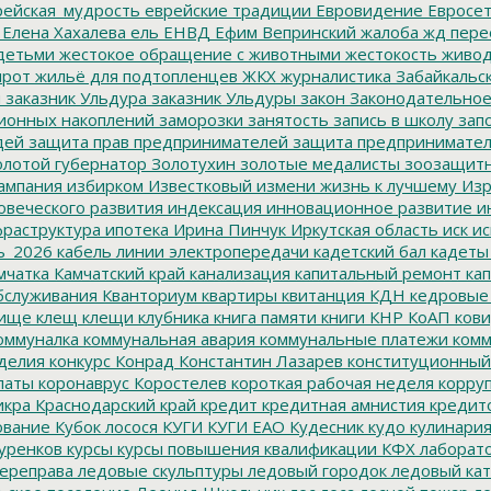
ейская_мудрость
еврейские традиции
Евровидение
Евросе
Елена Хахалева
ель
ЕНВД
Ефим Вепринский
жалоба
жд пере
детьми
жестокое обращение с животными
жестокость
живо
ирот
жильё для подтопленцев
ЖКХ
журналистика
Забайкальск
м
заказник Ульдура
заказник Ульдуры
закон
Законодательное
ионных накоплений
заморозки
занятость
запись в школу
запо
дей
защита прав предпринимателей
защита предпринимате
лотой губернатор
Золотухин
золотые медалисты
зоозащит
ампания
избирком
Известковый
измени жизнь к лучшему
Изр
овеческого развития
индексация
инновационное развитие
ин
раструктура
ипотека
Ирина Пинчук
Иркутская область
иск
ис
ь_2026
кабель линии электропередачи
кадетский бал
кадеты
мчатка
Камчатский край
канализация
капитальный ремонт
кап
бслуживания
Кванториум
квартиры
квитанция
КДН
кедровые
ище
клещ
клещи
клубника
книга памяти
книги
КНР
КоАП
кови
оммуналка
коммунальная авария
коммунальные платежи
комм
делия
конкурс
Конрад
Константин Лазарев
конституционный
латы
коронаврус
Коростелев
короткая рабочая неделя
корру
икра
Краснодарский край
кредит
кредитная амнистия
кредит
ование
Кубок лосося
КУГИ
КУГИ ЕАО
Кудесник
кудо
кулинари
уренков
курсы
курсы повышения квалификации
КФХ
лаборат
ереправа
ледовые скульптуры
ледовый городок
ледовый кат