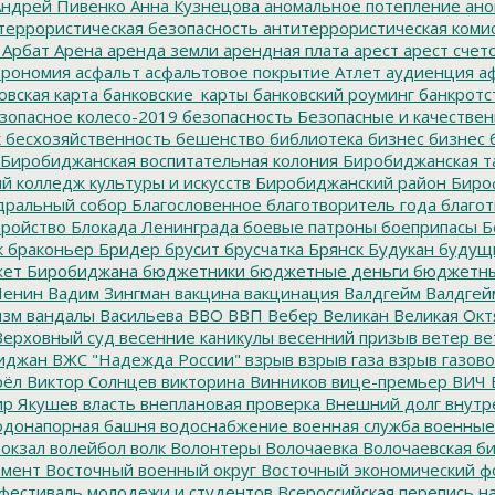
ндрей Пивенко
Анна Кузнецова
аномальное потепление
ано
террористическая безопасность
антитеррористическая коми
Арбат
Арена
аренда земли
арендная плата
арест
арест счет
трономия
асфальт
асфальтовое покрытие
Атлет
аудиенция
аф
овская карта
банковские_карты
банковский роуминг
банкротс
зопасное колесо-2019
безопасность
Безопасные и качестве
к
бесхозяйственность
бешенство
библиотека
бизнес
бизнес 
Биробиджанская воспитательная колония
Биробиджанская т
 колледж культуры и искусств
Биробиджанский район
Биро
дральный собор
Благословенное
благотворитель года
благот
тройство
Блокада Ленинграда
боевые патроны
боеприпасы
Б
к
браконьер
Бридер
брусит
брусчатка
Брянск
Будукан
будущи
ет Биробиджана
бюджетники
бюджетные деньги
бюджетны
Ленин
Вадим Зингман
вакцина
вакцинация
Валдгейм
Валдгей
изм
вандалы
Васильева
ВВО
ВВП
Вебер
Великан
Великая Окт
ерховный суд
весенние каникулы
весенний призыв
ветер
ве
иджан
ВЖС "Надежда России"
взрыв
взрыв газа
взрыв газово
рёл
Виктор Солнцев
викторина
Винников
вице-премьер
ВИЧ
р Якушев
власть
внеплановая проверка
Внешний долг
внутр
донапорная башня
водоснабжение
военная служба
военные
окзал
волейбол
волк
Волонтеры
Волочаевка
Волочаевская б
емент
Восточный военный округ
Восточный экономический ф
фестиваль молодежи и студентов
Всероссийская перепись н