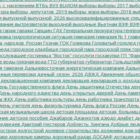
а_с_населением
ВТБъ
ВУЗ
ВЦИОМ
выборы
выборы 2017
выбо
тора
выборы_депутатов_2019
выборы_мэра
выборы-2018
вы
и
выпускной
выпускной_2026
высококвалифицированные спе
вание
вытрезвители
выходной
выходные
Вьетнам
ВЭФ
ВЭФ
а
гараж
гаражи
Гаршин
ГДК
Генеральная прокуратура
генпро
новка
гидрологическая ситуация
гимназия
гимназия № 1
глав
а_народов_России
Гознак
ГОК
Голикова
Головатый
гололед
г
реда
городское кладбище
городской парк
городской пляж
гор
осслужащие
гостиница "Восток"
госуслуги
госхакупки
ГП "Фар
е воды
грязная вода
ГТО
губернатор
губернатор Гольдштей
я таможня
Дальневосточная энергетическая компания
Дальне
чные перевозки
дачный_сезон_2026
ДВЖД
Движение общес
декларационная компания
декларация
декларация о дохода
нь Государственного флага
День защитника Отечества
ден
ень народного единства
день открытых дверей
День памят
а ЖКХ
День работника культуры
день работника транспорта
день учителя
день физкультурника
День флага России
День
ская музыкальная школа
детская площадка
детская_больниц
ание
детское пособие
Джабаров
Джанхотов
дзюдо
диабет
ди
едведев
Дмитрий Нестеров
Доблесть_Хингана
Добрые люд
острои
долгострой
долевое строительство
должники
дом о
аки
дорожные камеры
дорожный радар
ДОСААФ
дотации
до