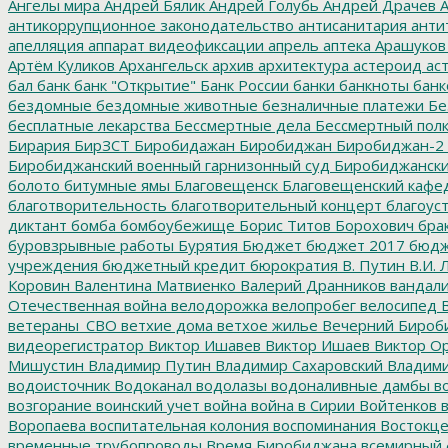
Ангелы мира
Андрей Бялик
Андрей Голубь
Андрей Драчев
А
антикоррупционное законодательство
антисанитария
анти
апелляция
аппарат видеофиксации
апрель
аптека
Арашуков
Артём Куликов
Архангельск
архив
архитектура
астероид
ас
бал
банк
банк "Открытие"
Банк России
банки
банкноты
банк
бездомные
бездомные животные
безналичные платежи
Бе
бесплатные лекарства
Бессмертные дела
Бессмертный пол
Бирария
БирЗСТ
Биробидажан
Биробиджан
Биробиджан-2
Биробиджанский военный гарнизонный суд
Биробиджанский
болото
битумные ямы
Благовещенск
Благовещенский кафе
благотворительность
благотворительный концерт
благоус
диктант
бомба
бомбоубежище
Борис Титов
Борохович
бра
буровзрывные работы
Бурятия
Бюджет
бюджет 2017
бюдж
учреждения
бюджетный кредит
бюрократия
В. Путин
В.И. 
Коровин
Валентина Матвиенко
Валерий Дранников
вандал
Отечественная война
велодорожка
велопробег
велосипед
В
ветераны_СВО
ветхие дома
ветхое жилье
Вечерний Бироб
видеорегистратор
Виктор Ишавев
Виктор Ишаев
Виктор О
Мишустин
Владимир Путин
Владимир Сахаровский
Владими
водоисточник
Водоканал
водолазы
водоналивные дамбы
во
возгорание
воинский учет
война
война в Сирии
Войтенков
в
Воропаева
воспитательная колония
воспоминания
Востокц
временные трубопроводы
Время Биробиджана
всемирный 