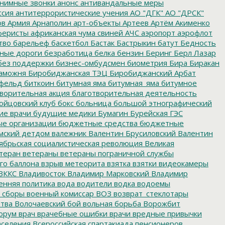
нимные звонки
анонс
антивандальные меры
ссия
антитеррористические учения
АО "ДГК"
АО "ДРСК"
ов
Армия
Арнаполин
арт-объекты
Артеев
Артём Акименко
еристы
африканская чума свиней
АЧС
аэропорт
аэрофлот
тво
барельеф
баскетбол
Бастак
Бастрыкин
батут
Бедность
нные дороги
безработица
белка
бензин
Беринг
Берл Лазар
без поддержки
бизнес-омбудсмен
биометрия
Бира
Биракан
аможня
Биробиджанская ТЭЦ
Биробиджанский Арбат
фельд
биткоин
битумная яма
битумная_яма
битумное
ворительная акция
благотворительная деятельность
ойцовский клуб
бокс
больница
большой этнографический
е врачи
будущие медики
Бумагин
Бурейская ГЭС
е организации
бюджетные средства
бюджетные
мский детдом
валежник
Валентин Брусиловский
Валентин
ябрьская социалистическая революция
Великая
теран
ветераны
ветераны пограничной службы
го баллона
взрыв метеорита
взятка
взятки
видеокамеры
ВККС
Владивосток
Владимир Марковский
Владимир
енняя политика
вода
водители
водка
водоемы
 сборы
военный комиссар
ВОЗ
возврат_стеклотары
итва
Волочаевский бой
вольная борьба
Ворожбит
орум
врач
врачебные ошибки
врачи
вредные привычки
аселения
Всероссийская спартакиада пенсионеров