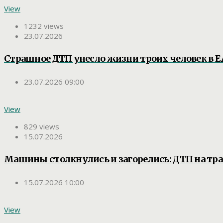
View
1232 views
23.07.2026
Страшное ДТП унесло жизни троих человек в 
23.07.2026 09:00
View
829 views
15.07.2026
Машины столкнулись и загорелись: ДТП на тра
15.07.2026 10:00
View