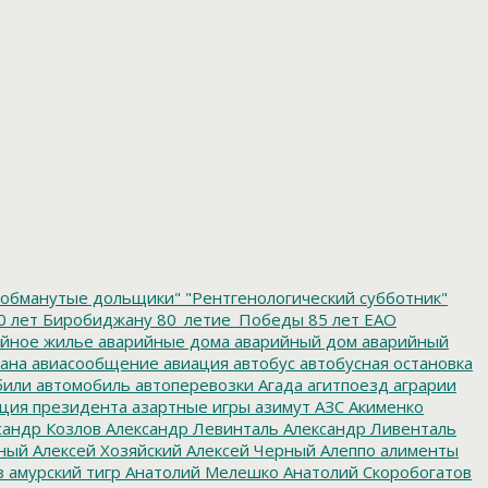
обманутые дольщики"
"Рентгенологический субботник"
0 лет Биробиджану
80_летие_Победы
85 лет ЕАО
йное жилье
аварийные дома
аварийный дом
аварийный
ана
авиасообщение
авиация
автобус
автобусная остановка
били
автомобиль
автоперевозки
Агада
агитпоезд
аграрии
ция президента
азартные игры
азимут
АЗС
Акименко
сандр Козлов
Александр Левинталь
Александр Ливенталь
ный
Алексей Хозяйский
Алексей Черный
Алеппо
алименты
з
амурский тигр
Анатолий Мелешко
Анатолий Скоробогатов