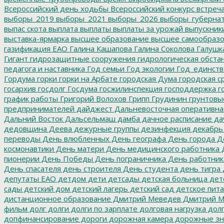
Всероссийский день ходьбы
Всероссийский конкурс
встреч
выборы_2019
выборы_2021
выборы_2026
выборы_губерна
выпас скота
выплата
выплаты
выплаты за урожай
выпускник
выставка-ярмарка
высшее образование
высшее самообразо
газификация ЕАО
Галина Кашапова
Галина Соколова
Галушк
Гигант
гидрозащитные сооружения
гидрологическая обста
педагога и наставника
Год семьи
Год экологии
Год_единств
Гордума
горки
горки на Арбате
городская Дума
городская с
госархив
госдолг
Госдума
госжилинспекция
господдержка
г
график работы
Григорий Волохов
Грипп
Грудинин
грунтовы
предпринимателей
дайджест
Дальневосточная оперативна
Дальний Восток
Дальсельмаш
дамба
дачное расписание
да
дедовщина
Деева
дежурные группы
дезинфекция
декабрь
переводы
День влюбленных
День географа
День города
Де
космонавтики
День матери
День медицинского работника
Д
пионерии
День Победы
День пограничника
День работник
День спасателя
день строителя
День студента
день тигра
депутаты ЕАО
детдом
дети
детсады
детская больница
дет
сады
детский дом
детский лагерь
детский сад
детское пит
дистанционное образование
Дмитрий Меведев
Дмитрий М
фильм
долг
долги
долги по зарплате
долговая нагрузка
долг
допфинансирование
дороги
дорожная камера
дорожные зн