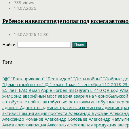
739 views
14.07.2026
Ребенок на велосипеде попал под колеса автом
14.07.2026 15:30
Найти:
Тэги
"@"
"Банк приколов"
"Бествидео"
"Дети войны"
"Добрые де
"Цементный поток"
@
1 класс
1 мая
1 сентября
112
2018
23 
85_лет_ЕАО
9 мая
Apple
Forbes
Instagram
L-410
QR-код
Wha
жилфонд
аварийный мост
авария
авария на Чернобыльской
автобусные войны
автобусные остановки
автобусные перев
адвокат
Адвокаты
административная комиссия
администрат
активист
акция
акция протеста
Александр Буксман
Александ
Александр Романов
Александр Соловьев
Александр Чаплыг
Алиса
алкоголизация
Алкоголь
алкогольная продукция
аллер