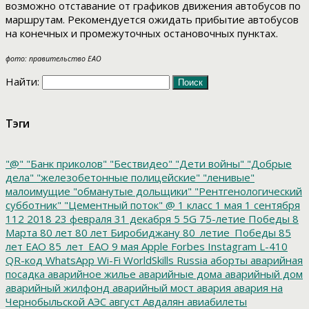
возможно отставание от графиков движения автобусов по
маршрутам. Рекомендуется ожидать прибытие автобусов
на конечных и промежуточных остановочных пунктах.
фото: правительство ЕАО
Найти:
Тэги
"@"
"Банк приколов"
"Бествидео"
"Дети войны"
"Добрые
дела"
"железобетонные полицейские"
"ленивые"
малоимущие
"обманутые дольщики"
"Рентгенологический
субботник"
"Цементный поток"
@
1 класс
1 мая
1 сентября
112
2018
23 февраля
31 декабря
5
5G
75-летие Победы
8
Марта
80 лет
80 лет Биробиджану
80_летие_Победы
85
лет ЕАО
85_лет_ЕАО
9 мая
Apple
Forbes
Instagram
L-410
QR-код
WhatsApp
Wi-Fi
WorldSkills Russia
аборты
аварийная
посадка
аварийное жилье
аварийные дома
аварийный дом
аварийный жилфонд
аварийный мост
авария
авария на
Чернобыльской АЭС
август
Авдалян
авиабилеты