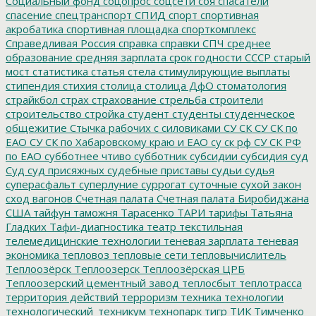
Социальный фонд
соцопрос
соцсети
соя
спасатели
спасение
спецтранспорт
СПИД
спорт
спортивная
акробатика
спортивная площадка
спорткомплекс
Справедливая Россия
справка
справки
СПЧ
среднее
образование
средняя зарплата
срок годности
СССР
старый
мост
статистика
статья
стела
стимулирующие выплаты
стипендия
стихия
столица
столица ДфО
стоматология
страйкбол
страх
страхование
стрельба
строители
строительство
стройка
студент
студенты
студенческое
общежитие
Стычка рабочих с силовиками
СУ СК
СУ СК по
ЕАО
СУ СК по Хабаровскому краю и ЕАО
су ск рф
СУ СК РФ
по ЕАО
субботнее чтиво
субботник
субсидии
субсидия
суд
Суд
суд присяжных
судебные приставы
судьи
судья
суперасфальт
суперлуние
суррогат
суточные
сухой закон
сход вагонов
Счетная палата
Счетная палата Биробиджана
США
тайфун
таможня
Тарасенко
ТАРИ
тарифы
Татьяна
Гладких
Тафи-диагностика
театр
текстильная
телемедицинские технологии
теневая зарплата
теневая
экономика
тепловоз
тепловые сети
тепловычислитель
Теплоозёрск
Теплоозерск
Теплоозёрская ЦРБ
Теплоозерский цементный завод
теплосбыт
теплотрасса
территория действий
терроризм
техника
технологии
технологический_техникум
технопарк
тигр
ТИК
Тимченко