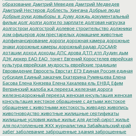
образование
Дмитрий Меведев
Дмитрий Медведев
Дмитрий Нестеров
Доблесть_Хингана
Добрые люди
Добрые руки
довыборы_в_Думу
дождь
документальный
фильм
долг
долги
долги по зарплате
долговая нагрузка
долгострои
долгострой
долевое строительство
должники
дом офицеров
дом престарелых
домашние животные
допфинансирование
дороги
дорожная камера
дорожные
знаки
дорожные камеры
дорожный радар
ДОСААФ
дотации
доход
доходы
ДПС
дрова
ДТП
дтп
Дудин
дым
ДЭК
дюкер
ЕАО
ЕАО_тонет
Евгений Коростелев
еврейская
культура
еврейская_мудрость
еврейские традиции
Евровидение
Евросеть
Еврстат
ЕГЭ
Единая Россия
единая
субсидия
Единый заказчик
Екатерина Румянцева
Елена
Басова
Елена Князева
Елена Хахалева
ель
ЕНВД
Ефим
Вепринский
жалоба
жд переезд
железная дорога
железнодорожный переезд
женская кнсультация
женская
консультация
жестокое обращение с детьми
жестокое
обращение с животными
жестокость
живодер
живопись
животноводство
животные
жилищные сертификаты
жилищные условия
жилье
жилье для детей-сирот
жильё
для подтопленцев
ЖКХ
журналистика
Забайкальский край
забег
заболевание
заброшенные здания
заброшенные