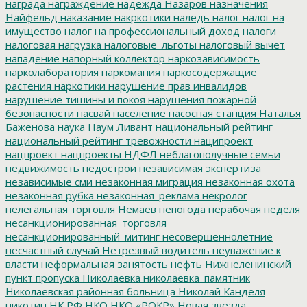
награда
награждение
надежда
Назаров
назначения
Найфельд
наказание
накркотики
наледь
налог
налог на
имущество
налог на профессиональный доход
налоги
налоговая нагрузка
налоговые_льготы
налоговый вычет
нападение
напорный коллектор
наркозависимость
нарколаборатория
наркомания
наркосодержащие
растения
наркотики
нарушение прав инвалидов
нарушение тишины и покоя
нарушения пожарной
безопасности
насвай
население
насосная станция
Наталья
Баженова
наука
Наум Ливант
национальный рейтинг
национальный рейтинг тревожности
наципроект
нацпроект
нацпроекты
НДФЛ
неблагополучные семьи
недвижимость
недострои
независимая экспертиза
независимые сми
незаконная миграция
незаконная охота
незаконная рубка
незаконная_реклама
некролог
нелегальная торговля
Немаев
непогода
нерабочая неделя
несанкционированная_торговля
несанкционированный_митинг
несовершеннолетние
несчастный случай
Нетрезвый водитель
неуважение к
власти
неформальная занятость
нефть
Нижнеленинский
пункт пропуска
Николаевка
николаевка_памятник
Николаевская районная больница
Николай Канделя
никотин
НК РФ
НКО
НКО «РОКР»
Новая звезда