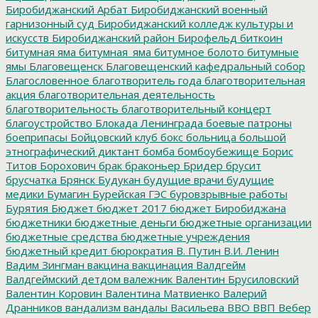
Биробиджанский Арбат
Биробиджанский военный
гарнизонный суд
Биробиджанский колледж культуры и
искусств
Биробиджанский район
Бирофельд
биткоин
битумная яма
битумная_яма
битумное болото
битумные
ямы
Благовещенск
Благовещенский кафедральный собор
Благословенное
благотворитель года
благотворительная
акция
благотворительная деятельность
благотворительность
благотворительный концерт
благоустройство
Блокада Ленинграда
боевые патроны
боеприпасы
Бойцовский клуб
бокс
больница
большой
этнографический диктант
бомба
бомбоубежище
Борис
Титов
Борохович
брак
браконьер
Бридер
брусит
брусчатка
Брянск
Будукан
будущие врачи
будущие
медики
Бумагин
Бурейская ГЭС
буровзрывные работы
Бурятия
Бюджет
бюджет 2017
бюджет Биробиджана
бюджетники
бюджетные деньги
бюджетные организации
бюджетные средства
бюджетные учреждения
бюджетный кредит
бюрократия
В. Путин
В.И. Ленин
Вадим Зингман
вакцина
вакцинация
Валдгейм
Валдгеймский детдом
валежник
Валентин Брусиловский
Валентин Коровин
Валентина Матвиенко
Валерий
Дранников
вандализм
вандалы
Васильева
ВВО
ВВП
Вебер