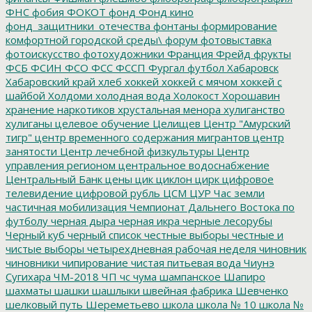
ФНС
фобия
ФОКОТ
фонд
Фонд кино
фонд_защитники_отечества
фонтаны
формирование
комфортной городской среды\
форум
фотовыставка
фотоискусство
фотохудожники
Франция
Фрейд
фрукты
ФСБ
ФСИН
ФСО
ФСС
ФССП
Фургал
футбол
Хабаровск
Хабаровский край
хлеб
хоккей
хоккей с мячом
хоккей с
шайбой
Холдоми
холодная вода
Холокост
Хорошавин
хранение наркотиков
хрустальная менора
хулиганство
хулиганы
целевое обучение
Целищев
Центр "Амурский
тигр"
центр временного содержания мигрантов
центр
занятости
Центр лечебной физкультуры
Центр
управления регионом
центральное водоснабжение
Центральный Банк
цены
цик
циклон
цирк
цифровое
телевидение
цифровой рубль
ЦСМ
ЦУР
Час земли
частичная мобилизация
Чемпионат Дальнего Востока по
футболу
черная дыра
черная икра
черные лесорубы
Черный куб
черный список
честные выборы
честные и
чистые выборы
четырехдневная рабочая неделя
чиновник
чиновники
чипирование
чистая питьевая вода
Чиунэ
Сугихара
ЧМ-2018
ЧП
чс
чума
шампанское
Шапиро
шахматы
шашки
шашлыки
швейная фабрика
Шевченко
шелковый путь
Шереметьево
школа
школа № 10
школа №