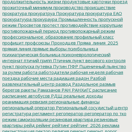
продолжительность жизни
продуктовые карточки
проезд
прожиточный минимум
производство
происшествие
прократура
прокуратруа
Прокуратура
прокуратура ЕАО
прокуратуура
прокураура
Промышленность
пропускной
режим
Просветов
протест
противодействие коррупции
противопожарный период
противопожарный режим
профессиональное_образование
профильный класс
профицит
профсоюзы
Проходцев
Пряма_линия_2025
прямая линия
прямые выборы
психбольница
психиатрическая больница
психоневрологический
интернат
птичий грипп
Птичник
пункт весового контроля
пункт пропуска
путевка
Путин
ПФР
Пшеничный
пьянство
за рулем
работа
работодатели
рабочая неделя
рабочая
поездка
рабочие места
радиация
радон
Разбой
развлекательный центр
развод
Раздольное
размыв
берегов
ракеты
Рамазанов
РАН
РАНХиГС
расписание
расписание автобусов
РДШ
реальные доходы
реанимация
ревизия
региональные финансы
региональный оператор
Региональный сосудистый центр
регистратура
регламент
регоператор
регоператор по тко
режим самоизоляции
резиновая квартира
резиновые
квартиры
рейд
рейинг
рейтинг
рейтинг_2026
реклама
реконструкция
ректор
религия
ремонт
ремонт дорог