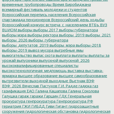
временные трубопроводы
Время Биробиджана
всемирный фестиваль молодежи и студентов
Всероссийская перепись населения
Всероссийская
спартакиада пенсионеров
Всероссийский день ходьбы
Всероссийский конкурс
встреча_с_населением
ВТБъ
ВУЗ
ВЦИОМ
выборы
выборы 2017
выборы губернатора
выборы мэра
выборы ректора
выборы_2019
выборы_2021
выборы_2026
выборы_губернатора
выборы_депутатов_2019
выборы_мэра
выборы-2018
выборы-2019
вывоз мусора
выгребные ямы
вымогательство
выпас скота
выплата
выплаты
выплаты за
урожай
выпускники
выпускной
выпускной_2026
высококвалифицированные специалисты
высокотехнологичная_медпомощь
выставка
выставка-
ярмарка
высшее образование
высшее самообразование
вытрезвители
выходной
выходные
Вьетнам
ВЭФ
ВЭФ_2026
Вячеслав Пастухов
Г.И. Радде
гадюка
газ
газификация ЕАО
Галина Кашапова
Галина Соколова
Галушка
гараж
гаражи
Гаршин
ГДК
Генеральная
прокуратура
генпрокуратура
Генпрокуратура РФ
гериатрия
ГЖИ
ГИБДД
Гиви
Гигант
гидрозащитные
сооружения
гидрологическая обстановка
гидрологическая