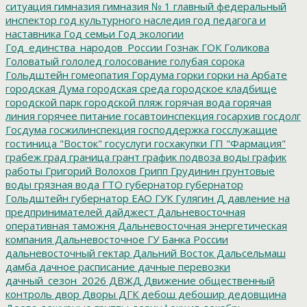
ситуация
гимназия
гимназия № 1
главный федеральный
инспектор
год культурного наследия
год педагога и
наставника
Год семьи
Год экологии
Год_единства_народов_России
Гознак
ГОК
Голикова
Головатый
гололед
голосование
голубая сорока
Гольдштейн
гомеопатия
Гордума
горки
горки на Арбате
городская Дума
городская среда
городское кладбище
городской парк
городской пляж
горячая вода
горячая
линия
горячее питание
госавтоинспекция
госархив
госдолг
Госдума
госжилинспекция
господдержка
госслужащие
гостиница "Восток"
госуслуги
госхакупки
ГП "Фармация"
грабеж
град
граница
грант
график подвоза воды
график
работы
Григорий Волохов
Грипп
Грудинин
грунтовые
воды
грязная вода
ГТО
губернатор
губернатор
Гольдштейн
губернатор ЕАО
ГУК
Гулягин
Д
давление на
предпринимателей
дайджест
Дальневосточная
оперативная таможня
Дальневосточная энергетическая
компания
Дальневосточное ГУ Банка России
дальневосточный гектар
Дальний Восток
Дальсельмаш
дамба
дачное расписание
дачные перевозки
дачный_сезон_2026
ДВЖД
Движение общественный
контроль
двор
Дворы
ДГК
дебош
дебошир
дедовщина