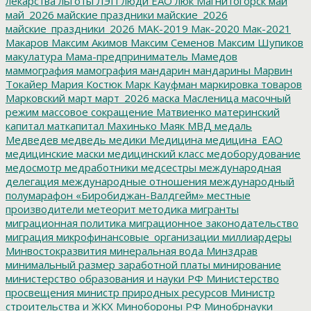
лекарства
льготы
ЛЭП
люди ЕАО
люк
Магнитогорск
май
май_2026
майские праздники
майские_2026
майские_праздники_2026
МАК-2019
Мак-2020
Мак-2021
Макаров
Максим Акимов
Максим Семенов
Максим Шупиков
макулатура
Мама-предприниматель
Мамедов
маммография
мамография
мандарин
мандарины
Марвин
Токайер
Мария Костюк
Марк Кауфман
маркировка товаров
Марковский
март
март_2026
маска
Масленица
масочный
режим
массовое сокращение
Матвиенко
материнский
капитал
маткапитал
Махинько
Маяк
МВД
медаль
Медведев
медведь
медики
Медицина
медицина_ЕАО
медицинские маски
медицинский класс
медоборудование
медосмотр
медработники
медсестры
международная
делегация
международные отношения
международный
полумарафон «Биробиджан-Валдгейм»
местные
производители
метеорит
методика
мигранты
миграционная политика
миграционное законодательство
миграция
микрофинансовые_организации
миллиардеры
Минвостокразвития
минеральная вода
Минздрав
минимальный размер заработной платы
минирование
министерство образования и науки РФ
Министерство
просвещения
министр природных ресурсов
Министр
строительства и ЖКХ
Минобороны РФ
Минобрнауки