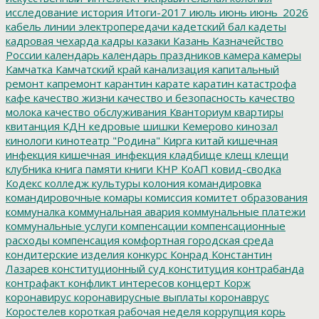
исследование
история
Итоги-2017
июль
июнь
июнь_2026
кабель линии электропередачи
кадетский бал
кадеты
кадровая чехарда
кадры
казаки
Казань
Казначейство
России
календарь
календарь праздников
камера
камеры
Камчатка
Камчатский край
канализация
капитальный
ремонт
капремонт
карантин
карате
каратин
катастрофа
кафе
качество жизни
качество и безопасность
качество
молока
качество обслуживания
Кванториум
квартиры
квитанция
КДН
кедровые шишки
Кемерово
кинозал
кинологи
кинотеатр "Родина"
Кирга
китай
кишечная
инфекция
кишечная_инфекция
кладбище
клещ
клещи
клубника
книга памяти
книги
КНР
КоАП
ковид-сводка
Кодекс
колледж культуры
колония
командировка
командировочные
комары
комиссия
комитет образования
коммуналка
коммунальная авария
коммунальные платежи
коммунальные услуги
компенсации
компенсационные
расходы
компенсация
комфортная городская среда
кондитерские изделия
конкурс
Конрад
Константин
Лазарев
конституционный суд
конституция
контрабанда
контрафакт
конфликт интересов
концерт
Корж
коронавирус
коронавирусные выплаты
коронаврус
Коростелев
короткая рабочая неделя
коррупция
корь