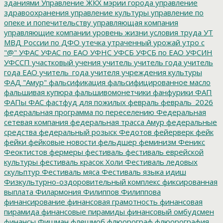
зданиями
Управление ЖКХ мэрии города
управление
здравоохранения
управление культуры
управление по
опеке и попечительству
управляющая компания
управляющие компании
уровень жизни
условия труда
УТ
МВД России по ДФО
утечка
утраченный урожай
утро с
"@"
УФАС
УФАС по ЕАО
УФНС
УФСБ
УФСБ по ЕАО
УФСИН
УФССП
участковый
учения
учитель
учитель года
учитель
года ЕАО
учитель_года
учителя
учреждения культуры
ФАД "Амур"
фальсификация
фальсифицированное масло
фальшивая купюра
фальшивомонетчики
фанфурики
ФАП
ФАПы
ФАС
фастфуд для пожилых
февраль
февраль_2026
федеральная программа по переселению
Федеральная
сетевая компания
федеральная трасса Амур
федеральные
средства
федеральный розыск
Федотов
фейерверк
фейк
фейки
фейковые новости
фельдшер
феминизм
Феникс
Феоктистов
фермеры
фестиваль
фестиваль еврейской
культуры
фестиваль красок Холи
Фестиваль ледовых
скульптур
Фестиваль мяса
Фестиваль языка идиш
Физкультурно-оздоровительный комплекс
фиксированная
выплата
Филармония
Филиппов
Филиппова
финансирование
финансовая грамотность
финансовая
пирамида
финансовые пирамиды
финансовый омбудсмен
финансы
Фишман
флешмоб
флюорограф
флюорография