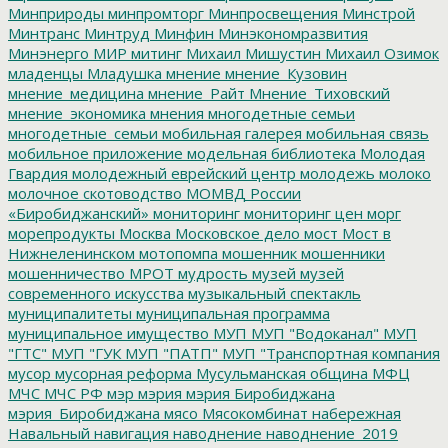
Минприроды
минпромторг
Минпросвещения
Минстрой
Минтранс
Минтруд
Минфин
Минэкономразвития
Минэнерго
МИР
митинг
Михаил Мишустин
Михаил Озимок
младенцы
Младушка
мнение
мнение_Кузовин
мнение_медицина
мнение_Райт
Мнение_Тиховский
мнение_экономика
мнения
многодетные семьи
многодетные_семьи
мобильная галерея
мобильная связь
мобильное приложение
модельная библиотека
Молодая
Гвардия
молодежный еврейский центр
молодежь
молоко
молочное скотоводство
МОМВД России
«Биробиджанский»
мониторинг
мониторинг цен
морг
морепродукты
Москва
Московское дело
мост
Мост в
Нижнеленинском
мотопомпа
мошенник
мошенники
мошенничество
МРОТ
мудрость
музей
музей
современного искусства
музыкальный спектакль
муниципалитеты
муниципальная программа
муниципальное имущество
МУП
МУП "Водоканал"
МУП
"ГТС"
МУП "ГУК
МУП "ПАТП"
МУП "Транспортная компания
мусор
мусорная реформа
Мусульманская община
МФЦ
МЧС
МЧС РФ
мэр
мэрия
мэрия Биробиджана
мэрия_Биробиджана
мясо
Мясокомбинат
набережная
Навальный
навигация
наводнение
наводнение_2019