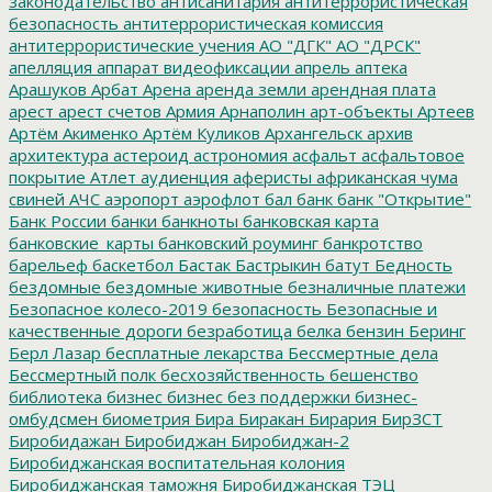
законодательство
антисанитария
антитеррористическая
безопасность
антитеррористическая комиссия
антитеррористические учения
АО "ДГК"
АО "ДРСК"
апелляция
аппарат видеофиксации
апрель
аптека
Арашуков
Арбат
Арена
аренда земли
арендная плата
арест
арест счетов
Армия
Арнаполин
арт-объекты
Артеев
Артём Акименко
Артём Куликов
Архангельск
архив
архитектура
астероид
астрономия
асфальт
асфальтовое
покрытие
Атлет
аудиенция
аферисты
африканская чума
свиней
АЧС
аэропорт
аэрофлот
бал
банк
банк "Открытие"
Банк России
банки
банкноты
банковская карта
банковские_карты
банковский роуминг
банкротство
барельеф
баскетбол
Бастак
Бастрыкин
батут
Бедность
бездомные
бездомные животные
безналичные платежи
Безопасное колесо-2019
безопасность
Безопасные и
качественные дороги
безработица
белка
бензин
Беринг
Берл Лазар
бесплатные лекарства
Бессмертные дела
Бессмертный полк
бесхозяйственность
бешенство
библиотека
бизнес
бизнес без поддержки
бизнес-
омбудсмен
биометрия
Бира
Биракан
Бирария
БирЗСТ
Биробидажан
Биробиджан
Биробиджан-2
Биробиджанская воспитательная колония
Биробиджанская таможня
Биробиджанская ТЭЦ