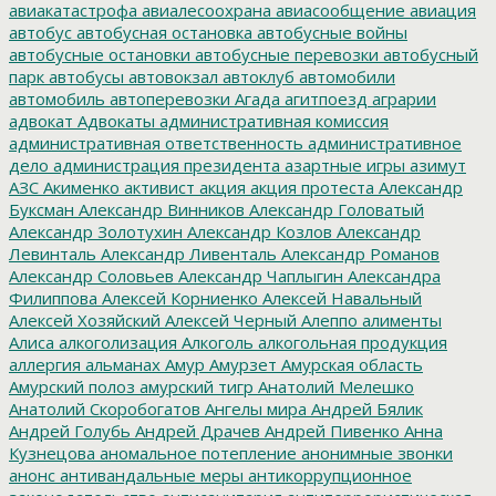
авиакатастрофа
авиалесоохрана
авиасообщение
авиация
автобус
автобусная остановка
автобусные войны
автобусные остановки
автобусные перевозки
автобусный
парк
автобусы
автовокзал
автоклуб
автомобили
автомобиль
автоперевозки
Агада
агитпоезд
аграрии
адвокат
Адвокаты
административная комиссия
административная ответственность
административное
дело
администрация президента
азартные игры
азимут
АЗС
Акименко
активист
акция
акция протеста
Александр
Буксман
Александр Винников
Александр Головатый
Александр Золотухин
Александр Козлов
Александр
Левинталь
Александр Ливенталь
Александр Романов
Александр Соловьев
Александр Чаплыгин
Александра
Филиппова
Алексей Корниенко
Алексей Навальный
Алексей Хозяйский
Алексей Черный
Алеппо
алименты
Алиса
алкоголизация
Алкоголь
алкогольная продукция
аллергия
альманах
Амур
Амурзет
Амурская область
Амурский полоз
амурский тигр
Анатолий Мелешко
Анатолий Скоробогатов
Ангелы мира
Андрей Бялик
Андрей Голубь
Андрей Драчев
Андрей Пивенко
Анна
Кузнецова
аномальное потепление
анонимные звонки
анонс
антивандальные меры
антикоррупционное