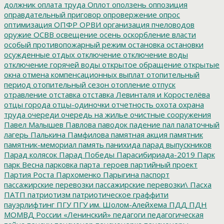
должник
оплата труда
Оплот
оползень
оппозиция
оправдательный приговор
опровержение
опрос
оптимизация
ОПФР
ОРВИ
организация пчеловодов
оружие
ОСВВ
освещение
осень
оскорбление власти
особый противопожарный режим
остановка
остановки
осужденные
отдых
отключение
отключение воды
отключение горячей воды
открытое обращение
открытые
окна
отмена компенсационных выплат
отопительный
период
отопительный сезон
отопление
отпуск
отравление
отставка
отставка Левинталя и Коростелёва
отцы города
отцы-одиночки
отчетность
охота
охрана
труда
очереди
очередь на жилье
очистные сооружения
Павел Малышев
Павлова
паводок
падение
пал
палаточный
лагерь
Палькина
Памфилова
памятная акция
памятник
памятник-мемориал
память
панихида
парад выпускников
Парад колясок
Парад Победы
Парасибириада-2019
Парк
парк Весна
парковка
парта_героев
партийный проект
Партия Роста
Пархоменко
Парыгина
паспорт
пассажирские перевозки
пассажирские перевозки\
Пасха
ПАТП
патриотизм
патриотическое граффити
пауэрлифтинг
ПГУ
ПГУ им. Шолом-Алейхема
ПДД
ПДН
МОМВД России «Ленинский»
педагоги
педагогическая