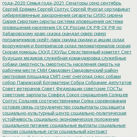
года-2020
Семья года-2021
Сенаторы
сено
сентябрь
Сергей Ерёмин
Сергей Солтус
Сергей Фургал
сертификат
сибиреязвенные захоронения
сигареты
СИЗО
сирена
Сирия
Сироткин
сироты
система оповещения
система
оповещения населения
СК
СК России
СК РФ
СК РФ по
Хабаровскому краю
сказка
скандал
сквер
сквер
пограничников
скейт-парк
скидка
скидки и акции
склад
вооружения и боеприпасов
склад пиломатериалов
скорая
Скорая помощь
СКУД
СКУДы
Следственный комитет
Слет
будущих медиков
служебная командировка
служебные
собаки
смертность
смертность населения
смерть на
рабочем месте
СМИ
Смидович
Смидовичский район
смотровая площадка
СМП
снег
снегопад
снюс
собаки
собор Парижской Богоматери
Собра
Собрание депутатов
Совет ветеранов
Совет Федерации
советские ГОСТы
советские зарплаты
Совфед
Сокол
сокращения
Солнцев
Солтус
Солцнев
соотечественники
Сопка
соревнования
сотовая связь
сотрудничество
соцвыплаты
соцзащита
социально-культурный центр
социально-политическая
устойчивость
социально-экономическое положение
социальное питание
социальные выплаты
социальные
пенсии
социальные сети
социальный контракт