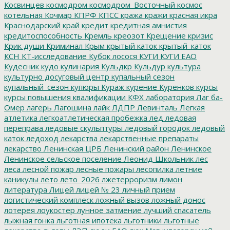
Косвинцев
космодром
космодром_Восточный
космос
котельная
Кочмар
КПРФ
КПСС
кража
кражи
красная икра
Краснодарский край
кредит
кредитная амнистия
кредитоспособность
Кремль
креозот
Крещение
кризис
Крик души
Криминал
Крым
крытый каток
крытый_каток
КСН
КТ-исследование
Кубок лосося
КУГИ
КУГИ ЕАО
Кудесник
кудо
кулинария
Кульдкр
Кульдур
культура
культурно досуговый центр
купальный сезон
купальный_сезон
купюры
Кураж
курение
Куренков
курсы
курсы повышения квалификации
КФХ
лаборатория
Лаг ба-
Омер
лагерь
Лагошина
лайк
ЛДПР
Левинталь
Легкая
атлетика
легкоатлетическая пробежка
лед
ледовая
переправа
ледовые скульптуры
ледовый городок
ледовый
каток
ледоход
лекарства
лекарственные препараты
лекарство
Ленинская ЦРБ
Ленинский район
Ленинское
Ленинское сельское поселение
Леонид Школьник
лес
леса
лесной пожар
лесные пожары
лесопилка
летние
каникулы
лето
лето_2026
лжетерроризм
лимон
литература
Лицей
лицей № 23
личный прием
логистический комплеск
ложный вызов
ложный донос
лотерея
лоукостер
лунное затмение
лучший спасатель
лыжная гонка
льготная ипотека
льготники
льготные