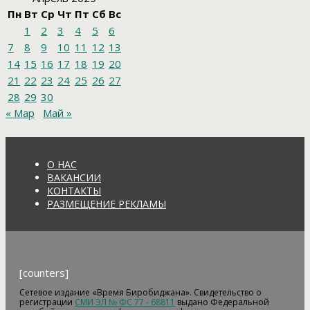
Пн
Вт
Ср
Чт
Пт
Сб
Вс
1
2
3
4
5
6
7
8
9
10
11
12
13
14
15
16
17
18
19
20
21
22
23
24
25
26
27
28
29
30
« Мар
Май »
О НАС
ВАКАНСИИ
КОНТАКТЫ
РАЗМЕЩЕНИЕ РЕКЛАМЫ
[counters]
Сетевое издание «Время Биробиджана». Свидетельство о
регистрации
СМИ ЭЛ № ФС 77 - 68811
выдано Федеральной