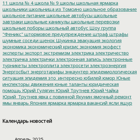
11
школа № 4
школа № 9
школы
школьная ярмарка
школьники
школьница из Томсино
школьное образование
школьное питание
школьные автобусы
школьные
завтраки
школьные каникулы
школьные перевозки
школьные поборы
школьный автобус
Шоу группа
"Феникс"
штормовое предупреждение
штраф
штрафы
шумные соседи
щенок
Щукинка
эвакуация
экология
экономика
экономический кризис
экономия
экофест
эксперты
экспорт
экстремизм
электрика
электричество
электричка
электрички
электронная запись
электронные
турникеты
электроплита
электросети
электроэнергия
Энергосбыт
энерготарифы
энкаунтер
эпидемиологическая
ситуация
эпидемия
это_интересно
юбилей
юмор
Юные
инспекторы движения
юные таланты
юридическая
помощь
Юрий Гулягин
Юрий Трутнев
Юрий Чайка
Юрий_Трутнев
явка с повинной
Якунин
ямочный ремонт
ямы
январь
Япония
ярмарка
ярмарка вакансий
ясли
ящур
Календарь новостей
Апрель 2025