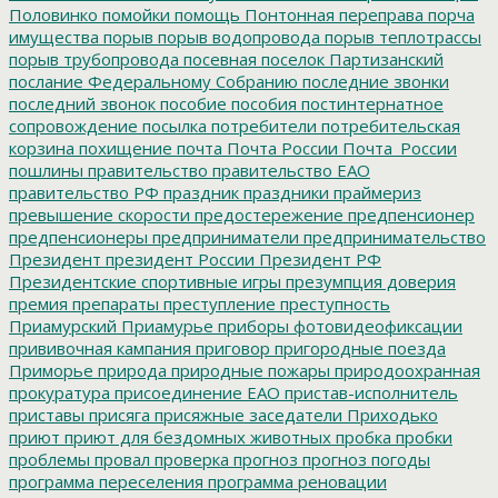
Половинко
помойки
помощь
Понтонная переправа
порча
имущества
порыв
порыв водопровода
порыв теплотрассы
порыв трубопровода
посевная
поселок Партизанский
послание Федеральному Собранию
последние звонки
последний звонок
пособие
пособия
постинтернатное
сопровождение
посылка
потребители
потребительская
корзина
похищение
почта
Почта России
Почта_России
пошлины
правительство
правительство ЕАО
правительство РФ
праздник
праздники
праймериз
превышение скорости
предостережение
предпенсионер
предпенсионеры
предприниматели
предпринимательство
Президент
президент России
Президент РФ
Президентские спортивные игры
презумпция доверия
премия
препараты
преступление
преступность
Приамурский
Приамурье
приборы фотовидеофиксации
прививочная кампания
приговор
пригородные поезда
Приморье
природа
природные пожары
природоохранная
прокуратура
присоединение ЕАО
пристав-исполнитель
приставы
присяга
присяжные заседатели
Приходько
приют
приют для бездомных животных
пробка
пробки
проблемы
провал
проверка
прогноз
прогноз погоды
программа переселения
программа реновации