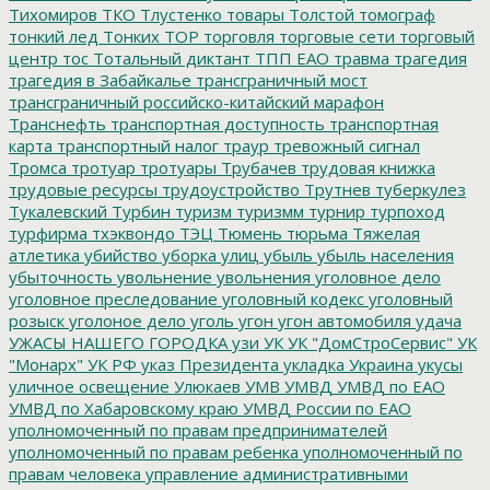
Тихомиров
ТКО
Тлустенко
товары
Толстой
томограф
тонкий лед
Тонких
ТОР
торговля
торговые сети
торговый
центр
тос
Тотальный диктант
ТПП ЕАО
травма
трагедия
трагедия в Забайкалье
трансграничный мост
трансграничный российско-китайский марафон
Транснефть
транспортная доступность
транспортная
карта
транспортный налог
траур
тревожный сигнал
Тромса
тротуар
тротуары
Трубачев
трудовая книжка
трудовые ресурсы
трудоустройство
Трутнев
туберкулез
Тукалевский
Турбин
туризм
туризмм
турнир
турпоход
турфирма
тхэквондо
ТЭЦ
Тюмень
тюрьма
Тяжелая
атлетика
убийство
уборка улиц
убыль
убыль населения
убыточность
увольнение
увольнения
уголовное дело
уголовное преследование
уголовный кодекс
уголовный
розыск
уголоное дело
уголь
угон
угон автомобиля
удача
УЖАСЫ НАШЕГО ГОРОДКА
узи
УК
УК "ДомСтроСервис"
УК
"Монарх"
УК РФ
указ Президента
укладка
Украина
укусы
уличное освещение
Улюкаев
УМВ
УМВД
УМВД по ЕАО
УМВД по Хабаровскому краю
УМВД России по ЕАО
уполномоченный по правам предпринимателей
уполномоченный по правам ребенка
уполномоченный по
правам человека
управление административными