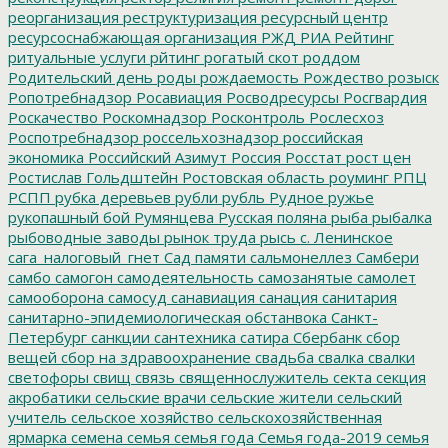
реорганизация
реструктуризация
ресурсный центр
ресурсоснабжающая организация
РЖД
РИА Рейтинг
ритуальные услуги
рйтинг
рогатый скот
роддом
Родительский день
роды
рождаемость
Рождество
розыск
Ропотребнадзор
Росавиация
Росводресурсы
Росгвардия
Роскачество
Роскомнадзор
Росконтроль
Рослесхоз
Роспотребнадзор
россельхознадзор
российская
экономика
Российский Азимут
Россия
Росстат
рост цен
Ростислав Гольдштейн
Ростовская область
роуминг
РПЦ
РСПП
рубка деревьев
рубли
рубль
Рудное
ружье
рукопашный бой
Румянцева
Русская поляна
рыба
рыбалка
рыбоводные заводы
рынок труда
рысь
с. Ленинское
сага_налоговый_гнет
Сад памяти
сальмонеллез
Самбери
самбо
самогон
самодеятельность
самозанятые
самолет
самооборона
самосуд
санавиация
санация
санитария
санитарно-эпидемиологическая обстанвока
Санкт-
Петербург
санкции
сантехника
сатира
Сбербанк
сбор
вещей
сбор на здравоохранение
свадьба
свалка
свалки
светофоры
свищ
связь
священнослужитель
секта
секция
акробатики
сельские врачи
сельские жители
сельский
учитель
сельское хозяйство
сельскохозяйственная
ярмарка
семена
семья
семья года
Семья года-2019
семья