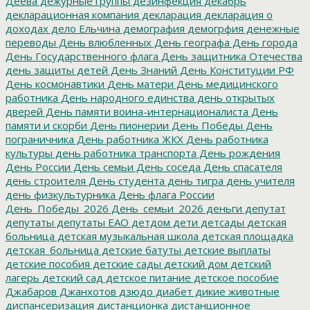
Деева
дежурные группы
дезинфекция
декабрь
декларационная компания
декларация
декларация о
доходах
дело Ельчина
демография
демогрфия
денежные
переводы
День влюбленных
День географа
День города
День Государственного флага
День защитника Отечества
день защиты детей
День Знаний
День Конституции РФ
День космонавтики
День матери
День медицинского
работника
День народного единства
день открытых
дверей
День памяти воина-интернационалиста
День
памяти и скорби
День пионерии
День Победы
День
пограничника
День работника ЖКХ
День работника
культуры
день работника транспорта
День рождения
День России
День семьи
День соседа
День спасателя
день строителя
День студента
день тигра
день учителя
день физкультурника
День флага России
День_Победы_2026
День_семьи_2026
деньги
депутат
депутаты
депутаты ЕАО
детдом
дети
детсады
детская
больница
детская музыкальная школа
детская площадка
детская_больница
детские батуты
детские выплаты
детские пособия
детские сады
детский дом
детский
лагерь
детский сад
детское питание
детское пособие
Джабаров
Джанхотов
дзюдо
диабет
дикие животные
диспансеризация
дистанционка
дистанционное