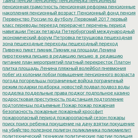
тайна
пенсии
пенсионер
пенсионерка
пенсионеры
пенсионная грамотность
пенсионная реформа
пенсионные
накопления
пенсионный возраст
Пенсионный фонд
пенсия
Первенство России по футболу
Первомай 2017
первый
класс
переводы
переезд
перерасчет
перечень
период
навигации
Песах
петарда
Петербургский международный
экономический форум
Петровка
петрушкова
пешеходная
зона
пешеходные переходы
пешеходный переход
Пивенко
пикет
пикник
Пикник на площади Ленина
пиротехника
письмо в редакцию
письмо_в_редакцию
питание
план мероприятий
платный перекресток
Платон
плитка
площадь Ленина
пляжный волейбол
пневмония
побег из колонии
побои
повышение пенсионного возраста
погода
погорельцы
пограничные войска
пограничный
режим
подарки
подборка_новостей
подвал
подвоз воды
подделка
поддельные права
поджог
подпольное казино
подростковая преступность
подстанция
подтопление
подтопленцы
подъемные
Пожар
пожар
пожарная
безопасность
пожарные
пожарный кроссфит
пожароопасный период
пожароопасный сезон
пожары
поиск
поиск ребенка
покушение на дачу взятки
покушение
на убийство
полезное
полигон
поликлиника
полиомиелит
политехнический техникум
политические партии
полиция