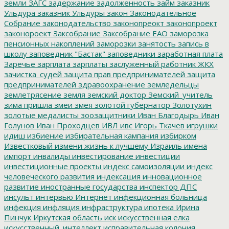
земли
ЗАГС
задержание
задолженность
займ
заказник
Ульдура
заказник Ульдуры
закон
Законодательное
Собрание
законодательство
законопреокт
законопроект
законороект
Заксобрание
Заксобрание ЕАО
заморозка
пенсионных накоплений
заморозки
занятость
запись в
школу
заповедник "Бастак"
заповедники
заработная плата
Заречье
зарплата
зарплаты
заслуженный работник ЖКХ
зачистка_судей
защита прав предпринимателей
защита
предпринимателей
здравоохранение
земледельцы
землетрясение
земля
земский доктор
Земский_учитель
зима пришла
змеи
змея
золотой губернатор
Золотухин
золотые медалисты
зоозащитники
Иван Благодырь
Иван
Голунов
Иван Проходцев
ИВЛ
ивс
Игорь Ткачев
игрушки
идиш
избиение
избирательная кампания
избирком
Известковый
измени жизнь к лучшему
Израиль
имена
импорт
инвалиды
инвестирование
инвестиции
инвестиционные проекты
индекс самоизоляции
индекс
человеческого развития
индексация
инновационное
развитие
иностранные государства
инспектор ДПС
инсульт
интервью
Интернет
инфекционная больница
инфекция
инфляция
инфраструктура
ипотека
Ирина
Пинчук
Иркутская область
иск
искусственная елка
искусственный_интеллект
исправительная колония