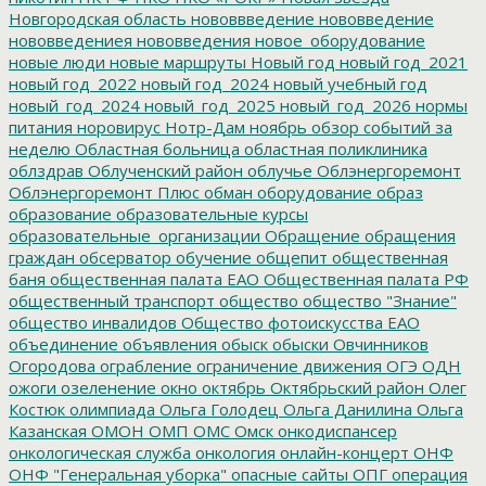
Новгородская область
нововвведение
нововведение
нововведениея
нововведения
новое_оборудование
новые люди
новые маршруты
Новый год
новый год_2021
новый год_2022
новый год_2024
новый учебный год
новый_год_2024
новый_год_2025
новый_год_2026
нормы
питания
норовирус
Нотр-Дам
ноябрь
обзор событий за
неделю
Областная больница
областная поликлиника
облздрав
Облученский район
облучье
Облэнергоремонт
Облэнергоремонт Плюс
обман
оборудование
образ
образование
образовательные курсы
образовательные_организации
Обращение
обращения
граждан
обсерватор
обучение
общепит
общественная
баня
общественная палата ЕАО
Общественная палата РФ
общественный транспорт
общество
общество "Знание"
общество инвалидов
Общество фотоискусства ЕАО
объединение
объявления
обыск
обыски
Овчинников
Огородова
ограбление
ограничение движения
ОГЭ
ОДН
ожоги
озеленение
окно
октябрь
Октябрьский район
Олег
Костюк
олимпиада
Ольга Голодец
Ольга Данилина
Ольга
Казанская
ОМОН
ОМП
ОМС
Омск
онкодиспансер
онкологическая служба
онкология
онлайн-концерт
ОНФ
ОНФ "Генеральная уборка"
опасные сайты
ОПГ
операция