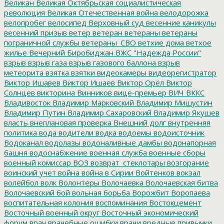
Великан
Великая Октябрьская социалистическая
революция
Великая Отечественная война
велодорожка
велопробег
велосипед
Верховный суд
весенние каникулы
весенний призыв
ветер
ветеран
ветераны
ветераны
пограничной службы
ветераны_СВО
ветхие дома
ветхое
жилье
Вечерний Биробиджан
ВЖС "Надежда России"
взрыв
взрыв газа
взрыв газового баллона
взрыв
метеорита
взятка
взятки
видеокамеры
видеорегистратор
Виктор Ишавев
Виктор Ишаев
Виктор Орёл
Виктор
Солнцев
викторина
Винников
вице-премьер
ВИЧ
ВККС
Владивосток
Владимир Марковский
Владимир Мишустин
Владимир Путин
Владимир Сахаровский
Владимир Якушев
власть
внеплановая проверка
Внешний долг
внутренняя
политика
вода
водители
водка
водоемы
водоисточник
Водоканал
водолазы
водоналивные дамбы
водонапорная
башня
водоснабжение
военная служба
военные сборы
военный комиссар
ВОЗ
возврат_стеклотары
возгорание
воинский учет
война
война в Сирии
Войтенков
вокзал
волейбол
волк
Волонтеры
Волочаевка
Волочаевская битва
Волочаевский бой
вольная борьба
Ворожбит
Воропаева
воспитательная колония
воспоминания
Востокцемент
Восточный военный округ
Восточный экономический
форум
врач
врачебные ошибки
врачи
вредные привычки