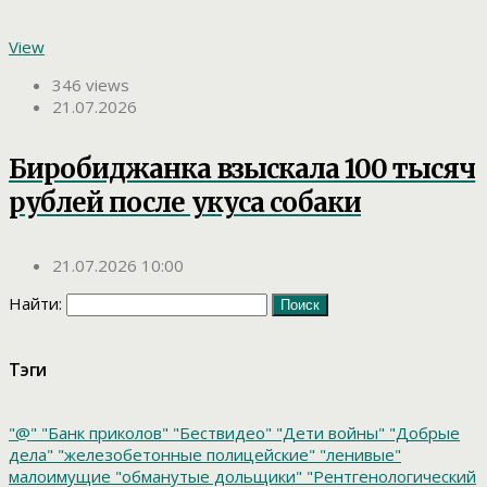
View
346 views
21.07.2026
Биробиджанка взыскала 100 тысяч
рублей после укуса собаки
21.07.2026 10:00
Найти:
Тэги
"@"
"Банк приколов"
"Бествидео"
"Дети войны"
"Добрые
дела"
"железобетонные полицейские"
"ленивые"
малоимущие
"обманутые дольщики"
"Рентгенологический