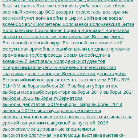
башня
водоснабжение
военная служба
военные сборы
военный комиссар
ВОЗ
возврат_стеклотары
возгорание
воинский учет
война
война в Сирии
Войтенков
вокзал
волейбол
волк
Волонтеры
Волочаевка
Волочаевская битва
Волочаевский бой
вольная борьба
Ворожбит
Воропаева
воспитательная колония
воспоминания
Востокцемент
Восточный военный округ
Восточный экономический
форум
врач
врачебные ошибки
врачи
вредные привычки
временные трубопроводы
Время Биробиджана
всемирный фестиваль молодежи и студентов
Всероссийская перепись населения
Всероссийская
спартакиада пенсионеров
Всероссийский день ходьбы
Всероссийский конкурс
встреча_с_населением
ВТБъ
ВУЗ
ВЦИОМ
выборы
выборы 2017
выборы губернатора
выборы мэра
выборы ректора
выборы_2019
выборы_2021
выборы_2026
выборы_губернатора
выборы_депутатов_2019
выборы_мэра
выборы-2018
выборы-2019
вывоз мусора
выгребные ямы
вымогательство
выпас скота
выплата
выплаты
выплаты за
урожай
выпускники
выпускной
выпускной_2026
высококвалифицированные специалисты
высокотехнологичная_медпомощь
выставка
выставка-