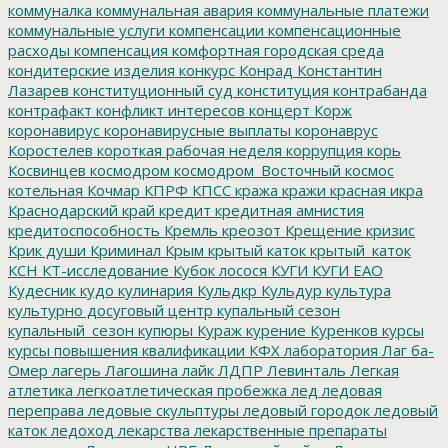
коммуналка
коммунальная авария
коммунальные платежи
коммунальные услуги
компенсации
компенсационные
расходы
компенсация
комфортная городская среда
кондитерские изделия
конкурс
Конрад
Константин
Лазарев
конституционный суд
конституция
контрабанда
контрафакт
конфликт интересов
концерт
Корж
коронавирус
коронавирусные выплаты
коронаврус
Коростелев
короткая рабочая неделя
коррупция
корь
Косвинцев
космодром
космодром_Восточный
космос
котельная
Кочмар
КПРФ
КПСС
кража
кражи
красная икра
Краснодарский край
кредит
кредитная амнистия
кредитоспособность
Кремль
креозот
Крещение
кризис
Крик души
Криминал
Крым
крытый каток
крытый_каток
КСН
КТ-исследование
Кубок лосося
КУГИ
КУГИ ЕАО
Кудесник
кудо
кулинария
Кульдкр
Кульдур
культура
культурно досуговый центр
купальный сезон
купальный_сезон
купюры
Кураж
курение
Куренков
курсы
курсы повышения квалификации
КФХ
лаборатория
Лаг ба-
Омер
лагерь
Лагошина
лайк
ЛДПР
Левинталь
Легкая
атлетика
легкоатлетическая пробежка
лед
ледовая
переправа
ледовые скульптуры
ледовый городок
ледовый
каток
ледоход
лекарства
лекарственные препараты