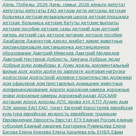
День_Победы_2026
День_семьи_2026
деньги
депутат
депутаты
депутаты ЕАО
детдом
дети
детсады
детская
больница
детская музыкальная школа
детская площадка
детская_больница
детские батуты
детские выплаты
детские пособия
детские сады
детский дом
детский
лагерь
детский сад
детское питание
детское пособие
Джабаров
Джанхотов
дзюдо
диабет
дикие животные
диспансеризация
дистанционка
дистанционное
образование
Дмитрий Меведев
Дмитрий Медведев
Дмитрий Нестеров
Доблесть_Хингана
Добрые люди
Добрые руки
довыборы_в_Думу
дождь
документальный
фильм
долг
долги
долги по зарплате
долговая нагрузка
долгострои
долгострой
долевое строительство
должники
дом офицеров
дом престарелых
домашние животные
допфинансирование
дороги
дорожная камера
дорожные
знаки
дорожные камеры
дорожный радар
ДОСААФ
дотации
доход
доходы
ДПС
дрова
дтп
ДТП
Дудин
дым
ДЭК
дюкер
ЕАО
ЕАО_тонет
Евгений Коростелев
еврейская
культура
еврейская_мудрость
еврейские традиции
Евровидение
Евросеть
Еврстат
ЕГЭ
Единая Россия
единая
субсидия
Единый заказчик
Екатерина Румянцева
Елена
Басова
Елена Князева
Елена Хахалева
ель
ЕНВД
Ефим