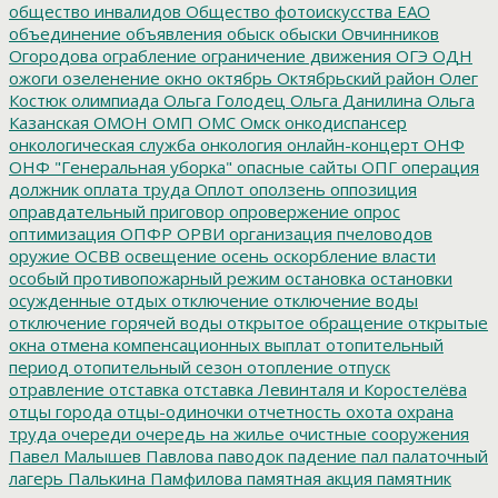
общество инвалидов
Общество фотоискусства ЕАО
объединение
объявления
обыск
обыски
Овчинников
Огородова
ограбление
ограничение движения
ОГЭ
ОДН
ожоги
озеленение
окно
октябрь
Октябрьский район
Олег
Костюк
олимпиада
Ольга Голодец
Ольга Данилина
Ольга
Казанская
ОМОН
ОМП
ОМС
Омск
онкодиспансер
онкологическая служба
онкология
онлайн-концерт
ОНФ
ОНФ "Генеральная уборка"
опасные сайты
ОПГ
операция
должник
оплата труда
Оплот
оползень
оппозиция
оправдательный приговор
опровержение
опрос
оптимизация
ОПФР
ОРВИ
организация пчеловодов
оружие
ОСВВ
освещение
осень
оскорбление власти
особый противопожарный режим
остановка
остановки
осужденные
отдых
отключение
отключение воды
отключение горячей воды
открытое обращение
открытые
окна
отмена компенсационных выплат
отопительный
период
отопительный сезон
отопление
отпуск
отравление
отставка
отставка Левинталя и Коростелёва
отцы города
отцы-одиночки
отчетность
охота
охрана
труда
очереди
очередь на жилье
очистные сооружения
Павел Малышев
Павлова
паводок
падение
пал
палаточный
лагерь
Палькина
Памфилова
памятная акция
памятник