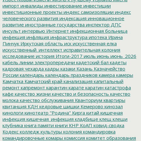
импорт
инвалиды
инвестирование
инвестиции
инвестиционные проекты
индекс самоизоляции
индекс
человеческого развития
индексация
инновационное
развитие
иностранные государства
инспектор ДПС
инсульт
интервью
Интернет
инфекционная больница
инфекция
инфляция
инфраструктура
ипотека
Ирина
Пинчук
Иркутская область
иск
искусственная елка
искусственный_интеллект
исправительная колония
исследование
история
Итоги-2017
июль
июнь
июнь_2026
кабель линии электропередачи
кадетский бал
кадеты
кадровая чехарда
кадры
казаки
Казань
Казначейство
России
календарь
календарь праздников
камера
камеры
Камчатка
Камчатский край
канализация
капитальный
ремонт
капремонт
карантин
карате
каратин
катастрофа
кафе
качество жизни
качество и безопасность
качество
молока
качество обслуживания
Кванториум
квартиры
квитанция
КДН
кедровые шишки
Кемерово
кинозал
кинологи
кинотеатр "Родина"
Кирга
китай
кишечная
инфекция
кишечная_инфекция
кладбище
клещ
клещи
клубника
книга памяти
книги
КНР
КоАП
ковид-сводка
Кодекс
колледж культуры
колония
командировка
командировочные
комары
комиссия
комитет образования