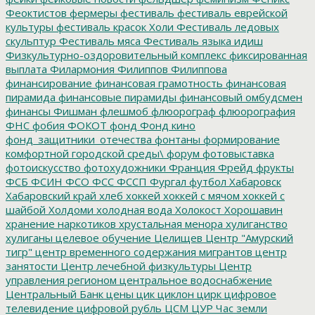
Феоктистов
фермеры
фестиваль
фестиваль еврейской
культуры
фестиваль красок Холи
Фестиваль ледовых
скульптур
Фестиваль мяса
Фестиваль языка идиш
Физкультурно-оздоровительный комплекс
фиксированная
выплата
Филармония
Филиппов
Филиппова
финансирование
финансовая грамотность
финансовая
пирамида
финансовые пирамиды
финансовый омбудсмен
финансы
Фишман
флешмоб
флюорограф
флюорография
ФНС
фобия
ФОКОТ
фонд
Фонд кино
фонд_защитники_отечества
фонтаны
формирование
комфортной городской среды\
форум
фотовыставка
фотоискусство
фотохудожники
Франция
Фрейд
фрукты
ФСБ
ФСИН
ФСО
ФСС
ФССП
Фургал
футбол
Хабаровск
Хабаровский край
хлеб
хоккей
хоккей с мячом
хоккей с
шайбой
Холдоми
холодная вода
Холокост
Хорошавин
хранение наркотиков
хрустальная менора
хулиганство
хулиганы
целевое обучение
Целищев
Центр "Амурский
тигр"
центр временного содержания мигрантов
центр
занятости
Центр лечебной физкультуры
Центр
управления регионом
центральное водоснабжение
Центральный Банк
цены
цик
циклон
цирк
цифровое
телевидение
цифровой рубль
ЦСМ
ЦУР
Час земли