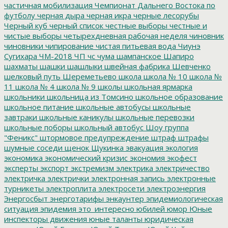
частичная мобилизация
Чемпионат Дальнего Востока по
футболу
черная дыра
черная икра
черные лесорубы
Черный куб
черный список
честные выборы
честные и
чистые выборы
четырехдневная рабочая неделя
чиновник
чиновники
чипирование
чистая питьевая вода
Чиунэ
Сугихара
ЧМ-2018
ЧП
чс
чума
шампанское
Шапиро
шахматы
шашки
шашлыки
швейная фабрика
Шевченко
шелковый путь
Шереметьево
школа
школа № 10
школа №
11
школа № 4
школа № 9
школы
школьная ярмарка
школьники
школьница из Томсино
школьное образование
школьное питание
школьные автобусы
школьные
завтраки
школьные каникулы
школьные перевозки
школьные поборы
школьный автобус
Шоу группа
"Феникс"
штормовое предупреждение
штраф
штрафы
шумные соседи
щенок
Щукинка
эвакуация
экология
экономика
экономический кризис
экономия
экофест
эксперты
экспорт
экстремизм
электрика
электричество
электричка
электрички
электронная запись
электронные
турникеты
электроплита
электросети
электроэнергия
Энергосбыт
энерготарифы
энкаунтер
эпидемиологическая
ситуация
эпидемия
это_интересно
юбилей
юмор
Юные
инспекторы движения
юные таланты
юридическая