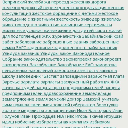
Вепринский
жалоба
жд переезд
железная дорога
железнодорожный переезд
женская кнсультация
женская
консультация
жестокое обращение с детьми
жестокое
обращение с животными
жестокость
живодер
живопись
животноводство
животные
жилищные сертификаты
жилищные условия
жилье
жилье для детей-сирот
жильё
для подтопленцев
ЖКХ
журналистика
Забайкальский край
забег
заболевание
заброшенные здания
заброшенные
земли
ЗАГС
задержание
задолженность
займ
заказник
Ульдура
заказник Ульдуры
закон
Законодательное
Собрание
законодательство
законопреокт
законопроект
законороект
Заксобрание
Заксобрание ЕАО
заморозка
пенсионных накоплений
заморозки
занятость
запись в
школу
заповедник "Бастак"
заповедники
заработная плата
Заречье
зарплата
зарплаты
заслуженный работник ЖКХ
зачистка_судей
защита прав предпринимателей
защита
предпринимателей
здравоохранение
земледельцы
землетрясение
земля
земский доктор
Земский_учитель
зима пришла
змеи
змея
золотой губернатор
Золотухин
золотые медалисты
зоозащитники
Иван Благодырь
Иван
Голунов
Иван Проходцев
ИВЛ
ивс
Игорь Ткачев
игрушки
идиш
избиение
избирательная кампания
избирком
Известковый
измени жизнь к лучшему
Израиль
имена