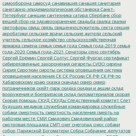
самооборона
самосуд
санавиация
санация
санитария
санитарно-эпидемиологическая обстанвока
Санкт-
Петербург
санкции
сантехника
сатира
Сбербанк
сбор
вещей
сбор на здравоохранение
свадьба
свалка
свалки
светофоры
свищ
связь
священнослужитель
секта
секция
акробатики
сельские врачи
сельские жители
сельский
учитель
сельское хозяйство
сельскохозяйственная
ярмарка
семена
семья
семья года
Семья года-2019
семья
года-2020
Семья года-2021
Сенаторы
сено
сентябрь
Сергей Ерёмин
Сергей Солтус
Сергей Фургал
сертификат
сибиреязвенные захоронения
сигареты
СИЗО
сирена
Сирия
Сироткин
сироты
система оповещения
система
оповещения населения
СК
СК России
СК РФ
СК РФ по
Хабаровскому краю
сказка
скандал
сквер
сквер
пограничников
скейт-парк
скидка
скидки и акции
склад
вооружения и боеприпасов
склад пиломатериалов
скорая
Скорая помощь
СКУД
СКУДы
Следственный комитет
Слет
будущих медиков
служебная командировка
служебные
собаки
смертность
смертность населения
смерть на
рабочем месте
СМИ
Смидович
Смидовичский район
смотровая площадка
СМП
снег
снегопад
снюс
собаки
собор Парижской Богоматери
Собра
Собрание депутатов