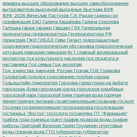
ярмарка
высшее образование
высшее самообразование
вытрезвители
выходной
выходные
Вьетнам
ВЭФ
ВЭФ_2026
Вячеслав Пастухов
Г.И. Радде
гадюка
газ
газификация ЕАО
Галина Кашапова
Галина Соколова
Галушка
гараж
гаражи
Гаршин
ГДК
Генеральная
прокуратура
генпрокуратура
Генпрокуратура РФ
гериатрия
ГЖИ
ГИБДД
Гиви
Гигант
гидрозащитные
сооружения
гидрологическая обстановка
гидрологическая
ситуация
гимназия
гимназия № 1
главный федеральный
инспектор
год культурного наследия
год педагога и
наставника
Год семьи
Год экологии
Год_единства_народов_России
Гознак
ГОК
Голикова
Головатый
гололед
голосование
голубая сорока
Гольдштейн
гомеопатия
Гордума
горки
горки на Арбате
городская Дума
городская среда
городское кладбище
городской парк
городской пляж
горячая вода
горячая
линия
горячее питание
госавтоинспекция
госархив
госдолг
Госдума
госжилинспекция
господдержка
госслужащие
гостиница "Восток"
госуслуги
госхакупки
ГП "Фармация"
грабеж
град
граница
грант
график подвоза воды
график
работы
Григорий Волохов
Грипп
Грудинин
грунтовые
воды
грязная вода
ГТО
губернатор
губернатор