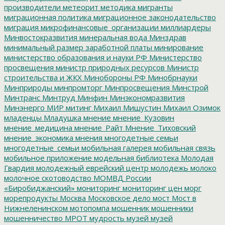
производители
метеорит
методика
мигранты
миграционная политика
миграционное законодательство
миграция
микрофинансовые_организации
миллиардеры
Минвостокразвития
минеральная вода
Минздрав
минимальный размер заработной платы
минирование
министерство образования и науки РФ
Министерство
просвещения
министр природных ресурсов
Министр
строительства и ЖКХ
Минобороны РФ
Минобрнауки
Минприроды
минпромторг
Минпросвещения
Минстрой
Минтранс
Минтруд
Минфин
Минэкономразвития
Минэнерго
МИР
митинг
Михаил Мишустин
Михаил Озимок
младенцы
Младушка
мнение
мнение_Кузовин
мнение_медицина
мнение_Райт
Мнение_Тиховский
мнение_экономика
мнения
многодетные семьи
многодетные_семьи
мобильная галерея
мобильная связь
мобильное приложение
модельная библиотека
Молодая
Гвардия
молодежный еврейский центр
молодежь
молоко
молочное скотоводство
МОМВД России
«Биробиджанский»
мониторинг
мониторинг цен
морг
морепродукты
Москва
Московское дело
мост
Мост в
Нижнеленинском
мотопомпа
мошенник
мошенники
мошенничество
МРОТ
мудрость
музей
музей