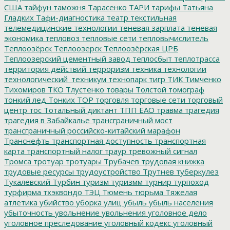
США
тайфун
таможня
Тарасенко
ТАРИ
тарифы
Татьяна
Гладких
Тафи-диагностика
театр
текстильная
телемедицинские технологии
теневая зарплата
теневая
экономика
тепловоз
тепловые сети
тепловычислитель
Теплоозёрск
Теплоозерск
Теплоозёрская ЦРБ
Теплоозерский цементный завод
теплосбыт
теплотрасса
территория действий
терроризм
техника
технологии
технологический_техникум
технопарк
тигр
ТИК
Тимченко
Тихомиров
ТКО
Тлустенко
товары
Толстой
томограф
тонкий лед
Тонких
ТОР
торговля
торговые сети
торговый
центр
тос
Тотальный диктант
ТПП ЕАО
травма
трагедия
трагедия в Забайкалье
трансграничный мост
трансграничный российско-китайский марафон
Транснефть
транспортная доступность
транспортная
карта
транспортный налог
траур
тревожный сигнал
Тромса
тротуар
тротуары
Трубачев
трудовая книжка
трудовые ресурсы
трудоустройство
Трутнев
туберкулез
Тукалевский
Турбин
туризм
туризмм
турнир
турпоход
турфирма
тхэквондо
ТЭЦ
Тюмень
тюрьма
Тяжелая
атлетика
убийство
уборка улиц
убыль
убыль населения
убыточность
увольнение
увольнения
уголовное дело
уголовное преследование
уголовный кодекс
уголовный