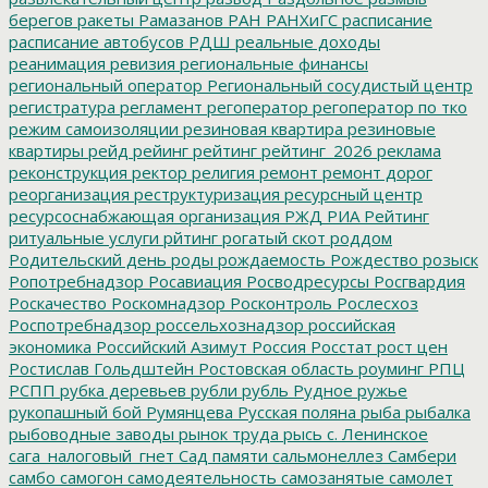
берегов
ракеты
Рамазанов
РАН
РАНХиГС
расписание
расписание автобусов
РДШ
реальные доходы
реанимация
ревизия
региональные финансы
региональный оператор
Региональный сосудистый центр
регистратура
регламент
регоператор
регоператор по тко
режим самоизоляции
резиновая квартира
резиновые
квартиры
рейд
рейинг
рейтинг
рейтинг_2026
реклама
реконструкция
ректор
религия
ремонт
ремонт дорог
реорганизация
реструктуризация
ресурсный центр
ресурсоснабжающая организация
РЖД
РИА Рейтинг
ритуальные услуги
рйтинг
рогатый скот
роддом
Родительский день
роды
рождаемость
Рождество
розыск
Ропотребнадзор
Росавиация
Росводресурсы
Росгвардия
Роскачество
Роскомнадзор
Росконтроль
Рослесхоз
Роспотребнадзор
россельхознадзор
российская
экономика
Российский Азимут
Россия
Росстат
рост цен
Ростислав Гольдштейн
Ростовская область
роуминг
РПЦ
РСПП
рубка деревьев
рубли
рубль
Рудное
ружье
рукопашный бой
Румянцева
Русская поляна
рыба
рыбалка
рыбоводные заводы
рынок труда
рысь
с. Ленинское
сага_налоговый_гнет
Сад памяти
сальмонеллез
Самбери
самбо
самогон
самодеятельность
самозанятые
самолет