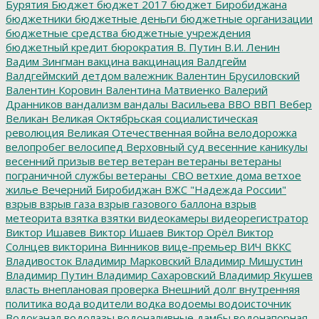
Бурятия
Бюджет
бюджет 2017
бюджет Биробиджана
бюджетники
бюджетные деньги
бюджетные организации
бюджетные средства
бюджетные учреждения
бюджетный кредит
бюрократия
В. Путин
В.И. Ленин
Вадим Зингман
вакцина
вакцинация
Валдгейм
Валдгеймский детдом
валежник
Валентин Брусиловский
Валентин Коровин
Валентина Матвиенко
Валерий
Дранников
вандализм
вандалы
Васильева
ВВО
ВВП
Вебер
Великан
Великая Октябрьская социалистическая
революция
Великая Отечественная война
велодорожка
велопробег
велосипед
Верховный суд
весенние каникулы
весенний призыв
ветер
ветеран
ветераны
ветераны
пограничной службы
ветераны_СВО
ветхие дома
ветхое
жилье
Вечерний Биробиджан
ВЖС "Надежда России"
взрыв
взрыв газа
взрыв газового баллона
взрыв
метеорита
взятка
взятки
видеокамеры
видеорегистратор
Виктор Ишавев
Виктор Ишаев
Виктор Орёл
Виктор
Солнцев
викторина
Винников
вице-премьер
ВИЧ
ВККС
Владивосток
Владимир Марковский
Владимир Мишустин
Владимир Путин
Владимир Сахаровский
Владимир Якушев
власть
внеплановая проверка
Внешний долг
внутренняя
политика
вода
водители
водка
водоемы
водоисточник
Водоканал
водолазы
водоналивные дамбы
водонапорная