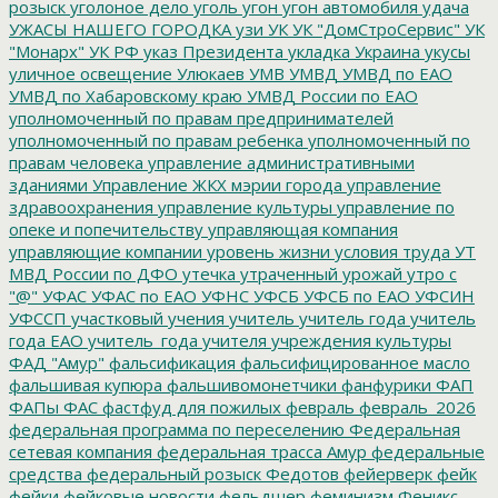
розыск
уголоное дело
уголь
угон
угон автомобиля
удача
УЖАСЫ НАШЕГО ГОРОДКА
узи
УК
УК "ДомСтроСервис"
УК
"Монарх"
УК РФ
указ Президента
укладка
Украина
укусы
уличное освещение
Улюкаев
УМВ
УМВД
УМВД по ЕАО
УМВД по Хабаровскому краю
УМВД России по ЕАО
уполномоченный по правам предпринимателей
уполномоченный по правам ребенка
уполномоченный по
правам человека
управление административными
зданиями
Управление ЖКХ мэрии города
управление
здравоохранения
управление культуры
управление по
опеке и попечительству
управляющая компания
управляющие компании
уровень жизни
условия труда
УТ
МВД России по ДФО
утечка
утраченный урожай
утро с
"@"
УФАС
УФАС по ЕАО
УФНС
УФСБ
УФСБ по ЕАО
УФСИН
УФССП
участковый
учения
учитель
учитель года
учитель
года ЕАО
учитель_года
учителя
учреждения культуры
ФАД "Амур"
фальсификация
фальсифицированное масло
фальшивая купюра
фальшивомонетчики
фанфурики
ФАП
ФАПы
ФАС
фастфуд для пожилых
февраль
февраль_2026
федеральная программа по переселению
Федеральная
сетевая компания
федеральная трасса Амур
федеральные
средства
федеральный розыск
Федотов
фейерверк
фейк
фейки
фейковые новости
фельдшер
феминизм
Феникс