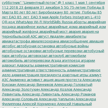
субботник"
"Цементный поток"
@
1 класс
1 мая
1 сентября
112
2018
23 февраля
31 декабря
5
5G
75-летие Победы
8
Марта
80 лет
80 лет Биробиджану
80_летие_Победы
85
лет ЕАО
85_лет_ЕАО
9 мая
Apple
Forbes
Instagram
L-410
QR-код
WhatsApp
Wi-Fi
WorldSkills Russia
аборты
аварийная
посадка
аварийное жилье
аварийные дома
аварийный дом
аварийный жилфонд
аварийный мост
авария
авария на
Чернобыльской АЭС
август
Авдалян
авиабилеты
авиакатастрофа
авиалесоохрана
авиасообщение
авиация
автобус
автобусная остановка
автобусные войны
автобусные остановки
автобусные перевозки
автобусный
парк
автобусы
автовокзал
автоклуб
автомобили
автомобиль
автоперевозки
Агада
агитпоезд
аграрии
адвокат
Адвокаты
административная комиссия
административная ответственность
административное
дело
администрация президента
азартные игры
азимут
АЗС
Акименко
активист
акция
акция протеста
Александр
Буксман
Александр Винников
Александр Головатый
Александр Золотухин
Александр Козлов
Александр
Левинталь
Александр Ливенталь
Александр Романов
Александр Соловьев
Александр Чаплыгин
Александра
Филиппова
Алексей Корниенко
Алексей Навальный