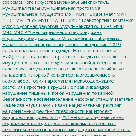
современного искусства
музыкальный спектакль
муниципалитеты
муниципальная программа
муниципальное имущество
МУП
МУП "Водоканал"
МУП
"ГТС"
МУП "ГУК
МУП "ПАТП"
МУП "Транспортная компания
мусор
мусорная реформа
Мусульманская община
МФЦ
МЧС
МЧС РФ
мэр
мэрия
мэрия Биробиджана
мэрия_Биробиджана
мясо
Мясокомбинат
набережная
Навальный
навигация
наводнение
наводнение_2019
награда
награждение
надежда
Назаров
назначения
Найфельд
наказание
накркотики
наледь
налог
налог на
имущество
налог на профессиональный доход
налоги
налоговая нагрузка
налоговые_льготы
налоговый вычет
нападение
напорный коллектор
наркозависимость
нарколаборатория
наркомания
наркосодержащие
растения
наркотики
нарушение прав инвалидов
нарушение тишины и покоя
нарушения пожарной
безопасности
насвай
население
насосная станция
Наталья
Баженова
наука
Наум Ливант
национальный рейтинг
национальный рейтинг тревожности
наципроект
нацпроект
нацпроекты
НДФЛ
неблагополучные семьи
недвижимость
недострои
независимая экспертиза
независимые сми
незаконная миграция
незаконная охота
незаконная рубка
незаконная_реклама
некролог