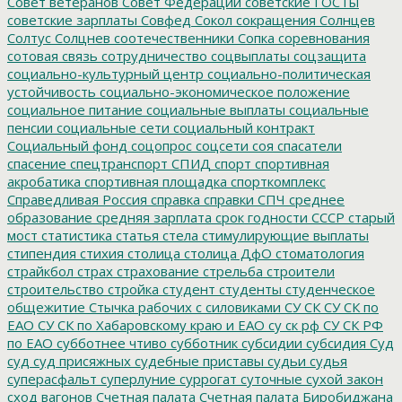
Совет ветеранов
Совет Федерации
советские ГОСТы
советские зарплаты
Совфед
Сокол
сокращения
Солнцев
Солтус
Солцнев
соотечественники
Сопка
соревнования
сотовая связь
сотрудничество
соцвыплаты
соцзащита
социально-культурный центр
социально-политическая
устойчивость
социально-экономическое положение
социальное питание
социальные выплаты
социальные
пенсии
социальные сети
социальный контракт
Социальный фонд
соцопрос
соцсети
соя
спасатели
спасение
спецтранспорт
СПИД
спорт
спортивная
акробатика
спортивная площадка
спорткомплекс
Справедливая Россия
справка
справки
СПЧ
среднее
образование
средняя зарплата
срок годности
СССР
старый
мост
статистика
статья
стела
стимулирующие выплаты
стипендия
стихия
столица
столица ДфО
стоматология
страйкбол
страх
страхование
стрельба
строители
строительство
стройка
студент
студенты
студенческое
общежитие
Стычка рабочих с силовиками
СУ СК
СУ СК по
ЕАО
СУ СК по Хабаровскому краю и ЕАО
су ск рф
СУ СК РФ
по ЕАО
субботнее чтиво
субботник
субсидии
субсидия
Суд
суд
суд присяжных
судебные приставы
судьи
судья
суперасфальт
суперлуние
суррогат
суточные
сухой закон
сход вагонов
Счетная палата
Счетная палата Биробиджана