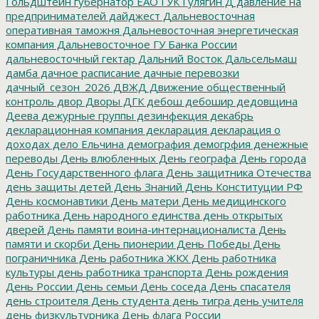
Гольдштейн
губернатор ЕАО
ГУК
Гулягин
Д
давление на
предпринимателей
дайджест
Дальневосточная
оперативная таможня
Дальневосточная энергетическая
компания
Дальневосточное ГУ Банка России
дальневосточный гектар
Дальний Восток
Дальсельмаш
дамба
дачное расписание
дачные перевозки
дачный_сезон_2026
ДВЖД
Движение общественный
контроль
двор
Дворы
ДГК
дебош
дебошир
дедовщина
Деева
дежурные группы
дезинфекция
декабрь
декларационная компания
декларация
декларация о
доходах
дело Ельчина
демография
демогрфия
денежные
переводы
День влюбленных
День географа
День города
День Государственного флага
День защитника Отечества
день защиты детей
День Знаний
День Конституции РФ
День космонавтики
День матери
День медицинского
работника
День народного единства
день открытых
дверей
День памяти воина-интернационалиста
День
памяти и скорби
День пионерии
День Победы
День
пограничника
День работника ЖКХ
День работника
культуры
день работника транспорта
День рождения
День России
День семьи
День соседа
День спасателя
день строителя
День студента
день тигра
день учителя
день физкультурника
День флага России