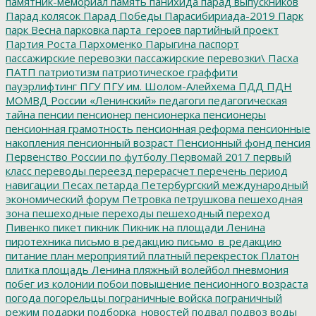
памятник-мемориал
память
панихида
парад выпускников
Парад колясок
Парад Победы
Парасибириада-2019
Парк
парк Весна
парковка
парта_героев
партийный проект
Партия Роста
Пархоменко
Парыгина
паспорт
пассажирские перевозки
пассажирские перевозки\
Пасха
ПАТП
патриотизм
патриотическое граффити
пауэрлифтинг
ПГУ
ПГУ им. Шолом-Алейхема
ПДД
ПДН
МОМВД России «Ленинский»
педагоги
педагогическая
тайна
пенсии
пенсионер
пенсионерка
пенсионеры
пенсионная грамотность
пенсионная реформа
пенсионные
накопления
пенсионный возраст
Пенсионный фонд
пенсия
Первенство России по футболу
Первомай 2017
первый
класс
переводы
переезд
перерасчет
перечень
период
навигации
Песах
петарда
Петербургский международный
экономический форум
Петровка
петрушкова
пешеходная
зона
пешеходные переходы
пешеходный переход
Пивенко
пикет
пикник
Пикник на площади Ленина
пиротехника
письмо в редакцию
письмо_в_редакцию
питание
план мероприятий
платный перекресток
Платон
плитка
площадь Ленина
пляжный волейбол
пневмония
побег из колонии
побои
повышение пенсионного возраста
погода
погорельцы
пограничные войска
пограничный
режим
подарки
подборка_новостей
подвал
подвоз воды