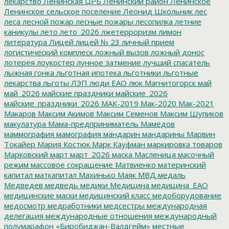
лекарство
Ленинская ЦРБ
Ленинский район
Ленинское
Ленинское сельское поселение
Леонид Школьник
лес
леса
лесной пожар
лесные пожары
лесопилка
летние
каникулы
лето
лето_2026
лжетерроризм
лимон
литература
Лицей
лицей № 23
личный прием
логистический комплеск
ложный вызов
ложный донос
лотерея
лоукостер
лунное затмение
лучший спасатель
лыжная гонка
льготная ипотека
льготники
льготные
лекарства
льготы
ЛЭП
люди ЕАО
люк
Магнитогорск
май
май_2026
майские праздники
майские_2026
майские_праздники_2026
МАК-2019
Мак-2020
Мак-2021
Макаров
Максим Акимов
Максим Семенов
Максим Шупиков
макулатура
Мама-предприниматель
Мамедов
маммография
мамография
мандарин
мандарины
Марвин
Токайер
Мария Костюк
Марк Кауфман
маркировка товаров
Марковский
март
март_2026
маска
Масленица
масочный
режим
массовое сокращение
Матвиенко
материнский
капитал
маткапитал
Махинько
Маяк
МВД
медаль
Медведев
медведь
медики
Медицина
медицина_ЕАО
медицинские маски
медицинский класс
медоборудование
медосмотр
медработники
медсестры
международная
делегация
международные отношения
международный
полумарафон «Биробиджан-Валдгейм»
местные