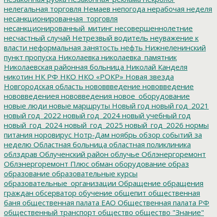
нелегальная торговля
Немаев
непогода
нерабочая неделя
несанкционированная_торговля
несанкционированный_митинг
несовершеннолетние
несчастный случай
Нетрезвый водитель
неуважение к
власти
неформальная занятость
нефть
Нижнеленинский
пункт пропуска
Николаевка
николаевка_памятник
Николаевская районная больница
Николай Канделя
никотин
НК РФ
НКО
НКО «РОКР»
Новая звезда
Новгородская область
нововвведение
нововведение
нововведениея
нововведения
новое_оборудование
новые люди
новые маршруты
Новый год
новый год_2021
новый год_2022
новый год_2024
новый учебный год
новый_год_2024
новый_год_2025
новый_год_2026
нормы
питания
норовирус
Нотр-Дам
ноябрь
обзор событий за
неделю
Областная больница
областная поликлиника
облздрав
Облученский район
облучье
Облэнергоремонт
Облэнергоремонт Плюс
обман
оборудование
образ
образование
образовательные курсы
образовательные_организации
Обращение
обращения
граждан
обсерватор
обучение
общепит
общественная
баня
общественная палата ЕАО
Общественная палата РФ
общественный транспорт
общество
общество "Знание"