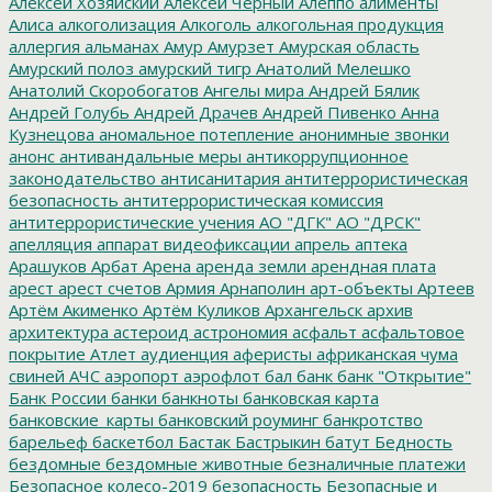
Алексей Хозяйский
Алексей Черный
Алеппо
алименты
Алиса
алкоголизация
Алкоголь
алкогольная продукция
аллергия
альманах
Амур
Амурзет
Амурская область
Амурский полоз
амурский тигр
Анатолий Мелешко
Анатолий Скоробогатов
Ангелы мира
Андрей Бялик
Андрей Голубь
Андрей Драчев
Андрей Пивенко
Анна
Кузнецова
аномальное потепление
анонимные звонки
анонс
антивандальные меры
антикоррупционное
законодательство
антисанитария
антитеррористическая
безопасность
антитеррористическая комиссия
антитеррористические учения
АО "ДГК"
АО "ДРСК"
апелляция
аппарат видеофиксации
апрель
аптека
Арашуков
Арбат
Арена
аренда земли
арендная плата
арест
арест счетов
Армия
Арнаполин
арт-объекты
Артеев
Артём Акименко
Артём Куликов
Архангельск
архив
архитектура
астероид
астрономия
асфальт
асфальтовое
покрытие
Атлет
аудиенция
аферисты
африканская чума
свиней
АЧС
аэропорт
аэрофлот
бал
банк
банк "Открытие"
Банк России
банки
банкноты
банковская карта
банковские_карты
банковский роуминг
банкротство
барельеф
баскетбол
Бастак
Бастрыкин
батут
Бедность
бездомные
бездомные животные
безналичные платежи
Безопасное колесо-2019
безопасность
Безопасные и