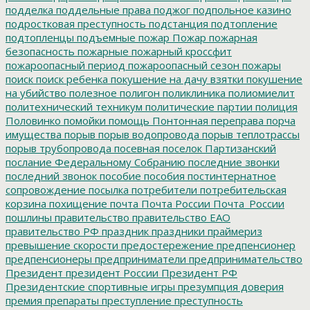
подделка
поддельные права
поджог
подпольное казино
подростковая преступность
подстанция
подтопление
подтопленцы
подъемные
пожар
Пожар
пожарная
безопасность
пожарные
пожарный кроссфит
пожароопасный период
пожароопасный сезон
пожары
поиск
поиск ребенка
покушение на дачу взятки
покушение
на убийство
полезное
полигон
поликлиника
полиомиелит
политехнический техникум
политические партии
полиция
Половинко
помойки
помощь
Понтонная переправа
порча
имущества
порыв
порыв водопровода
порыв теплотрассы
порыв трубопровода
посевная
поселок Партизанский
послание Федеральному Собранию
последние звонки
последний звонок
пособие
пособия
постинтернатное
сопровождение
посылка
потребители
потребительская
корзина
похищение
почта
Почта России
Почта_России
пошлины
правительство
правительство ЕАО
правительство РФ
праздник
праздники
праймериз
превышение скорости
предостережение
предпенсионер
предпенсионеры
предприниматели
предпринимательство
Президент
президент России
Президент РФ
Президентские спортивные игры
презумпция доверия
премия
препараты
преступление
преступность