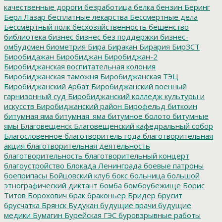
качественные дороги
безработица
белка
бензин
Беринг
Берл Лазар
бесплатные лекарства
Бессмертные дела
Бессмертный полк
бесхозяйственность
бешенство
библиотека
бизнес
бизнес без поддержки
бизнес-
омбудсмен
биометрия
Бира
Биракан
Бирария
БирЗСТ
Биробидажан
Биробиджан
Биробиджан-2
Биробиджанская воспитательная колония
Биробиджанская таможня
Биробиджанская ТЭЦ
Биробиджанский Арбат
Биробиджанский военный
гарнизонный суд
Биробиджанский колледж культуры и
искусств
Биробиджанский район
Бирофельд
биткоин
битумная яма
битумная_яма
битумное болото
битумные
ямы
Благовещенск
Благовещенский кафедральный собор
Благословенное
благотворитель года
благотворительная
акция
благотворительная деятельность
благотворительность
благотворительный концерт
благоустройство
Блокада Ленинграда
боевые патроны
боеприпасы
Бойцовский клуб
бокс
больница
большой
этнографический диктант
бомба
бомбоубежище
Борис
Титов
Борохович
брак
браконьер
Бридер
брусит
брусчатка
Брянск
Будукан
будущие врачи
будущие
медики
Бумагин
Бурейская ГЭС
буровзрывные работы