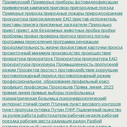
Приамурский
Приамурье
приборы фотовидеофиксации
прививочная кампания
приговор
пригородные поезда
Приморье
природа
природные пожары
природоохранная
прокуратура
присоединение ЕАО
пристав-исполнитель
приставы
присяга
присяжные заседатели
Приходько
приют
приют для бездомных животных
пробка
пробки
проблемы
провал
проверка
прогноз
прогноз погоды
программа переселения
программа реновации
продолжительность жизни
продуктовые карточки
проезд
прожиточный минимум
производство
происшествие
прократура
прокуратруа
Прокуратура
прокуратура ЕАО
прокуратуура
прокураура
Промышленность
пропускной
режим
Просветов
протест
противодействие коррупции
противопожарный период
противопожарный режим
профессиональное_образование
профильный класс
профицит
профсоюзы
Проходцев
Пряма_линия_2025
прямая линия
прямые выборы
психбольница
психиатрическая больница
психоневрологический
интернат
птичий грипп
Птичник
пункт весового контроля
пункт пропуска
путевка
Путин
ПФР
Пшеничный
пьянство
за рулем
работа
работодатели
рабочая неделя
рабочая
поездка
рабочие места
радиация
радон
Разбой
развлекательный центр
развод
Раздольное
размыв