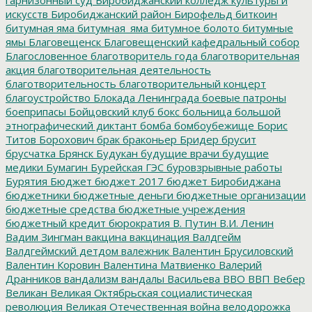
искусств
Биробиджанский район
Бирофельд
биткоин
битумная яма
битумная_яма
битумное болото
битумные
ямы
Благовещенск
Благовещенский кафедральный собор
Благословенное
благотворитель года
благотворительная
акция
благотворительная деятельность
благотворительность
благотворительный концерт
благоустройство
Блокада Ленинграда
боевые патроны
боеприпасы
Бойцовский клуб
бокс
больница
большой
этнографический диктант
бомба
бомбоубежище
Борис
Титов
Борохович
брак
браконьер
Бридер
брусит
брусчатка
Брянск
Будукан
будущие врачи
будущие
медики
Бумагин
Бурейская ГЭС
буровзрывные работы
Бурятия
Бюджет
бюджет 2017
бюджет Биробиджана
бюджетники
бюджетные деньги
бюджетные организации
бюджетные средства
бюджетные учреждения
бюджетный кредит
бюрократия
В. Путин
В.И. Ленин
Вадим Зингман
вакцина
вакцинация
Валдгейм
Валдгеймский детдом
валежник
Валентин Брусиловский
Валентин Коровин
Валентина Матвиенко
Валерий
Дранников
вандализм
вандалы
Васильева
ВВО
ВВП
Вебер
Великан
Великая Октябрьская социалистическая
революция
Великая Отечественная война
велодорожка