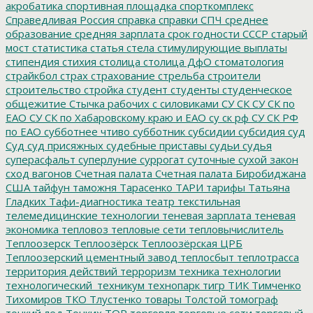
акробатика
спортивная площадка
спорткомплекс
Справедливая Россия
справка
справки
СПЧ
среднее
образование
средняя зарплата
срок годности
СССР
старый
мост
статистика
статья
стела
стимулирующие выплаты
стипендия
стихия
столица
столица ДфО
стоматология
страйкбол
страх
страхование
стрельба
строители
строительство
стройка
студент
студенты
студенческое
общежитие
Стычка рабочих с силовиками
СУ СК
СУ СК по
ЕАО
СУ СК по Хабаровскому краю и ЕАО
су ск рф
СУ СК РФ
по ЕАО
субботнее чтиво
субботник
субсидии
субсидия
суд
Суд
суд присяжных
судебные приставы
судьи
судья
суперасфальт
суперлуние
суррогат
суточные
сухой закон
сход вагонов
Счетная палата
Счетная палата Биробиджана
США
тайфун
таможня
Тарасенко
ТАРИ
тарифы
Татьяна
Гладких
Тафи-диагностика
театр
текстильная
телемедицинские технологии
теневая зарплата
теневая
экономика
тепловоз
тепловые сети
тепловычислитель
Теплоозерск
Теплоозёрск
Теплоозёрская ЦРБ
Теплоозерский цементный завод
теплосбыт
теплотрасса
территория действий
терроризм
техника
технологии
технологический_техникум
технопарк
тигр
ТИК
Тимченко
Тихомиров
ТКО
Тлустенко
товары
Толстой
томограф
тонкий лед
Тонких
ТОР
торговля
торговые сети
торговый