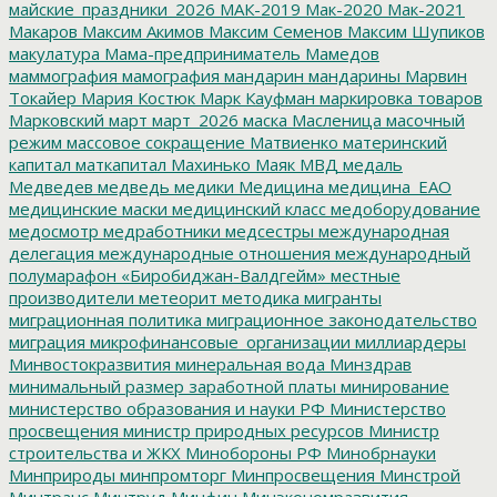
майские_праздники_2026
МАК-2019
Мак-2020
Мак-2021
Макаров
Максим Акимов
Максим Семенов
Максим Шупиков
макулатура
Мама-предприниматель
Мамедов
маммография
мамография
мандарин
мандарины
Марвин
Токайер
Мария Костюк
Марк Кауфман
маркировка товаров
Марковский
март
март_2026
маска
Масленица
масочный
режим
массовое сокращение
Матвиенко
материнский
капитал
маткапитал
Махинько
Маяк
МВД
медаль
Медведев
медведь
медики
Медицина
медицина_ЕАО
медицинские маски
медицинский класс
медоборудование
медосмотр
медработники
медсестры
международная
делегация
международные отношения
международный
полумарафон «Биробиджан-Валдгейм»
местные
производители
метеорит
методика
мигранты
миграционная политика
миграционное законодательство
миграция
микрофинансовые_организации
миллиардеры
Минвостокразвития
минеральная вода
Минздрав
минимальный размер заработной платы
минирование
министерство образования и науки РФ
Министерство
просвещения
министр природных ресурсов
Министр
строительства и ЖКХ
Минобороны РФ
Минобрнауки
Минприроды
минпромторг
Минпросвещения
Минстрой
Минтранс
Минтруд
Минфин
Минэкономразвития