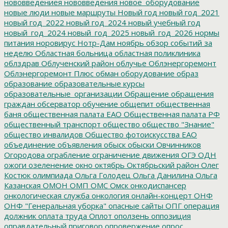
нововведениея
нововведения
новое_оборудование
новые люди
новые маршруты
Новый год
новый год_2021
новый год_2022
новый год_2024
новый учебный год
новый_год_2024
новый_год_2025
новый_год_2026
нормы
питания
норовирус
Нотр-Дам
ноябрь
обзор событий за
неделю
Областная больница
областная поликлиника
облздрав
Облученский район
облучье
Облэнергоремонт
Облэнергоремонт Плюс
обман
оборудование
образ
образование
образовательные курсы
образовательные_организации
Обращение
обращения
граждан
обсерватор
обучение
общепит
общественная
баня
общественная палата ЕАО
Общественная палата РФ
общественный транспорт
общество
общество "Знание"
общество инвалидов
Общество фотоискусства ЕАО
объединение
объявления
обыск
обыски
Овчинников
Огородова
ограбление
ограничение движения
ОГЭ
ОДН
ожоги
озеленение
окно
октябрь
Октябрьский район
Олег
Костюк
олимпиада
Ольга Голодец
Ольга Данилина
Ольга
Казанская
ОМОН
ОМП
ОМС
Омск
онкодиспансер
онкологическая служба
онкология
онлайн-концерт
ОНФ
ОНФ "Генеральная уборка"
опасные сайты
ОПГ
операция
должник
оплата труда
Оплот
оползень
оппозиция
оправдательный приговор
опровержение
опрос