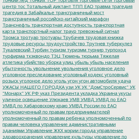
центр
тос
Тотальный диктант
ТПП ЕАО
травма
трагедия
трагедия в Забайкалье
трансграничный мост
трансграничный российско-китайский марафон
Транснефть
транспортная доступность
транспортная
карта
транспортный налог
траур
тревожный сигнал
Тромса
тротуар
тротуары
Трубачев
трудовая книжка
трудовые ресурсы
трудоустройство
Трутнев
туберкулез
Тукалевский
Турбин
туризм
туризмм
турнир
турпоход
турфирма
тхэквондо
ТЭЦ
Тюмень
тюрьма
Тяжелая
атлетика
убийство
уборка улиц
убыль
убыль населения
убыточность
увольнение
увольнения
уголовное дело
уголовное преследование
уголовный кодекс
уголовный
розыск
уголоное дело
уголь
угон
угон автомобиля
удача
УЖАСЫ НАШЕГО ГОРОДКА
узи
УК
УК "ДомСтроСервис"
УК
"Монарх"
УК РФ
указ Президента
укладка
Украина
укусы
уличное освещение
Улюкаев
УМВ
УМВД
УМВД по ЕАО
УМВД по Хабаровскому краю
УМВД России по ЕАО
уполномоченный по правам предпринимателей
уполномоченный по правам ребенка
уполномоченный по
правам человека
управление административными
зданиями
Управление ЖКХ мэрии города
управление
здравоохранения
управление культуры
управление по