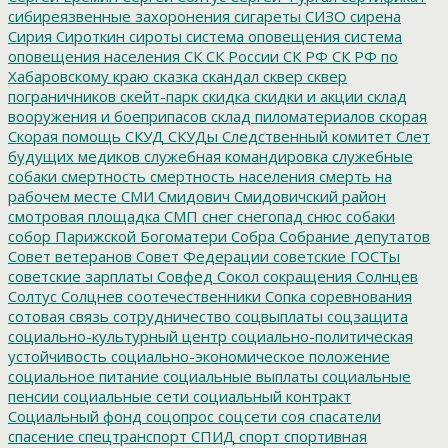
сибиреязвенные захоронения
сигареты
СИЗО
сирена
Сирия
Сироткин
сироты
система оповещения
система
оповещения населения
СК
СК России
СК РФ
СК РФ по
Хабаровскому краю
сказка
скандал
сквер
сквер
пограничников
скейт-парк
скидка
скидки и акции
склад
вооружения и боеприпасов
склад пиломатериалов
скорая
Скорая помощь
СКУД
СКУДы
Следственный комитет
Слет
будущих медиков
служебная командировка
служебные
собаки
смертность
смертность населения
смерть на
рабочем месте
СМИ
Смидович
Смидовичский район
смотровая площадка
СМП
снег
снегопад
снюс
собаки
собор Парижской Богоматери
Собра
Собрание депутатов
Совет ветеранов
Совет Федерации
советские ГОСТы
советские зарплаты
Совфед
Сокол
сокращения
Солнцев
Солтус
Солцнев
соотечественники
Сопка
соревнования
сотовая связь
сотрудничество
соцвыплаты
соцзащита
социально-культурный центр
социально-политическая
устойчивость
социально-экономическое положение
социальное питание
социальные выплаты
социальные
пенсии
социальные сети
социальный контракт
Социальный фонд
соцопрос
соцсети
соя
спасатели
спасение
спецтранспорт
СПИД
спорт
спортивная