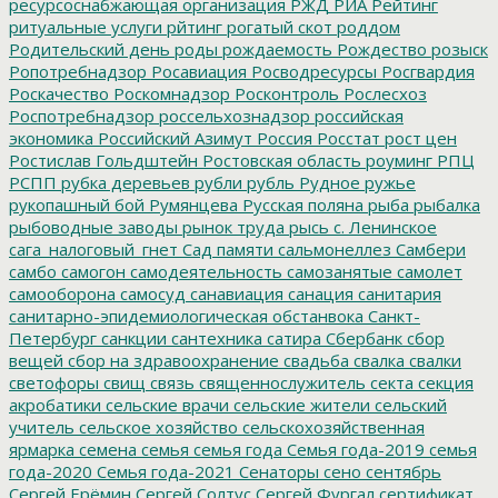
ресурсоснабжающая организация
РЖД
РИА Рейтинг
ритуальные услуги
рйтинг
рогатый скот
роддом
Родительский день
роды
рождаемость
Рождество
розыск
Ропотребнадзор
Росавиация
Росводресурсы
Росгвардия
Роскачество
Роскомнадзор
Росконтроль
Рослесхоз
Роспотребнадзор
россельхознадзор
российская
экономика
Российский Азимут
Россия
Росстат
рост цен
Ростислав Гольдштейн
Ростовская область
роуминг
РПЦ
РСПП
рубка деревьев
рубли
рубль
Рудное
ружье
рукопашный бой
Румянцева
Русская поляна
рыба
рыбалка
рыбоводные заводы
рынок труда
рысь
с. Ленинское
сага_налоговый_гнет
Сад памяти
сальмонеллез
Самбери
самбо
самогон
самодеятельность
самозанятые
самолет
самооборона
самосуд
санавиация
санация
санитария
санитарно-эпидемиологическая обстанвока
Санкт-
Петербург
санкции
сантехника
сатира
Сбербанк
сбор
вещей
сбор на здравоохранение
свадьба
свалка
свалки
светофоры
свищ
связь
священнослужитель
секта
секция
акробатики
сельские врачи
сельские жители
сельский
учитель
сельское хозяйство
сельскохозяйственная
ярмарка
семена
семья
семья года
Семья года-2019
семья
года-2020
Семья года-2021
Сенаторы
сено
сентябрь
Сергей Ерёмин
Сергей Солтус
Сергей Фургал
сертификат