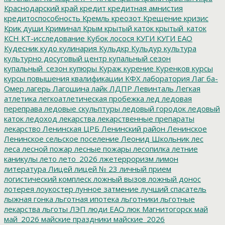
Краснодарский край
кредит
кредитная амнистия
кредитоспособность
Кремль
креозот
Крещение
кризис
Крик души
Криминал
Крым
крытый каток
крытый_каток
КСН
КТ-исследование
Кубок лосося
КУГИ
КУГИ ЕАО
Кудесник
кудо
кулинария
Кульдкр
Кульдур
культура
культурно досуговый центр
купальный сезон
купальный_сезон
купюры
Кураж
курение
Куренков
курсы
курсы повышения квалификации
КФХ
лаборатория
Лаг ба-
Омер
лагерь
Лагошина
лайк
ЛДПР
Левинталь
Легкая
атлетика
легкоатлетическая пробежка
лед
ледовая
переправа
ледовые скульптуры
ледовый городок
ледовый
каток
ледоход
лекарства
лекарственные препараты
лекарство
Ленинская ЦРБ
Ленинский район
Ленинское
Ленинское сельское поселение
Леонид Школьник
лес
леса
лесной пожар
лесные пожары
лесопилка
летние
каникулы
лето
лето_2026
лжетерроризм
лимон
литература
Лицей
лицей № 23
личный прием
логистический комплеск
ложный вызов
ложный донос
лотерея
лоукостер
лунное затмение
лучший спасатель
лыжная гонка
льготная ипотека
льготники
льготные
лекарства
льготы
ЛЭП
люди ЕАО
люк
Магнитогорск
май
май_2026
майские праздники
майские_2026