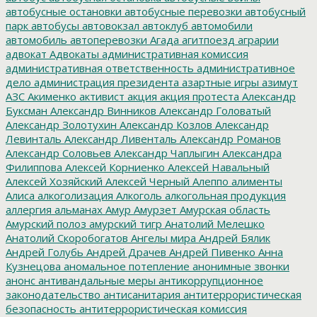
автобусные остановки
автобусные перевозки
автобусный
парк
автобусы
автовокзал
автоклуб
автомобили
автомобиль
автоперевозки
Агада
агитпоезд
аграрии
адвокат
Адвокаты
административная комиссия
административная ответственность
административное
дело
администрация президента
азартные игры
азимут
АЗС
Акименко
активист
акция
акция протеста
Александр
Буксман
Александр Винников
Александр Головатый
Александр Золотухин
Александр Козлов
Александр
Левинталь
Александр Ливенталь
Александр Романов
Александр Соловьев
Александр Чаплыгин
Александра
Филиппова
Алексей Корниенко
Алексей Навальный
Алексей Хозяйский
Алексей Черный
Алеппо
алименты
Алиса
алкоголизация
Алкоголь
алкогольная продукция
аллергия
альманах
Амур
Амурзет
Амурская область
Амурский полоз
амурский тигр
Анатолий Мелешко
Анатолий Скоробогатов
Ангелы мира
Андрей Бялик
Андрей Голубь
Андрей Драчев
Андрей Пивенко
Анна
Кузнецова
аномальное потепление
анонимные звонки
анонс
антивандальные меры
антикоррупционное
законодательство
антисанитария
антитеррористическая
безопасность
антитеррористическая комиссия