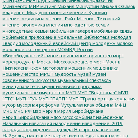
Минэнерго
МИР
митинг
Михаил Мишустин
Михаил Озимок
младенцы
Младушка
мнение
мнение_Кузовин
мнение_медицина
мнение_Райт
Мнение_Тиховский
мнение_экономика
мнения
многодетные семьи
многодетные_семьи
мобильная галерея
мобильная связь
мобильное приложение
модельная библиотека
Молодая
Гвардия
молодежный еврейский центр
молодежь
молоко
молочное скотоводство
МОМВД России
«Биробиджанский»
мониторинг
мониторинг цен
морг
морепродукты
Москва
Московское дело
мост
Мост в
Нижнеленинском
мотопомпа
мошенник
мошенники
мошенничество
МРОТ
мудрость
музей
музей
современного искусства
музыкальный спектакль
муниципалитеты
муниципальная программа
муниципальное имущество
МУП
МУП "Водоканал"
МУП
"ГТС"
МУП "ГУК
МУП "ПАТП"
МУП "Транспортная компания
мусор
мусорная реформа
Мусульманская община
МФЦ
МЧС
МЧС РФ
мэр
мэрия
мэрия Биробиджана
мэрия_Биробиджана
мясо
Мясокомбинат
набережная
Навальный
навигация
наводнение
наводнение_2019
награда
награждение
надежда
Назаров
назначения
Найфельд
наказание
накркотики
наледь
налог
налог на