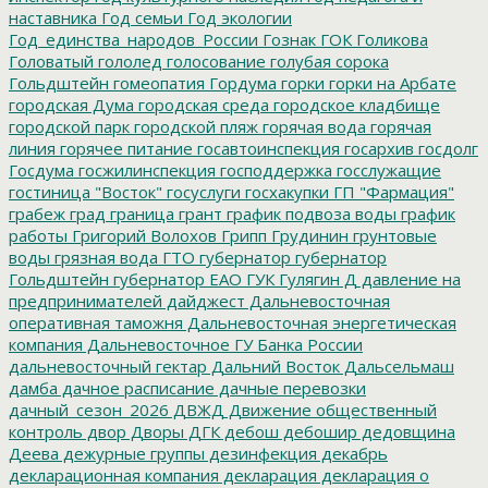
наставника
Год семьи
Год экологии
Год_единства_народов_России
Гознак
ГОК
Голикова
Головатый
гололед
голосование
голубая сорока
Гольдштейн
гомеопатия
Гордума
горки
горки на Арбате
городская Дума
городская среда
городское кладбище
городской парк
городской пляж
горячая вода
горячая
линия
горячее питание
госавтоинспекция
госархив
госдолг
Госдума
госжилинспекция
господдержка
госслужащие
гостиница "Восток"
госуслуги
госхакупки
ГП "Фармация"
грабеж
град
граница
грант
график подвоза воды
график
работы
Григорий Волохов
Грипп
Грудинин
грунтовые
воды
грязная вода
ГТО
губернатор
губернатор
Гольдштейн
губернатор ЕАО
ГУК
Гулягин
Д
давление на
предпринимателей
дайджест
Дальневосточная
оперативная таможня
Дальневосточная энергетическая
компания
Дальневосточное ГУ Банка России
дальневосточный гектар
Дальний Восток
Дальсельмаш
дамба
дачное расписание
дачные перевозки
дачный_сезон_2026
ДВЖД
Движение общественный
контроль
двор
Дворы
ДГК
дебош
дебошир
дедовщина
Деева
дежурные группы
дезинфекция
декабрь
декларационная компания
декларация
декларация о