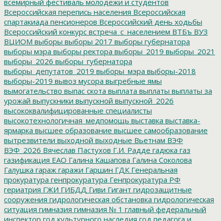
всемирный фестиваль молодежи и студентов
Всероссийская перепись населения
Всероссийская
спартакиада пенсионеров
Всероссийский день ходьбы
Всероссийский конкурс
встреча_с_населением
ВТБъ
ВУЗ
ВЦИОМ
выборы
выборы 2017
выборы губернатора
выборы мэра
выборы ректора
выборы_2019
выборы_2021
выборы_2026
выборы_губернатора
выборы_депутатов_2019
выборы_мэра
выборы-2018
выборы-2019
вывоз мусора
выгребные ямы
вымогательство
выпас скота
выплата
выплаты
выплаты за
урожай
выпускники
выпускной
выпускной_2026
высококвалифицированные специалисты
высокотехнологичная_медпомощь
выставка
выставка-
ярмарка
высшее образование
высшее самообразование
вытрезвители
выходной
выходные
Вьетнам
ВЭФ
ВЭФ_2026
Вячеслав Пастухов
Г.И. Радде
гадюка
газ
газификация ЕАО
Галина Кашапова
Галина Соколова
Галушка
гараж
гаражи
Гаршин
ГДК
Генеральная
прокуратура
генпрокуратура
Генпрокуратура РФ
гериатрия
ГЖИ
ГИБДД
Гиви
Гигант
гидрозащитные
сооружения
гидрологическая обстановка
гидрологическая
ситуация
гимназия
гимназия № 1
главный федеральный
инспектор
год культурного наследия
год педагога и