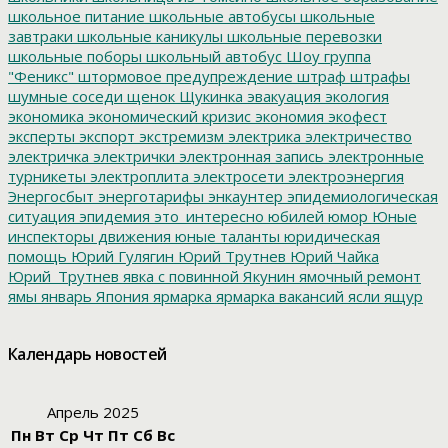
школьное питание
школьные автобусы
школьные
завтраки
школьные каникулы
школьные перевозки
школьные поборы
школьный автобус
Шоу группа
"Феникс"
штормовое предупреждение
штраф
штрафы
шумные соседи
щенок
Щукинка
эвакуация
экология
экономика
экономический кризис
экономия
экофест
эксперты
экспорт
экстремизм
электрика
электричество
электричка
электрички
электронная запись
электронные
турникеты
электроплита
электросети
электроэнергия
Энергосбыт
энерготарифы
энкаунтер
эпидемиологическая
ситуация
эпидемия
это_интересно
юбилей
юмор
Юные
инспекторы движения
юные таланты
юридическая
помощь
Юрий Гулягин
Юрий Трутнев
Юрий Чайка
Юрий_Трутнев
явка с повинной
Якунин
ямочный ремонт
ямы
январь
Япония
ярмарка
ярмарка вакансий
ясли
ящур
Календарь новостей
Апрель 2025
Пн
Вт
Ср
Чт
Пт
Сб
Вс