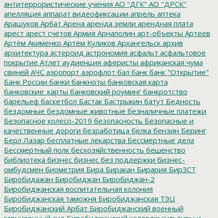
антитеррористические учения
АО "ДГК"
АО "ДРСК"
апелляция
аппарат видеофиксации
апрель
аптека
Арашуков
Арбат
Арена
аренда земли
арендная плата
арест
арест счетов
Армия
Арнаполин
арт-объекты
Артеев
Артём Акименко
Артём Куликов
Архангельск
архив
архитектура
астероид
астрономия
асфальт
асфальтовое
покрытие
Атлет
аудиенция
аферисты
африканская чума
свиней
АЧС
аэропорт
аэрофлот
бал
банк
банк "Открытие"
Банк России
банки
банкноты
банковская карта
банковские_карты
банковский роуминг
банкротство
барельеф
баскетбол
Бастак
Бастрыкин
батут
Бедность
бездомные
бездомные животные
безналичные платежи
Безопасное колесо-2019
безопасность
Безопасные и
качественные дороги
безработица
белка
бензин
Беринг
Берл Лазар
бесплатные лекарства
Бессмертные дела
Бессмертный полк
бесхозяйственность
бешенство
библиотека
бизнес
бизнес без поддержки
бизнес-
омбудсмен
биометрия
Бира
Биракан
Бирария
БирЗСТ
Биробидажан
Биробиджан
Биробиджан-2
Биробиджанская воспитательная колония
Биробиджанская таможня
Биробиджанская ТЭЦ
Биробиджанский Арбат
Биробиджанский военный
гарнизонный суд
Биробиджанский колледж культуры и