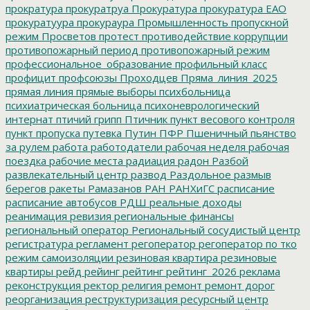
прократура
прокуратруа
Прокуратура
прокуратура ЕАО
прокуратуура
прокураура
Промышленность
пропускной
режим
Просветов
протест
противодействие коррупции
противопожарный период
противопожарный режим
профессиональное_образование
профильный класс
профицит
профсоюзы
Проходцев
Пряма_линия_2025
прямая линия
прямые выборы
психбольница
психиатрическая больница
психоневрологический
интернат
птичий грипп
Птичник
пункт весового контроля
пункт пропуска
путевка
Путин
ПФР
Пшеничный
пьянство
за рулем
работа
работодатели
рабочая неделя
рабочая
поездка
рабочие места
радиация
радон
Разбой
развлекательный центр
развод
Раздольное
размыв
берегов
ракеты
Рамазанов
РАН
РАНХиГС
расписание
расписание автобусов
РДШ
реальные доходы
реанимация
ревизия
региональные финансы
региональный оператор
Региональный сосудистый центр
регистратура
регламент
регоператор
регоператор по тко
режим самоизоляции
резиновая квартира
резиновые
квартиры
рейд
рейинг
рейтинг
рейтинг_2026
реклама
реконструкция
ректор
религия
ремонт
ремонт дорог
реорганизация
реструктуризация
ресурсный центр