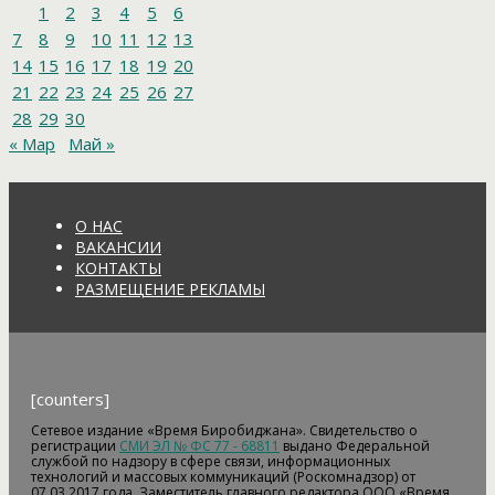
1
2
3
4
5
6
7
8
9
10
11
12
13
14
15
16
17
18
19
20
21
22
23
24
25
26
27
28
29
30
« Мар
Май »
О НАС
ВАКАНСИИ
КОНТАКТЫ
РАЗМЕЩЕНИЕ РЕКЛАМЫ
[counters]
Сетевое издание «Время Биробиджана». Свидетельство о
регистрации
СМИ ЭЛ № ФС 77 - 68811
выдано Федеральной
службой по надзору в сфере связи, информационных
технологий и массовых коммуникаций (Роскомнадзор) от
07.03.2017 года. Заместитель главного редактора ООО «Время