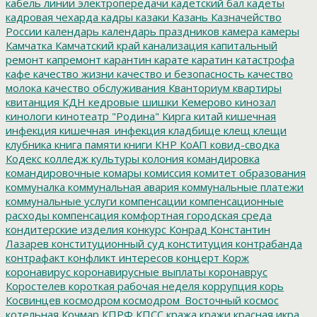
кабель линии электропередачи
кадетский бал
кадеты
кадровая чехарда
кадры
казаки
Казань
Казначейство
России
календарь
календарь праздников
камера
камеры
Камчатка
Камчатский край
канализация
капитальный
ремонт
капремонт
карантин
карате
каратин
катастрофа
кафе
качество жизни
качество и безопасность
качество
молока
качество обслуживания
Кванториум
квартиры
квитанция
КДН
кедровые шишки
Кемерово
кинозал
кинологи
кинотеатр "Родина"
Кирга
китай
кишечная
инфекция
кишечная_инфекция
кладбище
клещ
клещи
клубника
книга памяти
книги
КНР
КоАП
ковид-сводка
Кодекс
колледж культуры
колония
командировка
командировочные
комары
комиссия
комитет образования
коммуналка
коммунальная авария
коммунальные платежи
коммунальные услуги
компенсации
компенсационные
расходы
компенсация
комфортная городская среда
кондитерские изделия
конкурс
Конрад
Константин
Лазарев
конституционный суд
конституция
контрабанда
контрафакт
конфликт интересов
концерт
Корж
коронавирус
коронавирусные выплаты
коронаврус
Коростелев
короткая рабочая неделя
коррупция
корь
Косвинцев
космодром
космодром_Восточный
космос
котельная
Кочмар
КПРФ
КПСС
кража
кражи
красная икра