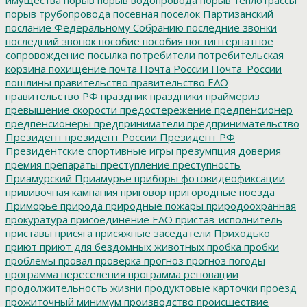
порыв трубопровода
посевная
поселок Партизанский
послание Федеральному Собранию
последние звонки
последний звонок
пособие
пособия
постинтернатное
сопровождение
посылка
потребители
потребительская
корзина
похищение
почта
Почта России
Почта_России
пошлины
правительство
правительство ЕАО
правительство РФ
праздник
праздники
праймериз
превышение скорости
предостережение
предпенсионер
предпенсионеры
предприниматели
предпринимательство
Президент
президент России
Президент РФ
Президентские спортивные игры
презумпция доверия
премия
препараты
преступление
преступность
Приамурский
Приамурье
приборы фотовидеофиксации
прививочная кампания
приговор
пригородные поезда
Приморье
природа
природные пожары
природоохранная
прокуратура
присоединение ЕАО
пристав-исполнитель
приставы
присяга
присяжные заседатели
Приходько
приют
приют для бездомных животных
пробка
пробки
проблемы
провал
проверка
прогноз
прогноз погоды
программа переселения
программа реновации
продолжительность жизни
продуктовые карточки
проезд
прожиточный минимум
производство
происшествие