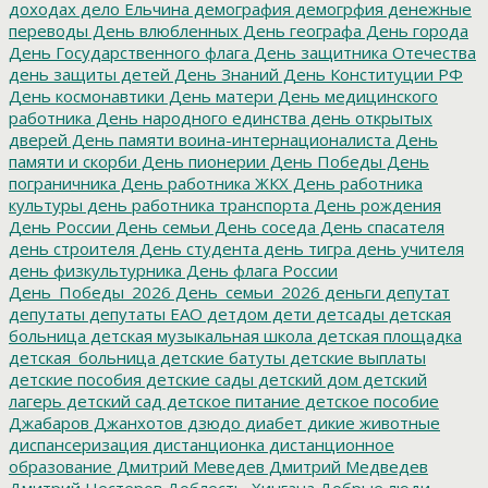
доходах
дело Ельчина
демография
демогрфия
денежные
переводы
День влюбленных
День географа
День города
День Государственного флага
День защитника Отечества
день защиты детей
День Знаний
День Конституции РФ
День космонавтики
День матери
День медицинского
работника
День народного единства
день открытых
дверей
День памяти воина-интернационалиста
День
памяти и скорби
День пионерии
День Победы
День
пограничника
День работника ЖКХ
День работника
культуры
день работника транспорта
День рождения
День России
День семьи
День соседа
День спасателя
день строителя
День студента
день тигра
день учителя
день физкультурника
День флага России
День_Победы_2026
День_семьи_2026
деньги
депутат
депутаты
депутаты ЕАО
детдом
дети
детсады
детская
больница
детская музыкальная школа
детская площадка
детская_больница
детские батуты
детские выплаты
детские пособия
детские сады
детский дом
детский
лагерь
детский сад
детское питание
детское пособие
Джабаров
Джанхотов
дзюдо
диабет
дикие животные
диспансеризация
дистанционка
дистанционное
образование
Дмитрий Меведев
Дмитрий Медведев
Дмитрий Нестеров
Доблесть_Хингана
Добрые люди