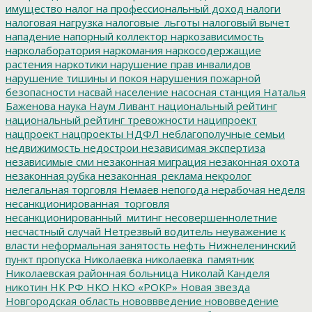
имущество
налог на профессиональный доход
налоги
налоговая нагрузка
налоговые_льготы
налоговый вычет
нападение
напорный коллектор
наркозависимость
нарколаборатория
наркомания
наркосодержащие
растения
наркотики
нарушение прав инвалидов
нарушение тишины и покоя
нарушения пожарной
безопасности
насвай
население
насосная станция
Наталья
Баженова
наука
Наум Ливант
национальный рейтинг
национальный рейтинг тревожности
наципроект
нацпроект
нацпроекты
НДФЛ
неблагополучные семьи
недвижимость
недострои
независимая экспертиза
независимые сми
незаконная миграция
незаконная охота
незаконная рубка
незаконная_реклама
некролог
нелегальная торговля
Немаев
непогода
нерабочая неделя
несанкционированная_торговля
несанкционированный_митинг
несовершеннолетние
несчастный случай
Нетрезвый водитель
неуважение к
власти
неформальная занятость
нефть
Нижнеленинский
пункт пропуска
Николаевка
николаевка_памятник
Николаевская районная больница
Николай Канделя
никотин
НК РФ
НКО
НКО «РОКР»
Новая звезда
Новгородская область
нововвведение
нововведение