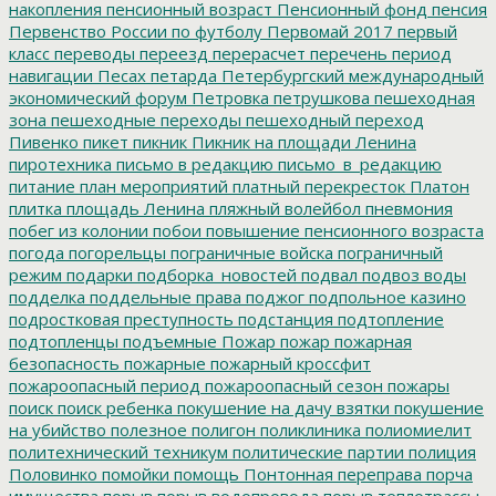
накопления
пенсионный возраст
Пенсионный фонд
пенсия
Первенство России по футболу
Первомай 2017
первый
класс
переводы
переезд
перерасчет
перечень
период
навигации
Песах
петарда
Петербургский международный
экономический форум
Петровка
петрушкова
пешеходная
зона
пешеходные переходы
пешеходный переход
Пивенко
пикет
пикник
Пикник на площади Ленина
пиротехника
письмо в редакцию
письмо_в_редакцию
питание
план мероприятий
платный перекресток
Платон
плитка
площадь Ленина
пляжный волейбол
пневмония
побег из колонии
побои
повышение пенсионного возраста
погода
погорельцы
пограничные войска
пограничный
режим
подарки
подборка_новостей
подвал
подвоз воды
подделка
поддельные права
поджог
подпольное казино
подростковая преступность
подстанция
подтопление
подтопленцы
подъемные
Пожар
пожар
пожарная
безопасность
пожарные
пожарный кроссфит
пожароопасный период
пожароопасный сезон
пожары
поиск
поиск ребенка
покушение на дачу взятки
покушение
на убийство
полезное
полигон
поликлиника
полиомиелит
политехнический техникум
политические партии
полиция
Половинко
помойки
помощь
Понтонная переправа
порча
имущества
порыв
порыв водопровода
порыв теплотрассы