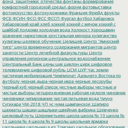
фонд_защитники_отечества
фонтаны
формирование
комфортной городской среды\
форум
фотовыставка
фотоискусство
фотохудожники
Франция
Фрейд
фрукты
ФСБ
ФСИН
ФСО
ФСС
ФССП
Фургал
футбол
Хабаровск
Хабаровский край
хлеб
хоккей
хоккей с мячом
хоккей с
шайбой
Холдоми
холодная вода
Холокост
Хорошавин
хранение наркотиков
хрустальная менора
хулиганство
хулиганы
целевое обучение
Целищев
Центр "Амурский
тигр"
центр временного содержания мигрантов
центр
занятости
Центр лечебной физкультуры
Центр
управления регионом
центральное водоснабжение
Центральный Банк
цены
цик
циклон
цирк
цифровое
телевидение
цифровой рубль
ЦСМ
ЦУР
Час земли
частичная мобилизация
Чемпионат Дальнего Востока по
футболу
черная дыра
черная икра
черные лесорубы
Черный куб
черный список
честные выборы
честные и
чистые выборы
четырехдневная рабочая неделя
чиновник
чиновники
чипирование
чистая питьевая вода
Чиунэ
Сугихара
ЧМ-2018
ЧП
чс
чума
шампанское
Шапиро
шахматы
шашки
шашлыки
швейная фабрика
Шевченко
шелковый путь
Шереметьево
школа
школа № 10
школа №
11
школа № 4
школа № 9
школы
школьная ярмарка
школьники
школьница из Томсино
школьное образование