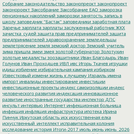
Собрание
законодательство
законопреокт
законопроект
законороект
Заксобрание
Заксобрание ЕАО
заморозка
пенсионных накоплений
заморозки
занятость
запись в
школу
заповедник "Бастак"
заповедники
заработная плата
Заречье
зарплата
зарплаты
заслуженный работник ЖКХ
зачистка_судей
защита прав предпринимателей
защита
предпринимателей
здравоохранение
земледельцы
землетрясение
земля
земский доктор
Земский_учитель
зима пришла
змеи
змея
золотой губернатор
Золотухин
золотые медалисты
зоозащитники
Иван Благодырь
Иван
Голунов
Иван Проходцев
ИВЛ
ивс
Игорь Ткачев
игрушки
идиш
избиение
избирательная кампания
избирком
Известковый
измени жизнь к лучшему
Израиль
имена
импорт
инвалиды
инвестирование
инвестиции
инвестиционные проекты
индекс самоизоляции
индекс
человеческого развития
индексация
инновационное
развитие
иностранные государства
инспектор ДПС
инсульт
интервью
Интернет
инфекционная больница
инфекция
инфляция
инфраструктура
ипотека
Ирина
Пинчук
Иркутская область
иск
искусственная елка
искусственный_интеллект
исправительная колония
исследование
история
Итоги-2017
июль
июнь
июнь_2026