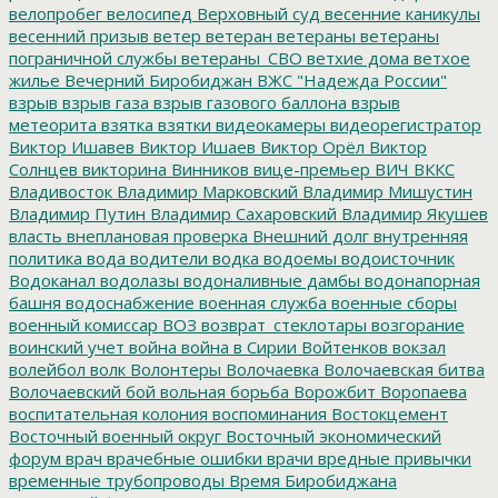
велопробег
велосипед
Верховный суд
весенние каникулы
весенний призыв
ветер
ветеран
ветераны
ветераны
пограничной службы
ветераны_СВО
ветхие дома
ветхое
жилье
Вечерний Биробиджан
ВЖС "Надежда России"
взрыв
взрыв газа
взрыв газового баллона
взрыв
метеорита
взятка
взятки
видеокамеры
видеорегистратор
Виктор Ишавев
Виктор Ишаев
Виктор Орёл
Виктор
Солнцев
викторина
Винников
вице-премьер
ВИЧ
ВККС
Владивосток
Владимир Марковский
Владимир Мишустин
Владимир Путин
Владимир Сахаровский
Владимир Якушев
власть
внеплановая проверка
Внешний долг
внутренняя
политика
вода
водители
водка
водоемы
водоисточник
Водоканал
водолазы
водоналивные дамбы
водонапорная
башня
водоснабжение
военная служба
военные сборы
военный комиссар
ВОЗ
возврат_стеклотары
возгорание
воинский учет
война
война в Сирии
Войтенков
вокзал
волейбол
волк
Волонтеры
Волочаевка
Волочаевская битва
Волочаевский бой
вольная борьба
Ворожбит
Воропаева
воспитательная колония
воспоминания
Востокцемент
Восточный военный округ
Восточный экономический
форум
врач
врачебные ошибки
врачи
вредные привычки
временные трубопроводы
Время Биробиджана