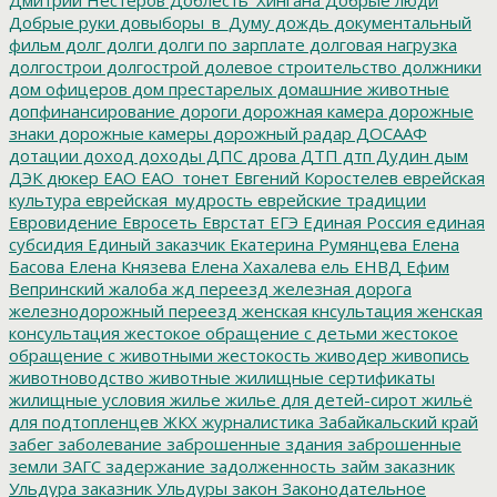
Добрые руки
довыборы_в_Думу
дождь
документальный
фильм
долг
долги
долги по зарплате
долговая нагрузка
долгострои
долгострой
долевое строительство
должники
дом офицеров
дом престарелых
домашние животные
допфинансирование
дороги
дорожная камера
дорожные
знаки
дорожные камеры
дорожный радар
ДОСААФ
дотации
доход
доходы
ДПС
дрова
ДТП
дтп
Дудин
дым
ДЭК
дюкер
ЕАО
ЕАО_тонет
Евгений Коростелев
еврейская
культура
еврейская_мудрость
еврейские традиции
Евровидение
Евросеть
Еврстат
ЕГЭ
Единая Россия
единая
субсидия
Единый заказчик
Екатерина Румянцева
Елена
Басова
Елена Князева
Елена Хахалева
ель
ЕНВД
Ефим
Вепринский
жалоба
жд переезд
железная дорога
железнодорожный переезд
женская кнсультация
женская
консультация
жестокое обращение с детьми
жестокое
обращение с животными
жестокость
живодер
живопись
животноводство
животные
жилищные сертификаты
жилищные условия
жилье
жилье для детей-сирот
жильё
для подтопленцев
ЖКХ
журналистика
Забайкальский край
забег
заболевание
заброшенные здания
заброшенные
земли
ЗАГС
задержание
задолженность
займ
заказник
Ульдура
заказник Ульдуры
закон
Законодательное