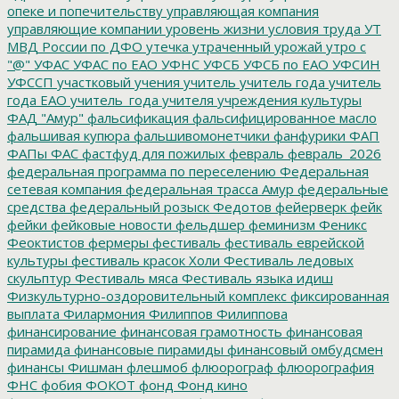
опеке и попечительству
управляющая компания
управляющие компании
уровень жизни
условия труда
УТ
МВД России по ДФО
утечка
утраченный урожай
утро с
"@"
УФАС
УФАС по ЕАО
УФНС
УФСБ
УФСБ по ЕАО
УФСИН
УФССП
участковый
учения
учитель
учитель года
учитель
года ЕАО
учитель_года
учителя
учреждения культуры
ФАД "Амур"
фальсификация
фальсифицированное масло
фальшивая купюра
фальшивомонетчики
фанфурики
ФАП
ФАПы
ФАС
фастфуд для пожилых
февраль
февраль_2026
федеральная программа по переселению
Федеральная
сетевая компания
федеральная трасса Амур
федеральные
средства
федеральный розыск
Федотов
фейерверк
фейк
фейки
фейковые новости
фельдшер
феминизм
Феникс
Феоктистов
фермеры
фестиваль
фестиваль еврейской
культуры
фестиваль красок Холи
Фестиваль ледовых
скульптур
Фестиваль мяса
Фестиваль языка идиш
Физкультурно-оздоровительный комплекс
фиксированная
выплата
Филармония
Филиппов
Филиппова
финансирование
финансовая грамотность
финансовая
пирамида
финансовые пирамиды
финансовый омбудсмен
финансы
Фишман
флешмоб
флюорограф
флюорография
ФНС
фобия
ФОКОТ
фонд
Фонд кино