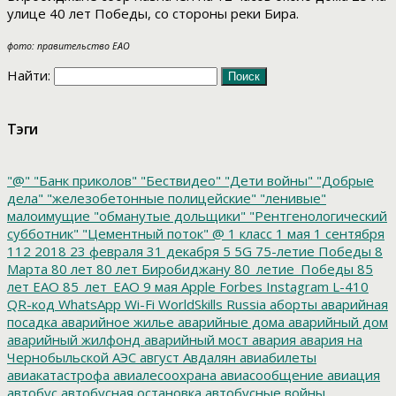
улице 40 лет Победы, со стороны реки Бира.
фото: правительство ЕАО
Найти:
Тэги
"@"
"Банк приколов"
"Бествидео"
"Дети войны"
"Добрые
дела"
"железобетонные полицейские"
"ленивые"
малоимущие
"обманутые дольщики"
"Рентгенологический
субботник"
"Цементный поток"
@
1 класс
1 мая
1 сентября
112
2018
23 февраля
31 декабря
5
5G
75-летие Победы
8
Марта
80 лет
80 лет Биробиджану
80_летие_Победы
85
лет ЕАО
85_лет_ЕАО
9 мая
Apple
Forbes
Instagram
L-410
QR-код
WhatsApp
Wi-Fi
WorldSkills Russia
аборты
аварийная
посадка
аварийное жилье
аварийные дома
аварийный дом
аварийный жилфонд
аварийный мост
авария
авария на
Чернобыльской АЭС
август
Авдалян
авиабилеты
авиакатастрофа
авиалесоохрана
авиасообщение
авиация
автобус
автобусная остановка
автобусные войны