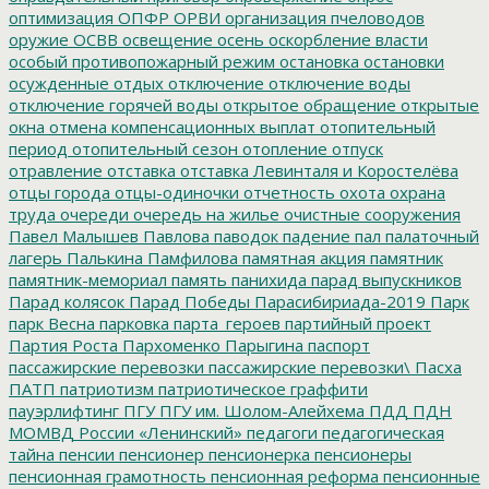
оптимизация
ОПФР
ОРВИ
организация пчеловодов
оружие
ОСВВ
освещение
осень
оскорбление власти
особый противопожарный режим
остановка
остановки
осужденные
отдых
отключение
отключение воды
отключение горячей воды
открытое обращение
открытые
окна
отмена компенсационных выплат
отопительный
период
отопительный сезон
отопление
отпуск
отравление
отставка
отставка Левинталя и Коростелёва
отцы города
отцы-одиночки
отчетность
охота
охрана
труда
очереди
очередь на жилье
очистные сооружения
Павел Малышев
Павлова
паводок
падение
пал
палаточный
лагерь
Палькина
Памфилова
памятная акция
памятник
памятник-мемориал
память
панихида
парад выпускников
Парад колясок
Парад Победы
Парасибириада-2019
Парк
парк Весна
парковка
парта_героев
партийный проект
Партия Роста
Пархоменко
Парыгина
паспорт
пассажирские перевозки
пассажирские перевозки\
Пасха
ПАТП
патриотизм
патриотическое граффити
пауэрлифтинг
ПГУ
ПГУ им. Шолом-Алейхема
ПДД
ПДН
МОМВД России «Ленинский»
педагоги
педагогическая
тайна
пенсии
пенсионер
пенсионерка
пенсионеры
пенсионная грамотность
пенсионная реформа
пенсионные