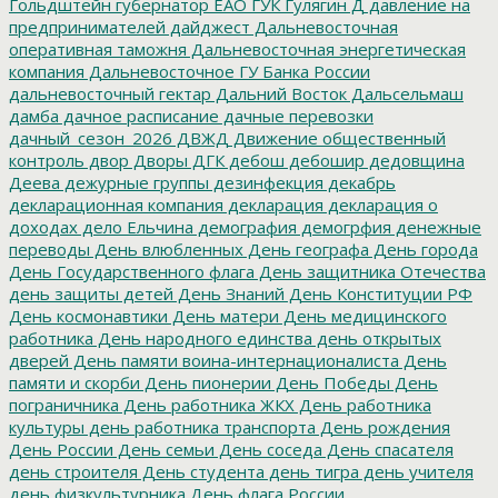
Гольдштейн
губернатор ЕАО
ГУК
Гулягин
Д
давление на
предпринимателей
дайджест
Дальневосточная
оперативная таможня
Дальневосточная энергетическая
компания
Дальневосточное ГУ Банка России
дальневосточный гектар
Дальний Восток
Дальсельмаш
дамба
дачное расписание
дачные перевозки
дачный_сезон_2026
ДВЖД
Движение общественный
контроль
двор
Дворы
ДГК
дебош
дебошир
дедовщина
Деева
дежурные группы
дезинфекция
декабрь
декларационная компания
декларация
декларация о
доходах
дело Ельчина
демография
демогрфия
денежные
переводы
День влюбленных
День географа
День города
День Государственного флага
День защитника Отечества
день защиты детей
День Знаний
День Конституции РФ
День космонавтики
День матери
День медицинского
работника
День народного единства
день открытых
дверей
День памяти воина-интернационалиста
День
памяти и скорби
День пионерии
День Победы
День
пограничника
День работника ЖКХ
День работника
культуры
день работника транспорта
День рождения
День России
День семьи
День соседа
День спасателя
день строителя
День студента
день тигра
день учителя
день физкультурника
День флага России