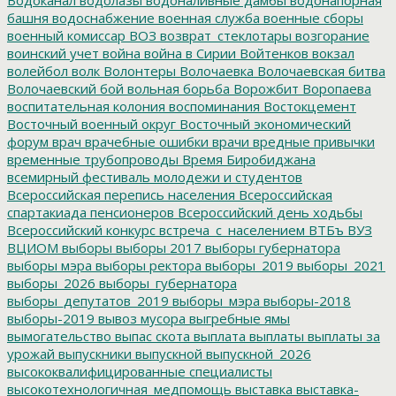
башня
водоснабжение
военная служба
военные сборы
военный комиссар
ВОЗ
возврат_стеклотары
возгорание
воинский учет
война
война в Сирии
Войтенков
вокзал
волейбол
волк
Волонтеры
Волочаевка
Волочаевская битва
Волочаевский бой
вольная борьба
Ворожбит
Воропаева
воспитательная колония
воспоминания
Востокцемент
Восточный военный округ
Восточный экономический
форум
врач
врачебные ошибки
врачи
вредные привычки
временные трубопроводы
Время Биробиджана
всемирный фестиваль молодежи и студентов
Всероссийская перепись населения
Всероссийская
спартакиада пенсионеров
Всероссийский день ходьбы
Всероссийский конкурс
встреча_с_населением
ВТБъ
ВУЗ
ВЦИОМ
выборы
выборы 2017
выборы губернатора
выборы мэра
выборы ректора
выборы_2019
выборы_2021
выборы_2026
выборы_губернатора
выборы_депутатов_2019
выборы_мэра
выборы-2018
выборы-2019
вывоз мусора
выгребные ямы
вымогательство
выпас скота
выплата
выплаты
выплаты за
урожай
выпускники
выпускной
выпускной_2026
высококвалифицированные специалисты
высокотехнологичная_медпомощь
выставка
выставка-