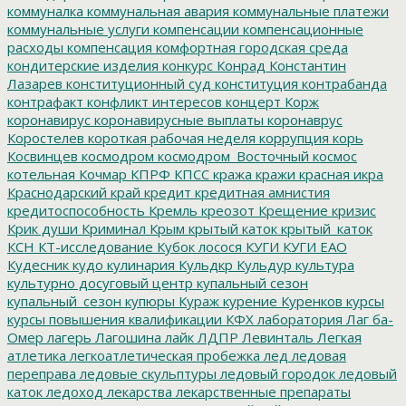
коммуналка
коммунальная авария
коммунальные платежи
коммунальные услуги
компенсации
компенсационные
расходы
компенсация
комфортная городская среда
кондитерские изделия
конкурс
Конрад
Константин
Лазарев
конституционный суд
конституция
контрабанда
контрафакт
конфликт интересов
концерт
Корж
коронавирус
коронавирусные выплаты
коронаврус
Коростелев
короткая рабочая неделя
коррупция
корь
Косвинцев
космодром
космодром_Восточный
космос
котельная
Кочмар
КПРФ
КПСС
кража
кражи
красная икра
Краснодарский край
кредит
кредитная амнистия
кредитоспособность
Кремль
креозот
Крещение
кризис
Крик души
Криминал
Крым
крытый каток
крытый_каток
КСН
КТ-исследование
Кубок лосося
КУГИ
КУГИ ЕАО
Кудесник
кудо
кулинария
Кульдкр
Кульдур
культура
культурно досуговый центр
купальный сезон
купальный_сезон
купюры
Кураж
курение
Куренков
курсы
курсы повышения квалификации
КФХ
лаборатория
Лаг ба-
Омер
лагерь
Лагошина
лайк
ЛДПР
Левинталь
Легкая
атлетика
легкоатлетическая пробежка
лед
ледовая
переправа
ледовые скульптуры
ледовый городок
ледовый
каток
ледоход
лекарства
лекарственные препараты