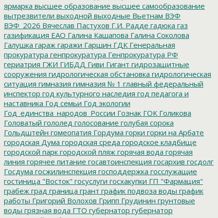
ярмарка
высшее образование
высшее самообразование
вытрезвители
выходной
выходные
Вьетнам
ВЭФ
ВЭФ_2026
Вячеслав Пастухов
Г.И. Радде
гадюка
газ
газификация ЕАО
Галина Кашапова
Галина Соколова
Галушка
гараж
гаражи
Гаршин
ГДК
Генеральная
прокуратура
генпрокуратура
Генпрокуратура РФ
гериатрия
ГЖИ
ГИБДД
Гиви
Гигант
гидрозащитные
сооружения
гидрологическая обстановка
гидрологическая
ситуация
гимназия
гимназия № 1
главный федеральный
инспектор
год культурного наследия
год педагога и
наставника
Год семьи
Год экологии
Год_единства_народов_России
Гознак
ГОК
Голикова
Головатый
гололед
голосование
голубая сорока
Гольдштейн
гомеопатия
Гордума
горки
горки на Арбате
городская Дума
городская среда
городское кладбище
городской парк
городской пляж
горячая вода
горячая
линия
горячее питание
госавтоинспекция
госархив
госдолг
Госдума
госжилинспекция
господдержка
госслужащие
гостиница "Восток"
госуслуги
госхакупки
ГП "Фармация"
грабеж
град
граница
грант
график подвоза воды
график
работы
Григорий Волохов
Грипп
Грудинин
грунтовые
воды
грязная вода
ГТО
губернатор
губернатор