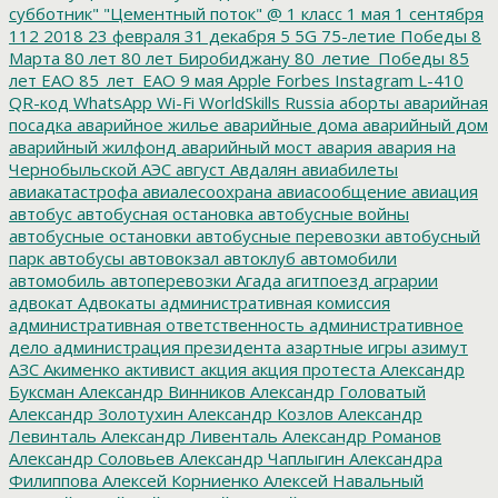
субботник"
"Цементный поток"
@
1 класс
1 мая
1 сентября
112
2018
23 февраля
31 декабря
5
5G
75-летие Победы
8
Марта
80 лет
80 лет Биробиджану
80_летие_Победы
85
лет ЕАО
85_лет_ЕАО
9 мая
Apple
Forbes
Instagram
L-410
QR-код
WhatsApp
Wi-Fi
WorldSkills Russia
аборты
аварийная
посадка
аварийное жилье
аварийные дома
аварийный дом
аварийный жилфонд
аварийный мост
авария
авария на
Чернобыльской АЭС
август
Авдалян
авиабилеты
авиакатастрофа
авиалесоохрана
авиасообщение
авиация
автобус
автобусная остановка
автобусные войны
автобусные остановки
автобусные перевозки
автобусный
парк
автобусы
автовокзал
автоклуб
автомобили
автомобиль
автоперевозки
Агада
агитпоезд
аграрии
адвокат
Адвокаты
административная комиссия
административная ответственность
административное
дело
администрация президента
азартные игры
азимут
АЗС
Акименко
активист
акция
акция протеста
Александр
Буксман
Александр Винников
Александр Головатый
Александр Золотухин
Александр Козлов
Александр
Левинталь
Александр Ливенталь
Александр Романов
Александр Соловьев
Александр Чаплыгин
Александра
Филиппова
Алексей Корниенко
Алексей Навальный