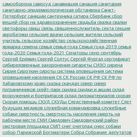
самооборона
самосуд
санавиация
санация
санитария
санитарно-эпидемиологическая обстанвока
Санкт-
Петербург
санкции
сантехника
сатира
Сбербанк
сбор
вещей
сбор на здравоохранение
свадьба
свалка
свалки
светофоры
свищ
связь
священнослужитель
секта
секция
акробатики
сельские врачи
сельские жители
сельский
учитель
сельское хозяйство
сельскохозяйственная
ярмарка
семена
семья
семья года
Семья года-2019
семья
года-2020
Семья года-2021
Сенаторы
сено
сентябрь
Сергей Ерёмин
Сергей Солтус
Сергей Фургал
сертификат
сибиреязвенные захоронения
сигареты
СИЗО
сирена
Сирия
Сироткин
сироты
система оповещения
система
оповещения населения
СК
СК России
СК РФ
СК РФ по
Хабаровскому краю
сказка
скандал
сквер
сквер
пограничников
скейт-парк
скидка
скидки и акции
склад
вооружения и боеприпасов
склад пиломатериалов
скорая
Скорая помощь
СКУД
СКУДы
Следственный комитет
Слет
будущих медиков
служебная командировка
служебные
собаки
смертность
смертность населения
смерть на
рабочем месте
СМИ
Смидович
Смидовичский район
смотровая площадка
СМП
снег
снегопад
снюс
собаки
собор Парижской Богоматери
Собра
Собрание депутатов