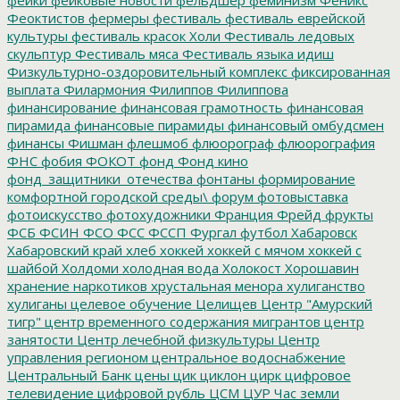
Феоктистов
фермеры
фестиваль
фестиваль еврейской
культуры
фестиваль красок Холи
Фестиваль ледовых
скульптур
Фестиваль мяса
Фестиваль языка идиш
Физкультурно-оздоровительный комплекс
фиксированная
выплата
Филармония
Филиппов
Филиппова
финансирование
финансовая грамотность
финансовая
пирамида
финансовые пирамиды
финансовый омбудсмен
финансы
Фишман
флешмоб
флюорограф
флюорография
ФНС
фобия
ФОКОТ
фонд
Фонд кино
фонд_защитники_отечества
фонтаны
формирование
комфортной городской среды\
форум
фотовыставка
фотоискусство
фотохудожники
Франция
Фрейд
фрукты
ФСБ
ФСИН
ФСО
ФСС
ФССП
Фургал
футбол
Хабаровск
Хабаровский край
хлеб
хоккей
хоккей с мячом
хоккей с
шайбой
Холдоми
холодная вода
Холокост
Хорошавин
хранение наркотиков
хрустальная менора
хулиганство
хулиганы
целевое обучение
Целищев
Центр "Амурский
тигр"
центр временного содержания мигрантов
центр
занятости
Центр лечебной физкультуры
Центр
управления регионом
центральное водоснабжение
Центральный Банк
цены
цик
циклон
цирк
цифровое
телевидение
цифровой рубль
ЦСМ
ЦУР
Час земли