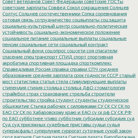
Совет ветеранов
Совет Федерации
советские ГОСТы
советские зарплаты
Совфед
Сокол
сокращения
Солнцев
Солтус
Солцнев
соотечественники
Сопка
соревнования
сотовая связь
сотрудничество
соцвыплаты
соцзащита
социально-культурный центр
социально-политическая
устойчивость
социально-экономическое положение
социальное питание
социальные выплаты
социальные
пенсии
социальные сети
социальный контракт
Социальный фонд
соцопрос
соцсети
соя
спасатели
спасение
спецтранспорт
СПИД
спорт
спортивная
акробатика
спортивная площадка
спорткомплекс
Справедливая Россия
справка
справки
СПЧ
среднее
образование
средняя зарплата
срок годности
СССР
старый
мост
статистика
статья
стела
стимулирующие выплаты
стипендия
стихия
столица
столица ДфО
стоматология
страйкбол
страх
страхование
стрельба
строители
строительство
стройка
студент
студенты
студенческое
общежитие
Стычка рабочих с силовиками
СУ СК
СУ СК по
ЕАО
СУ СК по Хабаровскому краю и ЕАО
су ск рф
СУ СК РФ
по ЕАО
субботнее чтиво
субботник
субсидии
субсидия
суд
Суд
суд присяжных
судебные приставы
судьи
судья
суперасфальт
суперлуние
суррогат
суточные
сухой закон
сход вагонов
Счетная палата
Счетная палата Биробиджана