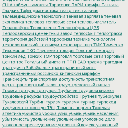
США
тайфун
таможня
Тарасенко
ТАРИ
тарифы
Татьяна
Гладких
Тафи-диагностика
театр
текстильная
телемедицинские технологии
теневая зарплата
теневая
экономика
тепловоз
тепловые сети
тепловычислитель
Теплоозёрск
Теплоозерск
Теплоозёрская ЦРБ
Теплоозерский цементный завод
теплосбыт
теплотрасса
территория действий
терроризм
техника
технологии
технологический_техникум
технопарк
тигр
ТИК
Тимченко
Тихомиров
ТКО
Тлустенко
товары
Толстой
томограф
тонкий лед
Тонких
ТОР
торговля
торговые сети
торговый
центр
тос
Тотальный диктант
ТПП ЕАО
травма
трагедия
трагедия в Забайкалье
трансграничный мост
трансграничный российско-китайский марафон
Транснефть
транспортная доступность
транспортная
карта
транспортный налог
траур
тревожный сигнал
Тромса
тротуар
тротуары
Трубачев
трудовая книжка
трудовые ресурсы
трудоустройство
Трутнев
туберкулез
Тукалевский
Турбин
туризм
туризмм
турнир
турпоход
турфирма
тхэквондо
ТЭЦ
Тюмень
тюрьма
Тяжелая
атлетика
убийство
уборка улиц
убыль
убыль населения
убыточность
увольнение
увольнения
уголовное дело
уголовное преследование
уголовный кодекс
уголовный