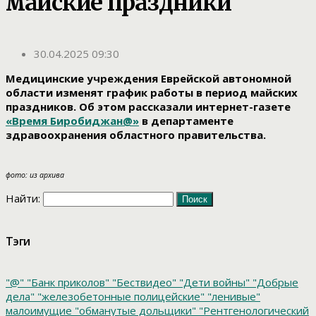
майские праздники
30.04.2025 09:30
Медицинские учреждения Еврейской автономной
области изменят график работы в период майских
праздников. Об этом рассказали интернет-газете
«Время Биробиджан@»
в департаменте
здравоохранения областного правительства.
фото: из архива
Найти:
Тэги
"@"
"Банк приколов"
"Бествидео"
"Дети войны"
"Добрые
дела"
"железобетонные полицейские"
"ленивые"
малоимущие
"обманутые дольщики"
"Рентгенологический