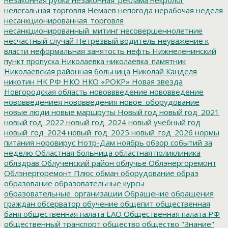
нелегальная торговля
Немаев
непогода
нерабочая неделя
несанкционированная_торговля
несанкционированный_митинг
несовершеннолетние
несчастный случай
Нетрезвый водитель
неуважение к
власти
неформальная занятость
нефть
Нижнеленинский
пункт пропуска
Николаевка
николаевка_памятник
Николаевская районная больница
Николай Канделя
никотин
НК РФ
НКО
НКО «РОКР»
Новая звезда
Новгородская область
нововвведение
нововведение
нововведениея
нововведения
новое_оборудование
новые люди
новые маршруты
Новый год
новый год_2021
новый год_2022
новый год_2024
новый учебный год
новый_год_2024
новый_год_2025
новый_год_2026
нормы
питания
норовирус
Нотр-Дам
ноябрь
обзор событий за
неделю
Областная больница
областная поликлиника
облздрав
Облученский район
облучье
Облэнергоремонт
Облэнергоремонт Плюс
обман
оборудование
образ
образование
образовательные курсы
образовательные_организации
Обращение
обращения
граждан
обсерватор
обучение
общепит
общественная
баня
общественная палата ЕАО
Общественная палата РФ
общественный транспорт
общество
общество "Знание"