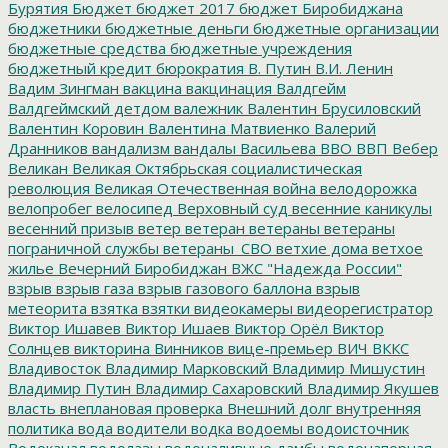
Бурятия
Бюджет
бюджет 2017
бюджет Биробиджана
бюджетники
бюджетные деньги
бюджетные организации
бюджетные средства
бюджетные учреждения
бюджетный кредит
бюрократия
В. Путин
В.И. Ленин
Вадим Зингман
вакцина
вакцинация
Валдгейм
Валдгеймский детдом
валежник
Валентин Брусиловский
Валентин Коровин
Валентина Матвиенко
Валерий
Дранников
вандализм
вандалы
Васильева
ВВО
ВВП
Вебер
Великан
Великая Октябрьская социалистическая
революция
Великая Отечественная война
велодорожка
велопробег
велосипед
Верховный суд
весенние каникулы
весенний призыв
ветер
ветеран
ветераны
ветераны
пограничной службы
ветераны_СВО
ветхие дома
ветхое
жилье
Вечерний Биробиджан
ВЖС "Надежда России"
взрыв
взрыв газа
взрыв газового баллона
взрыв
метеорита
взятка
взятки
видеокамеры
видеорегистратор
Виктор Ишавев
Виктор Ишаев
Виктор Орёл
Виктор
Солнцев
викторина
Винников
вице-премьер
ВИЧ
ВККС
Владивосток
Владимир Марковский
Владимир Мишустин
Владимир Путин
Владимир Сахаровский
Владимир Якушев
власть
внеплановая проверка
Внешний долг
внутренняя
политика
вода
водители
водка
водоемы
водоисточник
Водоканал
водолазы
водоналивные дамбы
водонапорная