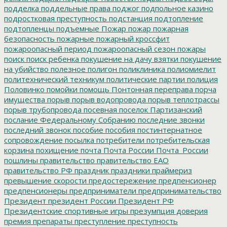
подделка
поддельные права
поджог
подпольное казино
подростковая преступность
подстанция
подтопление
подтопленцы
подъемные
Пожар
пожар
пожарная
безопасность
пожарные
пожарный кроссфит
пожароопасный период
пожароопасный сезон
пожары
поиск
поиск ребенка
покушение на дачу взятки
покушение
на убийство
полезное
полигон
поликлиника
полиомиелит
политехнический техникум
политические партии
полиция
Половинко
помойки
помощь
Понтонная переправа
порча
имущества
порыв
порыв водопровода
порыв теплотрассы
порыв трубопровода
посевная
поселок Партизанский
послание Федеральному Собранию
последние звонки
последний звонок
пособие
пособия
постинтернатное
сопровождение
посылка
потребители
потребительская
корзина
похищение
почта
Почта России
Почта_России
пошлины
правительство
правительство ЕАО
правительство РФ
праздник
праздники
праймериз
превышение скорости
предостережение
предпенсионер
предпенсионеры
предприниматели
предпринимательство
Президент
президент России
Президент РФ
Президентские спортивные игры
презумпция доверия
премия
препараты
преступление
преступность