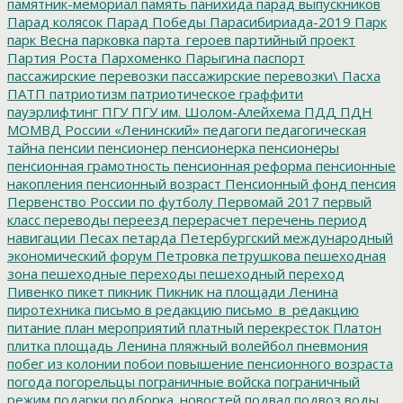
памятник-мемориал
память
панихида
парад выпускников
Парад колясок
Парад Победы
Парасибириада-2019
Парк
парк Весна
парковка
парта_героев
партийный проект
Партия Роста
Пархоменко
Парыгина
паспорт
пассажирские перевозки
пассажирские перевозки\
Пасха
ПАТП
патриотизм
патриотическое граффити
пауэрлифтинг
ПГУ
ПГУ им. Шолом-Алейхема
ПДД
ПДН
МОМВД России «Ленинский»
педагоги
педагогическая
тайна
пенсии
пенсионер
пенсионерка
пенсионеры
пенсионная грамотность
пенсионная реформа
пенсионные
накопления
пенсионный возраст
Пенсионный фонд
пенсия
Первенство России по футболу
Первомай 2017
первый
класс
переводы
переезд
перерасчет
перечень
период
навигации
Песах
петарда
Петербургский международный
экономический форум
Петровка
петрушкова
пешеходная
зона
пешеходные переходы
пешеходный переход
Пивенко
пикет
пикник
Пикник на площади Ленина
пиротехника
письмо в редакцию
письмо_в_редакцию
питание
план мероприятий
платный перекресток
Платон
плитка
площадь Ленина
пляжный волейбол
пневмония
побег из колонии
побои
повышение пенсионного возраста
погода
погорельцы
пограничные войска
пограничный
режим
подарки
подборка_новостей
подвал
подвоз воды