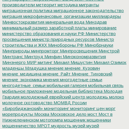
производители
метеорит
методика
мигранты
миграционная политика
миграционное законодательство
миграция
микрофинансовые_организации
миллиардеры
Минвостокразвития
минеральная вода
Минздрав
минимальный размер заработной платы
минирование
министерство образования и науки РФ
Министерство
просвещения
министр природных ресурсов
Министр
строительства и ЖКХ
Минобороны РФ
Минобрнауки
Минприроды
минпромторг
Минпросвещения
Минстрой
Минтранс
Минтруд
Минфин
Минэкономразвития
Минэнерго
МИР
митинг
Михаил Мишустин
Михаил Озимок
младенцы
Младушка
мнение
мнение_Кузовин
мнение_медицина
мнение_Райт
Мнение_Тиховский
мнение_экономика
мнения
многодетные семьи
многодетные_семьи
мобильная галерея
мобильная связь
мобильное приложение
модельная библиотека
Молодая
Гвардия
молодежный еврейский центр
молодежь
молоко
молочное скотоводство
МОМВД России
«Биробиджанский»
мониторинг
мониторинг цен
морг
морепродукты
Москва
Московское дело
мост
Мост в
Нижнеленинском
мотопомпа
мошенник
мошенники
мошенничество
МРОТ
мудрость
музей
музей