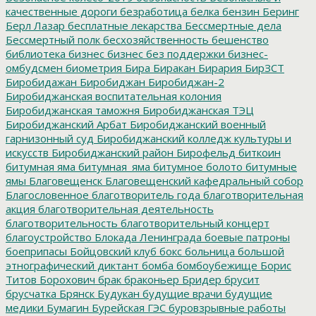
качественные дороги
безработица
белка
бензин
Беринг
Берл Лазар
бесплатные лекарства
Бессмертные дела
Бессмертный полк
бесхозяйственность
бешенство
библиотека
бизнес
бизнес без поддержки
бизнес-
омбудсмен
биометрия
Бира
Биракан
Бирария
БирЗСТ
Биробидажан
Биробиджан
Биробиджан-2
Биробиджанская воспитательная колония
Биробиджанская таможня
Биробиджанская ТЭЦ
Биробиджанский Арбат
Биробиджанский военный
гарнизонный суд
Биробиджанский колледж культуры и
искусств
Биробиджанский район
Бирофельд
биткоин
битумная яма
битумная_яма
битумное болото
битумные
ямы
Благовещенск
Благовещенский кафедральный собор
Благословенное
благотворитель года
благотворительная
акция
благотворительная деятельность
благотворительность
благотворительный концерт
благоустройство
Блокада Ленинграда
боевые патроны
боеприпасы
Бойцовский клуб
бокс
больница
большой
этнографический диктант
бомба
бомбоубежище
Борис
Титов
Борохович
брак
браконьер
Бридер
брусит
брусчатка
Брянск
Будукан
будущие врачи
будущие
медики
Бумагин
Бурейская ГЭС
буровзрывные работы