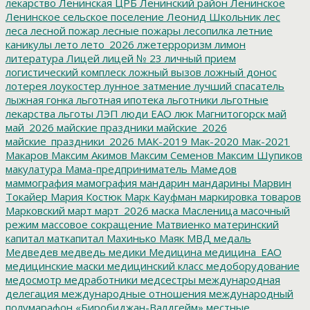
лекарство
Ленинская ЦРБ
Ленинский район
Ленинское
Ленинское сельское поселение
Леонид Школьник
лес
леса
лесной пожар
лесные пожары
лесопилка
летние
каникулы
лето
лето_2026
лжетерроризм
лимон
литература
Лицей
лицей № 23
личный прием
логистический комплеск
ложный вызов
ложный донос
лотерея
лоукостер
лунное затмение
лучший спасатель
лыжная гонка
льготная ипотека
льготники
льготные
лекарства
льготы
ЛЭП
люди ЕАО
люк
Магнитогорск
май
май_2026
майские праздники
майские_2026
майские_праздники_2026
МАК-2019
Мак-2020
Мак-2021
Макаров
Максим Акимов
Максим Семенов
Максим Шупиков
макулатура
Мама-предприниматель
Мамедов
маммография
мамография
мандарин
мандарины
Марвин
Токайер
Мария Костюк
Марк Кауфман
маркировка товаров
Марковский
март
март_2026
маска
Масленица
масочный
режим
массовое сокращение
Матвиенко
материнский
капитал
маткапитал
Махинько
Маяк
МВД
медаль
Медведев
медведь
медики
Медицина
медицина_ЕАО
медицинские маски
медицинский класс
медоборудование
медосмотр
медработники
медсестры
международная
делегация
международные отношения
международный
полумарафон «Биробиджан-Валдгейм»
местные