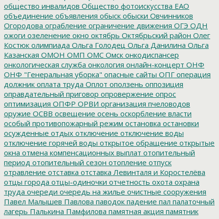
общество инвалидов
Общество фотоискусства ЕАО
объединение
объявления
обыск
обыски
Овчинников
Огородова
ограбление
ограничение движения
ОГЭ
ОДН
ожоги
озеленение
окно
октябрь
Октябрьский район
Олег
Костюк
олимпиада
Ольга Голодец
Ольга Данилина
Ольга
Казанская
ОМОН
ОМП
ОМС
Омск
онкодиспансер
онкологическая служба
онкология
онлайн-концерт
ОНФ
ОНФ "Генеральная уборка"
опасные сайты
ОПГ
операция
должник
оплата труда
Оплот
оползень
оппозиция
оправдательный приговор
опровержение
опрос
оптимизация
ОПФР
ОРВИ
организация пчеловодов
оружие
ОСВВ
освещение
осень
оскорбление власти
особый противопожарный режим
остановка
остановки
осужденные
отдых
отключение
отключение воды
отключение горячей воды
открытое обращение
открытые
окна
отмена компенсационных выплат
отопительный
период
отопительный сезон
отопление
отпуск
отравление
отставка
отставка Левинталя и Коростелёва
отцы города
отцы-одиночки
отчетность
охота
охрана
труда
очереди
очередь на жилье
очистные сооружения
Павел Малышев
Павлова
паводок
падение
пал
палаточный
лагерь
Палькина
Памфилова
памятная акция
памятник