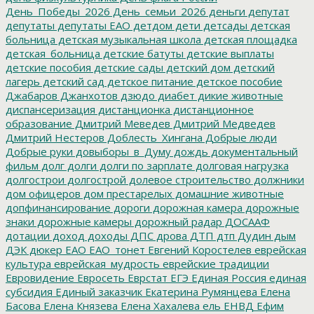
День_Победы_2026
День_семьи_2026
деньги
депутат
депутаты
депутаты ЕАО
детдом
дети
детсады
детская
больница
детская музыкальная школа
детская площадка
детская_больница
детские батуты
детские выплаты
детские пособия
детские сады
детский дом
детский
лагерь
детский сад
детское питание
детское пособие
Джабаров
Джанхотов
дзюдо
диабет
дикие животные
диспансеризация
дистанционка
дистанционное
образование
Дмитрий Меведев
Дмитрий Медведев
Дмитрий Нестеров
Доблесть_Хингана
Добрые люди
Добрые руки
довыборы_в_Думу
дождь
документальный
фильм
долг
долги
долги по зарплате
долговая нагрузка
долгострои
долгострой
долевое строительство
должники
дом офицеров
дом престарелых
домашние животные
допфинансирование
дороги
дорожная камера
дорожные
знаки
дорожные камеры
дорожный радар
ДОСААФ
дотации
доход
доходы
ДПС
дрова
ДТП
дтп
Дудин
дым
ДЭК
дюкер
ЕАО
ЕАО_тонет
Евгений Коростелев
еврейская
культура
еврейская_мудрость
еврейские традиции
Евровидение
Евросеть
Еврстат
ЕГЭ
Единая Россия
единая
субсидия
Единый заказчик
Екатерина Румянцева
Елена
Басова
Елена Князева
Елена Хахалева
ель
ЕНВД
Ефим