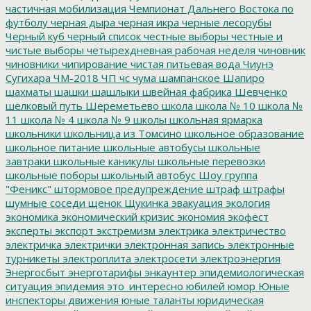
частичная мобилизация
Чемпионат Дальнего Востока по
футболу
черная дыра
черная икра
черные лесорубы
Черный куб
черный список
честные выборы
честные и
чистые выборы
четырехдневная рабочая неделя
чиновник
чиновники
чипирование
чистая питьевая вода
Чиунэ
Сугихара
ЧМ-2018
ЧП
чс
чума
шампанское
Шапиро
шахматы
шашки
шашлыки
швейная фабрика
Шевченко
шелковый путь
Шереметьево
школа
школа № 10
школа №
11
школа № 4
школа № 9
школы
школьная ярмарка
школьники
школьница из Томсино
школьное образование
школьное питание
школьные автобусы
школьные
завтраки
школьные каникулы
школьные перевозки
школьные поборы
школьный автобус
Шоу группа
"Феникс"
штормовое предупреждение
штраф
штрафы
шумные соседи
щенок
Щукинка
эвакуация
экология
экономика
экономический кризис
экономия
экофест
эксперты
экспорт
экстремизм
электрика
электричество
электричка
электрички
электронная запись
электронные
турникеты
электроплита
электросети
электроэнергия
Энергосбыт
энерготарифы
энкаунтер
эпидемиологическая
ситуация
эпидемия
это_интересно
юбилей
юмор
Юные
инспекторы движения
юные таланты
юридическая