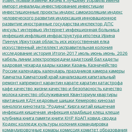
импорт
инвалиды
инвестирование
инвестиции
инвестиционные проекты
индекс самоизоляции
индекс
человеческого развития
индексация
инновационное
развитие
иностранные государства
инспектор ДПС
инсульт
интервью
Интернет
инфекционная больница
инфекция
инфляция
инфраструктура
ипотека
Ирина
Пинчук
Иркутская область
иск
искусственная елка
искусственный_интеллект
исправительная колония
исследование
история
Итоги-2017
июль
июнь
июнь_2026
кабель линии электропередачи
кадетский бал
кадеты
кадровая чехарда
кадры
казаки
Казань
Казначейство
России
календарь
календарь праздников
камера
камеры
Камчатка
Камчатский край
канализация
капитальный
ремонт
капремонт
карантин
карате
каратин
катастрофа
кафе
качество жизни
качество и безопасность
качество
молока
качество обслуживания
Кванториум
квартиры
квитанция
КДН
кедровые шишки
Кемерово
кинозал
кинологи
кинотеатр "Родина"
Кирга
китай
кишечная
инфекция
кишечная_инфекция
кладбище
клещ
клещи
клубника
книга памяти
книги
КНР
КоАП
ковид-сводка
Кодекс
колледж культуры
колония
командировка
командировочные
комары
комиссия
комитет образования