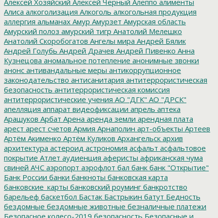
Алексей Хозяйский
Алексей Черный
Алеппо
алименты
Алиса
алкоголизация
Алкоголь
алкогольная продукция
аллергия
альманах
Амур
Амурзет
Амурская область
Амурский полоз
амурский тигр
Анатолий Мелешко
Анатолий Скоробогатов
Ангелы мира
Андрей Бялик
Андрей Голубь
Андрей Драчев
Андрей Пивенко
Анна
Кузнецова
аномальное потепление
анонимные звонки
анонс
антивандальные меры
антикоррупционное
законодательство
антисанитария
антитеррористическая
безопасность
антитеррористическая комиссия
антитеррористические учения
АО "ДГК"
АО "ДРСК"
апелляция
аппарат видеофиксации
апрель
аптека
Арашуков
Арбат
Арена
аренда земли
арендная плата
арест
арест счетов
Армия
Арнаполин
арт-объекты
Артеев
Артём Акименко
Артём Куликов
Архангельск
архив
архитектура
астероид
астрономия
асфальт
асфальтовое
покрытие
Атлет
аудиенция
аферисты
африканская чума
свиней
АЧС
аэропорт
аэрофлот
бал
банк
банк "Открытие"
Банк России
банки
банкноты
банковская карта
банковские_карты
банковский роуминг
банкротство
барельеф
баскетбол
Бастак
Бастрыкин
батут
Бедность
бездомные
бездомные животные
безналичные платежи
Безопасное колесо-2019
безопасность
Безопасные и