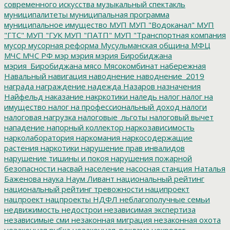
современного искусства
музыкальный спектакль
муниципалитеты
муниципальная программа
муниципальное имущество
МУП
МУП "Водоканал"
МУП
"ГТС"
МУП "ГУК
МУП "ПАТП"
МУП "Транспортная компания
мусор
мусорная реформа
Мусульманская община
МФЦ
МЧС
МЧС РФ
мэр
мэрия
мэрия Биробиджана
мэрия_Биробиджана
мясо
Мясокомбинат
набережная
Навальный
навигация
наводнение
наводнение_2019
награда
награждение
надежда
Назаров
назначения
Найфельд
наказание
накркотики
наледь
налог
налог на
имущество
налог на профессиональный доход
налоги
налоговая нагрузка
налоговые_льготы
налоговый вычет
нападение
напорный коллектор
наркозависимость
нарколаборатория
наркомания
наркосодержащие
растения
наркотики
нарушение прав инвалидов
нарушение тишины и покоя
нарушения пожарной
безопасности
насвай
население
насосная станция
Наталья
Баженова
наука
Наум Ливант
национальный рейтинг
национальный рейтинг тревожности
наципроект
нацпроект
нацпроекты
НДФЛ
неблагополучные семьи
недвижимость
недострои
независимая экспертиза
независимые сми
незаконная миграция
незаконная охота
незаконная рубка
незаконная_реклама
некролог