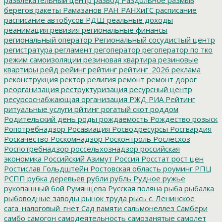
берегов
ракеты
Рамазанов
РАН
РАНХиГС
расписание
расписание автобусов
РДШ
реальные доходы
реанимация
ревизия
региональные финансы
региональный оператор
Региональный сосудистый центр
регистратура
регламент
регоператор
регоператор по тко
режим самоизоляции
резиновая квартира
резиновые
квартиры
рейд
рейинг
рейтинг
рейтинг_2026
реклама
реконструкция
ректор
религия
ремонт
ремонт дорог
реорганизация
реструктуризация
ресурсный центр
ресурсоснабжающая организация
РЖД
РИА Рейтинг
ритуальные услуги
рйтинг
рогатый скот
роддом
Родительский день
роды
рождаемость
Рождество
розыск
Ропотребнадзор
Росавиация
Росводресурсы
Росгвардия
Роскачество
Роскомнадзор
Росконтроль
Рослесхоз
Роспотребнадзор
россельхознадзор
российская
экономика
Российский Азимут
Россия
Росстат
рост цен
Ростислав Гольдштейн
Ростовская область
роуминг
РПЦ
РСПП
рубка деревьев
рубли
рубль
Рудное
ружье
рукопашный бой
Румянцева
Русская поляна
рыба
рыбалка
рыбоводные заводы
рынок труда
рысь
с. Ленинское
сага_налоговый_гнет
Сад памяти
сальмонеллез
Самбери
самбо
самогон
самодеятельность
самозанятые
самолет