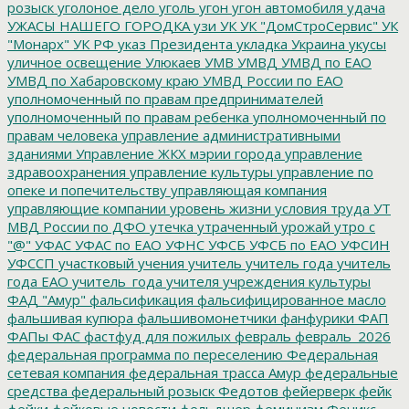
розыск
уголоное дело
уголь
угон
угон автомобиля
удача
УЖАСЫ НАШЕГО ГОРОДКА
узи
УК
УК "ДомСтроСервис"
УК
"Монарх"
УК РФ
указ Президента
укладка
Украина
укусы
уличное освещение
Улюкаев
УМВ
УМВД
УМВД по ЕАО
УМВД по Хабаровскому краю
УМВД России по ЕАО
уполномоченный по правам предпринимателей
уполномоченный по правам ребенка
уполномоченный по
правам человека
управление административными
зданиями
Управление ЖКХ мэрии города
управление
здравоохранения
управление культуры
управление по
опеке и попечительству
управляющая компания
управляющие компании
уровень жизни
условия труда
УТ
МВД России по ДФО
утечка
утраченный урожай
утро с
"@"
УФАС
УФАС по ЕАО
УФНС
УФСБ
УФСБ по ЕАО
УФСИН
УФССП
участковый
учения
учитель
учитель года
учитель
года ЕАО
учитель_года
учителя
учреждения культуры
ФАД "Амур"
фальсификация
фальсифицированное масло
фальшивая купюра
фальшивомонетчики
фанфурики
ФАП
ФАПы
ФАС
фастфуд для пожилых
февраль
февраль_2026
федеральная программа по переселению
Федеральная
сетевая компания
федеральная трасса Амур
федеральные
средства
федеральный розыск
Федотов
фейерверк
фейк
фейки
фейковые новости
фельдшер
феминизм
Феникс