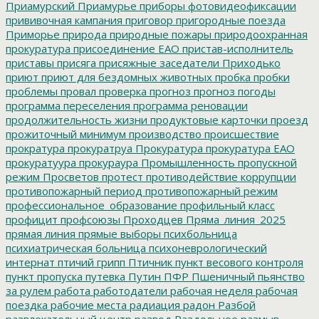
Приамурский
Приамурье
приборы фотовидеофиксации
прививочная кампания
приговор
пригородные поезда
Приморье
природа
природные пожары
природоохранная
прокуратура
присоединение ЕАО
пристав-исполнитель
приставы
присяга
присяжные заседатели
Приходько
приют
приют для бездомных животных
пробка
пробки
проблемы
провал
проверка
прогноз
прогноз погоды
программа переселения
программа реновации
продолжительность жизни
продуктовые карточки
проезд
прожиточный минимум
производство
происшествие
прократура
прокуратруа
Прокуратура
прокуратура ЕАО
прокуратуура
прокураура
Промышленность
пропускной
режим
Просветов
протест
противодействие коррупции
противопожарный период
противопожарный режим
профессиональное_образование
профильный класс
профицит
профсоюзы
Проходцев
Пряма_линия_2025
прямая линия
прямые выборы
психбольница
психиатрическая больница
психоневрологический
интернат
птичий грипп
Птичник
пункт весового контроля
пункт пропуска
путевка
Путин
ПФР
Пшеничный
пьянство
за рулем
работа
работодатели
рабочая неделя
рабочая
поездка
рабочие места
радиация
радон
Разбой
развлекательный центр
развод
Раздольное
размыв