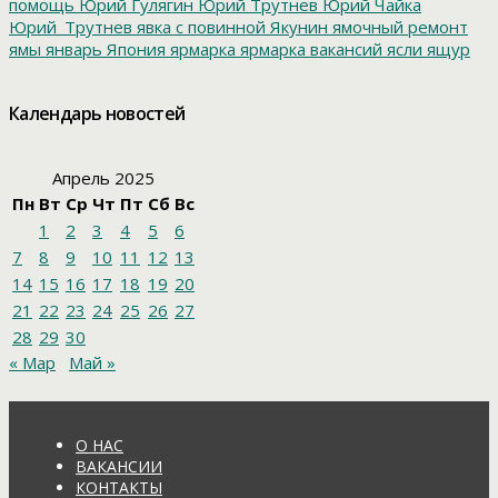
помощь
Юрий Гулягин
Юрий Трутнев
Юрий Чайка
Юрий_Трутнев
явка с повинной
Якунин
ямочный ремонт
ямы
январь
Япония
ярмарка
ярмарка вакансий
ясли
ящур
Календарь новостей
Апрель 2025
Пн
Вт
Ср
Чт
Пт
Сб
Вс
1
2
3
4
5
6
7
8
9
10
11
12
13
14
15
16
17
18
19
20
21
22
23
24
25
26
27
28
29
30
« Мар
Май »
О НАС
ВАКАНСИИ
КОНТАКТЫ