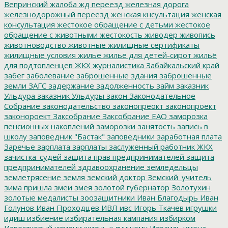
Вепринский
жалоба
жд переезд
железная дорога
железнодорожный переезд
женская кнсультация
женская
консультация
жестокое обращение с детьми
жестокое
обращение с животными
жестокость
живодер
живопись
животноводство
животные
жилищные сертификаты
жилищные условия
жилье
жилье для детей-сирот
жильё
для подтопленцев
ЖКХ
журналистика
Забайкальский край
забег
заболевание
заброшенные здания
заброшенные
земли
ЗАГС
задержание
задолженность
займ
заказник
Ульдура
заказник Ульдуры
закон
Законодательное
Собрание
законодательство
законопреокт
законопроект
законороект
Заксобрание
Заксобрание ЕАО
заморозка
пенсионных накоплений
заморозки
занятость
запись в
школу
заповедник "Бастак"
заповедники
заработная плата
Заречье
зарплата
зарплаты
заслуженный работник ЖКХ
зачистка_судей
защита прав предпринимателей
защита
предпринимателей
здравоохранение
земледельцы
землетрясение
земля
земский доктор
Земский_учитель
зима пришла
змеи
змея
золотой губернатор
Золотухин
золотые медалисты
зоозащитники
Иван Благодырь
Иван
Голунов
Иван Проходцев
ИВЛ
ивс
Игорь Ткачев
игрушки
идиш
избиение
избирательная кампания
избирком
Известковый
измени жизнь к лучшему
Израиль
имена