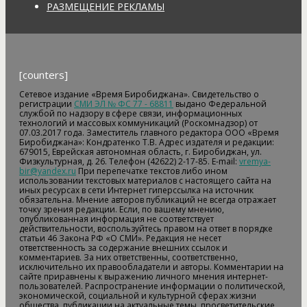
РАЗМЕЩЕНИЕ РЕКЛАМЫ
[counters]
Сетевое издание «Время Биробиджана». Свидетельство о
регистрации
СМИ ЭЛ № ФС 77 - 68811
выдано Федеральной
службой по надзору в сфере связи, информационных
технологий и массовых коммуникаций (Роскомнадзор) от
07.03.2017 года. Заместитель главного редактора ООО «Время
Биробиджана»: Кондратенко Т.В. Адрес издателя и редакции:
679015, Еврейская автономная область, г. Биробиджан, ул.
Физкультурная, д. 26. Телефон (42622) 2-17-85. E-mail:
vremya-
bir@yandex.ru
При перепечатке текстов либо ином
использовании текстовых материалов с настоящего сайта на
иных ресурсах в сети Интернет гиперссылка на источник
обязательна. Мнение авторов публикаций не всегда отражает
точку зрения редакции. Если, по вашему мнению,
опубликованная информация не соответствует
действительности, воспользуйтесь правом на ответ в порядке
статьи 46 Закона РФ «О СМИ». Редакция не несет
ответственность за содержание внешних ссылок и
комментариев. За них ответственны, соответственно,
исключительно их правообладатели и авторы. Комментарии на
сайте приравнены к выражению личного мнения интернет-
пользователей. Распространение информации о политической,
экономической, социальной и культурной сферах жизни
общества, публикации на актуальные темы, просветительские