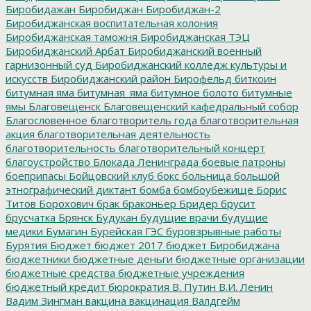
Биробидажан
Биробиджан
Биробиджан-2
Биробиджанская воспитательная колония
Биробиджанская таможня
Биробиджанская ТЭЦ
Биробиджанский Арбат
Биробиджанский военный
гарнизонный суд
Биробиджанский колледж культуры и
искусств
Биробиджанский район
Бирофельд
биткоин
битумная яма
битумная_яма
битумное болото
битумные
ямы
Благовещенск
Благовещенский кафедральный собор
Благословенное
благотворитель года
благотворительная
акция
благотворительная деятельность
благотворительность
благотворительный концерт
благоустройство
Блокада Ленинграда
боевые патроны
боеприпасы
Бойцовский клуб
бокс
больница
большой
этнографический диктант
бомба
бомбоубежище
Борис
Титов
Борохович
брак
браконьер
Бридер
брусит
брусчатка
Брянск
Будукан
будущие врачи
будущие
медики
Бумагин
Бурейская ГЭС
буровзрывные работы
Бурятия
Бюджет
бюджет 2017
бюджет Биробиджана
бюджетники
бюджетные деньги
бюджетные организации
бюджетные средства
бюджетные учреждения
бюджетный кредит
бюрократия
В. Путин
В.И. Ленин
Вадим Зингман
вакцина
вакцинация
Валдгейм