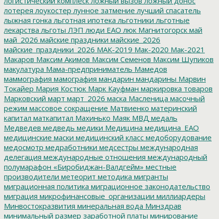
логистический комплеск
ложный вызов
ложный донос
лотерея
лоукостер
лунное затмение
лучший спасатель
лыжная гонка
льготная ипотека
льготники
льготные
лекарства
льготы
ЛЭП
люди ЕАО
люк
Магнитогорск
май
май_2026
майские праздники
майские_2026
майские_праздники_2026
МАК-2019
Мак-2020
Мак-2021
Макаров
Максим Акимов
Максим Семенов
Максим Шупиков
макулатура
Мама-предприниматель
Мамедов
маммография
мамография
мандарин
мандарины
Марвин
Токайер
Мария Костюк
Марк Кауфман
маркировка товаров
Марковский
март
март_2026
маска
Масленица
масочный
режим
массовое сокращение
Матвиенко
материнский
капитал
маткапитал
Махинько
Маяк
МВД
медаль
Медведев
медведь
медики
Медицина
медицина_ЕАО
медицинские маски
медицинский класс
медоборудование
медосмотр
медработники
медсестры
международная
делегация
международные отношения
международный
полумарафон «Биробиджан-Валдгейм»
местные
производители
метеорит
методика
мигранты
миграционная политика
миграционное законодательство
миграция
микрофинансовые_организации
миллиардеры
Минвостокразвития
минеральная вода
Минздрав
минимальный размер заработной платы
минирование