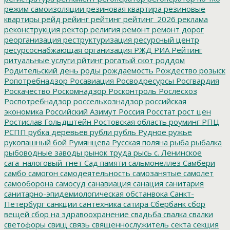
режим самоизоляции
резиновая квартира
резиновые
квартиры
рейд
рейинг
рейтинг
рейтинг_2026
реклама
реконструкция
ректор
религия
ремонт
ремонт дорог
реорганизация
реструктуризация
ресурсный центр
ресурсоснабжающая организация
РЖД
РИА Рейтинг
ритуальные услуги
рйтинг
рогатый скот
роддом
Родительский день
роды
рождаемость
Рождество
розыск
Ропотребнадзор
Росавиация
Росводресурсы
Росгвардия
Роскачество
Роскомнадзор
Росконтроль
Рослесхоз
Роспотребнадзор
россельхознадзор
российская
экономика
Российский Азимут
Россия
Росстат
рост цен
Ростислав Гольдштейн
Ростовская область
роуминг
РПЦ
РСПП
рубка деревьев
рубли
рубль
Рудное
ружье
рукопашный бой
Румянцева
Русская поляна
рыба
рыбалка
рыбоводные заводы
рынок труда
рысь
с. Ленинское
сага_налоговый_гнет
Сад памяти
сальмонеллез
Самбери
самбо
самогон
самодеятельность
самозанятые
самолет
самооборона
самосуд
санавиация
санация
санитария
санитарно-эпидемиологическая обстанвока
Санкт-
Петербург
санкции
сантехника
сатира
Сбербанк
сбор
вещей
сбор на здравоохранение
свадьба
свалка
свалки
светофоры
свищ
связь
священнослужитель
секта
секция