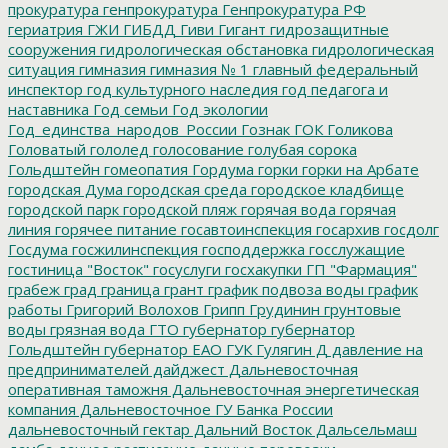
прокуратура
генпрокуратура
Генпрокуратура РФ
гериатрия
ГЖИ
ГИБДД
Гиви
Гигант
гидрозащитные
сооружения
гидрологическая обстановка
гидрологическая
ситуация
гимназия
гимназия № 1
главный федеральный
инспектор
год культурного наследия
год педагога и
наставника
Год семьи
Год экологии
Год_единства_народов_России
Гознак
ГОК
Голикова
Головатый
гололед
голосование
голубая сорока
Гольдштейн
гомеопатия
Гордума
горки
горки на Арбате
городская Дума
городская среда
городское кладбище
городской парк
городской пляж
горячая вода
горячая
линия
горячее питание
госавтоинспекция
госархив
госдолг
Госдума
госжилинспекция
господдержка
госслужащие
гостиница "Восток"
госуслуги
госхакупки
ГП "Фармация"
грабеж
град
граница
грант
график подвоза воды
график
работы
Григорий Волохов
Грипп
Грудинин
грунтовые
воды
грязная вода
ГТО
губернатор
губернатор
Гольдштейн
губернатор ЕАО
ГУК
Гулягин
Д
давление на
предпринимателей
дайджест
Дальневосточная
оперативная таможня
Дальневосточная энергетическая
компания
Дальневосточное ГУ Банка России
дальневосточный гектар
Дальний Восток
Дальсельмаш