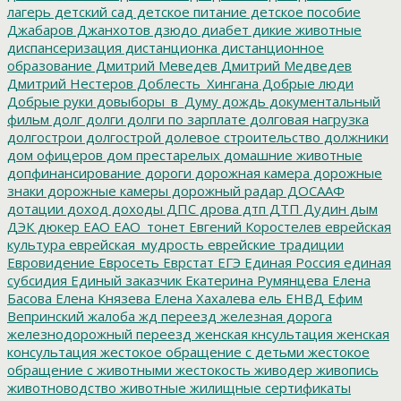
лагерь
детский сад
детское питание
детское пособие
Джабаров
Джанхотов
дзюдо
диабет
дикие животные
диспансеризация
дистанционка
дистанционное
образование
Дмитрий Меведев
Дмитрий Медведев
Дмитрий Нестеров
Доблесть_Хингана
Добрые люди
Добрые руки
довыборы_в_Думу
дождь
документальный
фильм
долг
долги
долги по зарплате
долговая нагрузка
долгострои
долгострой
долевое строительство
должники
дом офицеров
дом престарелых
домашние животные
допфинансирование
дороги
дорожная камера
дорожные
знаки
дорожные камеры
дорожный радар
ДОСААФ
дотации
доход
доходы
ДПС
дрова
дтп
ДТП
Дудин
дым
ДЭК
дюкер
ЕАО
ЕАО_тонет
Евгений Коростелев
еврейская
культура
еврейская_мудрость
еврейские традиции
Евровидение
Евросеть
Еврстат
ЕГЭ
Единая Россия
единая
субсидия
Единый заказчик
Екатерина Румянцева
Елена
Басова
Елена Князева
Елена Хахалева
ель
ЕНВД
Ефим
Вепринский
жалоба
жд переезд
железная дорога
железнодорожный переезд
женская кнсультация
женская
консультация
жестокое обращение с детьми
жестокое
обращение с животными
жестокость
живодер
живопись
животноводство
животные
жилищные сертификаты