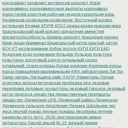
контрафакт
конфликт интересов
концерт
Корж
коронавирус
коронавирусные выплаты
коронаврус
Коростелев
короткая рабочая неделя
коррупция
корь
Косвинцев
космодром
космодром_Восточный
космос
котельная
Кочмар
КПРФ
КПСС
кража
кражи
красная икра
Краснодарский край
кредит
кредитная амнистия
кредитоспособность
Кремль
креозот
Крещение
кризис
Крик души
Криминал
Крым
крытый каток
крытый_каток
КСН
КТ-исследование
Кубок лосося
КУГИ
КУГИ ЕАО
Кудесник
кудо
кулинария
Кульдкр
Кульдур
культура
культурно досуговый центр
купальный сезон
купальный_сезон
купюры
Кураж
курение
Куренков
курсы
курсы повышения квалификации
КФХ
лаборатория
Лаг ба-
Омер
лагерь
Лагошина
лайк
ЛДПР
Левинталь
Легкая
атлетика
легкоатлетическая пробежка
лед
ледовая
переправа
ледовые скульптуры
ледовый городок
ледовый
каток
ледоход
лекарства
лекарственные препараты
лекарство
Ленинская ЦРБ
Ленинский район
Ленинское
Ленинское сельское поселение
Леонид Школьник
лес
леса
лесной пожар
лесные пожары
лесопилка
летние
каникулы
лето
лето_2026
лжетерроризм
лимон
литература
Лицей
лицей № 23
личный прием