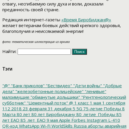
отвагу, несгибаемую силу духа и воли, доказали
преданность своей стране.
Редакция интернет-газеты
«Время Биробиджан@»
желает ветеранам боевых действий крепкого здоровья,
благополучия и неиссякаемой энергии!
фото: тематическая иллюстрация из архива
Найти:
Тэги
"@"
"Банк приколов"
"Бествидео"
"Дети войны"
"Добрые
дела"
"железобетонные полицейские"
"ленивые"
малоимущие
"обманутые дольщики"
"Рентгенологический
субботник"
"Цементный поток"
@
1 класс
1 мая
1 сентября
112
2018
23 февраля
31 декабря
5
5G
75-летие Победы
8
Марта
80 лет
80 лет Биробиджану
80_летие_Победы
85
лет ЕАО
85_лет_ЕАО
9 мая
Apple
Forbes
Instagram
L-410
QR-код
WhatsApp
Wi-Fi
WorldSkills Russia
аборты
аварийная