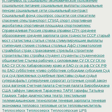
устойчивость
социально-экономическое положение
социальное питание
социальные выплаты
социальные
пенсии
социальные сети
социальный контракт
Социальный фонд
соцопрос
соцсети
соя
спасатели
спасение
спецтранспорт
СПИД
спорт
спортивная
акробатика
спортивная площадка
спорткомплекс
Справедливая Россия
справка
справки
СПЧ
среднее
образование
средняя зарплата
срок годности
СССР
старый
мост
статистика
статья
стела
стимулирующие выплаты
стипендия
стихия
столица
столица ДфО
стоматология
страйкбол
страх
страхование
стрельба
строители
строительство
стройка
студент
студенты
студенческое
общежитие
Стычка рабочих с силовиками
СУ СК
СУ СК по
ЕАО
СУ СК по Хабаровскому краю и ЕАО
су ск рф
СУ СК РФ
по ЕАО
субботнее чтиво
субботник
субсидии
субсидия
Суд
суд
суд присяжных
судебные приставы
судьи
судья
суперасфальт
суперлуние
суррогат
суточные
сухой закон
сход вагонов
Счетная палата
Счетная палата Биробиджана
США
тайфун
таможня
Тарасенко
ТАРИ
тарифы
Татьяна
Гладких
Тафи-диагностика
театр
текстильная
телемедицинские технологии
теневая зарплата
теневая
экономика
тепловоз
тепловые сети
тепловычислитель
Теплоозёрск
Теплоозерск
Теплоозёрская ЦРБ