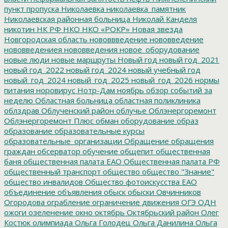
пункт пропуска
Николаевка
николаевка_памятник
Николаевская районная больница
Николай Канделя
никотин
НК РФ
НКО
НКО «РОКР»
Новая звезда
Новгородская область
нововвведение
нововведение
нововведениея
нововведения
новое_оборудование
новые люди
новые маршруты
Новый год
новый год_2021
новый год_2022
новый год_2024
новый учебный год
новый_год_2024
новый_год_2025
новый_год_2026
нормы
питания
норовирус
Нотр-Дам
ноябрь
обзор событий за
неделю
Областная больница
областная поликлиника
облздрав
Облученский район
облучье
Облэнергоремонт
Облэнергоремонт Плюс
обман
оборудование
образ
образование
образовательные курсы
образовательные_организации
Обращение
обращения
граждан
обсерватор
обучение
общепит
общественная
баня
общественная палата ЕАО
Общественная палата РФ
общественный транспорт
общество
общество "Знание"
общество инвалидов
Общество фотоискусства ЕАО
объединение
объявления
обыск
обыски
Овчинников
Огородова
ограбление
ограничение движения
ОГЭ
ОДН
ожоги
озеленение
окно
октябрь
Октябрьский район
Олег
Костюк
олимпиада
Ольга Голодец
Ольга Данилина
Ольга