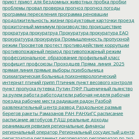
приют
приют для бездомных животных
пробка
пробки
проблемы
провал
проверка
прогноз
прогноз погоды
программа переселения
программа реновации
продолжительность жизни
продуктовые карточки
проезд
прожиточный минимум
производство
происшествие
прократура
прокуратруа
Прокуратура
прокуратура ЕАО
прокуратуура
прокураура
Промышленность
пропускной
режим
Просветов
протест
противодействие коррупции
противопожарный период
противопожарный режим
профессиональное_образование
профильный класс
профицит
профсоюзы
Проходцев
Пряма_линия_2025
прямая линия
прямые выборы
психбольница
психиатрическая больница
психоневрологический
интернат
птичий грипп
Птичник
пункт весового контроля
пункт пропуска
путевка
Путин
ПФР
Пшеничный
пьянство
за рулем
работа
работодатели
рабочая неделя
рабочая
поездка
рабочие места
радиация
радон
Разбой
развлекательный центр
развод
Раздольное
размыв
берегов
ракеты
Рамазанов
РАН
РАНХиГС
расписание
расписание автобусов
РДШ
реальные доходы
реанимация
ревизия
региональные финансы
региональный оператор
Региональный сосудистый центр
регистратура
регламент
регоператор
регоператор по тко