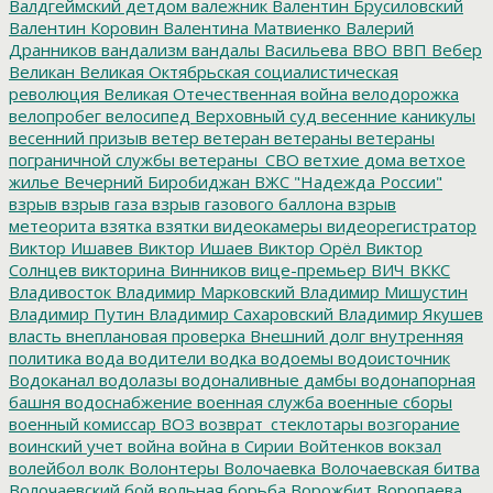
Валдгеймский детдом
валежник
Валентин Брусиловский
Валентин Коровин
Валентина Матвиенко
Валерий
Дранников
вандализм
вандалы
Васильева
ВВО
ВВП
Вебер
Великан
Великая Октябрьская социалистическая
революция
Великая Отечественная война
велодорожка
велопробег
велосипед
Верховный суд
весенние каникулы
весенний призыв
ветер
ветеран
ветераны
ветераны
пограничной службы
ветераны_СВО
ветхие дома
ветхое
жилье
Вечерний Биробиджан
ВЖС "Надежда России"
взрыв
взрыв газа
взрыв газового баллона
взрыв
метеорита
взятка
взятки
видеокамеры
видеорегистратор
Виктор Ишавев
Виктор Ишаев
Виктор Орёл
Виктор
Солнцев
викторина
Винников
вице-премьер
ВИЧ
ВККС
Владивосток
Владимир Марковский
Владимир Мишустин
Владимир Путин
Владимир Сахаровский
Владимир Якушев
власть
внеплановая проверка
Внешний долг
внутренняя
политика
вода
водители
водка
водоемы
водоисточник
Водоканал
водолазы
водоналивные дамбы
водонапорная
башня
водоснабжение
военная служба
военные сборы
военный комиссар
ВОЗ
возврат_стеклотары
возгорание
воинский учет
война
война в Сирии
Войтенков
вокзал
волейбол
волк
Волонтеры
Волочаевка
Волочаевская битва
Волочаевский бой
вольная борьба
Ворожбит
Воропаева