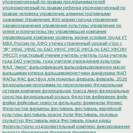
уполномоченный по правам предпринимателей
уполномоченный по правам ребенка
уполномоченный по
правам человека
управление административными
зданиями
Управление ЖКХ мэрии города
управление
здравоохранения
управление культуры
управление по
опеке и попечительству
управляющая компания
управляющие компании
уровень жизни
условия труда
УТ
МВД России по ДФО
утечка
утраченный урожай
утро с
"@"
УФАС
УФАС по ЕАО
УФНС
УФСБ
УФСБ по ЕАО
УФСИН
УФССП
участковый
учения
учитель
учитель года
учитель
года ЕАО
учитель_года
учителя
учреждения культуры
ФАД "Амур"
фальсификация
фальсифицированное масло
фальшивая купюра
фальшивомонетчики
фанфурики
ФАП
ФАПы
ФАС
фастфуд для пожилых
февраль
февраль_2026
федеральная программа по переселению
Федеральная
сетевая компания
федеральная трасса Амур
федеральные
средства
федеральный розыск
Федотов
фейерверк
фейк
фейки
фейковые новости
фельдшер
феминизм
Феникс
Феоктистов
фермеры
фестиваль
фестиваль еврейской
культуры
фестиваль красок Холи
Фестиваль ледовых
скульптур
Фестиваль мяса
Фестиваль языка идиш
Физкультурно-оздоровительный комплекс
фиксированная
выплата
Филармония
Филиппов
Филиппова