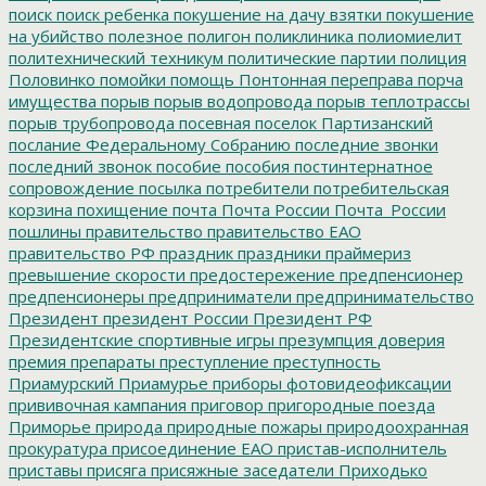
поиск
поиск ребенка
покушение на дачу взятки
покушение
на убийство
полезное
полигон
поликлиника
полиомиелит
политехнический техникум
политические партии
полиция
Половинко
помойки
помощь
Понтонная переправа
порча
имущества
порыв
порыв водопровода
порыв теплотрассы
порыв трубопровода
посевная
поселок Партизанский
послание Федеральному Собранию
последние звонки
последний звонок
пособие
пособия
постинтернатное
сопровождение
посылка
потребители
потребительская
корзина
похищение
почта
Почта России
Почта_России
пошлины
правительство
правительство ЕАО
правительство РФ
праздник
праздники
праймериз
превышение скорости
предостережение
предпенсионер
предпенсионеры
предприниматели
предпринимательство
Президент
президент России
Президент РФ
Президентские спортивные игры
презумпция доверия
премия
препараты
преступление
преступность
Приамурский
Приамурье
приборы фотовидеофиксации
прививочная кампания
приговор
пригородные поезда
Приморье
природа
природные пожары
природоохранная
прокуратура
присоединение ЕАО
пристав-исполнитель
приставы
присяга
присяжные заседатели
Приходько