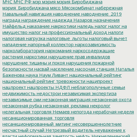
МЧС
МЧС РФ
мэр
мэрия
мэрия Биробиджана
мэрия_Биробиджана
мясо
Мясокомбинат
набережная
Навальный
навигация
наводнение
наводнение_2019
награда
награждение
надежда
Назаров
назначения
Найфельд
наказание
накркотики
наледь
налог
налог на
имущество
налог на профессиональный доход
налоги
налоговая нагрузка
налоговые_льготы
налоговый вычет
нападение
напорный коллектор
наркозависимость
нарколаборатория
наркомания
наркосодержащие
растения
наркотики
нарушение прав инвалидов
нарушение тишины и покоя
нарушения пожарной
безопасности
насвай
население
насосная станция
Наталья
Баженова
наука
Наум Ливант
национальный рейтинг
национальный рейтинг тревожности
наципроект
нацпроект
нацпроекты
НДФЛ
неблагополучные семьи
недвижимость
недострои
независимая экспертиза
независимые сми
незаконная миграция
незаконная охота
незаконная рубка
незаконная_реклама
некролог
нелегальная торговля
Немаев
непогода
нерабочая неделя
несанкционированная_торговля
несанкционированный_митинг
несовершеннолетние
несчастный случай
Нетрезвый водитель
неуважение к
власти
неформальная занятость
нефть
Нижнеленинский