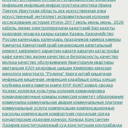
инфекция
инфляция
инфраструктура
ипотека
Ирина
Пинчук
Иркутская область
иск
искусственная елка
искусственный_интеллект
исправительная колония
исследование
история
Итоги-2017
июль
июнь
июнь_2026
кабель линии электропередачи
кадетский бал
кадеты
кадровая чехарда
кадры
казаки
Казань
Казначейство
России
календарь
календарь праздников
камера
камеры
Камчатка
Камчатский край
канализация
капитальный
ремонт
капремонт
карантин
карате
каратин
катастрофа
кафе
качество жизни
качество и безопасность
качество
молока
качество обслуживания
Кванториум
квартиры
квитанция
КДН
кедровые шишки
Кемерово
кинозал
кинологи
кинотеатр "Родина"
Кирга
китай
кишечная
инфекция
кишечная_инфекция
кладбище
клещ
клещи
клубника
книга памяти
книги
КНР
КоАП
ковид-сводка
Кодекс
колледж культуры
колония
командировка
командировочные
комары
комиссия
комитет образования
коммуналка
коммунальная авария
коммунальные платежи
коммунальные услуги
компенсации
компенсационные
расходы
компенсация
комфортная городская среда
кондитерские изделия
конкурс
Конрад
Константин
Лазарев
конституционный суд
конституция
контрабанда