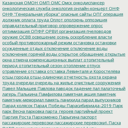
Казанская
ОМОН
ОМП
ОМС
Омск
онкодиспансер
онкологическая служба
онкология
онлайн-концерт
ОНФ
ОНФ "Генеральная уборка"
опасные сайты
ОПГ
операция
должник
оплата труда
Оплот
оползень
оппозиция
оправдательный приговор
опровержение
опрос
оптимизация
ОПФР
ОРВИ
организация пчеловодов
оружие
ОСВВ
освещение
осень
оскорбление власти
особый противопожарный режим
остановка
остановки
осужденные
отдых
отключение
отключение воды
отключение горячей воды
открытое обращение
открытые
окна
отмена компенсационных выплат
отопительный
период
отопительный сезон
отопление
отпуск
отравление
отставка
отставка Левинталя и Коростелёва
отцы города
отцы-одиночки
отчетность
охота
охрана
труда
очереди
очередь на жилье
очистные сооружения
Павел Малышев
Павлова
паводок
падение
пал
палаточный
лагерь
Палькина
Памфилова
памятная акция
памятник
памятник-мемориал
память
панихида
парад выпускников
Парад колясок
Парад Победы
Парасибириада-2019
Парк
парк Весна
парковка
парта_героев
партийный проект
Партия Роста
Пархоменко
Парыгина
паспорт
пассажирские перевозки
пассажирские перевозки\
Пасха