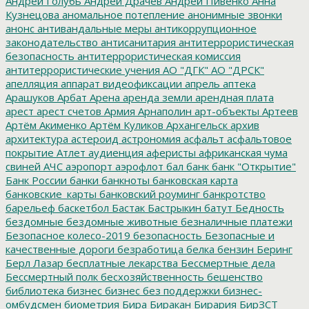
Андрей Голубь
Андрей Драчев
Андрей Пивенко
Анна
Кузнецова
аномальное потепление
анонимные звонки
анонс
антивандальные меры
антикоррупционное
законодательство
антисанитария
антитеррористическая
безопасность
антитеррористическая комиссия
антитеррористические учения
АО "ДГК"
АО "ДРСК"
апелляция
аппарат видеофиксации
апрель
аптека
Арашуков
Арбат
Арена
аренда земли
арендная плата
арест
арест счетов
Армия
Арнаполин
арт-объекты
Артеев
Артём Акименко
Артём Куликов
Архангельск
архив
архитектура
астероид
астрономия
асфальт
асфальтовое
покрытие
Атлет
аудиенция
аферисты
африканская чума
свиней
АЧС
аэропорт
аэрофлот
бал
банк
банк "Открытие"
Банк России
банки
банкноты
банковская карта
банковские_карты
банковский роуминг
банкротство
барельеф
баскетбол
Бастак
Бастрыкин
батут
Бедность
бездомные
бездомные животные
безналичные платежи
Безопасное колесо-2019
безопасность
Безопасные и
качественные дороги
безработица
белка
бензин
Беринг
Берл Лазар
бесплатные лекарства
Бессмертные дела
Бессмертный полк
бесхозяйственность
бешенство
библиотека
бизнес
бизнес без поддержки
бизнес-
омбудсмен
биометрия
Бира
Биракан
Бирария
БирЗСТ