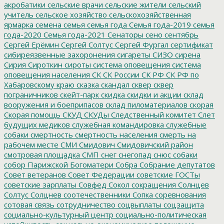
акробатики
сельские врачи
сельские жители
сельский
учитель
сельское хозяйство
сельскохозяйственная
ярмарка
семена
семья
семья года
Семья года-2019
семья
года-2020
Семья года-2021
Сенаторы
сено
сентябрь
Сергей Ерёмин
Сергей Солтус
Сергей Фургал
сертификат
сибиреязвенные захоронения
сигареты
СИЗО
сирена
Сирия
Сироткин
сироты
система оповещения
система
оповещения населения
СК
СК России
СК РФ
СК РФ по
Хабаровскому краю
сказка
скандал
сквер
сквер
пограничников
скейт-парк
скидка
скидки и акции
склад
вооружения и боеприпасов
склад пиломатериалов
скорая
Скорая помощь
СКУД
СКУДы
Следственный комитет
Слет
будущих медиков
служебная командировка
служебные
собаки
смертность
смертность населения
смерть на
рабочем месте
СМИ
Смидович
Смидовичский район
смотровая площадка
СМП
снег
снегопад
снюс
собаки
собор Парижской Богоматери
Собра
Собрание депутатов
Совет ветеранов
Совет Федерации
советские ГОСТы
советские зарплаты
Совфед
Сокол
сокращения
Солнцев
Солтус
Солцнев
соотечественники
Сопка
соревнования
сотовая связь
сотрудничество
соцвыплаты
соцзащита
социально-культурный центр
социально-политическая