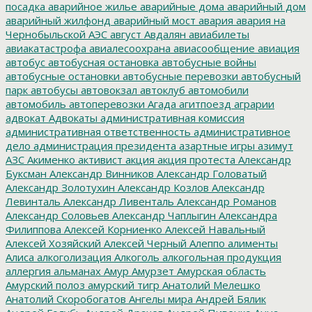
посадка
аварийное жилье
аварийные дома
аварийный дом
аварийный жилфонд
аварийный мост
авария
авария на
Чернобыльской АЭС
август
Авдалян
авиабилеты
авиакатастрофа
авиалесоохрана
авиасообщение
авиация
автобус
автобусная остановка
автобусные войны
автобусные остановки
автобусные перевозки
автобусный
парк
автобусы
автовокзал
автоклуб
автомобили
автомобиль
автоперевозки
Агада
агитпоезд
аграрии
адвокат
Адвокаты
административная комиссия
административная ответственность
административное
дело
администрация президента
азартные игры
азимут
АЗС
Акименко
активист
акция
акция протеста
Александр
Буксман
Александр Винников
Александр Головатый
Александр Золотухин
Александр Козлов
Александр
Левинталь
Александр Ливенталь
Александр Романов
Александр Соловьев
Александр Чаплыгин
Александра
Филиппова
Алексей Корниенко
Алексей Навальный
Алексей Хозяйский
Алексей Черный
Алеппо
алименты
Алиса
алкоголизация
Алкоголь
алкогольная продукция
аллергия
альманах
Амур
Амурзет
Амурская область
Амурский полоз
амурский тигр
Анатолий Мелешко
Анатолий Скоробогатов
Ангелы мира
Андрей Бялик