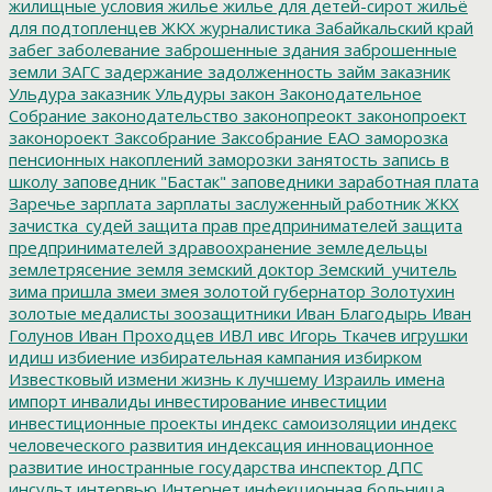
жилищные условия
жилье
жилье для детей-сирот
жильё
для подтопленцев
ЖКХ
журналистика
Забайкальский край
забег
заболевание
заброшенные здания
заброшенные
земли
ЗАГС
задержание
задолженность
займ
заказник
Ульдура
заказник Ульдуры
закон
Законодательное
Собрание
законодательство
законопреокт
законопроект
законороект
Заксобрание
Заксобрание ЕАО
заморозка
пенсионных накоплений
заморозки
занятость
запись в
школу
заповедник "Бастак"
заповедники
заработная плата
Заречье
зарплата
зарплаты
заслуженный работник ЖКХ
зачистка_судей
защита прав предпринимателей
защита
предпринимателей
здравоохранение
земледельцы
землетрясение
земля
земский доктор
Земский_учитель
зима пришла
змеи
змея
золотой губернатор
Золотухин
золотые медалисты
зоозащитники
Иван Благодырь
Иван
Голунов
Иван Проходцев
ИВЛ
ивс
Игорь Ткачев
игрушки
идиш
избиение
избирательная кампания
избирком
Известковый
измени жизнь к лучшему
Израиль
имена
импорт
инвалиды
инвестирование
инвестиции
инвестиционные проекты
индекс самоизоляции
индекс
человеческого развития
индексация
инновационное
развитие
иностранные государства
инспектор ДПС
инсульт
интервью
Интернет
инфекционная больница