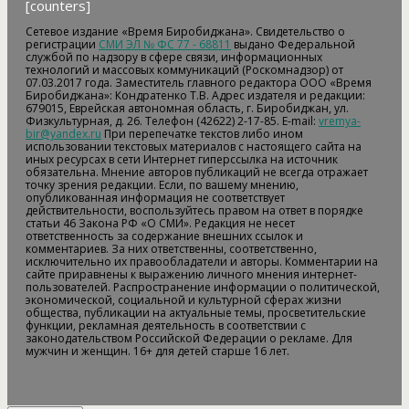
[counters]
Сетевое издание «Время Биробиджана». Свидетельство о
регистрации
СМИ ЭЛ № ФС 77 - 68811
выдано Федеральной
службой по надзору в сфере связи, информационных
технологий и массовых коммуникаций (Роскомнадзор) от
07.03.2017 года. Заместитель главного редактора ООО «Время
Биробиджана»: Кондратенко Т.В. Адрес издателя и редакции:
679015, Еврейская автономная область, г. Биробиджан, ул.
Физкультурная, д. 26. Телефон (42622) 2-17-85. E-mail:
vremya-
bir@yandex.ru
При перепечатке текстов либо ином
использовании текстовых материалов с настоящего сайта на
иных ресурсах в сети Интернет гиперссылка на источник
обязательна. Мнение авторов публикаций не всегда отражает
точку зрения редакции. Если, по вашему мнению,
опубликованная информация не соответствует
действительности, воспользуйтесь правом на ответ в порядке
статьи 46 Закона РФ «О СМИ». Редакция не несет
ответственность за содержание внешних ссылок и
комментариев. За них ответственны, соответственно,
исключительно их правообладатели и авторы. Комментарии на
сайте приравнены к выражению личного мнения интернет-
пользователей. Распространение информации о политической,
экономической, социальной и культурной сферах жизни
общества, публикации на актуальные темы, просветительские
функции, рекламная деятельность в соответствии с
законодательством Российской Федерации о рекламе. Для
мужчин и женщин. 16+ для детей старше 16 лет.