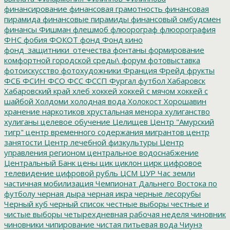
финансирование
финансовая грамотность
финансовая
пирамида
финансовые пирамиды
финансовый омбудсмен
финансы
Фишман
флешмоб
флюорограф
флюорография
ФНС
фобия
ФОКОТ
фонд
Фонд кино
фонд_защитники_отечества
фонтаны
формирование
комфортной городской среды\
форум
фотовыставка
фотоискусство
фотохудожники
Франция
Фрейд
фрукты
ФСБ
ФСИН
ФСО
ФСС
ФССП
Фургал
футбол
Хабаровск
Хабаровский край
хлеб
хоккей
хоккей с мячом
хоккей с
шайбой
Холдоми
холодная вода
Холокост
Хорошавин
хранение наркотиков
хрустальная менора
хулиганство
хулиганы
целевое обучение
Целищев
Центр "Амурский
тигр"
центр временного содержания мигрантов
центр
занятости
Центр лечебной физкультуры
Центр
управления регионом
центральное водоснабжение
Центральный Банк
цены
цик
циклон
цирк
цифровое
телевидение
цифровой рубль
ЦСМ
ЦУР
Час земли
частичная мобилизация
Чемпионат Дальнего Востока по
футболу
черная дыра
черная икра
черные лесорубы
Черный куб
черный список
честные выборы
честные и
чистые выборы
четырехдневная рабочая неделя
чиновник
чиновники
чипирование
чистая питьевая вода
Чиунэ