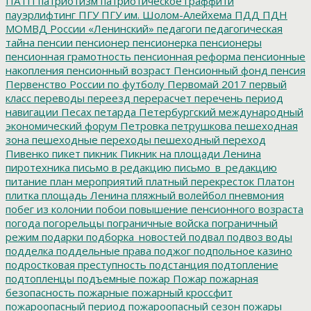
ПАТП
патриотизм
патриотическое граффити
пауэрлифтинг
ПГУ
ПГУ им. Шолом-Алейхема
ПДД
ПДН
МОМВД России «Ленинский»
педагоги
педагогическая
тайна
пенсии
пенсионер
пенсионерка
пенсионеры
пенсионная грамотность
пенсионная реформа
пенсионные
накопления
пенсионный возраст
Пенсионный фонд
пенсия
Первенство России по футболу
Первомай 2017
первый
класс
переводы
переезд
перерасчет
перечень
период
навигации
Песах
петарда
Петербургский международный
экономический форум
Петровка
петрушкова
пешеходная
зона
пешеходные переходы
пешеходный переход
Пивенко
пикет
пикник
Пикник на площади Ленина
пиротехника
письмо в редакцию
письмо_в_редакцию
питание
план мероприятий
платный перекресток
Платон
плитка
площадь Ленина
пляжный волейбол
пневмония
побег из колонии
побои
повышение пенсионного возраста
погода
погорельцы
пограничные войска
пограничный
режим
подарки
подборка_новостей
подвал
подвоз воды
подделка
поддельные права
поджог
подпольное казино
подростковая преступность
подстанция
подтопление
подтопленцы
подъемные
пожар
Пожар
пожарная
безопасность
пожарные
пожарный кроссфит
пожароопасный период
пожароопасный сезон
пожары