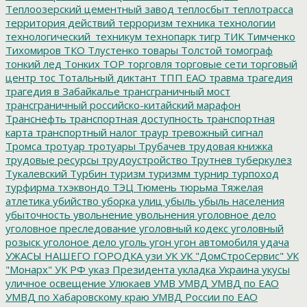
Теплоозерский цементный завод
теплосбыт
теплотрасса
территория действий
терроризм
техника
технологии
технологический_техникум
технопарк
тигр
ТИК
Тимченко
Тихомиров
ТКО
Тлустенко
товары
Толстой
томограф
тонкий лед
Тонких
ТОР
торговля
торговые сети
торговый
центр
тос
Тотальный диктант
ТПП ЕАО
травма
трагедия
трагедия в Забайкалье
трансграничный мост
трансграничный российско-китайский марафон
Транснефть
транспортная доступность
транспортная
карта
транспортный налог
траур
тревожный сигнал
Тромса
тротуар
тротуары
Трубачев
трудовая книжка
трудовые ресурсы
трудоустройство
Трутнев
туберкулез
Тукалевский
Турбин
туризм
туризмм
турнир
турпоход
турфирма
тхэквондо
ТЭЦ
Тюмень
тюрьма
Тяжелая
атлетика
убийство
уборка улиц
убыль
убыль населения
убыточность
увольнение
увольнения
уголовное дело
уголовное преследование
уголовный кодекс
уголовный
розыск
уголоное дело
уголь
угон
угон автомобиля
удача
УЖАСЫ НАШЕГО ГОРОДКА
узи
УК
УК "ДомСтроСервис"
УК
"Монарх"
УК РФ
указ Президента
укладка
Украина
укусы
уличное освещение
Улюкаев
УМВ
УМВД
УМВД по ЕАО
УМВД по Хабаровскому краю
УМВД России по ЕАО