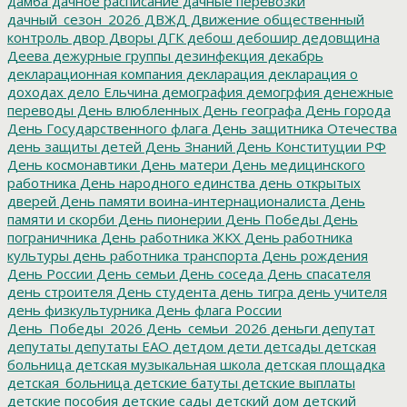
дамба
дачное расписание
дачные перевозки
дачный_сезон_2026
ДВЖД
Движение общественный
контроль
двор
Дворы
ДГК
дебош
дебошир
дедовщина
Деева
дежурные группы
дезинфекция
декабрь
декларационная компания
декларация
декларация о
доходах
дело Ельчина
демография
демогрфия
денежные
переводы
День влюбленных
День географа
День города
День Государственного флага
День защитника Отечества
день защиты детей
День Знаний
День Конституции РФ
День космонавтики
День матери
День медицинского
работника
День народного единства
день открытых
дверей
День памяти воина-интернационалиста
День
памяти и скорби
День пионерии
День Победы
День
пограничника
День работника ЖКХ
День работника
культуры
день работника транспорта
День рождения
День России
День семьи
День соседа
День спасателя
день строителя
День студента
день тигра
день учителя
день физкультурника
День флага России
День_Победы_2026
День_семьи_2026
деньги
депутат
депутаты
депутаты ЕАО
детдом
дети
детсады
детская
больница
детская музыкальная школа
детская площадка
детская_больница
детские батуты
детские выплаты
детские пособия
детские сады
детский дом
детский