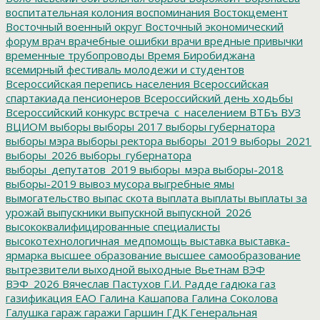
воспитательная колония
воспоминания
Востокцемент
Восточный военный округ
Восточный экономический
форум
врач
врачебные ошибки
врачи
вредные привычки
временные трубопроводы
Время Биробиджана
всемирный фестиваль молодежи и студентов
Всероссийская перепись населения
Всероссийская
спартакиада пенсионеров
Всероссийский день ходьбы
Всероссийский конкурс
встреча_с_населением
ВТБъ
ВУЗ
ВЦИОМ
выборы
выборы 2017
выборы губернатора
выборы мэра
выборы ректора
выборы_2019
выборы_2021
выборы_2026
выборы_губернатора
выборы_депутатов_2019
выборы_мэра
выборы-2018
выборы-2019
вывоз мусора
выгребные ямы
вымогательство
выпас скота
выплата
выплаты
выплаты за
урожай
выпускники
выпускной
выпускной_2026
высококвалифицированные специалисты
высокотехнологичная_медпомощь
выставка
выставка-
ярмарка
высшее образование
высшее самообразование
вытрезвители
выходной
выходные
Вьетнам
ВЭФ
ВЭФ_2026
Вячеслав Пастухов
Г.И. Радде
гадюка
газ
газификация ЕАО
Галина Кашапова
Галина Соколова
Галушка
гараж
гаражи
Гаршин
ГДК
Генеральная