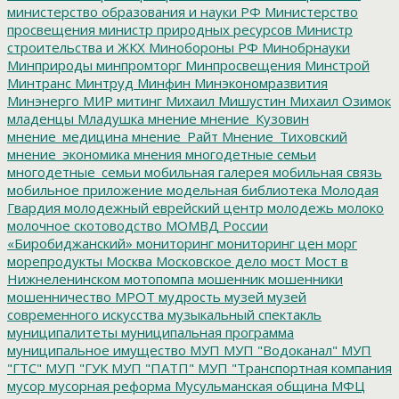
министерство образования и науки РФ
Министерство
просвещения
министр природных ресурсов
Министр
строительства и ЖКХ
Минобороны РФ
Минобрнауки
Минприроды
минпромторг
Минпросвещения
Минстрой
Минтранс
Минтруд
Минфин
Минэкономразвития
Минэнерго
МИР
митинг
Михаил Мишустин
Михаил Озимок
младенцы
Младушка
мнение
мнение_Кузовин
мнение_медицина
мнение_Райт
Мнение_Тиховский
мнение_экономика
мнения
многодетные семьи
многодетные_семьи
мобильная галерея
мобильная связь
мобильное приложение
модельная библиотека
Молодая
Гвардия
молодежный еврейский центр
молодежь
молоко
молочное скотоводство
МОМВД России
«Биробиджанский»
мониторинг
мониторинг цен
морг
морепродукты
Москва
Московское дело
мост
Мост в
Нижнеленинском
мотопомпа
мошенник
мошенники
мошенничество
МРОТ
мудрость
музей
музей
современного искусства
музыкальный спектакль
муниципалитеты
муниципальная программа
муниципальное имущество
МУП
МУП "Водоканал"
МУП
"ГТС"
МУП "ГУК
МУП "ПАТП"
МУП "Транспортная компания
мусор
мусорная реформа
Мусульманская община
МФЦ