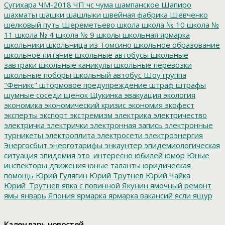
Сугихара
ЧМ-2018
ЧП
чс
чума
шампанское
Шапиро
шахматы
шашки
шашлыки
швейная фабрика
Шевченко
шелковый путь
Шереметьево
школа
школа № 10
школа №
11
школа № 4
школа № 9
школы
школьная ярмарка
школьники
школьница из Томсино
школьное образование
школьное питание
школьные автобусы
школьные
завтраки
школьные каникулы
школьные перевозки
школьные поборы
школьный автобус
Шоу группа
"Феникс"
штормовое предупреждение
штраф
штрафы
шумные соседи
щенок
Щукинка
эвакуация
экология
экономика
экономический кризис
экономия
экофест
эксперты
экспорт
экстремизм
электрика
электричество
электричка
электрички
электронная запись
электронные
турникеты
электроплита
электросети
электроэнергия
Энергосбыт
энерготарифы
энкаунтер
эпидемиологическая
ситуация
эпидемия
это_интересно
юбилей
юмор
Юные
инспекторы движения
юные таланты
юридическая
помощь
Юрий Гулягин
Юрий Трутнев
Юрий Чайка
Юрий_Трутнев
явка с повинной
Якунин
ямочный ремонт
ямы
январь
Япония
ярмарка
ярмарка вакансий
ясли
ящур
Календарь новостей