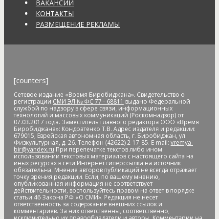
антитеррористические учения
АО "ДГК"
АО "ДРСК"
ВАКАНСИИ
апелляция
аппарат видеофиксации
апрель
аптека
КОНТАКТЫ
Арашуков
Арбат
Арена
аренда земли
арендная плата
РАЗМЕЩЕНИЕ РЕКЛАМЫ
арест
арест счетов
Армия
Арнаполин
арт-объекты
Артеев
Артём Акименко
Артём Куликов
Архангельск
архив
архитектура
астероид
астрономия
асфальт
асфальтовое
покрытие
Атлет
аудиенция
аферисты
африканская чума
свиней
АЧС
аэропорт
аэрофлот
бал
банк
банк "Открытие"
[counters]
Банк России
банки
банкноты
банковская карта
Сетевое издание «Время Биробиджана». Свидетельство о
банковские_карты
банковский роуминг
банкротство
регистрации
СМИ ЭЛ № ФС 77 - 68811
выдано Федеральной
барельеф
баскетбол
Бастак
Бастрыкин
батут
Бедность
службой по надзору в сфере связи, информационных
технологий и массовых коммуникаций (Роскомнадзор) от
бездомные
бездомные животные
безналичные платежи
07.03.2017 года. Заместитель главного редактора ООО «Время
Безопасное колесо-2019
безопасность
Безопасные и
Биробиджана»: Кондратенко Т.В. Адрес издателя и редакции:
679015, Еврейская автономная область, г. Биробиджан, ул.
качественные дороги
безработица
белка
бензин
Беринг
Физкультурная, д. 26. Телефон (42622) 2-17-85. E-mail:
vremya-
bir@yandex.ru
При перепечатке текстов либо ином
Берл Лазар
бесплатные лекарства
Бессмертные дела
использовании текстовых материалов с настоящего сайта на
Бессмертный полк
бесхозяйственность
бешенство
иных ресурсах в сети Интернет гиперссылка на источник
обязательна. Мнение авторов публикаций не всегда отражает
библиотека
бизнес
бизнес без поддержки
бизнес-
точку зрения редакции. Если, по вашему мнению,
омбудсмен
биометрия
Бира
Биракан
Бирария
БирЗСТ
опубликованная информация не соответствует
действительности, воспользуйтесь правом на ответ в порядке
Биробидажан
Биробиджан
Биробиджан-2
статьи 46 Закона РФ «О СМИ». Редакция не несет
Биробиджанская воспитательная колония
ответственность за содержание внешних ссылок и
комментариев. За них ответственны, соответственно,
Биробиджанская таможня
Биробиджанская ТЭЦ
исключительно их правообладатели и авторы. Комментарии на