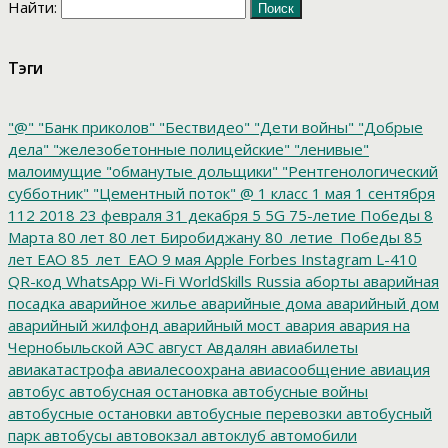
Найти:
Тэги
"@"
"Банк приколов"
"Бествидео"
"Дети войны"
"Добрые
дела"
"железобетонные полицейские"
"ленивые"
малоимущие
"обманутые дольщики"
"Рентгенологический
субботник"
"Цементный поток"
@
1 класс
1 мая
1 сентября
112
2018
23 февраля
31 декабря
5
5G
75-летие Победы
8
Марта
80 лет
80 лет Биробиджану
80_летие_Победы
85
лет ЕАО
85_лет_ЕАО
9 мая
Apple
Forbes
Instagram
L-410
QR-код
WhatsApp
Wi-Fi
WorldSkills Russia
аборты
аварийная
посадка
аварийное жилье
аварийные дома
аварийный дом
аварийный жилфонд
аварийный мост
авария
авария на
Чернобыльской АЭС
август
Авдалян
авиабилеты
авиакатастрофа
авиалесоохрана
авиасообщение
авиация
автобус
автобусная остановка
автобусные войны
автобусные остановки
автобусные перевозки
автобусный
парк
автобусы
автовокзал
автоклуб
автомобили