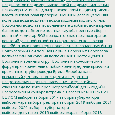
Владивосток
Владимир Марковский
Владимир Мишустин
Владимир Путин
Владимир Сахаровский
Владимир Якушев
власть
внеплановая проверка
Внешний долг
внутренняя
политика
вода
водители
водка
водоемы
водоисточник
Водоканал
водолазы
водоналивные дамбы
водонапорная
башня
водоснабжение
военная служба
военные сборы
военный комиссар
ВОЗ
возврат_стеклотары
возгорание
воинский учет
война
война в Сирии
Войтенков
вокзал
волейбол
волк
Волонтеры
Волочаевка
Волочаевская битва
Волочаевский бой
вольная борьба
Ворожбит
Воропаева
воспитательная колония
воспоминания
Востокцемент
Восточный военный округ
Восточный экономический
форум
врач
врачебные ошибки
врачи
вредные привычки
временные трубопроводы
Время Биробиджана
всемирный фестиваль молодежи и студентов
Всероссийская перепись населения
Всероссийская
спартакиада пенсионеров
Всероссийский день ходьбы
Всероссийский конкурс
встреча_с_населением
ВТБъ
ВУЗ
ВЦИОМ
выборы
выборы 2017
выборы губернатора
выборы мэра
выборы ректора
выборы_2019
выборы_2021
выборы_2026
выборы_губернатора
выборы_депутатов_2019
выборы_мэра
выборы-2018