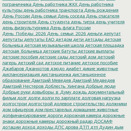
пограничника
День работника ЖКХ
День работника
культуры
день работника транспорта
День рождения
День России
День семьи
День соседа
День спасателя
день строителя
День студента
день тигра
день учителя
день физкультурника
День флага России
День_Победы_2026
День_семьи_2026
деньги
депутат
депутаты
депутаты ЕАО
детдом
дети
детсады
детская
больница
детская музыкальная школа
детская площадка
детская_больница
детские батуты
детские выплаты
детские пособия
детские сады
детский дом
детский
лагерь
детский сад
детское питание
детское пособие
Джабаров
Джанхотов
дзюдо
диабет
дикие животные
диспансеризация
дистанционка
дистанционное
образование
Дмитрий Меведев
Дмитрий Медведев
Дмитрий Нестеров
Доблесть_Хингана
Добрые люди
Добрые руки
довыборы_в_Думу
дождь
документальный
фильм
долг
долги
долги по зарплате
долговая нагрузка
долгострои
долгострой
долевое строительство
должники
дом офицеров
дом престарелых
домашние животные
допфинансирование
дороги
дорожная камера
дорожные
знаки
дорожные камеры
дорожный радар
ДОСААФ
дотации
доход
доходы
ДПС
дрова
ДТП
дтп
Дудин
дым