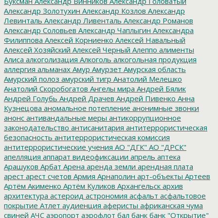
Буксман
Александр Винников
Александр Головатый
Александр Золотухин
Александр Козлов
Александр
Левинталь
Александр Ливенталь
Александр Романов
Александр Соловьев
Александр Чаплыгин
Александра
Филиппова
Алексей Корниенко
Алексей Навальный
Алексей Хозяйский
Алексей Черный
Алеппо
алименты
Алиса
алкоголизация
Алкоголь
алкогольная продукция
аллергия
альманах
Амур
Амурзет
Амурская область
Амурский полоз
амурский тигр
Анатолий Мелешко
Анатолий Скоробогатов
Ангелы мира
Андрей Бялик
Андрей Голубь
Андрей Драчев
Андрей Пивенко
Анна
Кузнецова
аномальное потепление
анонимные звонки
анонс
антивандальные меры
антикоррупционное
законодательство
антисанитария
антитеррористическая
безопасность
антитеррористическая комиссия
антитеррористические учения
АО "ДГК"
АО "ДРСК"
апелляция
аппарат видеофиксации
апрель
аптека
Арашуков
Арбат
Арена
аренда земли
арендная плата
арест
арест счетов
Армия
Арнаполин
арт-объекты
Артеев
Артём Акименко
Артём Куликов
Архангельск
архив
архитектура
астероид
астрономия
асфальт
асфальтовое
покрытие
Атлет
аудиенция
аферисты
африканская чума
свиней
АЧС
аэропорт
аэрофлот
бал
банк
банк "Открытие"