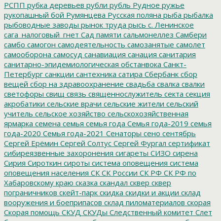
РСПП
рубка деревьев
рубли
рубль
Рудное
ружье
рукопашный бой
Румянцева
Русская поляна
рыба
рыбалка
рыбоводные заводы
рынок труда
рысь
с. Ленинское
сага_налоговый_гнет
Сад памяти
сальмонеллез
Самбери
самбо
самогон
самодеятельность
самозанятые
самолет
самооборона
самосуд
санавиация
санация
санитария
санитарно-эпидемиологическая обстанвока
Санкт-
Петербург
санкции
сантехника
сатира
Сбербанк
сбор
вещей
сбор на здравоохранение
свадьба
свалка
свалки
светофоры
свищ
связь
священнослужитель
секта
секция
акробатики
сельские врачи
сельские жители
сельский
учитель
сельское хозяйство
сельскохозяйственная
ярмарка
семена
семья
семья года
Семья года-2019
семья
года-2020
Семья года-2021
Сенаторы
сено
сентябрь
Сергей Ерёмин
Сергей Солтус
Сергей Фургал
сертификат
сибиреязвенные захоронения
сигареты
СИЗО
сирена
Сирия
Сироткин
сироты
система оповещения
система
оповещения населения
СК
СК России
СК РФ
СК РФ по
Хабаровскому краю
сказка
скандал
сквер
сквер
пограничников
скейт-парк
скидка
скидки и акции
склад
вооружения и боеприпасов
склад пиломатериалов
скорая
Скорая помощь
СКУД
СКУДы
Следственный комитет
Слет