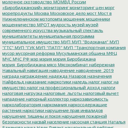
молочное скотоводство
МОМВД России
«Биробиджанский»
мониторинг
мониторинг цен
морг
морепродукты
Москва
Московское дело
мост
Мост в
Нижнеленинском
мотопомпа
мошенник
мошенники
мошенничество
МРОТ
мудрость
музей
музей
современного искусства
музыкальный спектакль
муниципалитеты
муниципальная программа
муниципальное имущество
МУП
МУП "Водоканал"
МУП
"ГТС"
МУП "ГУК
МУП "ПАТП"
МУП "Транспортная компания
мусор
мусорная реформа
Мусульманская община
МФЦ
МЧС
МЧС РФ
мэр
мэрия
мэрия Биробиджана
мэрия_Биробиджана
мясо
Мясокомбинат
набережная
Навальный
навигация
наводнение
наводнение_2019
награда
награждение
надежда
Назаров
назначения
Найфельд
наказание
накркотики
наледь
налог
налог на
имущество
налог на профессиональный доход
налоги
налоговая нагрузка
налоговые_льготы
налоговый вычет
нападение
напорный коллектор
наркозависимость
нарколаборатория
наркомания
наркосодержащие
растения
наркотики
нарушение прав инвалидов
нарушение тишины и покоя
нарушения пожарной
безопасности
насвай
население
насосная станция
Наталья
Баженова
наука
Наум Ливант
национальный рейтинг