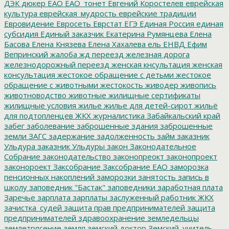
ДЭК
дюкер
ЕАО
ЕАО_тонет
Евгений Коростелев
еврейская
культура
еврейская_мудрость
еврейские традиции
Евровидение
Евросеть
Еврстат
ЕГЭ
Единая Россия
единая
субсидия
Единый заказчик
Екатерина Румянцева
Елена
Басова
Елена Князева
Елена Хахалева
ель
ЕНВД
Ефим
Вепринский
жалоба
жд переезд
железная дорога
железнодорожный переезд
женская кнсультация
женская
консультация
жестокое обращение с детьми
жестокое
обращение с животными
жестокость
живодер
живопись
животноводство
животные
жилищные сертификаты
жилищные условия
жилье
жилье для детей-сирот
жильё
для подтопленцев
ЖКХ
журналистика
Забайкальский край
забег
заболевание
заброшенные здания
заброшенные
земли
ЗАГС
задержание
задолженность
займ
заказник
Ульдура
заказник Ульдуры
закон
Законодательное
Собрание
законодательство
законопреокт
законопроект
законороект
Заксобрание
Заксобрание ЕАО
заморозка
пенсионных накоплений
заморозки
занятость
запись в
школу
заповедник "Бастак"
заповедники
заработная плата
Заречье
зарплата
зарплаты
заслуженный работник ЖКХ
зачистка_судей
защита прав предпринимателей
защита
предпринимателей
здравоохранение
земледельцы
землетрясение
земля
земский доктор
Земский_учитель