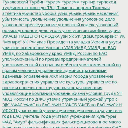
Тукалевский
Турбин
туризм
туризмм
турнир
турпоход
турфирма
тхэквондо
ТЭЦ
Тюмень
тюрьма
Тяжелая
атлетика
убийство
уборка улиц
убыль
убыль населения
убыточность
увольнение
увольнения
уголовное дело
уголовное преследование
уголовный кодекс
уголовный
розыск
уголоное дело
уголь
угон
угон автомобиля
удача
УЖАСЫ НАШЕГО ГОРОДКА
узи
УК
УК "ДомСтроСервис"
УК
"Монарх"
УК РФ
указ Президента
укладка
Украина
укусы
уличное освещение
Улюкаев
УМВ
УМВД
УМВД по ЕАО
УМВД по Хабаровскому краю
УМВД России по ЕАО
уполномоченный по правам предпринимателей
уполномоченный по правам ребенка
уполномоченный по
правам человека
управление административными
зданиями
Управление ЖКХ мэрии города
управление
здравоохранения
управление культуры
управление по
опеке и попечительству
управляющая компания
управляющие компании
уровень жизни
условия труда
УТ
МВД России по ДФО
утечка
утраченный урожай
утро с
"@"
УФАС
УФАС по ЕАО
УФНС
УФСБ
УФСБ по ЕАО
УФСИН
УФССП
участковый
учения
учитель
учитель года
учитель
года ЕАО
учитель_года
учителя
учреждения культуры
ФАД "Амур"
фальсификация
фальсифицированное масло
фальшивая купюра
фальшивомонетчики
фанфурики
ФАП