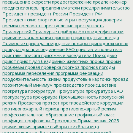
превышение скорости
предостережение
предпенсионер
предпенсионеры
предприниматели
предпринимательство
Президент
президент России
Президент РФ
Президентские спортивные игры
презумпция доверия
премия
препараты
преступление
преступность
Приамурский
Приамурье
приборы фотовидеофиксации
прививочная кампания
приговор
пригородные поезда
Приморье
природа
природные пожары
природоохранная
прокуратура
присоединение ЕАО
пристав-исполнитель
приставы
присяга
присяжные заседатели
Приходько
приют
приют для бездомных животных
пробка
пробки
проблемы
провал
проверка
прогноз
прогноз погоды
программа переселения
программа реновации
продолжительность жизни
продуктовые карточки
проезд
прожиточный минимум
производство
происшествие
прократура
прокуратруа
Прокуратура
прокуратура ЕАО
прокуратуура
прокураура
Промышленность
пропускной
режим
Просветов
протест
противодействие коррупции
противопожарный период
противопожарный режим
профессиональное_образование
профильный класс
профицит
профсоюзы
Проходцев
Пряма_линия_2025
прямая линия
прямые выборы
психбольница
психиатрическая больница
психоневрологический