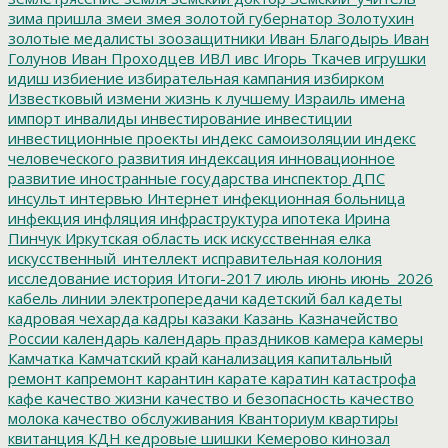
зима пришла
змеи
змея
золотой губернатор
Золотухин
золотые медалисты
зоозащитники
Иван Благодырь
Иван
Голунов
Иван Проходцев
ИВЛ
ивс
Игорь Ткачев
игрушки
идиш
избиение
избирательная кампания
избирком
Известковый
измени жизнь к лучшему
Израиль
имена
импорт
инвалиды
инвестирование
инвестиции
инвестиционные проекты
индекс самоизоляции
индекс
человеческого развития
индексация
инновационное
развитие
иностранные государства
инспектор ДПС
инсульт
интервью
Интернет
инфекционная больница
инфекция
инфляция
инфраструктура
ипотека
Ирина
Пинчук
Иркутская область
иск
искусственная елка
искусственный_интеллект
исправительная колония
исследование
история
Итоги-2017
июль
июнь
июнь_2026
кабель линии электропередачи
кадетский бал
кадеты
кадровая чехарда
кадры
казаки
Казань
Казначейство
России
календарь
календарь праздников
камера
камеры
Камчатка
Камчатский край
канализация
капитальный
ремонт
капремонт
карантин
карате
каратин
катастрофа
кафе
качество жизни
качество и безопасность
качество
молока
качество обслуживания
Кванториум
квартиры
квитанция
КДН
кедровые шишки
Кемерово
кинозал