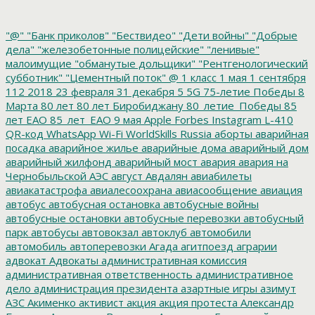
"@"
"Банк приколов"
"Бествидео"
"Дети войны"
"Добрые
дела"
"железобетонные полицейские"
"ленивые"
малоимущие
"обманутые дольщики"
"Рентгенологический
субботник"
"Цементный поток"
@
1 класс
1 мая
1 сентября
112
2018
23 февраля
31 декабря
5
5G
75-летие Победы
8
Марта
80 лет
80 лет Биробиджану
80_летие_Победы
85
лет ЕАО
85_лет_ЕАО
9 мая
Apple
Forbes
Instagram
L-410
QR-код
WhatsApp
Wi-Fi
WorldSkills Russia
аборты
аварийная
посадка
аварийное жилье
аварийные дома
аварийный дом
аварийный жилфонд
аварийный мост
авария
авария на
Чернобыльской АЭС
август
Авдалян
авиабилеты
авиакатастрофа
авиалесоохрана
авиасообщение
авиация
автобус
автобусная остановка
автобусные войны
автобусные остановки
автобусные перевозки
автобусный
парк
автобусы
автовокзал
автоклуб
автомобили
автомобиль
автоперевозки
Агада
агитпоезд
аграрии
адвокат
Адвокаты
административная комиссия
административная ответственность
административное
дело
администрация президента
азартные игры
азимут
АЗС
Акименко
активист
акция
акция протеста
Александр