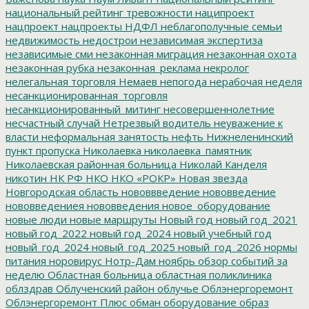
национальный рейтинг тревожности
наципроект
нацпроект
нацпроекты
НДФЛ
неблагополучные семьи
недвижимость
недострои
независимая экспертиза
независимые сми
незаконная миграция
незаконная охота
незаконная рубка
незаконная_реклама
некролог
нелегальная торговля
Немаев
непогода
нерабочая неделя
несанкционированная_торговля
несанкционированный_митинг
несовершеннолетние
несчастный случай
Нетрезвый водитель
неуважение к
власти
неформальная занятость
нефть
Нижнеленинский
пункт пропуска
Николаевка
николаевка_памятник
Николаевская районная больница
Николай Канделя
никотин
НК РФ
НКО
НКО «РОКР»
Новая звезда
Новгородская область
нововвведение
нововведение
нововведениея
нововведения
новое_оборудование
новые люди
новые маршруты
Новый год
новый год_2021
новый год_2022
новый год_2024
новый учебный год
новый_год_2024
новый_год_2025
новый_год_2026
нормы
питания
норовирус
Нотр-Дам
ноябрь
обзор событий за
неделю
Областная больница
областная поликлиника
облздрав
Облученский район
облучье
Облэнергоремонт
Облэнергоремонт Плюс
обман
оборудование
образ