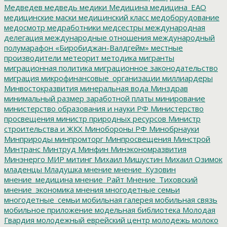
Медведев
медведь
медики
Медицина
медицина_ЕАО
медицинские маски
медицинский класс
медоборудование
медосмотр
медработники
медсестры
международная
делегация
международные отношения
международный
полумарафон «Биробиджан-Валдгейм»
местные
производители
метеорит
методика
мигранты
миграционная политика
миграционное законодательство
миграция
микрофинансовые_организации
миллиардеры
Минвостокразвития
минеральная вода
Минздрав
минимальный размер заработной платы
минирование
министерство образования и науки РФ
Министерство
просвещения
министр природных ресурсов
Министр
строительства и ЖКХ
Минобороны РФ
Минобрнауки
Минприроды
минпромторг
Минпросвещения
Минстрой
Минтранс
Минтруд
Минфин
Минэкономразвития
Минэнерго
МИР
митинг
Михаил Мишустин
Михаил Озимок
младенцы
Младушка
мнение
мнение_Кузовин
мнение_медицина
мнение_Райт
Мнение_Тиховский
мнение_экономика
мнения
многодетные семьи
многодетные_семьи
мобильная галерея
мобильная связь
мобильное приложение
модельная библиотека
Молодая
Гвардия
молодежный еврейский центр
молодежь
молоко