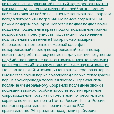
питание
план мероприятий
платный перекресток
Платон
плитка
площадь Ленина
пляжный волейбол
пневмония
побег из колонии
побои
повышение пенсионного возраста
погода
погорельцы
пограничные войска
пограничный
режим
подарки
подборка_новостей
подвал
подвоз воды
подделка
поддельные права
поджог
подпольное казино
подростковая преступность
подстанция
подтопление
подтопленцы
подъемные
Пожар
пожар
пожарная
безопасность
пожарные
пожарный кроссфит
пожароопасный период
пожароопасный сезон
пожары
поиск
поиск ребенка
покушение на дачу взятки
покушение
на убийство
полезное
полигон
поликлиника
полиомиелит
политехнический техникум
политические партии
полиция
Половинко
помойки
помощь
Понтонная переправа
порча
имущества
порыв
порыв водопровода
порыв теплотрассы
порыв трубопровода
посевная
поселок Партизанский
послание Федеральному Собранию
последние звонки
последний звонок
пособие
пособия
постинтернатное
сопровождение
посылка
потребители
потребительская
корзина
похищение
почта
Почта России
Почта_России
пошлины
правительство
правительство ЕАО
правительство РФ
праздник
праздники
праймериз