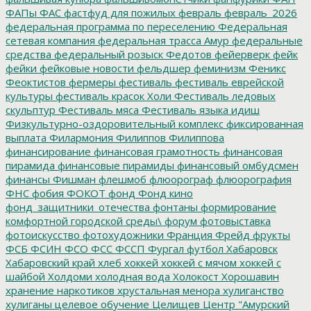
ФАПы
ФАС
фастфуд для пожилых
февраль
февраль_2026
федеральная программа по переселению
Федеральная
сетевая компания
федеральная трасса Амур
федеральные
средства
федеральный розыск
Федотов
фейерверк
фейк
фейки
фейковые новости
фельдшер
феминизм
Феникс
Феоктистов
фермеры
фестиваль
фестиваль еврейской
культуры
фестиваль красок Холи
Фестиваль ледовых
скульптур
Фестиваль мяса
Фестиваль языка идиш
Физкультурно-оздоровительный комплекс
фиксированная
выплата
Филармония
Филиппов
Филиппова
финансирование
финансовая грамотность
финансовая
пирамида
финансовые пирамиды
финансовый омбудсмен
финансы
Фишман
флешмоб
флюорограф
флюорография
ФНС
фобия
ФОКОТ
фонд
Фонд кино
фонд_защитники_отечества
фонтаны
формирование
комфортной городской среды\
форум
фотовыставка
фотоискусство
фотохудожники
Франция
Фрейд
фрукты
ФСБ
ФСИН
ФСО
ФСС
ФССП
Фургал
футбол
Хабаровск
Хабаровский край
хлеб
хоккей
хоккей с мячом
хоккей с
шайбой
Холдоми
холодная вода
Холокост
Хорошавин
хранение наркотиков
хрустальная менора
хулиганство
хулиганы
целевое обучение
Целищев
Центр "Амурский