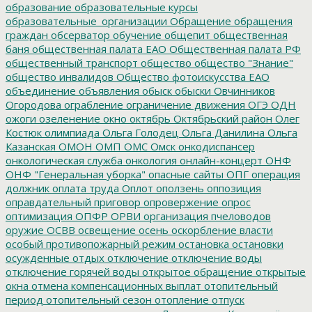
образование
образовательные курсы
образовательные_организации
Обращение
обращения
граждан
обсерватор
обучение
общепит
общественная
баня
общественная палата ЕАО
Общественная палата РФ
общественный транспорт
общество
общество "Знание"
общество инвалидов
Общество фотоискусства ЕАО
объединение
объявления
обыск
обыски
Овчинников
Огородова
ограбление
ограничение движения
ОГЭ
ОДН
ожоги
озеленение
окно
октябрь
Октябрьский район
Олег
Костюк
олимпиада
Ольга Голодец
Ольга Данилина
Ольга
Казанская
ОМОН
ОМП
ОМС
Омск
онкодиспансер
онкологическая служба
онкология
онлайн-концерт
ОНФ
ОНФ "Генеральная уборка"
опасные сайты
ОПГ
операция
должник
оплата труда
Оплот
оползень
оппозиция
оправдательный приговор
опровержение
опрос
оптимизация
ОПФР
ОРВИ
организация пчеловодов
оружие
ОСВВ
освещение
осень
оскорбление власти
особый противопожарный режим
остановка
остановки
осужденные
отдых
отключение
отключение воды
отключение горячей воды
открытое обращение
открытые
окна
отмена компенсационных выплат
отопительный
период
отопительный сезон
отопление
отпуск