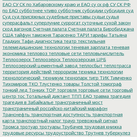
ЕАО
СУ СК по Хабаровскому краю и ЕАО
су ск рф
СУ СК РФ
по ЕАО
субботнее чтиво
субботник
субсидии
субсидия
суд
Суд
суд присяжных
судебные приставы
судьи
судья
суперасфальт
суперлуние
суррогат
суточные
сухой закон
сход вагонов
Счетная палата
Счетная палата Биробиджана
США
тайфун
таможня
Тарасенко
ТАРИ
тарифы
Татьяна
Гладких
Тафи-диагностика
театр
текстильная
телемедицинские технологии
теневая зарплата
теневая
экономика
тепловоз
тепловые сети
тепловычислитель
Теплоозерск
Теплоозёрск
Теплоозёрская ЦРБ
Теплоозерский цементный завод
теплосбыт
теплотрасса
территория действий
терроризм
техника
технологии
технологический_техникум
технопарк
тигр
ТИК
Тимченко
Тихомиров
ТКО
Тлустенко
товары
Толстой
томограф
тонкий лед
Тонких
ТОР
торговля
торговые сети
торговый
центр
тос
Тотальный диктант
ТПП ЕАО
травма
трагедия
трагедия в Забайкалье
трансграничный мост
трансграничный российско-китайский марафон
Транснефть
транспортная доступность
транспортная
карта
транспортный налог
траур
тревожный сигнал
Тромса
тротуар
тротуары
Трубачев
трудовая книжка
трудовые ресурсы
трудоустройство
Трутнев
туберкулез