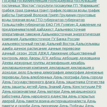
Госдума
госжилинспекция
господдержка
госслужащие
гостиница "Восток"
госуслуги
госхакупки
ГП "Фармация"
грабеж
град
граница
грант
график подвоза воды
график
работы
Григорий Волохов
Грипп
Грудинин
грунтовые
воды
грязная вода
ГТО
губернатор
губернатор
Гольдштейн
губернатор ЕАО
ГУК
Гулягин
Д
давление на
предпринимателей
дайджест
Дальневосточная
оперативная таможня
Дальневосточная энергетическая
компания
Дальневосточное ГУ Банка России
дальневосточный гектар
Дальний Восток
Дальсельмаш
дамба
дачное расписание
дачные перевозки
дачный_сезон_2026
ДВЖД
Движение общественный
контроль
двор
Дворы
ДГК
дебош
дебошир
дедовщина
Деева
дежурные группы
дезинфекция
декабрь
декларационная компания
декларация
декларация о
доходах
дело Ельчина
демография
демогрфия
денежные
переводы
День влюбленных
День географа
День города
День Государственного флага
День защитника Отечества
день защиты детей
День Знаний
День Конституции РФ
День космонавтики
День матери
День медицинского
работника
День народного единства
день открытых
дверей
День памяти воина-интернационалиста
День
памяти и скорби
День пионерии
День Победы
День