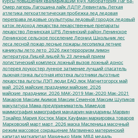
курсы повышения квалификации
КФХ
лаборатория
Лаг ба-
Омер
лагерь
Лагошина
лайк
ЛДПР
Левинталь
Легкая
атлетика
легкоатлетическая пробежка
лед
ледовая
переправа
ледовые скульптуры
ледовый городок
ледовый
каток
ледоход
лекарства
лекарственные препараты
лекарство
Ленинская ЦРБ
Ленинский район
Ленинское
Ленинское сельское поселение
Леонид Школьник
лес
леса
лесной пожар
лесные пожары
лесопилка
летние
каникулы
лето
лето_2026
лжетерроризм
лимон
литература
Лицей
лицей № 23
личный прием
логистический комплеск
ложный вызов
ложный донос
лотерея
лоукостер
лунное затмение
лучший спасатель
лыжная гонка
льготная ипотека
льготники
льготные
лекарства
льготы
ЛЭП
люди ЕАО
люк
Магнитогорск
май
май_2026
майские праздники
майские_2026
майские_праздники_2026
МАК-2019
Мак-2020
Мак-2021
Макаров
Максим Акимов
Максим Семенов
Максим Шупиков
макулатура
Мама-предприниматель
Мамедов
маммография
мамография
мандарин
мандарины
Марвин
Токайер
Мария Костюк
Марк Кауфман
маркировка товаров
Марковский
март
март_2026
маска
Масленица
масочный
режим
массовое сокращение
Матвиенко
материнский
капитал
маткапитал
Махинько
Маяк
МВД
медаль