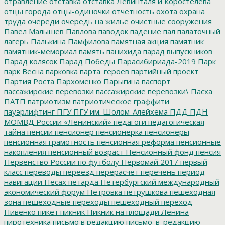
отравление
отставка
отставка Левинталя и Коростелёва
отцы города
отцы-одиночки
отчетность
охота
охрана
труда
очереди
очередь на жилье
очистные сооружения
Павел Малышев
Павлова
паводок
падение
пал
палаточный
лагерь
Палькина
Памфилова
памятная акция
памятник
памятник-мемориал
память
панихида
парад выпускников
Парад колясок
Парад Победы
Парасибириада-2019
Парк
парк Весна
парковка
парта_героев
партийный проект
Партия Роста
Пархоменко
Парыгина
паспорт
пассажирские перевозки
пассажирские перевозки\
Пасха
ПАТП
патриотизм
патриотическое граффити
пауэрлифтинг
ПГУ
ПГУ им. Шолом-Алейхема
ПДД
ПДН
МОМВД России «Ленинский»
педагоги
педагогическая
тайна
пенсии
пенсионер
пенсионерка
пенсионеры
пенсионная грамотность
пенсионная реформа
пенсионные
накопления
пенсионный возраст
Пенсионный фонд
пенсия
Первенство России по футболу
Первомай 2017
первый
класс
переводы
переезд
перерасчет
перечень
период
навигации
Песах
петарда
Петербургский международный
экономический форум
Петровка
петрушкова
пешеходная
зона
пешеходные переходы
пешеходный переход
Пивенко
пикет
пикник
Пикник на площади Ленина
пиротехника
письмо в редакцию
письмо_в_редакцию