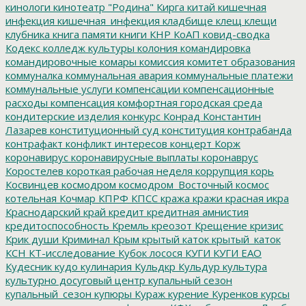
кинологи
кинотеатр "Родина"
Кирга
китай
кишечная
инфекция
кишечная_инфекция
кладбище
клещ
клещи
клубника
книга памяти
книги
КНР
КоАП
ковид-сводка
Кодекс
колледж культуры
колония
командировка
командировочные
комары
комиссия
комитет образования
коммуналка
коммунальная авария
коммунальные платежи
коммунальные услуги
компенсации
компенсационные
расходы
компенсация
комфортная городская среда
кондитерские изделия
конкурс
Конрад
Константин
Лазарев
конституционный суд
конституция
контрабанда
контрафакт
конфликт интересов
концерт
Корж
коронавирус
коронавирусные выплаты
коронаврус
Коростелев
короткая рабочая неделя
коррупция
корь
Косвинцев
космодром
космодром_Восточный
космос
котельная
Кочмар
КПРФ
КПСС
кража
кражи
красная икра
Краснодарский край
кредит
кредитная амнистия
кредитоспособность
Кремль
креозот
Крещение
кризис
Крик души
Криминал
Крым
крытый каток
крытый_каток
КСН
КТ-исследование
Кубок лосося
КУГИ
КУГИ ЕАО
Кудесник
кудо
кулинария
Кульдкр
Кульдур
культура
культурно досуговый центр
купальный сезон
купальный_сезон
купюры
Кураж
курение
Куренков
курсы