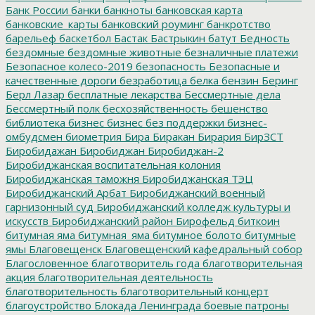
Банк России
банки
банкноты
банковская карта
банковские_карты
банковский роуминг
банкротство
барельеф
баскетбол
Бастак
Бастрыкин
батут
Бедность
бездомные
бездомные животные
безналичные платежи
Безопасное колесо-2019
безопасность
Безопасные и
качественные дороги
безработица
белка
бензин
Беринг
Берл Лазар
бесплатные лекарства
Бессмертные дела
Бессмертный полк
бесхозяйственность
бешенство
библиотека
бизнес
бизнес без поддержки
бизнес-
омбудсмен
биометрия
Бира
Биракан
Бирария
БирЗСТ
Биробидажан
Биробиджан
Биробиджан-2
Биробиджанская воспитательная колония
Биробиджанская таможня
Биробиджанская ТЭЦ
Биробиджанский Арбат
Биробиджанский военный
гарнизонный суд
Биробиджанский колледж культуры и
искусств
Биробиджанский район
Бирофельд
биткоин
битумная яма
битумная_яма
битумное болото
битумные
ямы
Благовещенск
Благовещенский кафедральный собор
Благословенное
благотворитель года
благотворительная
акция
благотворительная деятельность
благотворительность
благотворительный концерт
благоустройство
Блокада Ленинграда
боевые патроны