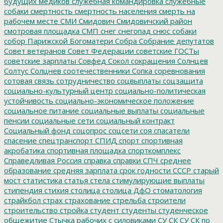
будущих медиков
служебная командировка
служебные
собаки
смертность
смертность населения
смерть на
рабочем месте
СМИ
Смидович
Смидовичский район
смотровая площадка
СМП
снег
снегопад
снюс
собаки
собор Парижской Богоматери
Собра
Собрание депутатов
Совет ветеранов
Совет Федерации
советские ГОСТы
советские зарплаты
Совфед
Сокол
сокращения
Солнцев
Солтус
Солцнев
соотечественники
Сопка
соревнования
сотовая связь
сотрудничество
соцвыплаты
соцзащита
социально-культурный центр
социально-политическая
устойчивость
социально-экономическое положение
социальное питание
социальные выплаты
социальные
пенсии
социальные сети
социальный контракт
Социальный фонд
соцопрос
соцсети
соя
спасатели
спасение
спецтранспорт
СПИД
спорт
спортивная
акробатика
спортивная площадка
спорткомплекс
Справедливая Россия
справка
справки
СПЧ
среднее
образование
средняя зарплата
срок годности
СССР
старый
мост
статистика
статья
стела
стимулирующие выплаты
стипендия
стихия
столица
столица ДфО
стоматология
страйкбол
страх
страхование
стрельба
строители
строительство
стройка
студент
студенты
студенческое
общежитие
Стычка рабочих с силовиками
СУ СК
СУ СК по