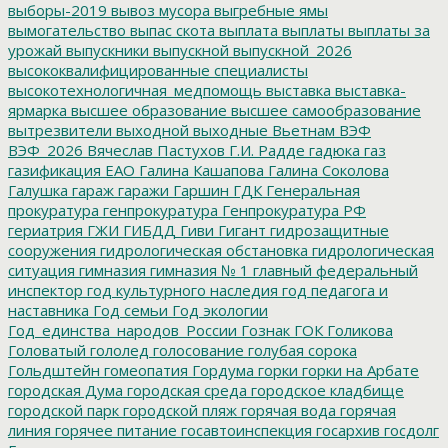
выборы-2019
вывоз мусора
выгребные ямы
вымогательство
выпас скота
выплата
выплаты
выплаты за
урожай
выпускники
выпускной
выпускной_2026
высококвалифицированные специалисты
высокотехнологичная_медпомощь
выставка
выставка-
ярмарка
высшее образование
высшее самообразование
вытрезвители
выходной
выходные
Вьетнам
ВЭФ
ВЭФ_2026
Вячеслав Пастухов
Г.И. Радде
гадюка
газ
газификация ЕАО
Галина Кашапова
Галина Соколова
Галушка
гараж
гаражи
Гаршин
ГДК
Генеральная
прокуратура
генпрокуратура
Генпрокуратура РФ
гериатрия
ГЖИ
ГИБДД
Гиви
Гигант
гидрозащитные
сооружения
гидрологическая обстановка
гидрологическая
ситуация
гимназия
гимназия № 1
главный федеральный
инспектор
год культурного наследия
год педагога и
наставника
Год семьи
Год экологии
Год_единства_народов_России
Гознак
ГОК
Голикова
Головатый
гололед
голосование
голубая сорока
Гольдштейн
гомеопатия
Гордума
горки
горки на Арбате
городская Дума
городская среда
городское кладбище
городской парк
городской пляж
горячая вода
горячая
линия
горячее питание
госавтоинспекция
госархив
госдолг