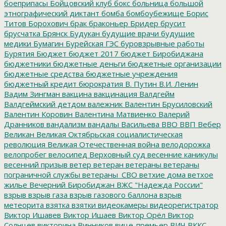
боеприпасы
Бойцовский клуб
бокс
больница
большой
этнографический диктант
бомба
бомбоубежище
Борис
Титов
Борохович
брак
браконьер
Бридер
брусит
брусчатка
Брянск
Будукан
будущие врачи
будущие
медики
Бумагин
Бурейская ГЭС
буровзрывные работы
Бурятия
Бюджет
бюджет 2017
бюджет Биробиджана
бюджетники
бюджетные деньги
бюджетные организации
бюджетные средства
бюджетные учреждения
бюджетный кредит
бюрократия
В. Путин
В.И. Ленин
Вадим Зингман
вакцина
вакцинация
Валдгейм
Валдгеймский детдом
валежник
Валентин Брусиловский
Валентин Коровин
Валентина Матвиенко
Валерий
Дранников
вандализм
вандалы
Васильева
ВВО
ВВП
Вебер
Великан
Великая Октябрьская социалистическая
революция
Великая Отечественная война
велодорожка
велопробег
велосипед
Верховный суд
весенние каникулы
весенний призыв
ветер
ветеран
ветераны
ветераны
пограничной службы
ветераны_СВО
ветхие дома
ветхое
жилье
Вечерний Биробиджан
ВЖС "Надежда России"
взрыв
взрыв газа
взрыв газового баллона
взрыв
метеорита
взятка
взятки
видеокамеры
видеорегистратор
Виктор Ишавев
Виктор Ишаев
Виктор Орёл
Виктор
Солнцев
викторина
Винников
вице-премьер
ВИЧ
ВККС