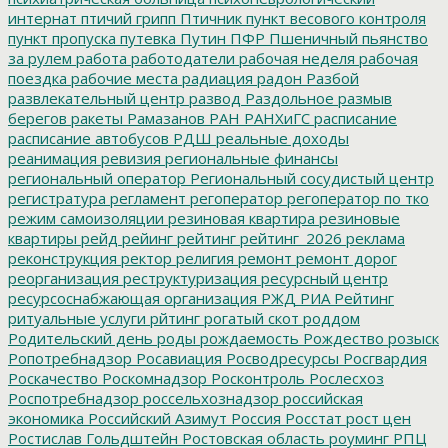
интернат
птичий грипп
Птичник
пункт весового контроля
пункт пропуска
путевка
Путин
ПФР
Пшеничный
пьянство
за рулем
работа
работодатели
рабочая неделя
рабочая
поездка
рабочие места
радиация
радон
Разбой
развлекательный центр
развод
Раздольное
размыв
берегов
ракеты
Рамазанов
РАН
РАНХиГС
расписание
расписание автобусов
РДШ
реальные доходы
реанимация
ревизия
региональные финансы
региональный оператор
Региональный сосудистый центр
регистратура
регламент
регоператор
регоператор по тко
режим самоизоляции
резиновая квартира
резиновые
квартиры
рейд
рейинг
рейтинг
рейтинг_2026
реклама
реконструкция
ректор
религия
ремонт
ремонт дорог
реорганизация
реструктуризация
ресурсный центр
ресурсоснабжающая организация
РЖД
РИА Рейтинг
ритуальные услуги
рйтинг
рогатый скот
роддом
Родительский день
роды
рождаемость
Рождество
розыск
Ропотребнадзор
Росавиация
Росводресурсы
Росгвардия
Роскачество
Роскомнадзор
Росконтроль
Рослесхоз
Роспотребнадзор
россельхознадзор
российская
экономика
Российский Азимут
Россия
Росстат
рост цен
Ростислав Гольдштейн
Ростовская область
роуминг
РПЦ