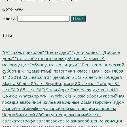
фото: «@»
Найти:
Тэги
"@"
"Банк приколов"
"Бествидео"
"Дети войны"
"Добрые
дела"
"железобетонные полицейские"
"ленивые"
малоимущие
"обманутые дольщики"
"Рентгенологический
субботник"
"Цементный поток"
@
1 класс
1 мая
1 сентября
112
2018
23 февраля
31 декабря
5
5G
75-летие Победы
8
Марта
80 лет
80 лет Биробиджану
80_летие_Победы
85
лет ЕАО
85_лет_ЕАО
9 мая
Apple
Forbes
Instagram
L-410
QR-код
WhatsApp
Wi-Fi
WorldSkills Russia
аборты
аварийная
посадка
аварийное жилье
аварийные дома
аварийный дом
аварийный жилфонд
аварийный мост
авария
авария на
Чернобыльской АЭС
август
Авдалян
авиабилеты
авиакатастрофа
авиалесоохрана
авиасообщение
авиация
автобус
автобусная остановка
автобусные войны