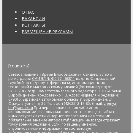
законодательство
антисанитария
антитеррористическая
безопасность
антитеррористическая комиссия
О НАС
антитеррористические учения
АО "ДГК"
АО "ДРСК"
ВАКАНСИИ
апелляция
аппарат видеофиксации
апрель
аптека
КОНТАКТЫ
Арашуков
Арбат
Арена
аренда земли
арендная плата
РАЗМЕЩЕНИЕ РЕКЛАМЫ
арест
арест счетов
Армия
Арнаполин
арт-объекты
Артеев
Артём Акименко
Артём Куликов
Архангельск
архив
архитектура
астероид
астрономия
асфальт
асфальтовое
покрытие
Атлет
аудиенция
аферисты
африканская чума
свиней
АЧС
аэропорт
аэрофлот
бал
банк
банк "Открытие"
[counters]
Банк России
банки
банкноты
банковская карта
Сетевое издание «Время Биробиджана». Свидетельство о
банковские_карты
банковский роуминг
банкротство
регистрации
СМИ ЭЛ № ФС 77 - 68811
выдано Федеральной
барельеф
баскетбол
Бастак
Бастрыкин
батут
Бедность
службой по надзору в сфере связи, информационных
технологий и массовых коммуникаций (Роскомнадзор) от
бездомные
бездомные животные
безналичные платежи
07.03.2017 года. Заместитель главного редактора ООО «Время
Безопасное колесо-2019
безопасность
Безопасные и
Биробиджана»: Кондратенко Т.В. Адрес издателя и редакции:
679015, Еврейская автономная область, г. Биробиджан, ул.
качественные дороги
безработица
белка
бензин
Беринг
Физкультурная, д. 26. Телефон (42622) 2-17-85. E-mail:
vremya-
bir@yandex.ru
При перепечатке текстов либо ином
Берл Лазар
бесплатные лекарства
Бессмертные дела
использовании текстовых материалов с настоящего сайта на
Бессмертный полк
бесхозяйственность
бешенство
иных ресурсах в сети Интернет гиперссылка на источник
обязательна. Мнение авторов публикаций не всегда отражает
библиотека
бизнес
бизнес без поддержки
бизнес-
точку зрения редакции. Если, по вашему мнению,
омбудсмен
биометрия
Бира
Биракан
Бирария
БирЗСТ
опубликованная информация не соответствует
действительности, воспользуйтесь правом на ответ в порядке