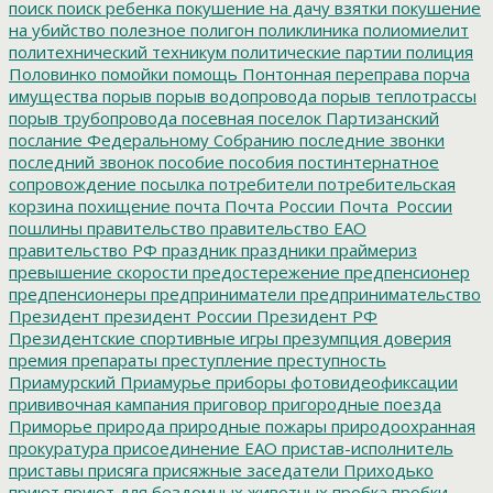
поиск
поиск ребенка
покушение на дачу взятки
покушение
на убийство
полезное
полигон
поликлиника
полиомиелит
политехнический техникум
политические партии
полиция
Половинко
помойки
помощь
Понтонная переправа
порча
имущества
порыв
порыв водопровода
порыв теплотрассы
порыв трубопровода
посевная
поселок Партизанский
послание Федеральному Собранию
последние звонки
последний звонок
пособие
пособия
постинтернатное
сопровождение
посылка
потребители
потребительская
корзина
похищение
почта
Почта России
Почта_России
пошлины
правительство
правительство ЕАО
правительство РФ
праздник
праздники
праймериз
превышение скорости
предостережение
предпенсионер
предпенсионеры
предприниматели
предпринимательство
Президент
президент России
Президент РФ
Президентские спортивные игры
презумпция доверия
премия
препараты
преступление
преступность
Приамурский
Приамурье
приборы фотовидеофиксации
прививочная кампания
приговор
пригородные поезда
Приморье
природа
природные пожары
природоохранная
прокуратура
присоединение ЕАО
пристав-исполнитель
приставы
присяга
присяжные заседатели
Приходько
приют
приют для бездомных животных
пробка
пробки