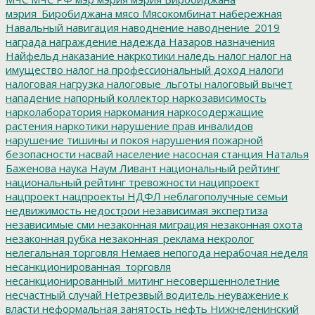
мэрия_Биробиджана
мясо
Мясокомбинат
набережная
Навальный
навигация
наводнение
наводнение_2019
награда
награждение
надежда
Назаров
назначения
Найфельд
наказание
накркотики
наледь
налог
налог на
имущество
налог на профессиональный доход
налоги
налоговая нагрузка
налоговые_льготы
налоговый вычет
нападение
напорный коллектор
наркозависимость
нарколаборатория
наркомания
наркосодержащие
растения
наркотики
нарушение прав инвалидов
нарушение тишины и покоя
нарушения пожарной
безопасности
насвай
население
насосная станция
Наталья
Баженова
наука
Наум Ливант
национальный рейтинг
национальный рейтинг тревожности
наципроект
нацпроект
нацпроекты
НДФЛ
неблагополучные семьи
недвижимость
недострои
независимая экспертиза
независимые сми
незаконная миграция
незаконная охота
незаконная рубка
незаконная_реклама
некролог
нелегальная торговля
Немаев
непогода
нерабочая неделя
несанкционированная_торговля
несанкционированный_митинг
несовершеннолетние
несчастный случай
Нетрезвый водитель
неуважение к
власти
неформальная занятость
нефть
Нижнеленинский