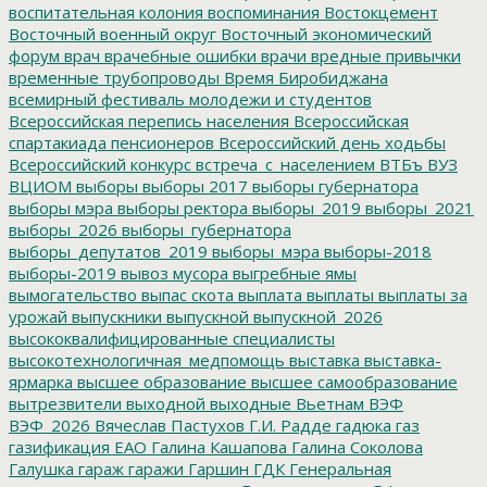
воспитательная колония
воспоминания
Востокцемент
Восточный военный округ
Восточный экономический
форум
врач
врачебные ошибки
врачи
вредные привычки
временные трубопроводы
Время Биробиджана
всемирный фестиваль молодежи и студентов
Всероссийская перепись населения
Всероссийская
спартакиада пенсионеров
Всероссийский день ходьбы
Всероссийский конкурс
встреча_с_населением
ВТБъ
ВУЗ
ВЦИОМ
выборы
выборы 2017
выборы губернатора
выборы мэра
выборы ректора
выборы_2019
выборы_2021
выборы_2026
выборы_губернатора
выборы_депутатов_2019
выборы_мэра
выборы-2018
выборы-2019
вывоз мусора
выгребные ямы
вымогательство
выпас скота
выплата
выплаты
выплаты за
урожай
выпускники
выпускной
выпускной_2026
высококвалифицированные специалисты
высокотехнологичная_медпомощь
выставка
выставка-
ярмарка
высшее образование
высшее самообразование
вытрезвители
выходной
выходные
Вьетнам
ВЭФ
ВЭФ_2026
Вячеслав Пастухов
Г.И. Радде
гадюка
газ
газификация ЕАО
Галина Кашапова
Галина Соколова
Галушка
гараж
гаражи
Гаршин
ГДК
Генеральная