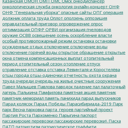
Казанская
ОМОН
ОМП
ОМС
Омск
онкодиспансер
онкологическая служба
онкология
онлайн-концерт
ОНФ
ОНФ "Генеральная уборка"
опасные сайты
ОПГ
операция
должник
оплата труда
Оплот
оползень
оппозиция
оправдательный приговор
опровержение
опрос
оптимизация
ОПФР
ОРВИ
организация пчеловодов
оружие
ОСВВ
освещение
осень
оскорбление власти
особый противопожарный режим
остановка
остановки
осужденные
отдых
отключение
отключение воды
отключение горячей воды
открытое обращение
открытые
окна
отмена компенсационных выплат
отопительный
период
отопительный сезон
отопление
отпуск
отравление
отставка
отставка Левинталя и Коростелёва
отцы города
отцы-одиночки
отчетность
охота
охрана
труда
очереди
очередь на жилье
очистные сооружения
Павел Малышев
Павлова
паводок
падение
пал
палаточный
лагерь
Палькина
Памфилова
памятная акция
памятник
памятник-мемориал
память
панихида
парад выпускников
Парад колясок
Парад Победы
Парасибириада-2019
Парк
парк Весна
парковка
парта_героев
партийный проект
Партия Роста
Пархоменко
Парыгина
паспорт
пассажирские перевозки
пассажирские перевозки\
Пасха
ПАТП
патриотизм
патриотическое граффити