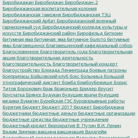
Биробидажан
Биробиджан
Биробиджан-2
Биробиджанская воспитательная колония
Биробиджанская таможня
Биробиджанская ТЭЦ
Биробиджанский Арбат
Биробиджанский военный
гарнизонный суд
Биробиджанский колледж культуры и
искусств
Биробиджанский район
Бирофельд
биткоин
битумная яма
битумная_яма
битумное болото
битумные
ямы
Благовещенск
Благовещенский кафедральный собор
Благословенное
благотворитель года
благотворительная
акция
благотворительная деятельность
благотворительность
благотворительный концерт
благоустройство
Блокада Ленинграда
боевые патроны
боеприпасы
Бойцовский клуб
бокс
больница
большой
этнографический диктант
бомба
бомбоубежище
Борис
Титов
Борохович
брак
браконьер
Бридер
брусит
брусчатка
Брянск
Будукан
будущие врачи
будущие
медики
Бумагин
Бурейская ГЭС
буровзрывные работы
Бурятия
Бюджет
бюджет 2017
бюджет Биробиджана
бюджетники
бюджетные деньги
бюджетные организации
бюджетные средства
бюджетные учреждения
бюджетный кредит
бюрократия
В. Путин
В.И. Ленин
Вадим Зингман
вакцина
вакцинация
Валдгейм
Валдгеймский детдом
валежник
Валентин Брусиловский