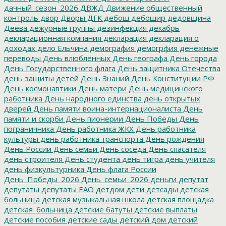
дачный_сезон_2026
ДВЖД
Движение общественный
контроль
двор
Дворы
ДГК
дебош
дебошир
дедовщина
Деева
дежурные группы
дезинфекция
декабрь
декларационная компания
декларация
декларация о
доходах
дело Ельчина
демография
демогрфия
денежные
переводы
День влюбленных
День географа
День города
День Государственного флага
День защитника Отечества
день защиты детей
День Знаний
День Конституции РФ
День космонавтики
День матери
День медицинского
работника
День народного единства
день открытых
дверей
День памяти воина-интернационалиста
День
памяти и скорби
День пионерии
День Победы
День
пограничника
День работника ЖКХ
День работника
культуры
день работника транспорта
День рождения
День России
День семьи
День соседа
День спасателя
день строителя
День студента
день тигра
день учителя
день физкультурника
День флага России
День_Победы_2026
День_семьи_2026
деньги
депутат
депутаты
депутаты ЕАО
детдом
дети
детсады
детская
больница
детская музыкальная школа
детская площадка
детская_больница
детские батуты
детские выплаты
детские пособия
детские сады
детский дом
детский