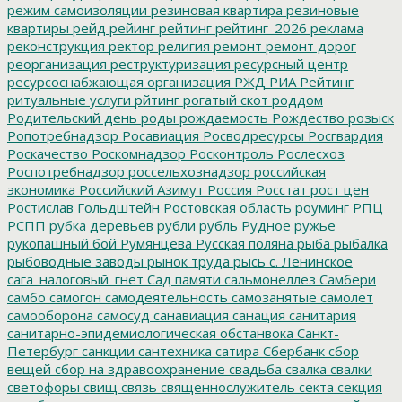
режим самоизоляции
резиновая квартира
резиновые
квартиры
рейд
рейинг
рейтинг
рейтинг_2026
реклама
реконструкция
ректор
религия
ремонт
ремонт дорог
реорганизация
реструктуризация
ресурсный центр
ресурсоснабжающая организация
РЖД
РИА Рейтинг
ритуальные услуги
рйтинг
рогатый скот
роддом
Родительский день
роды
рождаемость
Рождество
розыск
Ропотребнадзор
Росавиация
Росводресурсы
Росгвардия
Роскачество
Роскомнадзор
Росконтроль
Рослесхоз
Роспотребнадзор
россельхознадзор
российская
экономика
Российский Азимут
Россия
Росстат
рост цен
Ростислав Гольдштейн
Ростовская область
роуминг
РПЦ
РСПП
рубка деревьев
рубли
рубль
Рудное
ружье
рукопашный бой
Румянцева
Русская поляна
рыба
рыбалка
рыбоводные заводы
рынок труда
рысь
с. Ленинское
сага_налоговый_гнет
Сад памяти
сальмонеллез
Самбери
самбо
самогон
самодеятельность
самозанятые
самолет
самооборона
самосуд
санавиация
санация
санитария
санитарно-эпидемиологическая обстанвока
Санкт-
Петербург
санкции
сантехника
сатира
Сбербанк
сбор
вещей
сбор на здравоохранение
свадьба
свалка
свалки
светофоры
свищ
связь
священнослужитель
секта
секция