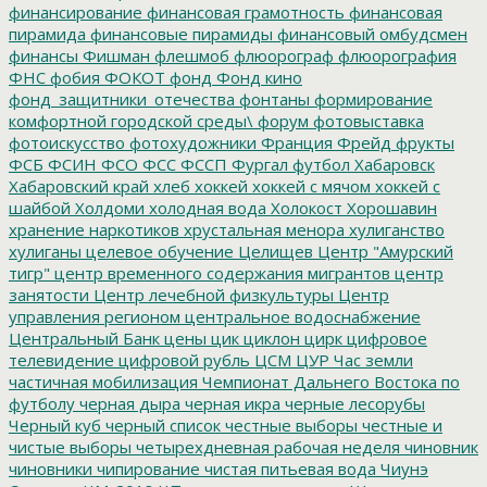
финансирование
финансовая грамотность
финансовая
пирамида
финансовые пирамиды
финансовый омбудсмен
финансы
Фишман
флешмоб
флюорограф
флюорография
ФНС
фобия
ФОКОТ
фонд
Фонд кино
фонд_защитники_отечества
фонтаны
формирование
комфортной городской среды\
форум
фотовыставка
фотоискусство
фотохудожники
Франция
Фрейд
фрукты
ФСБ
ФСИН
ФСО
ФСС
ФССП
Фургал
футбол
Хабаровск
Хабаровский край
хлеб
хоккей
хоккей с мячом
хоккей с
шайбой
Холдоми
холодная вода
Холокост
Хорошавин
хранение наркотиков
хрустальная менора
хулиганство
хулиганы
целевое обучение
Целищев
Центр "Амурский
тигр"
центр временного содержания мигрантов
центр
занятости
Центр лечебной физкультуры
Центр
управления регионом
центральное водоснабжение
Центральный Банк
цены
цик
циклон
цирк
цифровое
телевидение
цифровой рубль
ЦСМ
ЦУР
Час земли
частичная мобилизация
Чемпионат Дальнего Востока по
футболу
черная дыра
черная икра
черные лесорубы
Черный куб
черный список
честные выборы
честные и
чистые выборы
четырехдневная рабочая неделя
чиновник
чиновники
чипирование
чистая питьевая вода
Чиунэ