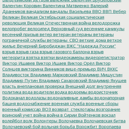
Валентин Коровин
Валентина Матвиенко
Валерий
Дранников
вандализм
вандалы
Васильева
ВВО
ВВП
Вебер
Великан
Великая Октябрьская социалистическая
революция
Великая Отечественная война
велодорожка
велопробег
велосипед
Верховный суд
весенние каникулы
весенний призыв
ветер
ветеран
ветераны
ветераны
пограничной службы
ветераны_СВО
ветхие дома
ветхое
жилье
Вечерний Биробиджан
ВЖС "Надежда России"
взрыв
взрыв газа
взрыв газового баллона
взрыв
метеорита
взятка
взятки
видеокамеры
видеорегистратор
Виктор Ишавев
Виктор Ишаев
Виктор Орёл
Виктор
Солнцев
викторина
Винников
вице-премьер
ВИЧ
ВККС
Владивосток
Владимир Марковский
Владимир Мишустин
Владимир Путин
Владимир Сахаровский
Владимир Якушев
власть
внеплановая проверка
Внешний долг
внутренняя
политика
вода
водители
водка
водоемы
водоисточник
Водоканал
водолазы
водоналивные дамбы
водонапорная
башня
водоснабжение
военная служба
военные сборы
военный комиссар
ВОЗ
возврат_стеклотары
возгорание
воинский учет
война
война в Сирии
Войтенков
вокзал
волейбол
волк
Волонтеры
Волочаевка
Волочаевская битва
Волочаевский бой
вольная борьба
Ворожбит
Воропаева