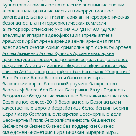
Кузнецова
аномальное потепление
анонимные звонки
анонс
антивандальные меры
антикоррупционное
законодательство
антисанитария
антитеррористическая
безопасность
антитеррористическая комиссия
антитеррористические учения
АО "ДГК"
АО "ДРСК"
апелляция
аппарат видеофиксации
апрель
аптека
Арашуков
Арбат
Арена
аренда земли
арендная плата
арест
арест счетов
Армия
Арнаполин
арт-объекты
Артеев
Артём Акименко
Артём Куликов
Архангельск
архив
архитектура
астероид
астрономия
асфальт
асфальтовое
покрытие
Атлет
аудиенция
аферисты
африканская чума
свиней
АЧС
аэропорт
аэрофлот
бал
банк
банк "Открытие"
Банк России
банки
банкноты
банковская карта
банковские_карты
банковский роуминг
банкротство
барельеф
баскетбол
Бастак
Бастрыкин
батут
Бедность
бездомные
бездомные животные
безналичные платежи
Безопасное колесо-2019
безопасность
Безопасные и
качественные дороги
безработица
белка
бензин
Беринг
Берл Лазар
бесплатные лекарства
Бессмертные дела
Бессмертный полк
бесхозяйственность
бешенство
библиотека
бизнес
бизнес без поддержки
бизнес-
омбудсмен
биометрия
Бира
Биракан
Бирария
БирЗСТ