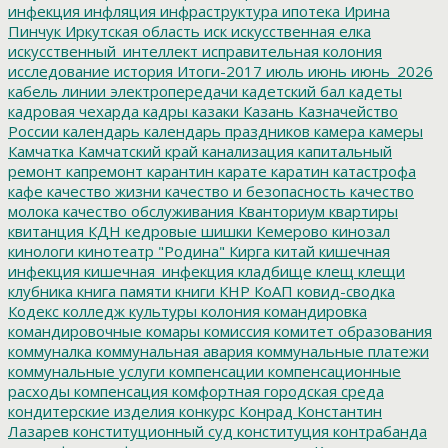
инфекция
инфляция
инфраструктура
ипотека
Ирина
Пинчук
Иркутская область
иск
искусственная елка
искусственный_интеллект
исправительная колония
исследование
история
Итоги-2017
июль
июнь
июнь_2026
кабель линии электропередачи
кадетский бал
кадеты
кадровая чехарда
кадры
казаки
Казань
Казначейство
России
календарь
календарь праздников
камера
камеры
Камчатка
Камчатский край
канализация
капитальный
ремонт
капремонт
карантин
карате
каратин
катастрофа
кафе
качество жизни
качество и безопасность
качество
молока
качество обслуживания
Кванториум
квартиры
квитанция
КДН
кедровые шишки
Кемерово
кинозал
кинологи
кинотеатр "Родина"
Кирга
китай
кишечная
инфекция
кишечная_инфекция
кладбище
клещ
клещи
клубника
книга памяти
книги
КНР
КоАП
ковид-сводка
Кодекс
колледж культуры
колония
командировка
командировочные
комары
комиссия
комитет образования
коммуналка
коммунальная авария
коммунальные платежи
коммунальные услуги
компенсации
компенсационные
расходы
компенсация
комфортная городская среда
кондитерские изделия
конкурс
Конрад
Константин
Лазарев
конституционный суд
конституция
контрабанда