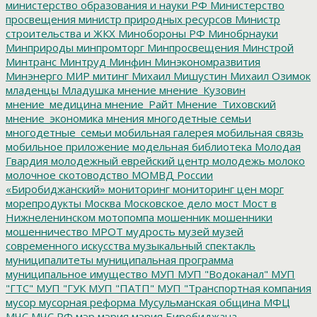
министерство образования и науки РФ
Министерство
просвещения
министр природных ресурсов
Министр
строительства и ЖКХ
Минобороны РФ
Минобрнауки
Минприроды
минпромторг
Минпросвещения
Минстрой
Минтранс
Минтруд
Минфин
Минэкономразвития
Минэнерго
МИР
митинг
Михаил Мишустин
Михаил Озимок
младенцы
Младушка
мнение
мнение_Кузовин
мнение_медицина
мнение_Райт
Мнение_Тиховский
мнение_экономика
мнения
многодетные семьи
многодетные_семьи
мобильная галерея
мобильная связь
мобильное приложение
модельная библиотека
Молодая
Гвардия
молодежный еврейский центр
молодежь
молоко
молочное скотоводство
МОМВД России
«Биробиджанский»
мониторинг
мониторинг цен
морг
морепродукты
Москва
Московское дело
мост
Мост в
Нижнеленинском
мотопомпа
мошенник
мошенники
мошенничество
МРОТ
мудрость
музей
музей
современного искусства
музыкальный спектакль
муниципалитеты
муниципальная программа
муниципальное имущество
МУП
МУП "Водоканал"
МУП
"ГТС"
МУП "ГУК
МУП "ПАТП"
МУП "Транспортная компания
мусор
мусорная реформа
Мусульманская община
МФЦ
МЧС
МЧС РФ
мэр
мэрия
мэрия Биробиджана