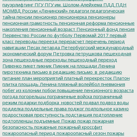
пауэрлифтинг
ПГУ
ПГУ им. Шолом-Алейхема
ПДД
ПДН
МОМВД России «Ленинский»
педагоги
педагогическая
тайна
пенсии
пенсионер
пенсионерка
пенсионеры
пенсионная грамотность
пенсионная реформа
пенсионные
накопления
пенсионный возраст
Пенсионный фонд
пенсия
Первенство России по футболу
Первомай 2017
первый
класс
переводы
переезд
перерасчет
перечень
период
навигации
Песах
петарда
Петербургский международный
экономический форум
Петровка
петрушкова
пешеходная
зона
пешеходные переходы
пешеходный переход
Пивенко
пикет
пикник
Пикник на площади Ленина
пиротехника
письмо в редакцию
письмо_в_редакцию
питание
план мероприятий
платный перекресток
Платон
плитка
площадь Ленина
пляжный волейбол
пневмония
побег из колонии
побои
повышение пенсионного возраста
погода
погорельцы
пограничные войска
пограничный
режим
подарки
подборка_новостей
подвал
подвоз воды
подделка
поддельные права
поджог
подпольное казино
подростковая преступность
подстанция
подтопление
подтопленцы
подъемные
Пожар
пожар
пожарная
безопасность
пожарные
пожарный кроссфит
пожароопасный период
пожароопасный сезон
пожары