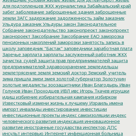
для подтопленцев
ЖКХ
журналистика
Забайкальский край
забег
заболевание
заброшенные здания
заброшенные
земли
ЗАГС
задержание
задолженность
займ
заказник
Ульдура
заказник Ульдуры
закон
Законодательное
Собрание
законодательство
законопреокт
законопроект
законороект
Заксобрание
Заксобрание ЕАО
заморозка
пенсионных накоплений
заморозки
занятость
запись в
школу
заповедник "Бастак"
заповедники
заработная плата
Заречье
зарплата
зарплаты
заслуженный работник ЖКХ
зачистка_судей
защита прав предпринимателей
защита
предпринимателей
здравоохранение
земледельцы
землетрясение
земля
земский доктор
Земский_учитель
зима пришла
змеи
змея
золотой губернатор
Золотухин
золотые медалисты
зоозащитники
Иван Благодырь
Иван
Голунов
Иван Проходцев
ИВЛ
ивс
Игорь Ткачев
игрушки
идиш
избиение
избирательная кампания
избирком
Известковый
измени жизнь к лучшему
Израиль
имена
импорт
инвалиды
инвестирование
инвестиции
инвестиционные проекты
индекс самоизоляции
индекс
человеческого развития
индексация
инновационное
развитие
иностранные государства
инспектор ДПС
инсульт
интервью
Интернет
инфекционная больница