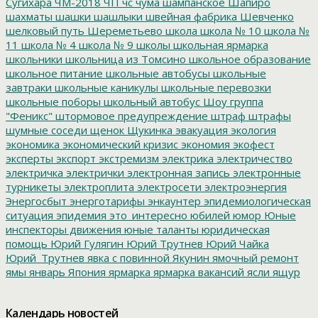
Сугихара
ЧМ-2018
ЧП
чс
чума
шампанское
Шапиро
шахматы
шашки
шашлыки
швейная фабрика
Шевченко
шелковый путь
Шереметьево
школа
школа № 10
школа №
11
школа № 4
школа № 9
школы
школьная ярмарка
школьники
школьница из Томсино
школьное образование
школьное питание
школьные автобусы
школьные
завтраки
школьные каникулы
школьные перевозки
школьные поборы
школьный автобус
Шоу группа
"Феникс"
штормовое предупреждение
штраф
штрафы
шумные соседи
щенок
Щукинка
эвакуация
экология
экономика
экономический кризис
экономия
экофест
эксперты
экспорт
экстремизм
электрика
электричество
электричка
электрички
электронная запись
электронные
турникеты
электроплита
электросети
электроэнергия
Энергосбыт
энерготарифы
энкаунтер
эпидемиологическая
ситуация
эпидемия
это_интересно
юбилей
юмор
Юные
инспекторы движения
юные таланты
юридическая
помощь
Юрий Гулягин
Юрий Трутнев
Юрий Чайка
Юрий_Трутнев
явка с повинной
Якунин
ямочный ремонт
ямы
январь
Япония
ярмарка
ярмарка вакансий
ясли
ящур
Календарь новостей