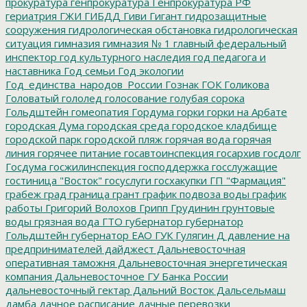
прокуратура
генпрокуратура
Генпрокуратура РФ
гериатрия
ГЖИ
ГИБДД
Гиви
Гигант
гидрозащитные
сооружения
гидрологическая обстановка
гидрологическая
ситуация
гимназия
гимназия № 1
главный федеральный
инспектор
год культурного наследия
год педагога и
наставника
Год семьи
Год экологии
Год_единства_народов_России
Гознак
ГОК
Голикова
Головатый
гололед
голосование
голубая сорока
Гольдштейн
гомеопатия
Гордума
горки
горки на Арбате
городская Дума
городская среда
городское кладбище
городской парк
городской пляж
горячая вода
горячая
линия
горячее питание
госавтоинспекция
госархив
госдолг
Госдума
госжилинспекция
господдержка
госслужащие
гостиница "Восток"
госуслуги
госхакупки
ГП "Фармация"
грабеж
град
граница
грант
график подвоза воды
график
работы
Григорий Волохов
Грипп
Грудинин
грунтовые
воды
грязная вода
ГТО
губернатор
губернатор
Гольдштейн
губернатор ЕАО
ГУК
Гулягин
Д
давление на
предпринимателей
дайджест
Дальневосточная
оперативная таможня
Дальневосточная энергетическая
компания
Дальневосточное ГУ Банка России
дальневосточный гектар
Дальний Восток
Дальсельмаш
дамба
дачное расписание
дачные перевозки