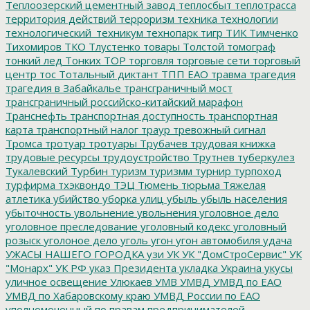
Теплоозерский цементный завод
теплосбыт
теплотрасса
территория действий
терроризм
техника
технологии
технологический_техникум
технопарк
тигр
ТИК
Тимченко
Тихомиров
ТКО
Тлустенко
товары
Толстой
томограф
тонкий лед
Тонких
ТОР
торговля
торговые сети
торговый
центр
тос
Тотальный диктант
ТПП ЕАО
травма
трагедия
трагедия в Забайкалье
трансграничный мост
трансграничный российско-китайский марафон
Транснефть
транспортная доступность
транспортная
карта
транспортный налог
траур
тревожный сигнал
Тромса
тротуар
тротуары
Трубачев
трудовая книжка
трудовые ресурсы
трудоустройство
Трутнев
туберкулез
Тукалевский
Турбин
туризм
туризмм
турнир
турпоход
турфирма
тхэквондо
ТЭЦ
Тюмень
тюрьма
Тяжелая
атлетика
убийство
уборка улиц
убыль
убыль населения
убыточность
увольнение
увольнения
уголовное дело
уголовное преследование
уголовный кодекс
уголовный
розыск
уголоное дело
уголь
угон
угон автомобиля
удача
УЖАСЫ НАШЕГО ГОРОДКА
узи
УК
УК "ДомСтроСервис"
УК
"Монарх"
УК РФ
указ Президента
укладка
Украина
укусы
уличное освещение
Улюкаев
УМВ
УМВД
УМВД по ЕАО
УМВД по Хабаровскому краю
УМВД России по ЕАО
уполномоченный по правам предпринимателей