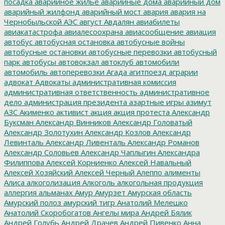
посадка
аварийное жилье
аварийные дома
аварийный дом
аварийный жилфонд
аварийный мост
авария
авария на
Чернобыльской АЭС
август
Авдалян
авиабилеты
авиакатастрофа
авиалесоохрана
авиасообщение
авиация
автобус
автобусная остановка
автобусные войны
автобусные остановки
автобусные перевозки
автобусный
парк
автобусы
автовокзал
автоклуб
автомобили
автомобиль
автоперевозки
Агада
агитпоезд
аграрии
адвокат
Адвокаты
административная комиссия
административная ответственность
административное
дело
администрация президента
азартные игры
азимут
АЗС
Акименко
активист
акция
акция протеста
Александр
Буксман
Александр Винников
Александр Головатый
Александр Золотухин
Александр Козлов
Александр
Левинталь
Александр Ливенталь
Александр Романов
Александр Соловьев
Александр Чаплыгин
Александра
Филиппова
Алексей Корниенко
Алексей Навальный
Алексей Хозяйский
Алексей Черный
Алеппо
алименты
Алиса
алкоголизация
Алкоголь
алкогольная продукция
аллергия
альманах
Амур
Амурзет
Амурская область
Амурский полоз
амурский тигр
Анатолий Мелешко
Анатолий Скоробогатов
Ангелы мира
Андрей Бялик
Андрей Голубь
Андрей Драчев
Андрей Пивенко
Анна