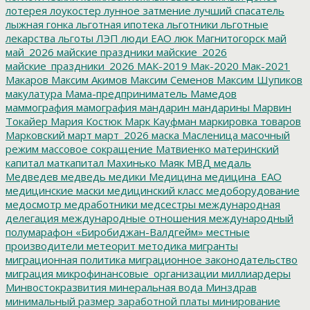
лотерея
лоукостер
лунное затмение
лучший спасатель
лыжная гонка
льготная ипотека
льготники
льготные
лекарства
льготы
ЛЭП
люди ЕАО
люк
Магнитогорск
май
май_2026
майские праздники
майские_2026
майские_праздники_2026
МАК-2019
Мак-2020
Мак-2021
Макаров
Максим Акимов
Максим Семенов
Максим Шупиков
макулатура
Мама-предприниматель
Мамедов
маммография
мамография
мандарин
мандарины
Марвин
Токайер
Мария Костюк
Марк Кауфман
маркировка товаров
Марковский
март
март_2026
маска
Масленица
масочный
режим
массовое сокращение
Матвиенко
материнский
капитал
маткапитал
Махинько
Маяк
МВД
медаль
Медведев
медведь
медики
Медицина
медицина_ЕАО
медицинские маски
медицинский класс
медоборудование
медосмотр
медработники
медсестры
международная
делегация
международные отношения
международный
полумарафон «Биробиджан-Валдгейм»
местные
производители
метеорит
методика
мигранты
миграционная политика
миграционное законодательство
миграция
микрофинансовые_организации
миллиардеры
Минвостокразвития
минеральная вода
Минздрав
минимальный размер заработной платы
минирование