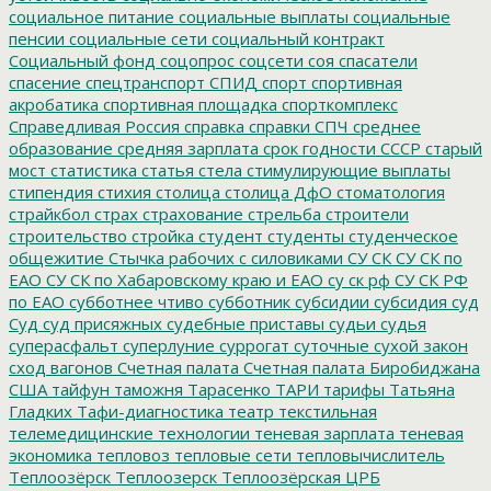
социальное питание
социальные выплаты
социальные
пенсии
социальные сети
социальный контракт
Социальный фонд
соцопрос
соцсети
соя
спасатели
спасение
спецтранспорт
СПИД
спорт
спортивная
акробатика
спортивная площадка
спорткомплекс
Справедливая Россия
справка
справки
СПЧ
среднее
образование
средняя зарплата
срок годности
СССР
старый
мост
статистика
статья
стела
стимулирующие выплаты
стипендия
стихия
столица
столица ДфО
стоматология
страйкбол
страх
страхование
стрельба
строители
строительство
стройка
студент
студенты
студенческое
общежитие
Стычка рабочих с силовиками
СУ СК
СУ СК по
ЕАО
СУ СК по Хабаровскому краю и ЕАО
су ск рф
СУ СК РФ
по ЕАО
субботнее чтиво
субботник
субсидии
субсидия
суд
Суд
суд присяжных
судебные приставы
судьи
судья
суперасфальт
суперлуние
суррогат
суточные
сухой закон
сход вагонов
Счетная палата
Счетная палата Биробиджана
США
тайфун
таможня
Тарасенко
ТАРИ
тарифы
Татьяна
Гладких
Тафи-диагностика
театр
текстильная
телемедицинские технологии
теневая зарплата
теневая
экономика
тепловоз
тепловые сети
тепловычислитель
Теплоозёрск
Теплоозерск
Теплоозёрская ЦРБ