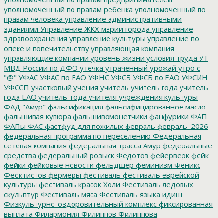
уполномоченный по правам ребенка
уполномоченный по
правам человека
управление административными
зданиями
Управление ЖКХ мэрии города
управление
здравоохранения
управление культуры
управление по
опеке и попечительству
управляющая компания
управляющие компании
уровень жизни
условия труда
УТ
МВД России по ДФО
утечка
утраченный урожай
утро с
"@"
УФАС
УФАС по ЕАО
УФНС
УФСБ
УФСБ по ЕАО
УФСИН
УФССП
участковый
учения
учитель
учитель года
учитель
года ЕАО
учитель_года
учителя
учреждения культуры
ФАД "Амур"
фальсификация
фальсифицированное масло
фальшивая купюра
фальшивомонетчики
фанфурики
ФАП
ФАПы
ФАС
фастфуд для пожилых
февраль
февраль_2026
федеральная программа по переселению
Федеральная
сетевая компания
федеральная трасса Амур
федеральные
средства
федеральный розыск
Федотов
фейерверк
фейк
фейки
фейковые новости
фельдшер
феминизм
Феникс
Феоктистов
фермеры
фестиваль
фестиваль еврейской
культуры
фестиваль красок Холи
Фестиваль ледовых
скульптур
Фестиваль мяса
Фестиваль языка идиш
Физкультурно-оздоровительный комплекс
фиксированная
выплата
Филармония
Филиппов
Филиппова