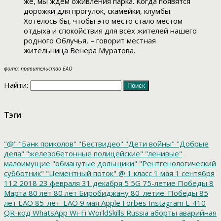
же, мы ждем оживления парка. Когда появятся
дорожки для прогулок, скамейки, клумбы.
Хотелось бы, чтобы это место стало местом
отдыха и спокойствия для всех жителей нашего
родного Облучья, – говорит местная
жительница Венера Муратова.
фото: правительство ЕАО
Найти:
Тэги
"@"
"Банк приколов"
"Бествидео"
"Дети войны"
"Добрые
дела"
"железобетонные полицейские"
"ленивые"
малоимущие
"обманутые дольщики"
"Рентгенологический
субботник"
"Цементный поток"
@
1 класс
1 мая
1 сентября
112
2018
23 февраля
31 декабря
5
5G
75-летие Победы
8
Марта
80 лет
80 лет Биробиджану
80_летие_Победы
85
лет ЕАО
85_лет_ЕАО
9 мая
Apple
Forbes
Instagram
L-410
QR-код
WhatsApp
Wi-Fi
WorldSkills Russia
аборты
аварийная