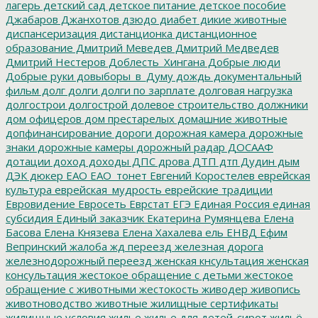
лагерь
детский сад
детское питание
детское пособие
Джабаров
Джанхотов
дзюдо
диабет
дикие животные
диспансеризация
дистанционка
дистанционное
образование
Дмитрий Меведев
Дмитрий Медведев
Дмитрий Нестеров
Доблесть_Хингана
Добрые люди
Добрые руки
довыборы_в_Думу
дождь
документальный
фильм
долг
долги
долги по зарплате
долговая нагрузка
долгострои
долгострой
долевое строительство
должники
дом офицеров
дом престарелых
домашние животные
допфинансирование
дороги
дорожная камера
дорожные
знаки
дорожные камеры
дорожный радар
ДОСААФ
дотации
доход
доходы
ДПС
дрова
ДТП
дтп
Дудин
дым
ДЭК
дюкер
ЕАО
ЕАО_тонет
Евгений Коростелев
еврейская
культура
еврейская_мудрость
еврейские традиции
Евровидение
Евросеть
Еврстат
ЕГЭ
Единая Россия
единая
субсидия
Единый заказчик
Екатерина Румянцева
Елена
Басова
Елена Князева
Елена Хахалева
ель
ЕНВД
Ефим
Вепринский
жалоба
жд переезд
железная дорога
железнодорожный переезд
женская кнсультация
женская
консультация
жестокое обращение с детьми
жестокое
обращение с животными
жестокость
живодер
живопись
животноводство
животные
жилищные сертификаты
жилищные условия
жилье
жилье для детей-сирот
жильё