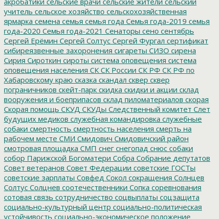
акробатики
сельские врачи
сельские жители
сельский
учитель
сельское хозяйство
сельскохозяйственная
ярмарка
семена
семья
семья года
Семья года-2019
семья
года-2020
Семья года-2021
Сенаторы
сено
сентябрь
Сергей Ерёмин
Сергей Солтус
Сергей Фургал
сертификат
сибиреязвенные захоронения
сигареты
СИЗО
сирена
Сирия
Сироткин
сироты
система оповещения
система
оповещения населения
СК
СК России
СК РФ
СК РФ по
Хабаровскому краю
сказка
скандал
сквер
сквер
пограничников
скейт-парк
скидка
скидки и акции
склад
вооружения и боеприпасов
склад пиломатериалов
скорая
Скорая помощь
СКУД
СКУДы
Следственный комитет
Слет
будущих медиков
служебная командировка
служебные
собаки
смертность
смертность населения
смерть на
рабочем месте
СМИ
Смидович
Смидовичский район
смотровая площадка
СМП
снег
снегопад
снюс
собаки
собор Парижской Богоматери
Собра
Собрание депутатов
Совет ветеранов
Совет Федерации
советские ГОСТы
советские зарплаты
Совфед
Сокол
сокращения
Солнцев
Солтус
Солцнев
соотечественники
Сопка
соревнования
сотовая связь
сотрудничество
соцвыплаты
соцзащита
социально-культурный центр
социально-политическая
устойчивость
социально-экономическое положение