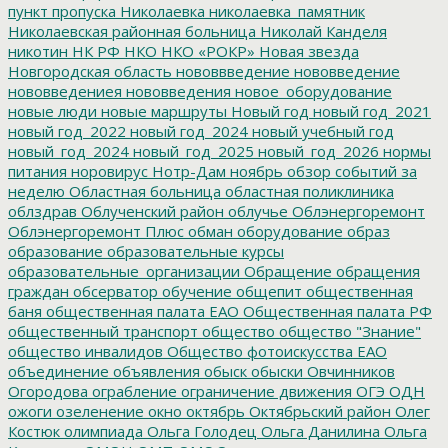
пункт пропуска
Николаевка
николаевка_памятник
Николаевская районная больница
Николай Канделя
никотин
НК РФ
НКО
НКО «РОКР»
Новая звезда
Новгородская область
нововвведение
нововведение
нововведениея
нововведения
новое_оборудование
новые люди
новые маршруты
Новый год
новый год_2021
новый год_2022
новый год_2024
новый учебный год
новый_год_2024
новый_год_2025
новый_год_2026
нормы
питания
норовирус
Нотр-Дам
ноябрь
обзор событий за
неделю
Областная больница
областная поликлиника
облздрав
Облученский район
облучье
Облэнергоремонт
Облэнергоремонт Плюс
обман
оборудование
образ
образование
образовательные курсы
образовательные_организации
Обращение
обращения
граждан
обсерватор
обучение
общепит
общественная
баня
общественная палата ЕАО
Общественная палата РФ
общественный транспорт
общество
общество "Знание"
общество инвалидов
Общество фотоискусства ЕАО
объединение
объявления
обыск
обыски
Овчинников
Огородова
ограбление
ограничение движения
ОГЭ
ОДН
ожоги
озеленение
окно
октябрь
Октябрьский район
Олег
Костюк
олимпиада
Ольга Голодец
Ольга Данилина
Ольга