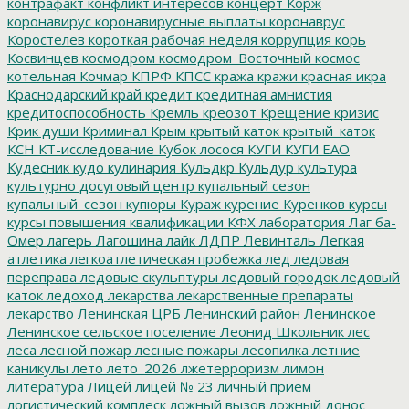
контрафакт
конфликт интересов
концерт
Корж
коронавирус
коронавирусные выплаты
коронаврус
Коростелев
короткая рабочая неделя
коррупция
корь
Косвинцев
космодром
космодром_Восточный
космос
котельная
Кочмар
КПРФ
КПСС
кража
кражи
красная икра
Краснодарский край
кредит
кредитная амнистия
кредитоспособность
Кремль
креозот
Крещение
кризис
Крик души
Криминал
Крым
крытый каток
крытый_каток
КСН
КТ-исследование
Кубок лосося
КУГИ
КУГИ ЕАО
Кудесник
кудо
кулинария
Кульдкр
Кульдур
культура
культурно досуговый центр
купальный сезон
купальный_сезон
купюры
Кураж
курение
Куренков
курсы
курсы повышения квалификации
КФХ
лаборатория
Лаг ба-
Омер
лагерь
Лагошина
лайк
ЛДПР
Левинталь
Легкая
атлетика
легкоатлетическая пробежка
лед
ледовая
переправа
ледовые скульптуры
ледовый городок
ледовый
каток
ледоход
лекарства
лекарственные препараты
лекарство
Ленинская ЦРБ
Ленинский район
Ленинское
Ленинское сельское поселение
Леонид Школьник
лес
леса
лесной пожар
лесные пожары
лесопилка
летние
каникулы
лето
лето_2026
лжетерроризм
лимон
литература
Лицей
лицей № 23
личный прием
логистический комплеск
ложный вызов
ложный донос