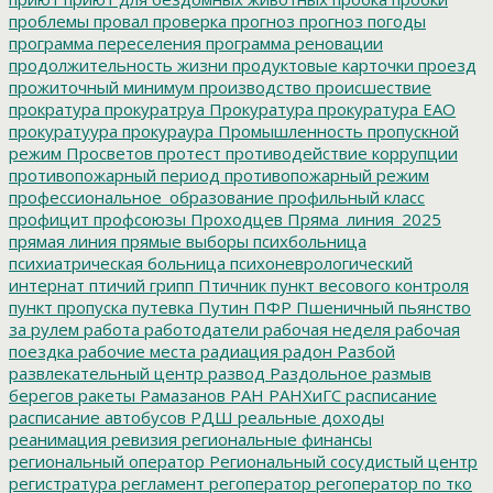
проблемы
провал
проверка
прогноз
прогноз погоды
программа переселения
программа реновации
продолжительность жизни
продуктовые карточки
проезд
прожиточный минимум
производство
происшествие
прократура
прокуратруа
Прокуратура
прокуратура ЕАО
прокуратуура
прокураура
Промышленность
пропускной
режим
Просветов
протест
противодействие коррупции
противопожарный период
противопожарный режим
профессиональное_образование
профильный класс
профицит
профсоюзы
Проходцев
Пряма_линия_2025
прямая линия
прямые выборы
психбольница
психиатрическая больница
психоневрологический
интернат
птичий грипп
Птичник
пункт весового контроля
пункт пропуска
путевка
Путин
ПФР
Пшеничный
пьянство
за рулем
работа
работодатели
рабочая неделя
рабочая
поездка
рабочие места
радиация
радон
Разбой
развлекательный центр
развод
Раздольное
размыв
берегов
ракеты
Рамазанов
РАН
РАНХиГС
расписание
расписание автобусов
РДШ
реальные доходы
реанимация
ревизия
региональные финансы
региональный оператор
Региональный сосудистый центр
регистратура
регламент
регоператор
регоператор по тко