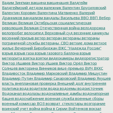
Вадим Зингман
вакцина
вакцинация
Валдгейм
Валдгеймский детдом
валежник
Валентин Брусиловский
Валентин Коровин
Валентина Матвиенко
Валерий
Дранников
вандализм
вандалы
Васильева
ВВО
ВВП
Вебер
Великан
Великая Октябрьская социалистическая
революция
Великая Отечественная война
велодорожка
велопробег
велосипед
Верховный суд
весенние каникулы
весенний призыв
ветер
ветеран
ветераны
ветераны
пограничной службы
ветераны_СВО
ветхие дома
ветхое
жилье
Вечерний Биробиджан
ВЖС "Надежда России"
взрыв
взрыв газа
взрыв газового баллона
взрыв
метеорита
взятка
взятки
видеокамеры
видеорегистратор
Виктор Ишавев
Виктор Ишаев
Виктор Орёл
Виктор
Солнцев
викторина
Винников
вице-премьер
ВИЧ
ВККС
Владивосток
Владимир Марковский
Владимир Мишустин
Владимир Путин
Владимир Сахаровский
Владимир Якушев
власть
внеплановая проверка
Внешний долг
внутренняя
политика
вода
водители
водка
водоемы
водоисточник
Водоканал
водолазы
водоналивные дамбы
водонапорная
башня
водоснабжение
военная служба
военные сборы
военный комиссар
ВОЗ
возврат_стеклотары
возгорание
воинский учет
война
война в Сирии
Войтенков
вокзал