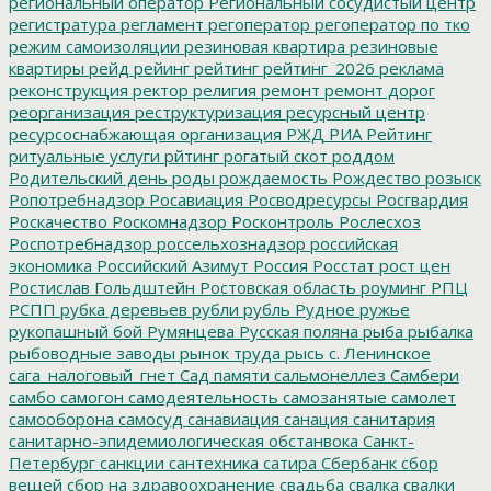
региональный оператор
Региональный сосудистый центр
регистратура
регламент
регоператор
регоператор по тко
режим самоизоляции
резиновая квартира
резиновые
квартиры
рейд
рейинг
рейтинг
рейтинг_2026
реклама
реконструкция
ректор
религия
ремонт
ремонт дорог
реорганизация
реструктуризация
ресурсный центр
ресурсоснабжающая организация
РЖД
РИА Рейтинг
ритуальные услуги
рйтинг
рогатый скот
роддом
Родительский день
роды
рождаемость
Рождество
розыск
Ропотребнадзор
Росавиация
Росводресурсы
Росгвардия
Роскачество
Роскомнадзор
Росконтроль
Рослесхоз
Роспотребнадзор
россельхознадзор
российская
экономика
Российский Азимут
Россия
Росстат
рост цен
Ростислав Гольдштейн
Ростовская область
роуминг
РПЦ
РСПП
рубка деревьев
рубли
рубль
Рудное
ружье
рукопашный бой
Румянцева
Русская поляна
рыба
рыбалка
рыбоводные заводы
рынок труда
рысь
с. Ленинское
сага_налоговый_гнет
Сад памяти
сальмонеллез
Самбери
самбо
самогон
самодеятельность
самозанятые
самолет
самооборона
самосуд
санавиация
санация
санитария
санитарно-эпидемиологическая обстанвока
Санкт-
Петербург
санкции
сантехника
сатира
Сбербанк
сбор
вещей
сбор на здравоохранение
свадьба
свалка
свалки