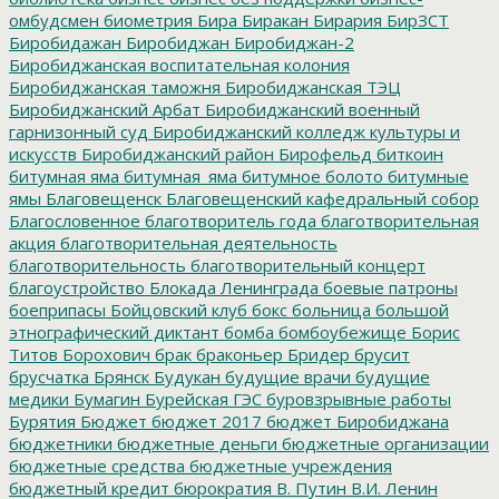
омбудсмен
биометрия
Бира
Биракан
Бирария
БирЗСТ
Биробидажан
Биробиджан
Биробиджан-2
Биробиджанская воспитательная колония
Биробиджанская таможня
Биробиджанская ТЭЦ
Биробиджанский Арбат
Биробиджанский военный
гарнизонный суд
Биробиджанский колледж культуры и
искусств
Биробиджанский район
Бирофельд
биткоин
битумная яма
битумная_яма
битумное болото
битумные
ямы
Благовещенск
Благовещенский кафедральный собор
Благословенное
благотворитель года
благотворительная
акция
благотворительная деятельность
благотворительность
благотворительный концерт
благоустройство
Блокада Ленинграда
боевые патроны
боеприпасы
Бойцовский клуб
бокс
больница
большой
этнографический диктант
бомба
бомбоубежище
Борис
Титов
Борохович
брак
браконьер
Бридер
брусит
брусчатка
Брянск
Будукан
будущие врачи
будущие
медики
Бумагин
Бурейская ГЭС
буровзрывные работы
Бурятия
Бюджет
бюджет 2017
бюджет Биробиджана
бюджетники
бюджетные деньги
бюджетные организации
бюджетные средства
бюджетные учреждения
бюджетный кредит
бюрократия
В. Путин
В.И. Ленин