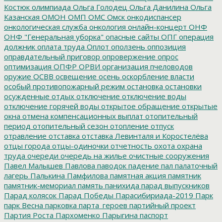
Костюк
олимпиада
Ольга Голодец
Ольга Данилина
Ольга
Казанская
ОМОН
ОМП
ОМС
Омск
онкодиспансер
онкологическая служба
онкология
онлайн-концерт
ОНФ
ОНФ "Генеральная уборка"
опасные сайты
ОПГ
операция
должник
оплата труда
Оплот
оползень
оппозиция
оправдательный приговор
опровержение
опрос
оптимизация
ОПФР
ОРВИ
организация пчеловодов
оружие
ОСВВ
освещение
осень
оскорбление власти
особый противопожарный режим
остановка
остановки
осужденные
отдых
отключение
отключение воды
отключение горячей воды
открытое обращение
открытые
окна
отмена компенсационных выплат
отопительный
период
отопительный сезон
отопление
отпуск
отравление
отставка
отставка Левинталя и Коростелёва
отцы города
отцы-одиночки
отчетность
охота
охрана
труда
очереди
очередь на жилье
очистные сооружения
Павел Малышев
Павлова
паводок
падение
пал
палаточный
лагерь
Палькина
Памфилова
памятная акция
памятник
памятник-мемориал
память
панихида
парад выпускников
Парад колясок
Парад Победы
Парасибириада-2019
Парк
парк Весна
парковка
парта_героев
партийный проект
Партия Роста
Пархоменко
Парыгина
паспорт