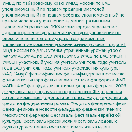
УМВД по Хабаровскому краю
УМВД России по ЕАО
уполномоченный по правам предпринимателей
уполномоченный по правам ребенка
уполномоченный по
правам человека
управление административными
зданиями
Управление ЖКХ мэрии города
управление
здравоохранения
управление культуры
управление по
опеке и попечительству
управляющая компания
управляющие компании
уровень жизни
условия труда
УТ
МВД России по ДФО
утечка
утраченный урожай
утро с
"@"
УФАС
УФАС по ЕАО
УФНС
УФСБ
УФСБ по ЕАО
УФСИН
УФССП
участковый
учения
учитель
учитель года
учитель
года ЕАО
учитель_года
учителя
учреждения культуры
ФАД "Амур"
фальсификация
фальсифицированное масло
фальшивая купюра
фальшивомонетчики
фанфурики
ФАП
ФАПы
ФАС
фастфуд для пожилых
февраль
февраль_2026
федеральная программа по переселению
Федеральная
сетевая компания
федеральная трасса Амур
федеральные
средства
федеральный розыск
Федотов
фейерверк
фейк
фейки
фейковые новости
фельдшер
феминизм
Феникс
Феоктистов
фермеры
фестиваль
фестиваль еврейской
культуры
фестиваль красок Холи
Фестиваль ледовых
скульптур
Фестиваль мяса
Фестиваль языка идиш