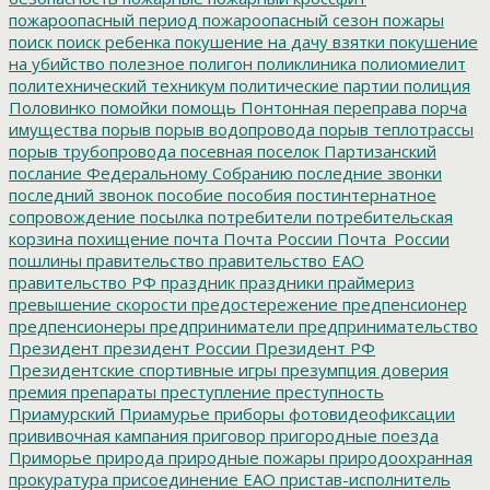
пожароопасный период
пожароопасный сезон
пожары
поиск
поиск ребенка
покушение на дачу взятки
покушение
на убийство
полезное
полигон
поликлиника
полиомиелит
политехнический техникум
политические партии
полиция
Половинко
помойки
помощь
Понтонная переправа
порча
имущества
порыв
порыв водопровода
порыв теплотрассы
порыв трубопровода
посевная
поселок Партизанский
послание Федеральному Собранию
последние звонки
последний звонок
пособие
пособия
постинтернатное
сопровождение
посылка
потребители
потребительская
корзина
похищение
почта
Почта России
Почта_России
пошлины
правительство
правительство ЕАО
правительство РФ
праздник
праздники
праймериз
превышение скорости
предостережение
предпенсионер
предпенсионеры
предприниматели
предпринимательство
Президент
президент России
Президент РФ
Президентские спортивные игры
презумпция доверия
премия
препараты
преступление
преступность
Приамурский
Приамурье
приборы фотовидеофиксации
прививочная кампания
приговор
пригородные поезда
Приморье
природа
природные пожары
природоохранная
прокуратура
присоединение ЕАО
пристав-исполнитель