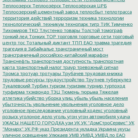
Теплоозерск
Теплоозёрск
Теплоозёрская ЦРБ
Теплоозерский цементный завод
теплосбыт
теплотрасса
территория действий
терроризм
техника
технологии
технологический_техникум
технопарк
тигр
ТИК
Тимченко
Тихомиров
ТКО
Тлустенко
товары
Толстой
томограф
тонкий лед
Тонких
ТОР
торговля
торговые сети
торговый
центр
тос
Тотальный диктант
ТПП ЕАО
травма
трагедия
трагедия в Забайкалье
трансграничный мост
трансграничный российско-китайский марафон
Транснефть
транспортная доступность
транспортная
карта
транспортный налог
траур
тревожный сигнал
Тромса
тротуар
тротуары
Трубачев
трудовая книжка
трудовые ресурсы
трудоустройство
Трутнев
туберкулез
Тукалевский
Турбин
туризм
туризмм
турнир
турпоход
турфирма
тхэквондо
ТЭЦ
Тюмень
тюрьма
Тяжелая
атлетика
убийство
уборка улиц
убыль
убыль населения
убыточность
увольнение
увольнения
уголовное дело
уголовное преследование
уголовный кодекс
уголовный
розыск
уголоное дело
уголь
угон
угон автомобиля
удача
УЖАСЫ НАШЕГО ГОРОДКА
узи
УК
УК "ДомСтроСервис"
УК
"Монарх"
УК РФ
указ Президента
укладка
Украина
укусы
уличное освещение
Улюкаев
УМВ
УМВД
УМВД по ЕАО