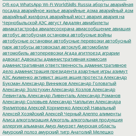
QR-код
WhatsApp
Wi-Fi
WorldSkills Russia
аборты
аварийная
посадка
аварийное жилье
аварийные дома
аварийный дом
аварийный жилфонд
аварийный мост
авария
авария на
Чернобыльской АЭС
август
Авдалян
авиабилеты
авиакатастрофа
авиалесоохрана
авиасообщение
авиация
автобус
автобусная остановка
автобусные войны
автобусные остановки
автобусные перевозки
автобусный
парк
автобусы
автовокзал
автоклуб
автомобили
автомобиль
автоперевозки
Агада
агитпоезд
аграрии
адвокат
Адвокаты
административная комиссия
административная ответственность
административное
дело
администрация президента
азартные игры
азимут
АЗС
Акименко
активист
акция
акция протеста
Александр
Буксман
Александр Винников
Александр Головатый
Александр Золотухин
Александр Козлов
Александр
Левинталь
Александр Ливенталь
Александр Романов
Александр Соловьев
Александр Чаплыгин
Александра
Филиппова
Алексей Корниенко
Алексей Навальный
Алексей Хозяйский
Алексей Черный
Алеппо
алименты
Алиса
алкоголизация
Алкоголь
алкогольная продукция
аллергия
альманах
Амур
Амурзет
Амурская область
Амурский полоз
амурский тигр
Анатолий Мелешко