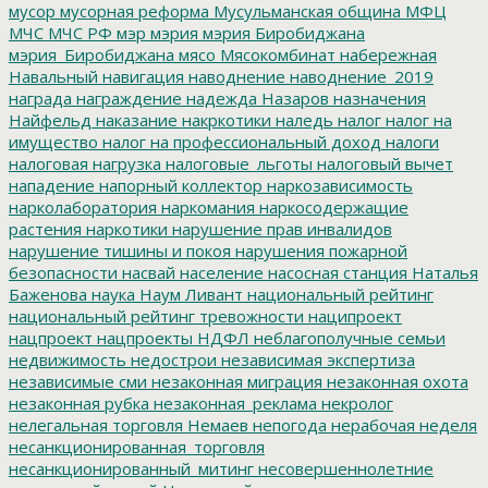
мусор
мусорная реформа
Мусульманская община
МФЦ
МЧС
МЧС РФ
мэр
мэрия
мэрия Биробиджана
мэрия_Биробиджана
мясо
Мясокомбинат
набережная
Навальный
навигация
наводнение
наводнение_2019
награда
награждение
надежда
Назаров
назначения
Найфельд
наказание
накркотики
наледь
налог
налог на
имущество
налог на профессиональный доход
налоги
налоговая нагрузка
налоговые_льготы
налоговый вычет
нападение
напорный коллектор
наркозависимость
нарколаборатория
наркомания
наркосодержащие
растения
наркотики
нарушение прав инвалидов
нарушение тишины и покоя
нарушения пожарной
безопасности
насвай
население
насосная станция
Наталья
Баженова
наука
Наум Ливант
национальный рейтинг
национальный рейтинг тревожности
наципроект
нацпроект
нацпроекты
НДФЛ
неблагополучные семьи
недвижимость
недострои
независимая экспертиза
независимые сми
незаконная миграция
незаконная охота
незаконная рубка
незаконная_реклама
некролог
нелегальная торговля
Немаев
непогода
нерабочая неделя
несанкционированная_торговля
несанкционированный_митинг
несовершеннолетние