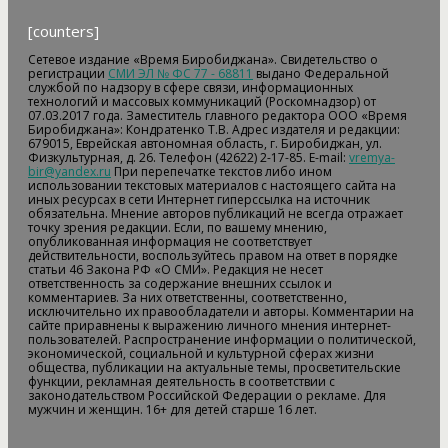
[counters]
Сетевое издание «Время Биробиджана». Свидетельство о
регистрации
СМИ ЭЛ № ФС 77 - 68811
выдано Федеральной
службой по надзору в сфере связи, информационных
технологий и массовых коммуникаций (Роскомнадзор) от
07.03.2017 года. Заместитель главного редактора ООО «Время
Биробиджана»: Кондратенко Т.В. Адрес издателя и редакции:
679015, Еврейская автономная область, г. Биробиджан, ул.
Физкультурная, д. 26. Телефон (42622) 2-17-85. E-mail:
vremya-
bir@yandex.ru
При перепечатке текстов либо ином
использовании текстовых материалов с настоящего сайта на
иных ресурсах в сети Интернет гиперссылка на источник
обязательна. Мнение авторов публикаций не всегда отражает
точку зрения редакции. Если, по вашему мнению,
опубликованная информация не соответствует
действительности, воспользуйтесь правом на ответ в порядке
статьи 46 Закона РФ «О СМИ». Редакция не несет
ответственность за содержание внешних ссылок и
комментариев. За них ответственны, соответственно,
исключительно их правообладатели и авторы. Комментарии на
сайте приравнены к выражению личного мнения интернет-
пользователей. Распространение информации о политической,
экономической, социальной и культурной сферах жизни
общества, публикации на актуальные темы, просветительские
функции, рекламная деятельность в соответствии с
законодательством Российской Федерации о рекламе. Для
мужчин и женщин. 16+ для детей старше 16 лет.