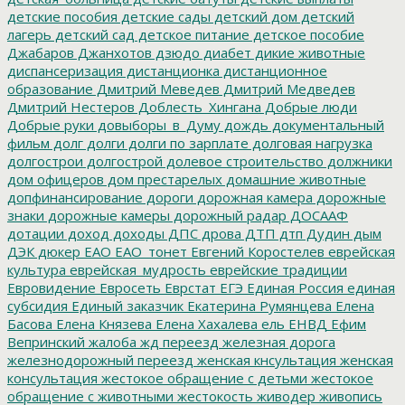
детские пособия
детские сады
детский дом
детский
лагерь
детский сад
детское питание
детское пособие
Джабаров
Джанхотов
дзюдо
диабет
дикие животные
диспансеризация
дистанционка
дистанционное
образование
Дмитрий Меведев
Дмитрий Медведев
Дмитрий Нестеров
Доблесть_Хингана
Добрые люди
Добрые руки
довыборы_в_Думу
дождь
документальный
фильм
долг
долги
долги по зарплате
долговая нагрузка
долгострои
долгострой
долевое строительство
должники
дом офицеров
дом престарелых
домашние животные
допфинансирование
дороги
дорожная камера
дорожные
знаки
дорожные камеры
дорожный радар
ДОСААФ
дотации
доход
доходы
ДПС
дрова
ДТП
дтп
Дудин
дым
ДЭК
дюкер
ЕАО
ЕАО_тонет
Евгений Коростелев
еврейская
культура
еврейская_мудрость
еврейские традиции
Евровидение
Евросеть
Еврстат
ЕГЭ
Единая Россия
единая
субсидия
Единый заказчик
Екатерина Румянцева
Елена
Басова
Елена Князева
Елена Хахалева
ель
ЕНВД
Ефим
Вепринский
жалоба
жд переезд
железная дорога
железнодорожный переезд
женская кнсультация
женская
консультация
жестокое обращение с детьми
жестокое
обращение с животными
жестокость
живодер
живопись