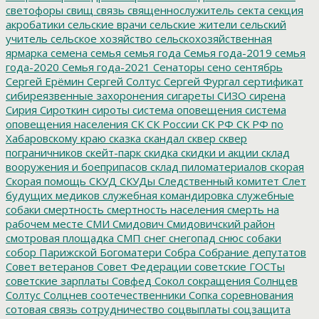
светофоры
свищ
связь
священнослужитель
секта
секция
акробатики
сельские врачи
сельские жители
сельский
учитель
сельское хозяйство
сельскохозяйственная
ярмарка
семена
семья
семья года
Семья года-2019
семья
года-2020
Семья года-2021
Сенаторы
сено
сентябрь
Сергей Ерёмин
Сергей Солтус
Сергей Фургал
сертификат
сибиреязвенные захоронения
сигареты
СИЗО
сирена
Сирия
Сироткин
сироты
система оповещения
система
оповещения населения
СК
СК России
СК РФ
СК РФ по
Хабаровскому краю
сказка
скандал
сквер
сквер
пограничников
скейт-парк
скидка
скидки и акции
склад
вооружения и боеприпасов
склад пиломатериалов
скорая
Скорая помощь
СКУД
СКУДы
Следственный комитет
Слет
будущих медиков
служебная командировка
служебные
собаки
смертность
смертность населения
смерть на
рабочем месте
СМИ
Смидович
Смидовичский район
смотровая площадка
СМП
снег
снегопад
снюс
собаки
собор Парижской Богоматери
Собра
Собрание депутатов
Совет ветеранов
Совет Федерации
советские ГОСТы
советские зарплаты
Совфед
Сокол
сокращения
Солнцев
Солтус
Солцнев
соотечественники
Сопка
соревнования
сотовая связь
сотрудничество
соцвыплаты
соцзащита