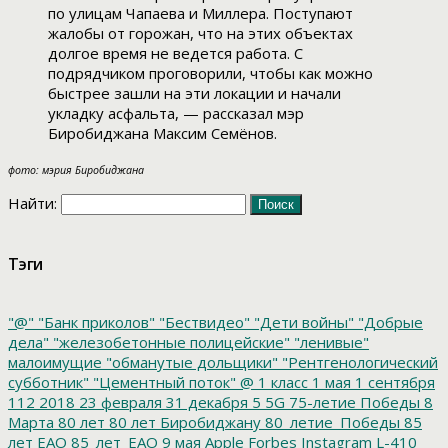
по улицам Чапаева и Миллера. Поступают
жалобы от горожан, что на этих объектах
долгое время не ведется работа. С
подрядчиком проговорили, чтобы как можно
быстрее зашли на эти локации и начали
укладку асфальта, — рассказал мэр
Биробиджана Максим Семёнов.
фото: мэрия Биробиджана
Найти:
Тэги
"@"
"Банк приколов"
"Бествидео"
"Дети войны"
"Добрые
дела"
"железобетонные полицейские"
"ленивые"
малоимущие
"обманутые дольщики"
"Рентгенологический
субботник"
"Цементный поток"
@
1 класс
1 мая
1 сентября
112
2018
23 февраля
31 декабря
5
5G
75-летие Победы
8
Марта
80 лет
80 лет Биробиджану
80_летие_Победы
85
лет ЕАО
85_лет_ЕАО
9 мая
Apple
Forbes
Instagram
L-410