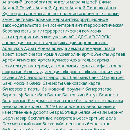
Анатолий Скоробогатов
Ангелы мира
Андрей Бялик
Андрей Голубь
Андрей Драчев
Андрей Пивенко
Анна
Кузнецова
аномальное потепление
анонимные звонки
анонс
антивандальные меры
антикоррупционное
законодательство
антисанитария
антитеррористическая
безопасность
антитеррористическая комиссия
антитеррористические учения
АО "ДГК"
АО "ДРСК"
апелляция
аппарат видеофиксации
апрель
аптека
Арашуков
Арбат
Арена
аренда земли
арендная плата
арест
арест счетов
Армия
Арнаполин
арт-объекты
Артеев
Артём Акименко
Артём Куликов
Архангельск
архив
архитектура
астероид
астрономия
асфальт
асфальтовое
покрытие
Атлет
аудиенция
аферисты
африканская чума
свиней
АЧС
аэропорт
аэрофлот
бал
банк
банк "Открытие"
Банк России
банки
банкноты
банковская карта
банковские_карты
банковский роуминг
банкротство
барельеф
баскетбол
Бастак
Бастрыкин
батут
Бедность
бездомные
бездомные животные
безналичные платежи
Безопасное колесо-2019
безопасность
Безопасные и
качественные дороги
безработица
белка
бензин
Беринг
Берл Лазар
бесплатные лекарства
Бессмертные дела
Бессмертный полк
бесхозяйственность
бешенство
библиотека
бизнес
бизнес без поддержки
бизнес-