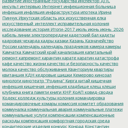
развитие
иностранные государства
инспектор ДПС
инсульт
интервью
Интернет
инфекционная больница
инфекция
инфляция
инфраструктура
ипотека
Ирина
Пинчук
Иркутская область
иск
искусственная елка
искусственный_интеллект
исправительная колония
исследование
история
Итоги-2017
июль
июнь
июнь_2026
кабель линии электропередачи
кадетский бал
кадеты
кадровая чехарда
кадры
казаки
Казань
Казначейство
России
календарь
календарь праздников
камера
камеры
Камчатка
Камчатский край
канализация
капитальный
ремонт
капремонт
карантин
карате
каратин
катастрофа
кафе
качество жизни
качество и безопасность
качество
молока
качество обслуживания
Кванториум
квартиры
квитанция
КДН
кедровые шишки
Кемерово
кинозал
кинологи
кинотеатр "Родина"
Кирга
китай
кишечная
инфекция
кишечная_инфекция
кладбище
клещ
клещи
клубника
книга памяти
книги
КНР
КоАП
ковид-сводка
Кодекс
колледж культуры
колония
командировка
командировочные
комары
комиссия
комитет образования
коммуналка
коммунальная авария
коммунальные платежи
коммунальные услуги
компенсации
компенсационные
расходы
компенсация
комфортная городская среда
кондитерские изделия
конкурс
Конрад
Константин