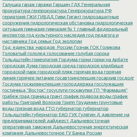
Галушка
гараж
гаражи
Гаршин
ГДК
Генеральная
прокуратура
генпрокуратура
Генпрокуратура РФ
гериатрия
ГЖИ
ГИБДД
Гиви
Гигант
гидрозащитные
сооружения
гидрологическая обстановка
гидрологическая
ситуация
гимназия
гимназия № 1
главный федеральный
инспектор
год культурного наследия
год педагога и
наставника
Год семьи
Год экологии
Год_единства_народов_России
Гознак
ГОК
Голикова
Головатый
гололед
голосование
голубая сорока
Гольдштейн
гомеопатия
Гордума
горки
горки на Арбате
городская Дума
городская среда
городское кладбище
городской парк
городской пляж
горячая вода
горячая
линия
горячее питание
госавтоинспекция
госархив
госдолг
Госдума
госжилинспекция
господдержка
госслужащие
гостиница "Восток"
госуслуги
госхакупки
ГП "Фармация"
грабеж
град
граница
грант
график подвоза воды
график
работы
Григорий Волохов
Грипп
Грудинин
грунтовые
воды
грязная вода
ГТО
губернатор
губернатор
Гольдштейн
губернатор ЕАО
ГУК
Гулягин
Д
давление на
предпринимателей
дайджест
Дальневосточная
оперативная таможня
Дальневосточная энергетическая
компания
Дальневосточное ГУ Банка России