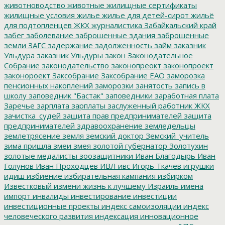
животноводство
животные
жилищные сертификаты
жилищные условия
жилье
жилье для детей-сирот
жильё
для подтопленцев
ЖКХ
журналистика
Забайкальский край
забег
заболевание
заброшенные здания
заброшенные
земли
ЗАГС
задержание
задолженность
займ
заказник
Ульдура
заказник Ульдуры
закон
Законодательное
Собрание
законодательство
законопреокт
законопроект
законороект
Заксобрание
Заксобрание ЕАО
заморозка
пенсионных накоплений
заморозки
занятость
запись в
школу
заповедник "Бастак"
заповедники
заработная плата
Заречье
зарплата
зарплаты
заслуженный работник ЖКХ
зачистка_судей
защита прав предпринимателей
защита
предпринимателей
здравоохранение
земледельцы
землетрясение
земля
земский доктор
Земский_учитель
зима пришла
змеи
змея
золотой губернатор
Золотухин
золотые медалисты
зоозащитники
Иван Благодырь
Иван
Голунов
Иван Проходцев
ИВЛ
ивс
Игорь Ткачев
игрушки
идиш
избиение
избирательная кампания
избирком
Известковый
измени жизнь к лучшему
Израиль
имена
импорт
инвалиды
инвестирование
инвестиции
инвестиционные проекты
индекс самоизоляции
индекс
человеческого развития
индексация
инновационное