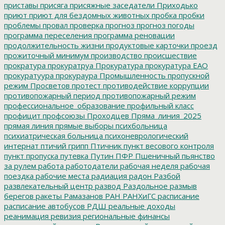
приставы
присяга
присяжные заседатели
Приходько
приют
приют для бездомных животных
пробка
пробки
проблемы
провал
проверка
прогноз
прогноз погоды
программа переселения
программа реновации
продолжительность жизни
продуктовые карточки
проезд
прожиточный минимум
производство
происшествие
прократура
прокуратруа
Прокуратура
прокуратура ЕАО
прокуратуура
прокураура
Промышленность
пропускной
режим
Просветов
протест
противодействие коррупции
противопожарный период
противопожарный режим
профессиональное_образование
профильный класс
профицит
профсоюзы
Проходцев
Пряма_линия_2025
прямая линия
прямые выборы
психбольница
психиатрическая больница
психоневрологический
интернат
птичий грипп
Птичник
пункт весового контроля
пункт пропуска
путевка
Путин
ПФР
Пшеничный
пьянство
за рулем
работа
работодатели
рабочая неделя
рабочая
поездка
рабочие места
радиация
радон
Разбой
развлекательный центр
развод
Раздольное
размыв
берегов
ракеты
Рамазанов
РАН
РАНХиГС
расписание
расписание автобусов
РДШ
реальные доходы
реанимация
ревизия
региональные финансы