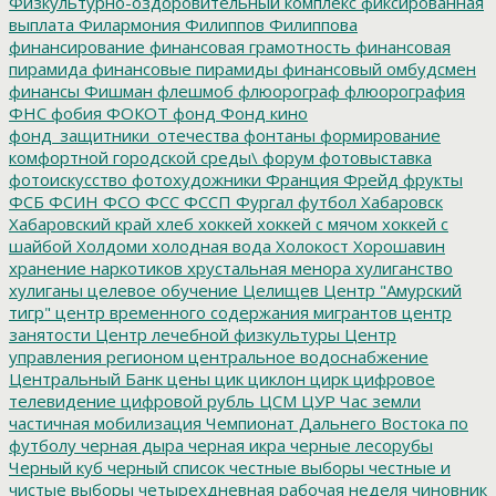
Физкультурно-оздоровительный комплекс
фиксированная
выплата
Филармония
Филиппов
Филиппова
финансирование
финансовая грамотность
финансовая
пирамида
финансовые пирамиды
финансовый омбудсмен
финансы
Фишман
флешмоб
флюорограф
флюорография
ФНС
фобия
ФОКОТ
фонд
Фонд кино
фонд_защитники_отечества
фонтаны
формирование
комфортной городской среды\
форум
фотовыставка
фотоискусство
фотохудожники
Франция
Фрейд
фрукты
ФСБ
ФСИН
ФСО
ФСС
ФССП
Фургал
футбол
Хабаровск
Хабаровский край
хлеб
хоккей
хоккей с мячом
хоккей с
шайбой
Холдоми
холодная вода
Холокост
Хорошавин
хранение наркотиков
хрустальная менора
хулиганство
хулиганы
целевое обучение
Целищев
Центр "Амурский
тигр"
центр временного содержания мигрантов
центр
занятости
Центр лечебной физкультуры
Центр
управления регионом
центральное водоснабжение
Центральный Банк
цены
цик
циклон
цирк
цифровое
телевидение
цифровой рубль
ЦСМ
ЦУР
Час земли
частичная мобилизация
Чемпионат Дальнего Востока по
футболу
черная дыра
черная икра
черные лесорубы
Черный куб
черный список
честные выборы
честные и
чистые выборы
четырехдневная рабочая неделя
чиновник