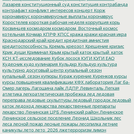
Лазарев
конституционный суд
конституция
контрабанда
контрафакт
конфликт интересов
концерт
Корж
коронавирус
коронавирусные выплаты
коронаврус
Коростелев
короткая рабочая неделя
коррупция
корь
Косвинцев
космодром
космодром_Восточный
космос
котельная
Кочмар
КПРФ
КПСС
кража
кражи
красная икра
Краснодарский край
кредит
кредитная амнистия
кредитоспособность
Кремль
креозот
Крещение
кризис
Крик души
Криминал
Крым
крытый каток
крытый_каток
КСН
КТ-исследование
Кубок лосося
КУГИ
КУГИ ЕАО
Кудесник
кудо
кулинария
Кульдкр
Кульдур
культура
культурно досуговый центр
купальный сезон
купальный_сезон
купюры
Кураж
курение
Куренков
курсы
курсы повышения квалификации
КФХ
лаборатория
Лаг ба-
Омер
лагерь
Лагошина
лайк
ЛДПР
Левинталь
Легкая
атлетика
легкоатлетическая пробежка
лед
ледовая
переправа
ледовые скульптуры
ледовый городок
ледовый
каток
ледоход
лекарства
лекарственные препараты
лекарство
Ленинская ЦРБ
Ленинский район
Ленинское
Ленинское сельское поселение
Леонид Школьник
лес
леса
лесной пожар
лесные пожары
лесопилка
летние
каникулы
лето
лето_2026
лжетерроризм
лимон