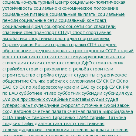
социально-культурный центр
социально-политическая
устойчивость
социально-экономическое положение
социальное питание
социальные выплаты
социальные
пенсии
социальные сети
социальный контракт
Социальный фонд
соцопрос
соцсети
соя
спасатели
спасение
спецтранспорт
СПИД
спорт
спортивная
акробатика
спортивная площадка
спорткомплекс
Справедливая Россия
справка
справки
СПЧ
среднее
образование
средняя зарплата
срок годности
СССР
старый
мост
статистика
статья
стела
стимулирующие выплаты
стипендия
стихия
столица
столица ДфО
стоматология
страйкбол
страх
страхование
стрельба
строители
строительство
стройка
студент
студенты
студенческое
общежитие
Стычка рабочих с силовиками
СУ СК
СУ СК по
ЕАО
СУ СК по Хабаровскому краю и ЕАО
су ск рф
СУ СК РФ
по ЕАО
субботнее чтиво
субботник
субсидии
субсидия
суд
Суд
суд присяжных
судебные приставы
судьи
судья
суперасфальт
суперлуние
суррогат
суточные
сухой закон
сход вагонов
Счетная палата
Счетная палата Биробиджана
США
тайфун
таможня
Тарасенко
ТАРИ
тарифы
Татьяна
Гладких
Тафи-диагностика
театр
текстильная
телемедицинские технологии
теневая зарплата
теневая
экономика
тепловоз
тепловые сети
тепловычислитель