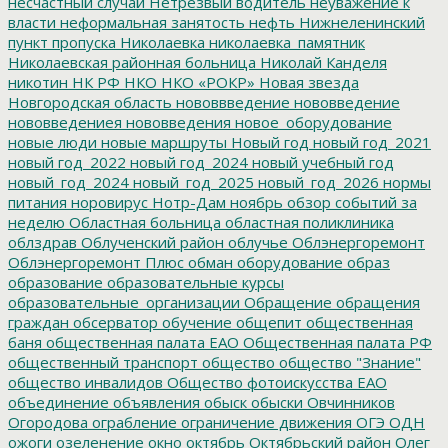
несчастный случай
Нетрезвый водитель
неуважение к
власти
неформальная занятость
нефть
Нижнеленинский
пункт пропуска
Николаевка
николаевка_памятник
Николаевская районная больница
Николай Канделя
никотин
НК РФ
НКО
НКО «РОКР»
Новая звезда
Новгородская область
нововвведение
нововведение
нововведениея
нововведения
новое_оборудование
новые люди
новые маршруты
Новый год
новый год_2021
новый год_2022
новый год_2024
новый учебный год
новый_год_2024
новый_год_2025
новый_год_2026
нормы
питания
норовирус
Нотр-Дам
ноябрь
обзор событий за
неделю
Областная больница
областная поликлиника
облздрав
Облученский район
облучье
Облэнергоремонт
Облэнергоремонт Плюс
обман
оборудование
образ
образование
образовательные курсы
образовательные_организации
Обращение
обращения
граждан
обсерватор
обучение
общепит
общественная
баня
общественная палата ЕАО
Общественная палата РФ
общественный транспорт
общество
общество "Знание"
общество инвалидов
Общество фотоискусства ЕАО
объединение
объявления
обыск
обыски
Овчинников
Огородова
ограбление
ограничение движения
ОГЭ
ОДН
ожоги
озеленение
окно
октябрь
Октябрьский район
Олег