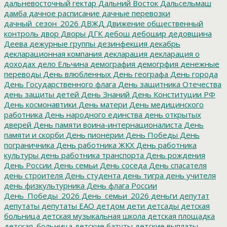
дальневосточный гектар
Дальний Восток
Дальсельмаш
дамба
дачное расписание
дачные перевозки
дачный_сезон_2026
ДВЖД
Движение общественный
контроль
двор
Дворы
ДГК
дебош
дебошир
дедовщина
Деева
дежурные группы
дезинфекция
декабрь
декларационная компания
декларация
декларация о
доходах
дело Ельчина
демография
демогрфия
денежные
переводы
День влюбленных
День географа
День города
День Государственного флага
День защитника Отечества
день защиты детей
День Знаний
День Конституции РФ
День космонавтики
День матери
День медицинского
работника
День народного единства
день открытых
дверей
День памяти воина-интернационалиста
День
памяти и скорби
День пионерии
День Победы
День
пограничника
День работника ЖКХ
День работника
культуры
день работника транспорта
День рождения
День России
День семьи
День соседа
День спасателя
день строителя
День студента
день тигра
день учителя
день физкультурника
День флага России
День_Победы_2026
День_семьи_2026
деньги
депутат
депутаты
депутаты ЕАО
детдом
дети
детсады
детская
больница
детская музыкальная школа
детская площадка
детская_больница
детские батуты
детские выплаты