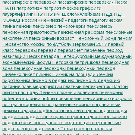
пассажирские перевозки
пассажирские перевозки\
Пасха
ПАТП
патриотизм
патриотическое граффити
пауэрлифтинг
ПГУ
ПГУ им. Шолом-Алейхема
ПДД
ПДН
МОМВД России «Ленинский»
педагоги
педагогическая
тайна
пенсии
пенсионер
пенсионерка
пенсионеры
пенсионная грамотность
пенсионная реформа
пенсионные
накопления
пенсионный возраст
Пенсионный фонд
пенсия
Первенство России по футболу
Первомай 2017
первый
класс
переводы
переезд
перерасчет
перечень
период
навигации
Песах
петарда
Петербургский международный
экономический форум
Петровка
петрушкова
пешеходная
зона
пешеходные переходы
пешеходный переход
Пивенко
пикет
пикник
Пикник на площади Ленина
пиротехника
письмо в редакцию
письмо_в_редакцию
питание
план мероприятий
платный перекресток
Платон
плитка
площадь Ленина
пляжный волейбол
пневмония
побег из колонии
побои
повышение пенсионного возраста
погода
погорельцы
пограничные войска
пограничный
режим
подарки
подборка_новостей
подвал
подвоз воды
подделка
поддельные права
поджог
подпольное казино
подростковая преступность
подстанция
подтопление
подтопленцы
подъемные
Пожар
пожар
пожарная
безопасность
пожарные
пожарный кроссфит