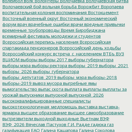
волейбол
волк
Волонтеры
Волочаевка
Волочаевская битва
Волочаевский бой
вольная борьба
Ворожбит
Воропаева
воспитательная колония
воспоминания
Востокцемент
Восточный военный округ
Восточный экономический
форум
врач
врачебные ошибки
врачи
вредные привычки
временные трубопроводы
Время Биробиджана
всемирный фестиваль молодежи и студентов
Всероссийская перепись населения
Всероссийская
спартакиада пенсионеров
Всероссийский день ходьбы
Всероссийский конкурс
встреча_с_населением
ВТБъ
ВУЗ
ВЦИОМ
выборы
выборы 2017
выборы губернатора
выборы мэра
выборы ректора
выборы_2019
выборы_2021
выборы_2026
выборы_губернатора
выборы_депутатов_2019
выборы_мэра
выборы-2018
выборы-2019
вывоз мусора
выгребные ямы
вымогательство
выпас скота
выплата
выплаты
выплаты за
урожай
выпускники
выпускной
выпускной_2026
высококвалифицированные специалисты
высокотехнологичная_медпомощь
выставка
выставка-
ярмарка
высшее образование
высшее самообразование
вытрезвители
выходной
выходные
Вьетнам
ВЭФ
ВЭФ_2026
Вячеслав Пастухов
Г.И. Радде
гадюка
газ
газификация ЕАО
Галина Кашапова
Галина Соколова