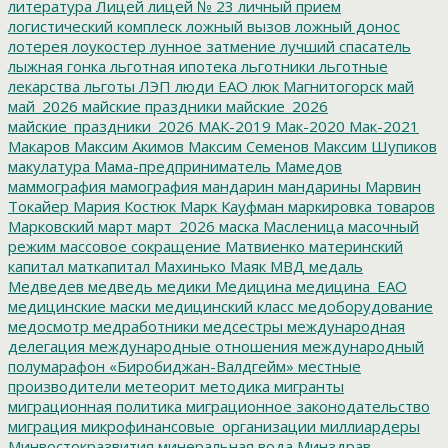
литература
Лицей
лицей № 23
личный прием
логистический комплеск
ложный вызов
ложный донос
лотерея
лоукостер
лунное затмение
лучший спасатель
лыжная гонка
льготная ипотека
льготники
льготные
лекарства
льготы
ЛЭП
люди ЕАО
люк
Магнитогорск
май
май_2026
майские праздники
майские_2026
майские_праздники_2026
МАК-2019
Мак-2020
Мак-2021
Макаров
Максим Акимов
Максим Семенов
Максим Шупиков
макулатура
Мама-предприниматель
Мамедов
маммография
мамография
мандарин
мандарины
Марвин
Токайер
Мария Костюк
Марк Кауфман
маркировка товаров
Марковский
март
март_2026
маска
Масленица
масочный
режим
массовое сокращение
Матвиенко
материнский
капитал
маткапитал
Махинько
Маяк
МВД
медаль
Медведев
медведь
медики
Медицина
медицина_ЕАО
медицинские маски
медицинский класс
медоборудование
медосмотр
медработники
медсестры
международная
делегация
международные отношения
международный
полумарафон «Биробиджан-Валдгейм»
местные
производители
метеорит
методика
мигранты
миграционная политика
миграционное законодательство
миграция
микрофинансовые_организации
миллиардеры
Минвостокразвития
минеральная вода
Минздрав