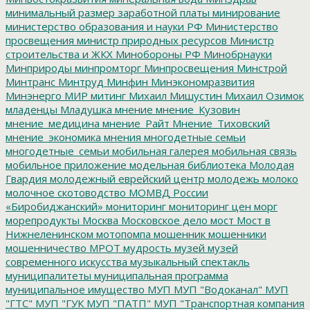
минимальный размер заработной платы
минирование
министерство образования и науки РФ
Министерство
просвещения
министр природных ресурсов
Министр
строительства и ЖКХ
Минобороны РФ
Минобрнауки
Минприроды
минпромторг
Минпросвещения
Минстрой
Минтранс
Минтруд
Минфин
Минэкономразвития
Минэнерго
МИР
митинг
Михаил Мишустин
Михаил Озимок
младенцы
Младушка
мнение
мнение_Кузовин
мнение_медицина
мнение_Райт
Мнение_Тиховский
мнение_экономика
мнения
многодетные семьи
многодетные_семьи
мобильная галерея
мобильная связь
мобильное приложение
модельная библиотека
Молодая
Гвардия
молодежный еврейский центр
молодежь
молоко
молочное скотоводство
МОМВД России
«Биробиджанский»
мониторинг
мониторинг цен
морг
морепродукты
Москва
Московское дело
мост
Мост в
Нижнеленинском
мотопомпа
мошенник
мошенники
мошенничество
МРОТ
мудрость
музей
музей
современного искусства
музыкальный спектакль
муниципалитеты
муниципальная программа
муниципальное имущество
МУП
МУП "Водоканал"
МУП
"ГТС"
МУП "ГУК
МУП "ПАТП"
МУП "Транспортная компания