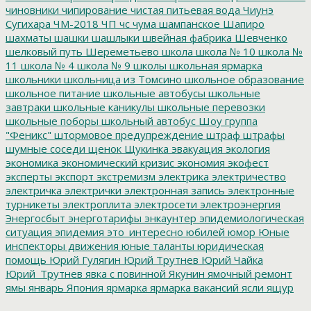
чиновники
чипирование
чистая питьевая вода
Чиунэ
Сугихара
ЧМ-2018
ЧП
чс
чума
шампанское
Шапиро
шахматы
шашки
шашлыки
швейная фабрика
Шевченко
шелковый путь
Шереметьево
школа
школа № 10
школа №
11
школа № 4
школа № 9
школы
школьная ярмарка
школьники
школьница из Томсино
школьное образование
школьное питание
школьные автобусы
школьные
завтраки
школьные каникулы
школьные перевозки
школьные поборы
школьный автобус
Шоу группа
"Феникс"
штормовое предупреждение
штраф
штрафы
шумные соседи
щенок
Щукинка
эвакуация
экология
экономика
экономический кризис
экономия
экофест
эксперты
экспорт
экстремизм
электрика
электричество
электричка
электрички
электронная запись
электронные
турникеты
электроплита
электросети
электроэнергия
Энергосбыт
энерготарифы
энкаунтер
эпидемиологическая
ситуация
эпидемия
это_интересно
юбилей
юмор
Юные
инспекторы движения
юные таланты
юридическая
помощь
Юрий Гулягин
Юрий Трутнев
Юрий Чайка
Юрий_Трутнев
явка с повинной
Якунин
ямочный ремонт
ямы
январь
Япония
ярмарка
ярмарка вакансий
ясли
ящур