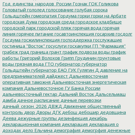
Год_единства_народов_России
Гознак
ГОК
Голикова
Головатый
гололед
голосование
голубая сорока
Гольдштейн
гомеопатия
Гордума
горки
горки на Арбате
городская Дума
городская среда
городское кладбище
городской парк
городской пляж
горячая вода
горячая
линия
горячее питание
госавтоинспекция
госархив
госдолг
Госдума
госжилинспекция
господдержка
госслужащие
гостиница "Восток"
госуслуги
госхакупки
ГП "Фармация"
грабеж
град
граница
грант
график подвоза воды
график
работы
Григорий Волохов
Грипп
Грудинин
грунтовые
воды
грязная вода
ГТО
губернатор
губернатор
Гольдштейн
губернатор ЕАО
ГУК
Гулягин
Д
давление на
предпринимателей
дайджест
Дальневосточная
оперативная таможня
Дальневосточная энергетическая
компания
Дальневосточное ГУ Банка России
дальневосточный гектар
Дальний Восток
Дальсельмаш
дамба
дачное расписание
дачные перевозки
дачный_сезон_2026
ДВЖД
Движение общественный
контроль
двор
Дворы
ДГК
дебош
дебошир
дедовщина
Деева
дежурные группы
дезинфекция
декабрь
декларационная компания
декларация
декларация о
доходах
дело Ельчина
демография
демогрфия
денежные