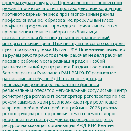
прокуратуура
прокураура
Промышленность
пропускной
режим
Просветов
протест
противодействие коррупции
противопожарный период
противопожарный режим
профессиональное_образование
профильный класс
профицит
профсоюзы
Проходцев
Пряма_линия_2025
прямая линия
прямые выборы
психбольница
психиатрическая больница
психоневрологический
интернат
птичий грипп
Птичник
пункт весового контроля
пункт пропуска
путевка
Путин
ПФР
Пшеничный
пьянство
за рулем
работа
работодатели
рабочая неделя
рабочая
поездка
рабочие места
радиация
радон
Разбой
развлекательный центр
развод
Раздольное
размыв
берегов
ракеты
Рамазанов
РАН
РАНХиГС
расписание
расписание автобусов
РДШ
реальные доходы
реанимация
ревизия
региональные финансы
региональный оператор
Региональный сосудистый центр
регистратура
регламент
регоператор
регоператор по тко
режим самоизоляции
резиновая квартира
резиновые
квартиры
рейд
рейинг
рейтинг
рейтинг_2026
реклама
реконструкция
ректор
религия
ремонт
ремонт дорог
реорганизация
реструктуризация
ресурсный центр
ресурсоснабжающая организация
РЖД
РИА Рейтинг
ритуальные услуги
рйтинг
рогатый скот
роддом