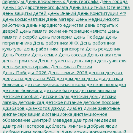
переводы
День влюбленных
День географа
День города
День Государственного флага
День защитника Отечества
день защиты детей
День Знаний
День Конституции РФ
День космонавтики
День матери
День медицинского
работника
День народного единства
день открытых
дверей
День памяти воина-интернационалиста
День
памяти и скорби
День пионерии
День Победы
День
пограничника
День работника ЖКХ
День работника
культуры
день работника транспорта
День рождения
День России
День семьи
День соседа
День спасателя
день строителя
День студента
день тигра
день учителя
день физкультурника
День флага России
День_Победы_2026
День_семьи_2026
деньги
депутат
депутаты
депутаты ЕАО
детдом
дети
детсады
детская
больница
детская музыкальная школа
детская площадка
детская_больница
детские батуты
детские выплаты
детские пособия
детские сады
детский дом
детский
лагерь
детский сад
детское питание
детское пособие
Джабаров
Джанхотов
дзюдо
диабет
дикие животные
диспансеризация
дистанционка
дистанционное
образование
Дмитрий Меведев
Дмитрий Медведев
Дмитрий Нестеров
Доблесть_Хингана
Добрые люди
Добрые руки
довыборы_в_Думу
дождь
документальный