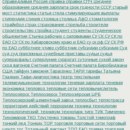
Справедливая Россия
справка
справки
СПЧ
среднее
образование
средняя зарплата
срок годности
СССР
старый
мост
статистика
статья
стела
стимулирующие выплаты
стипендия
стихия
столица
столица ДфО
стоматология
страйкбол
страх
страхование
стрельба
строители
строительство
стройка
студент
студенты
студенческое
общежитие
Стычка рабочих с силовиками
СУ СК
СУ СК по
ЕАО
СУ СК по Хабаровскому краю и ЕАО
су ск рф
СУ СК РФ
по ЕАО
субботнее чтиво
субботник
субсидии
субсидия
Суд
суд
суд присяжных
судебные приставы
судьи
судья
суперасфальт
суперлуние
суррогат
суточные
сухой закон
сход вагонов
Счетная палата
Счетная палата Биробиджана
США
тайфун
таможня
Тарасенко
ТАРИ
тарифы
Татьяна
Гладких
Тафи-диагностика
театр
текстильная
телемедицинские технологии
теневая зарплата
теневая
экономика
тепловоз
тепловые сети
тепловычислитель
Теплоозёрск
Теплоозерск
Теплоозёрская ЦРБ
Теплоозерский цементный завод
теплосбыт
теплотрасса
территория действий
терроризм
техника
технологии
технологический_техникум
технопарк
тигр
ТИК
Тимченко
Тихомиров
ТКО
Тлустенко
товары
Толстой
томограф
тонкий лед
Тонких
ТОР
торговля
торговые сети
торговый
центр
тос
Тотальный диктант
ТПП ЕАО
травма
трагедия