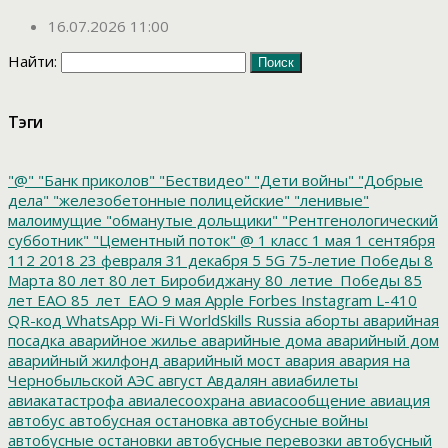
16.07.2026 11:00
Найти:
Тэги
"@"
"Банк приколов"
"Бествидео"
"Дети войны"
"Добрые
дела"
"железобетонные полицейские"
"ленивые"
малоимущие
"обманутые дольщики"
"Рентгенологический
субботник"
"Цементный поток"
@
1 класс
1 мая
1 сентября
112
2018
23 февраля
31 декабря
5
5G
75-летие Победы
8
Марта
80 лет
80 лет Биробиджану
80_летие_Победы
85
лет ЕАО
85_лет_ЕАО
9 мая
Apple
Forbes
Instagram
L-410
QR-код
WhatsApp
Wi-Fi
WorldSkills Russia
аборты
аварийная
посадка
аварийное жилье
аварийные дома
аварийный дом
аварийный жилфонд
аварийный мост
авария
авария на
Чернобыльской АЭС
август
Авдалян
авиабилеты
авиакатастрофа
авиалесоохрана
авиасообщение
авиация
автобус
автобусная остановка
автобусные войны
автобусные остановки
автобусные перевозки
автобусный