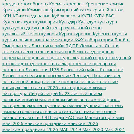
кредитоспособность
Кремль
креозот
Крещение
кризис
Крик души
Криминал
Крым
крытый каток
крытый_каток
КСН
КТ-исследование
Кубок лосося
КУГИ
КУГИ ЕАО
Кудесник
кудо
кулинария
Кульдкр
Кульдур
культура
культурно досуговый центр
купальный сезон
купальный_сезон
купюры
Кураж
курение
Куренков
курсы
курсы повышения квалификации
КФХ
лаборатория
Лаг ба-
Омер
лагерь
Лагошина
лайк
ЛДПР
Левинталь
Легкая
атлетика
легкоатлетическая пробежка
лед
ледовая
переправа
ледовые скульптуры
ледовый городок
ледовый
каток
ледоход
лекарства
лекарственные препараты
лекарство
Ленинская ЦРБ
Ленинский район
Ленинское
Ленинское сельское поселение
Леонид Школьник
лес
леса
лесной пожар
лесные пожары
лесопилка
летние
каникулы
лето
лето_2026
лжетерроризм
лимон
литература
Лицей
лицей № 23
личный прием
логистический комплеск
ложный вызов
ложный донос
лотерея
лоукостер
лунное затмение
лучший спасатель
лыжная гонка
льготная ипотека
льготники
льготные
лекарства
льготы
ЛЭП
люди ЕАО
люк
Магнитогорск
май
май_2026
майские праздники
майские_2026
майские_праздники_2026
МАК-2019
Мак-2020
Мак-2021