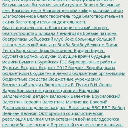
битумная яма
битумная_яма
битумное болото
битумные
ямы
Благовещенск
Благовещенский кафедральный собор
Благословенное
благотворитель года
благотворительная
акция
благотворительная деятельность
благотворительность
благотворительный концерт
благоустройство
Блокада Ленинграда
боевые патроны
боеприпасы
Бойцовский клуб
бокс
больница
большой
этнографический диктант
бомба
бомбоубежище
Борис
Титов
Борохович
брак
браконьер
Бридер
брусит
брусчатка
Брянск
Будукан
будущие врачи
будущие
медики
Бумагин
Бурейская ГЭС
буровзрывные работы
Бурятия
Бюджет
бюджет 2017
бюджет Биробиджана
бюджетники
бюджетные деньги
бюджетные организации
бюджетные средства
бюджетные учреждения
бюджетный кредит
бюрократия
В. Путин
В.И. Ленин
Вадим Зингман
вакцина
вакцинация
Валдгейм
Валдгеймский детдом
валежник
Валентин Брусиловский
Валентин Коровин
Валентина Матвиенко
Валерий
Дранников
вандализм
вандалы
Васильева
ВВО
ВВП
Вебер
Великан
Великая Октябрьская социалистическая
революция
Великая Отечественная война
велодорожка
велопробег
велосипед
Верховный суд
весенние каникулы