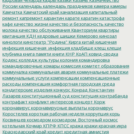
России
календарь
календарь праздников
камера
камеры
Камчатка
Камчатский край
канализация
капитальный
ремонт
капремонт
карантин
карате
каратин
катастрофа
кафе
качество жизни
качество и безопасность
качество
молока
качество обслуживания
Кванториум
квартиры
квитанция
КДН
кедровые шишки
Кемерово
кинозал
кинологи
кинотеатр "Родина"
Кирга
китай
кишечная
инфекция
кишечная_инфекция
кладбище
клещ
клещи
клубника
книга памяти
книги
КНР
КоАП
ковид-сводка
Кодекс
колледж культуры
колония
командировка
командировочные
комары
комиссия
комитет образования
коммуналка
коммунальная авария
коммунальные платежи
коммунальные услуги
компенсации
компенсационные
расходы
компенсация
комфортная городская среда
кондитерские изделия
конкурс
Конрад
Константин
Лазарев
конституционный суд
конституция
контрабанда
контрафакт
конфликт интересов
концерт
Корж
коронавирус
коронавирусные выплаты
коронаврус
Коростелев
короткая рабочая неделя
коррупция
корь
Косвинцев
космодром
космодром_Восточный
космос
котельная
Кочмар
КПРФ
КПСС
кража
кражи
красная икра
Краснодарский край
кредит
кредитная амнистия