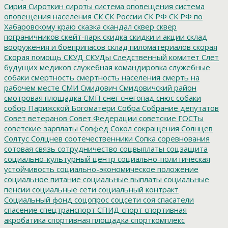
Сирия
Сироткин
сироты
система оповещения
система
оповещения населения
СК
СК России
СК РФ
СК РФ по
Хабаровскому краю
сказка
скандал
сквер
сквер
пограничников
скейт-парк
скидка
скидки и акции
склад
вооружения и боеприпасов
склад пиломатериалов
скорая
Скорая помощь
СКУД
СКУДы
Следственный комитет
Слет
будущих медиков
служебная командировка
служебные
собаки
смертность
смертность населения
смерть на
рабочем месте
СМИ
Смидович
Смидовичский район
смотровая площадка
СМП
снег
снегопад
снюс
собаки
собор Парижской Богоматери
Собра
Собрание депутатов
Совет ветеранов
Совет Федерации
советские ГОСТы
советские зарплаты
Совфед
Сокол
сокращения
Солнцев
Солтус
Солцнев
соотечественники
Сопка
соревнования
сотовая связь
сотрудничество
соцвыплаты
соцзащита
социально-культурный центр
социально-политическая
устойчивость
социально-экономическое положение
социальное питание
социальные выплаты
социальные
пенсии
социальные сети
социальный контракт
Социальный фонд
соцопрос
соцсети
соя
спасатели
спасение
спецтранспорт
СПИД
спорт
спортивная
акробатика
спортивная площадка
спорткомплекс