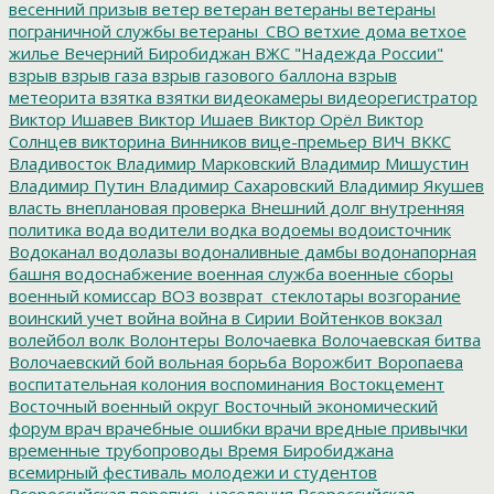
весенний призыв
ветер
ветеран
ветераны
ветераны
пограничной службы
ветераны_СВО
ветхие дома
ветхое
жилье
Вечерний Биробиджан
ВЖС "Надежда России"
взрыв
взрыв газа
взрыв газового баллона
взрыв
метеорита
взятка
взятки
видеокамеры
видеорегистратор
Виктор Ишавев
Виктор Ишаев
Виктор Орёл
Виктор
Солнцев
викторина
Винников
вице-премьер
ВИЧ
ВККС
Владивосток
Владимир Марковский
Владимир Мишустин
Владимир Путин
Владимир Сахаровский
Владимир Якушев
власть
внеплановая проверка
Внешний долг
внутренняя
политика
вода
водители
водка
водоемы
водоисточник
Водоканал
водолазы
водоналивные дамбы
водонапорная
башня
водоснабжение
военная служба
военные сборы
военный комиссар
ВОЗ
возврат_стеклотары
возгорание
воинский учет
война
война в Сирии
Войтенков
вокзал
волейбол
волк
Волонтеры
Волочаевка
Волочаевская битва
Волочаевский бой
вольная борьба
Ворожбит
Воропаева
воспитательная колония
воспоминания
Востокцемент
Восточный военный округ
Восточный экономический
форум
врач
врачебные ошибки
врачи
вредные привычки
временные трубопроводы
Время Биробиджана
всемирный фестиваль молодежи и студентов
Всероссийская перепись населения
Всероссийская