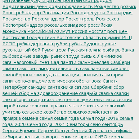
Родительский день
роды
рождаемость
Рождество
розыск
Ропотребнадзор
Росавиация
Росводресурсы
Росгвардия
Роскачество
Роскомнадзор
Росконтроль
Рослесхоз
Роспотребнадзор
россельхознадзор
российская
экономика
Российский Азимут
Россия
Росстат
рост цен
Ростислав Гольдштейн
Ростовская область
роуминг
РПЦ
РСПП
рубка деревьев
рубли
рубль
Рудное
ружье
рукопашный бой
Румянцева
Русская поляна
рыба
рыбалка
рыбоводные заводы
рынок труда
рысь
с. Ленинское
сага_налоговый_гнет
Сад памяти
сальмонеллез
Самбери
самбо
самогон
самодеятельность
самозанятые
самолет
самооборона
самосуд
санавиация
санация
санитария
санитарно-эпидемиологическая обстанвока
Санкт-
Петербург
санкции
сантехника
сатира
Сбербанк
сбор
вещей
сбор на здравоохранение
свадьба
свалка
свалки
светофоры
свищ
связь
священнослужитель
секта
секция
акробатики
сельские врачи
сельские жители
сельский
учитель
сельское хозяйство
сельскохозяйственная
ярмарка
семена
семья
семья года
Семья года-2019
семья
года-2020
Семья года-2021
Сенаторы
сено
сентябрь
Сергей Ерёмин
Сергей Солтус
Сергей Фургал
сертификат
сибиреязвенные захоронения
сигареты
СИЗО
сирена