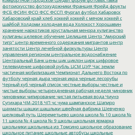
фотоискусство
фотохудожники
Франция
Фрейд
фрукты
ФСБ
ФСИН
ФСО
ФСС
ФССП
Фургал
футбол
Хабаровск
Хабаровский край
хлеб
хоккей
хоккей с мячом
хоккей с
шайбой
Холдоми
холодная вода
Холокост
Хорошавин
хранение наркотиков
хрустальная менора
хулиганство
хулиганы
целевое обучение
Целищев
Центр "Амурский
тигр"
центр временного содержания мигрантов
центр
занятости
Центр лечебной физкультуры
Центр
управления регионом
центральное водоснабжение
Центральный Банк
цены
цик
циклон
цирк
цифровое
телевидение
цифровой рубль
ЦСМ
ЦУР
Час земли
частичная мобилизация
Чемпионат Дальнего Востока по
футболу
черная дыра
черная икра
черные лесорубы
Черный куб
черный список
честные выборы
честные и
чистые выборы
четырехдневная рабочая неделя
чиновник
чиновники
чипирование
чистая питьевая вода
Чиунэ
Сугихара
ЧМ-2018
ЧП
чс
чума
шампанское
Шапиро
шахматы
шашки
шашлыки
швейная фабрика
Шевченко
шелковый путь
Шереметьево
школа
школа № 10
школа №
11
школа № 4
школа № 9
школы
школьная ярмарка
школьники
школьница из Томсино
школьное образование
школьное питание
школьные автобусы
школьные