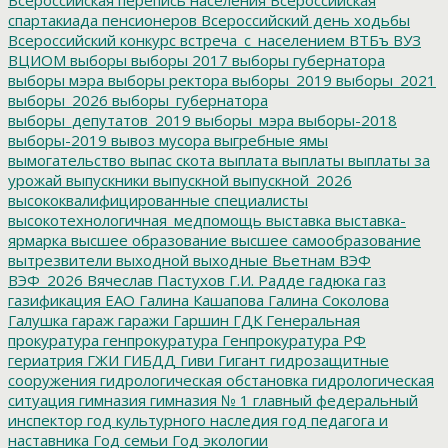
спартакиада пенсионеров
Всероссийский день ходьбы
Всероссийский конкурс
встреча_с_населением
ВТБъ
ВУЗ
ВЦИОМ
выборы
выборы 2017
выборы губернатора
выборы мэра
выборы ректора
выборы_2019
выборы_2021
выборы_2026
выборы_губернатора
выборы_депутатов_2019
выборы_мэра
выборы-2018
выборы-2019
вывоз мусора
выгребные ямы
вымогательство
выпас скота
выплата
выплаты
выплаты за
урожай
выпускники
выпускной
выпускной_2026
высококвалифицированные специалисты
высокотехнологичная_медпомощь
выставка
выставка-
ярмарка
высшее образование
высшее самообразование
вытрезвители
выходной
выходные
Вьетнам
ВЭФ
ВЭФ_2026
Вячеслав Пастухов
Г.И. Радде
гадюка
газ
газификация ЕАО
Галина Кашапова
Галина Соколова
Галушка
гараж
гаражи
Гаршин
ГДК
Генеральная
прокуратура
генпрокуратура
Генпрокуратура РФ
гериатрия
ГЖИ
ГИБДД
Гиви
Гигант
гидрозащитные
сооружения
гидрологическая обстановка
гидрологическая
ситуация
гимназия
гимназия № 1
главный федеральный
инспектор
год культурного наследия
год педагога и
наставника
Год семьи
Год экологии