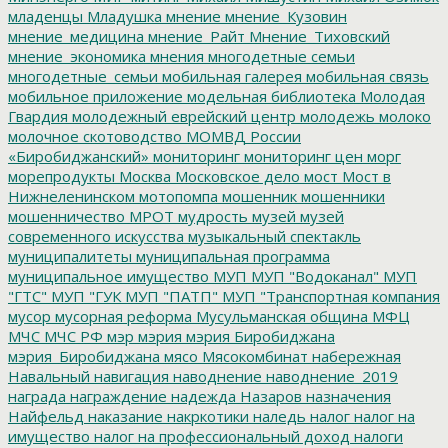
младенцы
Младушка
мнение
мнение_Кузовин
мнение_медицина
мнение_Райт
Мнение_Тиховский
мнение_экономика
мнения
многодетные семьи
многодетные_семьи
мобильная галерея
мобильная связь
мобильное приложение
модельная библиотека
Молодая
Гвардия
молодежный еврейский центр
молодежь
молоко
молочное скотоводство
МОМВД России
«Биробиджанский»
мониторинг
мониторинг цен
морг
морепродукты
Москва
Московское дело
мост
Мост в
Нижнеленинском
мотопомпа
мошенник
мошенники
мошенничество
МРОТ
мудрость
музей
музей
современного искусства
музыкальный спектакль
муниципалитеты
муниципальная программа
муниципальное имущество
МУП
МУП "Водоканал"
МУП
"ГТС"
МУП "ГУК
МУП "ПАТП"
МУП "Транспортная компания
мусор
мусорная реформа
Мусульманская община
МФЦ
МЧС
МЧС РФ
мэр
мэрия
мэрия Биробиджана
мэрия_Биробиджана
мясо
Мясокомбинат
набережная
Навальный
навигация
наводнение
наводнение_2019
награда
награждение
надежда
Назаров
назначения
Найфельд
наказание
накркотики
наледь
налог
налог на
имущество
налог на профессиональный доход
налоги