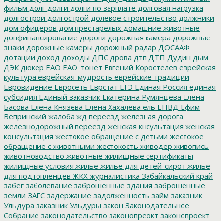
фильм
долг
долги
долги по зарплате
долговая нагрузка
долгострои
долгострой
долевое строительство
должники
дом офицеров
дом престарелых
домашние животные
допфинансирование
дороги
дорожная камера
дорожные
знаки
дорожные камеры
дорожный радар
ДОСААФ
дотации
доход
доходы
ДПС
дрова
дтп
ДТП
Дудин
дым
ДЭК
дюкер
ЕАО
ЕАО_тонет
Евгений Коростелев
еврейская
культура
еврейская_мудрость
еврейские традиции
Евровидение
Евросеть
Еврстат
ЕГЭ
Единая Россия
единая
субсидия
Единый заказчик
Екатерина Румянцева
Елена
Басова
Елена Князева
Елена Хахалева
ель
ЕНВД
Ефим
Вепринский
жалоба
жд переезд
железная дорога
железнодорожный переезд
женская кнсультация
женская
консультация
жестокое обращение с детьми
жестокое
обращение с животными
жестокость
живодер
живопись
животноводство
животные
жилищные сертификаты
жилищные условия
жилье
жилье для детей-сирот
жильё
для подтопленцев
ЖКХ
журналистика
Забайкальский край
забег
заболевание
заброшенные здания
заброшенные
земли
ЗАГС
задержание
задолженность
займ
заказник
Ульдура
заказник Ульдуры
закон
Законодательное
Собрание
законодательство
законопреокт
законопроект