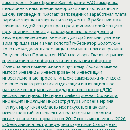
законороект
Заксобрание
Заксобрание ЕАО
заморозка
пенсионных накоплений
заморозки
занятость
запись в
школу
заповедник "Бастак"
заповедники
заработная плата
Заречье
зарплата
зарплаты
заслуженный работник ЖКХ
зачистка_судей
защита прав предпринимателей
защита
предпринимателей
здравоохранение
земледельцы
землетрясение
земля
земский доктор
Земский_учитель
зима пришла
змеи
змея
золотой губернатор
Золотухин
золотые медалисты
зоозащитники
Иван Благодырь
Иван
Голунов
Иван Проходцев
ИВЛ
ивс
Игорь Ткачев
игрушки
идиш
избиение
избирательная кампания
избирком
Известковый
измени жизнь к лучшему
Израиль
имена
импорт
инвалиды
инвестирование
инвестиции
инвестиционные проекты
индекс самоизоляции
индекс
человеческого развития
индексация
инновационное
развитие
иностранные государства
инспектор ДПС
инсульт
интервью
Интернет
инфекционная больница
инфекция
инфляция
инфраструктура
ипотека
Ирина
Пинчук
Иркутская область
иск
искусственная елка
искусственный_интеллект
исправительная колония
исследование
история
Итоги-2017
июль
июнь
июнь_2026
кабель линии электропередачи
кадетский бал
кадеты
кадровая чехарда
кадры
казаки
Казань
Казначейство