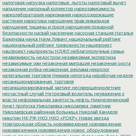
налоговая нагрузка
налоговые_льготы
налоговый вычет
нападение
напорный коллектор
наркозависимость
нарколаборатория
наркомания
наркосодержащие
растения
наркотики
нарушение прав инвалидов
нарушение тишины и покоя
нарушения пожарной
безопасности
насвай
население
насосная станция
Наталья
Баженова
наука
Наум Ливант
национальный рейтинг
национальный рейтинг тревожности
наципроект
нацпроект
нацпроекты
НДФЛ
неблагополучные семьи
недвижимость
недострои
независимая экспертиза
независимые сми
незаконная миграция
незаконная охота
незаконная рубка
незаконная_реклама
некролог
нелегальная торговля
Немаев
непогода
нерабочая неделя
несанкционированная_торговля
несанкционированный_митинг
несовершеннолетние
несчастный случай
Нетрезвый водитель
неуважение к
власти
неформальная занятость
нефть
Нижнеленинский
пункт пропуска
Николаевка
николаевка_памятник
Николаевская районная больница
Николай Канделя
никотин
НК РФ
НКО
НКО «РОКР»
Новая звезда
Новгородская область
нововвведение
нововведение
нововведениея
нововведения
новое_оборудование
новые люди
новые маршруты
Новый год
новый год_2021