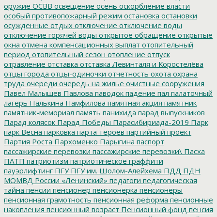
оружие
ОСВВ
освещение
осень
оскорбление власти
особый противопожарный режим
остановка
остановки
осужденные
отдых
отключение
отключение воды
отключение горячей воды
открытое обращение
открытые
окна
отмена компенсационных выплат
отопительный
период
отопительный сезон
отопление
отпуск
отравление
отставка
отставка Левинталя и Коростелёва
отцы города
отцы-одиночки
отчетность
охота
охрана
труда
очереди
очередь на жилье
очистные сооружения
Павел Малышев
Павлова
паводок
падение
пал
палаточный
лагерь
Палькина
Памфилова
памятная акция
памятник
памятник-мемориал
память
панихида
парад выпускников
Парад колясок
Парад Победы
Парасибириада-2019
Парк
парк Весна
парковка
парта_героев
партийный проект
Партия Роста
Пархоменко
Парыгина
паспорт
пассажирские перевозки
пассажирские перевозки\
Пасха
ПАТП
патриотизм
патриотическое граффити
пауэрлифтинг
ПГУ
ПГУ им. Шолом-Алейхема
ПДД
ПДН
МОМВД России «Ленинский»
педагоги
педагогическая
тайна
пенсии
пенсионер
пенсионерка
пенсионеры
пенсионная грамотность
пенсионная реформа
пенсионные
накопления
пенсионный возраст
Пенсионный фонд
пенсия