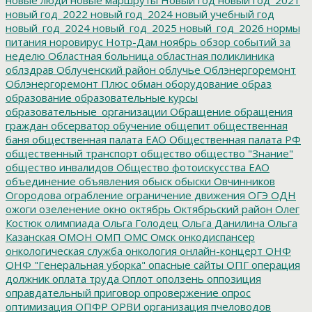
новый год_2022
новый год_2024
новый учебный год
новый_год_2024
новый_год_2025
новый_год_2026
нормы
питания
норовирус
Нотр-Дам
ноябрь
обзор событий за
неделю
Областная больница
областная поликлиника
облздрав
Облученский район
облучье
Облэнергоремонт
Облэнергоремонт Плюс
обман
оборудование
образ
образование
образовательные курсы
образовательные_организации
Обращение
обращения
граждан
обсерватор
обучение
общепит
общественная
баня
общественная палата ЕАО
Общественная палата РФ
общественный транспорт
общество
общество "Знание"
общество инвалидов
Общество фотоискусства ЕАО
объединение
объявления
обыск
обыски
Овчинников
Огородова
ограбление
ограничение движения
ОГЭ
ОДН
ожоги
озеленение
окно
октябрь
Октябрьский район
Олег
Костюк
олимпиада
Ольга Голодец
Ольга Данилина
Ольга
Казанская
ОМОН
ОМП
ОМС
Омск
онкодиспансер
онкологическая служба
онкология
онлайн-концерт
ОНФ
ОНФ "Генеральная уборка"
опасные сайты
ОПГ
операция
должник
оплата труда
Оплот
оползень
оппозиция
оправдательный приговор
опровержение
опрос
оптимизация
ОПФР
ОРВИ
организация пчеловодов