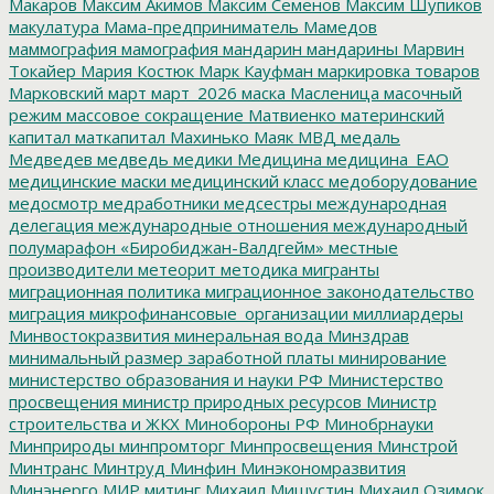
Макаров
Максим Акимов
Максим Семенов
Максим Шупиков
макулатура
Мама-предприниматель
Мамедов
маммография
мамография
мандарин
мандарины
Марвин
Токайер
Мария Костюк
Марк Кауфман
маркировка товаров
Марковский
март
март_2026
маска
Масленица
масочный
режим
массовое сокращение
Матвиенко
материнский
капитал
маткапитал
Махинько
Маяк
МВД
медаль
Медведев
медведь
медики
Медицина
медицина_ЕАО
медицинские маски
медицинский класс
медоборудование
медосмотр
медработники
медсестры
международная
делегация
международные отношения
международный
полумарафон «Биробиджан-Валдгейм»
местные
производители
метеорит
методика
мигранты
миграционная политика
миграционное законодательство
миграция
микрофинансовые_организации
миллиардеры
Минвостокразвития
минеральная вода
Минздрав
минимальный размер заработной платы
минирование
министерство образования и науки РФ
Министерство
просвещения
министр природных ресурсов
Министр
строительства и ЖКХ
Минобороны РФ
Минобрнауки
Минприроды
минпромторг
Минпросвещения
Минстрой
Минтранс
Минтруд
Минфин
Минэкономразвития
Минэнерго
МИР
митинг
Михаил Мишустин
Михаил Озимок