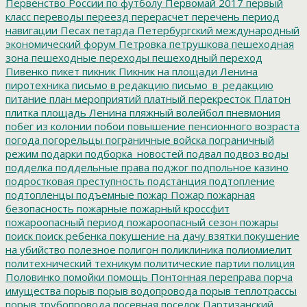
Первенство России по футболу
Первомай 2017
первый
класс
переводы
переезд
перерасчет
перечень
период
навигации
Песах
петарда
Петербургский международный
экономический форум
Петровка
петрушкова
пешеходная
зона
пешеходные переходы
пешеходный переход
Пивенко
пикет
пикник
Пикник на площади Ленина
пиротехника
письмо в редакцию
письмо_в_редакцию
питание
план мероприятий
платный перекресток
Платон
плитка
площадь Ленина
пляжный волейбол
пневмония
побег из колонии
побои
повышение пенсионного возраста
погода
погорельцы
пограничные войска
пограничный
режим
подарки
подборка_новостей
подвал
подвоз воды
подделка
поддельные права
поджог
подпольное казино
подростковая преступность
подстанция
подтопление
подтопленцы
подъемные
пожар
Пожар
пожарная
безопасность
пожарные
пожарный кроссфит
пожароопасный период
пожароопасный сезон
пожары
поиск
поиск ребенка
покушение на дачу взятки
покушение
на убийство
полезное
полигон
поликлиника
полиомиелит
политехнический техникум
политические партии
полиция
Половинко
помойки
помощь
Понтонная переправа
порча
имущества
порыв
порыв водопровода
порыв теплотрассы
порыв трубопровода
посевная
поселок Партизанский