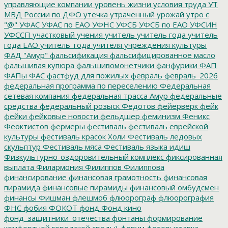
управляющие компании
уровень жизни
условия труда
УТ
МВД России по ДФО
утечка
утраченный урожай
утро с
"@"
УФАС
УФАС по ЕАО
УФНС
УФСБ
УФСБ по ЕАО
УФСИН
УФССП
участковый
учения
учитель
учитель года
учитель
года ЕАО
учитель_года
учителя
учреждения культуры
ФАД "Амур"
фальсификация
фальсифицированное масло
фальшивая купюра
фальшивомонетчики
фанфурики
ФАП
ФАПы
ФАС
фастфуд для пожилых
февраль
февраль_2026
федеральная программа по переселению
Федеральная
сетевая компания
федеральная трасса Амур
федеральные
средства
федеральный розыск
Федотов
фейерверк
фейк
фейки
фейковые новости
фельдшер
феминизм
Феникс
Феоктистов
фермеры
фестиваль
фестиваль еврейской
культуры
фестиваль красок Холи
Фестиваль ледовых
скульптур
Фестиваль мяса
Фестиваль языка идиш
Физкультурно-оздоровительный комплекс
фиксированная
выплата
Филармония
Филиппов
Филиппова
финансирование
финансовая грамотность
финансовая
пирамида
финансовые пирамиды
финансовый омбудсмен
финансы
Фишман
флешмоб
флюорограф
флюорография
ФНС
фобия
ФОКОТ
фонд
Фонд кино
фонд_защитники_отечества
фонтаны
формирование
комфортной городской среды\
форум
фотовыставка