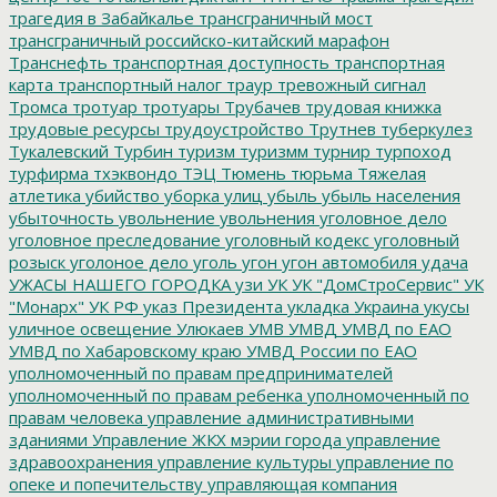
трагедия в Забайкалье
трансграничный мост
трансграничный российско-китайский марафон
Транснефть
транспортная доступность
транспортная
карта
транспортный налог
траур
тревожный сигнал
Тромса
тротуар
тротуары
Трубачев
трудовая книжка
трудовые ресурсы
трудоустройство
Трутнев
туберкулез
Тукалевский
Турбин
туризм
туризмм
турнир
турпоход
турфирма
тхэквондо
ТЭЦ
Тюмень
тюрьма
Тяжелая
атлетика
убийство
уборка улиц
убыль
убыль населения
убыточность
увольнение
увольнения
уголовное дело
уголовное преследование
уголовный кодекс
уголовный
розыск
уголоное дело
уголь
угон
угон автомобиля
удача
УЖАСЫ НАШЕГО ГОРОДКА
узи
УК
УК "ДомСтроСервис"
УК
"Монарх"
УК РФ
указ Президента
укладка
Украина
укусы
уличное освещение
Улюкаев
УМВ
УМВД
УМВД по ЕАО
УМВД по Хабаровскому краю
УМВД России по ЕАО
уполномоченный по правам предпринимателей
уполномоченный по правам ребенка
уполномоченный по
правам человека
управление административными
зданиями
Управление ЖКХ мэрии города
управление
здравоохранения
управление культуры
управление по
опеке и попечительству
управляющая компания