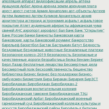
апелляция
аппарат видеофиксации
апрель
аптека
Арашуков
Арбат
Арена
аренда земли
арендная плата
арест
арест счетов
Армия
Арнаполин
арт-объекты
Артеев
Артём Акименко
Артём Куликов
Архангельск
архив
архитектура
астероид
астрономия
асфальт
асфальтовое
покрытие
Атлет
аудиенция
аферисты
африканская чума
свиней
АЧС
аэропорт
аэрофлот
бал
банк
банк "Открытие"
Банк России
банки
банкноты
банковская карта
банковские_карты
банковский роуминг
банкротство
барельеф
баскетбол
Бастак
Бастрыкин
батут
Бедность
бездомные
бездомные животные
безналичные платежи
Безопасное колесо-2019
безопасность
Безопасные и
качественные дороги
безработица
белка
бензин
Беринг
Берл Лазар
бесплатные лекарства
Бессмертные дела
Бессмертный полк
бесхозяйственность
бешенство
библиотека
бизнес
бизнес без поддержки
бизнес-
омбудсмен
биометрия
Бира
Биракан
Бирария
БирЗСТ
Биробидажан
Биробиджан
Биробиджан-2
Биробиджанская воспитательная колония
Биробиджанская таможня
Биробиджанская ТЭЦ
Биробиджанский Арбат
Биробиджанский военный
гарнизонный суд
Биробиджанский колледж культуры и
искусств
Биробиджанский район
Бирофельд
биткоин