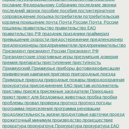
послание Федеральному Собранию
последние звонки
последний звонок
пособие
пособия
постинтернатное
сопровождение
посылка
потребители
потребительская
корзина
похищение
почта
Почта России
Почта_России
пошлины
правительство
правительство ЕАО
правительство РФ
праздник
праздники
праймериз
превышение скорости
предостережение
предпенсионер
предпенсионеры
предприниматели
предпринимательство
Президент
президент России
Президент РФ
Президентские спортивные игры
презумпция доверия
премия
препараты
преступление
преступность
Приамурский
Приамурье
приборы фотовидеофиксации
прививочная кампания
приговор
пригородные поезда
Приморье
природа
природные пожары
природоохранная
прокуратура
присоединение ЕАО
пристав-исполнитель
приставы
присяга
присяжные заседатели
Приходько
приют
приют для бездомных животных
пробка
пробки
проблемы
провал
проверка
прогноз
прогноз погоды
программа переселения
программа реновации
продолжительность жизни
продуктовые карточки
проезд
прожиточный минимум
производство
происшествие
прократура
прокуратруа
Прокуратура
прокуратура ЕАО