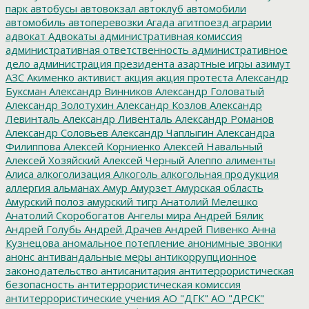
парк
автобусы
автовокзал
автоклуб
автомобили
автомобиль
автоперевозки
Агада
агитпоезд
аграрии
адвокат
Адвокаты
административная комиссия
административная ответственность
административное
дело
администрация президента
азартные игры
азимут
АЗС
Акименко
активист
акция
акция протеста
Александр
Буксман
Александр Винников
Александр Головатый
Александр Золотухин
Александр Козлов
Александр
Левинталь
Александр Ливенталь
Александр Романов
Александр Соловьев
Александр Чаплыгин
Александра
Филиппова
Алексей Корниенко
Алексей Навальный
Алексей Хозяйский
Алексей Черный
Алеппо
алименты
Алиса
алкоголизация
Алкоголь
алкогольная продукция
аллергия
альманах
Амур
Амурзет
Амурская область
Амурский полоз
амурский тигр
Анатолий Мелешко
Анатолий Скоробогатов
Ангелы мира
Андрей Бялик
Андрей Голубь
Андрей Драчев
Андрей Пивенко
Анна
Кузнецова
аномальное потепление
анонимные звонки
анонс
антивандальные меры
антикоррупционное
законодательство
антисанитария
антитеррористическая
безопасность
антитеррористическая комиссия
антитеррористические учения
АО "ДГК"
АО "ДРСК"