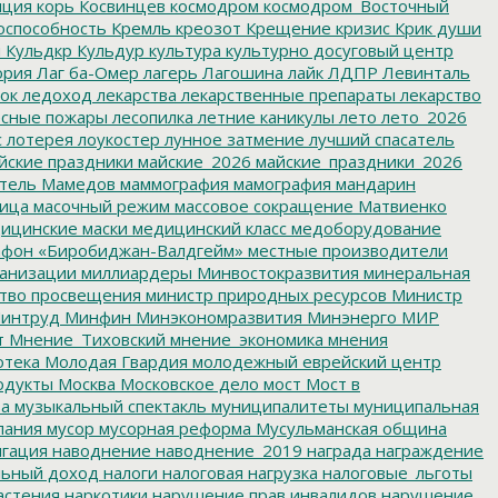
пция
корь
Косвинцев
космодром
космодром_Восточный
оспособность
Кремль
креозот
Крещение
кризис
Крик души
я
Кульдкр
Кульдур
культура
культурно досуговый центр
ория
Лаг ба-Омер
лагерь
Лагошина
лайк
ЛДПР
Левинталь
ок
ледоход
лекарства
лекарственные препараты
лекарство
сные пожары
лесопилка
летние каникулы
лето
лето_2026
с
лотерея
лоукостер
лунное затмение
лучший спасатель
йские праздники
майские_2026
майские_праздники_2026
тель
Мамедов
маммография
мамография
мандарин
ица
масочный режим
массовое сокращение
Матвиенко
ицинские маски
медицинский класс
медоборудование
фон «Биробиджан-Валдгейм»
местные производители
анизации
миллиардеры
Минвостокразвития
минеральная
тво просвещения
министр природных ресурсов
Министр
интруд
Минфин
Минэкономразвития
Минэнерго
МИР
т
Мнение_Тиховский
мнение_экономика
мнения
отека
Молодая Гвардия
молодежный еврейский центр
одукты
Москва
Московское дело
мост
Мост в
ва
музыкальный спектакль
муниципалитеты
муниципальная
пания
мусор
мусорная реформа
Мусульманская община
гация
наводнение
наводнение_2019
награда
награждение
льный доход
налоги
налоговая нагрузка
налоговые_льготы
астения
наркотики
нарушение прав инвалидов
нарушение