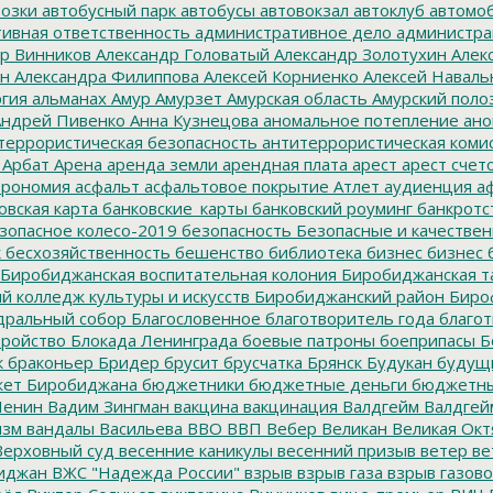
озки
автобусный парк
автобусы
автовокзал
автоклуб
автомо
ивная ответственность
административное дело
администра
р Винников
Александр Головатый
Александр Золотухин
Алек
ин
Александра Филиппова
Алексей Корниенко
Алексей Наваль
гия
альманах
Амур
Амурзет
Амурская область
Амурский поло
ндрей Пивенко
Анна Кузнецова
аномальное потепление
ано
террористическая безопасность
антитеррористическая коми
Арбат
Арена
аренда земли
арендная плата
арест
арест счет
трономия
асфальт
асфальтовое покрытие
Атлет
аудиенция
аф
овская карта
банковские_карты
банковский роуминг
банкротс
зопасное колесо-2019
безопасность
Безопасные и качестве
к
бесхозяйственность
бешенство
библиотека
бизнес
бизнес 
Биробиджанская воспитательная колония
Биробиджанская т
 колледж культуры и искусств
Биробиджанский район
Биро
дральный собор
Благословенное
благотворитель года
благот
тройство
Блокада Ленинграда
боевые патроны
боеприпасы
Б
к
браконьер
Бридер
брусит
брусчатка
Брянск
Будукан
будущи
ет Биробиджана
бюджетники
бюджетные деньги
бюджетны
Ленин
Вадим Зингман
вакцина
вакцинация
Валдгейм
Валдгей
изм
вандалы
Васильева
ВВО
ВВП
Вебер
Великан
Великая Окт
ерховный суд
весенние каникулы
весенний призыв
ветер
ве
иджан
ВЖС "Надежда России"
взрыв
взрыв газа
взрыв газово