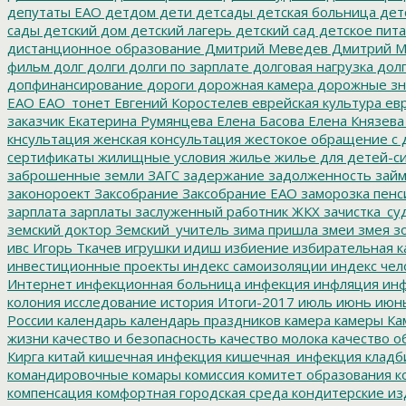
депутаты ЕАО
детдом
дети
детсады
детская больница
дет
сады
детский дом
детский лагерь
детский сад
детское пит
дистанционное образование
Дмитрий Меведев
Дмитрий М
фильм
долг
долги
долги по зарплате
долговая нагрузка
долг
допфинансирование
дороги
дорожная камера
дорожные зн
ЕАО
ЕАО_тонет
Евгений Коростелев
еврейская культура
евр
заказчик
Екатерина Румянцева
Елена Басова
Елена Князева
кнсультация
женская консультация
жестокое обращение с 
сертификаты
жилищные условия
жилье
жилье для детей-с
заброшенные земли
ЗАГС
задержание
задолженность
зай
законороект
Заксобрание
Заксобрание ЕАО
заморозка пенс
зарплата
зарплаты
заслуженный работник ЖКХ
зачистка_су
земский доктор
Земский_учитель
зима пришла
змеи
змея
зо
ивс
Игорь Ткачев
игрушки
идиш
избиение
избирательная к
инвестиционные проекты
индекс самоизоляции
индекс чел
Интернет
инфекционная больница
инфекция
инфляция
инф
колония
исследование
история
Итоги-2017
июль
июнь
июн
России
календарь
календарь праздников
камера
камеры
Ка
жизни
качество и безопасность
качество молока
качество о
Кирга
китай
кишечная инфекция
кишечная_инфекция
кладб
командировочные
комары
комиссия
комитет образования
к
компенсация
комфортная городская среда
кондитерские из