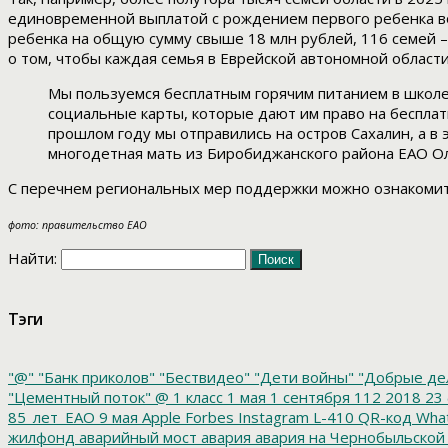
единовременной выплатой с рождением первого ребенка во
ребенка на общую сумму свыше 18 млн рублей, 116 семей –
о том, чтобы каждая семья в Еврейской автономной област
Мы пользуемся бесплатным горячим питанием в школе
социальные карты, которые дают им право на беспла
прошлом году мы отправились на остров Сахалин, а в 
многодетная мать из Биробиджанского района ЕАО О
С перечнем региональных мер поддержки можно ознакоми
фото: правительство ЕАО
Найти:
Тэги
"@"
"Банк приколов"
"Бествидео"
"Дети войны"
"Добрые де
"Цементный поток"
@
1 класс
1 мая
1 сентября
112
2018
23 
85_лет_ЕАО
9 мая
Apple
Forbes
Instagram
L-410
QR-код
Wha
жилфонд
аварийный мост
авария
авария на Чернобыльской