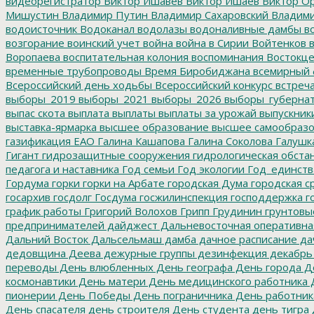
видеорегистратор
Виктор Ишавев
Виктор Ишаев
Виктор О
Мишустин
Владимир Путин
Владимир Сахаровский
Владими
водоисточник
Водоканал
водолазы
водоналивные дамбы
во
возгорание
воинский учет
война
война в Сирии
Войтенков
в
Воропаева
воспитательная колония
воспоминания
Востокц
временные трубопроводы
Время Биробиджана
всемирный 
Всероссийский день ходьбы
Всероссийский конкурс
встреч
выборы_2019
выборы_2021
выборы_2026
выборы_губерна
выпас скота
выплата
выплаты
выплаты за урожай
выпускник
выставка-ярмарка
высшее образование
высшее самообразо
газификация ЕАО
Галина Кашапова
Галина Соколова
Галушк
Гигант
гидрозащитные сооружения
гидрологическая обста
педагога и наставника
Год семьи
Год экологии
Год_единств
Гордума
горки
горки на Арбате
городская Дума
городская с
госархив
госдолг
Госдума
госжилинспекция
господдержка
г
график работы
Григорий Волохов
Грипп
Грудинин
грунтовы
предпринимателей
дайджест
Дальневосточная оперативна
Дальний Восток
Дальсельмаш
дамба
дачное расписание
да
дедовщина
Деева
дежурные группы
дезинфекция
декабрь
переводы
День влюбленных
День географа
День города
Де
космонавтики
День матери
День медицинского работника
Д
пионерии
День Победы
День пограничника
День работник
День спасателя
день строителя
День студента
день тигра