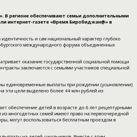
». В регионе обеспечивают семьи дополнительными
ли интернет-газете «Время Биробиджан@» в
а идентичность и сам национальный характер глубоко
тербургского международного форума объединенных
матривает оказание государственной социальной помощи
нтракты заключаются с семьями участников специальной
ены единовременные выплаты при рождении (усыновлении)
на эти цели выделено более 44 млн рублей из
ает обеспечение детей в возрасте до 6 лет рецептурными
и из многодетных семей имеют право на первоочередной
ры, могут воспользоваться бесплатным проездом в
и выплаты на детей-школьников. Вместе с этим,