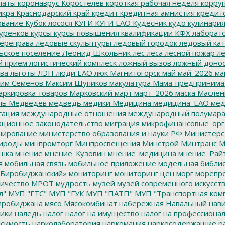
латы
коронаврус
Коростелев
короткая рабочая неделя
корру
икра
Краснодарский край
кредит
кредитная амнистия
кредит
ование
Кубок лосося
КУГИ
КУГИ ЕАО
Кудесник
кудо
кулинари
уренков
курсы
курсы повышения квалификации
КФХ
лаборат
ереправа
ледовые скульптуры
ледовый городок
ледовый кат
ьское поселение
Леонид Школьник
лес
леса
лесной пожар
ле
й прием
логистический комплеск
ложный вызов
ложный доно
ва
льготы
ЛЭП
люди ЕАО
люк
Магнитогорск
май
май_2026
ма
им Семенов
Максим Шупиков
макулатура
Мама-предпринима
ркировка товаров
Марковский
март
март_2026
маска
Маслен
ль
Медведев
медведь
медики
Медицина
медицина_ЕАО
мед
гация
международные отношения
международный полумара
ционное законодательство
миграция
микрофинансовые_орг
ирование
министерство образования и науки РФ
Министерс
ироды
минпромторг
Минпросвещения
Минстрой
Минтранс
М
шка
мнение
мнение_Кузовин
мнение_медицина
мнение_Рай
я
мобильная связь
мобильное приложение
модельная библи
Биробиджанский»
мониторинг
мониторинг цен
морг
морепр
ичество
МРОТ
мудрость
музей
музей современного искусст
л"
МУП "ГТС"
МУП "ГУК
МУП "ПАТП"
МУП "Транспортная ком
иробиджана
мясо
Мясокомбинат
набережная
Навальный
нави
ики
наледь
налог
налог на имущество
налог на профессиона
симость
нарколаборатория
наркомания
наркосодержащие р