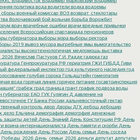
ВККС
Владивосток
Владимир Марковский
Владимир
енняя политика
вода
водители
водка
водоемы
 сборы
военный комиссар
ВОЗ
возврат_стеклотары
итва
Волочаевский бой
вольная борьба
Ворожбит
орум
врач
врачебные ошибки
врачи
вредные привычки
аселения
Всероссийская спартакиада пенсионеров
ры губернатора
выборы мэра
выборы ректора
боры-2019
вывоз мусора
выгребные ямы
вымогательство
циалисты
высокотехнологичная_медпомощь
выставка
_2026
Вячеслав Пастухов
Г.И. Радде
гадюка
газ
куратура
Генпрокуратура РФ
гериатрия
ГЖИ
ГИБДД
Гиви
ный федеральный инспектор
год культурного наследия
год
олосование
голубая сорока
Гольдштейн
гомеопатия
ячая вода
горячая линия
горячее питание
госавтоинспекция
мация"
грабеж
град
граница
грант
график подвоза воды
н
губернатор ЕАО
ГУК
Гулягин
Д
давление на
восточное ГУ Банка России
дальневосточный гектар
твенный контроль
двор
Дворы
ДГК
дебош
дебошир
х
дело Ельчина
демография
демогрфия
денежные
ь защиты детей
День Знаний
День Конституции РФ
День
и воина-интернационалиста
День памяти и скорби
День
День рождения
День России
День семьи
День соседа
_Победы_2026
День_семьи_2026
деньги
депутат
депутаты