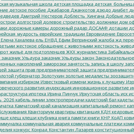
ская музыкальная школа
детская площадка
детская_больниц
ание
детское пособие
Джабаров
Джанхотов
дзюдо
диабет
ди
едведев
Дмитрий Нестеров
Доблесть_Хингана
Добрые люд
острои
долгострой
долевое строительство
должники
дом о
аки
дорожные камеры
дорожный радар
ДОСААФ
дотации
до
ейская_мудрость
еврейские традиции
Евровидение
Евросе
Елена Хахалева
ель
ЕНВД
Ефим Вепринский
жалоба
жд пере
детьми
жестокое обращение с животными
жестокость
живо
ирот
жильё для подтопленцев
ЖКХ
журналистика
Забайкальск
м
заказник Ульдура
заказник Ульдуры
закон
Законодательное
ионных накоплений
заморозки
занятость
запись в школу
запо
дей
защита прав предпринимателей
защита предпринимате
лотой губернатор
Золотухин
золотые медалисты
зоозащит
ампания
избирком
Известковый
измени жизнь к лучшему
Изр
овеческого развития
индексация
инновационное развитие
ин
раструктура
ипотека
Ирина Пинчук
Иркутская область
иск
ис
ь_2026
кабель линии электропередачи
кадетский бал
кадеты
мчатка
Камчатский край
канализация
капитальный ремонт
кап
бслуживания
Кванториум
квартиры
квитанция
КДН
кедровые
ище
клещ
клещи
клубника
книга памяти
книги
КНР
КоАП
кови
оммуналка
коммунальная авария
коммунальные платежи
комм
делия
конкурс
Конрад
Константин Лазарев
конституционный