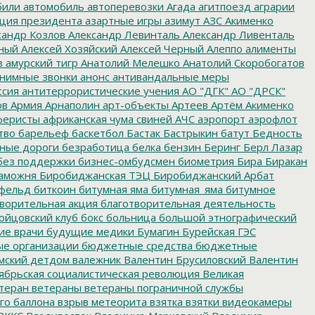
били
автомобиль
автоперевозки
Агада
агитпоезд
аграрии
ция президента
азартные игры
азимут
АЗС
Акименко
сандр Козлов
Александр Левинталь
Александр Ливенталь
ный
Алексей Хозяйский
Алексей Черный
Алеппо
алименты
з
амурский тигр
Анатолий Мелешко
Анатолий Скоробогатов
нимные звонки
анонс
антивандальные меры
ссия
антитеррористические учения
АО "ДГК"
АО "ДРСК"
ов
Армия
Арнаполин
арт-объекты
Артеев
Артём Акименко
еристы
африканская чума свиней
АЧС
аэропорт
аэрофлот
тво
барельеф
баскетбол
Бастак
Бастрыкин
батут
Бедность
нные дороги
безработица
белка
бензин
Беринг
Берл Лазар
без поддержки
бизнес-омбудсмен
биометрия
Бира
Биракан
аможня
Биробиджанская ТЭЦ
Биробиджанский Арбат
фельд
биткоин
битумная яма
битумная_яма
битумное
ворительная акция
благотворительная деятельность
ойцовский клуб
бокс
больница
большой этнографический
е врачи
будущие медики
Бумагин
Бурейская ГЭС
е организации
бюджетные средства
бюджетные
мский детдом
валежник
Валентин Брусиловский
Валентин
ябрьская социалистическая революция
Великая
теран
ветераны
ветераны пограничной службы
го баллона
взрыв метеорита
взятка
взятки
видеокамеры