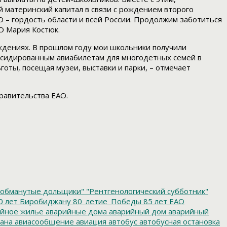
 материнский капитал в связи с рождением второго
О – гордость области и всей России. Продолжим заботиться
О Мария Костюк.
ждениях. В прошлом году мои школьники получили
бсидированным авиабилетам для многодетных семей в
готы, посещая музеи, выставки и парки, – отмечает
равительства ЕАО.
обманутые дольщики"
"Рентгенологический субботник"
0 лет Биробиджану
80_летие_Победы
85 лет ЕАО
йное жилье
аварийные дома
аварийный дом
аварийный
ана
авиасообщение
авиация
автобус
автобусная остановка