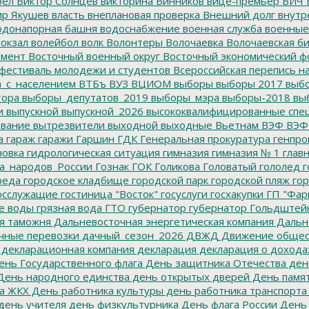
рёл
Виктор Солнцев
викторина
Винников
вице-премьер
ВИЧ
р Якушев
власть
внеплановая проверка
Внешний долг
внутр
донапорная башня
водоснабжение
военная служба
военные
окзал
волейбол
волк
Волонтеры
Волочаевка
Волочаевская б
емент
Восточный военный округ
Восточный экономический ф
фестиваль молодежи и студентов
Всероссийская перепись н
а_с_населением
ВТБъ
ВУЗ
ВЦИОМ
выборы
выборы 2017
выбо
тора
выборы_депутатов_2019
выборы_мэра
выборы-2018
вы
и
выпускной
выпускной_2026
высококвалифицированные спе
вание
вытрезвители
выходной
выходные
Вьетнам
ВЭФ
ВЭФ
а
гараж
гаражи
Гаршин
ГДК
Генеральная прокуратура
генпро
новка
гидрологическая ситуация
гимназия
гимназия № 1
глав
а_народов_России
Гознак
ГОК
Голикова
Головатый
гололед
г
реда
городское кладбище
городской парк
городской пляж
гор
осслужащие
гостиница "Восток"
госуслуги
госхакупки
ГП "Фар
е воды
грязная вода
ГТО
губернатор
губернатор Гольдштей
я таможня
Дальневосточная энергетическая компания
Дальне
чные перевозки
дачный_сезон_2026
ДВЖД
Движение общес
декларационная компания
декларация
декларация о дохода
нь Государственного флага
День защитника Отечества
ден
ень народного единства
день открытых дверей
День памят
а ЖКХ
День работника культуры
день работника транспорта
день учителя
день физкультурника
День флага России
День