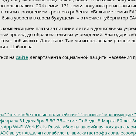
спользовались 204 семьи, 171 семья получила региональный
 в связи с рождением третьего ребенка. «Большие семьи ЕА
и была уверена в своем будущем», – отмечает губернатор ЕА
, компенсацией платы за питание детей в дошкольных учре
тный проезд до образовательных учреждений. Благодаря су
этом – побывали в Дагестане. Там мы использовали разные ль
льга Шабанова.
ться на
сайте
департамента социальной защиты населения п
ла"
"железобетонные полицейские"
"ленивые" малоимущие
"
февраля
31 декабря
5
5G
75-летие Победы
8 Марта
80 лет
8
tsApp
Wi-Fi
WorldSkills Russia
аборты
аварийная посадка
авари
 АЭС
август
Авдалян
авиабилеты
авиакатастрофа
авиалесоохр