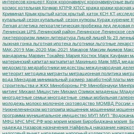
интересов
концерт
Корж
коронавирус
коронавирусные вып
космос
котельная
Кочмар
КПРФ
КПСС
кража
кражи
красная 
Криминал
Крым
крытый каток
крытый_каток
КСН
КТ-исслед
купальный сезон
купальный_сезон
купюры
Кураж
курение
К
Легкая атлетика
легкоатлетическая пробежка
лед
ледовая п
Ленинская ЦРБ
Ленинский район
Ленинское
Ленинское сел
лжетерроризм
лимон
литература
Лицей
лицей № 23
личны
лыжная гонка
льготная ипотека
льготники
льготные лекарст
МАК-2019
Мак-2020
Мак-2021
Макаров
Максим Акимов
Макс
мандарины
Марвин Токайер
Мария Костюк
Марк Кауфман
ма
материнский капитал
маткапитал
Махинько
Маяк
МВД
меда
медосмотр
медработники
медсестры
международная деле
метеорит
методика
мигранты
миграционная политика
мигра
вода
Минздрав
минимальный размер заработной платы
мин
строительства и ЖКХ
Минобороны РФ
Минобрнауки
Минпр
митинг
Михаил Мишустин
Михаил Озимок
младенцы
Младу
многодетные семьи
многодетные_семьи
мобильная галере
молодежь
молоко
молочное скотоводство
МОМВД России «
Нижнеленинском
мотопомпа
мошенник
мошенники
мошенн
программа
муниципальное имущество
МУП
МУП "Водокана
МФЦ
МЧС
МЧС РФ
мэр
мэрия
мэрия Биробиджана
мэрия_Б
надежда
Назаров
назначения
Найфельд
наказание
накркот
налоговый вычет
нападение
напорный коллектор
наркозави