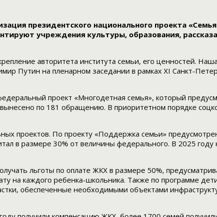
изация президентского национального проекта «Семья
тируют учреждения культуры, образования, рассказа
крепление авторитета института семьи, его ценностей. Наш
имир Путин на пленарном заседании в рамках XI Санкт-Пе
 федеральный проект «Многодетная семья», который предус
вынесено по 181 обращению. В приоритетном порядке соцко
льных проектов. По проекту «Поддержка семьи» предусмотр
итал в размере 30% от величины федерального. В 2025 году 
олучать льготы по оплате ЖКХ в размере 50%, предусматрив
у на каждого ребенка-школьника. Также по программе дет
частки, обеспеченные необходимыми объектами инфраструкту
5 году получили компенсацию ЖКХ, более 1700 семей получил