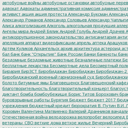
автобусные войны
автобусные остановки
автобусные перев
адвокат
Адвокаты
административная комиссия
администрат
активист
акция
акция протеста
Александр Буксман
Александ
Александр Романов
Александр Соловьев
Александр Чаплыг
Алиса
алкоголизация
Алкоголь
алкогольная продукция
аллер
Ангелы мира
Андрей Бялик
Андрей Голубь
Андрей Драчев
А
антикоррупционное законодательство
антисанитария
анти
апелляция
аппарат видеофиксации
апрель
аптека
Арашуков
Артём Куликов
Архангельск
архив
архитектура
астероид
ас
бал
банк
банк "Открытие"
Банк России
банки
банкноты
банк
бездомные
бездомные животные
безналичные платежи
Бе
бесплатные лекарства
Бессмертные дела
Бессмертный пол
Бирария
БирЗСТ
Биробидажан
Биробиджан
Биробиджан-2
Биробиджанский военный гарнизонный суд
Биробиджанский
болото
битумные ямы
Благовещенск
Благовещенский кафе
благотворительность
благотворительный концерт
благоус
диктант
бомба
бомбоубежище
Борис Титов
Борохович
бра
буровзрывные работы
Бурятия
Бюджет
бюджет 2017
бюдж
учреждения
бюджетный кредит
бюрократия
В. Путин
В.И. 
Коровин
Валентина Матвиенко
Валерий Дранников
вандал
Отечественная война
велодорожка
велопробег
велосипед
В
ветераны_СВО
ветхие дома
ветхое жилье
Вечерний Бироб