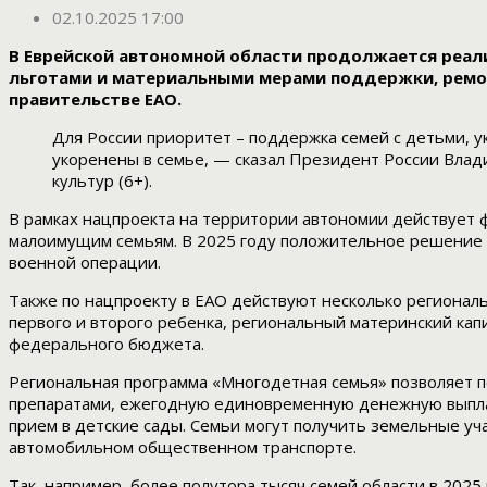
02.10.2025 17:00
В Еврейской автономной области продолжается реал
льготами и материальными мерами поддержки, ремон
правительстве ЕАО.
Для России приоритет – поддержка семей с детьми, у
укоренены в семье, — сказал Президент России Влад
культур (6+).
В рамках нацпроекта на территории автономии действует
малоимущим семьям. В 2025 году положительное решение 
военной операции.
Также по нацпроекту в ЕАО действуют несколько региона
первого и второго ребенка, региональный материнский кап
федерального бюджета.
Региональная программа «Многодетная семья» позволяет п
препаратами, ежегодную единовременную денежную выплат
прием в детские сады. Семьи могут получить земельные у
автомобильном общественном транспорте.
Так, например, более полутора тысяч семей области в 202