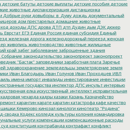
а
детские батуты
детские выплаты
детские пособия
детские
кие животные
диспансеризация
дистанционка
и
Добрые руки
довыборы_в_Думу
дождь
документальный
фицеров
дом престарелых
домашние животные
ход
доходы
ДПС
дрова
ДТП
дтп
Дудин
дым
ДЭК
дюкер
ть
Еврстат
ЕГЭ
Единая Россия
единая субсидия
Единый
езд
железная дорога
железнодорожный переезд
женская
дер
живопись
животноводство
животные
жилищные
ий край
забег
заболевание
заброшенные здания
 Собрание
законодательство
законопреокт
законопроект
ведник "Бастак"
заповедники
заработная плата
Заречье
лей
здравоохранение
земледельцы
землетрясение
земля
ники
Иван Благодырь
Иван Голунов
Иван Проходцев
ИВЛ
аиль
имена
импорт
инвалиды
инвестирование
инвестиции
остранные государства
инспектор ДПС
инсульт
интервью
кусственная елка
искусственный_интеллект
исправительная
кадровая чехарда
кадры
казаки
Казань
Казначейство
ремонт
карантин
карате
каратин
катастрофа
кафе
качество
 шишки
Кемерово
кинозал
кинологи
кинотеатр "Родина"
д-сводка
Кодекс
колледж культуры
колония
командировка
унальные услуги
компенсации
компенсационные расходы
 суд
конституция
контрабанда
контрафакт
конфликт