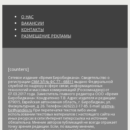
анонс
антивандальные меры
антикоррупционное
законодательство
антисанитария
антитеррористическая
безопасность
антитеррористическая комиссия
О НАС
антитеррористические учения
АО "ДГК"
АО "ДРСК"
ВАКАНСИИ
апелляция
аппарат видеофиксации
апрель
аптека
КОНТАКТЫ
Арашуков
Арбат
Арена
аренда земли
арендная плата
РАЗМЕЩЕНИЕ РЕКЛАМЫ
арест
арест счетов
Армия
Арнаполин
арт-объекты
Артеев
Артём Акименко
Артём Куликов
Архангельск
архив
архитектура
астероид
астрономия
асфальт
асфальтовое
покрытие
Атлет
аудиенция
аферисты
африканская чума
свиней
АЧС
аэропорт
аэрофлот
бал
банк
банк "Открытие"
[counters]
Банк России
банки
банкноты
банковская карта
Сетевое издание «Время Биробиджана». Свидетельство о
банковские_карты
банковский роуминг
банкротство
регистрации
СМИ ЭЛ № ФС 77 - 68811
выдано Федеральной
барельеф
баскетбол
Бастак
Бастрыкин
батут
Бедность
службой по надзору в сфере связи, информационных
технологий и массовых коммуникаций (Роскомнадзор) от
бездомные
бездомные животные
безналичные платежи
07.03.2017 года. Заместитель главного редактора ООО «Время
Безопасное колесо-2019
безопасность
Безопасные и
Биробиджана»: Кондратенко Т.В. Адрес издателя и редакции:
679015, Еврейская автономная область, г. Биробиджан, ул.
качественные дороги
безработица
белка
бензин
Беринг
Физкультурная, д. 26. Телефон (42622) 2-17-85. E-mail:
vremya-
bir@yandex.ru
При перепечатке текстов либо ином
Берл Лазар
бесплатные лекарства
Бессмертные дела
использовании текстовых материалов с настоящего сайта на
Бессмертный полк
бесхозяйственность
бешенство
иных ресурсах в сети Интернет гиперссылка на источник
обязательна. Мнение авторов публикаций не всегда отражает
библиотека
бизнес
бизнес без поддержки
бизнес-
точку зрения редакции. Если, по вашему мнению,