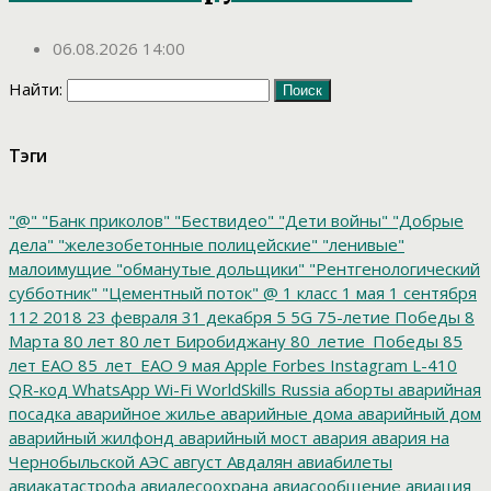
06.08.2026 14:00
Найти:
Тэги
"@"
"Банк приколов"
"Бествидео"
"Дети войны"
"Добрые
дела"
"железобетонные полицейские"
"ленивые"
малоимущие
"обманутые дольщики"
"Рентгенологический
субботник"
"Цементный поток"
@
1 класс
1 мая
1 сентября
112
2018
23 февраля
31 декабря
5
5G
75-летие Победы
8
Марта
80 лет
80 лет Биробиджану
80_летие_Победы
85
лет ЕАО
85_лет_ЕАО
9 мая
Apple
Forbes
Instagram
L-410
QR-код
WhatsApp
Wi-Fi
WorldSkills Russia
аборты
аварийная
посадка
аварийное жилье
аварийные дома
аварийный дом
аварийный жилфонд
аварийный мост
авария
авария на
Чернобыльской АЭС
август
Авдалян
авиабилеты
авиакатастрофа
авиалесоохрана
авиасообщение
авиация