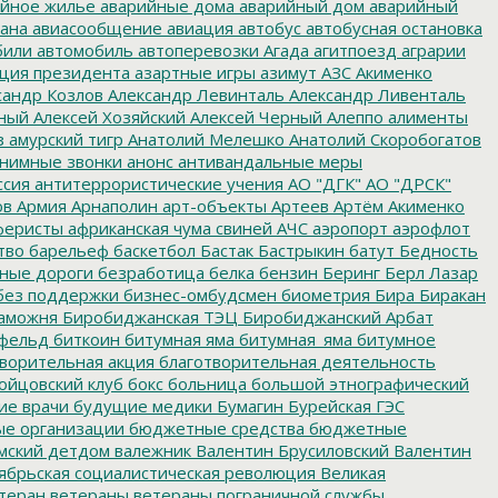
йное жилье
аварийные дома
аварийный дом
аварийный
ана
авиасообщение
авиация
автобус
автобусная остановка
били
автомобиль
автоперевозки
Агада
агитпоезд
аграрии
ция президента
азартные игры
азимут
АЗС
Акименко
сандр Козлов
Александр Левинталь
Александр Ливенталь
ный
Алексей Хозяйский
Алексей Черный
Алеппо
алименты
з
амурский тигр
Анатолий Мелешко
Анатолий Скоробогатов
нимные звонки
анонс
антивандальные меры
ссия
антитеррористические учения
АО "ДГК"
АО "ДРСК"
ов
Армия
Арнаполин
арт-объекты
Артеев
Артём Акименко
еристы
африканская чума свиней
АЧС
аэропорт
аэрофлот
тво
барельеф
баскетбол
Бастак
Бастрыкин
батут
Бедность
нные дороги
безработица
белка
бензин
Беринг
Берл Лазар
без поддержки
бизнес-омбудсмен
биометрия
Бира
Биракан
аможня
Биробиджанская ТЭЦ
Биробиджанский Арбат
фельд
биткоин
битумная яма
битумная_яма
битумное
ворительная акция
благотворительная деятельность
ойцовский клуб
бокс
больница
большой этнографический
е врачи
будущие медики
Бумагин
Бурейская ГЭС
е организации
бюджетные средства
бюджетные
мский детдом
валежник
Валентин Брусиловский
Валентин
ябрьская социалистическая революция
Великая
теран
ветераны
ветераны пограничной службы