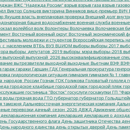
иджан
ВЖС "Надежда России"
взрыв
взрыв газа
взрыв газово
рёл
Виктор Солнцев
викторина
Винников
вице-премьер
ВИЧ
р Якушев
власть
внеплановая проверка
Внешний долг
внутр
донапорная башня
водоснабжение
военная служба
военные
окзал
волейбол
волк
Волонтеры
Волочаевка
Волочаевская б
емент
Восточный военный округ
Восточный экономический ф
фестиваль молодежи и студентов
Всероссийская перепись н
а_с_населением
ВТБъ
ВУЗ
ВЦИОМ
выборы
выборы 2017
выбо
тора
выборы_депутатов_2019
выборы_мэра
выборы-2018
вы
и
выпускной
выпускной_2026
высококвалифицированные спе
вание
вытрезвители
выходной
выходные
Вьетнам
ВЭФ
ВЭФ
а
гараж
гаражи
Гаршин
ГДК
Генеральная прокуратура
генпро
новка
гидрологическая ситуация
гимназия
гимназия № 1
глав
а_народов_России
Гознак
ГОК
Голикова
Головатый
гололед
г
реда
городское кладбище
городской парк
городской пляж
гор
осслужащие
гостиница "Восток"
госуслуги
госхакупки
ГП "Фар
е воды
грязная вода
ГТО
губернатор
губернатор Гольдштей
я таможня
Дальневосточная энергетическая компания
Дальне
чные перевозки
дачный_сезон_2026
ДВЖД
Движение общес
декларационная компания
декларация
декларация о дохода
нь Государственного флага
День защитника Отечества
ден
ень народного единства
день открытых дверей
День памят