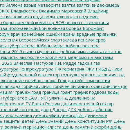
го баллона
взрыв метеорита
взятка
взятки
видеокамеры
ВККС
Владивосток
Владимир Марковский
Владимир
енняя политика
вода
водители
водка
водоемы
 сборы
военный комиссар
ВОЗ
возврат_стеклотары
итва
Волочаевский бой
вольная борьба
Ворожбит
орум
врач
врачебные ошибки
врачи
вредные привычки
аселения
Всероссийская спартакиада пенсионеров
ры губернатора
выборы мэра
выборы ректора
боры-2019
вывоз мусора
выгребные ямы
вымогательство
циалисты
высокотехнологичная_медпомощь
выставка
_2026
Вячеслав Пастухов
Г.И. Радде
гадюка
газ
куратура
Генпрокуратура РФ
гериатрия
ГЖИ
ГИБДД
Гиви
ный федеральный инспектор
год культурного наследия
год
олосование
голубая сорока
Гольдштейн
гомеопатия
ячая вода
горячая линия
горячее питание
госавтоинспекция
мация"
грабеж
град
граница
грант
график подвоза воды
н
губернатор ЕАО
ГУК
Гулягин
Д
давление на
восточное ГУ Банка России
дальневосточный гектар
твенный контроль
двор
Дворы
ДГК
дебош
дебошир
х
дело Ельчина
демография
демогрфия
денежные
ь защиты детей
День Знаний
День Конституции РФ
День
и воина-интернационалиста
День памяти и скорби
День