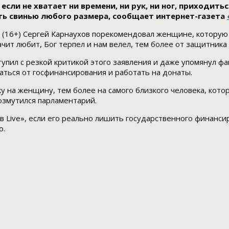
 если не хватает ни времени, ни рук, ни ног, приходит
ть свинью любого размера, сообщает интернет-газета
ve» (16+) Сергей Карнаухов порекомендовал женщине, котору
ачит любит, Бог терпел и нам велел, тем более от защитника
упил с резкой критикой этого заявления и даже упомянул ф
аться от госфинансирования и работать на донаты.
 на женщину, тем более на самого близкого человека, котор
озмутился парламентарий.
в Live», если его реально лишить государственного финанси
о.