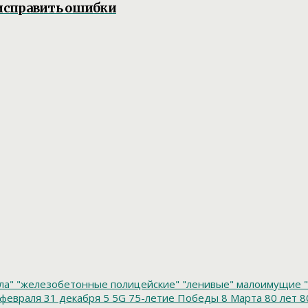
исправить ошибки
ла"
"железобетонные полицейские"
"ленивые" малоимущие
"
февраля
31 декабря
5
5G
75-летие Победы
8 Марта
80 лет
8