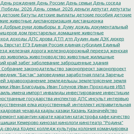
День рождения
День России
День семьи
День соседа
_Победы_2026
День_семьи_2026
деньги
депутат
депутаты
а
детские батуты
детские выплаты
детские пособия
детские
кие животные
диспансеризация
дистанционка
и
Добрые руки
довыборы_в_Думу
дождь
документальный
фицеров
дом престарелых
домашние животные
ход
доходы
ДПС
дрова
ДТП
дтп
Дудин
дым
ДЭК
дюкер
ть
Еврстат
ЕГЭ
Единая Россия
единая субсидия
Единый
езд
железная дорога
железнодорожный переезд
женская
дер
живопись
животноводство
животные
жилищные
ий край
забег
заболевание
заброшенные здания
 Собрание
законодательство
законопреокт
законопроект
ведник "Бастак"
заповедники
заработная плата
Заречье
лей
здравоохранение
земледельцы
землетрясение
земля
ники
Иван Благодырь
Иван Голунов
Иван Проходцев
ИВЛ
аиль
имена
импорт
инвалиды
инвестирование
инвестиции
остранные государства
инспектор ДПС
инсульт
интервью
кусственная елка
искусственный_интеллект
исправительная
кадровая чехарда
кадры
казаки
Казань
Казначейство
ремонт
карантин
карате
каратин
катастрофа
кафе
качество
 шишки
Кемерово
кинозал
кинологи
кинотеатр "Родина"
д-сводка
Кодекс
колледж культуры
колония
командировка