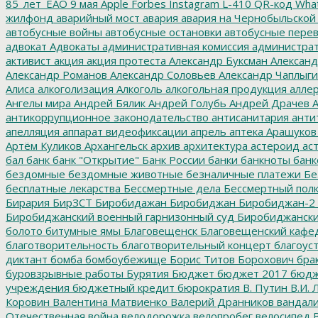
85_лет_ЕАО
9 мая
Apple
Forbes
Instagram
L-410
QR-код
Wha
жилфонд
аварийный мост
авария
авария на Чернобыльской
автобусные войны
автобусные остановки
автобусные перев
адвокат
Адвокаты
административная комиссия
администрат
активист
акция
акция протеста
Александр Буксман
Александ
Александр Романов
Александр Соловьев
Александр Чаплыг
Алиса
алкоголизация
Алкоголь
алкогольная продукция
аллер
Ангелы мира
Андрей Бялик
Андрей Голубь
Андрей Драчев
А
антикоррупционное законодательство
антисанитария
анти
апелляция
аппарат видеофиксации
апрель
аптека
Арашуков
Артём Куликов
Архангельск
архив
архитектура
астероид
ас
бал
банк
банк "Открытие"
Банк России
банки
банкноты
банк
бездомные
бездомные животные
безналичные платежи
Бе
бесплатные лекарства
Бессмертные дела
Бессмертный пол
Бирария
БирЗСТ
Биробидажан
Биробиджан
Биробиджан-2
Биробиджанский военный гарнизонный суд
Биробиджанский
болото
битумные ямы
Благовещенск
Благовещенский кафе
благотворительность
благотворительный концерт
благоус
диктант
бомба
бомбоубежище
Борис Титов
Борохович
бра
буровзрывные работы
Бурятия
Бюджет
бюджет 2017
бюдж
учреждения
бюджетный кредит
бюрократия
В. Путин
В.И. 
Коровин
Валентина Матвиенко
Валерий Дранников
вандал
Отечественная война
велодорожка
велопробег
велосипед
В