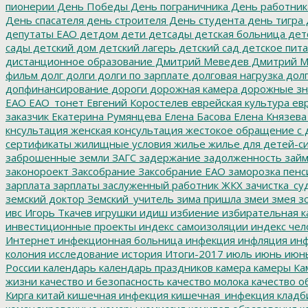
пионерии
День Победы
День пограничника
День работник
День спасателя
день строителя
День студента
день тигра
депутаты ЕАО
детдом
дети
детсады
детская больница
дет
сады
детский дом
детский лагерь
детский сад
детское пит
дистанционное образование
Дмитрий Меведев
Дмитрий М
фильм
долг
долги
долги по зарплате
долговая нагрузка
долг
допфинансирование
дороги
дорожная камера
дорожные зн
ЕАО
ЕАО_тонет
Евгений Коростелев
еврейская культура
евр
заказчик
Екатерина Румянцева
Елена Басова
Елена Князева
кнсультация
женская консультация
жестокое обращение с 
сертификаты
жилищные условия
жилье
жилье для детей-с
заброшенные земли
ЗАГС
задержание
задолженность
зай
законороект
Заксобрание
Заксобрание ЕАО
заморозка пенс
зарплата
зарплаты
заслуженный работник ЖКХ
зачистка_су
земский доктор
Земский_учитель
зима пришла
змеи
змея
зо
ивс
Игорь Ткачев
игрушки
идиш
избиение
избирательная к
инвестиционные проекты
индекс самоизоляции
индекс чел
Интернет
инфекционная больница
инфекция
инфляция
инф
колония
исследование
история
Итоги-2017
июль
июнь
июн
России
календарь
календарь праздников
камера
камеры
Ка
жизни
качество и безопасность
качество молока
качество о
Кирга
китай
кишечная инфекция
кишечная_инфекция
кладб