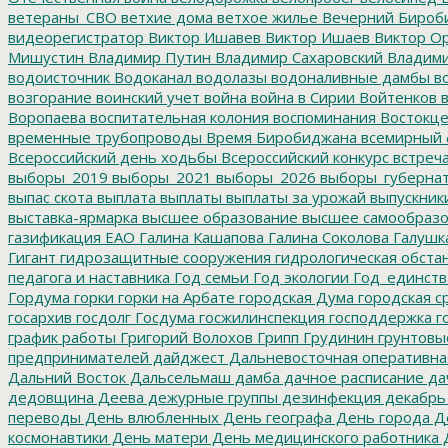
ветераны_СВО
ветхие дома
ветхое жилье
Вечерний Бироб
видеорегистратор
Виктор Ишавев
Виктор Ишаев
Виктор О
Мишустин
Владимир Путин
Владимир Сахаровский
Владими
водоисточник
Водоканал
водолазы
водоналивные дамбы
во
возгорание
воинский учет
война
война в Сирии
Войтенков
в
Воропаева
воспитательная колония
воспоминания
Востокц
временные трубопроводы
Время Биробиджана
всемирный 
Всероссийский день ходьбы
Всероссийский конкурс
встреч
выборы_2019
выборы_2021
выборы_2026
выборы_губерна
выпас скота
выплата
выплаты
выплаты за урожай
выпускник
выставка-ярмарка
высшее образование
высшее самообразо
газификация ЕАО
Галина Кашапова
Галина Соколова
Галушк
Гигант
гидрозащитные сооружения
гидрологическая обста
педагога и наставника
Год семьи
Год экологии
Год_единств
Гордума
горки
горки на Арбате
городская Дума
городская с
госархив
госдолг
Госдума
госжилинспекция
господдержка
г
график работы
Григорий Волохов
Грипп
Грудинин
грунтовы
предпринимателей
дайджест
Дальневосточная оперативна
Дальний Восток
Дальсельмаш
дамба
дачное расписание
да
дедовщина
Деева
дежурные группы
дезинфекция
декабрь
переводы
День влюбленных
День географа
День города
Де
космонавтики
День матери
День медицинского работника
Д