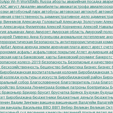
tsApp
Wi-Fi
WorldSkills Russia
аборты
аварийная посадка
авари
 АЭС
август
Авдалян
авиабилеты
авиакатастрофа
авиалесоохр
озки
автобусный парк
автобусы
автовокзал
автоклуб
автомо
ивная ответственность
административное дело
администра
р Винников
Александр Головатый
Александр Золотухин
Алек
ин
Александра Филиппова
Алексей Корниенко
Алексей Наваль
гия
альманах
Амур
Амурзет
Амурская область
Амурский поло
ндрей Пивенко
Анна Кузнецова
аномальное потепление
ано
террористическая безопасность
антитеррористическая коми
Арбат
Арена
аренда земли
арендная плата
арест
арест счет
трономия
асфальт
асфальтовое покрытие
Атлет
аудиенция
аф
овская карта
банковские_карты
банковский роуминг
банкротс
зопасное колесо-2019
безопасность
Безопасные и качестве
к
бесхозяйственность
бешенство
библиотека
бизнес
бизнес 
Биробиджанская воспитательная колония
Биробиджанская т
 колледж культуры и искусств
Биробиджанский район
Биро
дральный собор
Благословенное
благотворитель года
благот
тройство
Блокада Ленинграда
боевые патроны
боеприпасы
Б
к
браконьер
Бридер
брусит
брусчатка
Брянск
Будукан
будущи
ет Биробиджана
бюджетники
бюджетные деньги
бюджетны
Ленин
Вадим Зингман
вакцина
вакцинация
Валдгейм
Валдгей
изм
вандалы
Васильева
ВВО
ВВП
Вебер
Великан
Великая Окт
ерховный суд
весенние каникулы
весенний призыв
ветер
ве