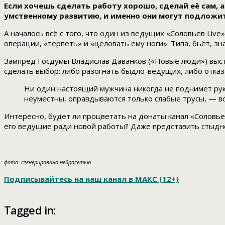
Если хочешь сделать работу хорошо, сделай её сам, а
умственному развитию, и именно они могут подложи
А началось всё с того, что один из ведущих «Соловьев Li
операции, «терпеть» и «целовать ему ноги». Типа, бьёт, зн
Зампред Госдумы Владислав Даванков («Новые люди») выст
сделать выбор: либо разогнать быдло-ведущих, либо отказ
Ни один настоящий мужчина никогда не поднимет руку
неуместны, оправдываются только слабые трусы, — в
Интересно, будет ли процветать на донаты канал «Соловье
его ведущие ради новой работы? Даже представить стыдн
фото: сгенерировано нейросетью
Подписывайтесь на наш канал в МАКС (12+)
Tagged in: