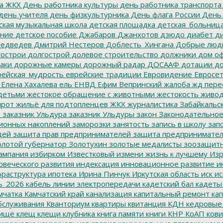
а ЖКХ
День работника культуры
день работника транспорта
день учителя
день физкультурника
День флага России
День
ская музыкальная школа
детская площадка
детская_больниц
ание
детское пособие
Джабаров
Джанхотов
дзюдо
диабет
ди
едведев
Дмитрий Нестеров
Доблесть_Хингана
Добрые люд
острои
долгострой
долевое строительство
должники
дом о
аки
дорожные камеры
дорожный радар
ДОСААФ
дотации
до
ейская_мудрость
еврейские традиции
Евровидение
Евросе
Елена Хахалева
ель
ЕНВД
Ефим Вепринский
жалоба
жд пере
детьми
жестокое обращение с животными
жестокость
живо
ирот
жильё для подтопленцев
ЖКХ
журналистика
Забайкальск
м
заказник Ульдура
заказник Ульдуры
закон
Законодательное
ионных накоплений
заморозки
занятость
запись в школу
запо
дей
защита прав предпринимателей
защита предпринимате
лотой губернатор
Золотухин
золотые медалисты
зоозащит
ампания
избирком
Известковый
измени жизнь к лучшему
Изр
овеческого развития
индексация
инновационное развитие
ин
раструктура
ипотека
Ирина Пинчук
Иркутская область
иск
ис
ь_2026
кабель линии электропередачи
кадетский бал
кадеты
мчатка
Камчатский край
канализация
капитальный ремонт
кап
бслуживания
Кванториум
квартиры
квитанция
КДН
кедровые
ище
клещ
клещи
клубника
книга памяти
книги
КНР
КоАП
кови