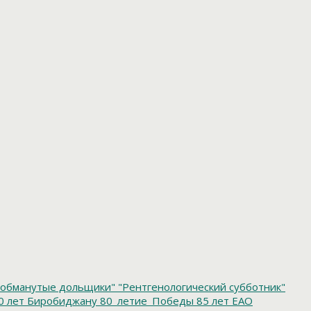
обманутые дольщики"
"Рентгенологический субботник"
0 лет Биробиджану
80_летие_Победы
85 лет ЕАО