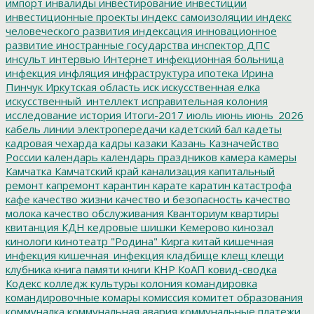
импорт
инвалиды
инвестирование
инвестиции
инвестиционные проекты
индекс самоизоляции
индекс
человеческого развития
индексация
инновационное
развитие
иностранные государства
инспектор ДПС
инсульт
интервью
Интернет
инфекционная больница
инфекция
инфляция
инфраструктура
ипотека
Ирина
Пинчук
Иркутская область
иск
искусственная елка
искусственный_интеллект
исправительная колония
исследование
история
Итоги-2017
июль
июнь
июнь_2026
кабель линии электропередачи
кадетский бал
кадеты
кадровая чехарда
кадры
казаки
Казань
Казначейство
России
календарь
календарь праздников
камера
камеры
Камчатка
Камчатский край
канализация
капитальный
ремонт
капремонт
карантин
карате
каратин
катастрофа
кафе
качество жизни
качество и безопасность
качество
молока
качество обслуживания
Кванториум
квартиры
квитанция
КДН
кедровые шишки
Кемерово
кинозал
кинологи
кинотеатр "Родина"
Кирга
китай
кишечная
инфекция
кишечная_инфекция
кладбище
клещ
клещи
клубника
книга памяти
книги
КНР
КоАП
ковид-сводка
Кодекс
колледж культуры
колония
командировка
командировочные
комары
комиссия
комитет образования
коммуналка
коммунальная авария
коммунальные платежи