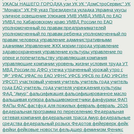
УЖАСЫ НАШЕГО ГОРОДКА
узи
УК
УК "ДомСтроСервис"
УК
"Монарх"
УК РФ
указ Президента
укладка
Украина
укусы
уличное освещение
Улюкаев
УМВ
УМВД
УМВД по ЕАО
УМВД по Хабаровскому краю
УМВД России по ЕАО
уполномоченный по правам предпринимателей
уполномоченный по правам ребенка
уполномоченный по
правам человека
управление административными
зданиями
Управление ЖКХ мэрии города
управление
здравоохранения
управление культуры
управление по
опеке и попечительству
управляющая компания
управляющие компании
уровень жизни
условия труда
УТ
МВД России по ДФО
утечка
утраченный урожай
утро с
"@"
УФАС
УФАС по ЕАО
УФНС
УФСБ
УФСБ по ЕАО
УФСИН
УФССП
участковый
учения
учитель
учитель года
учитель
года ЕАО
учитель_года
учителя
учреждения культуры
ФАД "Амур"
фальсификация
фальсифицированное масло
фальшивая купюра
фальшивомонетчики
фанфурики
ФАП
ФАПы
ФАС
фастфуд для пожилых
февраль
февраль_2026
федеральная программа по переселению
Федеральная
сетевая компания
федеральная трасса Амур
федеральные
средства
федеральный розыск
Федотов
фейерверк
фейк
фейки
фейковые новости
фельдшер
феминизм
Феникс