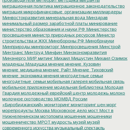
миграционная политика
миграционное законодательство
миграция
микрофинансовые_организации
миллиардеры
Минвостокразвития
минеральная вода
Минздрав
минимальный размер заработной платы
минирование
министерство образования и науки РФ
Министерство
просвещения
министр природных ресурсов
Министр
строительства и ЖКХ
Минобороны РФ
Минобрнауки
Минприроды
минпромторг
Минпросвещения
Минстрой
Минтранс
Минтруд
Минфин
Минэкономразвития
Минэнерго
МИР
митинг
Михаил Мишустин
Михаил Озимок
младенцы
Младушка
мнение
мнение_Кузовин
мнение_медицина
мнение_Райт
Мнение_Тиховский
мнение_экономика
мнения
многодетные семьи
многодетные_семьи
мобильная галерея
мобильная связь
мобильное приложение
модельная библиотека
Молодая
Гвардия
молодежный еврейский центр
молодежь
молоко
молочное скотоводство
МОМВД России
«Биробиджанский»
мониторинг
мониторинг цен
морг
морепродукты
Москва
Московское дело
мост
Мост в
Нижнеленинском
мотопомпа
мошенник
мошенники
мошенничество
МРОТ
мудрость
музей
музей
современного искусства
музыкальный спектакль