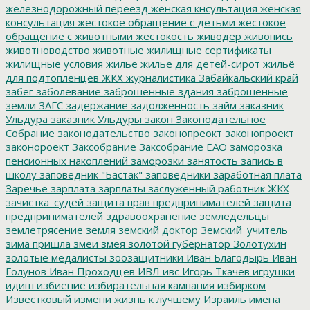
железнодорожный переезд
женская кнсультация
женская
консультация
жестокое обращение с детьми
жестокое
обращение с животными
жестокость
живодер
живопись
животноводство
животные
жилищные сертификаты
жилищные условия
жилье
жилье для детей-сирот
жильё
для подтопленцев
ЖКХ
журналистика
Забайкальский край
забег
заболевание
заброшенные здания
заброшенные
земли
ЗАГС
задержание
задолженность
займ
заказник
Ульдура
заказник Ульдуры
закон
Законодательное
Собрание
законодательство
законопреокт
законопроект
законороект
Заксобрание
Заксобрание ЕАО
заморозка
пенсионных накоплений
заморозки
занятость
запись в
школу
заповедник "Бастак"
заповедники
заработная плата
Заречье
зарплата
зарплаты
заслуженный работник ЖКХ
зачистка_судей
защита прав предпринимателей
защита
предпринимателей
здравоохранение
земледельцы
землетрясение
земля
земский доктор
Земский_учитель
зима пришла
змеи
змея
золотой губернатор
Золотухин
золотые медалисты
зоозащитники
Иван Благодырь
Иван
Голунов
Иван Проходцев
ИВЛ
ивс
Игорь Ткачев
игрушки
идиш
избиение
избирательная кампания
избирком
Известковый
измени жизнь к лучшему
Израиль
имена