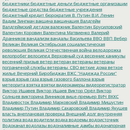
бюджетники
бюджетные деньги
бюджетные организации
бюджетные средства
бюджетные учреждения
бюджетный кредит
бюрократия
В. Путин
В.И. Ленин
Вадим Зингман
вакцина
вакцинация
Валдгейм
Валдгеймский детдом
валежник
Валентин Брусиловский
Валентин Коровин
Валентина Матвиенко
Валерий
Дранников
вандализм
вандалы
Васильева
ВВО
ВВП
Вебер
Великан
Великая Октябрьская социалистическая
революция
Великая Отечественная война
велодорожка
велопробег
велосипед
Верховный суд
весенние каникулы
весенний призыв
ветер
ветеран
ветераны
ветераны
пограничной службы
ветераны_СВО
ветхие дома
ветхое
жилье
Вечерний Биробиджан
ВЖС "Надежда России"
взрыв
взрыв газа
взрыв газового баллона
взрыв
метеорита
взятка
взятки
видеокамеры
видеорегистратор
Виктор Ишавев
Виктор Ишаев
Виктор Орёл
Виктор
Солнцев
викторина
Винников
вице-премьер
ВИЧ
ВККС
Владивосток
Владимир Марковский
Владимир Мишустин
Владимир Путин
Владимир Сахаровский
Владимир Якушев
власть
внеплановая проверка
Внешний долг
внутренняя
политика
вода
водители
водка
водоемы
водоисточник
Водоканал
водолазы
водоналивные дамбы
водонапорная