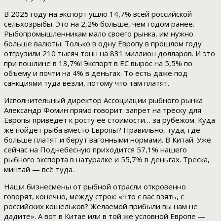
В 2025 году на экспорт ушло 14,7% всей российской
сельхозрыбы. Это на 2,2% больше, чем годом ранее.
Рыбопромышленникам мало своего рынка, им нужно
больше валюты. Только в одну Европу в прошлом году
отгрузили 210 тысяч тонн на 831 миллион долларов. И это
при пошлине в 13,7%! Экспорт в ЕС вырос на 5,5% по
объему и почти на 4% в деньгах. То есть даже под
санкциями туда везли, потому что там платят.
Исполнительный директор Ассоциации рыбного рынка
Александр Фомин прямо говорит: запрет на треску для
Европы приведет к росту её стоимости… за рубежом. Куда
же пойдёт рыба вместо Европы? Правильно, туда, где
больше платят и берут вагонными нормами. В Китай. Уже
сейчас на Поднебесную приходится 57,1% нашего
рыбного экспорта в натуралке и 55,7% в деньгах. Треска,
минтай — всё туда.
Наши бизнесмены от рыбной отрасли откровенно
говорят, конечно, между строк: «Что с вас взять, с
российских кошельков? Желаемой прибыли вы нам не
дадите». А вот в Китае или в той же условной Европе —