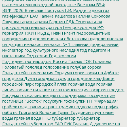
вытрезвители
выходной
выходные
Вьетнам
ВЭФ
ВЭФ_2026
Вячеслав Пастухов
Г.И. Радде
гадюка
газ
газификация ЕАО
Галина Кашапова
Галина Соколова
Галушка
гараж
гаражи
Гаршин
ГДК
Генеральная
прокуратура
генпрокуратура
Генпрокуратура РФ
гериатрия
ГЖИ
ГИБДД
Гиви
Гигант
гидрозащитные
сооружения
гидрологическая обстановка
гидрологическая
ситуация
гимназия
гимназия № 1
главный федеральный
инспектор
год культурного наследия
год педагога и
наставника
Год семьи
Год экологии
Год_единства_народов_России
Гознак
ГОК
Голикова
Головатый
гололед
голосование
голубая сорока
Гольдштейн
гомеопатия
Гордума
горки
горки на Арбате
городская Дума
городская среда
городское кладбище
городской парк
городской пляж
горячая вода
горячая
линия
горячее питание
госавтоинспекция
госархив
госдолг
Госдума
госжилинспекция
господдержка
госслужащие
гостиница "Восток"
госуслуги
госхакупки
ГП "Фармация"
грабеж
град
граница
грант
график подвоза воды
график
работы
Григорий Волохов
Грипп
Грудинин
грунтовые
воды
грязная вода
ГТО
губернатор
губернатор
Гольдштейн
губернатор ЕАО
ГУК
Гулягин
Д
давление на