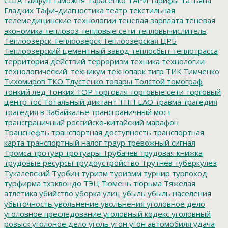
Гладких
Тафи-диагностика
театр
текстильная
телемедицинские технологии
теневая зарплата
теневая
экономика
тепловоз
тепловые сети
тепловычислитель
Теплоозерск
Теплоозёрск
Теплоозёрская ЦРБ
Теплоозерский цементный завод
теплосбыт
теплотрасса
территория действий
терроризм
техника
технологии
технологический_техникум
технопарк
тигр
ТИК
Тимченко
Тихомиров
ТКО
Тлустенко
товары
Толстой
томограф
тонкий лед
Тонких
ТОР
торговля
торговые сети
торговый
центр
тос
Тотальный диктант
ТПП ЕАО
травма
трагедия
трагедия в Забайкалье
трансграничный мост
трансграничный российско-китайский марафон
Транснефть
транспортная доступность
транспортная
карта
транспортный налог
траур
тревожный сигнал
Тромса
тротуар
тротуары
Трубачев
трудовая книжка
трудовые ресурсы
трудоустройство
Трутнев
туберкулез
Тукалевский
Турбин
туризм
туризмм
турнир
турпоход
турфирма
тхэквондо
ТЭЦ
Тюмень
тюрьма
Тяжелая
атлетика
убийство
уборка улиц
убыль
убыль населения
убыточность
увольнение
увольнения
уголовное дело
уголовное преследование
уголовный кодекс
уголовный
розыск
уголоное дело
уголь
угон
угон автомобиля
удача