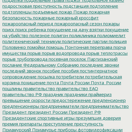
подростковая преступность
подстанция
подтопление
подтопленцы
подъемные
пожар
Пожар
пожарная
безопасность
пожарные
пожарный кроссфит
пожароопасный период
пожароопасный сезон
пожары
поиск
поиск ребенка
покушение на дачу взятки
покушение
на убийство
полезное
полигон
поликлиника
полиомиелит
политехнический техникум
политические партии
полиция
Половинко
помойки
помощь
Понтонная переправа
порча
имущества
порыв
порыв водопровода
порыв теплотрассы
порыв трубопровода
посевная
поселок Партизанский
послание Федеральному Собранию
последние звонки
последний звонок
пособие
пособия
постинтернатное
сопровождение
посылка
потребители
потребительская
корзина
похищение
почта
Почта России
Почта_России
пошлины
правительство
правительство ЕАО
правительство РФ
праздник
праздники
праймериз
превышение скорости
предостережение
предпенсионер
предпенсионеры
предприниматели
предпринимательство
Президент
президент России
Президент РФ
Президентские спортивные игры
презумпция доверия
премия
препараты
преступление
преступность
Приамурский
Приамурье
приборы фотовидеофиксации