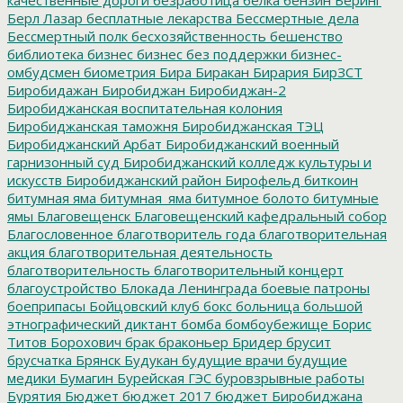
Берл Лазар
бесплатные лекарства
Бессмертные дела
Бессмертный полк
бесхозяйственность
бешенство
библиотека
бизнес
бизнес без поддержки
бизнес-
омбудсмен
биометрия
Бира
Биракан
Бирария
БирЗСТ
Биробидажан
Биробиджан
Биробиджан-2
Биробиджанская воспитательная колония
Биробиджанская таможня
Биробиджанская ТЭЦ
Биробиджанский Арбат
Биробиджанский военный
гарнизонный суд
Биробиджанский колледж культуры и
искусств
Биробиджанский район
Бирофельд
биткоин
битумная яма
битумная_яма
битумное болото
битумные
ямы
Благовещенск
Благовещенский кафедральный собор
Благословенное
благотворитель года
благотворительная
акция
благотворительная деятельность
благотворительность
благотворительный концерт
благоустройство
Блокада Ленинграда
боевые патроны
боеприпасы
Бойцовский клуб
бокс
больница
большой
этнографический диктант
бомба
бомбоубежище
Борис
Титов
Борохович
брак
браконьер
Бридер
брусит
брусчатка
Брянск
Будукан
будущие врачи
будущие
медики
Бумагин
Бурейская ГЭС
буровзрывные работы
Бурятия
Бюджет
бюджет 2017
бюджет Биробиджана