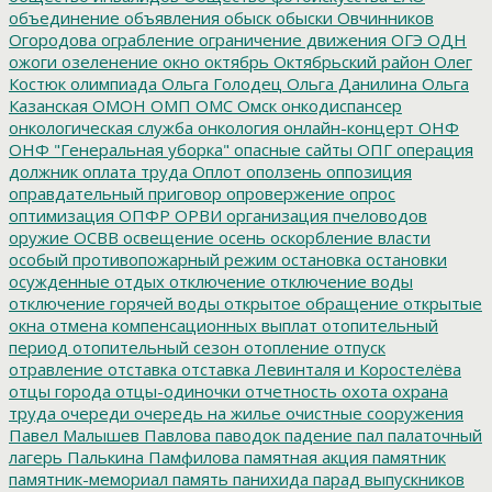
объединение
объявления
обыск
обыски
Овчинников
Огородова
ограбление
ограничение движения
ОГЭ
ОДН
ожоги
озеленение
окно
октябрь
Октябрьский район
Олег
Костюк
олимпиада
Ольга Голодец
Ольга Данилина
Ольга
Казанская
ОМОН
ОМП
ОМС
Омск
онкодиспансер
онкологическая служба
онкология
онлайн-концерт
ОНФ
ОНФ "Генеральная уборка"
опасные сайты
ОПГ
операция
должник
оплата труда
Оплот
оползень
оппозиция
оправдательный приговор
опровержение
опрос
оптимизация
ОПФР
ОРВИ
организация пчеловодов
оружие
ОСВВ
освещение
осень
оскорбление власти
особый противопожарный режим
остановка
остановки
осужденные
отдых
отключение
отключение воды
отключение горячей воды
открытое обращение
открытые
окна
отмена компенсационных выплат
отопительный
период
отопительный сезон
отопление
отпуск
отравление
отставка
отставка Левинталя и Коростелёва
отцы города
отцы-одиночки
отчетность
охота
охрана
труда
очереди
очередь на жилье
очистные сооружения
Павел Малышев
Павлова
паводок
падение
пал
палаточный
лагерь
Палькина
Памфилова
памятная акция
памятник
памятник-мемориал
память
панихида
парад выпускников