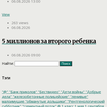
06.08.2026 13:00
View
263 views
06.08.2026
5 миллионов за второго ребенка
06.08.2026 09:00
Найти:
Тэги
"@"
"Банк приколов"
"Бествидео"
"Дети войны"
"Добрые
дела"
"железобетонные полицейские"
"ленивые"
малоимущие
"обманутые дольщики"
"Рентгенологический
субботник"
"Цементный поток"
@
1 класс
1 мая
1 сентября