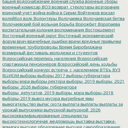
башня
водоснабжение
военная служба
военные сборы
военный комиссар
ВОЗ
возврат_стеклотары
возгорание
воинский учет
война
война в Сирии
Войтенков
вокзал
волейбол
волк
Волонтеры
Волочаевка
Волочаевская битва
Волочаевский бой
вольная борьба
Ворожбит
Воропаева
воспитательная колония
воспоминания
Востокцемент
Восточный военный округ
Восточный экономический
форум
врач
врачебные ошибки
врачи
вредные привычки
временные трубопроводы
Время Биробиджана
всемирный фестиваль молодежи и студентов
Всероссийская перепись населения
Всероссийская
спартакиада пенсионеров
Всероссийский день ходьбы
Всероссийский конкурс
встреча_с_населением
ВТБъ
ВУЗ
ВЦИОМ
выборы
выборы 2017
выборы губернатора
выборы мэра
выборы ректора
выборы_2019
выборы_2021
выборы_2026
выборы_губернатора
выборы_депутатов_2019
выборы_мэра
выборы-2018
выборы-2019
вывоз мусора
выгребные ямы
вымогательство
выпас скота
выплата
выплаты
выплаты за
урожай
выпускники
выпускной
выпускной_2026
высококвалифицированные специалисты
высокотехнологичная_медпомощь
выставка
выставка-
ярмарка
высшее образование
высшее самообразование