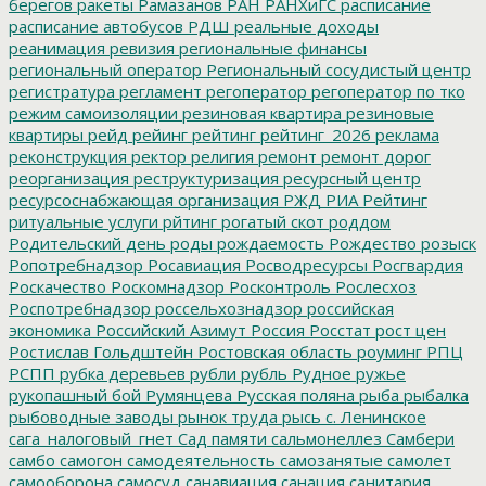
берегов
ракеты
Рамазанов
РАН
РАНХиГС
расписание
расписание автобусов
РДШ
реальные доходы
реанимация
ревизия
региональные финансы
региональный оператор
Региональный сосудистый центр
регистратура
регламент
регоператор
регоператор по тко
режим самоизоляции
резиновая квартира
резиновые
квартиры
рейд
рейинг
рейтинг
рейтинг_2026
реклама
реконструкция
ректор
религия
ремонт
ремонт дорог
реорганизация
реструктуризация
ресурсный центр
ресурсоснабжающая организация
РЖД
РИА Рейтинг
ритуальные услуги
рйтинг
рогатый скот
роддом
Родительский день
роды
рождаемость
Рождество
розыск
Ропотребнадзор
Росавиация
Росводресурсы
Росгвардия
Роскачество
Роскомнадзор
Росконтроль
Рослесхоз
Роспотребнадзор
россельхознадзор
российская
экономика
Российский Азимут
Россия
Росстат
рост цен
Ростислав Гольдштейн
Ростовская область
роуминг
РПЦ
РСПП
рубка деревьев
рубли
рубль
Рудное
ружье
рукопашный бой
Румянцева
Русская поляна
рыба
рыбалка
рыбоводные заводы
рынок труда
рысь
с. Ленинское
сага_налоговый_гнет
Сад памяти
сальмонеллез
Самбери
самбо
самогон
самодеятельность
самозанятые
самолет
самооборона
самосуд
санавиация
санация
санитария