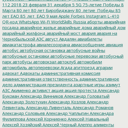
112
2018
23 февраля
31 декабря
5
5G
75-летие Победы
8
Марта
80 лет
80 лет Биробиджану
80_летие_Победы
85
лет ЕАО
85_лет_ЕАО
9 мая
Apple
Forbes
Instagram
L-410
QR-код
WhatsApp
Wi-Fi
WorldSkills Russia
аборты
аварийная
посадка
аварийное жилье
аварийные дома
аварийный дом
аварийный жилфонд
аварийный мост
авария
авария на
Чернобыльской АЭС
август
Авдалян
авиабилеты
авиакатастрофа
авиалесоохрана
авиасообщение
авиация
автобус
автобусная остановка
автобусные войны
автобусные остановки
автобусные перевозки
автобусный
парк
автобусы
автовокзал
автоклуб
автомобили
автомобиль
автоперевозки
Агада
агитпоезд
аграрии
адвокат
Адвокаты
административная комиссия
административная ответственность
административное
дело
администрация президента
азартные игры
азимут
АЗС
Акименко
активист
акция
акция протеста
Александр
Буксман
Александр Винников
Александр Головатый
Александр Золотухин
Александр Козлов
Александр
Левинталь
Александр Ливенталь
Александр Романов
Александр Соловьев
Александр Чаплыгин
Александра
Филиппова
Алексей Корниенко
Алексей Навальный
Алексей Хозяйский
Алексей Черный
Алеппо
алименты