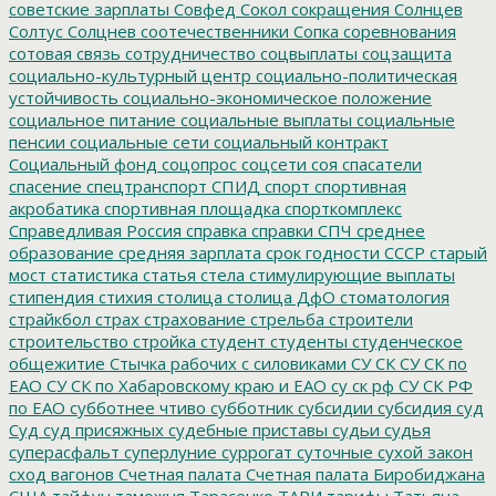
советские зарплаты
Совфед
Сокол
сокращения
Солнцев
Солтус
Солцнев
соотечественники
Сопка
соревнования
сотовая связь
сотрудничество
соцвыплаты
соцзащита
социально-культурный центр
социально-политическая
устойчивость
социально-экономическое положение
социальное питание
социальные выплаты
социальные
пенсии
социальные сети
социальный контракт
Социальный фонд
соцопрос
соцсети
соя
спасатели
спасение
спецтранспорт
СПИД
спорт
спортивная
акробатика
спортивная площадка
спорткомплекс
Справедливая Россия
справка
справки
СПЧ
среднее
образование
средняя зарплата
срок годности
СССР
старый
мост
статистика
статья
стела
стимулирующие выплаты
стипендия
стихия
столица
столица ДфО
стоматология
страйкбол
страх
страхование
стрельба
строители
строительство
стройка
студент
студенты
студенческое
общежитие
Стычка рабочих с силовиками
СУ СК
СУ СК по
ЕАО
СУ СК по Хабаровскому краю и ЕАО
су ск рф
СУ СК РФ
по ЕАО
субботнее чтиво
субботник
субсидии
субсидия
суд
Суд
суд присяжных
судебные приставы
судьи
судья
суперасфальт
суперлуние
суррогат
суточные
сухой закон
сход вагонов
Счетная палата
Счетная палата Биробиджана
США
тайфун
таможня
Тарасенко
ТАРИ
тарифы
Татьяна