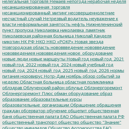
нелегальная торговля
Немаев
непогода
нерабочая неделя
несанкционированная_торговля
несанкционированный_митинг
несовершеннолетние
несчастный случай
Нетрезвый водитель
неуважение к
власти
неформальная занятость
нефть
Нижнеленинский
пункт пропуска
Николаевка
николаевка_памятник
Николаевская районная больница
Николай Канделя
никотин
НК РФ
НКО
НКО «РОКР»
Новая звезда
Новгородская область
нововвведение
нововведение
нововведениея
нововведения
новое_оборудование
новые люди
новые маршруты
Новый год
новый год_2021
новый год_2022
новый год_2024
новый учебный год
новый_год_2024
новый_год_2025
новый_год_2026
нормы
питания
норовирус
Нотр-Дам
ноябрь
обзор событий за
неделю
Областная больница
областная поликлиника
облздрав
Облученский район
облучье
Облэнергоремонт
Облэнергоремонт Плюс
обман
оборудование
образ
образование
образовательные курсы
образовательные_организации
Обращение
обращения
граждан
обсерватор
обучение
общепит
общественная
баня
общественная палата ЕАО
Общественная палата РФ
общественный транспорт
общество
общество "Знание"
общество инвалидов
Общество фотоискусства ЕАО