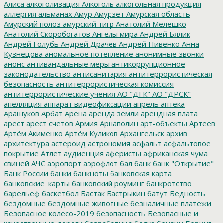
Алиса
алкоголизация
Алкоголь
алкогольная продукция
аллергия
альманах
Амур
Амурзет
Амурская область
Амурский полоз
амурский тигр
Анатолий Мелешко
Анатолий Скоробогатов
Ангелы мира
Андрей Бялик
Андрей Голубь
Андрей Драчев
Андрей Пивенко
Анна
Кузнецова
аномальное потепление
анонимные звонки
анонс
антивандальные меры
антикоррупционное
законодательство
антисанитария
антитеррористическая
безопасность
антитеррористическая комиссия
антитеррористические учения
АО "ДГК"
АО "ДРСК"
апелляция
аппарат видеофиксации
апрель
аптека
Арашуков
Арбат
Арена
аренда земли
арендная плата
арест
арест счетов
Армия
Арнаполин
арт-объекты
Артеев
Артём Акименко
Артём Куликов
Архангельск
архив
архитектура
астероид
астрономия
асфальт
асфальтовое
покрытие
Атлет
аудиенция
аферисты
африканская чума
свиней
АЧС
аэропорт
аэрофлот
бал
банк
банк "Открытие"
Банк России
банки
банкноты
банковская карта
банковские_карты
банковский роуминг
банкротство
барельеф
баскетбол
Бастак
Бастрыкин
батут
Бедность
бездомные
бездомные животные
безналичные платежи
Безопасное колесо-2019
безопасность
Безопасные и
качественные дороги
безработица
белка
бензин
Беринг