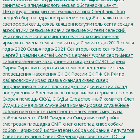
санитарно-эпидемиологическая обстанвока
Санкт-
Петербург
санкции
сантехника
сатира
Сбербанк
сбор
вещей
сбор на здравоохранение
свадьба
свалка
свалки
светофоры
свищ
связь
священнослужитель
секта
секция
акробатики
сельские врачи
сельские жители
сельский
учитель
сельское хозяйство
сельскохозяйственная
ярмарка
семена
семья
семья года
Семья года-2019
семья
года-2020
Семья года-2021
Сенаторы
сено
сентябрь
Сергей Ерёмин
Сергей Солтус
Сергей Фургал
сертификат
сибиреязвенные захоронения
сигареты
СИЗО
сирена
Сирия
Сироткин
сироты
система оповещения
система
оповещения населения
СК
СК России
СК РФ
СК РФ по
Хабаровскому краю
сказка
скандал
сквер
сквер
пограничников
скейт-парк
скидка
скидки и акции
склад
вооружения и боеприпасов
склад пиломатериалов
скорая
Скорая помощь
СКУД
СКУДы
Следственный комитет
Слет
будущих медиков
служебная командировка
служебные
собаки
смертность
смертность населения
смерть на
рабочем месте
СМИ
Смидович
Смидовичский район
смотровая площадка
СМП
снег
снегопад
снюс
собаки
собор Парижской Богоматери
Собра
Собрание депутатов
Совет ветеранов
Совет Федерации
советские ГОСТы