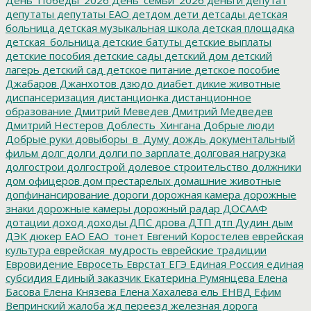
депутаты
депутаты ЕАО
детдом
дети
детсады
детская
больница
детская музыкальная школа
детская площадка
детская_больница
детские батуты
детские выплаты
детские пособия
детские сады
детский дом
детский
лагерь
детский сад
детское питание
детское пособие
Джабаров
Джанхотов
дзюдо
диабет
дикие животные
диспансеризация
дистанционка
дистанционное
образование
Дмитрий Меведев
Дмитрий Медведев
Дмитрий Нестеров
Доблесть_Хингана
Добрые люди
Добрые руки
довыборы_в_Думу
дождь
документальный
фильм
долг
долги
долги по зарплате
долговая нагрузка
долгострои
долгострой
долевое строительство
должники
дом офицеров
дом престарелых
домашние животные
допфинансирование
дороги
дорожная камера
дорожные
знаки
дорожные камеры
дорожный радар
ДОСААФ
дотации
доход
доходы
ДПС
дрова
ДТП
дтп
Дудин
дым
ДЭК
дюкер
ЕАО
ЕАО_тонет
Евгений Коростелев
еврейская
культура
еврейская_мудрость
еврейские традиции
Евровидение
Евросеть
Еврстат
ЕГЭ
Единая Россия
единая
субсидия
Единый заказчик
Екатерина Румянцева
Елена
Басова
Елена Князева
Елена Хахалева
ель
ЕНВД
Ефим
Вепринский
жалоба
жд переезд
железная дорога