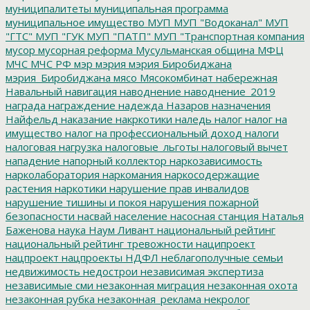
муниципалитеты
муниципальная программа
муниципальное имущество
МУП
МУП "Водоканал"
МУП
"ГТС"
МУП "ГУК
МУП "ПАТП"
МУП "Транспортная компания
мусор
мусорная реформа
Мусульманская община
МФЦ
МЧС
МЧС РФ
мэр
мэрия
мэрия Биробиджана
мэрия_Биробиджана
мясо
Мясокомбинат
набережная
Навальный
навигация
наводнение
наводнение_2019
награда
награждение
надежда
Назаров
назначения
Найфельд
наказание
накркотики
наледь
налог
налог на
имущество
налог на профессиональный доход
налоги
налоговая нагрузка
налоговые_льготы
налоговый вычет
нападение
напорный коллектор
наркозависимость
нарколаборатория
наркомания
наркосодержащие
растения
наркотики
нарушение прав инвалидов
нарушение тишины и покоя
нарушения пожарной
безопасности
насвай
население
насосная станция
Наталья
Баженова
наука
Наум Ливант
национальный рейтинг
национальный рейтинг тревожности
наципроект
нацпроект
нацпроекты
НДФЛ
неблагополучные семьи
недвижимость
недострои
независимая экспертиза
независимые сми
незаконная миграция
незаконная охота
незаконная рубка
незаконная_реклама
некролог