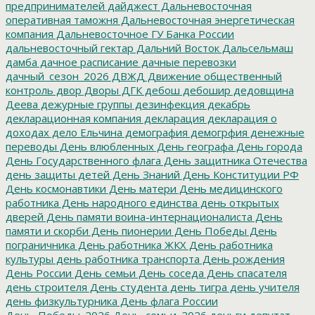
предпринимателей
дайджест
Дальневосточная
оперативная таможня
Дальневосточная энергетическая
компания
Дальневосточное ГУ Банка России
дальневосточный гектар
Дальний Восток
Дальсельмаш
дамба
дачное расписание
дачные перевозки
дачный_сезон_2026
ДВЖД
Движение общественный
контроль
двор
Дворы
ДГК
дебош
дебошир
дедовщина
Деева
дежурные группы
дезинфекция
декабрь
декларационная компания
декларация
декларация о
доходах
дело Ельчина
демография
демогрфия
денежные
переводы
День влюбленных
День географа
День города
День Государственного флага
День защитника Отечества
день защиты детей
День Знаний
День Конституции РФ
День космонавтики
День матери
День медицинского
работника
День народного единства
день открытых
дверей
День памяти воина-интернационалиста
День
памяти и скорби
День пионерии
День Победы
День
пограничника
День работника ЖКХ
День работника
культуры
день работника транспорта
День рождения
День России
День семьи
День соседа
День спасателя
день строителя
День студента
день тигра
день учителя
день физкультурника
День флага России
День_Победы_2026
День_семьи_2026
деньги
депутат