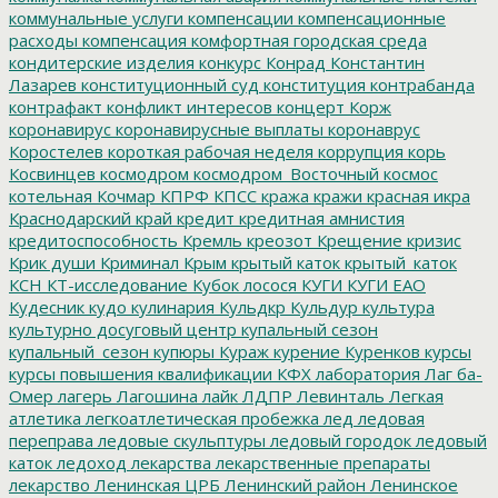
коммунальные услуги
компенсации
компенсационные
расходы
компенсация
комфортная городская среда
кондитерские изделия
конкурс
Конрад
Константин
Лазарев
конституционный суд
конституция
контрабанда
контрафакт
конфликт интересов
концерт
Корж
коронавирус
коронавирусные выплаты
коронаврус
Коростелев
короткая рабочая неделя
коррупция
корь
Косвинцев
космодром
космодром_Восточный
космос
котельная
Кочмар
КПРФ
КПСС
кража
кражи
красная икра
Краснодарский край
кредит
кредитная амнистия
кредитоспособность
Кремль
креозот
Крещение
кризис
Крик души
Криминал
Крым
крытый каток
крытый_каток
КСН
КТ-исследование
Кубок лосося
КУГИ
КУГИ ЕАО
Кудесник
кудо
кулинария
Кульдкр
Кульдур
культура
культурно досуговый центр
купальный сезон
купальный_сезон
купюры
Кураж
курение
Куренков
курсы
курсы повышения квалификации
КФХ
лаборатория
Лаг ба-
Омер
лагерь
Лагошина
лайк
ЛДПР
Левинталь
Легкая
атлетика
легкоатлетическая пробежка
лед
ледовая
переправа
ледовые скульптуры
ледовый городок
ледовый
каток
ледоход
лекарства
лекарственные препараты
лекарство
Ленинская ЦРБ
Ленинский район
Ленинское