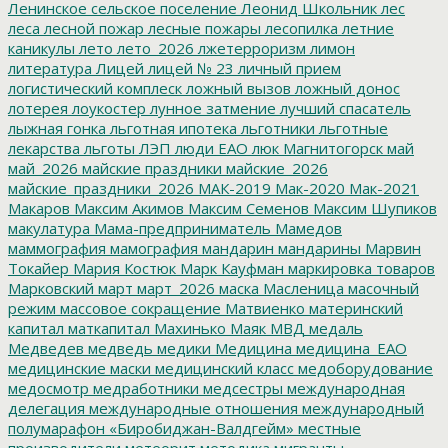
Ленинское сельское поселение
Леонид Школьник
лес
леса
лесной пожар
лесные пожары
лесопилка
летние
каникулы
лето
лето_2026
лжетерроризм
лимон
литература
Лицей
лицей № 23
личный прием
логистический комплеск
ложный вызов
ложный донос
лотерея
лоукостер
лунное затмение
лучший спасатель
лыжная гонка
льготная ипотека
льготники
льготные
лекарства
льготы
ЛЭП
люди ЕАО
люк
Магнитогорск
май
май_2026
майские праздники
майские_2026
майские_праздники_2026
МАК-2019
Мак-2020
Мак-2021
Макаров
Максим Акимов
Максим Семенов
Максим Шупиков
макулатура
Мама-предприниматель
Мамедов
маммография
мамография
мандарин
мандарины
Марвин
Токайер
Мария Костюк
Марк Кауфман
маркировка товаров
Марковский
март
март_2026
маска
Масленица
масочный
режим
массовое сокращение
Матвиенко
материнский
капитал
маткапитал
Махинько
Маяк
МВД
медаль
Медведев
медведь
медики
Медицина
медицина_ЕАО
медицинские маски
медицинский класс
медоборудование
медосмотр
медработники
медсестры
международная
делегация
международные отношения
международный
полумарафон «Биробиджан-Валдгейм»
местные
производители
метеорит
методика
мигранты