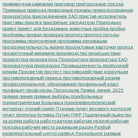
прививочная кампания
приговор
пригородные поезда
Приморье
природа
природные пожары
природоохранная
прокуратура
присоединение ЕАО
пристав-исполнитель
приставы
присяга
присяжные заседатели
Приходько
приют
приют для бездомных животных
пробка
пробки
проблемы
провал
проверка
прогноз
прогноз погоды
программа переселения
программа реновации
продолжительность жизни
продуктовые карточки
проезд
прожиточный минимум
производство
происшествие
прократура
прокуратруа
Прокуратура
прокуратура ЕАО
прокуратуура
прокураура
Промышленность
пропускной
режим
Просветов
протест
противодействие коррупции
противопожарный период
противопожарный режим
профессиональное_образование
профильный класс
профицит
профсоюзы
Проходцев
Пряма_линия_2025
прямая линия
прямые выборы
психбольница
психиатрическая больница
психоневрологический
интернат
птичий грипп
Птичник
пункт весового контроля
пункт пропуска
путевка
Путин
ПФР
Пшеничный
пьянство
за рулем
работа
работодатели
рабочая неделя
рабочая
поездка
рабочие места
радиация
радон
Разбой
развлекательный центр
развод
Раздольное
размыв