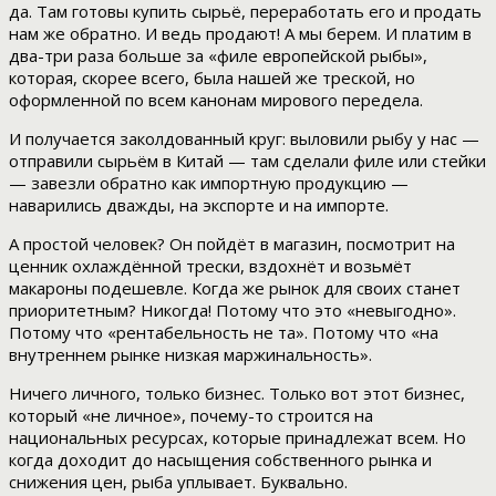
да. Там готовы купить сырьё, переработать его и продать
нам же обратно. И ведь продают! А мы берем. И платим в
два-три раза больше за «филе европейской рыбы»,
которая, скорее всего, была нашей же треской, но
оформленной по всем канонам мирового передела.
И получается заколдованный круг: выловили рыбу у нас —
отправили сырьём в Китай — там сделали филе или стейки
— завезли обратно как импортную продукцию —
наварились дважды, на экспорте и на импорте.
А простой человек? Он пойдёт в магазин, посмотрит на
ценник охлаждённой трески, вздохнёт и возьмёт
макароны подешевле. Когда же рынок для своих станет
приоритетным? Никогда! Потому что это «невыгодно».
Потому что «рентабельность не та». Потому что «на
внутреннем рынке низкая маржинальность».
Ничего личного, только бизнес. Только вот этот бизнес,
который «не личное», почему-то строится на
национальных ресурсах, которые принадлежат всем. Но
когда доходит до насыщения собственного рынка и
снижения цен, рыба уплывает. Буквально.